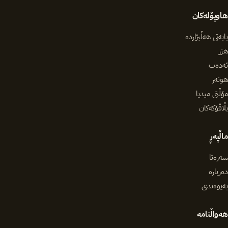
هاوپۆلەکان
بابەتی هەڵبژاردە
هزر
ئەدەب
هونەر
مۆڵتی میدیا
بڵاڤۆکەکان
ماڵپەڕ
سەرەتا
دەربارە
پەیوەندی
هەواڵنامە