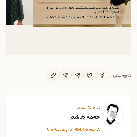
هاوبەشکردن:
دەربارەی نووسەر
حەمە هاشم
هەموو بابەتەکانی ئەم نووسەرە