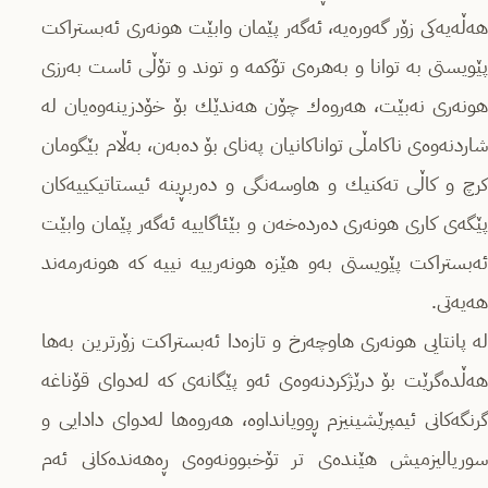
هه‌ڵه‌یه‌كى زۆر گه‌وره‌یە، ئه‌گه‌ر پێمان وابێت هونه‌رى ئه‌بستراكت
پێویستى به‌ توانا و به‌هره‌ى تۆكمه‌ و توند و تۆڵى ئاست به‌رزى
هونه‌رى نه‌بێت، هه‌روه‌ك چۆن هه‌ندێك بۆ خۆدزینه‌وه‌یان له‌
شاردنه‌وه‌ى ناكامڵى تواناكانیان په‌ناى بۆ ده‌به‌ن، به‌ڵام بێگومان
كرچ و كاڵى ته‌كنیك و هاوسه‌نگى و ده‌ربڕینه‌ ئیستاتیكییه‌كان
پێگه‌ى كارى هونه‌رى ده‌رده‌خه‌ن و بێئاگاییه‌ ئه‌گه‌ر پێمان وابێت
ئه‌بستراكت پێویستى به‌و هێزه‌ هونه‌رییه‌ نییه‌ كه‌ هونه‌رمه‌ند
هه‌یه‌تى.
له‌ پانتایی هونه‌رى هاوچه‌رخ و تازه‌دا ئه‌بستراكت زۆرترین به‌ها
هه‌ڵده‌گرێت بۆ درێژكردنه‌وه‌ى ئه‌و پێگانه‌ى كه‌ له‌دواى قۆناغه‌
گرنگه‌كانى ئیمپرێشینیزم ڕوویانداوه‌، هه‌روه‌ها له‌دواى دادایى و
سوریالیزمیش هێنده‌ى تر تۆخبوونه‌وه‌ى ڕه‌هه‌نده‌كانى ئه‌م