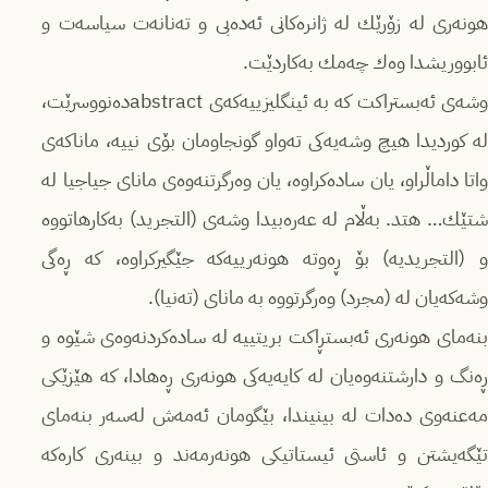
هونه‌رى له‌ زۆرێك له‌ ژانره‌كانى ئه‌ده‌بى و ته‌نانه‌ت سیاسه‌ت و
ئابووریشدا وه‌ك چه‌مك به‌كاردێت.
وشه‌ى ئه‌بستراكت كه‌ به‌ ئینگلیزییه‌كه‌ى abstractده‌نووسرێت،
له‌ كوردیدا هیچ وشه‌یه‌كى ته‌واو گونجاومان بۆى نییه‌، ماناكه‌ى
واتا داماڵراو، یان ساده‌كراوه‌، یان وه‌رگرتنه‌وه‌ى ماناى جیاجیا له‌
شتێك… هتد. به‌ڵام له‌ عه‌ره‌بیدا وشه‌ى (التجرید) به‌كارهاتووه‌
و (التجریدیه‌) بۆ ڕه‌وته‌ هونه‌رییه‌كه‌ جێگیركراوه‌، كه‌ ڕه‌گى
وشه‌كه‌یان له‌ (مجرد) وه‌رگرتووه‌ به‌ ماناى (ته‌نیا).
بنه‌ماى هونه‌رى ئه‌بستڕاكت بریتییه‌ له‌ ساده‌كردنه‌وه‌ى شێوه‌ و
ڕه‌نگ و دارشتنه‌وه‌یان له‌ كایه‌یه‌كى هونه‌رى ڕه‌هادا، كه‌ هێزێكى
مه‌عنه‌وى ده‌دات له‌ بینیندا، بێگومان ئه‌مه‌ش له‌سه‌ر بنه‌ماى
تێگه‌یشتن و ئاستى ئیستاتیكى هونه‌رمه‌ند و بینه‌رى كاره‌كه‌