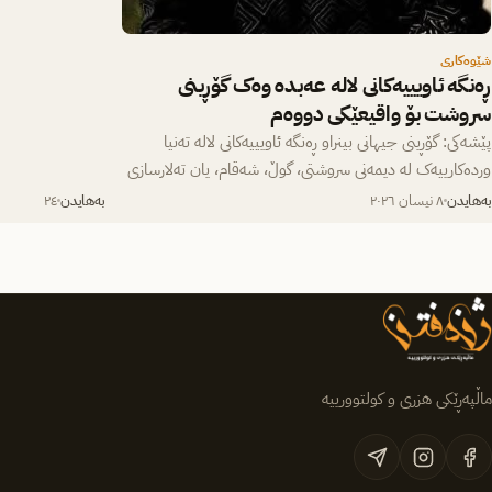
هێڵ و هەموو…
شێوەکاری
ڕەنگە ئاویییەکانی لاله عەبدە وەک گۆڕینی
سروشت بۆ واقیعێکی دووەم
پێشەکی: گۆڕینی جیهانی بینراو ڕەنگە ئاویییەکانی لالە تەنیا
وردەکارییەک لە دیمەنی سروشتی، گوڵ، شەقام، یان تەلارسازی
پێشکەش ناکەن؛ بەڵکو ئەزموونێک…
بەهایدن
٨ نیسان ٢٠٢٦
بەهایدن
٢٤ شوبات ٢٠٢٦
ماڵپەڕێکی هزری و کولتوورییە