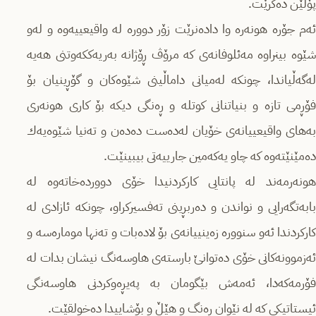
پۆلێن ده‌كرێت.
ئه‌م جۆره‌ هونه‌ره‌ وا داده‌نرێت زۆر دووره‌ له‌ واقیعییه‌وه‌ و له‌و
شێوه‌ بینراوه‌ مه‌ئلوفانه‌ى كه‌ مرۆڤ ڕۆژانه‌ به‌ریه‌ككه‌وتنى هه‌یه‌
له‌گه‌ڵیاندا، چونكه‌ له‌میانى داماڵینى شێوه‌كان و گۆڕینیان بۆ
فۆڕمى تازه‌ و بنیاتنانى كوتله‌ و ڕه‌نگى دیكه‌ بۆ كارى هونه‌رى
به‌هاى واقیعییانه‌ى خۆیان له‌ده‌ست ده‌ده‌ن و ته‌نیا شێوه‌یه‌ك
ده‌مێنێته‌وه‌ كه‌ چاو یه‌كه‌مین جارییه‌تى بیبینێت.
هونه‌رمه‌ند له‌ پانتایی كاركردنیدا خۆى دوورده‌خاته‌وه‌ له‌
بابه‌تگه‌رایی و نواندن و ده‌ربڕینى ته‌فسیركراو، چونكه‌ ئازادى له‌
كاركردندا ئه‌و سنووره‌ زەینییانه‌ى بۆ لاده‌بات و ته‌نها موماره‌سه‌ و
ئه‌زموونه‌كانى خۆى ده‌توانێ بارسته‌ى هاوسه‌نگ نیشان بدات له‌
فۆرمه‌كەدا،‌ ئه‌مه‌ش بێگومان به‌ په‌یڕه‌وكردنى هاوسه‌نگى
ئیستاتیكى كه‌ له‌ نێوان ڕه‌نگ و هێڵ و بۆشاییدا ده‌خولقێت.