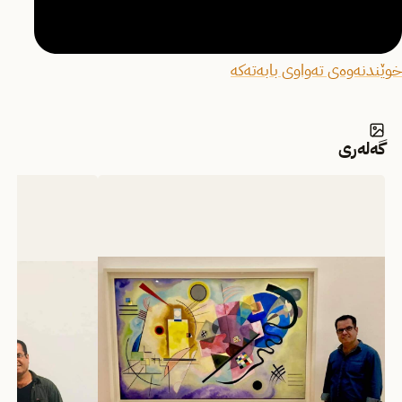
خوێندنەوەی تەواوی بابەتەکە
گەلەری