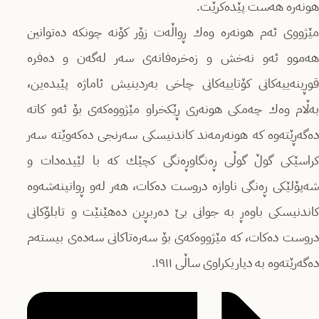
هونه‌ره‌ هه‌ست پێده‌كرێت.
مێژووى ئه‌م هونه‌ره‌ وه‌ك ڕواڵه‌ت زۆر كۆنه‌ چونكه‌ ده‌توانین
هه‌موو ئه‌و نه‌خش و زه‌خره‌فانه‌ى سه‌ر له‌گه‌ن و ده‌فره‌
قوڕینه‌ییه‌كانى كۆتاییه‌كانى چاخى به‌ردینیش ئاماژه‌ پێبده‌ین،
به‌ڵام وه‌ك چه‌مكى هونه‌رى ڕێكخراو مێژووه‌كه‌ى بۆ ئه‌و كاته‌
ده‌گه‌ڕێته‌وه‌ كه‌ هونه‌رمه‌ند كاندنیسكى سه‌رنجى ده‌كه‌وێته‌ سه‌ر
كراسێكى گوڵ گوڵى ڕه‌نگاوڕه‌نگى كچێك كه‌ با لێیده‌دات و
شه‌پۆلێكى ڕه‌نگى ناوازه‌ دروست ده‌كات، هه‌ر له‌و ڕوانینه‌شه‌وه‌
كاندنیسكى باوه‌ڕ به‌ جوانى بێ ده‌ربڕین ده‌هێنێت و تابلۆكانى
دروست ده‌كات، كه‌ مێژووه‌كه‌ى بۆ سه‌ره‌تاكانى سه‌ده‌ى بیسته‌م
ده‌گه‌رێته‌وه‌ به‌ دیاریكراوى ساڵى ١٩١١.