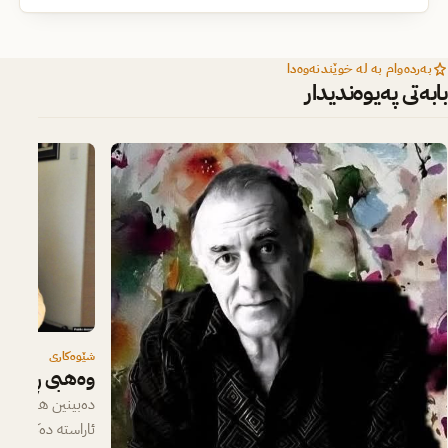
بەردەوام بە لە خوێندنەوەدا
بابەتی پەیوەندیدار
شێوەکاری
وه‌هبی ڕەسوڵ
ده‌بینین هونەرمەن
ئاراسته‌ دەکات، جی