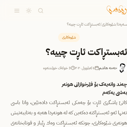
سەرەتا
/
شێوەکاری
/
ئه‌بستڕاكت ئاڕت چییه‌؟
شێوەکاری
ئه‌بستڕاكت ئاڕت چییه‌؟
حەمە هاشم
٤ ئەیلوول ٢٠٢٠
3 خولەک خوێندنەوە
چەند وانەیەک بۆ فێرخوازانی هونەر
به‌شى یه‌كه‌م
كاتێ‌ پاشگرى ئاڕت بۆ چه‌مكى ئه‌بستڕاكت دادەنێین، واتا باسی
ته‌نها ئه‌و ئه‌بستڕاكته‌ ده‌كه‌ین كه‌ له‌ هونه‌ردا هه‌یه‌ و به‌تایبه‌تیش
هونه‌رى شێوه‌كارى، چونكه‌ ئه‌بستڕاكت وه‌ك ڕێباز و قوتابخانەی