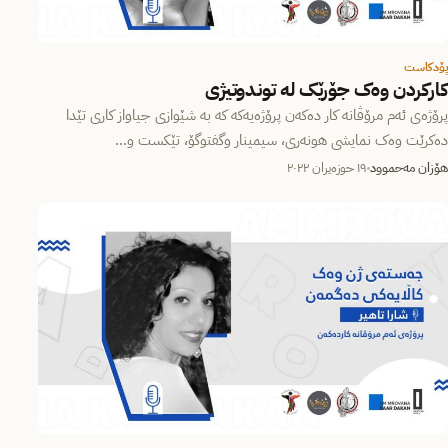
پۆدکاست
کارکردن وەک جۆرێک لە توندوتیژی
پرۆژەی ئەم مرۆڤانە کار دەکەن پرۆژەیەکە کە بە شێوازی جیاواز کاری تێدا
دەکرێت وەک نمایشی هونەری، سیمینار وگفتوگۆ، تێکست و…
هۆزان مەحموود
١٩ حوزه‌یران ٢٠٢٢