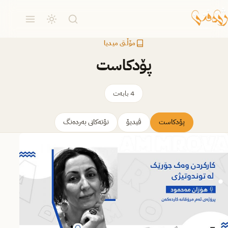
مۆڵتی میدیا
پۆدکاست
4 بابەت
پۆدکاست
ڤیدیۆ
نۆتەکانی بەردەنگ