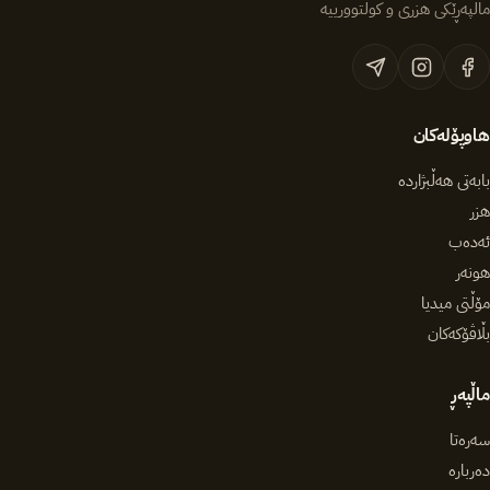
ماڵپەڕێکی هزری و کولتوورییە
هاوپۆلەکان
بابەتی هەڵبژاردە
هزر
ئەدەب
هونەر
مۆڵتی میدیا
بڵاڤۆکەکان
ماڵپەڕ
سەرەتا
دەربارە