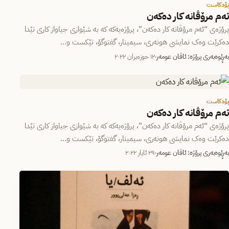
پۆدکاست
ئەم مرۆڤانە کار دەکەن
پرۆژەی “ئەم مرۆڤانە کار دەکەن”، پرۆژەیەکە کە بە شێوازی جیاواز کاری تێدا
دەکرێت وەک نمایشی هونەری، سیمینار، گفتوگۆ، تێکست و…
بەڕێوەبەری پرۆژە: ئاڤان عومەر
١٢ حوزه‌یران ٢٠٢٢
پۆدکاست
ئەم مرۆڤانە کار دەکەن
پرۆژەی “ئەم مرۆڤانە کار دەکەن”، پرۆژەیەکە کە بە شێوازی جیاواز کاری تێدا
دەکرێت وەک نمایشی هونەری، سیمینار، گفتوگۆ، تێکست و…
بەڕێوەبەری پرۆژە: ئاڤان عومەر
٢٩ ئایار ٢٠٢٢