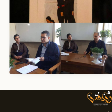
لێک‌دانەوەی ڕۆمانی “ئەلف/یا”ی ڕەزا عەلی‌پور
وەرگێڕان: ئا: ئەنجومەنی ئەدەبیی شنۆ