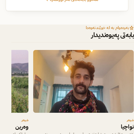
بەردەوام بە لە خوێندنەوەدا
بابەتی پەیوەندیدار
شیعر
شیعر
نواچیا
وەرین