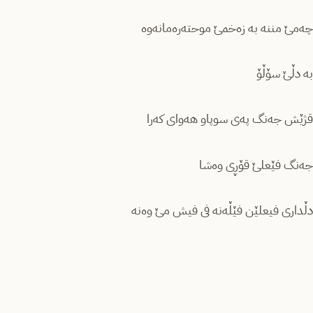
چەمێ مننە بە زەخمێ موحتەرەمانەوە
بە دڵێ سۆڵۆ
قژێش جەنگ پەی سوپاو هەوای کەرا
جەنگ فێعلێ قۆڕی وەشا
دڵداری فیعلێن فێڵەنە فی فیش مێ وەنە