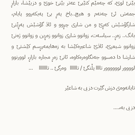
بێنێ لوێ، کە چەمێم کتێبێ عەتر بێنێ خوێ و دزیێشا، بازاڕ
جمەش ئێ چەنەم و هیچ..باخ پەڕ بێ پەیکەروو پایام،
شارگۆشێش کەڕێ و من شاری چڕوو و ئاڎ گۆشێش پەڕێنێ
بانگ.. زەڕ.. سیاسەت، زوانوو شاری زوانوو زەڕین و زوانوو ژەنێ
زوانوو شیعرێ، ئاڎێ شاعیرەکێشا بە زەهایمەرڕسم کێشتێ و
شارشا دا دەسوو جەنگاوەرەکاوە، ئانێ زەڕ مجارە بازاڕ، لوورنوو
لوووور لوووووور تاااا پڵنگێ / تاااااا وەرگێ .. تااااااا …
تایانەوەی دزش گێرت دز بی بە شاعێر
دز بی بە،….