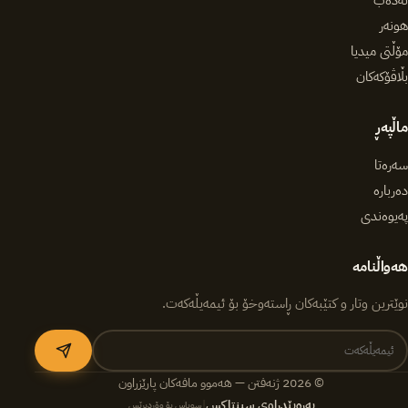
ئەدەب
هونەر
مۆڵتی میدیا
بڵاڤۆکەکان
ماڵپەڕ
سەرەتا
دەربارە
پەیوەندی
هەواڵنامە
نوێترین وتار و کتێبەکان ڕاستەوخۆ بۆ ئیمەیڵەکەت.
© 2026 ژنەفتن — هەموو مافەکان پارێزراون
پەرەپێدراوی سینتاکس
|
سوپاس بۆ وۆردپرێس