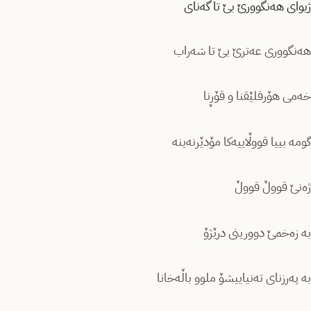
ژیوای هەنگوورێ بێ تا گەنای
هەنگووری عەترێ بێ تا شەراب
خەمی هۆرفلێقنا و قۆڕنا
گومە بییا قووڵاییەکا مۆدێرنەینە
ژەنێ قووڵ قووڵ
به زەخمێ دوورینی درێژۆ
بە پەرزنای تەنیاییشۆ ملوو باڵەخانا