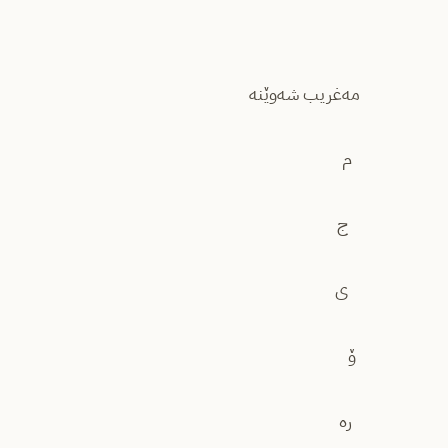
مەغریب شەوێنە
م
‌ ج
‌ ی
ۆ
رە