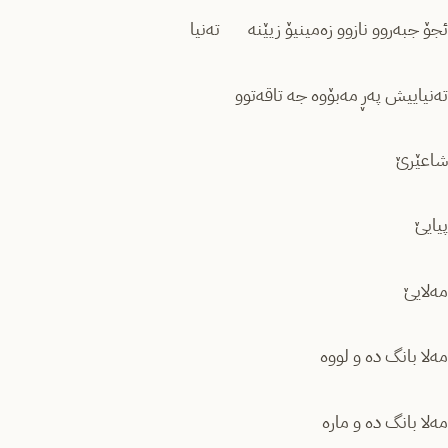
ئجۆ جبەروو نازوو زەمینیۆ زیێنە تەنیا
تەنیاییش پەڕ مەبۆوە جە تاقەتوو
شاعێرێ
پیایێ
مەلایێ
مەلا بانگ دە و لووە
مەلا بانگ دە و ماره