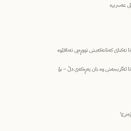
ئی عەسریرە
تا تەکنای کەتانەکەیش تووڕەیی تەنافێوە
تا ئەگریجەش وە بان پەڕەکەی دڵ – بۆ
ژەنێ\