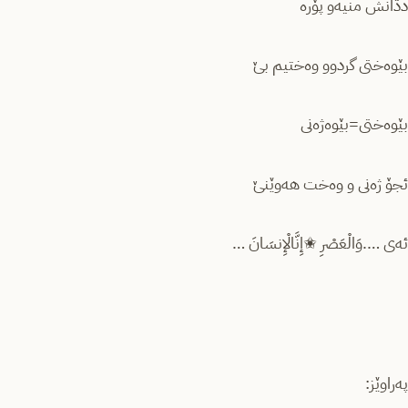
دڎانش منیەو پۆرە
بێوەختی گردوو وەختیم بێ
بێوەختی=بێوەژەنی
ئجۆ ژەنی و وەخت هەوێنێ
ئەی ….وَالْعَصْرِ ✬إِنَّالْإِنسَانَ …
پەراوێز: