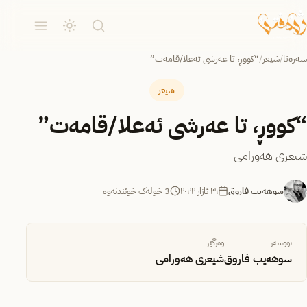
سەرەتا
/
شیعر
/
“کووڕ، تا عەرشی ئەعلا/قامەت”
شیعر
“کووڕ، تا عەرشی ئەعلا/قامەت”
شیعری هەورامی
سوهەیب فاروق
٣١ ئازار ٢٠٢٢
3 خولەک خوێندنەوە
نووسەر
وەرگێر
سوهەیب فاروق
شیعری هەورامی