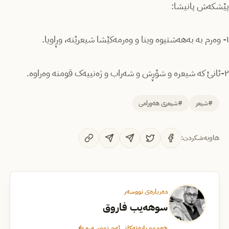
پێشکەش پانیشا:
۱- وەرم به بەهەشتیوە وینا و وەرمەکێشا شیعرێنە، وڕاویا.
۲-ئانێ کە شیعرە و شۆڕش و شەراب و ژەنییەک قومنە وەراوە.
#شیعر
#شیعری هەورامی
هاوبەشکردن:
دەربارەی نووسەر
سوهەیب فاروق
هەموو بابەتەکانی ئەم نووسەرە