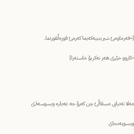
[-فەرماومێ شیرینییەکەیما کەرمێ قوزەڵقورتما.
-کاروو خێری هەر نەکریۆ خاستەرا]
مەلا تەنیایی مسقاڵێ چن کەرۆ جە عەیارە ویسوسەڎی
ویسوپەنجای