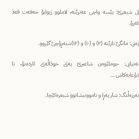
ئی شیعرێ: پێسه واچی عەترێنە، لاملوو ژیوایۆ خەفەت قەڎ
کەرۆ.
ژەنی: مانگێ تازێنە (۲) و (۱۰) و (۱۲)شنەڕۆچێ گێروو.
تەنیایی: جوملێوەن شاعیرێ پەی خوڎاڵەی ئاردەنۆ، تا
دۆعایەکاش …
بەرزەڵنگ: شار پەڕا و ناموونیشانوو شیعرەکێچا.