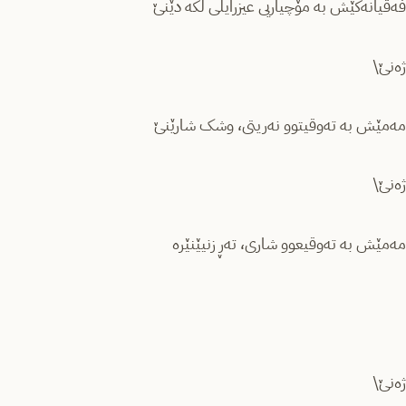
فەقیانەکێش بە مۆچیاریی عیزرایلی لکە دێنێ
ژەنێ\
مەمێش بە تەوقیتوو نەریتی، وشک شارێنێ
ژەنێ\
مەمێش بە تەوقیعوو شاری، تەڕ زنیێنێرە
ژەنێ\