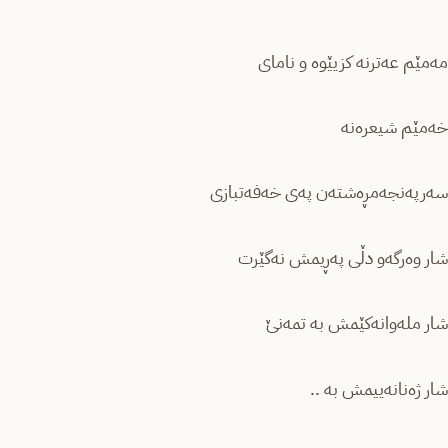
مەمێم عەترنە کزیێوە و نامای
خەمێم شیعرەنە
سەرپەنجەمڕەشتەن پەی خەفەتبازی
شار وەرگەو دڵی پەڕیمش نەگێرت
شار ملەوانەکێمش بە تمەنێ
شار ژەنانەییمش بە ..