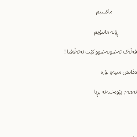
ماکسیم
ڕۆنە مانتۆیم
فەڵەک تەختوبەختوو کێت نەتەڵاقنا !
دڎانش منیەو پۆرە
نەهەم بێوەختەنە بڕیا