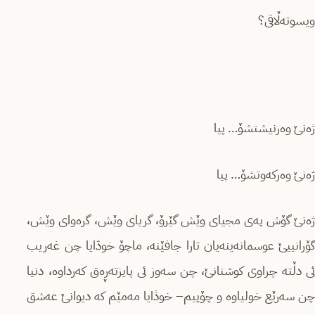
ویسوتەڵاقی؟
ژەنێ وەرنیشتشۆ… پیا
ژەنێ وەرکەوتشۆ… پیا
ژەنێ گۆش پەی مجیای وێش گێرۆ، گریای وێش، گرەوای وێش،
گۆرانییێ عوسمانەینەیان تارا جافێنە، ماچۆ خوڎایا چن غەریب
ئی دڵتە چراوی کوشنانێ، چن سەوز ئی پایزتەڕەق کەرداوە، دنیا
چن سەرێع خولیاوە و چۆپیم– خوڎایا مەمێم کە دیوانێ عەشق