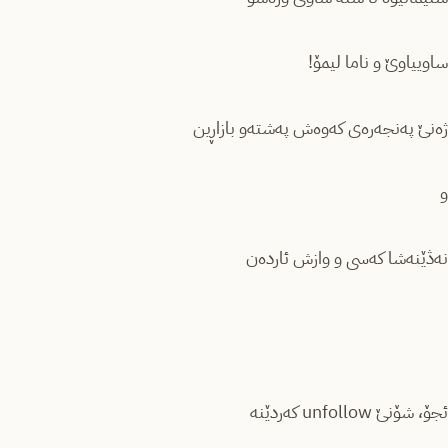
ساوییاوێ و ناما لیمۆ!
ژەنێ پەنجەرەی کەوەش پەشتەو بازاڕین
و
نەڎێنەشا کەسی و وازش ئاردەن
ئجۆ، شۆنێ unfollow کەردێنە