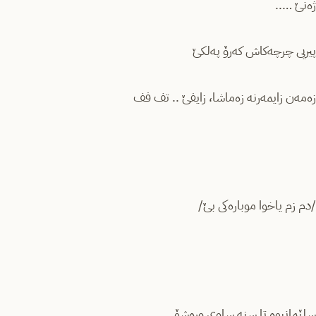
ژەنێ …..
پیریی چرچەکاش کەرۆ پەلکێ
زەمەن زایمەرنە زەماشا، زایفێ .. تف فف
/دم زم یاخوا موبارەکی بێ/
سلێمانیوە تا سنە ساوی ورەشۆ