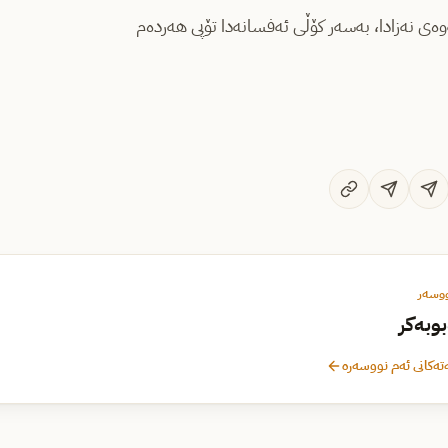
نەوەی نەزادا، بەسەر کۆڵی ئەفسانەدا تۆپی هەردەم
ووسەر
بوبەکر
تەکانی ئەم نووسەرە