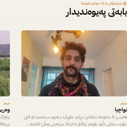
بەردەوام بە لە خوێندنەوەدا
بابەتی پەیوەندیدار
شیعر
شیعر
نواچیا
وەری
هەرسێ ئا شەویمە شایەتنێ بڕیارم جۆڕیارە سەروو سینەیمرە ئو ئەپی
پیاوێک 
جۆرە سماش دڵم: یۆوەم ژیڤانۆ بە ئینانا چریەیش وەڵێ ئانەینە…
برینەک