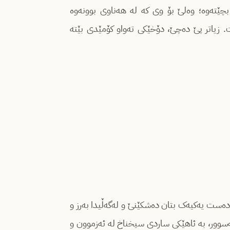
یر بچێتەوە؛ وەلێ بۆ وی کە لە هەناوی بوونەوە
. زیاتر پێ دەچێ، دۆخێکی تەواو کۆمێدی بێتە
بەدەست یەکیەک بتان دەشکێنێ و لەگەڵیدا بەرز و
وڵمەسوور، بە ئاهێکی ساردی سیخناخ لە ئەزموون و