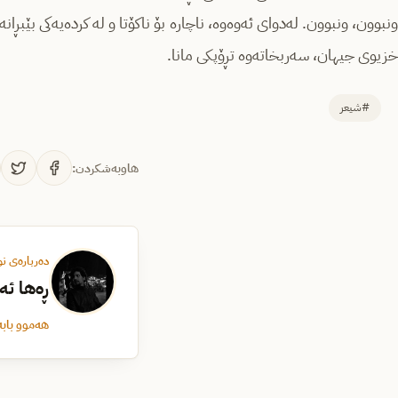
ونبوون، ونبوون. لەدوای ئەوەوە، ناچارە بۆ ناکۆتا و لە کردەیەکی بێبڕا
خزیوی جیهان، سەربخاتەوە تڕۆپکی مانا.
#شیعر
هاوبەشکردن:
دەربارەی ن
ڕەها ئە
هەموو بابە