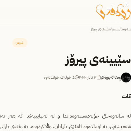
سەرەتا
/
شیعر
/
سێیینەی پیرۆز
شیعر
سێیینەی پیرۆز
ڕەها ئەبوبەکر
٣ ئایار ٢٠٢٢
2 خولەک خوێندنەوە
کات
لە ساتەوەختی خۆبەدەستەوەداندا و لە تەنیایییەکدا کە هەر تەن
هەمیشەیی، بە ئومێدەوە ئامێزی بێپایان، واڵا کردووە. بە وێنەی بارا