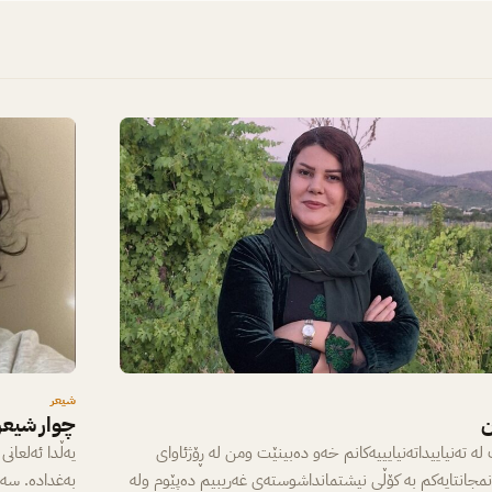
شیعر
ن
چوار شیعری
لە تەنیاییداتەنیایییەکانم خەو دەبینێت ومن لە ڕۆژئاوای
انمجانتایەکم بە کۆڵی نیشتمانداشوستەی غەریبیم دەپێوم ولە
بەغدادە. سەر