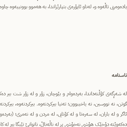
یادەوەریی تاڵەوە و، لەناو ئاپۆرەی بتپارێزاندا، بە هەموو بوونییەوە چاو
ناسنامە
لە شەڕگەی کۆڵنەداندا، بەردەوام و بێوچان، زۆر و لە زۆر شت بیر دەک
گوتن، نە نووسین، نە یاخیبوون؛ تەنیا بیرکردنەوە. بیرکردنەوە، بیرکردنە
ئاگر و لە باران، لە سەرەتا و لە کۆتایی، لە مردن و لە نەمری؛ (بەردەو
دەکەوێتە دۆخێک هۆشی نەخۆشی پڕ لە ناڵەناڵ، ناتوانێ تێبگا بیر لە کا