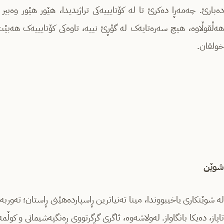
دەبارێ. چەمەڕا دەکرێ تا لە کۆتایییەکی تراژیدیدا، هێور هێور وەب
هەڵقوڵاوە، هیچ سەرەتایەک لە گۆڕێ نییە، تاوەکی کۆتایییەک هەبێت
خولقان.
شوێن
لە شوێنکاری یاخیبووندا، مینا تەنیاترین ڕاسپاردەهێنی ڕاستان؛ تەور
تاپاز، دەیکا بانگاواز. لەولاشەوە، ئاگری گڕگرتووی ڕەنگپەشیمانی و ک