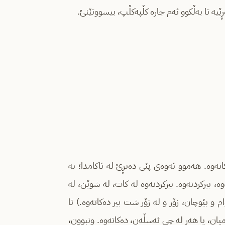
ەڕێیە تا بەڵکوو ئەم جارە کڵپەکڵپ، بیسووتێنێ.
اتەوە. هەموو ئەوەی پێی دەبڕێ لە ئاکامدا؛ نە
وە، بیرکردنەوە. بیرکردنەوە لە کات، لە شوێن، لە
ام و بێوچان، زۆر و لە زۆر شت بیر دەکاتەوە.) تا
میان، یا هەر لە چی ئەسڵەن، دەکاتەوە. ونبوون،