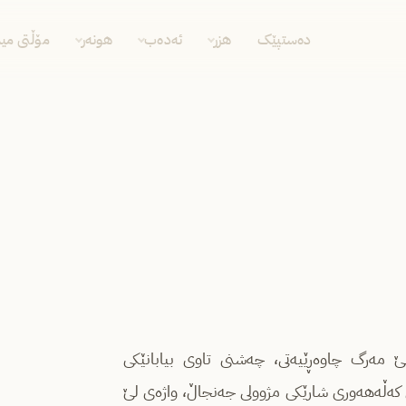
دەستپێک
هزر
ئەدەب
هونەر
مۆڵتی مید
ێ مەرگ چاوەڕێیەتی، چەشنی تاوی بیابانێکی
نی کەڵەهەوری شارێکی مژوولی جەنجاڵ، واژەی لێ