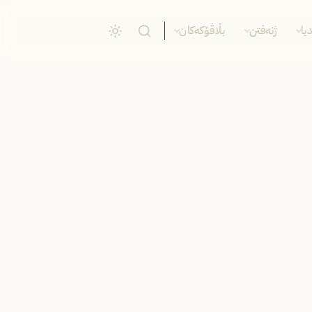
یا
ژنەفتن
بڵاڤۆکەکان