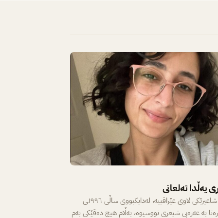
 یەڵدا ئەلعانی
یەڵدا ئەلعانی شاعیرێکی لاوی عێراقییە، لەدایکبووی ساڵی ١٩٩٦ـی
ەتا بە عەرەبی شیعری نووسیوە، بەڵام هیچ دەقێکی بەم