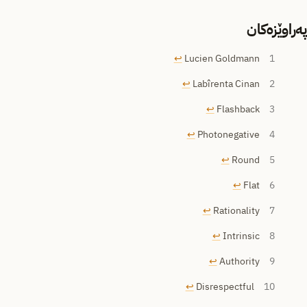
پەراوێزەکان
↩︎
Lucien Goldmann
1
↩︎
Labîrenta Cinan
2
↩︎
Flashback
3
↩︎
Photonegative
4
↩︎
Round
5
↩︎
Flat
6
↩︎
Rationality
7
↩︎
Intrinsic
8
↩︎
Authority
9
↩︎
Disrespectful
10