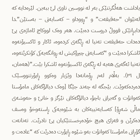
یاداشت هەڵگرتنێکی بەر لە نووسین ناوی لێ ببەین. لێرەدایە کە
لەنێوان “حەقیقەت” و “ڕووداو – کەسایەتی – بەستێن”ـدا
دابڕانێکی قووڵ دروست دەبێت. هەر وەک لووکاچ ئاماژەی پێ
دەدات حەقیقەت تەنیا لە ڕێگەی کردەوە، ئاکار و ئاکسیۆنەوە
ئاشکرا دەبێت و “کەسایەتی چیرۆکیش لە ڕوانگەیەکی کۆنکرێتەوە،
تەنیا ئەگەری هەیە لە ڕێگەی ئاکسیۆنەوە ئاشکرا بێت.”(هەمان،
ل ٣١). بەڵام لەم ڕۆمانەدا وێژیار وەکوو ڕاپۆرتنووسێک
دەردەکەوێت. بێجگە لە چەند جێگا [وەک دیالۆگەکانی مامۆستا
کەوانۆت و گەبرانی باچۆ، دیالۆگەکانی نێرگز و خانێ و حەوشەی
ماڵی شەڕۆ] کەسایەتییەکان بە شێوەیەکی ڕاستەوخۆ وەسف
دەکرێن و فەزای هیچ خۆدەرخستنێکیان پێ نادرێت. تەنانەت
گۆڕانی مامۆستا کەوانۆت بەو شێوە ڕاپۆرت دەدرێت کە “عادەت و