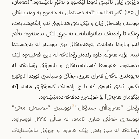
درێژەی ژیانی تاکینیی ئەودا لێکچوو و نەگۆڕ نامێننەوە.”(هەمان،
ل ١٩٥). گەر تەنانەت ئێمە دەستمان بە هەموو پەیوەندییەکانی
نووسەر، پاشخانی ژیان و پێکهاتەی هەناوینی ئەو ڕابگەیشتایەت،
ڕەنگە تا ڕادەیەک بمانتوانیایەت بە چڕی لێکی بدەینەوە؛ بەڵام
لەم وتارەدا تەنانەت بەرهەمەکانی تری نووسەر لە بەردەستدا
نییە. بۆیە هەوڵم داوە زێدەتر ڕۆمانەکە لە باری فەنییەوە لێک
بدەمەوە. هەروەها کەسایەتییەکان و ناوەڕۆکی ڕۆمانەکە لە
پەیوەندی لەگەڵ فەزای هزری، جڤاکی و سیاسیی کورددا تاوتوێ
بکەم. ئیدی ئەوەی کە تا چ ڕادەیەک کەموکۆڕی هەیە [کە
بێگومان هەیەتی] بۆ خوێنەری دەقەکە دەمێنێتەوە.
2
ڕۆمانی “هەزارداڵانی جندۆکان”
نووسینی “حەسەنێ مەتێ”
نووسەری خەڵکی شاری ئامەد، لە ساڵی ١٩٩٤ز نووسراوە.
ڕۆمانەکە لە سێ بەش پێک هاتووە و چیرۆکی مامۆستایەک