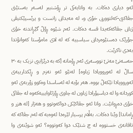
ئەو دیاری دەکات. بە واتایەکی تر ڕۆشنبیر لەسەر بەستێنی
جڤاکیی-کەلتووریی خۆی و، لە مەیدانی زانست و پرێسپێکتیڤی
ژیانی جڤاکەکەیدا قسە دەکات. ئەم شێوە ڕۆڵ گێڕاندنە خۆی
جۆرێک دەستێوەردانی سیاسییە کە لە لای مامۆستا کەوانۆتدا
بەدی ناکرێت.
حەسەنێ مەتێ نووسەری ئەم ڕۆمانە [کە بە درێژاییی نزیک بە ٣٠
ساڵ لە ئەورووپادا ژیاوە] لەنێو ئەو نەزم و ڕێکدارییەی
ئەورووپادا تێکەڵ بووە. هەر بۆیە لە ئەساسدا وەکوو زۆربەی ئەو
کوردانە وا لە دیاسپۆرادا ژیاون لە چاوی ڕۆژئاوایییەکەوە لە جڤاکی
خۆی دەڕوانێت. واتا ئەو جڤاکێکی دواکەوتوو و هەژار [لە هزر و
ڕاماندا] وێنا دەکات. بەڵام پرسیار لێرەدا ئەوەیە کە ئەم جڤاکە کە
تاقانەی خستووە لە چ شتێک دوا کەوتووە؟ ئەو شوێنەی وا