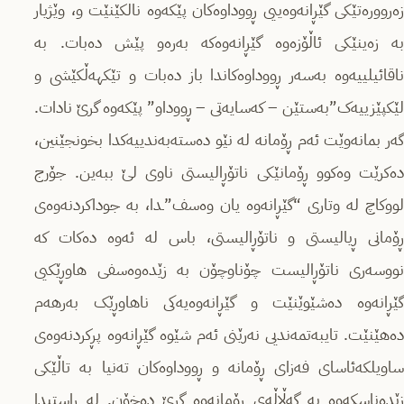
زەروورەتێکی گێڕانەوەییی ڕووداوەکان پێکەوە نالکێنێت و، وێژیار
بە زەینێکی ئاڵۆزەوە گێڕانەوەکە بەرەو پێش دەبات. بە
ناقائیلییەوە بەسەر ڕووداوەکاندا باز دەبات و تێکهەڵکێشی و
لێکپێزییەک”بەستێن – کەسایەتی – ڕووداو” پێکەوە گرێ نادات.
گەر بمانەوێت ئەم ڕۆمانە لە نێو دەستەبەندییەکدا بخونجێنین،
دەکرێت وەکوو ڕۆمانێکی ناتۆڕالیستی ناوی لێ ببەین. جۆرج
لووکاچ لە وتاری “گێڕانەوە یان وەسف”ـدا، بە جوداکردنەوەی
ڕۆمانی ڕیالیستی و ناتۆڕالیستی، باس لە ئەوە دەکات کە
نووسەری ناتۆڕالیست چۆناوچۆن بە زێدەوەسفی هاوڕێکیی
گێڕانەوە دەشێوێنێت و گێڕانەوەیەکی ناهاوڕێک بەرهەم
دەهێنێت. تایبەتمەندیی نەرێنی ئەم شێوە گێڕانەوە پڕکردنەوەی
ساویلکەئاسای فەزای ڕۆمانە و ڕووداوەکان تەنیا بە تاڵێکی
زێدەناسکەوە بە گەڵاڵەی ڕۆمانەوە گرێ دەخۆن. لە ڕاستیدا