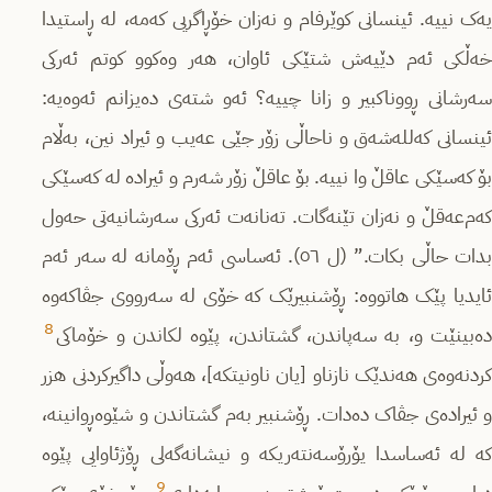
یەک نییە. ئینسانی کوێرفام و نەزان خۆڕاگریی کەمە، لە ڕاستیدا
خەڵکی ئەم دێیەش شتێکی ئاوان، هەر وەکوو کوتم ئەرکی
سەرشانی ڕووناکبیر و زانا چییە؟ ئەو شتەی دەیزانم ئەوەیە:
ئینسانی کەللەشەق و ناحاڵی زۆر جێی عەیب و ئیراد نین، بەڵام
بۆ کەسێکی عاقڵ وا نییە. بۆ عاقڵ زۆر شەرم و ئیرادە لە کەسێکی
کەم‌عەقڵ و نەزان تێنەگات. تەنانەت ئەرکی سەرشانیەتی حەول
بدات حاڵی بکات.” (ل ٥٦). ئەساسی ئەم ڕۆمانە لە سەر ئەم
ئایدیا پێک هاتووە: ڕۆشنبیرێک کە خۆی لە سەرووی جڤاکەوە
8
دەبینێت و، بە سەپاندن، گشتاندن، پێوە لکاندن و خۆماکی
کردنەوەی هەندێک نازناو [یان ناونیتکە]، هەوڵی داگیرکردنی هزر
و ئیرادەی جڤاک دەدات. ڕۆشنبیر بەم گشتاندن و شێوەڕوانینە،
کە لە ئەساسدا یۆرۆسەنتەریکە و نیشانەگەلی ڕۆژئاوایی پێوە
9