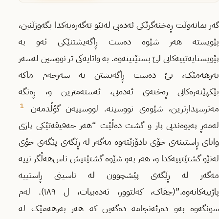
گەر بمانەوێت ڕەخنەگرێکی ئەدەبی لەنێو تەگەرەیەکدا بگەوزێنین،
پێویستە هەر شێوە دەست ڕاگەیشتنێکی ئەو بە
پێویستایەتییەکانی لێ بستێنینەوە. بە واتایەکی تر نووسین لەسەر
بەرهەمێک، بێ دەست ڕاگەیشتن بە سەرجەم ماکە
پێکهێنەرەکانی ڕەخنەی ئەدەبی، ئەستەمترین و، ڕەنگە
1
مەترسیدارترین، شێوەی نووسینە. لووسییەن گۆڵدمەن
لەمەڕ پەیوەندیی پاژ و گشت دەڵێت “هەر حەقیقەتێکی پاژی
واتای ڕاستینەی خۆی نادۆزێتەوە مەگەر لە ڕێگەی پێگەی خۆی
لەنێو گشتێتییەکدا و، هەر بەو شێوە گشتێتیش ناس‌هەڵگر نییە
مەگەر لە ڕێگەی پێشچوون لە ناسینی ڕاستییە
پاژییەکانەوە.”(جڤاک، کەلتوور، ئەدەبیات، ل ١٨٩). لەم
سونگەوە بەو دەرئەنجامە دەگەین کە هەر بەرهەمێک لە