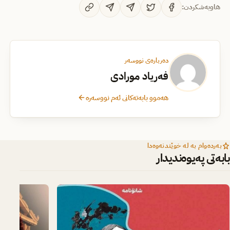
هاوبەشکردن:
دەربارەی نووسەر
فەریاد مورادی
هەموو بابەتەکانی ئەم نووسەرە
بەردەوام بە لە خوێندنەوەدا
بابەتی پەیوەندیدار