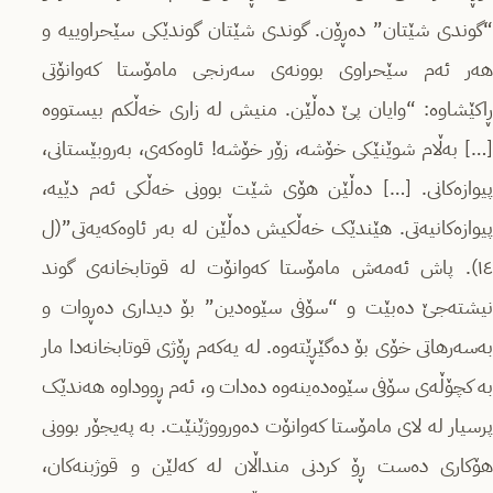
“گوندی شێتان” دەڕۆن. گوندی شێتان گوندێکی سێحراوییە و
هەر ئەم سێحراوی بوونەی سەرنجی مامۆستا کەوانۆتی
ڕاکێشاوە: “وایان پێ دەڵێن. منیش لە زاری خەڵکم بیستووە
[…] بەڵام شوێنێکی خۆشە، زۆر خۆشە! ئاوەکەی، بەروبێستانی،
پیوازەکانی. […] دەڵێن هۆی شێت بوونی خەڵکی ئەم دێیە،
پیوازەکانیەتی. هێندێک خەڵکیش دەڵێن لە بەر ئاوەکەیەتی”(ل
١٤). پاش ئەمەش مامۆستا کەوانۆت لە قوتابخانەی گوند
نیشتەجێ دەبێت و “سۆفی سێوەدین” بۆ دیداری دەڕوات و
بەسەرهاتی خۆی بۆ دەگێڕێتەوە. لە یەکەم ڕۆژی قوتابخانەدا مار
بە کچۆڵەی سۆفی سێوەدەینەوە دەدات و، ئەم ڕووداوە هەندێک
پرسیار لە لای مامۆستا کەوانۆت دەورووژێنێت. بە پەیجۆر بوونی
هۆکاری دەست ڕۆ کردنی منداڵان لە کەلێن و قوژبنەکان،