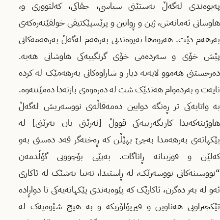
پەیوەندی لەگەڵ بەستێنی سیاسی، جڤاکی، کەلتووری و،
هاوسانی ئەمانەش، ژین و ڕوانین و پرێسپێکتیڤی خولقێنەرەکەی
بەرهەم دێت. هەروەها پەیوەندیی بەرهەم لەگەڵ بەرهەمەکانی
پێش خۆی و سەردەمی خۆی گرنگییەکی هاوشانی هەیە.
دەرخستنی هەموو لایەنە دیار و شاراوەکانی بەرهەمێک لە کردە
نایەت و بەردەوام هەندێک شت لە دەرەوەی بازنەدا دەمێننەوە.
بە واتایەکی تر ڕەنگە دوایین دەمەقاڵەی نووسەریش لەگەڵ
هاوژینەکەیدا کاریگەرییەکی قووڵ [ئەرێنی یان نەرێنی] لە
پێکهاتەی بەرهەمدا بەجێ بهێڵن کە ڕەخنەگر قەد دەستی بەو
کەلێن و قوژبنانە ڕاناگات. بەپێی بۆچوونی گۆڵدمەن
“نووسینەکانی نووسەرێک، لە ڕاستیدا، تەنیا بەشێک لە ئاکاری
ئەو لە بەر دەگرن، ئاکارێک کە پێوەبەندی پێکهاتەیەکی تا دواڕادە
تێکچنراویی هەناوین و فیزیۆلۆژیکە و بە هیچ شێوەیەک لە