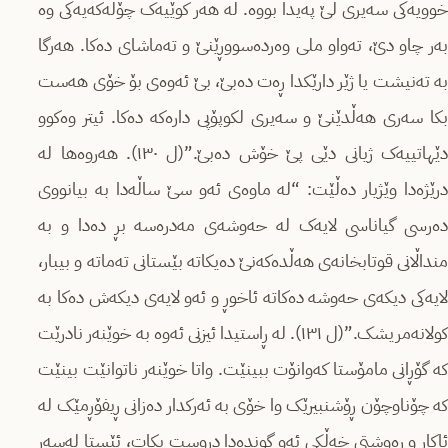
خوویەکی سەیری لێ پەیدا بووە. لە هەر کوێیەک چۆلەکەیەکی وە
بەر چاو دێ، تەواو ملی وەردەسووڕێنێ و تەماشای دەکا. هەرگا
بە تەنیشت یا ژێر دارێکدا ڕەت دەبێ، بێ ئەوەی بۆ خۆی هەست
بکا سەری هەڵدێنێ و سەیری لکوپۆپی دارەکە دەکا. ئیتر وەکوو
دێهاتییەک ژیانی دێی پێ خۆش دەبێ.”(ل ١٣٠). هەروەها لە
درێژەدا وێژیار دەڵێت: “لە ماوەی ئەو سێ ساڵەدا بە بیانووی
دەرسی گیاناسی لایەک لە حەوشەی مەدرەسە بڕ دەدا و بە
منداڵانی قوتابخانەی هەڵدەکەنێ دەیکاتە بێستانی تەماتە و بیبار،
لایەکی دیکەی حەوشە دەکاتە ئاخوڕ و ئەو لایەی دیکەش دەکا بە
کولانەمریشک.”(ل ١٣١). لە ڕاستیدا ئیزنی ئەوە بە خوێنەر نادرێت
کە گۆڕانی مامۆستا کەوانۆت ببینێت. واتا خوێنەر ناتوانێت بینێت
کە چۆناوچۆن ڕۆشنبیرێک وا خۆی بە ئەرکدار دەزانی ڕیفۆڕمێک لە
ئاکار و ڕەوشتی خەڵکی ئەو گوندەدا دروست بکات، ئێستا لەسەر