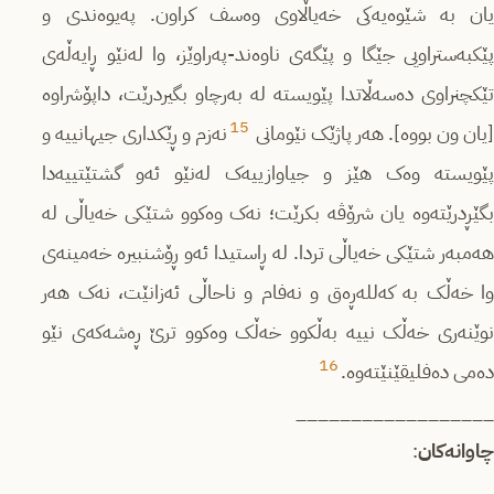
یان بە شێوەیەکی خەیاڵاوی وەسف کراون. پەیوەندی و
پێکبەستراویی جێگا و پێگەی ناوەند-پەراوێز، وا لەنێو ڕایەڵەی
تێکچنراوی دەسەڵاتدا پێویستە لە بەرچاو بگیردرێت، داپۆشراوە
15
یان ون بووە]. هەر پاژێک نێومانی
نەزم و ڕێکداری جیهانییە و
پێویستە وەک هێز و جیاوازییەک لەنێو ئەو گشتێتییەدا
بگێڕدرێتەوە یان شرۆڤە بکرێت؛ نەک وەکوو شتێکی خەیاڵی لە
هەمبەر شتێکی خەیاڵی تردا. لە ڕاستیدا ئەو ڕۆشنبیرە خەمینەی
وا خەڵک بە کەللەڕەق و نەفام و ناحاڵی ئەزانێت، نەک هەر
نوێنەری خەڵک نییە بەڵکوو خەڵک وەکوو ترێ ڕەشەکەی نێو
16
دەمی دەفلیقێنێتەوە.
__________________
چاوانەکان
: