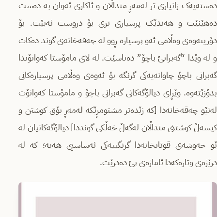
دەستەیەک زانیاری تر لەمەڕ منداڵان و ئاکاری ئەوان بە دەست
دەهێنێت و هەندێک پرسیاری تری بۆ دروست ئەبێت. بۆ
دۆزینەوەی وەڵامی ئەو پرسیارە ڕوو لە چەقەخانەی گوند دەکات
و لە وێدا “گەبرانێ باچۆ” دەناسێت. لە لای مامۆستا کەوانۆتدا
گەبرانی باچۆ چاوانەیەکی گرنگە بۆ ئەوەی وەڵامی پرسیارەکانی
بدۆزێتەوە. وێڕای دیالۆگەکانی گەبرانی باچۆ و مامۆستا کەوانۆت
لەنێو چەقەخانەدا [کە زێدەتر مشتومڕێکە لەمەڕ بۆق کوشتن و
کیسەڵ کوشتنی منداڵان لەگەڵ خەڵکی گونددا] دیالۆگەکانیان لە
ێو حەوشەی قوتابخانەدا گرنگییەکی ئەساسیی هەیە؛ کە لە
درێژەی وتارەکەدا ئاماژەی پێ دەدرێت.