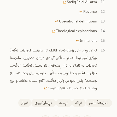
↩︎
Sadiq Jalal Al-azm
11
↩︎
Reverse
12
↩︎
Operational definitions
13
↩︎
Theological explanations
14
↩︎
Immanent
15
16
لە لاپەڕەی ٢٠ـی ڕۆمانەکەدا، کاتێک کە مامۆستا کەوانۆت لەگەڵ
نێرگزی کۆچەردا لەمەڕ خەڵکی گوندی شێتان دەدوێن، مامۆستا
کەوانۆت بە ئاماژە بە ترێ ڕەشەکەی نێو دەستی ئەڵێت: “بەڵام…
نەزانن، نەفامن، کەلەڕەق و ناحاڵین. چارەنووسیان وەک ئەو ترێ
ڕەشەیە.” پاش ئەوەش وێژیار دەڵێت: “ئەو قسانە دەکات و ترێ
ڕەشەکە لە نێو دەمیدا دەفلیقێنێتەوە.”
↩︎
#خۆرهەڵاتناسی
#ڕاڤە
#ڕەخنە
#ڕۆمانی کوردی
#وتار