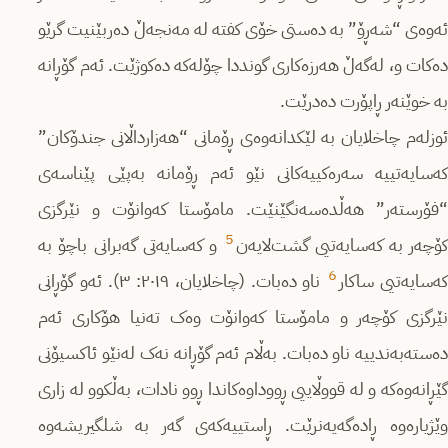
ئەوەی “شەڕۆ” بە دەستی خۆی کفتە لە مەنجەڵ دەربێنیت گرێو
دەکات و، لەگەڵ هەرزەکاری گونددا چۆلەکە دەکوژێت. ئەم گۆڕانە
بە خوێنەر ڕاپۆرت دەدرێت.
ئوزلەم چاخلایان بە لێکدانەوەی ڕۆمانی “هەزارداڵانی جندۆکان”
کەسایەتییە سەرەکییەکانی نێو ئەم ڕۆمانە بەپێی پێناسەی
“فۆرستەر” هەڵدەسەنگێنێت. مامۆستا کەوانۆت و نێرگزی
5
ۆچەر بە کەسایەتیی گشت‌لایەن
و کەسایەتی گەبرانی باچۆ بە
6
ەسایەتیی ساکار
ناو دەبات. (چاخلایان، ٢٠١٩: ٣). ئەو گۆڕانی
نێرگزی کۆچەر و مامۆستا کەوانۆت وەک تەنیا هۆکاری ئەم
دەستەبەندییە ناو دەبات. بەڵام ئەم گۆڕانە نەک لەنێو ئاکسیۆنی
گێڕانەوەکە و لە قووڵاییی ڕووداوەکاندا ڕوو نادات، بەڵکوو لە زاری
وێژیارەوە ڕادەگەیەنرێت. ڕاستییەکەی گەر بە شلگیریشەوە