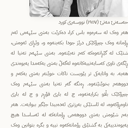
حەسەنێ مەتێ (١٩٥٧) نووسەری کورد
هەر وەک لە سەرەوە باس کرا، دەکرێت بەشی سێهەمی ئەم
ڕۆمانە وەک چیرۆکێکی درێژ جودا بکەینەوە و، وێڕای ئەوەش،
شتێک لە گێڕانەوەکە کەم نەبێتەوە. بەشی سێهەم تەنیا لە
ڕێگەی ناوی کەسایەتییەکانەوە لەگەڵ بەشی یەکەمدا پەیوەندی
هەیە. بە واتایەکی تر پێویست ناکات خوێنەر بەشی یەکەم و
دووهەم بخوێنێتەوە. ڕەنگە گەر تەنیا بەشی سێهەم وەک
چیرۆکێک بڵاو بکرایەتەوە، چ لە باری فۆڕم و چ لە باری
ناوەڕۆکەوە، لە ئاستێکی بەرزتری ئەدەبیدا جێگیر ببوایەت. هەر
بەم شێوەش بەشی دووهەمی ڕۆمانەکە لە ئەساسدا هیچ
پەیوەندییەکی بە گشتێتی ڕۆمانەکەوە نییە و بگرە بتوانین وەک