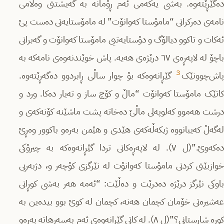
دەگێڕێتەوە. بەشی یەکەمی ئەم ڕۆمانە بە گەیشتنی وەڵامی
نامەی دەرکرانی “مامۆستا کەوانۆت” لە مامۆستایەتی دەست پێ
ئەکات و تاکوو دیالۆگ و دۆستایەتیی مامۆستا کەوانۆت و گەبرانی
باچۆ لە لاپەڕەی ٦٧ درێژەی هەیە. پاش خوێندنەوەی نامەکە بە
3
پاش‌چوونێک
گێڕانەوەکە بۆ چوار ساڵی ڕابردوو دەگەڕێتەوە.
کاتێک مامۆستا کەوانۆت “ماڵ و کۆچ ساز و تەیار دەکا. ورد و
درشت هەموو کەلوپەلی ماڵێ دەخاتە پشت ماشێنە کۆنەکەی و
لەگەڵ کەیبانووە ژیکەڵەکەی هێدی و هێمن بەرەو باکوور وەڕێ
دەکەوێ.”(ل ٧). لە لاپەڕەکانی تردا گێڕانەوەکە بە چیرۆکی
خوازبێنی کردنی مامۆستا کەوانۆت لە نێرگزی کۆچەر و، دژبەریی
باوکی نێرگز درێژە دەدرێت و دەڵێت: “ئەمە هەر بەشی کوڕانی
عەشیرەتی خۆمان کچمان هەنە، کچمان لە کوێ بوو بیدەین بە
کوڕە شارستانی؟”(ل ٨). لە کاتی گێڕانەوەی ئەم بەسەرهاتە بەرەو