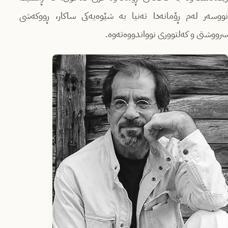
نووسەر لەم ڕۆمانەدا تەنیا بە شێوەیەکی ساکار، ڕووکەشی
سرووشتی و کەلتووری نوواندووەتەوە.