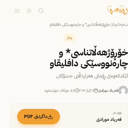
سەرەتا
/
وتار
/
خۆڕۆژهەڵاتناسی* و چارەنووسێکی دافلیقاو
وتار
خۆڕۆژهەڵاتناسی* و
چارەنووسێکی دافلیقاو
لێکدانەوەی ڕۆمانی هەزارداڵانی جندۆکان
فەریاد مورادی
١١ ئایار ٢٠٢٢
13 خولەک خوێندنەوە
نووسەر
داگرتنی PDF
فەریاد مورادی