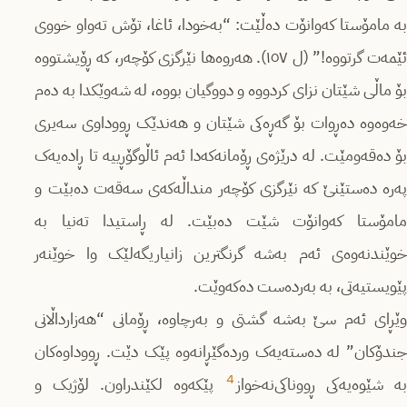
بە مامۆستا کەوانۆت دەڵێت: “بەخودا، ئاغا، تۆش تەواو خووی
ئێمەت گرتووە!” (ل ١٥٧). هەروەها نێرگزی کۆچەر، کە ڕۆیشتووە
بۆ ماڵی شێتان نزای کردووە و دووگیان بووە، لە شەوێکدا بە دەم
خەوەوە دەڕوات بۆ گەڕەکی شێتان و هەندێک ڕووداوی سەیری
بۆ دەقەومێت. لە درێژەی ڕۆمانەکەدا ئەم ئاڵوگۆڕییە تا ڕادەیەک
پەرە دەستێنێ کە نێرگزی کۆچەر منداڵەکەی سەقەت دەبێت و
مامۆستا کەوانۆت شێت دەبێت. لە ڕاستیدا تەنیا بە
خوێندنەوەی ئەم بەشە گرنگترین زانیاریگەلێک وا خوێنەر
پێویستیەتی، بە بەردەست دەکەوێت.
وێڕای ئەم سێ بەشە گشتی و بەرچاوە، ڕۆمانی “هەزارداڵانی
جندۆکان” لە دەستەیەک وردەگێڕانەوە پێک دێت. ڕووداوەکان
4
ە شێوەیەکی ڕووناکی‌نەخواز
پێکەوە لکێندراون. لۆژیک و