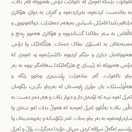
کەوانۆت بێجگە لەوەی کە ناتوانێت دۆخی هەنووکە فام بکات،
بە یەکدەست کردنەوە، بەرزکردنەوە و گەڕان بە دوای هۆکاری
مێتافیزیکیدا فامێکی ناسیاسی بەرهەم دەهێنێت. دواکەوتوویی و
کاڵفامی بە سەر جڤاکدا گشتاندووە و هۆکاری هەموو ڕەنج و
مەینەتەکان بە ئەستۆی جڤاک دەخات. هێڵگەلێک وا دۆخی
هەنووکەیان دیاری و جێگیر کردووە ناکێشرێنەوە و، ئەوەی کە
دۆخی هەنووکە لە ژێرسای چ هێزگەلێکدا سەقامگیر بووە بە بەر
چاو ناکەوێت. گەر بمانەوێت ڕۆشنبیری وەکوو پێگە و
هەڵوێستێک، یان جۆری ڕاوەستان لە بەرچاو بگرین، بێگومان
ئەرکی ئەوە نییە کە لۆمەی دار و دیوار بکات و هەر دەم دەست بە
ناڵین بکات؛ بەڵکوو ئەرکی ئەوەیە کە هەوڵ بدات ئەو شتەی وا
شاردراوەتەوە بە بەر چاو بخات. ئەم تێکۆشانە و پەیوەندییەک وا
ڕۆشنبیر لەگەڵ شرۆڤە کردنی جیهانی خۆیدا دەیگرێت، ڕۆڵ و ئەرکی