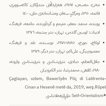
مەتێ، حەسەن، ١٩٥٧، هەزارداڵانی جندۆکان، کاکەسووری،
فاتمە، ١٣٥٠، وەرگێڕ، سەقز، وەشانخانەی خانی، ١٤٠٠
پویندە، محمد جعفر، مترجم و گردآورندە، جامعە، فرهنگ،
ادبیات: لوسین گلدمن، تهران، نشر چشمە، ١٣٧٦
لوکاچ، جورج، ١٨٨٥-١٩٧١، نویسندە، نقد و فرهنگ،
معصوم‌بیگی، علی‌اکبر، تهران، نشر دیگر، ١٣٧٩
جلال‌العظم، صادق، شرق‌شناسی و شرق‌شناسی وارونە،
١٩٨٠، کلاهی، محمدرضا، نشر الکترونیکی
-Çaglayan, ozlem, Bawerîyên Pûç di Labîrenta
Cinan a Hesenê metê da, 2019, weş.Rûpel
*
Self-Orientalism خۆڕۆژهەلاتناسی