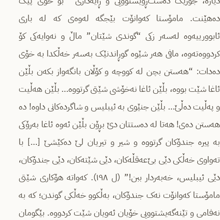
یارە، جۆرێک دەست‌ڕۆیشتوویی و ڕایەداری
بۆ خۆی پێک
دەهێنت. مامۆستا کەوانۆت بێجگە لەوەی کە لە باری
ئابوورییەوە لەسەر زکی “گوندی شێتان” ماڵ و نەوایەکی کۆ
کردووەتەوە، مافی هەر شێوە گوڕاندنێک بەسەر خەڵکدا بە خۆی
دەدات: “هەستن بچن لە کووچە و کۆڵان بانگەواز بکەن بڵێن
ئاغا شێت بووە، بڵێن ئاغا نەخۆشی شێتی گرتووە… بڵێن هەڵیت
و پەڵیت دەڵێ… بڵێن جنێوی بە ئیبلیس و شاگردەکانی داوە! دە
هەستن دەی! هەتا لە دەستتان دێ بڕۆن بڵێن ئەوە ئاغا بەرۆکی
بە پیرە جندۆکان گرتووە و شیر و تیریان لێ دەکێشێ […] با
تەواوی خەڵکی دێی بێ‌عەقڵەکان، دێی شێتەکان، دێی جندۆکان،
دێی ئیبلیس، خەبەردار ببن!” (ل ١٩٨). کەواتە هۆکاری شێتی
مامۆستا کەوانۆت نەک جندۆکان، بەڵکوو خەڵکی گوندن؛ کە بە
نەفامی و تێنەگەیشتوویی خۆیان ئەویان شێت کردووە. بێگومان