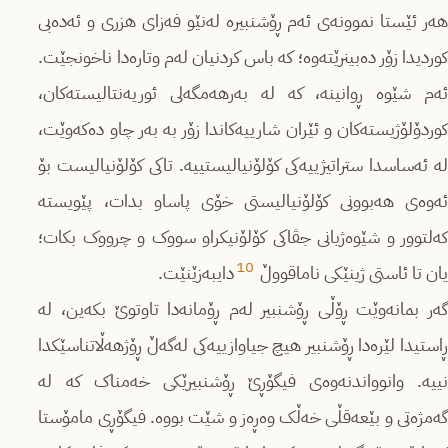
هەر ئێستا نموونەی ئەم ڕۆشنبیرە لەنێو فەزای هزری و ئەدەبی
کوردیدا زۆر دەبینرێتەوە؛ کە باس کردنیان لەم وتارەدا ناخونجێت.
ئەم شێوە ڕوانینە، کە لە بەرهەمگەلی ئوریەنتالیستەکان،
کوردۆلۆژیستەکان و ئێران شارییەکاندا زۆر بە بەر چاو دەکەوێت،
لە ئەساسدا ستراتیژییەکی کۆلۆنیالیستییە. تاکی کۆلۆنیالیست بۆ
ئەوەی هەبوونی کۆلۆنیالیستی خۆی پاساو بدات، پێویستە
کەلتوور و شێوەژیانی جڤاکی کۆلۆنیکراو سووک و چرووک بکات؛
10
یان تا ئاستی ژینێکی ناماقووڵ
دایبەزێنێت.
گەر بمانەوێت ڕۆڵی ڕۆشنبیر لەم ڕۆمانەدا تاوتوێ بکەین، لە
ڕاستیدا لێرەدا ڕۆشنبیر هیچ جیاوازییەکی لەگەڵ ڕۆژهەڵاتناسێکدا
نییە. وانوواندنەوەی فیگۆڕێ ڕۆشنبیرێکی خەمناک کە لە
گەمژەتی و بێعەقڵی خەڵک وەڕەز و شێت بووە. فیگۆڕی مامۆستا