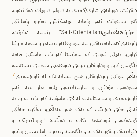
دەکرێت. دووانەی شاری/گوندی بەردەوام دووپات دەکرێتەوە.
گەر بمانەوێت ئەم ڕۆمانە بچەمکێنێن وەکوو ڕۆمانێکی
“خۆڕۆژهەڵاتناسیSelf-Orientalism” پێناسە دەکرێت.
زۆرینەی کەسایەتییەکان سەرسووڕهێنەر و سەیر و سەمەرە وێنا
کراون. بەپێی ئەوەی کە مامۆستا کەوانۆت ماشێنێ هەیە
بێگومان کاتی ڕووداوەکان نیوەی دووهەمی سەدەی بیستەمە،
7
بەڵام شوێنێ ڕووداوەکان هیچ نیشانەیەک لە ئاوەزمەندی
سەردەمی مۆدێڕن و شارستانییەتی پێوە دیار نییە. ئەم
ئاوەزمەندی و شارستانیەتە لە لای مامۆستا کەوانۆتدایە و، بە
ئەرکی خۆی دەزانێت کە نەک هەر منداڵان، بەڵکوو خەڵکی
گوندەکەش ئاوەزمەند بکات و دەڵێت: “ڕووناکبیرێک و
دێهاتییەک وەکوو یەک نین. تێگەیشتن و بیر و ڕامانیشیان وەکوو