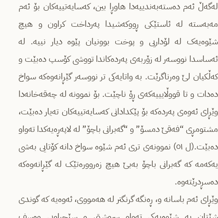
لەگەڵ ئەم دەستەبەندییەدا هاوڕا بین، کەسایەتییەکان بۆ ئەم
مەبەستە لە ئاستێکی ڕووکەشیدا پەرداخت کراون و هیچ
شێوەیەک لە لۆداریی و پوخت بوونیان پێوە دیار نییە. لە
ئەساسدا نووسەر لە زۆربەی پەردەکاندا تووشی کۆسپ دەبێت و
کەڵکیان لێ وەرناگرێت. بە واتایەکی تر نووسەر گێڕانەوەکە سواخ
دەدات و تا قووڵایییەکەی ڕۆ ناچێت. بۆ نموونە لە چەقەخانەدا
وێڕای ئەوەی پەردەکە بۆ پێکدادانی کەسایەتییەکان تەیار دەبێت،
مشتومڕی “فەقێ دمسۆ” و “گەبرانی باچۆ” لە لاپەڕەیەکدا تەواو
دەبێت.(ل ٥١) نموونەی تری ئەم شێوە سواخ دانە کۆتایی بەشی
یەکەمە کە گەبرانی باچۆ بەبێ هیچ زەروورەتێک لە گێڕانەوەکە
دەسڕدرێتەوە.
وێڕای ئەم باسانە و، ڕەنگە گرنگتر لە هەمووی، ئەوەیە کە گوندی
شێتان بە شێوەیەکی تەواو سروشتی و سێحراویی وەسف