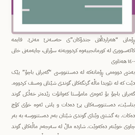
ڕۆمانی “هەزارداڵانی جندۆکان”ی حەسەنێ مەتێ. فایمە
کاکەسووری لە کورمانجییەوە کردوویەتە سۆرانی، چاپەمەنی خانی
١٤٠٠ هەتاوی
بەشی دووەمی ڕۆمانەکە لە دەستنووسی “گەبرانی باچۆ” پێک
دێت کە لە نێویدا ماڵە گرنگەکانی گوندی شێتانی وەسف کردووە.
گەبرانی باچۆ بۆ ئەوەی مامۆستا کەوانۆت زێدەتر خەڵکی گوند
بناسێت، دەستنووسەکانی پێ دەدات و پاش ئەوە خۆی کۆچ
دەکات. بە گشتیی وێنای گوندی شێتان بەم دەستنووسە بە بەر
چاوی خوێنەر دەکەوێت. شازدە ماڵ لە سەرجەم ماڵەکانی گوند