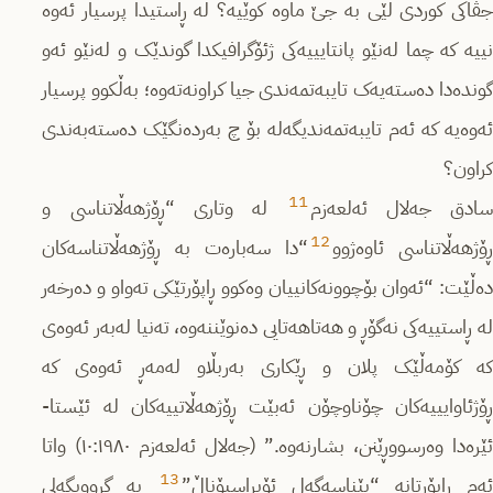
جڤاکی کوردی لێی بە جێ ماوە کوێیە؟ لە ڕاستیدا پرسیار ئەوە
نییە کە چما لەنێو پانتایییەکی ژئۆگرافیکدا گوندێک و لەنێو ئەو
گوندەدا دەستەیەک تایبەتمەندی جیا کراونەتەوە؛ بەڵکوو پرسیار
ئەوەیە کە ئەم تایبەتمەندیگەلە بۆ چ بەردەنگێک دەستەبەندی
کراون؟
11
ادق جەلال ئەلعەزم
لە وتاری “ڕۆژهەڵاتناسی و
12
ۆژهەڵاتناسی ئاوەژوو
“دا سەبارەت بە ڕۆژهەڵاتناسەکان
دەڵێت: “ئەوان بۆچوونەکانییان وەکوو ڕاپۆرتێکی تەواو و دەرخەر
لە ڕاستییەکی نەگۆڕ و هەتاهەتایی دەنوێننەوە، تەنیا لەبەر ئەوەی
کە کۆمەڵێک پلان و ڕێکاری بەربڵاو لەمەڕ ئەوەی کە
ڕۆژئاوایییەکان چۆناوچۆن ئەبێت ڕۆژهەڵاتییەکان لە ئێستا-
ئێرەدا وەرسووڕێنن، بشارنەوە.” (جەلال ئەلعەزم ١٠:١٩٨٠) واتا
13
ەم ڕاپۆرتانە “پێناسەگەل ئۆپراسیۆناڵ”
بە گرووپگەلی