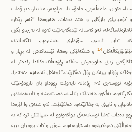
سیاسەتوان، مامەڵەچی، مامۆستا، بەڕێوبەر، میلیتار، دیپلۆمات
و کۆمپانیای بازرگانی و هتد دەدات. هەروەها “ئەم ڕێکارە
ئاماژەئاساگەلە، ئەو کەسانە تێدەگەیەنێت ئەوە لە بەرچاو بگرن
کە ژیانی ئایینی، سۆزداری عەشیرەیی، تێگەیاندنە
14
تێئۆلۆژیکاڵەکان
و شتگەلێکی وەها، ئێستاکەش لە بڕیار و
ئاکارگەلی ژیانی هاوچەرخی جڤاکە ڕۆژهەڵاتییەکاندا زێدەتر لە
جڤاکە ڕۆژئاوایییەکان ڕۆڵ دەگێڕێت.”(جەلال ئەلعەزم ١٠:١٩٨٠).
بۆیە نووسەری ئەم ڕۆمانە نایەوێت ڕووداو یان بارودۆخێک
بگێڕێتەوە، بەڵکوو هەندێک پێناسە، دەستەوشە و تایبەتمەندیی
نادنیایی و ئایینی بە جڤاکێکەوە دەلکێنێت. ئەو شتەی وا لێرەدا
ڕوو دەدات تەنیا نوسخەیەکی دواکەوتوو لە جیهانێکی ترە کە بە
خەیاڵێکی دەرەکییەوە بەستراوەتەوە. شوێن و کات بوونیان نییە