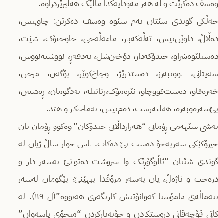
وەسف دەکرێت و لە هەر مەودایەکدا ماڵێک هەڵبژێردراوە.
خەڵکی گوندی شێتان بەم شێوە وەسف دەکرێن: چاوپیس،
دەڵاڵ، داوێن‌پیس، تەڵەکەباز، مامەڵەچی، چاوچنۆک، شێت،
دەستلێوەشراو، جندۆکەدار، دۆخین‌شل، بەدفەڕ، نووشتەنووس،
شەیتانی، لووتبەرز، دەستدرێژ، وجاخ‌کوێر، بۆگەن، مرخن،
خەرەفاو، دەست‌قووچاو، نێرەمۆک،ژنانیلە، بەدگومان، ڕەشبین،
بێ‌سەرەوبەرە، هەلپەرست، دەم‌پیس، تەماحکار و هتد.
بەشی سێهەمی ڕۆمانی “هەزارداڵانی جندۆکان” وەکوو ڕۆمان یان
چیرۆکێکی سەربەخۆ دەست پێ دەکات. پاش چوار ساڵ ژیان لە
گوندی شێتان “ئاڵوگۆڕێک وا سروشت دەتوانێ بەسەر دار و
درەخت و ئاژەڵ، یان بەسەر مرۆڤدا بیهێنێ، بێگومان لەسەر
بنەماڵەی مامۆستا کەوانۆتیش کاریگەری هەبووە”(ل ١١٩). لە
کاتی قۆچەقانی دروستکردن و خۆتەیارکردن “میخۆی پاسەوان”