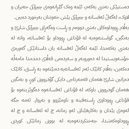
دەستپێکی بەشی یەکەم، ئێمە وەک گێڕانەوەی چیرۆکی حەیران و
لاوک، لەگەڵ ئەفسانە و چیرۆکی پێش خەوتنان بەرخورد دەبین.
بەڵام ڕووداوەکانی بەشی دووەم و ڕاست وەگەڕانی چیرۆکی شارێ و
بەنگین، گواستنەوەیە لە قۆناغی ڕووداو بۆ ئەفسانە، واتە لە
بەشی یەکەمدا، ئێمە لەگەڵ ئەفسانە یان داستانێکی گەورەی
خۆشەویستیدا لە دەوروبەر و سەردەمی قەڵای دمدمدا مامەڵە
دەکەین، بەڵام کاتێک ئەم ئەفسانەیە دەبێتەوە بە ڕاستی، کاتێک
دەزانین شارێ هەمان قەمەرتاجی دایکی گۆدروونی کوڕ، و بەنگین
هەمان گودروونی باوکە، لە قۆناغی ئەفسانەوە دەگوێزینەوە بۆ
قۆناغی ڕووداوی ڕاستەقینە و ناومێژوو و بەروار. ئەمە جگە
لەوەی پێدان و بەکارهێنانی ئەو زمانە، چ لە ئەفسانە و چ لە
ڕووداوەکەشدا، جەختکردنەوەیە لە بوونی زمانێکی کوردیی