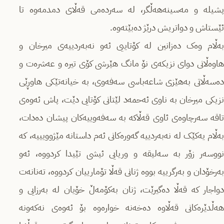
پشیلە و مەسینەهەڵگر، لە سەردەمی قەڵای دمدمەوە تا
ئێستاش و دواتریش درێژ دەبێتەوە.
بەڵام وەک دەزانین لە کۆتاییی ئەو نەبەردییەی میرخان و
هاوەڵانی دوای نزیکەی نۆ مانگ هێرشی کۆی تیرە و عەشرەت و
دەسەڵاتی بەهێزی شاعەباسی سەفەوی، بە خیانەتێکی هاوڕێی
نزیکی میرخان بە ناوی ئەحمەد لێتانی کۆتایی دێت، پاش ئەوەی
تاقە سەرچاوەی ئاوی قەڵاکە بە سەفەوییەکان پیشان دەدات،
بەڵام یەکێک لە نەبەردییە گەورەکانی ئەم داستانە مێژوویییە، کە
نووسەر زۆر بە سەلیقە و وریایی ئیشی تێیدا کردووە، ئەو
بەرخۆدان و بەرگرییە بووە ژنانی قەڵا تۆمارییان کردووە، تەنانەت
دواجار کە قەڵا دەگیرێت، ژنان بەکۆمەڵ خۆیان لە بەرزایی و
هەڵدێرەکانی قەڵاوە دەخەنە خوارەوە بۆ ئەوەی نەکەونە