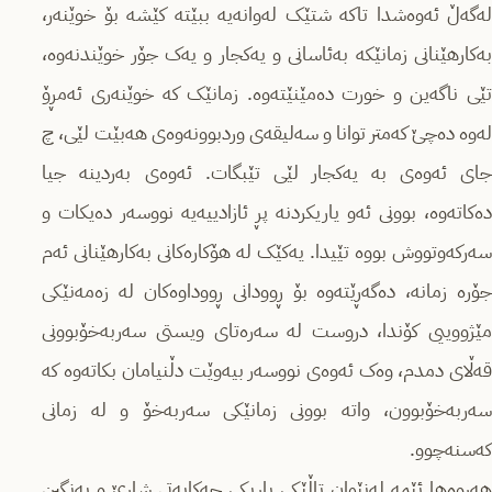
لەگەڵ ئەوەشدا تاکە شتێک لەوانەیە ببێتە کێشە بۆ خوێنەر،
بەکارهێنانی زمانێکە بەئاسانی و یەکجار و یەک جۆر خوێندنەوە،
تێی ناگەین و خورت دەمێنێتەوە. زمانێک کە خوێنەری ئەمڕۆ
لەوە دەچێ کەمتر توانا و سەلیقەی وردبوونەوەی هەبێت لێی، چ
جای ئەوەی بە یەکجار لێی تێبگات. ئەوەی بەردینە جیا
دەکاتەوە، بوونی ئەو یاریکردنە پڕ ئازادییەیە نووسەر دەیکات و
سەرکەوتووش بووە تێیدا. یەکێک لە هۆکارەکانی بەکارهێنانی ئەم
جۆرە زمانە، دەگەڕێتەوە بۆ ڕوودانی ڕووداوەکان لە زەمەنێکی
مێژووییی کۆندا، دروست لە سەرەتای ویستی سەربەخۆبوونی
قەڵای دمدم، وەک ئەوەی نووسەر بیەوێت دڵنیامان بکاتەوە کە
سەربەخۆبوون، واتە بوونی زمانێکی سەربەخۆ و لە زمانی
کەسنەچوو.
هەروەها ئێمە لەنێوان تاڵێکی باریکی حەکایەتی شارێ و بەنگین