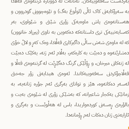
بەردەست سەفەوییەکان. تەنانەت لە دووبارە گرتنەوەی قەڵادا
بە سەرۆکایەتی کاک ئاڵی (ئوڵوغ بەگ) و تێوەچوونی گودروون و
هەستانەوەی پاش ماوەیەکی زۆری شێتی و شێواوی، بەر
کەسایەتییەکی تری داستانەکە دەکەوین بە ناوی (پیرزاد خاتوون)
کە لە ماوەی شەش ساڵی داگیرکاری قەڵادا، وەک کەڕ و لاڵ خۆی
دەشارێتەوە و دەبێت بە کارەکەر، بەڵام ئەم ژنە، یەکێک دەبێت
لە ژنەکانی میرخان، و ڕۆڵێکی گرنگ دەگێڕێت لە گرتنەوەی قەڵا و
قەڵاچۆکردنی سەفەوییەکاندا. ئەوەی هیدایەتی زۆر جەختی
لەسەر دەکاتەوە، هێز و توانای بەرگری ئەم جۆرە ژنانەیە، بە
زمانێکی یەکجار شاعیرانە، کە بەشێکی زۆری لە شێوەی بەیت و
بالۆرەی ڕەسەنی کورده‌واریدا، باس لە هەڵوێست و بەرگری و
ئازایەتیی ژنان دەکات لەم ڕۆمانەدا.