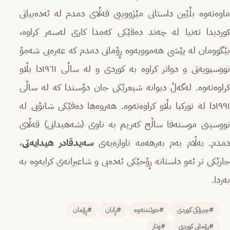
ماوەتەوە بڵێین داستانی مێژووییی قەڵای دمدم لە ئەدەبیاتی
کوردیدا تەنیا له‌ چه‌ند ده‌قێكی كه‌مدا كاری له‌سه‌ر كراوه‌،
بێگوومان له‌ پێشی هه‌موویه‌وه‌ ڕۆمانی دمدم کە عەرەبی شەمۆ
نووسیویەتی و دواتر کراوە بە کوردی و لە ساڵی ١٩٦١دا بڵاو
کراوەتەوە. لەگەڵ دیوانە شیعرێکی جان دۆستدا کە لە ساڵی
١٩٩١دا لە تورکیا بڵاو کراوەتەوە. هەروەها دەقێکی شانۆیی لە
نووسینی موستەفا ساڵح کەریم بە ناوی (شەهیدانی) قەڵای
مدم. به‌ڵام بەم بەرهەمە ناوازەیەی
سه‌یدقادر هیدایەتی
،
جارێکی تر ئەو داستانە ڕۆحێکی ئەدەبی و شاعیرانەی کرایەوە بە
بەردا.
#چیرۆکی کوردی
#خوێندنەوە
#ڕانان
#ڕۆمان
#ڕۆمانی کوردی
#وتار