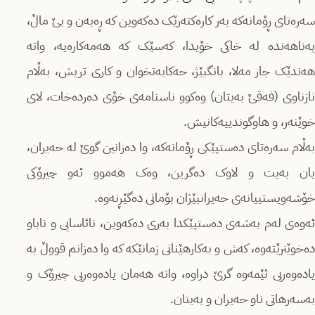
سەرەتای ڕۆمانەکە بەر کارەکتەرێک ده‌كه‌وین كه‌ ڕەبەن و بێ ماڵ،
پەناهەندە لە خاکی خۆیدا، کەسێک کە هەمەکارەیە، واتە
هەندێک جار مەلا، بانگبێژ، حەکایەتخوان و کاری تریش، بەڵام
نازناوی (فەقێ بەیتان) وەکوو ناسنامەی خۆی دەردەخات، لای
خوێنەر، و هاوگوندییەکانیش.
بەڵام سەرەتای دەستپێکی ڕۆمانەکە، وا دەزانین گوێ لە حەیران،
یان بەیت و لاوک دەگرین، وەک هەموو ئەو چیرۆکی
خۆشەویستییانەی حەیرانبێژان بۆمانی دەگێڕنەوە.
ئەوەی لەم بەشەی دەستپێکدا بەری دەکەوین، نائاسایی و ناباو
دەخوێنرێتەوە، کەش و بەکارهێنانی زمانێکە کە وا دەزانم قووڵ بە
یادەوەریی ئێمەوە گرێ دراوە، واتە هەمان یادەوەریی چیرۆک و
بەسەرهاتی ناو حەیران و بەیتان.