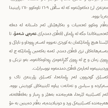
مەزنەی لێ دەکەوێتەوە کە لە ساڵانی ١٦٠٩ تاوەکوو ١٦١٠ زایینیدا
به‌رپا بووه‌.
بەڵام وەکوو ئەدەبیات و بەکارهێنانی ئەم داستانە لە دەقە
ەدەبییەکاندا جگە لە ڕۆمانی (قەڵای دمدم)ی
عەرەبی شەمۆ
، تا
ئێستا هیچ ڕۆمانێکمان بە کوردی نەبووە لەسەر ڕووداو و ناپاکی و
بەسەرهاتەکانی تری قەڵای دمدم. ئەمە یەکەمین ڕۆمانێکە چ لە
ڕووی زمان و چ لە ڕووی گێڕانەوەی ڕوداوەکانەوە، بەو نزیکی و
وردبینییەوە لەبارەی قەڵای دمدمەوە نووسرابێت.
کەسێتی گودروون لەم ڕۆمانەدا، کەسێتی زۆرینەی تاک و
سەرکردە و سیاسی و تەنانەت پیاوە ئاینییەکانی کوردیش بووە.
ئەم کەسێتییە لێرەدا، هەرچەندە بەهێز و ڕمباز و بەقەڵافەتە،
هەرچەندە کەسێتییەکی ورد و دونیادیدەیە، بەڵام دەبینین بە خۆ