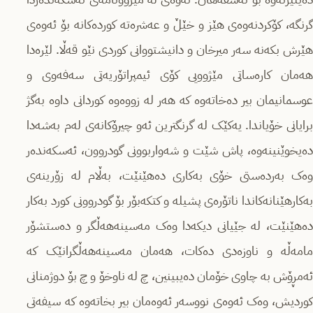
گرنگە، کۆکردنەوەی هێز و خێڵ و عەشرەتە کوردەکانە بۆ ئەوەی
هێرش بکەنە سەر میرخان و دانیشتووانی کوردی نێو قەڵا. لێرەدا
هەمان کارەساتی مێژوویی کۆی ئیمپراتۆریەتی سەفەوی و
عوسمانیمان بیر دەخاتەوە کە هەر لە زووەوە کوردانی داوە بەگژ
برایانی خۆیاندا. یەکێک لە گرنگترین ئەو چیرۆکانەی لەم بەشەدا
دەیخوێنینەوە، پاش شێت و شەواربوونی گودروون، ئەسکەندەر
وەک بەردەستی خۆی بەکاری دەهێنێت، بەڵام لە زۆرینەی
بەکارهێنانەکاندا ناتۆرەی پشیلە و کتکەبۆر بۆ گودروونی کورد بەکار
دەهێنێت، لە جێیانی دیکەدا وەک مەسینەهەڵگر و دەستشۆر
مامەڵە و ناوزەدی دەکات، هەمان مەسینەهەڵگرانێک کە
ئەمڕۆش بە چاوی خۆمان دەیبینین، چ لە ناوخۆ و چ بۆ دوژمنانی
کوردیش، وەک ئەوەی نووسەر ئەوەمان بیر بخاتەوە کە سیفەتی