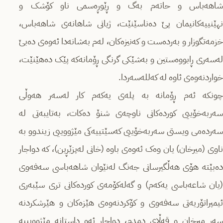
شاهەباس و حاتەم بەگ و ڕێوڕەسمی ناو کۆشک و
نهێنییەکانیمان پێ دەناسێنێت، ژیانی شاهانەی شاهەباس،
خزمەتگوزار و بەردەست و کەنیزەکان، لەم بەشانەدا ئەوەی دەبێ
لەسەری ڕابووەستین و بەشێکی گرنگی ڕۆمانەکە پێک دەهێنێت،
خواردنەوەی ئاوە لە کەللەسەردا.
چونکە ئەم ڕۆمانە بە پلەی یەکەم کار لەسەر هەوڵی
سەربەخۆییی کوردەکانی ناوچەی شنۆ دەکات، بەتایبەتی لە
سەردەمی ویستی سەربەخۆییی کەسێتییەکی مێژووییی زیندوو بە
ناوی (میرخان) یان وەک ئەوەی باوە (خانی لەپزێڕین)، کە دواجار
دەبێتە هۆی هەڵگیرسانی جەنگ لەنێوان شاهەباسی سەفەوی
(یان شاعەباسی یەکەم) و گەلەکۆمەی کوردەکانی تری سێبەری
ئیمپراتۆریەتی سەفەوی و کۆکردنەوەی هێزەکان و هێرشکردنە
سەر میرخان و قەڵای دمدم، دواجار ئەو داستانە مێژوویییە