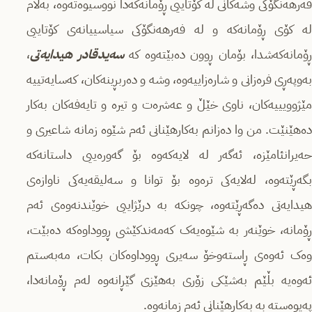
فەرهەنگۆکی وشەکانی لە کۆتاییی ڕۆمانەکەدا نووسیوەتەوە، بەڵام
لە کۆی ڕۆمانەکە و لە فەرهەنگۆکی سیاسییانەی کۆتاییی
ۆمانەکەشدا، بۆمان ڕوون دەبێتەوە کە
سه‌یدقادر هیدایەتی
،
بەوپەڕی فره‌زانی و شارەزاییەوە، وشە و دەربڕینەکان، کەسایەتییە
مێژوویییەکان، ناوی خێڵ و عەشرەت و تیرە و تایەفەکان بەکار
دەهێنێت. من وا دەزانم بەکارهێنانی ئەم شێوە زمانە شاعیری و
حەیرانئامێزە، ئەگەر لە لایەکەوە بۆ گەورەییی داستانەکە
بگەڕێتەوە، لەلایەکی ترەوە بۆ توانا و سەلیقەیەکی ناوازەی
هیدایەتی دەگەڕێتەوە، چونکە بە درێژاییی خوێندنەوەی ئەم
ڕۆمانە، خوێنەر بە شێوەیەک کەمەندکێشی ڕووداوەکە دەبێت،
وەک ئەوەی ڕاستەوخۆ سەیری ڕووداوەکان بکات، مەبەستم
ئەوەیە بڵێم بەشێکی زۆری بەهێزی گێڕانەوە لەم ڕۆمانەدا،
پەیوەستە بە بەکارهێنانی ئەم زمانەوه‌.