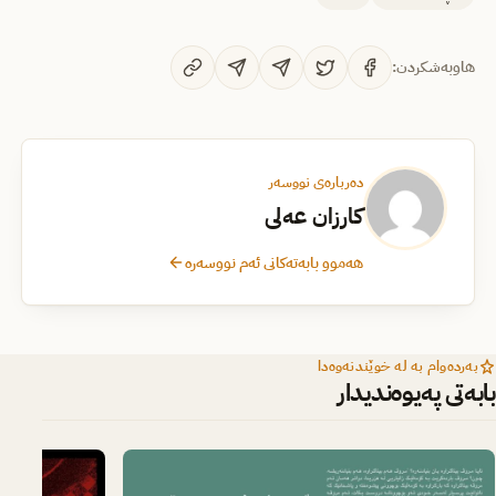
هاوبەشکردن:
دەربارەی نووسەر
کارزان عەلی
هەموو بابەتەکانی ئەم نووسەرە
بەردەوام بە لە خوێندنەوەدا
بابەتی پەیوەندیدار