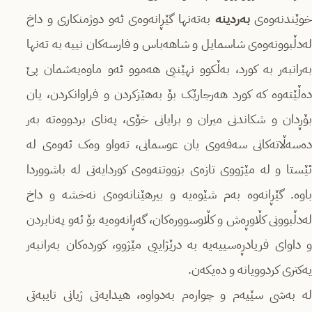
وێندنەوەی
بەردینە
بەتەنها گێڕانەوەی ئەو دوژمنکاری و داخ
لەدڵبوونەوەی شاسمایل و شاهەباس و فارسەکان نییە بە تەنها
بەرانبەر بە کورد، بەڵکوو نهێنیی هەموو ئەو ماوەیەشمان پێ
دەڵێتەوە کە کورد هەرجارێک بۆ بەهێزکردن و فراوانکردن، یان
بۆڕدان و شکاندنی میران و برایانی خۆی، پەنای بردووەتە بەر
دەسەڵاتەکانی سەفەوی یان عوسمانی، تەواو وەک ئەوەی لە
ئێستا و لە مێژووی تازەی بزووتنەوەی کوردایەتی لە باشووردا
باوە. گێڕانەوە بەم شێوەیە و بیرهێنانەوەی نەخشە و داخ
لەدڵبوونی کڵاوڕەش و کڵاوسوورەکان، گەڕانەوەیە بۆ ئەو پەنابردن
و داوای فریادڕەسییەیە بە درێژاییی مێژوو، کوردەکان بەرانبەر
یەکتری کردوویانە و دەیکەن.
لە بەشی سێیەم و چوارەم بەدواوە، هیدایەتی ژیانی تایبەتی