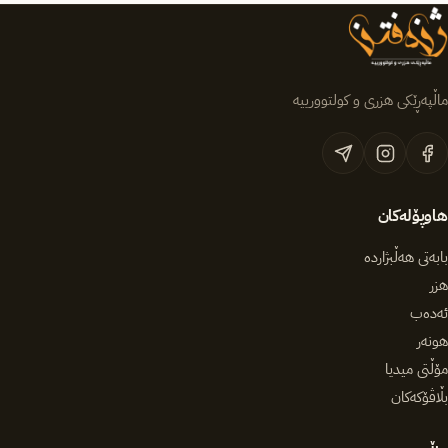
ماڵپەڕێکی هزری و کولتوورییە
هاوپۆلەکان
بابەتی هەڵبژاردە
هزر
ئەدەب
هونەر
مۆڵتی میدیا
بڵاڤۆکەکان