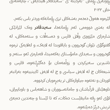
ڕووبەرگی ڕۆمانی “بەردینە”ی “سەیدقادر هیدایەتی”، چاپەمەنیی
خانی ٢٠٢٢
لێرەوە هەوڵ دەدەم بەشەکانی تری ڕۆمانەکە وردتر باس بکەم.
ە بەشی دووەمی ئەم ڕۆمانەدا،
سەیدقادر
وەک لێزانێکی
شارەزای مێژووی وڵاتی فارس و دەسەڵات و ستەمەکانی، لە
گفتوگۆی نێوان گودروون و بایاقوبدا لە لایەک، و لەلایەکی ترەوە
گودروون و سەیدای مامۆستای یەکەمیدا، قەبارەی ئەو ستەم و
ناشیرین سەیرکردن و زوڵمەمان بۆ دەگێڕێتەوە، فارس و
شیعەکان چ لە لایەنی سیاسی و چ لە لایەنی ئایینییەوە بەرانبەر
کوردان و نەتەوە جیاوازەکانی تر پەیڕەویان کردووە.
ناوهێنانی قزڵباشان و جامانەسووران و شاهەباس و باوباپیرانی،
کۆی ئەو ڕقە مانیفێست دەکات، کە تا ئێستا و چەندین دەیەی
تریش درێژ دەبێتەوە.