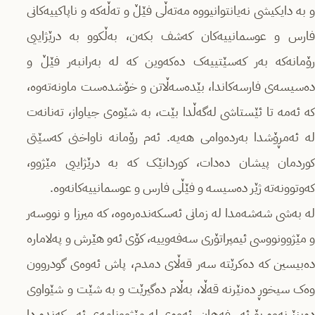
و بە دایکیشی نەیانتوانیووە مەتەڵی فێڵ و تەڵەکە و ناپاکییەکانی
فارس و عوسمانییەکان کەشف بکەن، بەڵکوو بە درێژاییی
رۆمانەکە بەر کەسێتییەک دەکەوین کە لە بەرانبەر فێڵ و
دەسیسەی فارسەکاندا، بێدەسەڵاتن و خۆشدەست ماونەتەوە،
کە ئەمە تا ئێستاشی لەگەڵدا بێت، بە شێوەی جیاواز، تەنانەت
لە ئەمڕۆشدا بەردەوامی هەیە. ئەم رۆمانە ناواخنی کەسێتی
کوردمان پیشان دەدات، کوردانێک کە بە درێژاییی مێژوو،
کەوتوونەتە ژێر دەسیسە و فێڵی فارس و عوسمانییەکانەوە.
لە بەشی شەشەمدا لە زمانی ئەسکەندەرەوە، کە میرزا و نووسەر
و مێژوونووسی ئیمپراتۆری سەفەوییە، کۆی ئەو هێرش و پەلامارە
دەبیسین کە دەکرێتە سەر قەڵای دمدم، پاش ئەوەی گودروون
وەک سیخوڕ دەنێرنە قەڵا، بەڵام دەگیرێت و بە شێت و شێواوی
دەینێرنەوە بۆ ئەسفەهان. ئەوەی لە مێژوونامەی ئەسکەندەردا