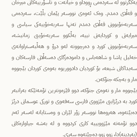
یەکگرتوو لە سەردەمی ڕووداو و خیانەت و ناسۆرییەکانی میرخان
و قەڵای دمدم. وەک ئەوەی نووسەر پێمان بڵێت، سەردەمی
سەربەخۆبوونی قەڵای دمدم تەنها سەربەخۆییەکی سیاسی و
میرایەتی و کوردایەتی نییە، بەڵکوو سەربەخۆییی زمانیشە،
سەربەخۆبوونی کورد و دەرچوونە لەو درۆ و هەڵبەستراوانەی
خەلیل پاشا و شاهەباس و دامودەزگای دەسەڵاتی فارسەکان و
سەیداکانی شیعە، بۆ کوردیان دادووریوە بەوەی کوردان بێچووە
مار و بەچکە جنۆکەن.
بێچووە مار و نەوەی جنۆکە، دوو قێزەونترین تۆمەتێکە بەرانبەر
کورد بە درێژاییی مێژووی فارسی سەفەوی و تورکی عوسمانی درێژ
دەبێتەوە، هەروەها نووسەر زۆر لێزان و وەستایانە لەسەر ئەم
دوو تۆمەتە مێژوویییە کاری کردووە و لە بەشە جیاوازەکانی
(بەردینە)دا، زوو زوو دەچێتەوە سەری.