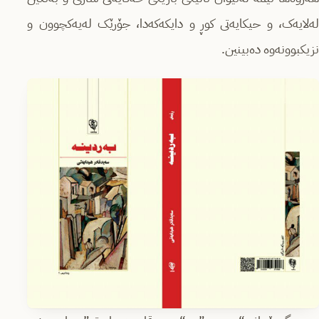
لەلایەک، و حیکایەتی کوڕ و دایکەکەدا، جۆرێک لەیەکچوون و
نزیکبوونەوە دەبینین.