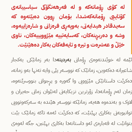
لە کۆی ڕۆمانەکە و لە فەرهەنگۆکی سیاسییانەی
کۆتاییی ڕۆمانەکەشدا، بۆمان ڕوون دەبێتەوە کە
سه‌یدقادر هیدایەتی، بەوپەڕی فره‌زانی و شارەزاییەوە،
وشە و دەربڕینەکان، کەسایەتییە مێژوویییەکان، ناوی
خێڵ و عەشرەت و تیرە و تایەفەکان بەکار دەهێنێت.
ێمە لە خوێندنەوەی ڕۆمانی
بەردینە
دا بەر زمانێکی یەکجار
شاعیرانە دەکەوین، زمانێک کە نووسەر پێی وایە تەنها بەو زمانە،
دەکرێت داستانێکی مێژوویی وا گەورە و پڕجوانی بنووسرێتەوە،
زمان لەم ڕۆمانەدا، زۆرترین نزیکایه‌تی لەنێوان زمانی حەیران و
لاوک و بەندەوە هەیە، زمانێکە نووسەر هێندە بە سەرکەوتوویی
توانیویەتی بەکاری بهێنێت، کە دەکرێت ئەمە تاکە زمانێک بێت
بتوانێت لە قەبارەی ئەو داستانەدا بەکاری بهێنین، جگە لەوەی