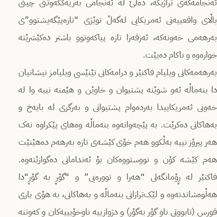
ئەنجامه‌که‌ی تراژیکه، ده‌ڵێ له ئەنجامی به‌ریه‌ککه‌وتنی چینی
باڵای واقعییه‌تی ئەمریکایی له‌گه‌ڵ توێژی “تازەپێگەیشتوو”ی
به‌رهه‌می خه‌ونەکە، ئەزقه‌زا تازه ‌پیاکه‌وتوو باشتر ده‌کێشرێتە
خوارەوە و ناکام ده‌یێت.
به‌رهه‌مه‌کانی ویلیام فاکنێر و درامه‌کانی تێنێسی ویلیامز نیشانیان
دا بنه‌ماڵە ئەو شوێنە پشتیوان و خاوێن و هێمنه نییه وا له
خه‌ونی ئه‌مریکاییدا به‌رده‌وام پشتیوانی و به‌رگری له بایه‌خ و
به‌هاکانی ده‌کرێت. به‌ پێچە‌وانه‌وه بنه‌ماڵە‌‌ وه‌های پێکراوە نه‌ک
هه‌ر پیرۆز نییه به‌ڵکوو هەم خۆی کێشەی تازه به‌رهه‌م ده‌هێنێت
هەم کێشە کۆن و نووستووه‌کان بۆ ئەندامانی ده‌گوازێته‌وه.
فاکنێر له ڕۆمانگه‌لی “هه‌را و تووره‌یی” و “گۆڕ به گۆڕ“دا
هەڵوەشاندنه‌وه‌ و لێک‌ترازانی بنه‌ماڵە و به‌هاکانی، به هۆی باری
قورس (تابووتی ناو گۆڕ به‌گۆڕ) و دژوازییە ناوخۆیییەکان و که‌وتنه