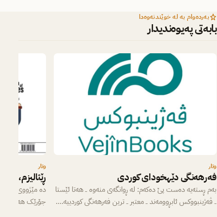
بەردەوام بە لە خوێندنەوەدا
بابەتی پەیوەندیدار
وتار
وتار
فەرهەنگی دێهخودای کوردی
ڕێئالیزم، بوو
بەم ڕستەیە دەست پێ دەکەم: لە ڕوانگەی منەوە ــ هەتا ئێستا
دە مێژووی ئەدەبیات
ــ ڤەژینبووکس ئابڕوومەند ــ معتبر ــ ترین فەرهەنگی کوردییە.…
جۆرێک هەڵوێستە دە
بەرلەوەی خەونەک