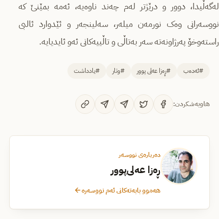
له‌گه‌ڵیدا، دوور و درێژتر له‌م چه‌ند ناوه‌یه، ئەمه بمێنێ که
نووسه‌رانی وه‌ک نورمه‌ن میله‌ر، سه‌لینجه‌ر و ئێدوارد ئالبی
راسته‌وخۆ په‌رژاونه‌ته سه‌ر به‌تاڵی و تاڵییەکانی ئەو ئایدیایه.
#ئەدەب
#ڕەزا عەلی پوور
#وتار
#یادداشت
هاوبەشکردن:
دەربارەی نووسەر
ڕەزا عەلی‌پوور
هەموو بابەتەکانی ئەم نووسەرە