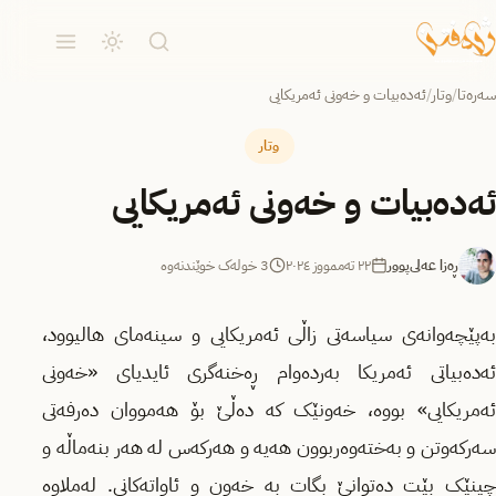
سەرەتا
/
وتار
/
ئەده‌بیات و خه‌ونی ئەمریکایی
وتار
ئەده‌بیات و خه‌ونی ئەمریکایی
ڕەزا عەلی‌پوور
٢٢ تەممووز ٢٠٢٤
3 خولەک خوێندنەوە
بەپێچەوانەی سیاسەتی زاڵی ئەمریکایی و سینەمای هالیوود،
ئەده‌بیاتی ئەمریکا بەردەوام ڕەخنه‌گری ئایدیای «خەونی
ئەمریکایی» بووه، خه‌ونێک کە ده‌ڵێ بۆ هەمووان ده‌رفه‌تی
سه‌رکه‌وتن و به‌خته‌وه‌ربوون هه‌یه و هه‌رکه‌س له هه‌ر بنه‌ماڵە و
چینێک بێت ده‌توانێ بگات به خه‌ون و ئاواته‌کانی. له‌ملا‌وه