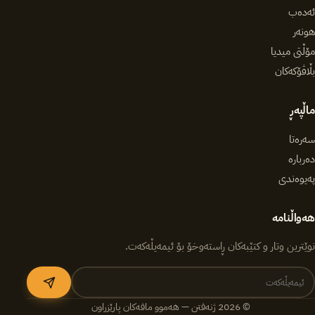
ئەدەب
هونەر
مۆڵتی میدیا
بڵاڤۆکەکان
ماڵپەڕ
سەرەتا
دەربارە
پەیوەندی
هەواڵنامە
نوێترین وتار و کتێبەکان ڕاستەوخۆ بۆ ئیمەیڵەکەت.
© 2026 ژنەفتن — هەموو مافەکان پارێزراون