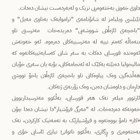
داوی خه‌ونی به‌خته‌وەریی نزیک‌ و له‌به‌رده‌ست نیشان ده‌دات.
تێنێسی ویلیامز له شانۆنامه‌ی “تراموایه‌ک به‌ناوی مه‌یل“ و
“باخچه‌ی ئاژە‌ڵانی شووشه‌یی“ ده‌ریده‌خات مه‌ترسیی ناو
بنه‌ماڵە که‌متر نییه له مه‌ترسییه‌کانی ده‌ره‌وه. ئەو خه‌ونه‌ش
ئەوەنده قورسایی ده‌کات به سه‌ر شانی که‌سایه‌تییه‌کانه‌وه که
مالیخولیا ده‌بێتە یەکێک لە ئەنجامه‌کانی، بۆیە یان سەری خۆیان
هه‌ڵده‌گرن وه‌ک پیاوه‌کانی ناو باخچه‌ی ئاژەڵان یاخۆ تووشی
داڕمان و داوه‌شان ده‌بن، وه‌ک زۆربه‌ی ژنه‌کان.
ئارتوور میله‌ر نه‌ک هه‌ر قورسایی، به‌ڵکوو مه‌ترسیداربوونی
خه‌ونه‌که ده‌رده‌خات. له “مه‌رگی فرۆشیار“دا نیشان ده‌دا چۆن
«کار» نامۆ بووه‌ته‌وه و فرۆشیارێک بە ته‌مه‌نیک کارکردن، نەک
به‌خته‌وه‌ری و ڕزگاری، به‌ڵکوو ناتوانێ نیازی ئاسایی خۆی و