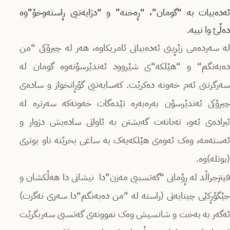
ئەده‌بیات به “گومان”، “ڕەخنه‌” و “دژایه‌تیی ڕاسته‌وخۆ”وه
دەڵێ وا نییه.
له سه‌رده‌می زێڕینی ئەده‌بیاتی ئامریکاوه، هه‌ر له چیرۆکی “من
ده‌به‌نگم“ و “هێلکە“ی شێروود ئەندێرسۆنه‌وه گومان له
سه‌رگرتنی ئەم خه‌ونه ده‌کرێت. که‌سایه‌تیی گۆڕانخواز و ساده‌ی
چیرۆکی ئەندێرسۆن به‌ره‌به‌ره تێده‌گات خه‌ونه‌که سەرتره لە
ئیراده‌ی ئەو، ته‌نانه‌ت گه‌یشتن به ئاواتی ساده‌یش دژوار و
ئەسته‌مه، وه‌ک ئەوەی هێلکە‌یه‌ک به ساغی بخرێتە ناو بوتری
(بوتله‌‌)وه.
فیتزجراڵد له ڕۆمانی “گەتسبیی مه‌زن”‌دا نیشانی دا هه‌ڵکشان و
جێگۆڕکێی چینایه‌تی ‌(راسته له “من ده‌به‌نگم“دا سه‌ری نه‌گرت)
ئەگەر به به‌خت و شانسیش وه‌ک نموونه‌ی گه‌تسبی سەربگرێت