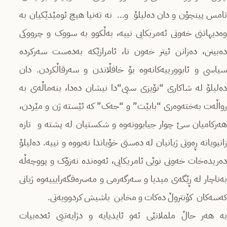
تامس پینچۆن و دان دەلیلۆ و… نه‌ ته‌نیا هیچ ئومێدێکیان بە
وەدیهاتنی خەونی ئەمریکایی نییە، به‌ڵکوو به سووک و‌ چرووکی
ده‌بینن، ده‌زانن ئیتر خه‌ون نا، ئامرازێکە به‌ده‌ست سه‌رکرده‌
سیاسی و ئابوورییه‌کانه‌وه بۆ خافڵاندن و سه‌رقاڵکردن. دان
ده‌لیلۆ له شاکاری “نۆیزی سپی“دا نیشان ده‌دا، بنه‌ماڵەی به
ر‌واڵەت به‌خته‌وه‌ری “بابێت” و “جه‌ک” که ئێسته ژن و مێردن،
هه‌رکامیان سێ چوار جیابوونه‌وه‌ و شکستیان له پشته و تازه
زانیویانه ڕەوتی ژیانیان لە ده‌ستی خۆیاندا نه‌بووه و نییه. ده‌لیلۆ
ده‌ریده‌خات خه‌ونی نوێی ئامریکایی، ئەوەنده نه‌زۆک و پووچه‌ڵه
به‌ناچار لە ڕێگەی میدیا و سه‌رگه‌رمی و مه‌سره‌فگه‌رایییەوە ژیانی
که‌سه‌کان کۆنتروڵ ده‌کات و مخابن باشیش کردوویه‌تی.
به هه‌ر حاڵ ململانێی ئەو ئایدیایه و دژایه‌تیی ئەده‌بیات