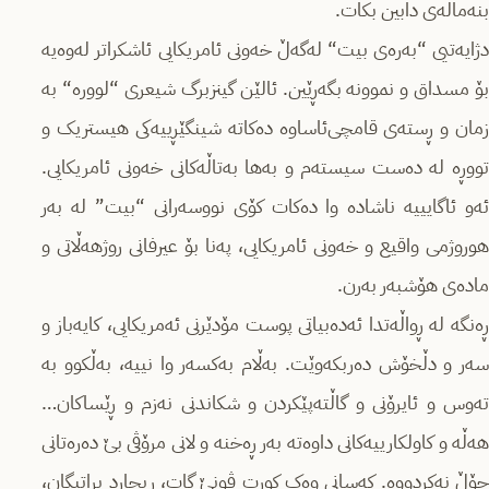
بنه‌ماڵەی دابین بکات.
دژایه‌تیی “به‌ره‌ی بیت“ له‌گه‌ڵ خه‌ونی ئامریکایی ئاشکراتر له‌وه‌یه
بۆ مسداق و نموونه‌‌ بگه‌ڕێین. ئالێن گینزبرگ شیعری “لووره“ به
زمان و ڕسته‌ی قامچی‌ئاساوە ده‌کاته شینگێڕییه‌کی هیستریک و
تووڕە له ده‌ست سیسته‌م و به‌ها به‌تاڵەکانی خه‌ونی ئامریکایی.
ئەو ئاگایییه ناشاده وا ده‌کات کۆی نووسه‌رانی “بیت” له به‌ر
هوروژمی واقیع و خه‌ونی ئامریکایی، په‌نا بۆ عیرفانی روژهه‌ڵاتی و
ماده‌ی هۆشبه‌ر به‌ر‌ن.
ڕەنگه له ڕواڵەتدا ئەدەبیاتی پوست مۆدێرنی ئەمریکایی، کایه‌باز و
سه‌ر و دڵخۆش ده‌ربکه‌وێت. به‌ڵام به‌کسه‌ر وا نییه، به‌ڵکوو به
ته‌وس و ئایرۆنی و گاڵتەپێکردن و شکاندنی نه‌زم و ڕێساکان…
هه‌ڵە و کاولکارییه‌کانی داوه‌ته به‌ر ڕەخنه و لانی مرۆڤی بێ ده‌ره‌تانی
چۆڵ نه‌کردووه. که‌سانی وه‌ک کورت ڤونێ گات، ریچارد براتیگان،