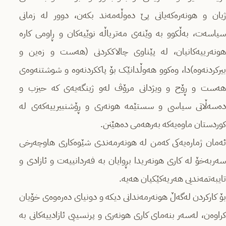
ژیان و هونەرەکەیانی پێ دەوڵەمەند بکەن، دوور لە زمانی
سیاسەت، بەڵکوو بە وێنەی مەتریاڵە نوێیەکان و ڕاومی کارە
هونەرییەکانیان، لە پێناوی چالاککردنی (هەست و زەین و
بیرکردنەوە)دا، وەکوو هەوڵدانێک بۆ پاککردنەوە و شوشتنەوەی
هەست و ڕۆح و ویژدانی مرۆڤ لەو ژینگەیەی کە حیزب و
دەسەڵاتی سیاسی و سستێمە هونەری و ڕۆشنبیرییەکەی لە
کوردستان ماوەیەکە بەرهەمی دەهێنن.
ئەمان ژمارەیەکی کەمن لە هونەرمەندی شێوەکاری هاوچەرخی
سەربەخۆ لە کاری هونەریدا بڕوایان بە فەردانییەت و ئازادی و
تایبەتمەندیی هەریەکێکیان هەیە.
بۆ کارکردن لەگەڵ هونەرمەندانی دیکە و دونیای دەرەوەی خۆیان
کراوەن، لەسەر بنەمای کاری هونەری و پرنسیپی ئازادییەکانی بە