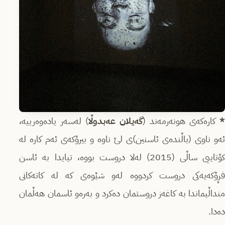
کارەکەی هونەرمەند (
گەیلان عەبدوڵا
) لەسەر یادەوەرییە،
ئەو ناوی (باڵندەی ئاسنین)ی لێ ناوە و بیرۆکەی ئەم کارە لە
کۆتاییی ساڵی (2015) لەلا دروست بووە، تیایدا بە ئاسن
فڕۆکەیەکی دروست کردووە لەو شێوەی کە لە کاتەکانی
منداڵیماندا بە کاغەز دروستمان دەکرد و بەرەو ئاسمان هەڵمان
دەدا.