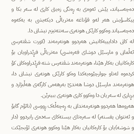
دەچەسپاند، پێش ئەوەی بە ڕەنگی زەیتی کاری لە سەر بکا و
پیکاسۆیش هەر لەو قۆناغە مەتریاڵی دیکەیشی بە یەکەوە
دەچەسپاند وەکوو کارێکی هونەری سەنتەتیزم نیشانی دا.
لە کاتی دادایییەکانیش هەردوو هونەرمەند (کورت شڤتەرسی
ئەڵمانی و مارسێل دوشای فەرەنسی) مەتریاڵی فڕێدراویان بۆ
کارەکانیان بەکار هێنا، هونەرمەند شڤتەرس شتە فڕێدراوەکانی کۆ
کردەوە لەناو چوارچێوەیەکدا وەکو کارێکی هونەری نیشانی دا،
هونەرمەند مارسێل دوشا هەندێ بەرهەمی کارگەی هەڵبژارد و
بڕیاری لە سەریان دا وەکوو کاری هونەری ببینرێن.
هەروەها هەردوو هونەرمەندانی بە ڕەچەڵەک ڕووسی (نائۆم گابۆ
و ئەنتوان پفسنەر) لە سەرەتای بیستەکای سەدەی رابردوو (دار
و شوشە)یان بۆ کارەکانیان بەکار هێنا وەکوو هونەری ئۆبجێکت