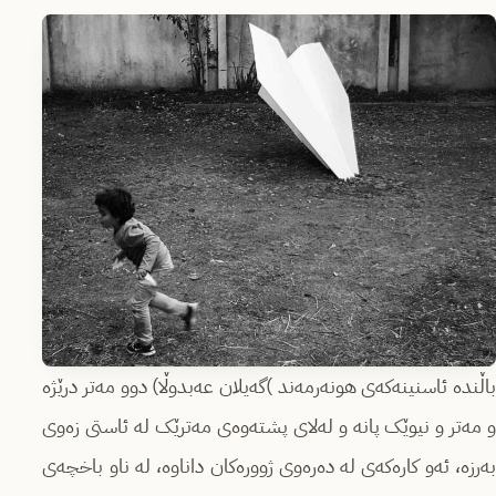
باڵندە ئاسنینەکەی هونەرمەند )گەیلان عەبدوڵا) دوو مەتر درێژە
و مەتر و نیوێک پانە و لەلای پشتەوەی مەترێک لە ئاستی زەوی
بەرزە، ئەو کارەکەی لە دەرەوی ژوورەکان داناوە، لە ناو باخچەی