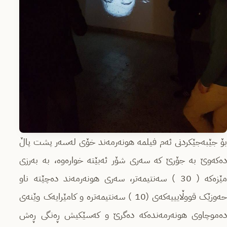
بۆ جێبەجێکردنی ئەم فیلمە هونەرمەند خۆی لەسەر پشت پاڵ
دەکەوێ بە جۆرێ کە سەری شۆر ئەبێتە خوارەوە، بە بەرزی
مێزەکە ( 30 ) سەنتیمەتر، سەری هونەرمەند دەچێتە ناو
حەوزێک قووڵایییەکەی (10 ) سەنتیمەترە و کامێرایەک وێنەی
دەموچاوی هونەرمەندەکە دەگرێ و کەسێکیش ڕەنگی ڕەش