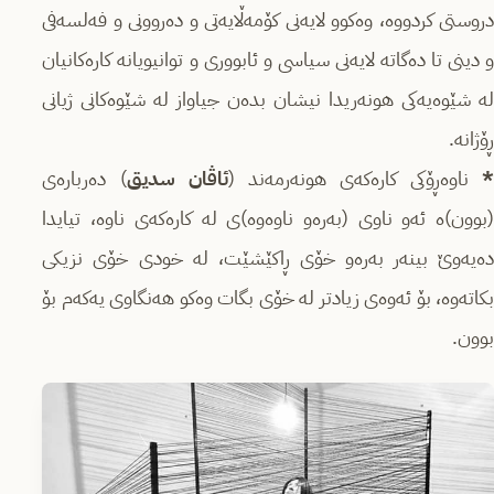
دروستی کردووە، وەکوو لایەنی کۆمەڵایەتی و دەروونی و فەلسەفی
و دینی تا دەگاتە لایەنی سیاسی و ئابووری و توانیویانە کارەکانیان
لە شێوەیەکی هونەریدا نیشان بدەن جیاواز لە شێوەکانی ژیانی
ڕۆژانە.
ناوەڕۆکی کارەکەی هونەرمەند (
ئاڤان سدیق
) دەربارەی
(بوون)ە ئەو ناوی (بەرەو ناوەوە)ی لە کارەکەی ناوە، تیایدا
دەیەوێ بینەر بەرەو خۆی ڕاکێشێت، لە خودی خۆی نزیکی
بکاتەوە، بۆ ئەوەی زیادتر لە خۆی بگات وەکو هەنگاوی یەکەم بۆ
بوون.