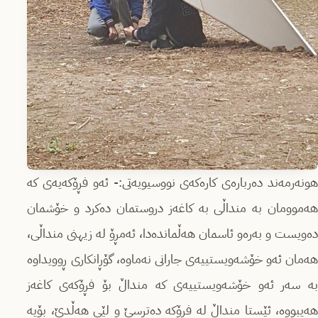
هونەرمەند دەربارەی کارەکەی نووسیویەتی:- ئەو فڕۆکەیەی کە
هەموومان بە منداڵی بە کاغەز دروستمان دەکرد و خۆشمان
دەویست و بەرەو ئاسمان هەڵماندەدا، ئەمڕۆ لە زیهنی منداڵی،
هەمان ئەو خۆشەویستییەی جارانی نەماوە، گۆڕانکاری ڕوویداوە
بە سەر ئەو خۆشەویستییەی کە منداڵ بۆ فڕۆکەی کاغەز
هەیبووە، ئێستا منداڵ لە فڕۆکە دەترسێ و لێی هەڵدێ، بۆیە