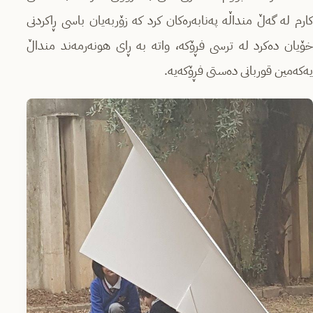
کارم لە گەڵ منداڵە پەنابەرەکان کرد کە زۆربەیان باسی ڕاکردنی
خۆیان دەکرد لە ترسی فڕۆکە، واتە بە ڕای هونەرمەند منداڵ
یەکەمین قوربانی دەستی فڕۆکەیە.