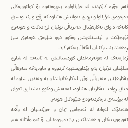
ئەم جۆرە کارکردنە لە خۆرئاواوە پەڕیوەتەوە بۆ کولتوورەکانی
دەرەوەی خۆرئاوا و بڕوای بەوانیش هێناوە کە ڕۆح و پێداویستی
کاتەکە داوای بەکارهێنانی مەتریاڵی نوێیان لێ دەکات و هونەری
ئۆبجێکت و ئینستلەیشن وەکوو دوو شێوەی هونەری سێ
ڕەهەند پێشبڕکێیان لەگەڵ پەیکەر کرد.
ژمارەیەک لە هونەرمەندانی کوردستانیش بە تایبەت لە شاری
سلێمانی درکیان بەو پێداویستییە کردووە و ماوەیەکە سەرقاڵی
بەکارهێنانی مەتریاڵی نوێن لە کارەکانیاندا و بە چەندین شێوە لە
میانی ڕوامدا بەکاریان هێناوە، ئەمەیش وەکوو بەشداری ئەوان
لە پرۆسەی تازەکردنەوەی شێوەکانی هونەر.
هەندێک لەوانە لە ئەنجامی ژیان و خوێندنیان لە وڵاتە
ئەورووپییەکان و هەندێکیان بێ دەرچوونیان بۆ ئەو وڵاتانە هەر