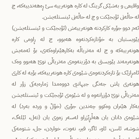
واقیعی و بەشێکی گرینگ لە کارە هونەرییە سێ ڕەهەندییەکە، چ
لە حاڵەتی ئۆبجێکت و چ لە حاڵەتی ئینستلەیشن.
ئەم دوو جۆرە کارکردنە هونەرییەش (ئۆبجێکت و ئینستلەیشن)
پێویستیان بە خۆتازەکردنەوە هەبوو، چ لە ڕاومی کارە
هونەرییەکە و چ لە مەتریاڵە بەکارهێنراوەکەی، بۆ ئەمەیش
هونەرمەند پێویستی بە دۆزینەوەی مەتریاڵی نوێ هەبوو وەک
ئامڕازێک بۆ تازەکردنەوەی شێوەی کارە هونەرییەکە، بۆیە لە کاری
هونەری پاش جەنگی جیهانیی دووەمدا ژمارەیەکی زۆر لە
مەتریاڵی نوێ دۆزرانەوە و لە شێوەی ئۆبجێکت و ئینستلەیشن
بەکار هێنران وەکوو چەندین جۆری (خۆڵ و وردە بەرد) لە
شێوەی دانان یان هەڵڕێژراو لەسەر زەوی یان (تەل، ئێلەگ،
شوشە، ئاسن، ئاو، ئاگر، قیر، نەوت، خواردن، جل، شتومەکی