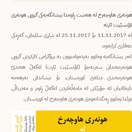
هونەری هاوچەرخ لە هەشت ڕاومدا پیشانگەیەکی گروپی هونەری
کۆنسێپت ئارتە
لە 11.11.2017 بۆ 25.11.2017 لە شاری سلێمانی، گەڕەکی
عەقاری کرایەوە.
ئەم پیشانگەیە وەکوو بەردەوامبوون بە پرۆگرامی کارکردنی گروپی
هونەرمەندانی سەربەخۆ (کۆنسێپت ئارت) لەگەڵ هەندێ
هونەرمەندی دیکەی کوردستان، بۆ نیشاندانی بەرهەمە
تازەکانیان کە جۆرێکن لە مامەڵەکردن لەگەڵ ڕاوم و مەتریاڵی
نوێدا وەکوو ڕەنگدانەوەی هونەری هاوچەرخ لە کوردستان.