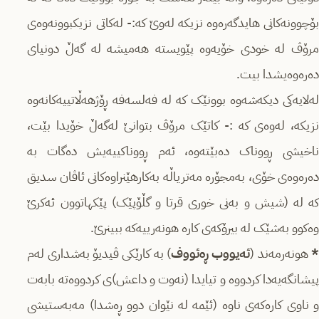
بۆچوونەکانی هایدگەرەوە نزیکە لەوێ کە:- لەکاتی نزیکبوونەوەی
مرۆڤ لە خودی خۆیەوە پێویستە هەمیشە لە گەڵ دونیای
دەرەوەیشدا بیت.
لەلایەکی دیکەشەوە بوونێک کە لە فەلسەفە ڕۆژهەڵاتییەکانەوە
نزیکە، لەوەی کە :- کاتێک مرۆڤ بتوانێ لەگەڵ خۆیدا بێت،
ناخیشی ڕووناک دەبێتەوە، ئەم ڕووناکییەیش دەگات بە
دەرەوەی خۆی، بەمجۆرە مەتریاڵە بەکارهێنراوەکانی ئاڤان سدیق
کە لە (شیش و بەنی خوری قرتا و گڵۆپێک) پێکهاتوون ئەکرێ
وەکوو بەشێک لە بیرۆکەی کارە هونەرییەکە ببینرێ.
هونەرمەند (
ئەیووب ڕەئووف
) بە کارێکی ڤیدیۆ بەشداری لەم
پیشانگەیەدا کردووە و تیایدا (نەوت و داعش)ی کردووەتە بابەت
و ناوی کارەکەی ناوە (ئێمە لە نێوان دوو ڕەشدا) مەبەستیشی