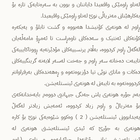
لەناو ڕاومێکی واقعیدا دایاننان و بوون بە سەرەتایەکی تازە بۆ
بەکارهێنانی مەتریاڵی نوێ لەناو ڕاومێکی واقیعیدا.
ڕاوم لە هونەری کۆنیشدا هەبووە و گشت تابلۆ و پەیکەرە
کۆنەکانی ئەنتیک و سەدەکانی ناوەڕاست تا ئەمڕۆ مامەڵەیان
لەگەڵ ڕاوم کردووە، بەڵام پرنسیپەکانی مۆدێرنەیە ڕووناکایییەکی
تایبەت دەخاتە سەر ڕاوم و جەخت لەسەر لایەنە گرینگییەکانی
دەکات و مانای نوێی تیا دۆزیوەتەوە و ڕەهەندەکانی بەرفراوانتر
کردووەتەوە بە تایبەتی لە هونەری ئینستلەیشن.
بەم جۆرە هونەری پاش جەنگی جیهانیی دووەم بایەخدانەکەی
بۆ مەتریاڵ و ڕاوم زیاد کردووە، ئەمەیش زیادتر لەگەڵ
پەیدابوونی ئینستلەیشن ( 2 ) وەکوو شێوەیەکی نوێ بۆ کارە
هونەری بە جۆرێ کە ئیدی ئینستلەیشنی هونەری لە
ئینستلەیشنی ژیانی ڕۆژانەدا جیاکرایەوە و ناوی (ڕاوم