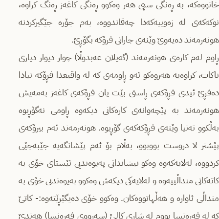
خانووەکە، بە ڕەنگی سپی هەر وەکوو ڕەنگی کاغەز ڕەنگ کراوە،
نوکەکەی لە زەوییەکەدا چەقاندووە، بەم جۆرە جێگیرکردنە
هونەرمەند دەیەوێ وێنەی جارانی فرۆکە بگۆڕێ.
ڕاوم لەم کارەی هونەرمەند (گەیلان عەبدوڵا) چوار دیوار دیاری
ناکات، کراوەیە هەروەکو ئەو ڕاومەی کە لە واقیعدا فڕۆکە تیادا
دەفڕێ ئیدی فڕۆکەی ڕاستی بێت یان فڕۆکەی کاغەز بەمەیش
هونەرمەند بە پێچەوانەی کارەکانی دیکەوە ڕاومی نەگۆڕیوە
بەڵکوو تەنیا وێنەی فڕۆکەکەی گۆڕیوە. هونەرمەند ئەم بیرۆکەی
پێشتر لا دروست بووبوو، بەڵام بۆ ئەم پێشانگەیە جێبەجێی
کردووە، لەلایەکەوە وەکو نیشاندانی پەیوەندیی ئێستای خۆی بە
کاتەکانی منداڵییەوە و لەلایەکی دیکەش وەکوو پەیوەندیی خۆی بە
منداڵی ئاوارە و هەڵهاتووەکان. وەکوو خۆی دەیگێڕێتەوە:- کاتێ
کە لە فەرەنسا بووم لە شاری کالێ (سەرووی فەرەنسا) هەندێ