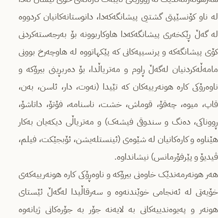
لە ناو کۆنسێپتی گشتیی پیشانگەکەدا، دانوستانەکانیان کردووە
لە گەڵ ڕێکخەری پیشانگەکەدا هاوکاربوونە بۆ بەرجەستەکردنی
کۆی پیشانگەکە و پرنسیپەکانی کە پێکهاتووە لە هاوچەرخ بوونی
مامەڵەکردنیان لەگەڵ ڕاوم و مەتریاڵدا، بۆ دەربڕینی بیرۆکە و
ناوەرۆکی کارە هونەرییەکان کە تێیدا (نەوت، دار، ئاسن، بەن،
قاپ، میوە، چەقۆ، قوماش، خشت، ناسنامە، فۆتۆ، داتاشۆ،
ڕووناکی، دەنگ و سندوقی فیشەک) و مەتریاڵی دیکەیان بەکار
هێناوە و کارەکانیان لە شێوەی (ئینستلەیشن، ئۆبجێکت، فیلم،
ڤیدیۆ و پێرفۆرمانس) نیشانداوە.
هەر هونەرمەندێک خاوەنی بیرۆکە و ناوەڕۆکی کارە هونەرییەکەی
خۆیەتی لە ئەنجامی خوێندنەوە و سەرقاڵیدا لەگەڵ ئێستای
هونەر و پەیوەندییەکانی بە لایەنە جۆر بە جۆرەکانی ژیانەوە