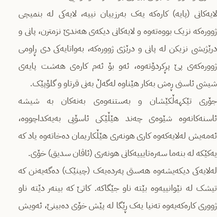
لایەکانی (پایە) کارەکە یەک بەرزییان نییە، لایەکی لە بنمیچی
ژوورەکە نزیک بووەتەوە و لایەکانی دیکەی هەندێ نزمترن، پانی و
درێژیشی نزیکن لە پانی و درێژی ژوورەکە، بەواتایەکی دی ڕاومی
ژوورەکەی پێ پڕکردۆتەوە، ئەو بۆ ئەم کارەی هەشت پایەی
شیشی ئاسنی ڕەش بەکار هێناوە لەگەڵ بەنی قرتاو و گلۆپێک.
جۆری تێکهەڵکێشان و بەستنەوەی بەنەکان بە شیشە
ئاسنەکانەوە شێوەی چەند هێڵێکی ئاسۆیی بەیەکداچووە،
ئەمەیش لەلایەکەوە کاری هونەری هێڵکاریمان دەخاتەوە یاد کە
یەکێکە لە بنەما سەرەتایییەکانی هونەری (ئاڤان سدیق) خۆی.
لەلایەکی دیکەیشەوە هەستی پەردەیەک (چینێک) دەگەیەنن کە
تیشک لە نێوانییەوە بێتە ناو جێگاکە. کاتێ کە بینەر دێتە ناو
ژووری کارەکەیەوە تەنیا یەک ڕێگا لە پێش خۆی دەبینێ، ئەویش