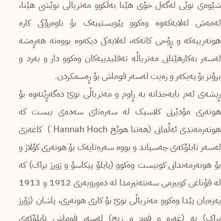
شێوەی نوێی لەگەل خۆی هێنا بەڵکوو مەتریاڵی نوێشی هێنا،
ئەمەش لەلایەکەوە وەکوو پێویستییەک بۆ ناوەرۆکی کارە
هونەرییەکە و ڕۆحی کاتەکە، لەلایەکی دیکەوە بووەتە هەڕەشە
لەسەر بەکارهێنانی مەتریاڵە تەقلیدییەکان وەکوو دار و بەرد و
برۆنز بۆ پەیکەر و زەیت لەسەر قوماش بۆ ڕەسمکردن.
ڕیشەی ئەم بایەخدانە بە ڕاوم و مەتریاڵی نوێ دەگەڕێتەوە بۆ
هونەری مۆدێرنی کلاسیک لە سەرەتای سەدەی بیست کە
هونەرمەندی ئەڵمانی (هەننا هوێخ Hannah Hoch ) کاغەزی
لەسەر تابلۆکەی چەسپاند و بووە سەرەتایەک بۆ هونەری کۆلاژ و
بۆ هونەرمەندانی کوبیست وەکوو (پاپلۆ پیکاسۆ و ژورژ براک) کە
لە قۆنا‌غی کوبیزمی سەنتەتیزمدا لە دەوروبەری 1912 و 1913
پەرەیان پێدا وەکوو مەتریاڵی نوێ بۆ کاری هونەری، پاشان (ژۆرژ
براک) بە (غەرە و قوم و زیخ) لەسەر قوماش تابلۆکەی