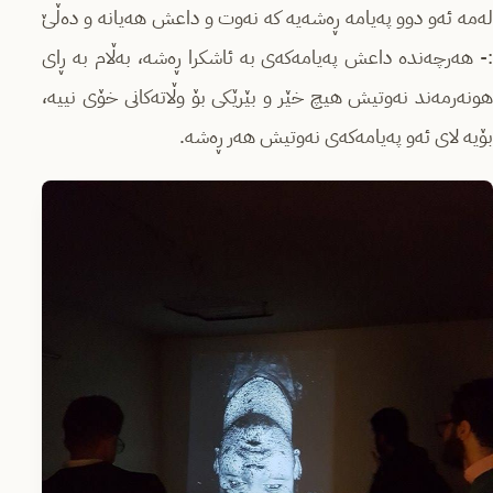
لەمە ئەو دوو پەیامە ڕەشەیە کە نەوت و داعش هەیانە و دەڵێ
:- هەرچەندە داعش پەیامەکەی بە ئاشکرا ڕەشە، بەڵام بە ڕای
هونەرمەند نەوتیش هیچ خێر و بێرێکی بۆ وڵاتەکانی خۆی نییە،
بۆیە لای ئەو پەیامەکەی نەوتیش هەر ڕەشە.