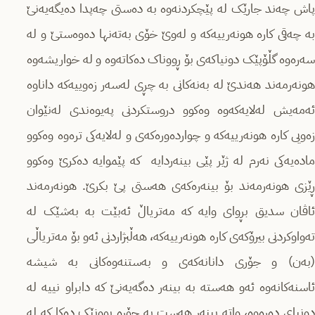
پاش چەند جارێک لە پێچکردنەوە بە دەستی چەپدا دەیگەیەنێ
بە چەقی کارە هونەرییەکە و لەوێ خۆی بەتەنها دەوەستێ و لە
سەرەوە گڵۆپێک دونیاکەی بۆ ڕووناک دەکاتەوە و لە خواریشەوە
هونەرمەند هەندێ لە بەنەکانی بە چڕی لەسەر زەوییەکە داناوە
ئەمەیش لەلایەکەوە وەکوو دروستکردنی پەیوەندی لەنێوان
زەویی کارە هونەرییەکە و چواردەورەکەی و لەلایەکی ترەوە وەکوو
مادەیەکی نەرم لە ژێر پێی بینەردایە کە پێموایە دەکرێ وەکوو
ڕێزی هونەرمەند بۆ بینەرەکەی هەستی پێ بکرێ. هونەرمەند
ئاڤان سدیق بڕوای وایە کە مەتریاڵ ئەبێت بە بەشێک لە
تەواوکردنی بیرۆکەی کارە هونەرییەکە، هەڵبژاردنی ئەو بۆ مەتریاڵی
(بەن) و جۆری دانانەکەی و بەستنەوەکانی بە شیشە
ئاسنەکانەوە ئەو هەستە بە بینەر دەگەیەنێ کە دابراو نییە لە
دونیای دەرەوە، واتە بینەر هەست بە جۆرە بوونێک دەکا کە لە