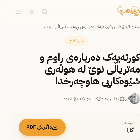
سەرەتا
/
شێوەکاری
/
کورتەیەک دەربارەی ڕاوم و مەتریاڵی نوێ…
شێوەکاری
کورتەیەک دەربارەی ڕاوم و
مەتریاڵی نوێ لە هونەری
شێوەکاریی هاوچەرخدا
گارا
٢٧ ئازار ٢٠٢٥
19 خولەک خوێندنەوە
نووسەر
داگرتنی PDF
گارا