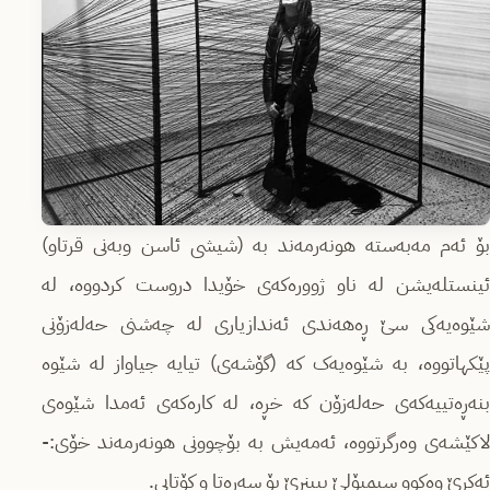
بۆ ئەم مەبەستە هونەرمەند بە (شیشی ئاسن وبەنی قرتاو)
ئینستلەیشن لە ناو ژوورەکەی خۆیدا دروست کردووە، لە
شێوەیەکی سێ ڕەهەندی ئەندازیاری لە چەشنی حەلەزۆنی
پێکهاتووە، بە شێوەیەک کە (گۆشەی) تیایە جیاواز لە شێوە
بنەڕەتییەکەی حەلەزۆن کە خڕە، لە کارەکەی ئەمدا شێوەی
لاکێشەی وەرگرتووە، ئەمەیش بە بۆچوونی هونەرمەند خۆی:-
ئەکرێ وەکوو سیمبۆلێ ببینرێ بۆ سەرەتا و کۆتایی.