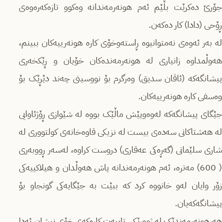
جۆرێ دەکرێت بڵێم ئەم هونەرمەندانە وەکوو تازەکەرەوەی
ڕۆحی (دادا) کار دەکەن.
لە بەر ئەوەی نەمتوانیوە ڕاستەوخۆی کارە هونەرییەکان ببینم،
هەوڵمداوە زانیاری لە هونەرمەندەکان خۆیان و ڕێکخەری
پیشانگەکە (ئاڤان سدیق) وەرگرم بۆ نووسینی چەند دێڕێک بۆ
وەسفی کارە هونەرییەکان.
جێگای پیشانگەکە لەوەوپێش ماڵێک بووە لە شێوازی ڕۆژئاوایی
لە هەشتاکانی سەدەی بیست لە نزیکی قاوەخانەی کولتووری لە
شاری سلێمانی (گەڕەکی عەقاری) دروست کراوە، لەسەر ڕووبەری
( 600) مەترە، ئەم هونەرمەندانە پاش هەوڵدان و هیلاکییەکی
زۆر وایان لەو خانووە کرد کە ببێت بە جێگایەکی گونجاو بۆ
پیشانگەکەیان.
هەرهونەرمەندێک لە ژوورێکی تایبەت کارەکەی خۆی نیشان ئەدا