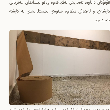
فۆتۆکانی داناوە، ئەمەیش لەلایەکەوە وەکو نیشاندانی مەتریاڵی
کارەکەی و لەلایەکی دیکەوە شێوەی ئینستلەیشنی بە کارەکە
بەخشیوە.
هونەرمەند (هەڵۆ لانۆ) ئەم جۆرە فۆتۆیانەی بۆ ئەم کارە