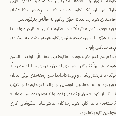
کارەبا، زبڵوزار و سەدەها مەتریاڵی جۆراوجۆری دیکە) بەپێی
داواکاری ناوەڕۆکی کارە هونەرییەکە تا ڕادەی بەکارهێنانی
جەستەی هونەرمەندەکە خۆی وەکوو لە حاڵەتی پێرفۆمانس.
دۆزینەوەی ئەم مەتریاڵانە و بەکارهێنانیان لە کاری هونەریدا
بوونە هۆی تازە بوونەوەی شێوەی کارە هونەرییەکە و فراونکردنی
ڕەهەندەکانی ڕاوم.
بە تەریبی ئەم دۆزینەوە و بەکارهێنانی مەتریاڵی نوێیە، زانستی
هونەریش ڕۆڵێکی گەورەی بینی لە دۆزینەوەی مانا لە مەتریاڵە
نوێیە بەکارهێنراوەکان و ڕاومەکانیاندا بینی ڕەهەندی نوێی تیایان
دۆزیەوە و بە چەندین نووسین و وانە (موحازەرە) و کتێب
ئاشکرایان کرد بە جۆرێ کە بەبێ ئەو توێژینەوە و نووسین و وانانە
ئەستەمە تەنیا کارە هونەرییەکان بیانتوانیایە شێوەکانی کاری
هونەری تازە بکەنەوە.