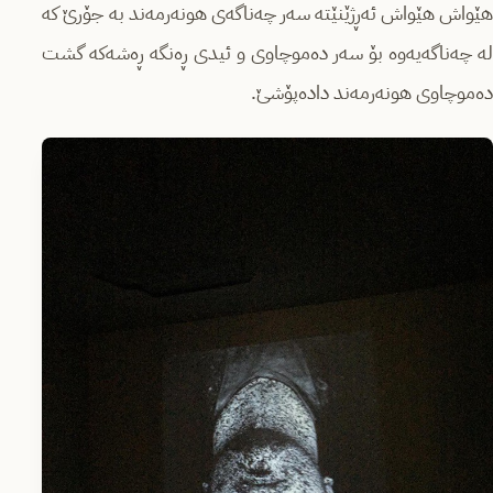
هێواش هێواش ئەڕژێنێتە سەر چەناگەی هونەرمەند بە جۆرێ کە
لە چەناگەیەوە بۆ سەر دەموچاوی و ئیدی ڕەنگە ڕەشەکە گشت
دەموچاوی هونەرمەند دادەپۆشێ.