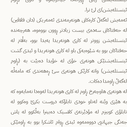
ئینستلەیشن)ی لێ نرا.
ئەمەیش لەگەڵ کارەکانی هونەرمەندی ئەمەریکی (دان فلاڤین)
لە حەفتاکانی سەدەی بیست زیادتر ڕوون بووەوە، هەرچەندە
ئینستلەیشن زووتر لە کاری هونەریدا پەیدا بوو، بەڵام لە
حەفتاکان بوو بە شێوەیەکی باو لە کاری هونەریدا و ئیدی گشت
ئینستلەیشنێکی هونەری خۆی لە خۆیدا دەبێت بە (ڕاوم
ئینستلەیشن) واتە کارێکی هونەری سێ ڕەهەندی کە مامەڵە
لەگەڵ ڕاومدا دەکات.
لە هونەری هاوچەرخ ڕاوم لە کاری هونەریدا لەوەدا نەمایەوە کە
بە هێزی وێنە لەناو خودی تابلۆکە دروست بکرێ وەکوو لە
تابلۆی کوبیزم لە مۆدێرنەی کلاسیک دەبینرا بەڵکوو لە پاش
جەنگی جیهانیی دووەمەوە ئیدی ڕوام ئاشکرا بوو بە ڕاومێکی