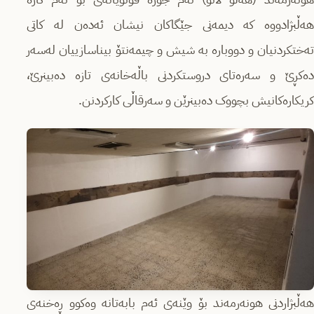
هەڵبژادووە کە دیمەنی جێگاکان نیشان ئەدەن لە کاتی
تەختکردنیان و دووبارە بە شیش و چیمەنتۆ بیناسازییان لەسەر
دەکڕێ و سەرەتای دروستکردنی باڵەخانەی تازە دەبینرێ،
کریکارەکانیش بچووک دەبینرێن و سەرقاڵی کارکردنن.
هەڵبژاردنی هونەرمەند بۆ وێنەی ئەم بابەتانە وەکوو ڕەخنەی