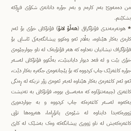
من دەمەوێ بەم کارەم و بەم جۆرە دانانەی شکۆی فڕۆکە
بشکێنم.
هونەرمەندی فۆتۆگرافی (
هەڵۆ لانۆ
) فۆتۆکانی خۆی بۆ ئەم
کارەی بەکار هێناوە، بەڵام ئەو وەکوو پیشانگەیەکی ئاسایی بۆ
فۆتۆگراف نیشانیان نەداوە کە هەر فۆتۆیەک لە ناو چوارچێوەی
خۆی بێت و لە قەد دیوار دایانبنێت، بەڵکوو فۆتۆکانی لەسەر
جۆرە کاغەزێک چاپ کردووە کە بۆ پێچانەوەی جگەرە بەکار دێت،
ئەو ئەم کاغەزەی بەکار هێناوە لەبەر ئەوەی زۆر نزیکە لە ڕەنگی
کاغەزی (چیمەنتۆ)وە کە مەبەستی بووە، فۆتۆکانی بە تەنیشت
یەکەوە لەسەر کاغەزەکە چاپ کردووە و بە چواردەوری
ژوورەکەیدا دایناوە لە شێوەی پانۆڕاما، هەروەها تۆپی
کاغەزەکەیش لە ناو ژووری پیشانگەکە وەک بەشێک لە کاری