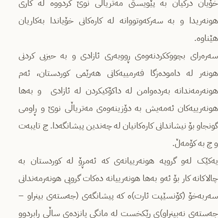
خۆیان درکیان بە پێویستی مەتریاڵی نوێ کردووە لە کاری
هونەریدا و بە سەرکەوتووانە لە کارەکانی خۆیاندا بەکاریان
هێناوە.
سەرەرای بچووککردنەوەی ڕووبەری ئازادی و بە حیزبی کردنی
هونەر لە دامودەزگا فەرمییەکانی هەرێمی کوردستان، ئەم
هونەرمەندانە بەردەوامن لە داکۆکیکردن لە ئازادی و بەها
هونەرییەکان ئەمەیش بە دۆزینەوەی مەتریاڵی نوێ و ڕاومی
گونجاو بۆ نیشاندانی کارەکانیان لە چەندین پیشانگەدا. چ تایبەت
و چ بە کۆمەڵ.
یەکێک لەو گروپە هونەرییانەی کە ئەمڕۆ لە کوردستان بە
چالاکانە کار بۆ ئەو بەها هونەرییانە دەکات گروپی هونەرمەندانی
سەربەخۆ (کۆنسێپت ئارت)ە کە پیشانگەی (جەستەی بینراو –
جەستەی نەبینراو)ی ڕێکخست لە مانگی یانزدەی ساڵی رابردوو