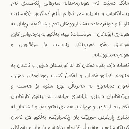
مانگ دەبێت ئەم هونەرمەندانە سەرقاڵی ڕێکخستنی ئەم
پیشانگەیەن و بە پێویستی ئەزانم بڵێم کە گروپی (کۆنسێپت
ئارت) و هونەرمەندە بەشداربووەکانی ئەم پیشانگەیە بڕوایان بە
هونەری (بۆنەکان – موناسبات) نییە، بەڵکوو بە بەردەوامی کاری
هونەری وەکو دەربڕینێکی پێویست بۆ مرۆڤبوون و
هونەرمەندبوونیانە.
ئەمانە درک بەوە دەکەن کە لە کوردستان دەژین و ئاشنان بە
مێژووی کولتوورەکەیان و لەگەڵ گشت ڕووداوەکانی دەژین،
ئەوان دەیانەوێ بە مەتریاڵی نوێ شێوە بۆ هەست و
بیرۆکەکانیان دابنێن، نایانەوێ خیانەت لە بینەری کارەکانیان
بکەن بە یاریکردن و وروژاندنی هەستی نەتەوایەتی و نیشتمانی لە
پێناوی ڕازیکردنی حیزبێک یان ڕێکخراوێک، بەڵکوو لای ئەمان
گرینگە شێوە و مەتریاڵی گۆنجاو بدۆزنەوە بۆ مانا و بەهاکانی