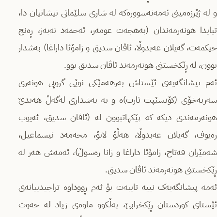
و لە ژێرزەمینی ئەمەنەسوورەکە لە شاری سلێمانی نیشانیان دا،
تیایدا هونەرمەندان (بەهجەت عومەر، ئەحمەد نەبەز، ڕەنج
حیکمەت، گەیلان عەبدوڵا، ئاڤان سدیق و زامۆئا داراغا) بەشدار
بوون، لە ڕێکخستنی هونەرمەند ئاڤان سدیق بوو.
ئەم پیشانگەیەی ئێستاش بەرهەمێکی نوێی گروپی هونەری
سەربەخۆی (کۆنسێپت ئارت)ە و بە بەشداری لەگەڵ هەندێ
هونەرمەندی دیکە کە پێکهاتبوون لە (ئاڤان سدیق، ئەیوب
رەیوف، گەیلان عەبدوڵا، هەڵۆ لانۆ، محەمەد ئیسماعیل،
شەمێران فەتاح، زامۆئا داراغا و زانا رەسوڵ)، ئەمەش هەر لە
ڕێکخستنی هونەرمەند ئاڤان سدیق.
ئەمە پیشانگەیەک نییە تایبەت بۆ ئەم ڕووداوە تراجیدییانەی
ئێستای کوردستان ڕێکخرابێ، بەڵکوو ماوەی زیاد لە حەوت