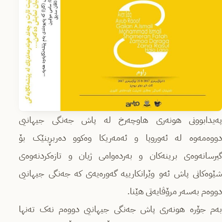
پەیدابوونی هونەری هاوچەرخ لە پاش جەنگی جیهانیی
دووەمەوە لە ئەوروپا و ئەمەریکا وەکوو دەربڕینێک بۆ
گیرسانەوەی برینەکان و بەردەوامی ژیان و تازەکردنەوەی
شێوەکانی پاش ئەو وێرانکارییە گەورەیەی کە جەنگی جیهانیی
دووەم بەسەر مرۆڤایەتی هێنا.
بەم جۆرە هونەری پاش جەنگی جیهانیی دووەم نەک تەنها