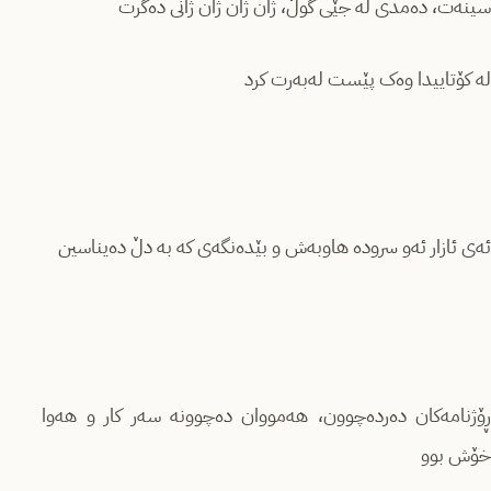
سینەت، دەمدی لە جێی گوڵ، ژان ژان ژان ژانی دەگرت
لە کۆتاییدا وەک پێست لەبەرت کرد
ئەی ئازار ئەو سرودە هاوبەش و بێدەنگەی کە بە دڵ دەیناسین
ڕۆژنامەکان دەردەچوون، هەمووان دەچوونە سەر کار و هەوا
خۆش بوو