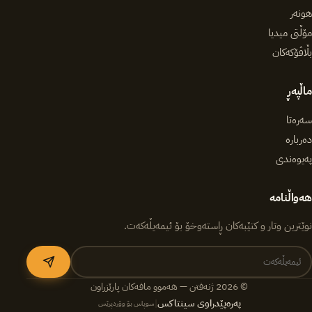
هونەر
مۆڵتی میدیا
بڵاڤۆکەکان
ماڵپەڕ
سەرەتا
دەربارە
پەیوەندی
هەواڵنامە
نوێترین وتار و کتێبەکان ڕاستەوخۆ بۆ ئیمەیڵەکەت.
© 2026 ژنەفتن — هەموو مافەکان پارێزراون
پەرەپێدراوی سینتاکس
|
سوپاس بۆ وۆردپرێس