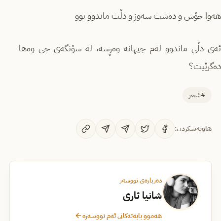
هەوا خۆش و دەشت سەوز و دڵت ماندوو بوو
ئەی دڵی ماندوو لەم جیهانە وەڕسە، لە سۆنگەی چی وەها
دەگرێیت؟
#شیعر
هاوبەشکردن:
دەربارەی نووسەر
شانیا ئاری
هەموو بابەتەکانی ئەم نووسەرە