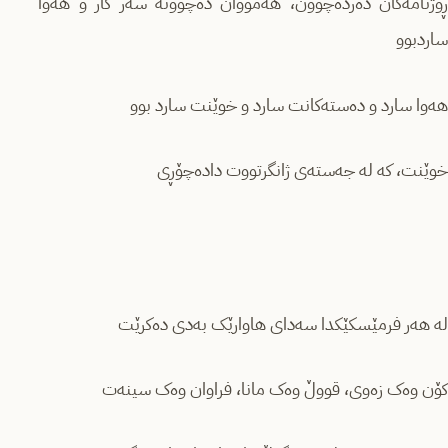
ڕۆژنامەکان دەردەچوون، هەمووان دەچوونە سەر کار و هەوا
ساردبوو
هەوا سارد و دەستەکانت سارد و خوێنت سارد بوو
خوێنت، کە لە جەستەی ژانگرتووت دادەچۆڕی
لە هەر فرمێسکێکدا سەدای هاوارێک بەدی دەکرێت
کۆن وەک زەوی، قووڵ وەک مانا، فراوان وەک سینەت