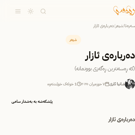
سەرەتا
/
شیعر
/
دەربارەی ئازار
شیعر
دەربارەی ئازار
(کە ڕەسەنترین ڕەگەزی بوونمانە)
شانیا ئاری
٧ حوزه‌یران ٢٠٢٥
1 خولەک خوێندنەوە
پێشکەشە بە بەشدار سامی
دەربارەی ئازار