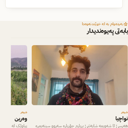
بەردەوام بە لە خوێندنەوەدا
بابەتی پەیوەندیدار
شیعر
شیعر
نواچیا
وەرین
هەرسێ ئا شەویمە شایەتنێ بڕیارم جۆڕیارە سەروو سینەیمرە
پیاوێک لە تەنیایی