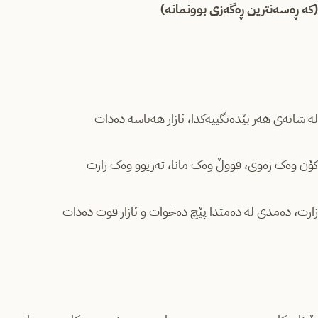
(کە ڕەسەنترین ڕەگەزی بوونمانە)
لە شانەی هەر بێدەنگییەکدا، ئازار هەناسە دەدات
کۆن وەک زەوی، قووڵ وەک مانا، تەزیوو وەک زارت
زارت، دەمدی لە دەمتدا پێچ دەخوات و ئازار قوت دەدات