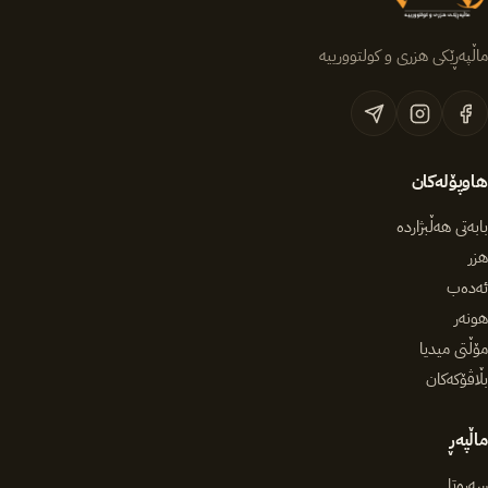
ماڵپەڕێکی هزری و کولتوورییە
هاوپۆلەکان
بابەتی هەڵبژاردە
هزر
ئەدەب
هونەر
مۆڵتی میدیا
بڵاڤۆکەکان
ماڵپەڕ
سەرەتا