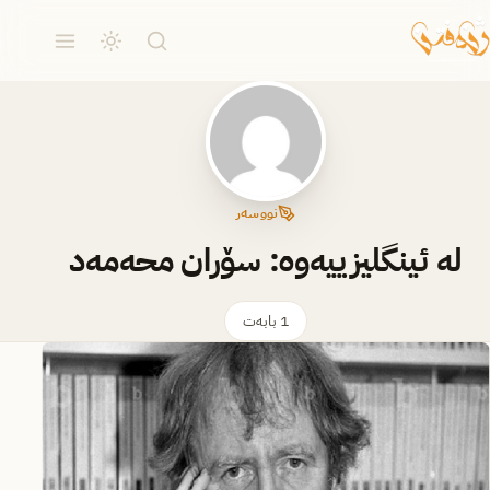
نووسەر
لە ئینگلیزییەوە: سۆران محەمەد
1 بابەت