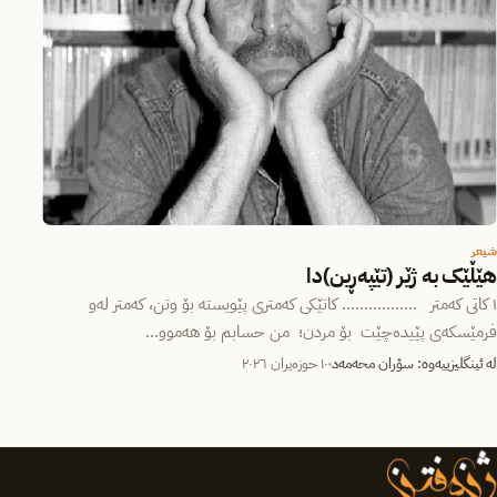
شیعر
هێڵێک بە ژێر (تێپەڕین)دا
١ كاتی کەمتر …………….. کاتێکی کەمتری پێویستە بۆ وتن، کەمتر لەو
فرمێسکەی پێیدەچێت بۆ مردن؛ من حسابم بۆ هەموو…
لە ئینگلیزییەوە: سۆران محەمەد
١٠ حوزه‌یران ٢٠٢٦