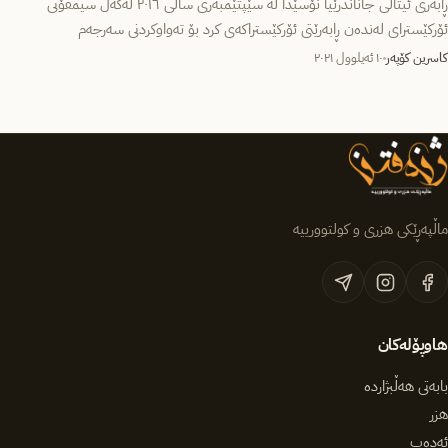
ڕابەری ئیتاڵی جاناندرێیا نۆسێدا لە سێپتێمبەری ساڵی ٢٠١٦ لەگەڵ سیمفۆنی
ئۆرکێسترای لەندەن ڕابەرێتی ئۆرکێستراکەی کرد بۆ تەواوکردنی سەرجەم
سیمفۆنییەکانی دمیتری…
کاسرین کۆپەر
١٠ ئەیلوول ٢٠٢١
ماڵپەڕێکی هزری و کولتوورییە
هاوپۆلەکان
بابەتی هەڵبژاردە
هزر
ئەدەب