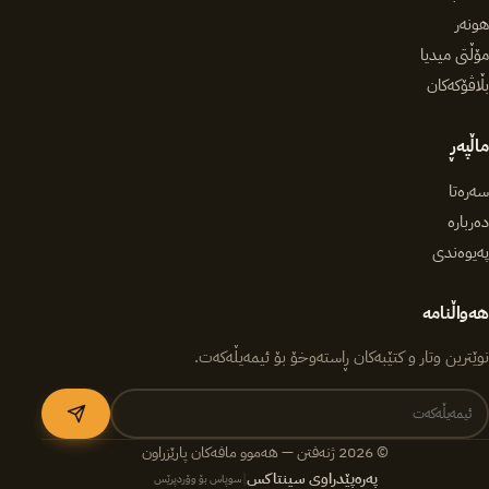
هونەر
مۆڵتی میدیا
بڵاڤۆکەکان
ماڵپەڕ
سەرەتا
دەربارە
پەیوەندی
هەواڵنامە
نوێترین وتار و کتێبەکان ڕاستەوخۆ بۆ ئیمەیڵەکەت.
© 2026 ژنەفتن — هەموو مافەکان پارێزراون
پەرەپێدراوی سینتاکس
|
سوپاس بۆ وۆردپرێس