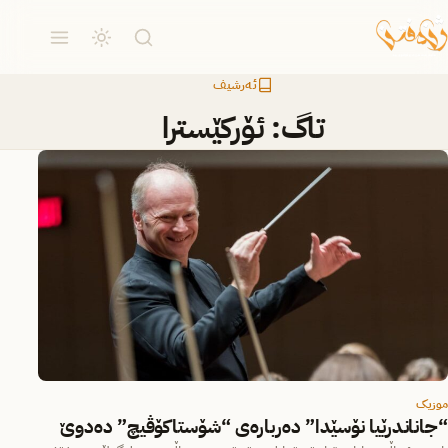
ئەرشیف
تاگ:
ئۆرکێسترا
موزیک
“جاناندرێیا نۆسێدا” دەربارەی “شۆستاکۆڤیچ” دەدوێ