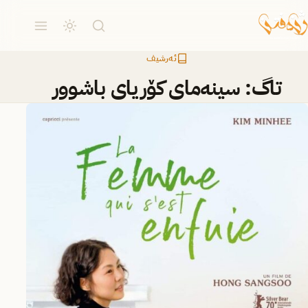
ئەرشیف
تاگ:
سینەمای کۆریای باشوور