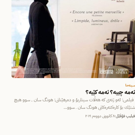
سینەما
ئه‌مه‌ چییه‌؟ ئه‌مه‌ كێیه‌؟
فیلمی: ئه‌و ژنه‌ی كه‌ هه‌ڵات سیناریۆ و ده‌رهێنانی: هونگ سان ــ سوو هیچ
شتێك بۆ كاره‌كته‌ره‌كانی هونگ سان ـ سوو…
فیلیپ فۆڤێل
٨ کانوونی دووەم ٢٠٢١