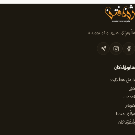
ماڵپەڕێکی هزری و کولتوورییە
هاوپۆلەکان
بابەتی هەڵبژاردە
هزر
ئەدەب
هونەر
مۆڵتی میدیا
بڵاڤۆکەکان