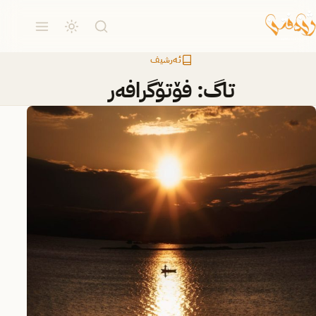
ئەرشیف
تاگ:
فۆتۆگرافەر