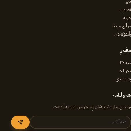
هزر
ئەدەب
هونەر
مۆڵتی میدیا
بڵاڤۆکەکان
ماڵپەڕ
سەرەتا
دەربارە
پەیوەندی
هەواڵنامە
نوێترین وتار و کتێبەکان ڕاستەوخۆ بۆ ئیمەیڵەکەت.