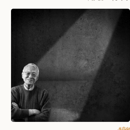
فۆتۆگرافی