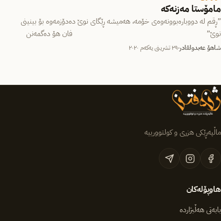
مامۆستا مەزنەکە
‎”ڕقم لە دووبارەبوونەوەی خۆمە، ھەمیشە ڕێگای نوێ دەدۆزمەوە بۆ بینینی
نوێ” ‌ فان هۆ دەگمەنن
ئەو فۆتۆگرافەرانەی کە لە…
شاهۆ عەبدولقادر
٢٩ تشرینی یەکەم ٢٠٢٠
ماڵپەڕێکی هزری و کولتوورییە
هاوپۆلەکان
بابەتی هەڵبژاردە