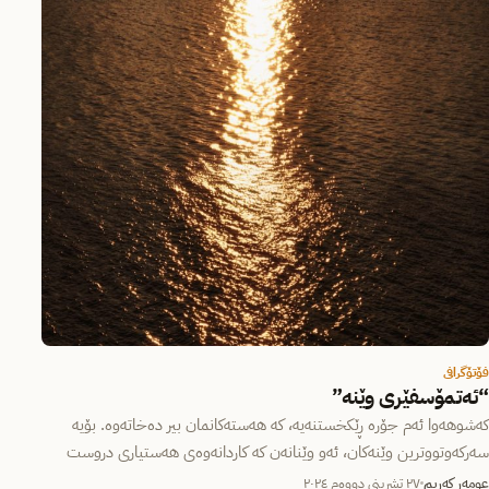
فۆتۆگرافی
“ئەتمۆسفێری وێنە”
کەشوهەوا ئەم جۆرە ڕێکخستنەیە، کە هەستەکانمان بیر دەخاتەوە. بۆیە
سەرکەوتووترین وێنەکان، ئەو وێنانەن کە کاردانەوەی هەستیاری دروست
دەکەن. بەکارهێنانیان لە…
عومەر کەریم
٢٧ تشرینی دووەم ٢٠٢٤