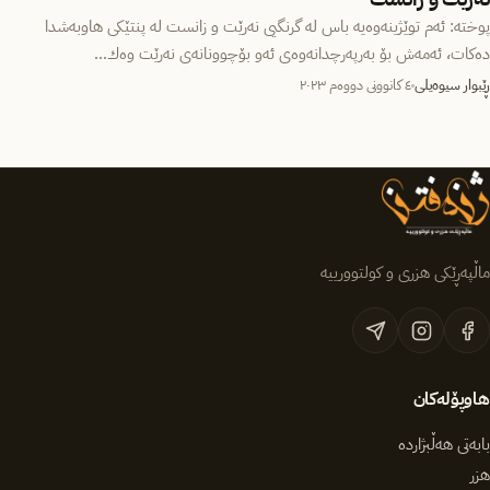
پوختە: ئەم توێژینەوەیە باس لە گرنگیی نەرێت و زانست لە پنتێكی هاوبەشدا
دەكات، ئەمەش بۆ بەرپەرچدانەوەی ئەو بۆچوونانەی نەرێت وەك…
ڕێبوار سیوەیلی
٤ کانوونی دووەم ٢٠٢٣
ماڵپەڕێکی هزری و کولتوورییە
هاوپۆلەکان
بابەتی هەڵبژاردە
هزر