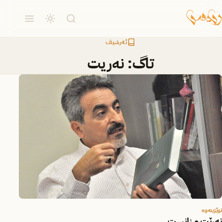
ئەرشیف
تاگ:
نەریت
توێژینەوە
نەرێت و زانست