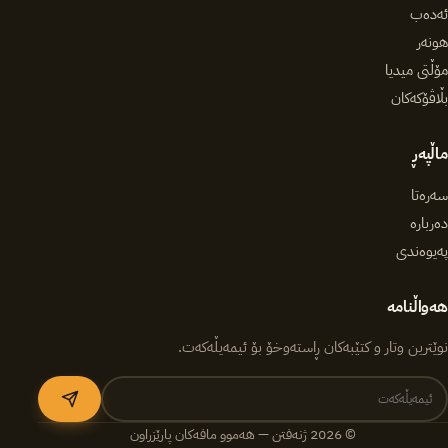
ئەدەب
هونەر
مۆڵتی میدیا
بڵاڤۆکەکان
ماڵپەڕ
سەرەتا
دەربارە
پەیوەندی
هەواڵنامە
نوێترین وتار و کتێبەکان ڕاستەوخۆ بۆ ئیمەیڵەکەت.
© 2026 ژنەفتن — هەموو مافەکان پارێزراون