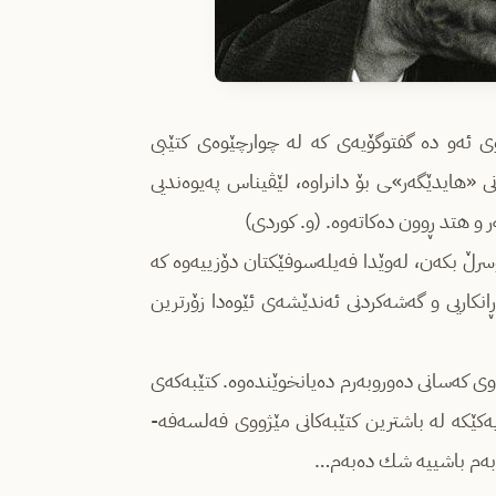
 ئه‌و ده‌ گفتوگۆیه‌ی كه‌ له‌ چوارچێوه‌ی كتێبی
انی «هایدێگه‌ر»ـی بۆ دانراوه‌، لێڤیناس په‌یوه‌ندیی
ر و هتد ڕوون ده‌كاته‌وه‌. (و. كوردی)
ڵ بكه‌ن، له‌وێدا فه‌یله‌سوفێكتان دۆزییه‌وه‌ كه‌
ۆڕانكاریی و گه‌شه‌كردنی ئه‌ندێشه‌ی ئێوه‌دا زۆرترین
وی كه‌سانی ده‌وروبه‌رم ده‌یانخوێنده‌وه‌. كتێبه‌كه‌ی
‌كێكه‌ له‌ باشترین كتێبه‌كانی مێژووی فه‌لسه‌فه‌-
به‌م باشییه‌ شك ده‌به‌م…