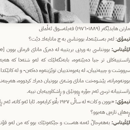
مارتن هایدێگەر (١٨٨٩-١٩٧٦) فەیلەسوفی ئەڵمانی
نیمۆی
: له‌م به‌ستێنه‌‌دا، بوونناسی به‌ چ مانایه‌ك دێت؟
ێڤیناس:
زانستییه‌كانی تر جیا ده‌بێته‌وه‌، بابه‌تگه‌لێك كه‌ له‌و شته‌دا كه‌ هه‌یه‌،
سرووشت و چییه‌تییان، له‌ په‌یوه‌ندییان توێژینه‌وه‌ ده‌كه‌ن- و له‌ كاتێكدا 
بوونه‌وه‌رانه‌، پێشوه‌خت مانای وشه‌ی بوون­یان ده‌رك كردووه‌، هه‌رچه‌نده‌
زانستییانه‌ ترسی ئه‌م جۆره‌ ڕوونێتی و ڕاشكاوییه‌یان نییه‌.
نیمۆی:
«بوون و كات» له‌ ساڵی ١٩٢٧ بڵاو كرایه‌وه‌. ئای
ڕه‌هایی تازه‌یی هه‌بوو؟
لێڤیناس:
به‌هه‌رحاڵ ئه‌مه‌ هه‌ست و جێكه‌وتێك بوو كه‌ من له‌و قۆناغ