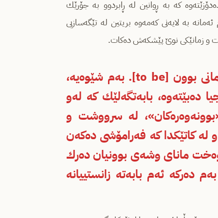
ۆزێته‌وه‌ كه‌ به‌ ڕوانین له‌ ڕابردوو به‌ جۆرێك
ئه‌مانه‌ به‌ لایه‌نی كه‌مه‌وه‌ بریتین له‌ تێگه‌سازیی
ازێت و زمانێكی نوێ پێشكه‌ش ده‌كات.
بوونناسی به‌ وردیی بریتییه‌ له‌ ده‌ركی مانای فرمانی بوون [to be]. به‌م شێوه‌یه‌،
ا ده‌بێته‌وه‌، بابه‌تگه‌لێك كه‌ له‌و
 «بوونه‌وه‌ره‌كان»، له‌ سرووشت و
 و له‌ كاتێكدا كه‌ فه‌رامۆشی ده‌كه‌ن
ێشوه‌خت مانای وشه‌ی بوون­یان ده‌رك
 ده‌ركه‌ ئه‌م بابه‌ته‌ زانستییانه‌