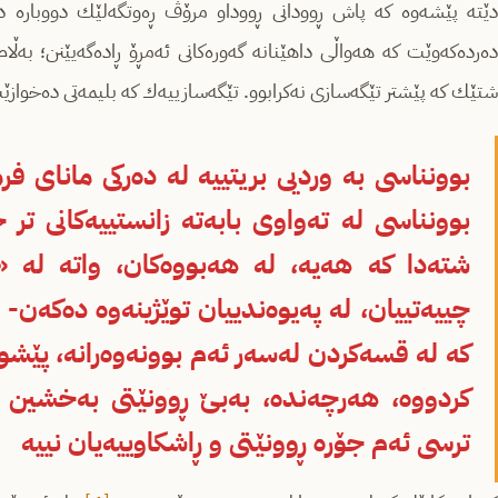
دێته‌ پێشه‌وه‌ كه‌ پاش ڕوودانی ڕووداو مرۆڤ ڕه‌وتگه‌لێك دووباره‌ ده‌د
ده‌رده‌كه‌وێت كه‌ هه‌واڵی داهێنانه‌ گه‌وره‌كانی ئه‌مڕۆ ڕاده‌گه‌یێنن؛ به‌ڵام 
شتێك كه‌ پێشتر تێگه‌سازی نه‌كرابوو. تێگه‌سازییه‌ك كه‌ بلیمه‌تی ده‌خو
بوونناسی له‌ ته‌واوی بابه‌ته‌ زانستییه‌كانی تر جی
شته‌دا كه‌ هه‌یه‌، له‌ هه‌بووه‌كان، واته‌ له‌
چییه‌تییان، له‌ په‌یوه‌ندییان توێژینه‌وه‌ ده‌كه‌ن-
كه‌ له‌ قسه‌كردن له‌سه‌ر ئه‌م بوونه‌وه‌رانه‌، پ
كردووه‌، هه‌رچه‌نده‌، به‌بێ ڕوونێتی به‌خشین به‌م
ترسی ئه‌م جۆره‌ ڕوونێتی و ڕاشكاوییه‌یان نییه‌