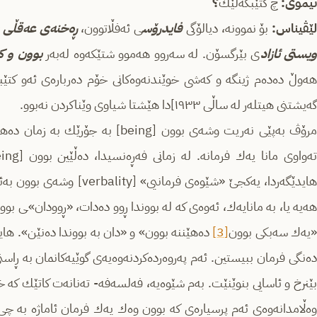
نیمۆی:
چ كتێبگه‌لێك
؟
ێڤیناس:
بۆ نموونه‌، دیالۆگی
فایدرۆس
ی ئه‌فڵاتوون،
ڕه‌خنه‌ی عه‌قڵی پ
یستی ئازاد
ی بێرگسۆن. له‌ سه‌روو هه‌موو شتێكه‌وه‌ له‌به‌ر
بوون و ك
هه‌وڵ ده‌ده‌م ژینگه‌ و كه‌شی خوێندنه‌وه‌كانی خۆم ده‌رباره‌ی ئه‌و كتێبه
گه‌یشتنی هیتله‌ر له‌ ساڵی ١٩٣٣]دا هێشتا شیاوی وێناكردن نه‌بوو.
مرۆڤ به‌پێی نه‌ریت وشه‌ی بوون [being] به
ته‌واوی مانا یه‌ك فرمانه‌. له‌ زمانی فه‌ڕه‌نسی­دا، ده‌ڵێین بوون [
being
هایدێگه‌ردا، یه‌كجێ «شێوه‌ی فرم
هه‌یه‌ یا، به‌ مانایه‌ك، ئه‌وه‌ی كه‌ له‌ بووندا ڕوو ده‌دات، «ڕوودان»ـی بوو
یه‌ك سه‌بكی بوون
[3]
ده‌هێننه‌ بوون» و «دان به‌ بووندا ده‌نێن». هایدێ
ده‌نگی فرمان ببیستین. ئه‌م په‌روه‌رده‌كردنه‌وه‌یه‌ی گوێیه‌كانمان به ڕاستی
بێنرخ و ئاسایی بنوێنێت. به‌م شێوه‌یه‌، فه‌لسه‌فه‌- ته‌نانه‌ت كاتێك كه‌ خۆ
وه‌ڵامدانه‌وه‌ی ئه‌م پرسیاره‌ی كه‌ بوون وه‌ك یه‌ك فرمان ئاماژه‌ به‌ چی