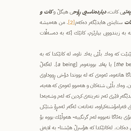
ه‌تی
ی كانت،
دیارده‌ناسیی ڕۆح
ی هیگڵ و
كات و
ات
ستایشی هایدێگه‌ر ده‌كه‌م
[2]
. من هه‌میشه‌
‌ به‌ زیندوویی بپارێزم، كاتێك [كه‌ به‌ ده‌سه‌ڵات
‌ جۆرێك به‌ زمان ده‌هێنێت كه‌ وه‌ك بڵێی یه‌ك ناوه‌، له‌ كاتێكدا كه‌ به‌
] یا
the
یه‌ك
بوونه‌وه‌ر [
a
being]. له‌گه‌ڵ
انیی» [verbality] وشه‌ی بوون­ به‌ئاگا هاته‌وه‌، ئه‌وه‌ی كه‌ له‌ بووندا دۆخی ڕووداوی
ن‌. وه‌ك بڵێی شته‌كان و هه‌موو ئه‌وه‌ی كه‌ هه‌یه‌،
گه‌ر فێری ئه‌م نه‌ریته‌ی كردین كه‌ له‌م وشه‌یه‌دا
 فه‌رامۆشنه‌كراوه‌، ته‌نانه‌ت ئه‌گه‌ر ئه‌مڕۆ شتێكی
ی به‌ئاگا نه‌بووه‌ له‌م گرنگییه‌- هه‌وڵێك بووه‌ بۆ
 ده‌كات. له‌كاتێكدا كه‌ هۆسرڵ هێشتا- به‌ لایه‌نی