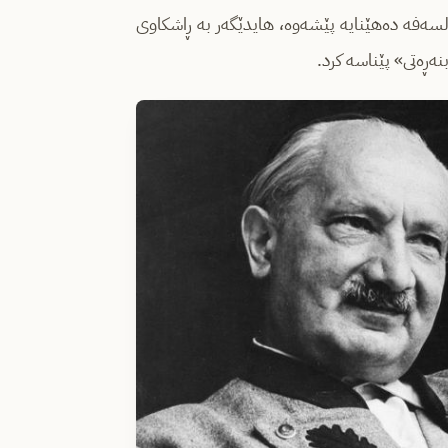
لسه‌فه‌ ده‌هێنایه‌ پێشه‌وه‌، هایدێگه‌ر به‌ ڕاشكاوی
ه‌ڕه‌تی» پێناسه‌ كرد.