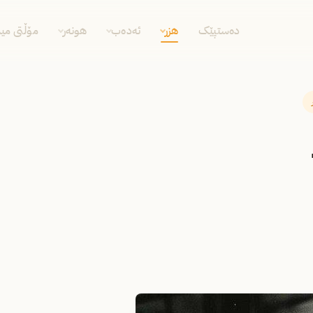
دەستپێک
هزر
ئەدەب
هونەر
مۆڵتی مید