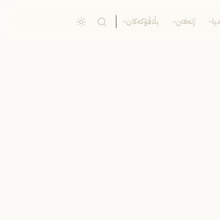
یا
ژنەفتن
بڵاڤۆکەکان