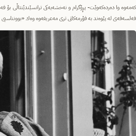
كه‌مه‌وه‌ وا ده‌رده‌كه‌وێت- پڕۆگرام و نه‌خشه‌یه‌كی ترانسێندێنتاڵی بۆ فه‌
فه‌لسه‌فه‌ی له‌ پێوه‌ند به‌ فۆرمه‌كانی تری مه‌عریفه‌وه‌ وه‌ك «بوونناسیی بن