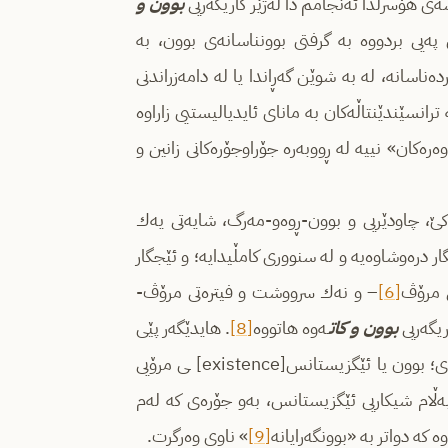
ه‌ی هۆسرڵدا ئه‌نجامم دا له‌ژێر كاریگه‌ریی
بوون و
‌یی بردووه‌ به‌ گرفتی بوونناسانه‌ی بوون، به‌
‌ناسانه‌، له‌ به‌ شوێن گه‌ڕاندا یا له‌ دامه‌زراندنی
ترانسێندێنتاڵه‌كان‌ به‌ مانای ئایدیالیستیی زاراوه
ره‌كان» نییه‌ له‌ ڕووبه‌ره‌ جۆراوجۆره‌كانی زانین و
اوكێ، چاودێریی و بوون-ڕوه‌و-مه‌رگ، شایه‌تی یه‌ك
ر دره‌وشاوه‌یه‌ و له‌ سنووری كامڵیدایه‌؛ و ئێجگار
نی مرۆڤ
[6]
– و نه‌ك سرووشت و فیتره‌تی مرۆڤ-
ریگه‌ریی
بوون و كات
ـه‌وه‌ هاتووه
[8]
‌. هایدێگه‌ر پێی
خۆش نه‌بوو كه‌ هیچ كه‌س ئه‌م ئاماژه‌ بوونگه‌راییه‌ ببه‌خشێته‌ كتێبه‌كه‌ی؛ بوون یا ئێگزیستانس[existence] ـی مرۆیی
ه‌ڵام شیكاریی ئێگزیستانس، به‌و جۆره‌ی كه‌ له‌م
 كه‌ دواتر به «بوونگه‌رایانه
[9]
» ناوی وه‌رگرت.