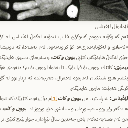
ئێمانوێل لێڤیناس
ئه‌م گفتوگۆیه‌ دووه‌م گفتوگۆی فلیپ نیمۆیه‌ له‌گه‌ڵ لێڤیناس له‌ كۆی
«ئه‌خلاق و له‌كۆتابه‌ده‌ری»دا كۆ كراونه‌ته‌وه‌. له‌م به‌شه‌دا، كه‌ ناونیش
خۆی له‌گه‌ڵ هایدێگه‌ر، كتێبی
بوون و كات
، و سه‌ره‌تای ناسینی هایدێگه‌
نیمۆی:
كاتێك چوون بۆ فرایبۆرگ تا به‌دواداچوون بۆ بیركردنه‌وه‌ی هۆسر
پێشتر هیچ شتێكتان له‌باره‌وه‌ نه‌ده‌زانی، هه‌رچه‌نده‌ كه‌ بڕیار بوو له‌ گ
گرنگی هه‌بێت: مارتین هایدێگه‌ر.
ێڤیناس:
له‌ ڕاستیدا من
بوون و كات
[1]
م دۆزییه‌وه‌، كتێبێك كه‌ ته‌وا
هایدگه‌ر زۆر زوو سه‌رسوڕمان و ستایشی منی ورووژاند.
بوون و كات
یه
من ئه‌م قسه‌یه‌ ده‌كه‌م پاش چه‌ندین ساڵ تێڕامان. چوار پێنج كتێبی تر 