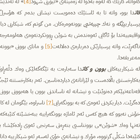
ه‌واته‌، كارێك كه‌ له‌وه‌ به‌دوا له‌ زه‌مینه‌ی «تیۆریی شهود
[4]
» له‌ ئه‌ندێش
كات
دا بوو، واته‌ تا به‌ ئاستێك ده‌مویست نیشانی بده‌م كه‌ هۆسرڵ په
پرسیاری
پێگه‌
و نه‌ك
چییه‌تیی
بوونه‌وه‌ره‌كان. من گوتم كه‌، شیكاریی دیارده
واقیعییه‌تدا بۆ ئاگایی ئه‌وه‌نده‌ش به‌ شوێن ڕوونكردنه‌وه‌ی هه‌لومه‌رجه‌ 
اگه‌ڕێت‌، واته‌ پرسیارێكی ده‌رباره‌ی ده‌لاله‌ت
[5]
و مانای بوونی «بوونه‌وه‌
مه‌عریفه‌دا.
ه‌ شیكارییه‌كانی
بوون و كات
دا سه‌باره‌ت به‌ تێگه‌گه‌لێكی وه‌ك دڵه‌ڕ
به‌كارخستنی باڵاده‌ست و لێزانانه‌ی دیارده‌ناسین. ئه‌م به‌كارخستنه‌ ئێجگا
قه‌ناعه‌تپێكه‌ر ده‌نوێنێت و نیشانه‌‌ له‌ ناساندنی بوون یا هه‌بوونی بوو
ه‌گرێت. دیاریكردنی ئه‌وه‌ی كه‌ به‌ بوونگه‌رایی
[7]
ناسراوه‌، بێگومان له‌ كا
ته‌نها وه‌ك «شوێن»ـی بوونناسیی بنه‌ڕه‌تی سه‌رنجی ئه‌وی ڕاده‌كێشا؛ ب
كتێبه‌دا شكڵی گرتووه‌، مۆرك و نیشانه‌ی خۆی له‌سه‌ر ئه‌و شیكارییه‌ داناوه‌