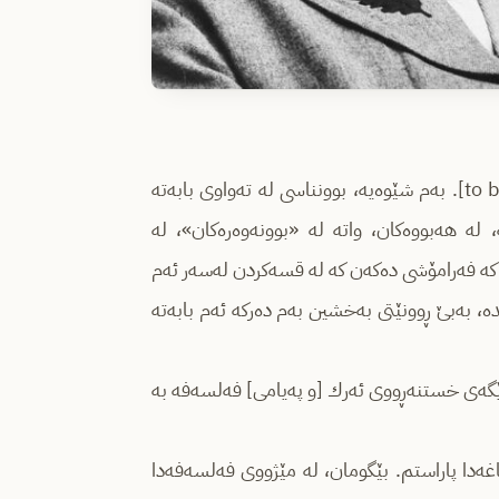
بوونناسی به‌ وردیی بریتییه‌ له‌ ده‌ركی مانای فرمانی بوون [to be]. به‌م شێوه‌یه‌، بوونناسی له‌ ته‌واوی بابه‌ته‌
 له‌ هه‌بووه‌كان، واته‌ له‌ «بوونه‌وه‌ره‌كان»، له‌
كه‌ فه‌رامۆشی ده‌كه‌ن كه‌ له‌ قسه‌كردن له‌سه‌ر ئه‌م
، به‌بێ ڕوونێتی به‌خشین به‌م ده‌ركه‌ ئه‌م بابه‌ته‌
ا ئه‌و كاته‌، ئه‌م ڕێگه‌ی خستنه‌ڕووی ئه‌رك [و په‌یامی] فه‌لسه‌فه‌ به‌
ه‌دا پاراستم. بێگومان، له‌ مێژووی فه‌لسه‌فه‌دا