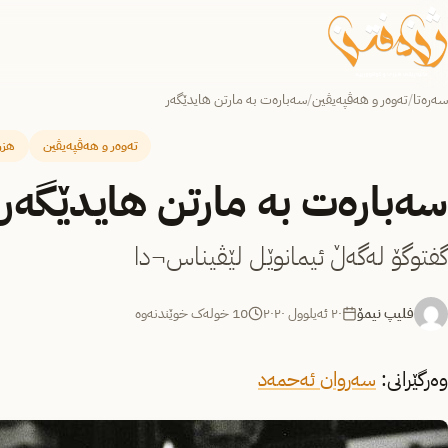
سەرەتا
/
تەوەر و هەڤپەیڤین
/
سەبارەت بە مارتن هایدێگەر
تەوەر و هەڤپەیڤین
هزر
سەبارەت بە مارتن هایدێگەر
گفتوگۆ له‌گه‌ڵ ئیمانوێل لێڤیناس¬دا
فلیپ نیمۆ
٢٠ ئەیلوول ٢٠٢٠
10 خولەک خوێندنەوە
وەرگێرانی:
سەروان ئەحمەد