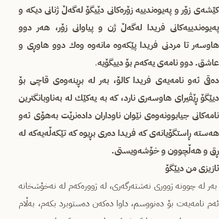
كێشەی زۆر و پەیوەندییە زۆرەكانی دێیگۆ لەگەڵ ژنانی دیكە و
پەیوەندییەكانی فریدا لەگەڵ ژن و پیاوانی زۆر، هەر دوو
هاوسەر تا مردنی فریدا پێكەوە مانەوە وەك دوو هاوڕی و
عاشق. دوو نامەی یەکەم بۆ دییگۆیە
.
دەقی ئەو نامەیەی فریدا كالۆ، بەر لە بڕینەوەی قاچی بۆ
دیێگۆ ڕێڤیرای هاوسەری نارد، كە بە یەكێك لە بەناوبانگترین
نامەكانی جیابوونەوەی نێوان ناوداران دادەنرێت بەهۆی ئەو
هەستە ڕاستگۆیانەی كە فریدا دەری بڕیوە كە تێكەڵەیەکە لە
ڕق و هەڵچوون و خۆشەویستی.
ئازیزی من دیێگۆ
بەر لە چوونە ژووری نەشتەرگەری، لە ژوورەكەم لە نەخۆشخانە
ئەم نامەیەت بۆ دەنووسم، داوا دەكەن دەستوبرد بكەم، بەڵام