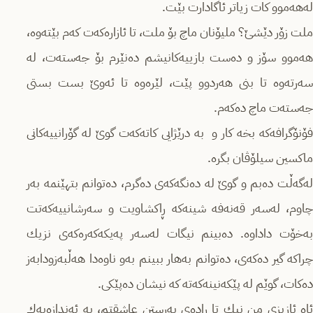
لەهەموو كات زیاتر ئاگادارت بێت.
ملت زۆر دێشێ‌؟ ملیۆنان ماچ بۆ ملت، تا ئازارەكەت كەم بێتەوە،
هەموو سۆز و دەست بازییەكانیشم دەنێرم بۆ جەستەت، لە
سەرتەوە تا بنی هەردوو پێت، لێرەوە تا ئەوێ‌ بست بستی
جەستەت ماچ دەكەم.
فۆنۆگرافەكە بخە كار و بە درێژایی كاتەكەت گوێ‌ لە گۆرانییەكانی
ماكسین سیلۆڤان بگرە.
لەگەڵت دەبم و گوێ لە دەنگەكەی دەگرم، دەتوانم بتهێنمە بەر
چاوم، لەسەر قەنەفە شینەكە ڕاكشاویت و سەرشانییەكەتت
بەخۆت داداوە. دەبینم نیگات لەسەر پەیكەكەرەكەی نزیك
چراكە گیر دەكەی، دەتوانم بەهار ببینم بەو ناوەدا هەڵبەزودابەز
دەكات، گوێم لە پێكەنینەكەتە كە نیشان دەپێكی.
ئاه ئازیزی من نیك تا ڕادەی پەرستن عاشقتم، بە ئەندازەیەك