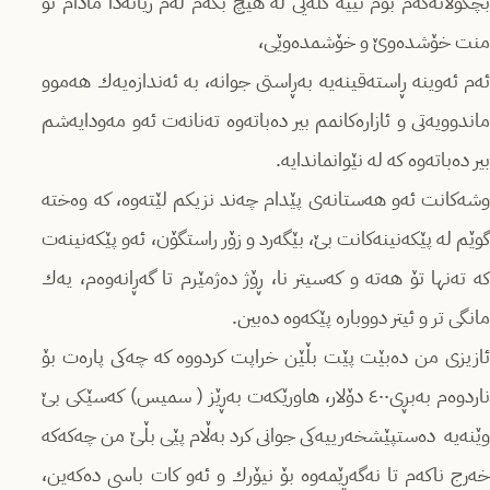
بچكۆلانەكەم بۆم نییە گلەیی لە هیچ بكەم لەم ژیانەدا مادام تۆ
منت خۆشدەوێ‌ و خۆشمدەوێی،
ئەم ئەوینە ڕاستەقینەیە بەڕاستی جوانە، بە ئەندازەیەك هەموو
ماندوویەتی و ئازارەكانمم بیر دەباتەوە تەنانەت ئەو مەودایەشم
بیر دەباتەوە كە لە نێوانماندایە.
وشەكانت ئەو هەستانەی پێدام چەند نزیكم لێتەوە، كە وەختە
گوێم لە پێكەنینەكانت بێ‌، بێگەرد و زۆر راستگۆن، ئەو پێكەنینەت
كە تەنها تۆ هەتە و كەسیتر نا، ڕۆژ دەژمێرم تا گەڕانەوەم، یەك
مانگی تر و ئیتر دووبارە پێكەوە دەبین.
ئازیزی من دەبێت پێت بڵێن خراپت كردووە كە چەكی پارەت بۆ
ناردوەم بەبڕی٤٠٠ دۆلار، هاورێكەت بەڕێز ( سمیس) كەسێكی بێ‌
وێنەیە دەستپێشخەرییەكی جوانی كرد بەڵام پێی بڵێ‌ من چەكەكە
خەرج ناكەم تا نەگەڕێمەوە بۆ نیۆرك و ئەو كات باسی دەكەین،