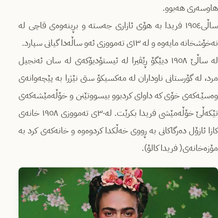
هاوسەری هەبوو.
ساڵی١٩٥٤ فریدا بە هۆی ئازاری جەستە و بڕینەوەی قاچی لە
نەخۆشخانە مایەوە و لە ١٣ی تەمووزی ئەو ساڵەدا گیانی سپارد.
لە ساڵێ‌ ١٩٥٨ دیێگۆ ڕێڤیرا لە ئیستۆدیۆكەی لە سان ئەنجیل
مرد، لە گۆرستانی ناوداران لە مەكسیكۆ ستی نێژرا بە پێچەوانەی
وەسێـەكەی خۆی كە داوای كردبوو بیسووتێنن و خۆڵەمێشەكەی
تێكەڵێ‌ خۆڵەمێشی فریدا بكرێت. لە٣٠ی تەمووزی ١٩٥٨ خانەی
كازا ئازۆل دەرگاكانی بە ڕووی خەڵكدا كردوەوە و خانەكەی كرد بە
مۆزەخانەی( فریدا كالۆ).