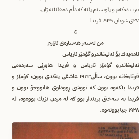
بیرت دەكەم و پێویستم پێتە كە دڵم دەهێنێتە ژان.
٢٧ی شوباتی ١٩٣٩ فریدا
٤
من لەسەر هەسارەی ئازارم
نامەیەك بۆ
ئەلیخاندرو گۆمێز ئاریاس
ئەلیخاندرو گۆمێز ئاریاس و فریدا هاوڕێی سەردەمی
قوتابخانە بوون، ساڵی١٩٢٣ عاشقی یەكدی بوون، كۆمێز و
فریدا پێكەوە بوون كە تووشی ڕووداوی هاتووچۆ بوون و
فریدا بە سەختی بریندار بوو كە لە مردن نزیك بووەوە، لە
١٩٢٨ جیا بوونەوە.