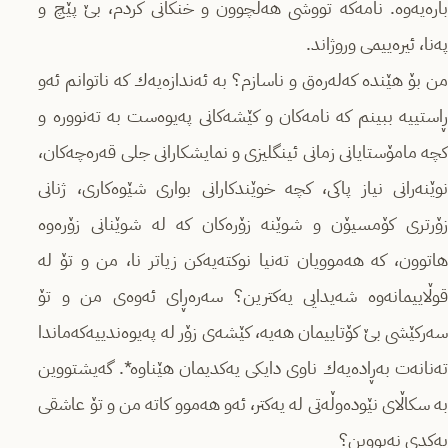
بارەیەوە. نامەكە تووشی هەڵچوون و خنكانی كردم، بێ‌ پێچ و
پەنا، ئیرەییمی وروژاند.
من بۆ هێندە كەلەرەق و ناسازم؟ بە ئەندازەیەك كە ناتوانم ئەو
ڕاستییە ببینم كە نامەكان و كێشەكانی پەیوەست بە تەنوورە و
كچە مامۆستایانی زمانی ئینگلیزی و نمایشكارانی جلی قەرەچەكان،
نوێنەرانی نیاز پاكی، كچە خوێندكارانی بواری شێوەكاری، ژنانی
زۆرتری كۆمسیۆن و شوێنە زۆرەكان كە لە شوێنانی زۆرەوە
هاتوون، كە هەموویان تەنیا نوكتەیەكن زیاتر نا، من و تۆ لە
قوڵاییمانەوە شەیدایی یەكترین؟ سەرەڕای ئەوەی من و تۆ
سەركێشی بێ‌ كۆتاییمان هەیە، كێشەی زۆر لە پەیوەندییەكەماندا
تەنانەت بەڕادەیەك ناوی دایكی یەكدیمان هێناوە*. گەیشتووین
بە سكاڵای نێودەوڵەتی لە یەكتر، ئەو هەموو كاتە من و تۆ عاشقی
یەكدی نەبووین؟