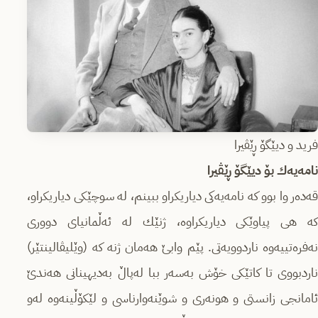
فرید و دیێگۆ ڕێڤیرا
نامەیەك بۆ دیێگۆ ڕێڤیرا
قەدەر وا بوو كە نامەیەكی دیاریكراو ببینم، لە سوچێكی دیاریكراو،
كە هی پیاوێكی دیاریكراوە، ژنێك لە ئەڵمانیای دووری
نەفرەتییەوە ناردوویەتی. پێم وابێ‌ هەمان ژنە كە (وێلیڤالینتێر)
ناردبووی تا كاتێكی خۆش بەسەر ببا لەپاڵ بەدیهینانی هەندێ‌
ئامانجی زانستی و هونەری و شوێنەوارناسی و لێكۆڵینەوە لەو