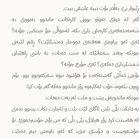
ڕێبوار بێ‌، بەڵام بۆت نییە عاشقی بیت.
گەر لە دوای تەواو بوونی كارەكانت ماندوو نەبووی بە
شەمەندەفەری كارەبایی یاری بكە، ئەحواڵی جۆ جینكس چۆنە؟
ئەی ئەو پیاوەی هەفتەی دووجار دەتشێلێت؟ ڕقم لێیەتی
چونكە چەند سەعاتێك لە منت دەبات، بە باشی ڕاهێنانی
شمشێربازی دەكەی؟ ئەی جۆرج چۆنە؟
بۆچی دەڵێی گەشتەكەت بۆ هۆلیود نیوە سەركەوتوو بوو. بۆم
ڕوون بكەوە، خۆت لەكارەوە زۆر ماندوو مەكە گەر بۆت كرا.
چونكە ماندویەتی پشت و ملت ئەزیەت دەدات.
بە دایكت بڵی باش ئاگای لێت بێت و ناچارت بكات پشوو بدەی
كە هەستت كرد زۆر هیلاكی، پێی بڵی كە من تۆم خۆشتردەوێ‌. تۆ
خۆشەویست و دۆستی منی، كە لەو ناوەش نیم دەبێت