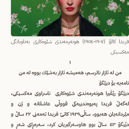
فریدا کالۆ (١٩٠٧-١٩٥٤) هونەرمەندی شێوەکاری بەناوبانگی
مەکسیکی
١
من لە ئازار ناترسم، هەمیشە ئازار بەشێك بووە لە من
نامەیە بۆ دیێگۆ
دیێگۆ رێڤیرا هونەرمەندی شێوەكاری ناسراوی مەکسیکی،
لەگەڵ فریدا پەیوەندییەكی قووڵی عاشقانە و ژن و
مێردانەیان هەبوو، ساڵی١٩٢٩ كاتێ فریدا تەمەنی ٢٢ ساڵ و
دێیگۆ ٤٣ ساڵ بوو هاوسەرگیریان كرد، سەرەڕای شەڕ و