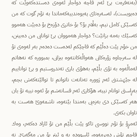
(بەنەفرەت بێ‌ ئەم قاچە دواجار ئەوەی دەستدەكەوێت كە
دەیویست)، لەسەرەتای پەیوەندییەكەماندا بە تۆم گوت كە من
كەسێكی كامل نیم، بەڵام بۆ؟ بۆ خاتری دۆزەخ بۆ دەبێت هەموو
كەسێك بەمە بزانێت؟ دواجار هەمووان بێ‌ توانایی من دەبینن،
من خۆم پێت دەڵێم كە قاچێكم لەدەست دەدەم بەر لەوەی تۆ
لە سەرچاوە زۆرەكانی هەواڵەكانتەوە بیزانی، بمبوورە كە نەهاتم
لەماڵەوە بە تۆی بڵێم، بەهۆی باری تەندروستیم و بێ تواناییم
لە جێهَشتنی ئەم ژوورە تەنانەت ناتوانم تا توالێتەكەش بچم،
بەڕاستی توانام نییە، هۆكاری ئەم قسانەشم بۆ ئەوە نییە تۆ یان
هەر كەسێكی دی بەزەیی بەمندا بێتەوە، ناشمەوێ‌ هەست بە
تاوان بكەی.
ئەمڕۆ بۆ تۆم نووسی تاكو پێت بڵێم من تۆ ئازاد دەكەم، وەك
قاچم تۆش دەبڕمەوە، ئاسوودە بە و ئیتر بۆ من مەگەڕێ‌. نە