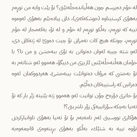
لە خۆم دەپرسم چون هەڵیاندەخڵەتێنی؟ تۆ پێت وایە من توڕەم
بەهۆی كرستیناوە (خوشكەكەی)، دانی پیادەنێم بەهۆی ئەوەوە
نییە كە توڕەم، بەڵكو توڕەم لە خۆم و لە تۆ، یەكەمجار لە خۆم
توڕەم، چونكە هیچ كات نەمزانی تۆ چیت دەوێ‌ لە ژنەكانی دی،
ئەو شتە چییە ئەوان دەتوانن بە تۆی ببەخشن و من نا؟ با
خۆمان هەڵنەخڵەتێنین ئازیزی من دییگۆ، هەموو ئەو شتانەم بە
تۆ بەخشی كە مرۆڤ دەتوانێت بیبەخشێ‌، هەردووكمان ئەوە
دەزانین كە راستییەكان دەڵێم.
بۆ خاتری دۆزەح چۆن توانیت ئەو هەموو ژنە بێنیتە ژێر بار كە تۆ
تەنیا بەچكە سۆزانییەكی زۆر ناشرینی؟!
هۆكاری نووسینی ئەم نامەیەم بۆ تۆ تەنیا بەهۆی تاوانباركردنی
تۆوە نییە بە شتێك، بەڵكو بەهۆی بڕینەوەی قاچمەوەیە