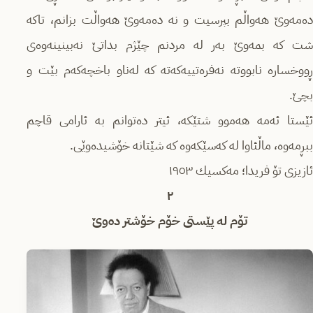
دەمەوێ‌ هەواڵم بپرسیت و نە دەمەوێ‌ هەواڵت بزانم، تاكە
شت كە بمەوێ‌ بەر لە مردنم چێژم بداتێ‌ نەبینینەوەی
ڕووخسارە نابووتە نەفرەتییەكەتە كە لەناو باخچەكەم بێت و
بچێ‌.
ئێستا ئەمە هەموو شتێكە، ئیتر دەتوانم بە ئارامی قاچم
ببڕمەوە، ماڵئاوا لە كەسێكەوە كە شێتانە خۆشیدەوێی.
ئازیزی تۆ فریدا؛ مەكسیك ١٩٥٣
٢
تۆم لە پێستی خۆم خۆشتر دەوێ‌