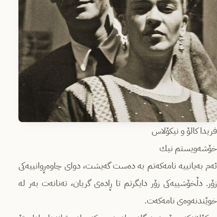
فریدا کالۆ و نیکۆلاس
خۆشەویستم نیك
ئەم بەیانییە نامەكەتم بە دەست گەیشت، دوای چاوەڕوانییەكی
زۆر. دڵخۆشییەكی زۆر دایگرتم تا ڕادەی گریان، تەنانەت بەر لە
خوێندنەوەی نامەكەت.