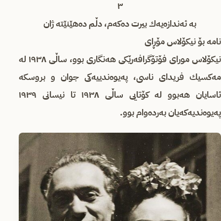
٣
بە ئەندازەیەك بیرت دەكەم، دڵم دەهێنێتە ژان
نامە بۆ نیكۆلاس مۆڕای
نیكۆلاس مورای فۆتۆگرافەرێكی هەنگاری بوو، ساڵی ١٩٣٨ لە
مەكسیك فریدای ناسی، پەیوەندییەكی جوان و بروسكە
ئاسایان هەبوو لە كۆتایی ساڵی ١٩٣٨ تا نیسانی ١٩٣٩
پەیوەندیەكەیان بەردەوام بوو.