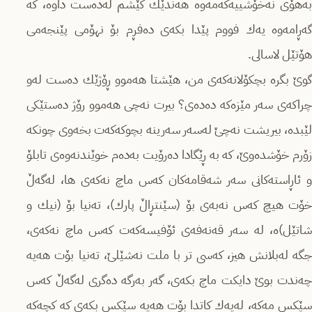
بەهۆی نەخۆشییەكەمەوە هەندێك كێشم لەدەست داوە، كە
گەڕامەوە یەك فووم پێدا بكەی دەفڕم بۆ نهۆمی پێنجەمی
هۆتێل لاسالی.
گوێ بگرە بچكۆلانەكەی من، هێشتا هەموو ڕۆژێك دەست لەو
چراكەی سەر مێزەكە دەدەی؟ بیرت نەچی هەموو رۆژ دەستێكی
لێبدە، بیریشت نەچێ‌ لەسەر سەرینە بچوكەكەت بخەوی چونكە
زۆرم خۆشدەوێ‌، كە بە ڕێگادا دەرۆیت بەدەم خوێندنەوەی تابلۆ
و ئاڕاستەكانی سەر شەقامەكان كەس ماچ نەكەی ها، لەگەڵ
خۆت هیچ كەس نەبەی بۆ (سێنتڕاڵ پارك)، تەنیا بۆ (نیك و
شاتێل)ە، لە سەر قەنەفەی ئۆفیسەكەت كەس ماچ نەكەی،
جگە لەبلانش هیز، كەسی تر با ملت نەشێلێ‌، تەنیا بۆت هەیە
چەندت بوێ‌ دایكت ماچ بكەی، گەر بەرگە دەگری لەگەڵ كەس
سێكس مەكە، لەیەك كاتدا بۆت هەیە سێكس بكەی كە كچەكە