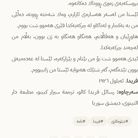
بروسكەیەی زەوی ڕووناك دەكاتەوە.
ئێستا من لەسەر هەسارەی ئازارم، وەك شەختە ڕوونە، دەڵێی
من بە یەكجار و لەناكاو لە چركەیەكدا فێری هەموو شت بووم.
هاوڕێیان و هەڤاڵانم، هەنگاو هەنگاو بە ژن بوون، بەڵام من
لەچەند چركەیەكدا.
ئیدی هەموو شت بۆ من بێتام و بێزاركەرە، ئێستا لە عەدەمیەتی
بوون تێدەگەم، گەر شتێك هەبوایە ئێستا من زانیبووم.
فریدا
. ئەیلول ١٩٢٦
سەرچاوە:
رسائل فريدا كالو، ترجمة سيزار كبيبو، مطبعة دار
النينوى، ديمشق سوريا
#شێوەکاری
#فریدا
#نامە