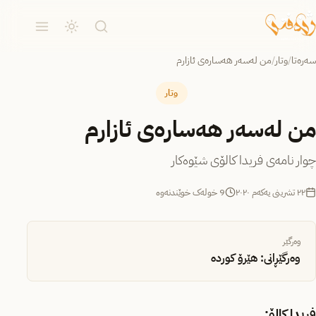
سەرەتا
/
وتار
/
من لەسەر هەسارەی ئازارم
وتار
من لەسەر هەسارەی ئازارم
چوار نامەی فریدا کالۆی شێوەکار
٢٢ تشرینی یەکەم ٢٠٢٠
9 خولەک خوێندنەوە
وەرگێر
وەرگێڕانی: هێرۆ کوردە
فریدا کالۆ: