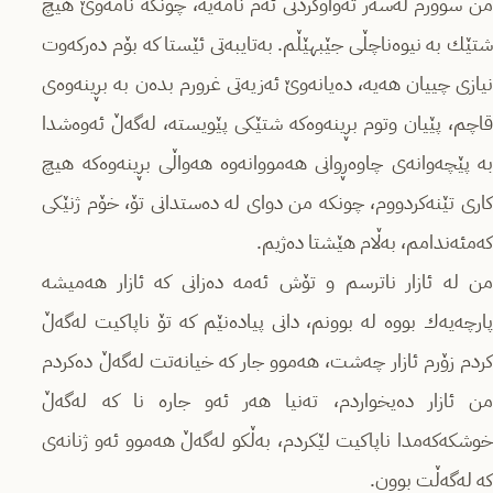
من سوورم لەسەر تەواوكردنی ئەم نامەیە، چونكە نامەوێ‌ هیچ
شتێك بە نیوەناچڵی جێبهێڵم. بەتایبەتی ئێستا كە بۆم دەركەوت
نیازی چییان هەیە، دەیانەوێ‌ ئەزیەتی غرورم بدەن بە بڕینەوەی
قاچم، پێیان وتوم بڕینەوەكە شتێكی پێویستە، لەگەڵ ئەوەشدا
بە پێچەوانەی چاوەڕوانی هەمووانەوە هەواڵی بڕینەوەكە هیچ
كاری تێنەكردووم، چونكە من دوای لە دەستدانی تۆ، خۆم ژنێكی
كەمئەندامم، بەڵام هێشتا دەژیم.
من لە ئازار ناترسم و تۆش ئەمە دەزانی کە ئازار هەمیشە
پارچەیەك بووە لە بوونم، دانی پیادەنێم كە تۆ ناپاكیت لەگەڵ
كردم زۆرم ئازار چەشت، هەموو جار كە خیانەتت لەگەڵ دەكردم
من ئازار دەیخواردم، تەنیا هەر ئەو جارە نا كە لەگەڵ
خوشكەكەمدا ناپاكیت لێكردم، بەڵكو لەگەڵ هەموو ئەو ژنانەی
كە لەگەڵت بوون.