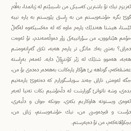
ئەزیزم نیك تۆ باشترین كەسیكی من ناسیبێتم لە ژیانمدا، بەڵام
گوێ بگرە خۆشەویستم من بە ڕاستی پێویستم بە پارە نییە
ئێستا، هیشتا هەندێك پارەم ماوە كە لە مەكسیكەوە لەگەڵ
خۆمم هێنابوون، من سۆزانییەكی زۆر دەوڵەمەندم، تۆ ئەوەت
دەزانی؟ بەشی یەك مانگی تر پارەم هەیە، تكتی گەڕانەوەشم
هەیە، هەموو شتێك لە ژێر كۆنتڕۆڵ دایە. ئەمەم بەڕاستە
عەشقەكەم، گوناهە بێ‌ هۆكار پارەكانت بەهەدەر دەدەی بۆ من،
جگە لەوەش نازانی چەند سوپاسگوزارم كە دەتەوێ ‌یارمەتیم
بدەی، وشە ناتوانێ‌ گوزارشت لە دڵخۆشیم بكات تەنیا لەبەر
ئەوەی ویستوتە هاوكاریم بكەی، چونكە جوان و دڵبەری،
دۆست و فیردەوسی من، نیك خۆشەویستم، ژیانی من،
بچكۆلانەكەم، من تۆ دەپەرستم.