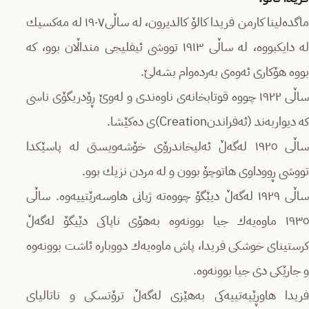
ماگدەلینا كارمن فریدا كالۆ كالدیرون، لە ساڵی١٩٠٧ لە مەكسیك
لە دایكبووە، لە ساڵی ١٩١٣ تووشی ئیفلیجی منداڵان بوو، كە
بووە هۆكاری ئەوەی بەردەوام بشەلێ‌.
ساڵی ١٩٢٢ چووە قوتابخانەی ناوەندی و لەوێ‌ ڕۆدریگۆی ناسی
كە دیواربەند (ئەفراندنCreation)ی دەكێشا.
ساڵی ١٩٢٥ لەگەڵ ئەلیخاندرۆی خۆشەویستی لە پاسێكدا
تووشی ڕووداوی هاتوچۆ بوون و لە مردن نزیك بوو.
ساڵی ١٩٢٩ لەگەڵ دیێگۆ چووەتە ژیانی هاوسەرێتییەوە. ساڵی
١٩٣٥ ماوەیەك جیا بوونەوە بەهۆی ناپاكی دێیگۆ لەگەڵ
كرستینای خوشكی فریدا، پاش ماوەیەك دووبارە ئاشت بوونەوە
و جارێكی دی جیا بوونەوە.
فریدا هاوڕێیەتییەكی بەهێزی لەگەڵ ترۆتسكی و ناتالیای