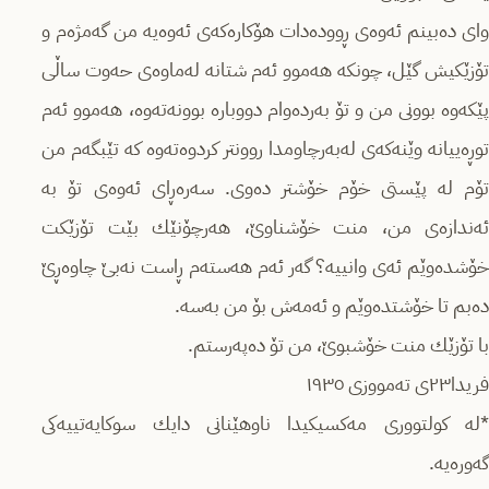
وای دەبینم ئەوەی ڕوودەدات هۆكارەكەی ئەوەیە من گەمژەم و
تۆزێكیش گێل، چونكە هەموو ئەم شتانە لەماوەی حەوت ساڵی
پێكەوە بوونی من و تۆ بەردەوام دووبارە بوونەتەوە، هەموو ئەم
توڕەییانە وێنەكەی لەبەرچاومدا روونتر كردوەتەوە كە تێبگەم من
تۆم لە پێستی خۆم خۆشتر دەوی. سەرەڕای ئەوەی تۆ بە
ئەندازەی من، منت خۆشناوێ‌، هەرچۆنێك بێت تۆزێكت
خۆشدەوێم ئەی وانییە؟ گەر ئەم هەستەم ڕاست نەبێ‌ چاوەڕێ‌
دەبم تا خۆشتدەوێم و ئەمەش بۆ من بەسە.
با تۆزێك منت خۆشبوێ‌، من تۆ دەپەرستم.
فریدا٢٣ی تەمووزی ١٩٣٥
*لە كولتووری مەكسیكیدا ناوهێنانی دایك سوكایەتییەكی
گەورەیە.