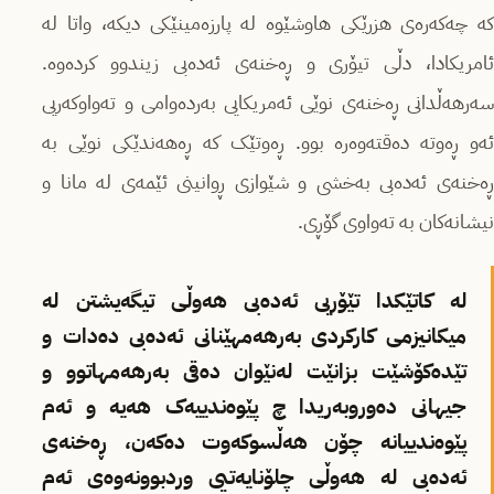
کە چەکەرەی هزرێکی هاوشێوە لە پارزەمینێکی دیکە، واتا لە
ئامریکادا، دڵی تیۆری و ڕەخنەی ئەدەبی زیندوو کردەوە.
سەرهەڵدانی ڕەخنەی نوێی ئەمریکایی بەردەوامی و تەواوکەریی
ئەو ڕەوتە دەقتەوەرە بوو. ڕەوتێک کە ڕەهەندێکی نوێی بە
ڕەخنەی ئەدەبی بەخشی و شێوازی ڕوانینی ئێمەی لە مانا و
نیشانەکان بە تەواوی گۆڕی.
لە کاتێکدا تێۆریی ئەدەبی هەوڵی تیگەیشتن لە
میکانیزمی کارکردی بەرهەمهێنانی ئەدەبی دەدات و
تێدەکۆشێت بزانێت لەنێوان دەقی بەرهەمهاتوو و
جیهانی دەوروبەریدا چ پێوەندییەک هەیە و ئەم
پێوەندییانە چۆن هەڵسوکەوت دەکەن، ڕەخنەی
ئەدەبی لە هەوڵی چلۆنایەتیی وردبوونەوەی ئەم