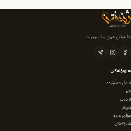
ماڵپەڕێکی هزری و کولتوورییە
هاوپۆلەکان
بابەتی هەڵبژاردە
هزر
ئەدەب
هونەر
مۆڵتی میدیا
بڵاڤۆکەکان