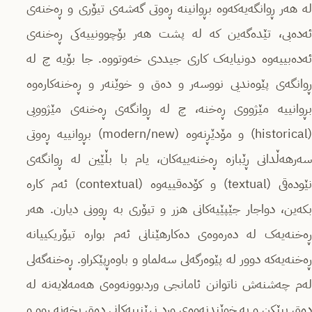
لە هەر ڕوانگەیەکەوە بڕوانینە ڕەوتی گەشەی تیۆری و ڕەخنەی
ئەدەبی، تێدەگەین کە لە پشت هەر بۆچوونییەکی ڕەخنەی
ئەدەبییەوە دونیایەک کاری جیددی خەوتووە. جا بۆیە چ لە
ڕوانگەی پێوەندیی نووسەر و دەق و خوێنەر و ڕەخنەکارەوە
بڕوانییە مێژووی ڕەخنە، چ لە ڕوانگەی ڕەخنەی مێژوویی
(historical) و مۆدێڕنەوە (modern/new) بڕوانییە ڕەوتی
سەرهەڵدانی ڕێبازە ڕەخنەییەکان، یام با بڵێین لە ڕوانگەی
نێودەقی (textual) و کۆدەقییەوە (contextual) ئەم کارە
بکەین، دواجار جێپێیەکانی هزر و تیۆری بە ڕوونی دیارن. هەر
ڕەخنەیەک لە دەرەوەی دەکارهێنانی ئەم بوارە تیۆریکییانە
ڕەخنەیەکە دوور لە پێوەرگەلی سەلماو و باوەڕپێکراو. ڕەخنەگەلی
لەم چەشنەش ناتوانن ئامانجی وردبوونەوەی هەمەلایەنە لە
دەق بپێکن و بە خوێندنەوەی ورد نهێنییەکانی دەق بخەنە ڕوو و