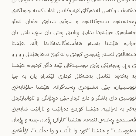
دەکەوێت و کەس لە دەرگای لاپەڕەکانیان نادات کە بە چاویلکەی
ڕەخنەییەوە بیانخوێنێتەوە و شوێنی شیاوی خۆیان لەنێو
جەماوەری خوێنەردا بداتێ. ڕوانینی ڕەش یان سپی، باش یان
خراپ، هێشتا بەسەر هەڵسەنگاندنەکاندا زاڵە. هێشتا
دمەقاڵەی لەسەر ڕێنووسی کوردی و لە کوێ دەهارهێنانی ڕ و ر و
ی و یی ڕووبەرێکی زۆری نووسینەکانی ئێمە داگیر کردووە، هێشتا
بە یەکەوە لکاندنی بەشەکانی کرداری لێکدراو یان بە جیا
نووسینیان، جێی مشتومڕی ڕەخنەگرانە. هێشتا چلۆنایەتیی
نووسینی دای پاشگر و دای کردار جێی دڕدۆنگی و تاوانبارکردنی
یەکتر بە نەزانییە. هێشتا کوردی دەزانێت و نازانێت شابەیتی
قەسیدەی ڕەخنەیی ئێمەیە. هێشتا “نازانێ ڕۆمان چییە و ڕۆمان
دەنووسێت” و هێشتا “کورد وا ناڵێت و وا دەڵێت”، کۆڵەکەی