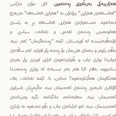
هەژارییەکی بەربڵاوی ڕەخنەیین
. کاتی خۆی مارکس
“فەلسەفەی هەژاریی” پرۆدۆن بە “هەژاریی فەلسەفە” بەرپەرچ
دەداتەوە. دەستەواژەی هەژاریی فەلسەفە پڕ بە پێستی
هەلومەرجی ڕەخنەی ئەدەبی و تەنانەت سیاسی و
کۆمەڵایەتییشە لە کوردستان. ئێمە “ڕەخنەگرمان” کەم نییە،
بەڵام پێوەر و بنەمای هزریمان بۆ ڕەخنە زۆر لاوازە. لەم ساڵانەی
دواییدا بواری چاپ و بڵاوکردنەوەی کتێبی کوردی زۆر پەرەی
ساندووە، بەلام ئایا هەر بەم نیسبەتە لە بواری ڕەخنەشدا
هەنگاومان هەڵێناوەتەوە؟ مخابن، نا. ئێمە تەنانەت یەک
گۆڤاری تایبەتیی ڕەخنەی ئەدەبیمان نییە. ماڵپەڕیکی ناسراوی
ئەدەبیمان نییە. حەفتەنامە، مانگنامە، بگرە وەرزنامەی
ئەدەبیشمان نییە. ئەو کتێبانەی چاپ و بڵاو دەبنەوە بە بێنازی
لە کونجی کتێبخانەکان و لەسەر ڕەفە تۆزاوییەکاندا خەویان لێ