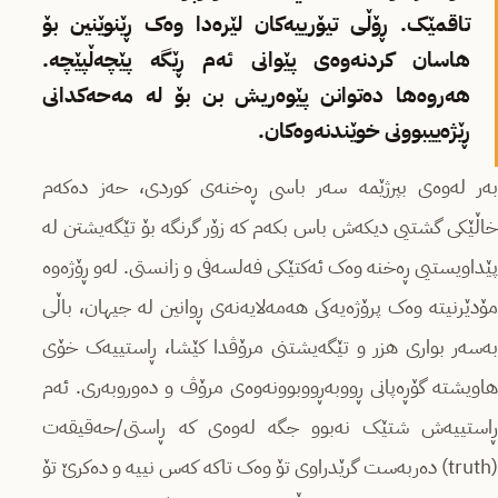
تاقمێک. ڕۆڵی تیۆرییەکان لێرەدا وەک ڕێنوێنین بۆ
هاسان کردنەوەی پێوانی ئەم ڕێگە پێچەڵپێچە.
هەروەها دەتوانن پێوەریش بن بۆ لە مەحەکدانی
ڕێژەییبوونی خوێندنەوەکان.
بەر لەوەی بپرژێمە سەر باسی ڕەخنەی کوردی، حەز دەکەم
خاڵێکی گشتیی دیکەش باس بکەم کە زۆر گرنگە بۆ تێگەیشتن لە
پێداویستیی ڕەخنە وەک ئەکتێکی فەلسەفی و زانستی. لەو ڕۆژەوە
مۆدێرنیتە وەک پرۆژەیەکی هەمەلایەنەی ڕوانین لە جیهان، باڵی
بەسەر بواری هزر و تێگەیشتنی مرۆڤدا کێشا، ڕاستییەک خۆی
هاویشتە گۆڕەپانی ڕووبەڕووبوونەوەی مرۆڤ و دەوروبەری. ئەم
ڕاستییەش شتێک نەبوو جگە لەوەی کە ڕاستی/حەقیقەت
(truth) دەربەست گرێدراوی تۆ وەک تاکە کەس نییە و دەکرێ تۆ