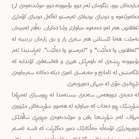
دیاردەکان بوو. بێگومان ئەم دوو بۆچوونە دوو خوێندنەوەی لێ
دەکەوێتەوە و دونیای بوتیقای ئەرەستو لەگەل دونیای کۆماری
ئەفلاتون هەر لەو دەمەوە جیاوازتر وێنا دەکران. بەڵام لەبیرمان
نەچێت هەتا ئێستاش هەر سەری زار و بنی زارمان بریتییە لە
“ئەفلاتون وا دەڵێت” و “ئەرەستو وا دەڵێت”. لەڕاستیدا ئەم
بۆچوونە ڕیشەی لە باوەڕێکی هزری و فەلسەفیی کۆندایە کە
تێگەیشتن لە ئامانج و مەبەستی ئەوی دیکە دەکاتە سەرچاوەی
تێڕوانینی خۆی لە جیهانی دەوروبەری.
لە دەیەی دووهەمی سەدەی بیستەمدا لە ڕووسیای ئەمڕۆدا
شۆڕشێک ڕوو دەدات کە جیاوازە لە هەموو شۆڕشەکانی مێژووی
مرۆڤ. لەم شۆڕشەدا پلان و خوێندنەوەی چڕوپڕی ساڵانێکی
دوورودرێژی کۆمەڵە خەڵکانێک دەور دەگێڕێت کە قسە لەسەر