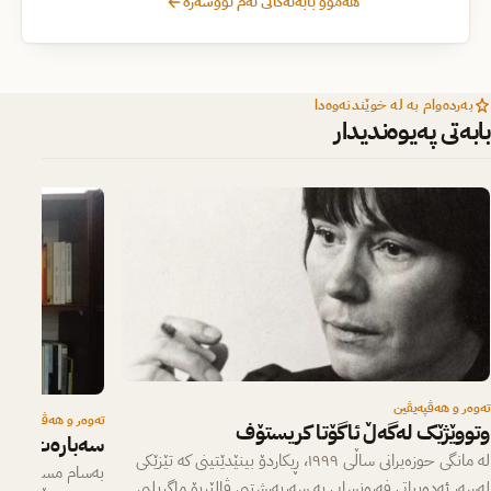
هەموو بابەتەکانی ئەم نووسەرە
بەردەوام بە لە خوێندنەوەدا
بابەتی پەیوەندیدار
تەوەر و هەڤپەیڤین
تەوەر و هەڤپەیڤین
وتووێژێک لەگەڵ ئاگۆتا کریستۆف
سەبارەت بە وە
لە مانگی حوزەیرانی ساڵی ١٩٩٩، ڕیکاردۆ بینێدێتینی کە تێزێکی
بەسام مستەفا نووس
لەسەر ئەدەبیاتی فەرەنسایی بە سەرپەرشتیی ڤالێریۆ ماگریلیی