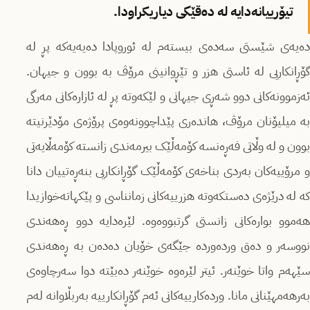
تیۆرییانەدایە لە دەقێکی دیاریکراودا.
دەیەی شێستی سەدەی بیستەم لە ئوروپادا دەیەیەکە پڕ لە
گۆڕانکاریی لە ئاستی هزر و تێڕوانینی مرۆڤ بە بوون و جیهان.
ئەزموونەکانی دوو شەڕی جیهانی و لێکەوتە پڕ لە ئازارەکانی مەرگی
بە میلیۆنان مرۆڤ، هاندەری پێداچوونەوەی پرۆژەی مۆدێرنیتە
بوون و لە وڵاتی فەڕەنسە کۆمەڵێک بیرمەندی زانستە کۆمەڵایەتی
و مرۆییەکان بەردی بناخەی کۆمەڵێک گۆڕانکاریی بنەڕەتییان دانا
کە لە درێژەی دەستکەوتە هزرییەکانی زمانناسی و پێکهاتەخوازیدا
هەموو بوارەکانی زانستی گرتبووەوە. لێرەدایە دوو ڕەهەندی
نووسەر و دەق وردەوردە جێگەی خۆیان دەدەن بە ڕەهەندی
سێهەم واتا خوێنەر. ئیتر لێرەوە خوێنەر دەبێتە دوا سەرچاوەی
بەرهەمهێنانی مانا. وردەکارییەکانی ئەم گۆڕانکارییە بەربڵاوانە لەم