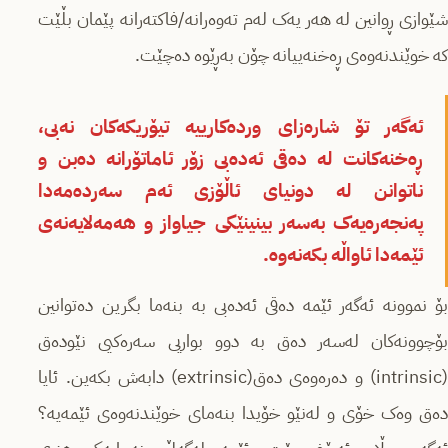
شێوازی ڕوانین لە هەر یەک لەم تەوەرانە/فاکتەرانە پێمان بڵێت
کە خوێندنەوەی ڕەخنەییانە چۆن بەڕێوە دەچێت.
ئەگەر تۆ شارەزای وردەکارییە تیۆریکەکان نەبی،
ڕەخنەکانت لە دەقی ئەدەبی زۆر ئاماتۆرانە دەبن و
ناتوانن لە دونیای ئاڵۆزی ئەم سەردەمەدا
پەنجەرەیەک بەسەر بینینێکی جیاواز و هەمەلایەنەی
ئێمەدا ئاواڵە بکەنەوە.
بۆ نموونە ئەگەر ئێمە دەقی ئەدەبی بە بنەما بگرین دەتوانین
بۆچوونەکان لەسەر دەق بە دوو بواریی سەرەکیی نێودەق
(intrinsic) و دەرەوەی دەق(extrinsic) دابەش بکەین. ئایا
دەق وەک خۆی و لەنێو خۆیدا بنەمای خوێندنەوەی ئێمەیە؟