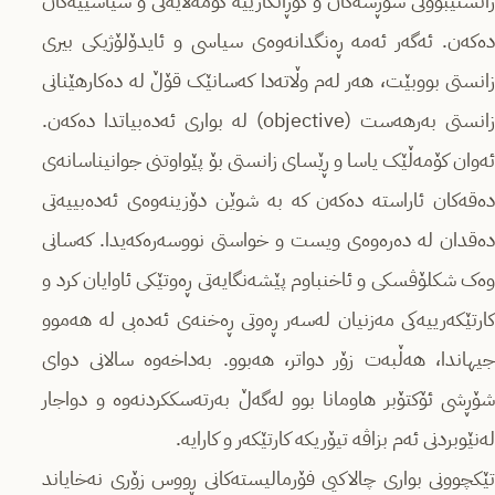
زانستیبوونی شۆڕشەکان و گۆڕانکارییە کۆمەڵایەتی و سیاسییەکان
دەکەن. ئەگەر ئەمە ڕەنگدانەوەی سیاسی و ئایدۆلۆژیکی بیری
زانستی بووبێت، هەر لەم وڵاتەدا کەسانێک قۆڵ لە دەکارهێنانی
زانستی بەرهەست (objective) لە بواری ئەدەبیاتدا دەکەن.
ئەوان کۆمەڵێک یاسا و ڕێسای زانستی بۆ پێواوتنی جوانیناسانەی
دەقەکان ئاراستە دەکەن کە بە شوێن دۆزینەوەی ئەدەبییەتی
دەقدان لە دەرەوەی ویست و خواستی نووسەرەکەیدا. کەسانی
وەک شکلۆڤسکی و ئاخنباوم پێشەنگایەتی ڕەوتێکی ئاوایان کرد و
کارتێکەرییەکی مەزنیان لەسەر ڕەوتی ڕەخنەی ئەدەبی لە هەموو
جیهاندا، هەڵبەت زۆر دواتر، هەبوو. بەداخەوە سالانی دوای
شۆڕشی ئۆکتۆبر هاومانا بوو لەگەڵ بەرتەسککردنەوە و دواجار
لەنێوبردنی ئەم بزاڤە تیۆریکە کارتێکەر و کارایە.
تێکچوونی بواری چالاکیی فۆرمالیستەکانی ڕووس زۆری نەخایاند