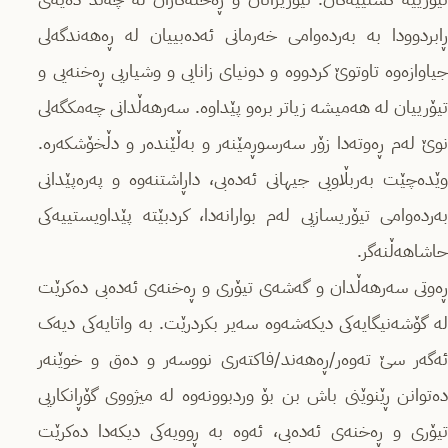
ڕابردوودا بە بەردەوامی خەرمانی ئەدەبییان لە ڕەهەندگەلی
جیاوازەوە تاوتوێ کردووە و دونیای زانایی و وشیاریی ڕەخنەیی و
تیۆرییان لە هەمیشە زیاتر برەو پێداوە. سەرهەڵدانی چەمکگەلی
نوێ لەم ڕەوتەدا زۆر سەرسوڕمێنەر و بەڵێندەر و دڵخۆشکەرە.
وێدەچێت بەربڵاویی جیهانی ئەدەبی، داڕاشتنەوە و پەرەپێدانی
بەردەوامی تیۆریسازیی لەم بوارانەدا، کردبێتە پێداویستییەکی
حاشاهەڵنەگر.
ڕەوتی سەرهەڵدان و گەشەی تیۆری و ڕەخنەی ئەدەبی دەکرێت
لە گۆشەنیگایەکی دیکەشەوە سەیر بکردرێت. بە واتایەکی دیەک
ئەگەر سێ تەوەر/ڕەهەند/فاکتەری نووسەر و دەق و خوێنەر
دەتوانن ڕێنوێنی باش بن بۆ وردبوونەوە لە میژووی گۆڕانکاریی
تیۆری و ڕەخنەی ئەدەبی، ئەوە بە ڕوویەکی دیکەدا دەکرێت