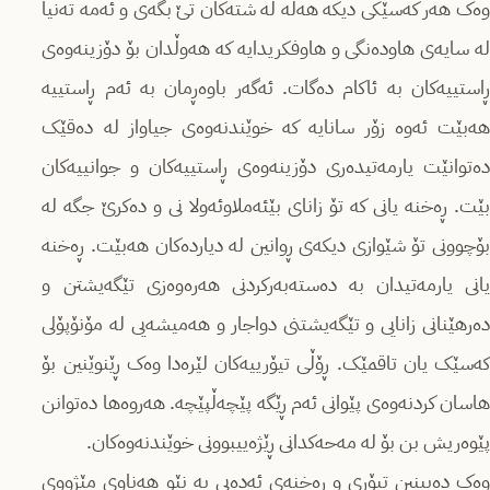
وەک هەر کەسێکی دیکە هەڵە لە شتەکان تێ بگەی و ئەمە تەنیا
لە سایەی هاودەنگی و هاوفکریدایە کە هەوڵدان بۆ دۆزینەوەی
ڕاستییەکان بە ئاکام دەگات. ئەگەر باوەڕمان بە ئەم ڕاستییە
هەبێت ئەوە زۆر سانایە کە خوێندنەوەی جیاواز لە دەقێک
دەتوانێت یارمەتیدەری دۆزینەوەی ڕاستییەکان و جوانییەکان
بێت. ڕەخنە یانی کە تۆ زانای بێئەملاوئەولا نی و دەکرێ جگە لە
بۆچوونی تۆ شێوازی دیکەی ڕوانین لە دیاردەکان هەبێت. ڕەخنە
یانی یارمەتیدان بە دەستەبەرکردنی هەرەوەزی تێگەیشتن و
دەرهێنانی زانایی و تێگەیشتنی دواجار و هەمیشەیی لە مۆنۆپۆلی
کەسێک یان تاقمێک. ڕۆڵی تیۆرییەکان لێرەدا وەک ڕێنوێنین بۆ
هاسان کردنەوەی پێوانی ئەم ڕێگە پێچەڵپێچە. هەروەها دەتوانن
پێوەریش بن بۆ لە مەحەکدانی ڕێژەییبوونی خوێندنەوەکان.
وەک دەبینین تیۆری و ڕەخنەی ئەدەبی بە نێو هەناوی مێژووی