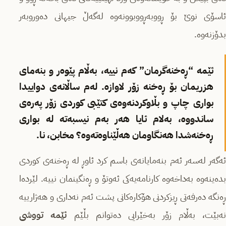
ئاسۆی نوێ بۆ ڕووبەڕووبوونەوە لەگەڵ جیهانی دەوروبەر
بدۆزنەوە.
ئێمە “ڕەخنەگرمان” کەم نییە، بەڵام پێوەر و بنەمای
هزریمان بۆ ڕەخنە زۆر لاوازە. لەم ساڵانەی دواییدا
بواری چاپ و بڵاوکردنەوەی کتێبی کوردی زۆر پەرەی
ساندووە، بەلام ئایا هەر بەم نیسبەتە لە بواری
ڕەخنەشدا هەنگاومان هەڵێناوەتەوە؟ مخابن، نا.
ئەگەر لەسەر ئەم بنەمایانەی باسم کرد ئاوڕ لە ڕەخنەی کوردی
بدەینەوە بەداخەوە کارنامەیەکی ئەوتۆ و ڕەنگینمان نییە. لێردەا
ڕەنگە دەرفەتی ڕیزکردنی هۆکارەکانی پشت ئەم نەداری و هەژارییە
ەبێت، بەڵام زۆر بەخێرایی دەتوانم بڵێم
ئێمە تووشی