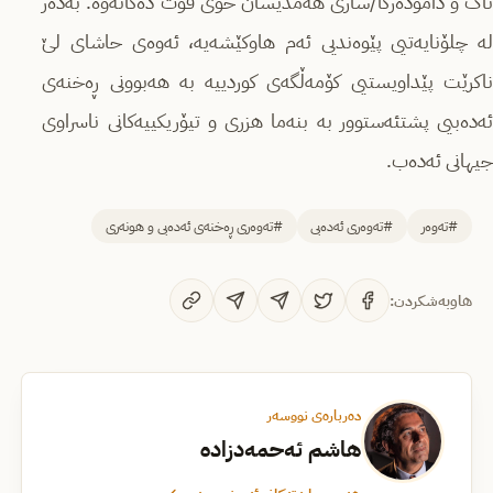
تاک و دامودەزگا/سازی هەمدیسان خۆی قوت دەکاتەوە. بەدەر
لە چلۆنایەتیی پێوەندیی ئەم هاوکێشەیە، ئەوەی حاشای لێ
ناکرێت پێداویستیی کۆمەڵگەی کوردییە بە هەبوونی ڕەخنەی
ئەدەبیی پشتئەستوور بە بنەما هزری و تیۆریکییەکانی ناسراوی
جیهانی ئەدەب.
#تەوەر
#تەوەری ئەدەبی
#تەوەری ڕەخنەی ئەدەبی و هونەری
هاوبەشکردن:
دەربارەی نووسەر
هاشم ئەحمەدزادە