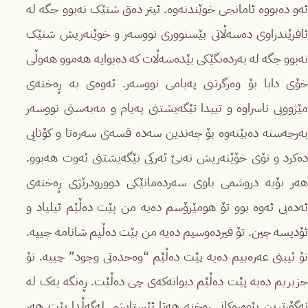
ئەو دەبووە ئامانجی خوێندنەوە. ئیتر دەق شتێک نەبوو جگە لە
ئافرێندراوی دەسەڵاتی بێسنووری نووسەر و خوێنەریش شتێک
نەبوو جگە لە بەردەنگێکی بێدەسەڵات کە دەبوایە هەموو هەوڵی
خۆی دابا بۆ وەرگرتنی پەیامی نووسەر. ئەوەی بە ڕەخنەی
مێژوویی ناسراوە و تییدا تێگەیشتنی پەیام و مەبەستی نووسەر
بەرجەستە دەبێتەوە بۆ چەندین سەدە قسەی سەرەتا و کۆتایی
دەکرد و تۆی خۆێنەریش تەنێ ئەرکی تێگەیشتنی ئەوت هەبوو.
هەر بۆیە دروشمی باوی سەردەمانێکی دوورودرێژی ڕەخنەی
ئەدەبی ئەوە بوو تۆ هومێرۆسم دەیە من پێت دەڵێم ئیلیاد و
ئۆدیسە چین. تۆ فیردەوسیم دەیە من پێت دەڵیم شانامە چییە.
تۆ ئیبنی عەرەبیم دەیە پێت دەڵێم “وەحدەتی وجود” چییە. تۆ
جزیریم دەیە پێت دەڵێم دیوانەکەی چی دەڵێت. ڕەنگە یەک لە
نەگۆڕترین پێوەرەکانی ڕەخنە هەتا ئێستایشی لەگەڵدا بێت هەر