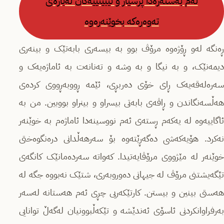
لەم بەستەرەدا پرسیار و تێبینییەکان لەبارەی
تەوەرەکە بخوێنەرەوە
ڕەنگە لەو ڕۆژەوە مرۆڤ بوو بە بیسەری بابەتێک و بینەری
دیمەنێک، و بە نیگا و بە وشە و تەنانەت بە ئاماژەیەک و
سەرەلەقەیەک ڕای خۆی دەربڕی، ئێمە ڕووبەڕووی کردەی
هەڵسەنگاندن و ڕاڤەی بابەتی بیسراو و بینراو بووبین. من بە
ئاگاییەوە لە یەکەم ڕستەی ئەم نووسینەدا ئاماژەم بە خوێنەر
نەکرد. هۆیەکەشی دەگەڕێتەوە بۆ سەرهەڵدانی درەنگوەختی
خوێنەر لە مێژووی مرۆڤایەتیدا. کەواتە سەردەمانێک کانگەی
تێگەیشتنی مرۆڤ لە جیهانی دەوروبەری، شتێک نەبووە جگە لە
هەستی بینین و بیستن. کارتێکەریی چڕی ئەم هەستانە لەسەر
بەرفراوانکردنی ئاسۆی ئەندێشە و تێکەڵبوونیان لەگەڵ توانایی