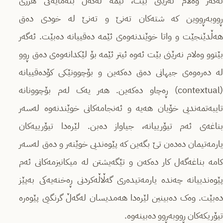
ئەگەر وەڵام ئەرێنی بێت، ئێمە لەگەڵ بنەمایەکی هزری
ڕووبەڕووین کە شتەکان تەنێ و تەنێ لە خودی دەق
هەڵدێنجێت و واتا خوێندنەوەی ئێمە دەقییانە دەبێت. ئەگەر
بێتوو وەلام نەرێنی بێت ئەوە ئیتر ئێمە بۆ لێکدانەوەی دەق ڕوو
لە دەرەوەی جیهانی دەق دەکەین و بۆچوونێکی کۆدەقییانە
(contextual) ڕەچاو دەکەین. هەر یەک لەم بۆچوونانە
تایبەتمەندیی خۆیان هەیە و ئەنجامەکانی خوێندنەوە لەسەر
بناغەی ئەم تیۆرییانە، جیاواز دەبن. لێرەدا تیۆرییەکان
یارمەتیمان دەدەن تێ بگەین کە پێوەندیی خوێنەر و دەق لەسەر
کامە بناغەگەل کار دەکەن و تێگەیشتن لە میکانیزمەکانی ئەم
پێوەندییانە چەندە یارمەتیدەری گەڵاڵەکردنی ڕەخنەیەکی بەپێز
دەبێت. وەک دەبینین لێرەدا هەمدیسان لەگەڵ گرنگیی پێوەرە
تیۆریکەکان ڕووبەڕوو دەبینەوە.