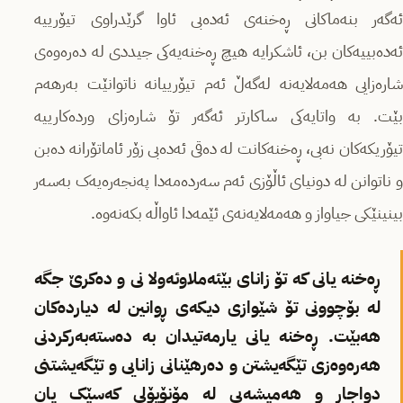
ئەگەر بنەماکانی ڕەخنەی ئەدەبی ئاوا گرێدراوی تیۆرییە
ئەدەبییەکان بن، ئاشکرایە هیچ ڕەخنەیەکی جیددی لە دەرەوەی
شارەزایی هەمەلایەنە لەگەڵ ئەم تیۆرییانە ناتوانێت بەرهەم
بێت. بە واتایەکی ساکارتر ئەگەر تۆ شارەزای وردەکارییە
تیۆریکەکان نەبی، ڕەخنەکانت لە دەقی ئەدەبی زۆر ئاماتۆرانە دەبن
و ناتوانن لە دونیای ئاڵۆزی ئەم سەردەمەدا پەنجەرەیەک بەسەر
بینینێکی جیاواز و هەمەلایەنەی ئێمەدا ئاواڵە بکەنەوە.
ڕەخنە یانی کە تۆ زانای بێئەملاوئەولا نی و دەکرێ جگە
لە بۆچوونی تۆ شێوازی دیکەی ڕوانین لە دیاردەکان
هەبێت. ڕەخنە یانی یارمەتیدان بە دەستەبەرکردنی
هەرەوەزی تێگەیشتن و دەرهێنانی زانایی و تێگەیشتنی
دواجار و هەمیشەیی لە مۆنۆپۆلی کەسێک یان