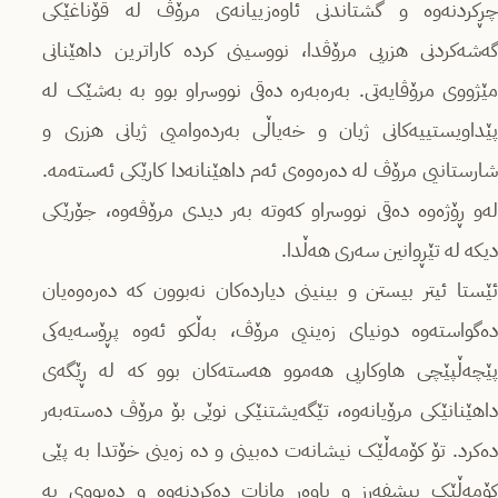
چڕکردنەوە و گشتاندنی ئاوەزییانەی مرۆڤ لە قۆناغێکی
گەشەکردنی هزریی مرۆڤدا، نووسینی کردە کاراترین داهێنانی
مێژووی مرۆڤایەتی. بەرەبەرە دەقی نووسراو بوو بە بەشێک لە
پێداویستییەکانی ژیان و خەیاڵی بەردەوامیی ژیانی هزری و
شارستانیی مرۆڤ لە دەرەوەی ئەم داهێنانەدا کارێکی ئەستەمە.
لەو ڕۆژەوە دەقی نووسراو کەوتە بەر دیدی مرۆڤەوە، جۆرێکی
دیکە لە تێڕوانین سەری هەڵدا.
ئێستا ئیتر بیستن و بینینی دیاردەکان نەبوون کە دەرەوەیان
دەگواستەوە دونیای زەینیی مرۆڤ، بەڵکو ئەوە پڕۆسەیەکی
پێچەڵپێچی هاوکاریی هەموو هەستەکان بوو کە لە ڕێگەی
داهێنانێکی مرۆیانەوە، تێگەیشتنێکی نوێی بۆ مرۆڤ دەستەبەر
دەکرد. تۆ کۆمەڵێک نیشانەت دەبینی و دە زەینی خۆتدا بە پێی
کۆمەڵێک پیشفەڕز و باوەڕ مانات دەکردنەوە و دەبووی بە