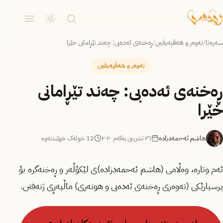
سەرەتا
/
تەوەر و هەڤپەیڤین
/
ڕەخنەی ئەدەبی: چەند تێڕامانی خێرا
تەوەر و هەڤپەیڤین
ڕەخنەی ئەدەبی: چەند تێڕامانی
خێرا
هاشم ئەحمەدزادە
٢٦ تشرینی یەکەم ٢٠٢٠
12 خولەک خوێندنەوە
ئەم وتارە، وەڵامی (هاشم ئەحمەدزادە)ی لێکۆڵەر و ڕەخنەگرە بۆ
پرسیارێکی (تەوەری ڕەخنەی ئەدەبی و هونەری) ماڵپەڕی ژنەفتن.