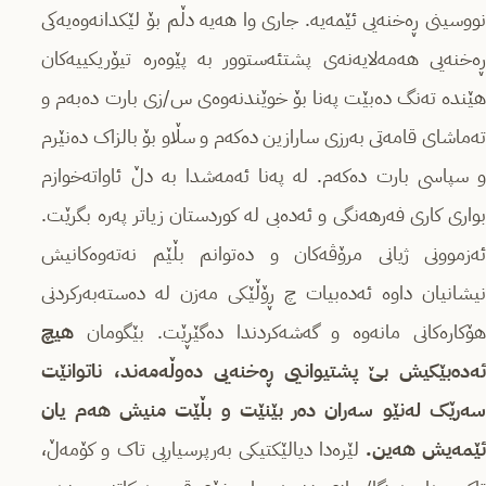
نووسینی ڕەخنەیی ئێمەیە. جاری وا هەیە دڵم بۆ لێکدانەوەیەکی
ڕەخنەیی هەمەلایەنەی پشتئەستوور بە پێوەرە تیۆریکییەکان
هێندە تەنگ دەبێت پەنا بۆ خوێندنەوەی س/زی بارت دەبەم و
تەماشای قامەتی بەرزی سارازین دەکەم و سڵاو بۆ بالزاک دەنێرم
و سپاسی بارت دەکەم. لە پەنا ئەمەشدا بە دڵ ئاواتەخوازم
بواری کاری فەرهەنگی و ئەدەبی لە کوردستان زیاتر پەرە بگرێت.
ئەزموونی ژیانی مرۆڤەکان و دەتوانم بڵێم نەتەوەکانیش
نیشانیان داوە ئەدەبیات چ ڕۆڵێکی مەزن لە دەستەبەرکردنی
هۆکارەکانی مانەوە و گەشەکردندا دەگێڕێت. بێگومان
هیچ
ئەدەبێکیش بێ پشتیوانیی ڕەخنەیی دەوڵەمەند، ناتوانێت
سەرێک لەنێو سەران دەر بێنێت و بڵێت منیش هەم یان
ێمەیش هەین.
لێرەدا دیالێکتیکی بەرپرسیاریی تاک و کۆمەڵ،