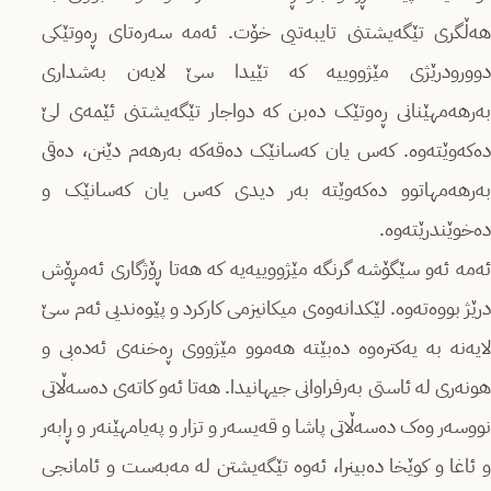
هەڵگری تێگەیشتنی تایبەتیی خۆت. ئەمە سەرەتای ڕەوتێکی
دوورودرێژی مێژووییە کە تێیدا سێ لایەن بەشداری
بەرهەمهێنانی ڕەوتێک دەبن کە دواجار تێگەیشتنی ئێمەی لێ
دەکەوێتەوە. کەس یان کەسانێک دەقەکە بەرهەم دێنن، دەقی
بەرهەمهاتوو دەکەوێتە بەر دیدی کەس یان کەسانێک و
دەخوێندرێتەوە.
ئەمە ئەو سێگۆشە گرنگە مێژووییەیە کە هەتا ڕۆژگاری ئەمڕۆش
درێژ بووەتەوە. لێکدانەوەی میکانیزمی کارکرد و پێوەندیی ئەم سێ
لایەنە بە یەکترەوە دەبێتە هەموو مێژووی ڕەخنەی ئەدەبی و
هونەری لە ئاستی بەرفراوانی جیهانیدا. هەتا ئەو کاتەی دەسەڵاتی
نووسەر وەک دەسەڵاتی پاشا و قەیسەر و تزار و پەیامهێنەر و ڕابەر
و ئاغا و کوێخا دەبینرا، ئەوە تێگەیشتن لە مەبەست و ئامانجی