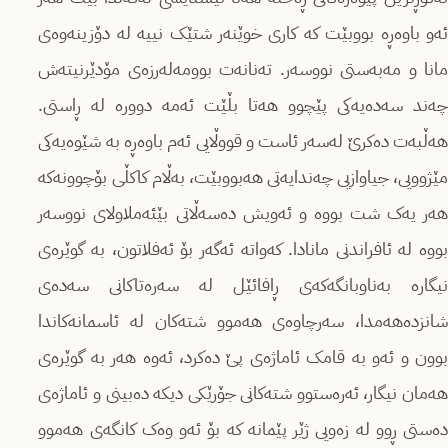
ئەو باوەڕە بووبێت کە کاری خوێنەر شتێک نییە لە دۆزینەوەی
مانا و مەبەستی نووسەر. تەنانەت بوومەلەرزەی مۆدێرنیتەش
چەند سەدەیەکی پێچوو هەتا بڵێت ئەمە دوورە لە ڕاستی.
هەڵبەت دەکرێ لەسەر ئاست و قووڵایی ئەم باوەڕە بە شێوەیەکی
مێژوویی، جیاوازیی چەندایەتی هەبووبێت، بەڵام کاکڵی بۆچوونەکە
هەر یەک شت بووە و ئەویش دەسەڵاتی بێئەملاولای نووسەر
بووە لە ئافراندنی مانادا. کەواتە ئەگەر بۆ ئەفلاتون، بە گوێرەی
نیگارە بەناوبانگەکەی ڕافائێل لە سەرەتاکانی سەدەی
شانزدەهەمدا، سەرچاوەی هەموو شتەکان لە ئاسمانەکاندا
بوون و ئەو بە قامک ئاماژەی پێ دەکرد، ئەوە هەر بە گوێرەی
هەمان نیگار، ئەرەستوو شتەکانی جۆرێکی دیکە دەبینی و ئاماژەی
دەستی ڕوو لە زەویی ژێر پێمانە کە بۆ ئەو وەک کانگەی هەموو