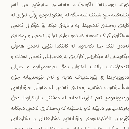
کورتە نووسینەدا ناگونجێت. مەبەستی سەرەکیی من لەم
پێشەکییە چڕە شتێک نییە جگە لە زەقکردنەوەی ڕۆڵی تیۆری لە
کایەی ڕەخنەی ئەدەبیدا. بە واتایەکی دیکە بۆ هۆگرانی ئەدەبی
هەنگاوی گرنگ ئەوەیە کە دوو بواری تیۆری ئەدەبی و ڕەخنەی
ئەدەبی لێک جیا بکەنەوە. لە کاتێکدا تێۆریی ئەدەبی هەوڵی
تیگەیشتن لە میکانیزمی کارکردی بەرهەمهێنانی ئەدەبی دەدات و
تێدەکۆشێت بزانێت لەنێوان دەقی بەرهەمهاتوو و جیهانی
دەوروبەریدا چ پێوەندییەک هەیە و ئەم پێوەندییانە چۆن
هەڵسوکەوت دەکەن، ڕەخنەی ئەدەبی لە هەوڵی چلۆنایەتیی
وردبوونەوەی ئەم تیۆرییانەدایە لە دەقێکی دیاریکراودا. دەقی
بەرهەمهاتوو دەبێتە ئەو بەستێنە کە ڕەخنەکاری ئەدەبی دەیکاتە
گۆڕەپانی تاقیکردنەوەی چلۆنایەتیی دەکارهێنان و بەکارهاتنی
تیۆرییە گشتییەکان. تیۆریزانان و ڕەخنەکاران لە چەند دەیەی