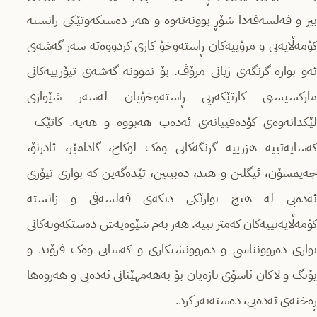
بیر و فەلسەفەدا شۆڕ بوونەتەوە و هەر دەستکەوتێکی زانستە
کۆمەڵایەتی و مرۆییەکان ڕاستەوخۆ کاری کردووەتە سەر گەشەی
ئەو بوارە گرنگەی ژیانی مرۆڤ. بۆ نموونە گەشەی تیۆرییەکانی
مارکسیستی کارتێکەریی ڕاستەوخۆیان لەسەر شێوازی
لێکدانەوەی کۆدەقییانەی ئەدەب هەبووە و هەیە. کاتێک
کەسایەتییە هزرییە گرنگەکانی وەک لوکاج، گادامێر، ئادرنۆ،
جەیمسۆن، ئیگلتن و هتد، دەبینین، تێدەگەین کە بواری تیۆری
ئەدەبی لە هیچ بوارێکی دیکەی فەلسەفی و زانستە
کۆمەڵایەتییەکان کەمتر نییە. هەر بەم شێوەیەش دەستکەوتەکانی
بواری دەروونناسی و دەروونشیکاری و کەسانی وەک فرۆید و
یۆنگ و لاکان ئاسۆی تازەیان بۆ بەهەمهێنانی ئەدەبی و هەروەها
ڕەخنەی ئەدەبی، دەستەبەر کرد.