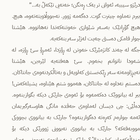
درێژو سپییە، ئەوانی تر یەک ڕەنگن؛ خەنەیی تێکەڵ بە…”
بیرم نەماوە چیترت گوت. دەگەمە ژوور. نەجووڵاویتەتەوە، هیچ.
هیچ گۆڕانێک بەسەر شێوازی خەوتنەکەتدا نەهاتووە. هێشتا
چوار قامکی دەستی چەپت لەژێر سەرینەکەیە.
جگە لە چەند کاتژمێرێک خەوتن لە ڕۆژدا، ئەمڕۆ سێ ڕۆژە، لە
شەودا ناتوانم بخەوم. سێ هەفتەیە لێرەین، هێشتا
نەپڕژاومەتە سەر ڕێکخستنی کەلوپەل و بەتاڵکردنەوەی جانتاکان.
دەستم نەداوە لە جانتاکان، هەموو شتم هێناوە، پشیلەکەش!
بیر لە بیانووێک دەکەمەوە بۆ ئەوەی جارێکی دیکە بگوازینەوە.
دەڵێی: چی دیسان لەماوەی حەڤدە مانگی هاوسەرگیریمان
ئەمە چوارەم کەڕەتە دەگوازینەوە؟ جارێک بە بیانووی بچووکی
مووبەقەکە؟ جارێک بە بیانووی نەبوونی ژوورێکی دیکە بۆ
منداڵەکەمان. کوا منداڵ؟ جارێکی تر بە بیانووی نەبوونی سەوزایی