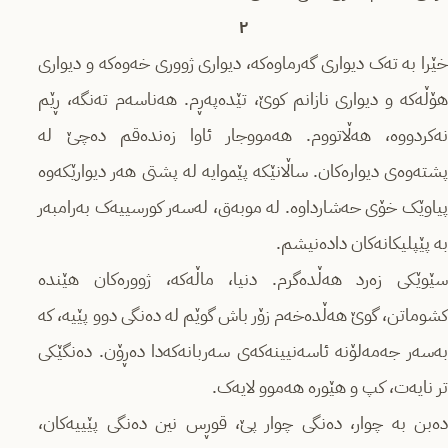
٢
خێرا بە تەک دیواری گەرماوەکە، دیواری ژووری خەوەکە و دیواری
هۆڵەکە و دیواری نازانم کوێ، تێدەپەڕم. هەناسەم تەنگە، ڕێم
نەکردووە، هەڵاتووم. هەمووجار ئاوا زەندەقم دەچێ لە
پشتەوەی دیوارەکان. ساڵانێکە پێموایە لە پشتی هەر دیوارێکەوە
پیاوێک خۆی حەشارداوە. لە موبەق، لەسەر کورسییەک بەرامبەر
بە پێپلیکانەکان دادەنیشم.
سێوێکی زەرد هەڵدەگرم. دنیا، ماڵەکە، ژوورەکان هێندە
کشوماتن، گوێ هەڵدەخەم زۆر باش گوێم لە دەنگی دوو پێیە، کە
بەسەر جەمەلۆنە ئاسەنیینەکەی سەربانەکەدا دەڕۆن. دەنگێکی
تر نایەت، کپ و هێورە هەموو لایەک.
دەبن بە چوار، دەنگی چوار پێ، قوڕس نین دەنگی پێییەکان،