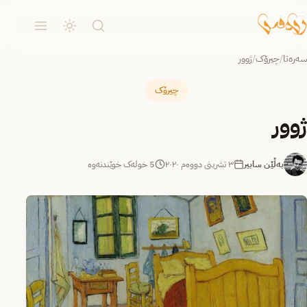
سەرەتا
/
چیرۆک
/
ژوور
چیرۆک
ژوور
بەڵێن سابیر
٣ تشرینی دووەم ٢٠٢٠
5 خولەک خوێندنەوە