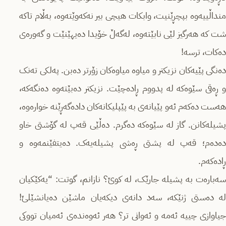
منداڵییەوە بپچڕێنیت، وابکات هیچی بیر نەکەوێتەوە، بەڵام تاکە
شت کە هەرگیز لێی نابێتەوە، لەگەڵ خۆیدا دەیهێنێت و گەورەی
دەکات، ترسە!
دەنگی پێیەکان نزیکتر و میاوە میاوەکان زۆرتر دەبن. پەلکی تەنک
و ڕەقی سێوەکە لە پدووم ڕادەچێت. نزیکتر دەبێتەوە دەنگەکە،
هەست دەکەم ئەو پێیانەی بە پێپلیکانەکان دادەگەڕێنە خوارەوە،
پشیلەکانن. گاز لە سێوەکە ده‌گرم. دەڵێی قەپ لە گۆشتی خاو
دەدەم؛ قەپ لە پشتی ڕەشی پشیلەیەک. دەیتفێنمەوە و
ڕادەکەم.
سەبارەت بە پشیلە جارێک، لە کوێ؟ نازانم، گوتت: “یەکێکیان
لە دەستی ژنێکە، سەد دانەی دیکەیان ماشێن دەیانشێلێ!
جیاوازی چییە ئەمە و ئەوانی تر؟ هەر ئەوەندەی ئەمیان تووکی