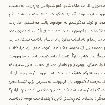
هەمووی نا، هەندێک شەو، ئەو شەوانەی وەڕەزیت بە دەست
نووسینەوە، توند ئێخەی دەگرتیت. دەهاتیت، باوەشت لێم
دەدا و توند دەتگوشیم بە خۆتەوە. پاڵت دەخستم. جگەرەت
دەکێشا و بێ ئەوەی تاقەتت هەبێ هیچ بڵێی، خاو دەبوویتەوە
بەسەرمدا و تەماشات دەکردم. تەماشام ناکەیت ئێستا، سەرت
بردووەتە ژێر لێفەکەوە. نەک هەر ئەوە، هەم قژە درێژەکانت
ئاوەڵا نین، هەم پانتۆڵەکەتت لەبەرنەکردووەتەوە. نەخەوتوویت
ئاوا، هەرگیز. نیوەی پێنج قامکی دەستی چەپت لە ژێر سەرینەکە
نەبووە، هەرگیز. هەرگیز دەستتت نەخستووتە ژێر سەرین، یان لە
کەمەرمت ئاڵاندووە، یان کردوونت بە سەرین بۆم. ئێستا دەبێ
شتێک لەژێر سەرینەکە بێت! دەڵێی: وەک چی؟ دەڵێم: نازانم؟
دەڵێی: پشیلەیەک، ڕەشێکی گەورە؟ پێدەکەنیت توڕەم دەکەیت.