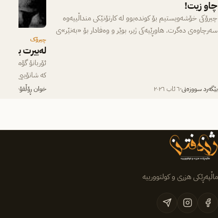
چاو زیت!
چیرۆکی خۆشەویستیم بۆ کوندەبوو لە کارتۆنێکی منداڵییەوە
سەرچاوەی دەگرت. هاوڕێیەکی ژیر، بوێر و وەفادار بۆ «بەنێر»ی
چیرۆک
بچووک، کە لە یەکەم…
لەبیرت بێت
ئۆربانۆ گۆمێزت لە
کە شانۆییی ”گۆران
سەردەمی پەتای ئە
بێگەرد سووزەنی
٦ ئاب ٢٠٢٦
خوان ڕۆڵفۆ
٥ ئاب ٢٠٢٦
ماڵپەڕێکی هزری و کولتوورییە