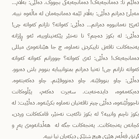
دەڵێم نا: دەمانچەیەک! دەمانچەیەکی بچووک. دەڵێی: بەڵام…
مەیڵێ دەزانم دەڵێی: بەڵام ئێمە دەمانچەمان لە ماڵەوە نییە.
ئەرێ نەمانبووە دەزانم… دەڵێی: کەواتە؟ نازانم کەواتە چی!
دەڵێی: لە بکوژ دەچم؟ نا نەخێر پێکەنیناوییە، ئەو ڕۆژانە
پەنجەکانت تاقەتی تاپیکردنی نەماوە، چ جا هێنانەوەی میللی
دەمانچەیەک! دەڵێی: ئەی کەواتە؟ چووزانم کەواتە کەواتە
کەواتە نازانم چی! تەنیا دەزانم بمتوانیبایە بنووم باش دەبوو.
دەڵێی: چاو بنووقێنە. چاو دەنووقێنم. چاو دەکەیتەوە.
دەیکەمەوە، دایدەخەیت. سەیرت دەکەم، پێڵوەکانت
ناجووڵێنەوە، دەڵێی چیتر تاقەتیان نەماوە بکرێنەوە. دەڵێیت: لە
بکوژ ناچم وانییە؟ لە بکوژ ناکەیت نەخێر، قامکەکانت وردن،
کچانەن پەنجەکانت. پەنجەکانت جگە لە هەڵدانەوەی پەڕ و
گرتنی قەڵەم هێزی هیچ شتێکی دیکەیان تیا نییە.