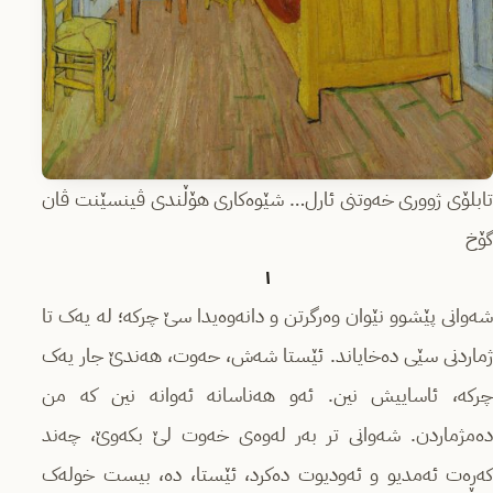
تابلۆی ژووری خەوتنی ئارل… شێوەکاری هۆڵندی ڤینسێنت ڤان
گۆخ
١
شەوانی پێشوو نێوان وەرگرتن و دانەوەیدا سێ چرکە؛ لە یەک تا
ژماردنی سێی دەخایاند. ئێستا شەش، حەوت، هەندێ جار یەک
چرکە، ئاساییش نین. ئەو هەناسانە ئەوانە نین کە من
دەمژماردن. شەوانی تر بەر لەوەی خەوت لێ بکەوێ، چەند
کەڕەت ئەمدیو و ئەودیوت دەکرد، ئێستا، دە، بیست خولەک