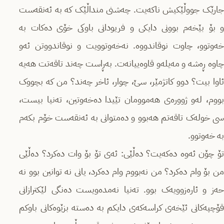
جارێک جووڵێکیش ناکەیت. چەشنی منداڵێک کە بە ئەنقەست
و بۆ بێخەم بوونی دایکی و فریودانی باوکی خۆی دەکات بە
خەوتوو، چاوت نوقاندووە. نەخەوتوویت و نوقاندووتن ئەو
چاوە ڕەشە و مەیلەو قاوەییانەت. بەڕاست چەند تاقەتت هەیە
ئاوا بیت؟ دوو کاتژمێر، سێ، چوار، ئاخر چەند؟ من کە بچووک
بووم، لەو ژوورەی هەموومان تێیدا دەخەوتین، تەنیا بیست،
سی خولەک تاقەتم هەبوو و دەمتوانی بە ئەنقەست خۆم بکەم
بە خەوتوو.
تۆ چۆن ئەوە دەکەیت؟ ده‌ڵێی: ئەی تۆ بۆ وات دەکرد؟ دەڵێی
من بۆ وام دەکرد؟ من نەبووم وام دەکرد، یانی نە توانین بوو نە
حەز و ئارەزوویەک بوو. تەنیا نەمدەویست دەنگی لێکترازانی
قۆچپەکانی ئێخەی کراسەکەی دایکم بە دەستە بزێوەکانی باوکم