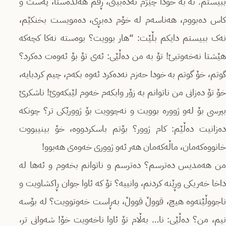
ببیستم. نە بە خودا چێژم نەدەبینی، ڕقم هەڵدەستا، پەست و
کاس دەبووم، هەناسەم لە خۆم دەبڕی، دەمویست بخنکێم،
نەک ببیستم دایکم بڵێت: “هار بوویت؟ بوەستە نەکا کچەکە
هێشتا نەخەوتبێ! تۆ بە من دەڵێی: ئەی تۆ بۆ ئەوەت دەکرد؟
گوتم، خۆ گوتم بە خودا حەزم نەدەکرد ئەوە بکەم، چیم کردبایە،
خۆ تۆ دەزانی من ناتوانم بە زۆر وابکەم خەوم لێبکەوێ! ناشکرێ
بپرسی بۆ لەو ژوورە بوویت و نەچوویت بۆ ژوورێکی تر؟ چونكه‌
دەزانیت دەڵێم: کام ژوور؟ بۆتم باسکردووە، خۆ بینیبووت
خانووەکەمان، ماڵەکەمان هەر ئەو ژووری خەوەی هەبوو!
من هەمدیس دەترسم؟ دەترسم و ناتوانم بخەوم و ئەها لە
داخا خەریکی وڕێنە کردنم، وانییە؟ تۆ کە ئاوا جوان ڕاکشاویت و
ناجووڵێتەوە هیچ، قووڵ قووڵ، بەڕاست خەوتوویت؟ لە بۆسە
نیم، من؟ دەڵێی: نا… بەڵام تۆ ئاوا ناخەویت خۆ! شەوانی تر،