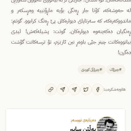
لە حەوشەکە، کۆتا جار ڕەنگی بۆیە ماڕۆنییە وەڕسکەر و
ماندووکەرەکە، کە سەرتاپای دیوارەکانی پێ ڕەنگ کرابوو. گوتم:
ڕەنگیان دەکەینەوە دیوارەکان. گوتت: پشیلەکەش! ئیدی
بیانووەکانت چیتر جێی باوەڕ نین ئازیزم، تۆ ترسەکانت گۆشت
دەگرن!
#چیرۆک
#چیرۆکی کوردی
هاوبەشکردن:
دەربارەی نووسەر
بەڵێن سابیر