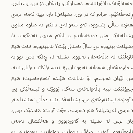
جەمەلۆنەکە ناقۆپێننەوە. دەمیاوێنن، پێیەکان دز نین، پشیلەن.
ڕادەچڵەکێم. خراپتر کە دز نین، پشیلەن! تازە نییە ئەمە، ترسی
هەژدە ساڵی پێشووە، ئەو شەوانەی دایکم بە میاوە میاوی
پشیلەیەکی ڕەش دەیخەواندم و باوکم هیچی نەدەگوت. تۆ
پشیلەت بینیووە سی ساڵ تەمەنی بێت؟ نەتبینیووە. قەت هیچ
ئاژەڵێک لە ماڵەکەمان نەبووە. پشیلە نا، ڕەنگە باش بووایە
سمۆرەیەکمان هەبوایە. نەبوونیان ڕق نییە، تۆ کاتت بۆیان نییە،
من لێیان دەترسم. تۆ تەنانەت هێندە کەمترخەمیت؛ هیچ
چیرۆکێکت نییە پاڵەوانەکەی سەگ، ژووژک و کیسەڵێکی پیر،
دێوەزمە ترسێنەرەکەی من، پشیلەیەک بێت. دەڵێی: هێشتا هەر
دەترسی لە پشیلە؟ هەر دەترسم. خۆت گوتت: هەندێک ترس،
یان ترس لە پشیلە بە گەورەبوون و هەڵکشانی تەمەن
ناڕەوێتەوە. گوتت: مرۆڤ بیەوێت، دەتوانیت پەیوەندی بە