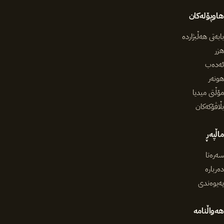
هاوپۆلەکان
بابەتی هەڵبژاردە
هزر
ئەدەب
هونەر
مۆڵتی میدیا
بڵاڤۆکەکان
ماڵپەڕ
سەرەتا
دەربارە
پەیوەندی
هەواڵنامە