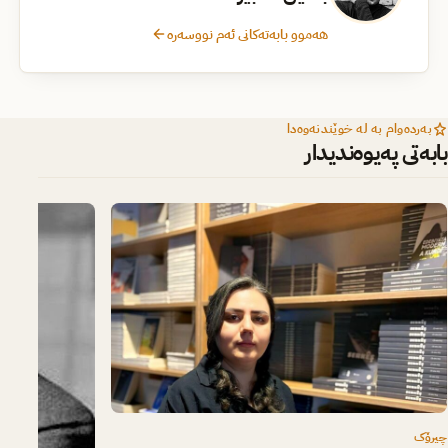
هەموو بابەتەکانی ئەم نووسەرە
بەردەوام بە لە خوێندنەوەدا
بابەتی پەیوەندیدار
چیرۆک