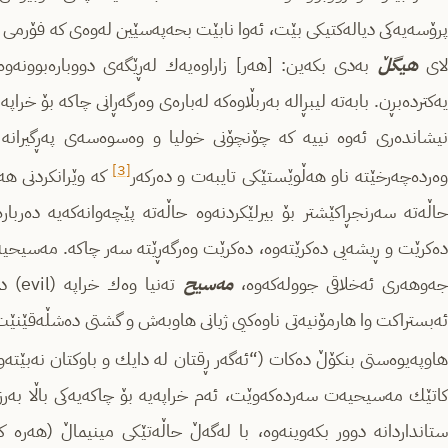
پرۆسه‌یه‌كی دیاله‌كتیكی بێت، ئه‌وا نابێت بحه‌په‌سێین له‌وه‌ی كه فۆرمی م
ای
هیگڵ
به‌دی بكه‌ین: [هه‌ر] زاراوه‌یه‌ك له‌ڕێگه‌ی دووباره‌بوونه‌وه‌ 
یه‌كترده‌بڕن. بابه‌ته‌ لیبڕاله‌ به‌ربڵاوه‌كه‌ له‌باره‌ی وه‌رگه‌ڕانی چاكه‌ بۆ خر
نیشانده‌ری ئه‌وه‌‌ نییه‌ كه‌ چۆنچۆنی خولیا و وه‌سوه‌سه‌ی په‌ڕگیرانه‌ له
[3]
ه‌رده‌چه‌رخێته‌ ناو هه‌ڵوێستێكی تایبه‌ت و ده‌ركه‌ر
كه‌ وێرانكردنی هه‌م
حاڵه‌ته‌‌ سه‌رنجڕاكێشتر بۆ بیرلێكردنه‌وه‌ حاڵه‌ته‌ پێچه‌وانه‌كه‌یه‌ ده‌
‌ده‌كرێت و ڕیشه‌یی ده‌كرێته‌وه‌، ده‌كرێت وه‌رگه‌ڕێته‌ سه‌ر چاكه‌. مه‌سیحیه
ه‌وهه‌ری ئه‌خلاقی جووله‌كه‌وه‌،
مه‌سیح
ته‌نی
ئه‌بستراكت وا هارمۆنیه‌تی ناوه‌كیی ژیانی هاوبه‌ش و گشتی ده‌شڵه‌قێنێت، 
هاوپه‌یوه‌ستی بنكۆڵ ده‌كات (“ئه‌گه‌ر ڕقتان له‌ دایك و باوكتان نه‌بێته
كاتێك مه‌سیحیه‌ت سه‌رده‌كه‌وێت، ئه‌م خراپه‌یه‌ بۆ چاكه‌یه‌كی باڵا به‌رز 
ستانداردانه‌ دوور بكه‌وینه‌وه‌، با له‌گه‌ڵ حاڵه‌تێكی مینیماڵ (هه‌ره