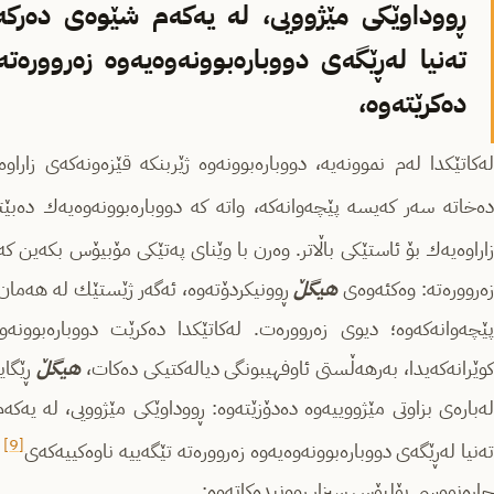
ڕووداوێكی مێژوویی، له‌ یه‌كه‌م شێوه‌ی ده‌ركه‌
ته‌نیا له‌ڕێگه‌ی دووباره‌بوونه‌وه‌یه‌وه‌ زه‌رووره‌
ده‌كرێته‌وه‌،
ه‌كاتێكدا له‌م نموونه‌یه‌، دووباره‌بوونه‌وه‌ ژێربنكه‌ قێزه‌ونه‌كه‌ی زارا
ده‌خاته‌ سه‌ر كه‌یسه‌ پێچه‌وانه‌كه‌، واته كه‌ دووباره‌بوونه‌وه‌یه‌ك ده‌
اراوه‌یه‌ك‌ بۆ ئاستێكی باڵاتر. وه‌رن با وێنای په‌تێكی مۆبیۆس بكه‌ین كه
ه‌رووره‌ته‌: وه‌كئه‌وه‌ی
هیگڵ
ڕوونیكردۆته‌وه‌، ئه‌گه‌ر ژێستێك له‌ هه‌مان دی
پێچه‌وانه‌كه‌وه‌؛ دیوی زه‌رووره‌ت. له‌كاتێكدا ده‌كرێت دووباره‌بوون
وێرانه‌كه‌یدا، به‌رهه‌ڵستی ئاوفهیبونگی دیاله‌كتیكی ده‌كات،
هیگڵ
ڕێگایه
له‌باره‌ی بزاوتی مێژووییه‌وه‌ ده‌دۆزێته‌وه‌: ڕووداوێكی مێژوویی، له‌ یه‌كه
[9]
ه‌نیا له‌ڕێگه‌ی دووباره‌بوونه‌وه‌یه‌وه‌ زه‌رووره‌ته‌ تێگه‌ییه‌ ناوه‌كییه‌كه‌ی
پ
چاره‌نووسی یۆلیۆس سیزار ڕوونیده‌كاته‌وه‌: