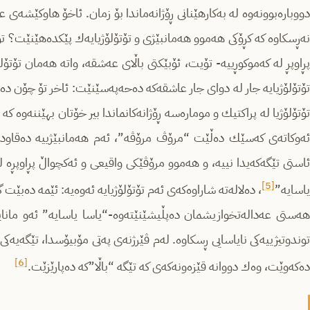
دووباره‌بوونه‌وه‌ له‌ به‌كارهێنانی ڕۆژانه‌ماندا بۆ زمان. ئاخۆ هاوكێشه‌ی 
نه‌ڕسكاوه‌ كه‌ كڕۆكی هه‌موو هه‌مانبێژی و تۆتۆلۆژیایه‌ك پێكده‌هێنێت؟ تۆ
پڕاوپڕ له‌ كه‌موكوڕییه‌- تۆیت، ئۆبێكتی باڵای عه‌شقه‌، واته‌ هه‌مان تۆتۆلۆژی
تۆتۆلۆژیایه‌ جار له‌ دوای جار عاشقه‌كه‌ ده‌حه‌په‌سێنێت: ئاخر تۆ چۆن ده‌تو
تۆتۆلۆژیا له‌ پراكتیك و‌ موماره‌سه‌ ڕۆژانه‌كانماندا بیر خۆتان بهێننه‌وه كه‌ ‌
ئه‌وكاته‌ی كه‌سێك ده‌ڵێت “مرۆڤ مرۆڤه‌”، ئه‌م هه‌مانبێژییه‌ ده‌قاوده‌
ئاستی تێگه‌كه‌یدا نییه‌، و هه‌موو مرۆڤێكی واقیعی و ئه‌كچواڵ پڕاوپڕه‌ 
[5]
یاسایه‌”
، ده‌لاله‌ته‌ شاراوه‌كه‌ی ئه‌م تۆتۆلۆژیایه‌ ئه‌وه‌یه‌: ئێمه‌ ده‌بێت
هه‌ستی عه‌داله‌تخوازیشمان ده‌پڵیشێنێته‌وه‌-“یاسا یاسایه‌” ئه‌و مانایه‌ د
توندوتیژییه‌كی نایاسایی ڕسكاوه‌. له‌م ڤێرژنه‌ی په‌تی مۆبیۆسدا، تێگه‌یه‌ك
[6]
ده‌كه‌وێت، وه‌ك دووانه‌ قێزه‌ونه‌كه‌ی كه‌ تێگه‌ “باڵا”كه‌ ده‌پارێزێت.