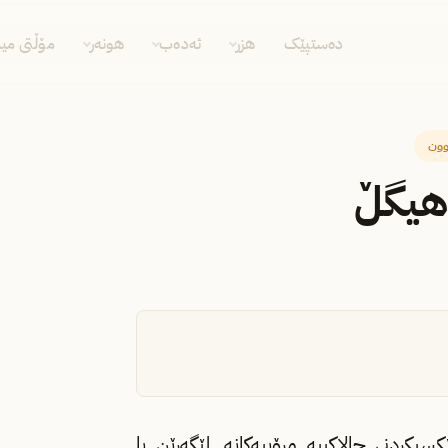
دەستپێک
هزر
ئەدەب
هونەر
مۆڵتی مید
وون
 هیگڵ
كردنی چالاكییه‌ مرۆییه‌كانه‌‌. لێگه‌ڕێن با