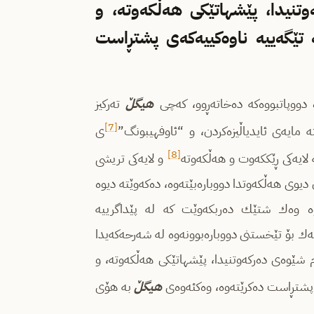
وتنیدا، پێشهاتێكی هه‌ڵكه‌وته‌‌، و
ته‌ تێگه‌ییه‌ ناوه‌كییه‌كه‌ی پشتڕاست
وه‌ دووپاتبووه‌كه‌ ده‌خاته‌ڕوو، كه‌چی
هیگڵ
ته‌ركیز
[7]
بێته‌ مایه‌ی ئایدیاڵیزه‌كردن، و “ئاوفهیبونگ”
ی
[8]
‌ لایه‌كی ڕێککەوت و هه‌ڵكه‌وته
‌ و لایه‌كی تریشی
وی‌ هه‌ڵكه‌وتدا دووباره‌بێته‌وه‌، ده‌كه‌وێته‌ دیوه‌
ه‌وه‌ وه‌ك شتێك ده‌ربكه‌وێت كه له‌ پێداگرییه‌
‌ك بۆ تێخستنی دووباره‌بوونه‌وه‌ له‌ شه‌رحه‌كه‌یدا
‌م شێوه‌ی ده‌ركه‌وتنیدا، پێشهاتێكی هه‌ڵكه‌وته‌‌، و
شتڕاست ده‌كرێته‌وه‌، وه‌كئه‌وه‌ی
هیگڵ
به‌ هۆی