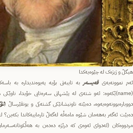
هیگڵ و ژیژەک لە چێوەیەکدا
ه‌م نموونه‌یه‌ی
قه‌یسه‌ر
به‌ تایبه‌تی بۆیه‌ په‌یوه‌ندیداره‌ به‌ باسه‌
(name)ێكه‌وه‌: ئه‌و شته‌ی له‌ پێشهاتی سه‌ره‌تایی خۆیدا، ناوێكی 
دووباره‌بوونه‌وه‌یه‌وه‌‌، ده‌بێته‌ ناونیشانێكی گشته‌كی و یونڤێرساڵ (
ئۆ
ده‌بێت ئه‌گه‌ر به‌هه‌مان شێوه‌ مامه‌ڵه‌ له‌گه‌ڵ تارماییه‌كاندا بكه‌ی
مردووه‌كان‌ (له‌دوای ئه‌وه‌ی كه‌ درێژه‌ ده‌ده‌ن به‌ هه‌ڵكوتانه‌سه‌رم