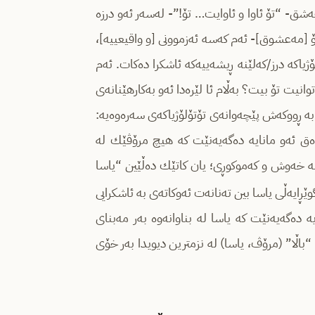
عه‌شق- “تۆ ئاوا و ئاوایت… تۆ!”- له‌سه‌ر ئه‌و درزه‌
 [مه‌عشوق]- ئه‌م كه‌سه‌ ئه‌زموونی [و واقیعییه‌]،
ا‌كه‌ درز/كه‌لێنه‌ ڕیشه‌ییه‌كه‌‌ ئاشكرا ده‌كات. ئه‌م
انیت تۆ بیت؟ به‌ڵام ئا لێره‌دا ئه‌و به‌كارهێنانه‌ی
به‌ ڕووكه‌ش پێچه‌وانه‌ی تۆتۆلۆژیاكه‌ی سه‌ره‌وه‌یه‌‌:
ق ئه‌و مانایه‌ ده‌گه‌یه‌نێت كه‌ هیچ مرۆڤێك له‌
له‌ خه‌وش و كه‌موكوڕی‌؛ یان كاتێك ده‌ڵێین “یاسا
 گوێڕایه‌ڵی یاسا بین ته‌نانه‌ت ئه‌وكاته‌ی‌ به‌ ئاشكرایی
ه‌گه‌یه‌نێت كه‌ یاسا له‌ بناوانه‌وه‌ به‌ر مه‌بنای
ی “باڵا” (مرۆڤ، یاسا) له‌ نزمترین دیویدا به‌ر خۆی