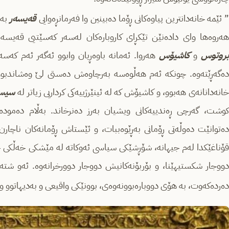
 ئێمه‌ خانه‌دانترین پیاوه‌كانی ڕۆما ده‌بینین وا فه‌رمانڕه‌وایی
قه‌یسه‌ر
به‌
ه‌روه‌ها وای داده‌نێن تێكڕای كاروباره‌كان له‌سه‌ر كه‌سێتیی قه‌یسه‌
بروتوس
و
كاشیۆس
هه‌روا. ئه‌مانه‌ باوه‌ڕیان وابوو ئه‌گه‌ر ئه‌م كه
ده‌گه‌ڕێته‌وه. چونكه‌ ئه‌م هه‌ڵوه‌سه‌ به‌رچاوه‌ش ده‌ستی لێ وه‌شاندبو
خانه‌دانانه‌ی هه‌بوو، و كاشیۆش كه‌ له‌ ئینێرژییه‌كی كرداریی زیاتر له‌
سیسر
ده‌توانێت ده‌وڵه‌تی ڕۆمانی به‌ڕێوه‌ببات، و ئێستاش ڕۆمانه‌كان ناچارن 
قۆناغێكدا له‌م جیهانه‌، شۆڕشێكی سیاسی ئه‌وكاته‌ له‌ مێشكی خه‌ڵكی چه‌سپ
دووجار شكستیهێنا، و بۆربۆنه‌كانیش دووجار دوورخرانه‌وه‌. ئه‌و شته‌
ده‌رده‌كه‌وت، به‌ هۆی دووباره‌بوونه‌وه‌ی، بوونێكی واقیعی و به‌دیهاتوو و