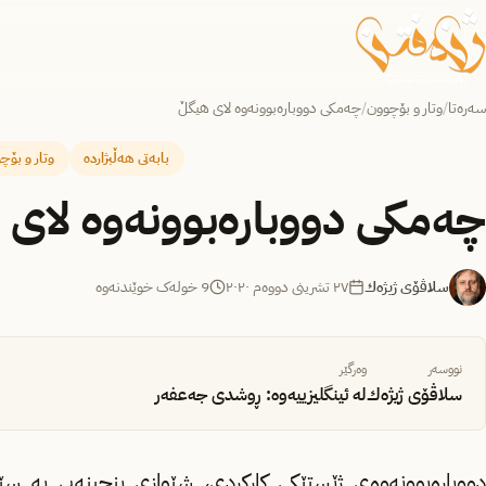
سەرەتا
/
وتار و بۆچوون
/
چه‌مكی دووباره‌بوونه‌وه‌ لای هیگڵ
بابەتی هەڵبژاردە
وتار و بۆچ
چه‌مكی دووباره‌بوونه‌وه‌ لای
سلاڤۆی ژیژه‌ك
٢٧ تشرینی دووەم ٢٠٢٠
9 خولەک خوێندنەوە
نووسەر
وەرگێر
سلاڤۆی ژیژه‌ك
لە ئینگلیزییەوە: ڕوشدی جه‌عفه‌ر
دووباره‌بوونه‌وه‌ی ژێستێكی كاركردی، شێوازی بنچینه‌یی به ‌سێكسی