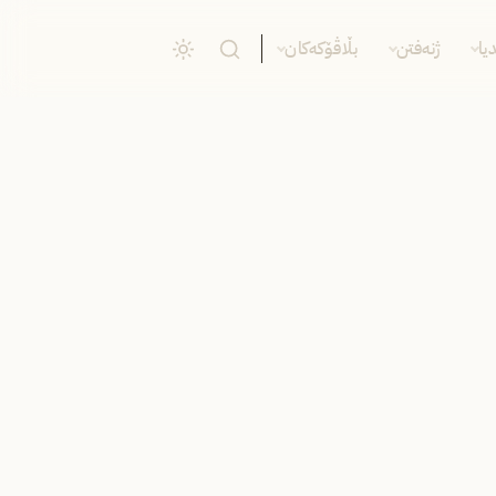
یا
ژنەفتن
بڵاڤۆکەکان