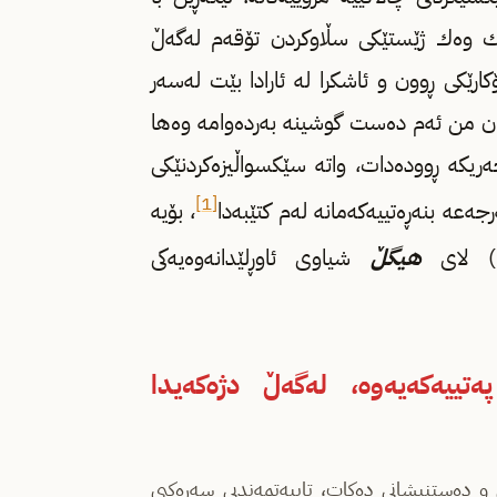
‌سێك وه‌ك ژێستێكی سڵاوكردن تۆقه‌م له‌گه‌ڵ
ارێكی ڕوون و ئاشكرا له‌ ئارادا بێت له‌سه‌ر
ن من ئه‌م ده‌ست گوشینه‌ به‌رده‌وامه‌ وه‌ها
ه‌ریكه‌ ڕووده‌دات، واته‌ سێكسواڵیزه‌كردنێكی
[1]
جه‌عه‌ بنه‌ڕه‌تییه‌كه‌مانه‌ له‌م كتێبه‌دا
، بۆیه‌
هیگڵ
شیاوی ئاوڕلێدانه‌وه‌یه‌كی
تییه‌كه‌یه‌وه‌، له‌گه‌ڵ دژه‌كه‌یدا
 و ده‌ستنیشانی ده‌كات‌، تایبه‌تمه‌ندیی سه‌ره‌كیی