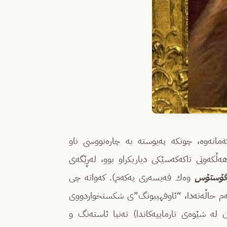
كه‌مانه‌وه‌، چونكه‌ په‌یوسته‌ به‌ چاره‌نووسی ناو
هه‌ڵكه‌وتی تاكه‌كه‌سێكی دیاریكراو بوو، له‌ڕێگه‌ی
گۆستۆس
وه‌ك قه‌یسه‌ری یه‌كه‌م). كه‌واته‌ چی
ن؟ له‌م حاڵه‌ته‌دا، “ئاوفهیبونگ”ی شكستخواردووی
ان له‌ شێوه‌ی تارماییه‌كاندا) ته‌نیا ئاسته‌نگ و