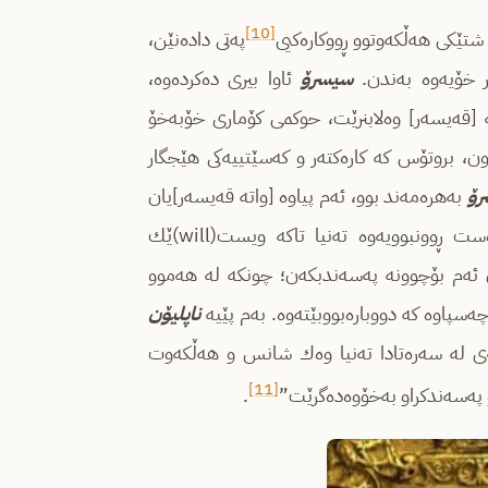
[10]
 شتێكی هه‌ڵكه‌وتوو ڕووكاره‌كیی
په‌تی داده‌نێن،
ر خۆیه‌وه‌ به‌ندن.
سیسرۆ
ئاوا بیری ده‌كرده‌وه‌،
‌سه‌ [قه‌یسه‌ر] وه‌لابنرێت، حوكمی كۆماری خۆبه‌خۆ
ون، بروتۆس كه‌ كاره‌كته‌ر و كه‌سێتییه‌كی هێجگار
ۆ
به‌هره‌مه‌ند بوو، ئه‌م پیاوه‌ [واته‌ قه‌یسه‌ر]یان
كوشت، گه‌رچی ڕه‌ندییه‌كانی ویشیان به‌رز ده‌نرخاند. به‌ڵام ده‌موده‌ست ڕوونبوویه‌وه‌ ته‌نیا تاكه‌ ویست(will)ێك
ئه‌م بۆچوونه‌ په‌سه‌ندبكه‌ن؛ چونكه‌ له‌ هه‌موو
اوه‌ كه‌ دووباره‌بووبێته‌وه‌. به‌م پێیه‌
ناپلیۆن
ی له‌ سه‌ره‌تادا ته‌نیا وه‌ك شانس و هه‌ڵكه‌وت
[11]
 په‌سه‌ندكراو به‌خۆوه‌ده‌گرێت”
.