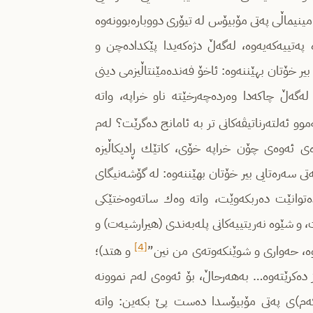
ینیماڵی په‌تی مۆبیۆس له‌ تیۆری دووباره‌بوونه‌وه‌
په‌تییه‌كه‌یه‌وه‌، له‌گه‌ڵ دژه‌كه‌یدا پێكداده‌چن و
اپه‌ بیر خۆتان بهێننه‌وه‌: ئاخۆ فه‌نده‌مێنتاڵیزمی دینی
‌گه‌ڵ چاكه‌دا وه‌رده‌چه‌رخێته‌ ناو خراپه‌، واته‌
وو ئه‌لته‌رناتیڤه‌كانی تر به ‌ئامانج ده‌گرێت؟ له‌م
رباره‌ی ئه‌وه‌ی‌ چۆن خراپه‌ خۆی، كاتێك ڕادیكاڵیزه
‌تی سه‌ره‌تایی بیر خۆتان بھێننه‌وه‌: له‌ گۆشه‌نیگای
ا وه‌ك خراپه‌ (evil) ده‌توانێت ده‌ربكه‌وێت، واته‌ وه‌ك ساته‌وه‌ختێكی
و شێوه‌ نه‌ریتییه‌كانی پله‌به‌ندی (هیرارشیه‌ت) و
[4]
‌وه‌، حه‌واری و شوێنكه‌وته‌ی من نین”
و هتد)؛
ده‌كرێته‌وه‌… به‌هه‌رحاڵ، بۆ ئه‌وه‌ی له‌م نموونه‌
‌ كه‌م)ی په‌تی مۆبیۆسدا ده‌ست پێ بكه‌ین: واته‌