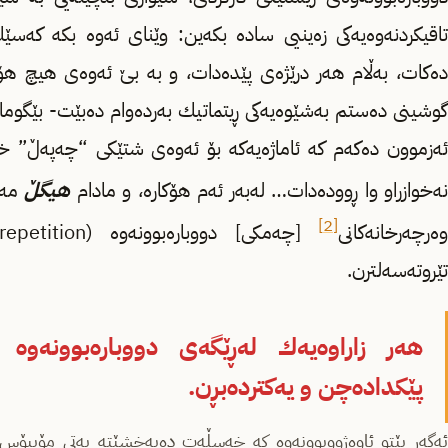
تاقیكردنه‌وه‌یه‌كی زه‌ینیی ساده‌ بكه‌ین: وێنای ئه‌وه‌ بكه‌ كه
ده‌كات، به‌ڵام هه‌ر درێژه‌ی پێده‌دات، و به‌ بێ ئه‌وه‌ی هیچ هۆك
گوشینی ده‌ستم به‌شێوه‌یه‌كی ڕیتماتیك به‌رده‌وام ده‌بێت- بێگوما
ئه‌زموون ده‌كه‌م كه‌ ئاماژه‌یه‌كه‌ بۆ ئه‌وه‌ی شتێكی “چه‌په‌ڵ” خ
ه‌خوازراو وا ڕووده‌دات… له‌به‌ر ئه‌م هۆكاره، و مادام
هیگڵ
مه‌ر
[2]
ه‌رچه‌رخانه‌كانی
[چه‌مكی] دووباره‌بوونه‌وه‌ (repetition) لای
تێروته‌سه‌لترن.
هه‌ر زاراوه‌یه‌ك له‌ڕێگه‌ی دووباره‌بوونه‌وه‌ په‌
پێكداده‌چن و یه‌كترده‌بڕن.
ئه‌گه‌ر بێتو ئاوه‌ژووبوونه‌وه‌ كه‌ خه‌سڵه‌ت ده‌به‌خشێته‌ په‌تی مۆبیۆس