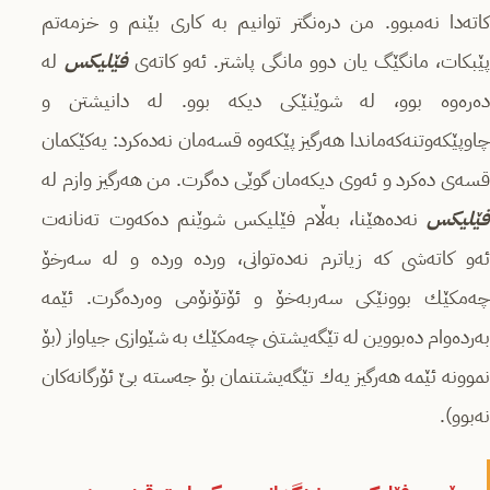
كاتەدا نەمبوو. من درەنگتر توانیم بە كاری بێنم و خزمەتم
ێبكات، مانگێگ یان دوو مانگی پاشتر. ئەو كاتەی
فێلیكس
لە
دەرەوە بوو، لە شوێنێكی دیكە بوو. لە دانیشتن و
چاوپێكەوتنەكەماندا هەرگیز پێكەوە قسەمان نەدەكرد: یەكێكمان
قسەی دەكرد و ئەوی دیكەمان گوێی دەگرت. من هەرگیز وازم لە
فێلیكس
نەدەهێنا، بەڵام فێلیكس شوێنم دەكەوت تەنانەت
ئەو كاتەشی كە زیاترم نەدەتوانی، وردە وردە و لە سەرخۆ
چەمكێك بوونێكی سەربەخۆ و ئۆتۆنۆمی وەردەگرت. ئێمە
بەردەوام دەبووین لە تێگەیشتنی چەمكێك بە شێوازی جیاواز (بۆ
نموونە ئێمە هەرگیز یەك تێگەیشتنمان بۆ جەستە بێ ئۆرگانەكان
نەبوو).