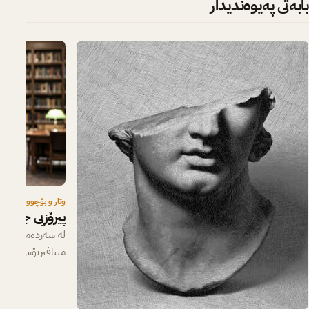
بابەتی پەیوەندیدار
وتار و بۆچوون
پیرۆزیی جەنگ؛
لە سەردەمێکدا کە
میتافیزیۆس، ئاوابو
تەکنۆکراتی دەکات