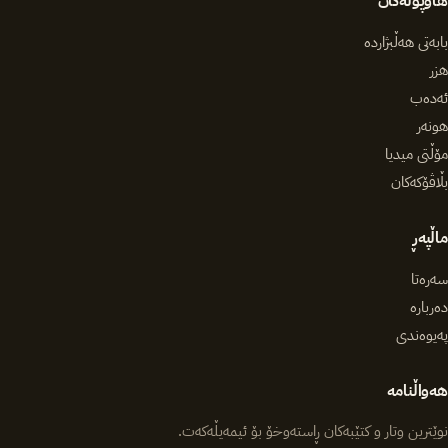
هاوپۆلەکان
بابەتی هەڵبژاردە
هزر
ئەدەب
هونەر
مۆڵتی میدیا
بڵاڤۆکەکان
ماڵپەڕ
سەرەتا
دەربارە
پەیوەندی
هەواڵنامە
نوێترین وتار و کتێبەکان ڕاستەوخۆ بۆ ئیمەیڵەکەت.