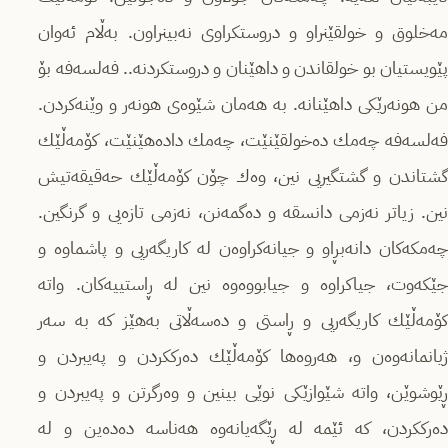
مەخلوق و خولقێنراو و دروستكراوی نەبینراون. بەڵام ئەوان
پێویستیان بو خولقاندن و داهێنان و دروستكردنە.. فەلسەفە بۆ
من هونەرێكی داهێنانە. بە هەمان شێوەی هونەر و وێنەكردن.
فەلسەفە چەمك دەخولقێنێت، چەمك دادەهێنێت، كۆمەڵێك
گشتاندن و گشتگیریی نین، وەك چۆن كۆمەڵێك حەقیقەتیش
نین. زیاتر نەزمی دانسقە و دەگمەنن، نەزمی تازەیی و گرنگین.
چەمكەكان دانەبڕاو و جیانەكراوەن لە كاریگەریی و پاشماوە و
جێكەوت، جیاكراوە و جیابووەوە نین لە ڕاستییەكان. واتە
كۆمەڵێك كاریگەریی و ڕاستی و دەسەڵاتی بەهێز كە بە سەر
ژیانمانەوەن و، هەروەها كۆمەڵێك دەرككردن و پەیبردن و
ڕێوشوێن، واتە شێوازێكی نوێی بینین و وەرگرتن و پەیبردن و
دەرككردن، كە ئێمە لە ڕێگەیانەوە هەناسە دەدەین و لە