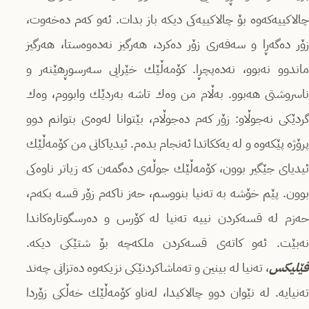
چالاكییەكەوە بۆ چالاكییەكی دیكە باز بدات. ئەو كەم دەخەوت،
زۆر دەگەڕا و سەفەری زۆر دەكرد، هەرگیز نەدەوەستا، هەرگیز
ماندوو نەبوو، نەدەپچڕا. كۆمەڵێك خێرایی سەرسوڕهێنەر و
ناسروشتی هەبوو. بەڵام من وەك تاشە بەردێك وابووم، وەك
گردێكی نەجوڵاو: زۆر كەم دەجوڵام، بێتوانا لەوەی بتوانم دوو
پرۆژە پێكەوە و لە یەككاتدا ئەنجام بدەم. ئیدیاكانی من كۆمەڵێك
ئیدیای جێگیر بوون، كۆمەڵێك جوڵەی دەگمەن كە زیاتر ناوەكی
بوون. پێم خۆشە بە تەنیا بنووسم، حەز ناكەم زۆر قسە بكەم،
حەزم لە قسەكردن نییە تەنیا لە كۆرس و دەرسگوتارەكاندا
نەبێت. ئەو كاتەی قسەكردن ملكەچە بۆ شتێكی دیكە.
فێلیكس
، تەنیا لە بینین و تەماشاكردنێكی نزیكەوە دەتزانی چەند
تەنیایە. لە نێوان دوو چالاكیدا، لەناو كۆمەڵێك خەڵكی زۆردا