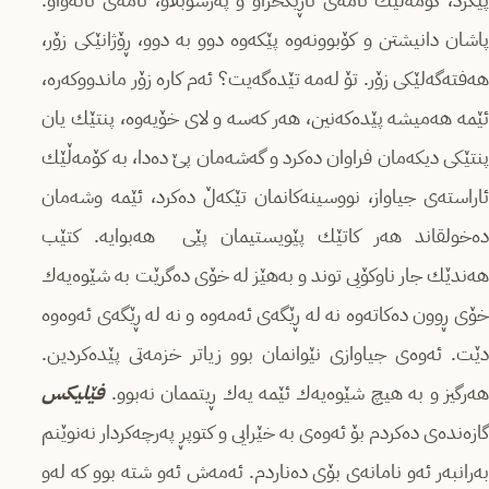
پاشان دانیشتن و كۆبوونەوە پێكەوە دوو بە دوو، ڕۆژانێكی زۆر،
هەفتەگەلێكی زۆر. تۆ لەمە تێدەگەیت؟ ئەم كارە زۆر ماندووكەرە،
ئێمە هەمیشە پێدەكەنین، هەر كەسە و لای خۆیەوە، پنتێك یان
پنتێكی دیكەمان فراوان دەكرد و گەشەمان پێ دەدا، بە كۆمەڵێك
ئاراستەی جیاواز، نووسینەكانمان تێكەڵ دەكرد، ئێمە وشەمان
دەخولقاند هەر كاتێك پێویستیمان پێی هەبوایە. كتێب
هەندێك جار ناوكۆیی توند و بەهێز لە خۆی دەگرێت بە شێوەیەك
خۆی ڕوون دەكاتەوە نە لە ڕێگەی ئەمەوە و نە لە ڕێگەی ئەوەوە
دێت. ئەوەی جیاوازی نێوانمان بوو زیاتر خزمەتی پێدەكردین.
هەرگیز و بە هیچ شێوەیەك ئێمە یەك ڕیتممان نەبوو.
فێلیكس
گازەندەی دەكردم بۆ ئەوەی بە خێرایی و كتوپڕ پەرچەكردار نەنوێنم
بەرانبەر ئەو نامانەی بۆی دەناردم. ئەمەش ئەو شتە بوو كە لەو