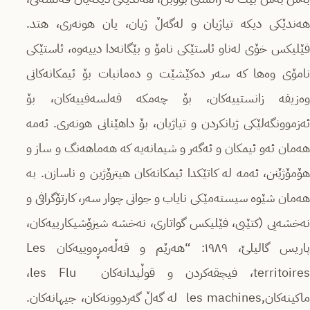
هەندێكی دیكە تیاژیان و لەگەڵ ژیان، یان هونەری، هتد.
فێلیكس خۆی لەناو ئاستێكی نامۆ و بێگانەدا دییەوە، ئاستێكی
نامۆی وەها كە سەر دەكێشێت و دەمانبات بۆ ئیمكانەكانی
وەزیفە زانستییەكان، بۆ چەمكە فەلسەفییەكان، بۆ
ئەزموونگەلێكی ژیانكردن و تیاژیان، بۆ داهێنانی هونەری. ئەمە
هەمان ئەو ئیمكان و ئەگەر و شیمانەیە كە هەماهەنگ و ساز و
هۆمۆژێنن، ئەمە لە كاتێكدا ئیمكانەكان هیترۆژین و ناسازن. بە
هەمان شێوە سیستەمێكی نایاب و جوانی چوار سەر، كارتۆگرافی و
نەخشەیی (كتێبی، فێلیكس گواتاری، نەخشە شیزۆشیكارییەكان،
پاریس گالیلێ، ١٩٨٩: “هەرێم و قەڵەمڕەوییەكان Les
territoires، فیچقەكردن و قوڵپدانەكان les Flu،
ماكینەكان,les machines لە گەڵ گەردوونەكان، جیهانەكان.