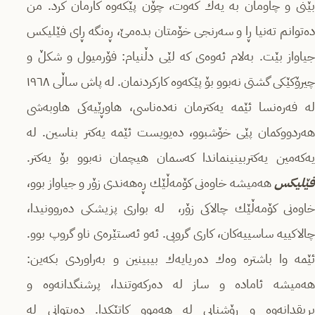
بێنی و چاومان بە یەك كەوت، چۆن پێكەوە كارمان كرد. من
دەتوانم تەنیا ڕا و سەرنجی خۆمتان بدەمێ، ڕەنگە ڕای فێلیكس
جیاواز بێت. بەلام ئەوەی كە لێی دڵنیام: فۆرمیول و شكڵ و
چیرۆكێكی گشتی نەبوو بۆ پێكەوە كاركردنمان. لە پاش ساڵی ١٩٦٨
لە فەرەنسا ئێمە یەكترمان نەدەناسی، هاوڕێیەكی هاوبەشی
هەردووكمان پێی خۆشبوو، دەیویست ئێمە یەكتر بناسین. لە
یەكەمین یەكتربینینماندا كەسمان هیچمان نەبوو بۆ یەكتر.
فێلیكس
هەمیشە خاوەنی كۆمەڵێك ڕەهەندی زۆر و جیاواز بوو،
خاوەنی كۆمەڵێك چالاكی زۆر، له بواری پزیشكی دەروونیدا،
چالاكییە ساسییەكان، كاری گروپی. ئەو ئەستێرەی ناو گروپ بوو.
ئێمە وا باشترە وەك دەریایەك بیبینین و بەراوردی بكەین:
هەمیشە ئامادە و ساز لە دەركەوتندا، پرشنگدانەوە و
بریقدانەوە و ڕۆشنایی لە هەموو كاتێكدا. دەیتوانی لە