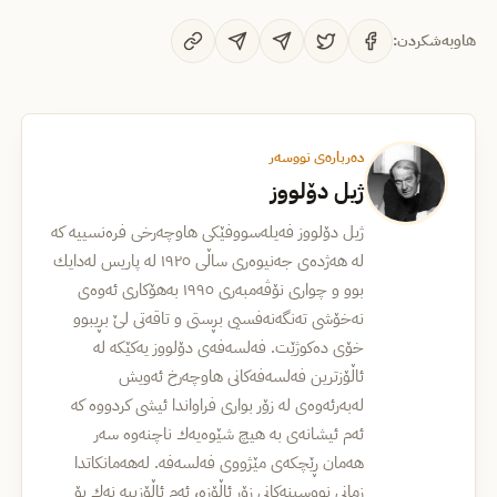
هاوبەشکردن:
دەربارەی نووسەر
ژیل دۆلووز
ژیل دۆلووز فه‌یله‌سووفێكی هاوچه‌رخی فره‌نسییه‌ كه‌
له‌ هه‌ژده‌ی جه‌نیوه‌ری ساڵی ۱۹۲٥ له‌ پاریس له‌دایك
بوو و چواری نۆڤه‌مبه‌ری ۱۹۹٥ به‌هۆكاری ئه‌وه‌ی
نه‌خۆشی ته‌نگه‌نه‌فسیی بڕستی و تاقه‌تی لێ بڕیبوو
خۆی ده‌كوژێت. فه‌لسه‌فه‌ی دۆلووز یه‌كێكه‌ له‌
ئاڵۆزترین فه‌لسه‌فه‌كانی هاوچه‌رخ ئه‌ویش
له‌به‌رئه‌وه‌ی له‌ زۆر بواری فراواندا ئیشی كردووه‌ كه‌
ئه‌م ئیشانه‌ی به‌ هیچ شێوه‌یه‌ك ناچنه‌وه‌ سه‌ر
هه‌مان ڕێچكه‌ی مێژووی فه‌لسه‌فه. له‌هه‌مانكاتدا
زمانی نووسینه‌كانی زۆر ئاڵۆزه‌‌، ئه‌م ئاڵۆزییه‌ نه‌ك بۆ