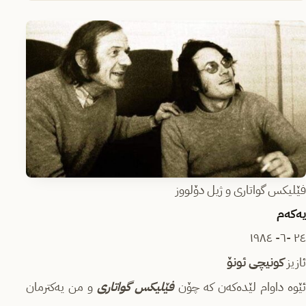
فێلیکس گواتاری و ژیل دۆلووز
یەكەم
‎٢٤ -٦- ١٩٨٤
كونیچی ئونۆ
فێلیكس گواتاری
و من یەكترمان