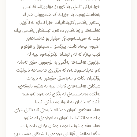
خوێنه‌رێكی ئاسایی به‌ڵكوو بۆ دۆلووزناسه‌كانیش
به‌هامنشێوه‌یه،‌ به‌ جۆرێك كه‌ هه‌موویان هه‌ر له‌
ڕسته‌ی یه‌كه‌می كتێبه‌كانیاندا خێرا ئاماژه‌ به‌ ئاڵۆزی
فه‌لسه‌فه‌ و زمانه‌كه‌ی ده‌كه‌ن. ئیشه‌كانی یه‌كه‌می‌ پێك
دێت له‌ خوێندنه‌وه‌یه‌كی جیاواز بۆ فه‌لسه‌فه‌ی
"هیۆم، نیچه‌، كانت، بێرگسۆن، سپینۆزا و فۆكۆ و
لایب نیتز)، كه‌ ئه‌م ئیشانه‌ لێكۆڵینه‌وه‌ نییه‌ له‌
مێژووی فه‌لسه‌فه‌ به‌ڵكوو به‌ بۆچوونی خۆی ئه‌مانه‌
ئه‌و فه‌یله‌سووفانه‌ن كه‌ مێژووی فه‌لسه‌فه‌ ناتوانێت
پۆلێنیان بكات و مه‌به‌ستی خۆیشی به‌ تایبه‌ت
شیكاری فه‌لسه‌فه‌ی ئه‌وان نییه‌ به‌ شێوه‌ باوه‌كه‌ی،
به‌ڵكوو مه‌به‌ستییه‌تی له‌ ڕێگای ئه‌وانه‌وه‌ ئه‌و شته‌
بڵێت كه‌ خۆیان نه‌یانتوانیوه‌ بیڵێن، ئنجا
فه‌لسه‌فه‌كه‌ی ئه‌وان ده‌خاته‌ خزمه‌تی ئایدیاكانی خۆی
و له‌ هه‌مانكاتیشدا ئه‌وان به‌ ته‌واوه‌تی له‌ مێژوو
فه‌لسه‌فه‌ و خوێندنه‌وه‌ باوه‌كان بۆیان داده‌بڕێت.
جگه‌ له‌مانه‌ش قۆناغی دووه‌می ئیشه‌كانی ده‌ست پێ