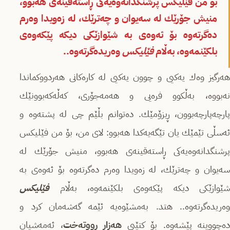
بۆ من فێلیكس پرشنگدانەوەیەكی ڕاستەقینەی هەبوو،
منیش جۆرێك لە سەیوان و چەترێك، لە زەویدا وەرم
دەگرتەوە بۆ ئەوەی بە شێوازێكی دیكە پێكەوەی
بلكێنمەوە، بەڵام
فێلیكس
وەریدەگرتەوە..
‎هەرگیز وەك یەكیی و چوون یەكیی لە كارەكانی هەردووكماندا
نەبووە، بەڵكوو فرەیی و هەمەجۆری، كەڵەكەبوونێك
پارچەپارچەبوون، ڕیزۆمێك. دەتوانم بڵێم چی لە پشتەوە و
ئەسڵی تێمێك یان تێگەیەكدا هەبوو: لای من، بۆ من فێلیكس
پرشنگدانەوەیەكی ڕاستەقینەی هەبوو، منیش جۆرێك لە
سەیوان و چەترێك، لە زەویدا وەرم دەگرتەوە بۆ ئەوەی بە
شێوازێكی دیكە پێكەوەی بلكێنمەوە، بەڵام
فێلیكس
وەریدەگرتەوە.. هتد. بەمشێوەیە ئێمە گەشەمان كرد و
دەچووینە پێشەوە. بۆ كتێبی
هەزار ڕووتەخت
، ئەمەشیان