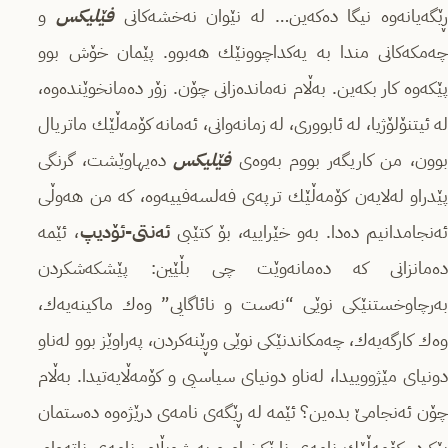
ڕێگەیانەوە نیگا دەكەین… لە نێوان نەخشەكانی
فێلیكس
و
چەمكەكانی مندا بە یەكداچوونێك هەبوو. پێمان خۆش بوو
پێكەوە كار بكەین. بەڵام نەماندەزانی چۆن. زۆر دەمانخوێندەوە،
لە ئیتنۆلۆژیا، لە ئابووری، لە زمانەوانی، ئەمانە كۆمەڵێك ماتریال
وون، من كاریگەر بووم بەوەی
فێلیكس
دەیهاوێشت، گرنگی
پێدراو لەلایەن كۆمەڵێك ترپەی فەلسەفییەوە، كە من هەوڵی
ەنجامدانیم دەدا. بەو خێراییە، بۆ كتێبی
ئەنتی-ئۆدیپ
، ئێمە
دەمانزانی كە دەمانەوێت چی بڵێین: پێشكەشكردن
بەرچاوخستنێكی نوێی “نەست و نائاگایی” وەك ماكینەیەك،
وەك كارگەیەك، چەمكاندنێكی نوێی وڕێنەكردن، پەراوێز بوو لەناو
دونیای مێژووییدا، لەناو دونیای سیاسیی و كۆمەڵایەتیدا. بەڵام
چۆن ئەنجامێ بدەین؟ ئێمە له ڕێگەی نامەی درێژەوە دەستمان
پێكرد، كۆمەڵێك نامەی ناڕێكخراو و پەرشوبڵاو، نامەی ناتەواو.