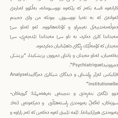
كارانەوە قسە بكەم كە پێكەوە نووسیومانە، بەڵكوو لەبارەی
ئەوانەی كە بە تەنیا نووسیونی. چونكە من وای دەبینم
دەوڵەمەندییەكی نەپچڕاو و كۆتانەهاتووە. ئەو لەناو سێ
مەیداندا كاری دەكرد، بە ناو سێ مەیداندا تێدەپەڕی، سێ
مەیدان كە كۆمەڵێك ڕێگای داهێنانیان دەكردەوە.
‎یەكەمیان، لەناو مەیدان و پانتایی دەروون پزیشكیدا، “پزیشكی
دەروونیداPsychiatrique”.
فێلیكس لەژێر ڕۆشنایی و دیدگای شیكاری دەزگاییداAnalyse
institutionelle”
‎دوو تێگەی بنەڕەتیی و بنچینەیی بەرهەمهێنا: گروپەكان-
سوژەكان، لەگەڵ پەیوەندی ڕاستەهێڵیی و دەركەوتەیی (نەك
پەیوەندی هیراركییانە). ئێمە تێبینی ئەوە دەكەین كە ئەم زاراوە و