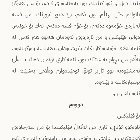
تێیدا دەژین. ئەو كتێبیك بوو بەختەوەری كردم، بۆ من هەرگیز
ناتوانم جێی بهێڵم، ونی بكەم، بێ هیچ غرورێك. من قسە
لەبارەی خۆمەوە دەكەم، بۆ خۆم قسە دەكەم، نەك بۆ خوێنەر.
دواتر، فێلیكس و من ئاڕەزووی ئەوەمان هەبوو هەر كەس لە
ئێمە لەلای خۆیەوە كار بكات بۆ پشوودان و هەناسە وەرگرتنەوە.
بەڵام من بڕوام بە شتێك بوو، ئێمە كاری نوێمان دەبێت. بەڵێ
بەمشێوەیە بوو ئازیز ئونۆ، ئومێدەوارم وەڵامی بەشێك لە
پرسیارەكانتم دابێتەوە.
دووەم
‎تاوەكوو كۆتایی، كاری من لەگەڵ فێلیكسدا بۆ من سەرچاوەی
كەشفكردن و شادی و خۆشی بوو. من نامەوێت لەبارەی ئەو