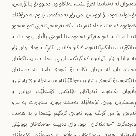
دەیتوانی لە تەنیاییدا نغرۆ ببێت، لەناكاو ون دەبوو بۆ پیانۆژەنین،
بۆ خوێندنەوە، بۆ نووسین. من زۆر بە دەگمەن چاوم بە مرۆڤێك
كەوتووە كە هێندە داهێنەر بێت، كە بەرهەمهێنەری ئەو هەموو
ئیدیایە بێت، ئەو هەرگیز نەدەوەستا لەوەی پاڵیان پیوە بنێت،
بیانگۆڕێت، بیانگەڕێنێتەوە، فیگیورەكانیان بگۆڕێت. وەك چۆن زۆر
بە توانا و زۆر لێهاتبوو كە گرنگیشیان پی نەدات و پشتگوێیان
بخات، یان لە بیریان بكات بۆ ئەوەی باشتر بە دەستیان
بێنێتەوە، بۆ ئەوەی باشتر بیانخولقێنێتەوە و سەرلە نوێ پەرش و
بڵاویان بكاتەوە. ئیدیاكانی فێلیكس كۆمەڵێك دیزاین و
ڕەسمكردن بوون، كۆمەڵێك نەخشە بوون. سەبارەت بە من،
ئەوەی بۆ من گرنگ بوو، ئەوەی گرنگیم پێدەدا و بە هەندم
وەردەگرت “چەمكەكان” بوو. وای دەبینم چەمكەكان بوونێكی
تایبەتیان هەیە، چەمكەكان جوڵاون و دەجوڵێن. كۆمەڵێك