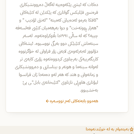
ده‌كات كه‌ ئیشی پێكه‌وه‌ییه‌ له‌گه‌ڵ ده‌روونشیكاری
فره‌نسی فێلیكس گواتاری كه‌ پێكدێن له‌ كتێبه‌كانی
"كافكا به‌ره‌و ئه‌ده‌بیاتی كه‌مینه‌" "ئه‌نتی ئۆدیپ " و
"هه‌زار ڕووته‌خت" و دوا به‌رهه‌میان كتێبی فه‌لسه‌فه‌
چییه‌؟ كه‌ له‌ ساڵی ۱۹۹۱دا بڵاوكراوه‌ته‌وه‌. له‌سه‌ر
سینه‌ماش كتێبێكی دوو به‌رگی نووسیوە. ئیشه‌كانی
دۆلووز له‌به‌رئه‌وه‌ی لایه‌نی زۆر فراوانی له‌ خۆگرتووه‌
كاریگه‌رییه‌كی به‌رچاوی كردووه‌ته‌وه‌ زۆری كایه‌ی تر
له‌وانه‌ سینه‌ما و هونه‌ر و بیناسازیی و ده‌روونشیكاری
و زمانه‌وانی و هتد كه‌ هه‌ر له‌و ده‌مه‌دا ژان فرانسوا
لیۆتاری هاوڕێی نازناوی "كتێبخانه‌ی بابل"ـی پێ
‌به‌خشیبوو‌.
هەموو بابەتەکانی ئەم نووسەرە
بەردەوام بە لە خوێندنەوەدا