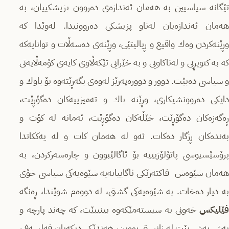
تێگانە سیاسیین بە هەمان ئەندازەی دەروون پزیشكییان، بە
هەمان ئەندازەیان لەناو پزیشكی دەروونیدا. لەوێدا كە
وڕێنەكردن وەك واقیع و ڕیالیتێی، وڕێنەی دەسەڵات و توانایەكە
كە بە كتوپڕیی و لەناكاویی و بە خێرایی تێكەڵاوی كایەی كۆمەڵایەتی
و سیاسی دەبێت. دوور و دوورەپەرێز لەوەی بگەڕێتەوە بۆ باوك و
دایكی دەروونشیكاری، وڕێنە پاك و تەمیزییەكان دەگۆڕێت،
ڕەگەزەكان دەگۆڕێت، خێڵەكان دەگۆڕێت، ئەمانە لە كۆت و
بەندەكان ڕزگار دەكات. ئەو لە هەمان كات و لە یەككاتدا
پرۆسێسیوسی پاتۆلۆژیییە بۆ ئاگالێبوون و چارەسەركردن، بە
هەمان شێوەش فاكتەرێكی ئاگاییانەیە شێوەیەكی سیاسی خۆی
بە دیار دەخات. بە شێوەیەكی گشتی، لە دووەم شوێندا، ڕەنگە
فێلیكس
خەونی بە سیستەمێكەوە بینیبێت، كە چەند پارچە و
بەش بەش بێت لە زانستی بووبن، هەندێكی دیكەیان فەلسەفی،