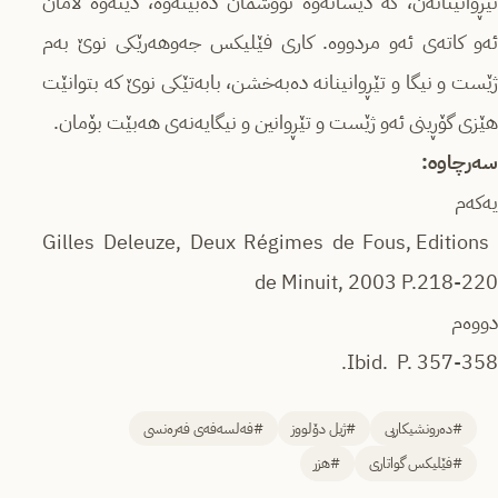
تێڕوانینانەن، كە دیسانەوە تووشمان دەبێتەوە، دێتەوە لامان
ئەو كاتەی ئەو مردووە. كاری فێلیكس جەوهەرێكی نوێ بەم
ژێست و نیگا و تێڕوانینانە دەبەخشن، بابەتێكی نوێ كە بتوانێت
هێزی گۆڕینی ئەو ژێست و تێڕوانین و نیگایەنەی هەبێت بۆمان.
سەرچاوە:
Gilles Deleuze, Deux Régimes de Fous, Editions
de Minuit, 2003 P.218-220
Ibid. P. 357-358.
#دەرونشیکاریی
#ژیل دۆلووز
#فەلسەفەی فەرەنسی
#فێلیکس گواتاری
#هزر