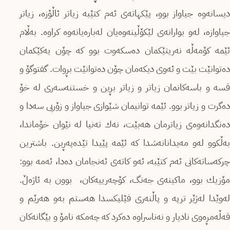
دیسانەوە جیاواز بوو، پێكهاتەی ئەم كتێبە زیاتر ئاڵۆزە، زیاتر
جیاوازە، لەو بوارانەی لێكۆڵینەوەیان لەبارەیانەوە كراوە. بەڵام
ئێمە كۆمەڵە نەریتێكمان دەسكەوت بوو كە چۆن یەكێكمان
دەتوانێت بێت و ئەوی دیكەمان چۆن دەتوانێت بڕوات. گفتوگۆ و
قسە و باسەكانمان زیاتر و زیاتر بڕین و خستنەسەری لە خۆ
دەگرت و زیاتر بوو. ئێمە توانیمان شێوازی جیاواز و زۆریی سەدا و
دەنگدانەوەی زیاترمان هەبێت، نەك تەنیا لە نێوان خۆماندا،
بەڵكوو لەو مەیدانانەشدا كە ئێمە پێیدا تێدەپەڕین. باشترین
چركەساتەكانی ئەم كتێبە، ئەو كاتەی ئەنجامان دەدا، ئەمە بوو:
مۆزیك بوو، ماكینەی جەنگ، كۆچەرییەكان، بوون بە ئاژەڵ.
لەوێدا لەژێر ترپە و پاڵنەری فێلیكسدا هەستم بەو هەرێم و
قەڵەمڕەوی نادیار و نەناسراوە دەكرد كە چەمكە نامۆ و بێگانەكان