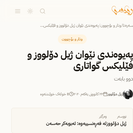
سەرەتا
/
وتار و بۆچوون
/
وتار و بۆچوون
‎پەیوەندی نێوان ژیل دۆلووز و
فێلیكس گواتاری
ژیل دۆلووز
٢٢ کانوونی یەکەم ٢٠٢٠
8 خولەک خوێندنەوە
نووسەر
وەرگێر
ژیل دۆلووز