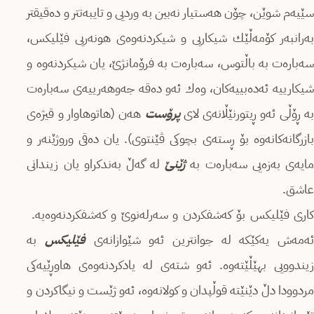
سێیەم شوێن، چۆن هەستیار نەبین بە وردیی و تایبەتتر و دەقیقتر
بەرانبەر كۆمەڵێك شیكاریی و شیكردنەوەی هونەریی فێلیكس،
سەبارەت بە باڵتوس، سەبارەت بە فرۆمانژێ، یان شیكردنەوە و
شیكارییە ئەدەبییەكان، وەك ئەو دەقە جەوهەرییەی سەبارەت
ە ڕۆڵی ئەو ڕیتورنێڵانەی لای
پرۆست
هەن (هاتوهاوار و قیژەی
بازرگانەكانەوە بۆ ڕستەی بچوكی ڤێنتوی). یان دەقی وروژێنەر و
ایەی بەزەیی سەبارەت بە
ژێنێ
لە گەڵ بەندكراو یان زیندانی
عاشق.
‎كاری فێلیكس بۆ كەشفكردن و سەرلەنوێ و كەشفكردنەوەیە.
ئەمەش یەكێكە لە جوانترین ئەو شێوازانەی
فێلیكس
بە
زیندوویی بهێڵێتەوە. ئەو شتەی لە یادكردنەوەی هاوڕێیەكی
مردوودا دڵ دێنێتە قوڵپدان و كولانەوە، ئەو ژێست و نیگاكردن و