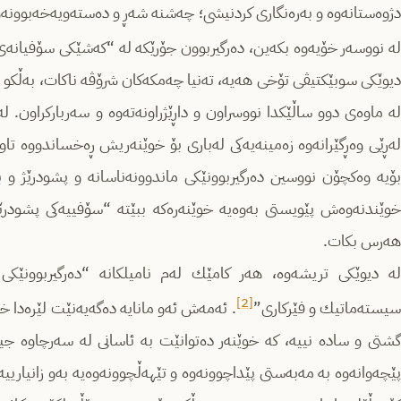
دژوه‌ستانه‌وه‌ و به‌ره‌نگاری كردنیشی؛ چه‌شنه‌ شه‌ڕ و ده‌سته‌ویه‌خه‌بوونه‌وه‌ی
ه‌ نووسه‌ر خۆیه‌وه‌ بكه‌ین، ده‌رگیربوون جۆرێكه‌ له‌ “كه‌شێكی سۆفیانه
دیوێكی سوبێكتیڤی تۆخی هه‌یه‌، ته‌نیا چه‌مكه‌كان شرۆڤه‌ ناكات، به‌ڵكو له‌گه
له‌ ماوه‌ی دوو ساڵێكدا نووسراون و داڕێژراونه‌ته‌وه‌ و سه‌رباركراون. له
له‌ڕێی وه‌ڕگێرانه‌وه‌ زه‌مینه‌یه‌كی له‌باری بۆ خوێنه‌ریش ڕه‌خساندووه‌ 
بۆیه‌ وه‌كچۆن نووسین ده‌رگیربوونێكی ماندوونه‌ناسانه‌ و پشودرێژ و بیر
خوێندنه‌وه‌ش پێویستی به‌وه‌یه خوێنه‌ره‌كه‌‌ ببێته‌ “سۆفییه‌كی پشودر
هه‌رس بكات.
له‌ دیوێكی تریشه‌وه‌، هه‌ر كامێك له‌م نامیلكانه‌‌ “ده‌رگیربوونێكی ڕ
[2]
یسته‌ماتیك و فێركاری”
. ئه‌مه‌ش ئه‌و مانایه‌ ده‌گه‌یه‌نێت لێره‌دا
گشتی و ساده‌ نییه‌، كه‌ خوێنه‌ر ده‌توانێت به‌ ئاسانی له‌ سه‌رچاوه‌ ج
‌پێچه‌وانه‌وه‌ به‌ مه‌به‌ستی پێداچوونه‌وه‌ و تێهه‌ڵچوونه‌وه‌یه‌ به‌و زانیاری