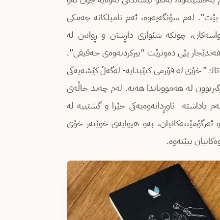
ێت”. له‌م سۆنگه‌یه‌وه‌، ئه‌م نامیلكانه‌ چه‌مكی
خواسه‌كان، چونكه‌ شێوازی داڕشتن و ڕوانین له‌
 هه‌ندێجار پێی ده‌وترێت “بیركردنه‌وه‌ی حه‌قیقی”.
ی تاك” خۆی له‌ فۆرمی كتێبدایه‌- له‌گه‌ڵ كێشه‌یه‌كی
گیربوون له‌ هه‌موویاندا هه‌یه. له‌م چه‌ند خاڵه‌ی
‌م یاداشته‌ ئاوڕدانه‌وه‌یه‌كی خێرا و گشتییه‌ له‌
و ئه‌رگۆمێنته‌كانیان، به‌و هیوایه‌ی خوێنه‌ر خۆی
‌كانیان ببێته‌وه.