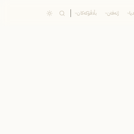
یا
ژنەفتن
بڵاڤۆکەکان