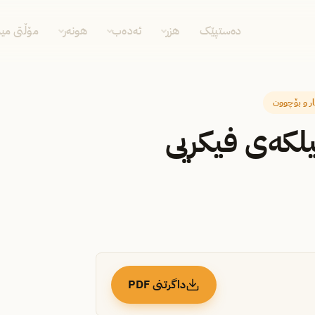
دەستپێک
هزر
ئەدەب
هونەر
مۆڵتی مید
ار و بۆچوون
یلكه‌ی فیكریی
داگرتنی PDF