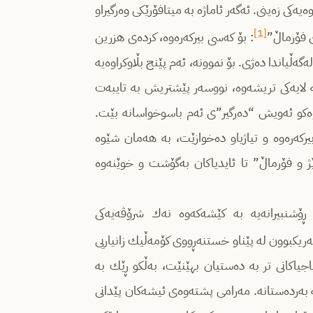
ه‌كی زه‌ینی. ئه‌گه‌ر ئاماژه‌ به‌ میتافۆرێكی وه‌رگیراو
[1]
‌ی فۆرماڵ”
: بۆ كه‌سی بیركه‌ره‌وه‌، كرده‌ی هزرین
‌ڵیاندا ده‌ژی. بۆ نموونه‌، ئه‌م پێنج بڵاوكراوه‌یه‌
‌ لایه‌كی تریشه‌وه‌، نووسه‌ر پێشتریش به ‌تایبه‌ت
تاوه‌كو ئه‌ویش “ده‌رگیر”ی ئه‌م باسوخواسانه‌ بێت.
كه‌ره‌وه‌ و تیاژیاو ده‌خوازێت، به‌ هه‌مان شێوه‌
ێژ و فۆرماڵ” تا ئایدیاكان به‌گۆشت و خوێنه‌وه‌
ۆشنبیرانه‌یه‌ به‌ كێشه‌كه‌وه‌ نه‌ك شرۆڤه‌یه‌كی
 خه‌ریكبوون له ‌پێناو خستنه‌ڕووی كۆمه‌ڵیك زانیاریی
یاجیاكانی تر به‌ ده‌ستیان بهێنێت، به‌ڵكو ڕێك به
یه‌ به‌رده‌ستانه‌. مه‌رامی پشته‌وه‌ی ئیشه‌كان پێدانی