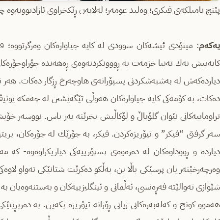
پێنج نامیلکەی فیکری؛ وەلید عومەر؛ لەلایەن ڕێکخراوی ئازادبوونەوە چا
‌
یه‌كه‌م
: میتۆدی ئیشه‌كان سوودی له‌ كایه جیاوازه‌كان وه‌رگرتووه‌؛ فه
كایه‌ییش نه‌ك ته‌نیا خزمه‌ت به‌ ڕووونكردنه‌وه‌ی ڕه‌هه‌نده‌ جۆراوجۆره‌
دیارده‌كه‌ش له‌ به‌شبه‌شكردنی پسپۆرانه‌ی هاوچه‌رخ ڕزگار ده‌كات. هه‌ر 
ده‌كات، به‌ كۆمه‌كی كایه‌ جیاوازه‌كان هه‌وڵی تێگه‌یشتن له‌ چه‌مكه‌ یون
تراوماییه‌كانی نێوان گلۆباڵ و لۆكاڵیش بخرێنه ‌به‌ر باس. نووسه‌ر خۆیشی پ
سه‌ر گرفتی “فیكر” و تیۆریزه‌كردن. فیكر، به ‌جۆرێك له‌ جۆره‌كان، بریتی
دیارده‌ و ڕووداوه‌كان له‌ ده‌ره‌وه‌ی پسپۆرییه‌كی دیاریكراوه‌وه‌- كه‌
ه‌رچه‌رخێنه‌ر یان پرسێكی باڵا بن، به‌ڵكو ده‌كرێت شتانێكی ته‌واو لاوه‌
شێوازی ته‌والێته‌ فه‌ڕه‌نسی، ئه‌ڵمانی و ئینگلیزییه‌كان و به‌ستنه‌وه‌یان به
هه‌موو كونج و كه‌له‌به‌ره‌كانی ژیانی ڕۆژانه‌ تیۆریزه‌ بكه‌ین. به‌ ده‌ربڕین