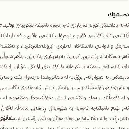
ده‌ستپێك
ه‌مه‌ یاداشتێكی كورته‌ ده‌رباره‌ی ئه‌و زنجیره‌ نامیلكه‌ فیكرییه‌ی
وه‌لید ع
(كێشه‌ی تاك، كێشه‌ی فۆرم و ناوه‌ڕۆك، كێشه‌ی واقیع و فه‌نتازیا، كێشه‌
سه‌ره‌كی و ناواخنی نامیلكه‌كان له‌باره‌ی “پرۆبله‌ماتیزه‌كردن و به‌كێ
ئه‌م چه‌مكانه‌ له‌ ڕۆشنبیریی كوردیدا به ‌به‌ربڵاوی به‌كاردێن، به‌ڵام هه‌وڵی ت
نامیلكانه‌، ئه‌م چه‌مكه‌ باسكراوانه‌ بۆ كۆتا پنتی لۆژیكی خۆیان ڕاده‌ك
ده‌پشكنن.‌ به‌ هیوام ئه‌م پڕۆژه‌یه‌ له‌ داهاتووشدا به‌رده‌وام بێت و س
و تیۆریزه‌كردنی كۆمه‌ڵێك پرس و چه‌مكی تریش (ئه‌وه‌نده‌ی ئاگاداریش بم 
و له‌ كۆمه‌ڵێك چه‌مك و كێشه‌ی تریش ده‌كۆڵێته‌وه‌). وه‌كئه‌وه‌ی له‌ 
ئه‌م پێنج نامیلكه‌یه‌ ئه‌وه‌یه‌ به ‌شێوه‌یه‌كی ڕه‌خنه‌یی مامه‌ڵه‌ له‌گه‌
ێنه‌په‌ڕێت؛ واته‌ به‌كێشه‌كردن وه‌ك ده‌رگیربوونێكی ڕۆشنبیرانه‌.
سلاڤۆی 
و فه‌لسه‌فه‌ ده‌خاته‌ ڕوو: “پێموایه‌ ئه‌ركی فه‌لسه‌فه‌ بریتی نییه‌ له‌ وه‌ڵ