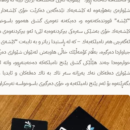
شێوازه‌ی به‌هۆیه‌وه‌ له‌ كێشه‌یه‌ك تێده‌گه‌ین ده‌كرێت خۆی كێشه‌دار ب
“كێشه‌” قووتده‌كه‌نه‌وه‌ و، ده‌یكه‌نه‌ ته‌وه‌ری گشتی هه‌موو باسو
كێشه‌یه‌ك خۆی به‌شێكی سه‌ره‌كی بیركردنه‌وه‌یه‌ لێی؛ ئه‌و بیركردنه‌وه‌ی
ئه‌گه‌رچی هه‌ر نامیلكه‌یه‌ك – كه‌ له ‌ڕاستیدا زیاتر و به‌ تایبه‌ت “كێشه‌
جیاوازدا ده‌رگیره‌، به‌ڵام كۆمه‌ڵێك خاڵی هاوبه‌ش له‌نێوان شێوازی ده‌ر
خواره‌وه‌دا چه‌ند هێڵێكی‌ گشتی پێنج نامیلكه‌كه‌ ده‌خه‌ینه‌ڕوو، واته‌ ئه
شێوازی ده‌قه‌كان نه‌ك په‌رژانه‌ سه‌ر تاك به‌ تاك ده‌قه‌كان و ئایدیا 
بگەڕێتەوە بۆ ئه‌م پێنج نامیلكه‌یه‌‌ و، خۆی ده‌رگیری باسوخواسه‌ ته‌رحكراوه