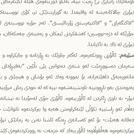
كۆمه‌ڵێك زانیاری بێ ڕه‌پت نییه‌، به‌ڵكو دۆزینه‌وه‌ی هێڵه‌ لكێنه‌ره‌كانی 
تیۆری چالاكانه‌یشه‌ له‌ واقیعدا. به‌ گوزارشتێكی تر، كۆی نووسینه‌ك
“فاكتگه‌رایی” و “فاكتپه‌رستیی ژۆرنالیستی”. ئه‌م جۆره‌ نووسینه‌ی له‌م
جۆرێكه‌ له‌ دژه‌-نووسین؛ كه‌شفكردنی ئیمكان و زه‌مینه‌ی چه‌مكه‌كان، هه
تیۆری له‌ تاك به‌ تاكیاندا.
سێیه‌م
: ئاڵۆزیی ڕوونكه‌ره‌وه‌. ئه‌گه‌ر چاوێك به‌ ڕۆژنامه‌ و چاپكراوه‌ و
سه‌رمان ده‌سووڕمێت له‌و شته‌ی ده‌توانین پێی بڵێین “به‌فیڕۆدانی وشه
اته‌وزه‌یه‌كی داهێنه‌رانه‌، بۆ نموونه‌ وه‌ك ئه‌و بۆشایی و هیچێتی و ب
په‌یوه‌ندی به‌و ناڕوونییه‌ ناونشینه‌شه‌وه‌ نییه‌ كه‌ له‌ خودی زمانی مرۆییدا
تیۆر- به‌ ناوی ڕاكردن له‌ ئاڵۆزییه‌وه‌. ئاڵۆزی خۆی له‌خۆیدا نه‌ نیشانه‌ی
به‌ڵام ئه‌و ڕاستییه‌ نكۆڵی لێنه‌كراوه‌ش هه‌یه‌ وا بیركردنه‌وه‌ ناتوانێت 
ده‌قانه‌ هه‌بێت- بۆ ئه‌و كه‌سانه‌ی ڕه‌نگه‌ ئاشنا نه‌بن به‌ زمانێكی تیۆر
بیركردنه‌وه‌وه‌ هه‌ڵقوڵاوه‌؛ ئاڵۆزییه‌ك كه‌ خزمه‌ت به‌ ڕوونكردنه‌وه‌ی كێ