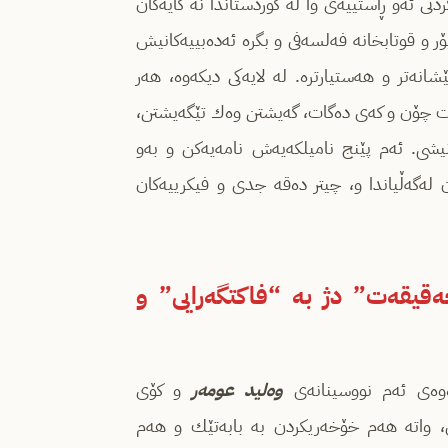
ردنی ئه‌و ڕاستییه‌ی وا له‌ كوردستاندا نه‌ كایه‌كان
 و قوتابخانه‌ فه‌لسه‌فی و بگره‌ ئه‌ده‌بییه‌كانیش
تر و هه‌ستیارتره‌. له‌ لایه‌كی دیكه‌وه‌، هه‌ر
انرێت چۆن و كه‌ی ده‌گات، گه‌یشتن وه‌ك تێگه‌یشتن،
یشی. ئه‌م پێنج نامیلكه‌یه‌ش نامه‌یه‌كن و به‌و
له‌گه‌ڵیاندا و، چیتر ده‌قه‌ جدی و فیكرییه‌كان
‌قیقه‌ت” دژ به‌ “فاكتگه‌رایی” و
وه‌لید
عومه‌ر
و كۆی
ی، واته‌ هه‌م خۆخه‌ریكردن به‌ بابه‌تێك و هه‌م