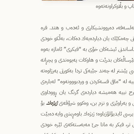
پ و بڵاوکراونەتەوە
‌لسه‌فه‌، ده‌روونشیكاری و ئه‌ده‌ب و هتد. فره‌
كانی چه‌مكێك یان دیارده‌یه‌ك ده‌كات، به‌ڵكو خودی
ناساندنی ئیشه‌كان خۆی به‌ “فیكری” ئاماژه‌ به‌وه
یڤێرساڵه‌كان بدرێت و هاوكات په‌یوه‌ندی و پچڕانه‌
ێشتر له‌ چه‌ند جێیه‌كی تردا به‌كورتی په‌رژاوه‌ته‌
یه‌ له‌ “مافی قسه‌كردن و وردبووونه‌وه” له‌باره‌ی
 مه‌رج نییه‌ هه‌میشه‌ دیارده‌ی گرنگ یان ڕووداوی
كی و په‌راوێزی و نزم بن، وه‌كوو شرۆڤه‌ی
ژیژه‌ك
بۆ
‌ پرسی ئایدیۆلۆژیاوه؛ ژیژه‌ك باوه‌ڕیشی وایه‌ ده‌بێت
ێكی تر، فیكر به‌ مانا جێ مه‌به‌سته‌كه‌ی ئێره‌ خودی