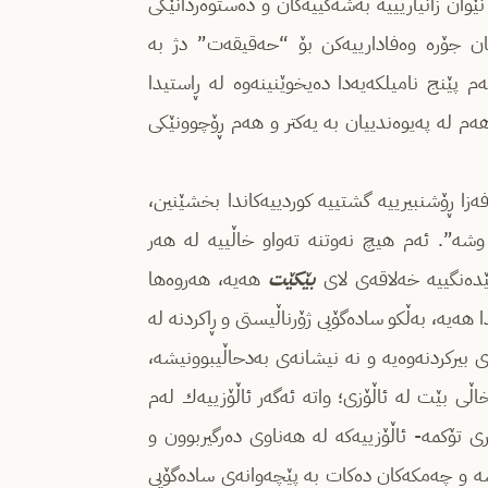
نێوان زانیاریییه‌ به‌شه‌كییه‌كان و ده‌ستوه‌ردانێكی
ان جۆره وه‌فادارییه‌كن بۆ “حه‌قیقه‌ت” دژ به‌
 پێنج نامیلكه‌یه‌دا ده‌یخوێنینه‌وه‌ له‌ ڕاستیدا
‌م له‌ په‌یوه‌ندییان به ‌یه‌كتر و هه‌م ڕۆچوونێكی
 فه‌زا ڕۆشنبیرییه‌ گشتییه‌ كوردییه‌كاندا بخشێنین،
‌”. ئه‌م هیچ نه‌وتنه‌ ته‌واو خاڵییه‌ له‌ هه‌ر
ێده‌نگییه‌ خه‌لاقه‌ی لای
بێكێت
هه‌یه‌، هه‌روه‌ها
 هه‌یه‌‌، به‌ڵكو ساده‌گۆیی ژۆرناڵیستی و ڕاكردنه‌ له‌
 بیركردنه‌وه‌یه‌ و نه‌ نیشانه‌ی به‌دحاڵیبوونیشه‌،
خاڵی بێت له‌ ئاڵۆزی؛ واته‌ ئه‌گه‌ر ئاڵۆزییه‌ك له‌م
ی تۆكمه‌- ئاڵۆزییه‌كه‌ له‌ هه‌ناوی ده‌رگیربوون و
شه‌ و چه‌مكه‌كان ده‌كات به‌ پێچه‌وانه‌ی ساده‌گۆیی