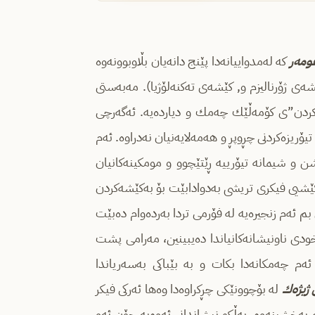
ومه‌ر
كه‌ له‌مدواییانه‌دا پێنج دانه‌یان بڵاوبوونه‌وه‌
ی ژۆرنالیزم و, كێشه‌ی ته‌كنه‌لۆژیا). مه‌به‌ستی
شه‌كردن”ی كۆمه‌ڵێك چه‌مك و دیارده‌یه. ئه‌گه‌رچی
یۆریزه‌كردنی چڕوپڕ و هه‌مه‌لایه‌نیان نه‌دراوه‌. ئه‌م
ێشن و شیمانه‌ تیۆرییه‌ ڕێتێچوو و مومكینه‌كانیان
ه‌ركێشیی فیكری تریشی به‌دوادابێت بۆ به‌كێشه‌كردن
ئه‌م زنجیره‌یه‌ له‌ فۆرمی تردا به‌رده‌وام ده‌بێت
خودی ناونیشانه‌كانیاندا ده‌یبینین، مه‌رامی پشت
ڵ ئه‌م چه‌مكانه‌دا بكات و به‌ بێباكی به‌سه‌ریاندا
ژیژه‌ك
له‌ بۆچوونێكی چڕكراوه‌دا وه‌ها ئه‌ركی فیكر
ام به‌خشینه‌وه‌، به‌ڵكو نیشاندانی ئه‌وه‌یه‌ چۆن ئه‌و