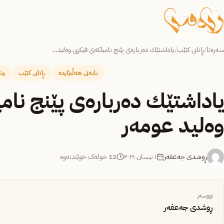
سەرەتا
/
ڕانانی کتێب
/
یاداشتێك ده‌رباره‌ی پێنج نامیلكه‌ی فیكریی وه‌لید…
بابەتی هەڵبژاردە
ڕانانی کتێب
وت
یاداشتێك ده‌رباره‌ی پێنج نام
وه‌لید عومه‌ر
ڕوشدی جەعفەر
١ نیسان ٢٠٢١
12 خولەک خوێندنەوە
نووسەر
ڕوشدی جەعفەر