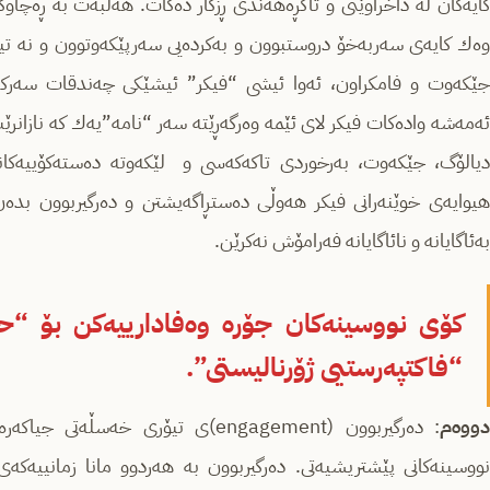
كایه‌كان له‌ داخراوێتی و تاكڕه‌هه‌ندی ڕزگار ده‌كات. هه‌ڵبه‌ت به‌ ڕه‌چاوك
وه‌ك كایه‌ی سه‌ربه‌خۆ دروستبوون و به‌كرده‌یی سه‌رپێكه‌وتوون و نه‌ تیۆر
جێكه‌وت و فامكراون، ئه‌وا ئیشی “فیكر” ئیشێكی چه‌ندقات سه‌ركێشانه‌
ئه‌مه‌شه‌ واده‌كات فیكر لای ئێمه‌ وه‌رگه‌ڕێته‌ سه‌ر “نامه‌”یه‌ك كه‌ ناز
دیالۆگ، جێكه‌وت، به‌رخوردی تاكه‌كه‌سی و لێكه‌وته‌ ده‌سته‌كۆییه‌كان
هیوایه‌ی خوێنه‌رانی فیكر هه‌وڵی ده‌ستڕاگه‌یشتن و ده‌رگیربوون بده‌ن 
به‌ئاگایانه‌ و نائاگایانه‌ فه‌رامۆش نه‌كرێن.
كۆی نووسینه‌كان جۆره وه‌فادارییه‌كن بۆ “حه
“فاكتپه‌رستیی ژۆرنالیستی”.
ووه‌م
: ده‌رگیربوون (engagement)ی تیۆری خه‌سڵه‌تی جیاكه‌ره‌وه‌ی ئه‌م نووسینانه‌ی
نووسینه‌كانی پێشتریشیه‌تی. ده‌رگیربوون به‌ هه‌ردوو مانا زمانییه‌كه‌