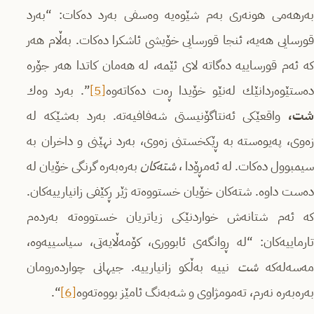
به‌رهه‌می هونه‌ری به‌م شێوه‌یه‌ وه‌سفی به‌رد ده‌كات: “به‌رد
قورسایی هه‌یه‌، ئنجا قورسایی خۆیشی ئاشكرا ده‌كات. به‌ڵام هه‌ر
كه‌ ئه‌م قورساییه‌ ده‌گاته‌ لای ئێمه‌، له‌ هه‌مان كاتدا هه‌ر جۆره‌
ده‌ستێوه‌ردانێك له‌نێو خۆیدا ڕه‌ت ده‌كاته‌وه
[5]
‌”. به‌رد وه‌ك
ت،
واقعێكی ئه‌نتاگۆنیستی شه‌فافیه‌ته‌. به‌رد به‌شێكه‌ له‌
زه‌وی، په‌یوه‌سته‌ به‌ ڕێكخستنی زه‌وی، به‌رد نهێنی و داخران به‌
یمبوول ده‌كات. له‌ ئه‌مڕۆدا ،
شته‌كان
به‌ره‌به‌ره‌ گرنگی خۆیان له‌
ده‌ست داوه‌. شته‌كان خۆیان خستووه‌ته‌ ژێر ڕكێفی زانیارییه‌كان.
كه‌ ئه‌م شتانه‌ش خواردنێكی زیاتریان خستووه‌ته‌ به‌رده‌م
تارماییه‌كان: “له‌ ڕوانگه‌ی ئابووری، كۆمه‌ڵایه‌تی، سیاسییه‌وه‌،
مه‌سه‌له‌كه‌
شت
نییه‌ به‌ڵكو زانیارییه‌. جیهانی چوارده‌رومان
به‌ره‌به‌ره‌ نه‌رم، ته‌مومژاوی و شه‌به‌نگ ئامێز بووه‌ته‌وه
[6]
“‌.