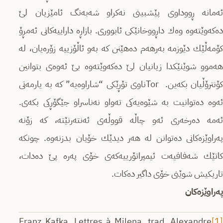
ئه‌مانه‌ ڕووداوی پێشبینی نه‌كراو شه‌به‌نگ ئامێزیان لێ
ده‌كه‌وێته‌وه‌ وه‌ك داڕووخانێكی ئابووری. بازاڕه‌ داراییه‌كانی ئه‌مڕۆ
كۆمه‌ڵێك دێوزمه‌ به‌رهه‌م ده‌هێنن كه‌ به‌و ئاڵۆزییه‌ زۆره‌یان، له‌
هه‌موو شوێنێكدا زیانیان لێ ده‌كه‌وێته‌وه‌ بێ ئه‌وه‌ی بتوانین
كۆنترۆڵیان بكه‌ین. Torناوی تۆڕێكی “شاراوه‌یه‌” كه‌ به‌ یارمه‌تی
ئه‌وه‌ ده‌توانیت به‌ شێوه‌یه‌كی ته‌واو نه‌ناسراو جێگۆڕكی بكه‌ی.
ئه‌مه‌ ده‌رخه‌ری ئه‌و چاڵه‌ قووڵه‌ی ئه‌نته‌رنێته‌، كه‌ زۆنه‌
په‌راوێزه‌كانی ده‌توانن له‌ هه‌ر دیدێك خۆیان بدزنه‌وه‌. چونكه‌
كاتێك شه‌فافیه‌ت ئیمپراتۆرییه‌كه‌ی خۆی په‌ره‌ پێ ده‌دات،
تاریكیش شوێنی خۆی داگیر ده‌كات.
پەراوێزەکان
Franz Kafka, Lettres à Milena, trad. Alexandre
[1]