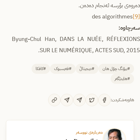
ده‌روه‌ی بۆرسه‌ ئه‌نجام ده‌ده‌ن.
des algorithmes
[9]
سەرچاوە:
Byung-Chul Han, DANS LA NUÉE, RÉFLEXIONS
SUR LE NUMÉRIQUE, ACTES SUD, 2015.
#بیۆنگ چۆل هان
#دیجیتاڵ
#فەیسبوک
#کافکا
#هایدێگەر
هاوبەشکردن:
دەربارەی نووسەر