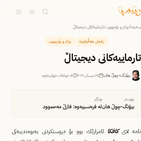
سەرەتا
/
وتار و بۆچوون
/
تارماییه‌كانی دیجیتاڵ
بابەتی هەڵبژاردە
وتار و بۆچوون
تارماییه‌كانی دیجیتاڵ
بیۆنگ-چوڵ هان
٢٤ نیسان ٢٠٢١
6 خولەک خوێندنەوە
نووسەر
وەرگێر
بیۆنگ-چوڵ هان
له‌ فره‌نسییه‌وه‌: فازڵ مه‌حموود
امه‌ لای
كافكا
ئامرازێك بوو بۆ دروستكردنی په‌یوه‌ندییه‌كی