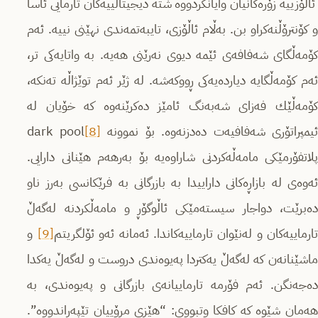
ئاڵۆزییه‌ زۆره‌كانیان وایانكردووه‌ شته‌ دیجیتاڵییه‌كان تارمایی ئاسا
و كۆنترۆڵنه‌كراو بن. به‌ڵام ئاڵۆزی، تایبه‌تمه‌ندی نهێنی نییه‌. ئه‌م
كۆمه‌ڵگای شه‌فافه‌ی ئێمه‌ دیوی نه‌رێنی هه‌یه‌. به‌ واتایه‌كی تر،
ئه‌م كۆمه‌ڵگایه‌ دیارده‌یه‌كی ڕووكه‌شه‌. له‌ ژێر ئه‌م توێژاڵه‌ ته‌نكه‌،
كۆمه‌ڵێك فه‌زای شه‌به‌نگ ئامێز ده‌كرێنه‌وه‌ كه‌ خۆیان له
یمپراتۆری شه‌فافیه‌ت ده‌دزنه‌وه‌. بۆ نموونه‌
[8]
dark pool
پلاتفۆرمێكی مامه‌ڵه‌كردنی شاراوه‌یه‌ بۆ به‌رهه‌م هێنانی دارایی.
ئه‌وه‌ی له‌ بازاڕه‌كانی داراییدا به‌ بازرگانی به‌ فرێكانسی به‌رز ناو
ده‌برێت، دواجار سیسته‌مێكی ئاڵوگۆڕ و مامه‌ڵكردنه‌ له‌گه‌ڵ
ارماییه‌كان و له‌نێوان تارماییه‌كاندا. ئه‌مانه‌ ئه‌و ئۆلگریتم
[9]
و
ماشێنانه‌ن كه‌ له‌گه‌ڵ یه‌كتردا په‌یوه‌ندی دروست و له‌گه‌ڵ یه‌كدا
ده‌جه‌نگن. ئه‌م فۆرمه‌ تارماییانه‌ی بازرگانی و په‌یوه‌ندی، به‌
هه‌مان شێوه‌ كه‌ كافكا وتبووی: “هێزی مرۆییان تێپه‌ڕاندووه‌”.