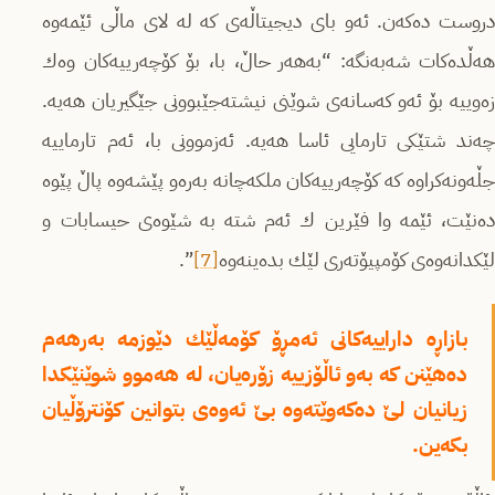
دروست ده‌كه‌ن. ئه‌و بای دیجیتاڵه‌ی كه‌ له‌ لای ماڵی ئێمه‌وه‌
هه‌ڵده‌كات شه‌به‌نگه‌: “به‌هه‌ر حاڵ، با، بۆ كۆچه‌رییه‌كان وه‌ك
زه‌وییه‌ بۆ ئه‌و كه‌سانه‌ی شوێنی نیشته‌جێبوونی جێگیریان هه‌یه‌.
چه‌ند شتێكی تارمایی ئاسا هه‌یه‌. ئه‌زموونی با، ئه‌م تارماییه‌
جڵه‌ونه‌كراوه‌ كه‌ كۆچه‌رییه‌كان‌ ملكه‌چانه‌ به‌ره‌و پێشه‌وه‌ پاڵ پێوه‌
ده‌نێت، ئێمه‌ وا فێرین ك ئه‌م شته‌ به‌ شێوه‌ی حیسابات و
لێكدانه‌وه‌ی كۆمپیۆته‌ری لێك بده‌ینه‌وه
[7]
‌”.
بازاڕه‌ داراییه‌كانی ئه‌مڕۆ كۆمه‌ڵێك دێوزمه‌ به‌رهه‌م
ده‌هێنن كه‌ به‌و ئاڵۆزییه‌ زۆره‌یان، له‌ هه‌موو شوێنێكدا
زیانیان لێ ده‌كه‌وێته‌وه‌ بێ ئه‌وه‌ی بتوانین كۆنترۆڵیان
بكه‌ین.