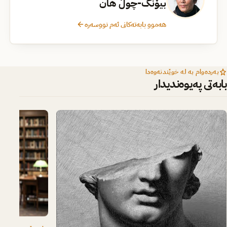
بیۆنگ-چوڵ هان
هەموو بابەتەکانی ئەم نووسەرە
بەردەوام بە لە خوێندنەوەدا
بابەتی پەیوەندیدار