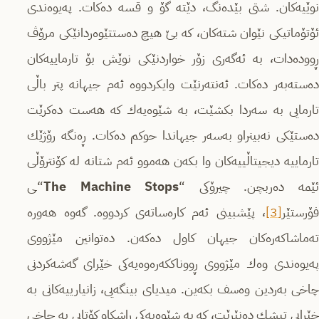
نوێیه‌كان. شتی بێده‌نگ، دێته‌ گۆ و قسه‌ ده‌كات. په‌یوه‌ندی
ئۆتۆماتیكی نێوان شته‌كان، كه‌ بێ هیچ ده‌ستتێوه‌ردانێكی مرۆڤ
ڕووده‌دات، به‌ ئه‌گه‌ری زۆر خواردنێكی نوێش بۆ تارماییه‌كان
ده‌سته‌به‌ر ده‌كات. ئه‌نته‌رنێت وایكردووه‌ ئه‌م جیهانه‌ پتر باڵی
تارمایی به‌ سه‌ردا بكشێت‌، به‌ شێوه‌یه‌ك كه‌ هه‌ست ده‌كرێت
ده‌ستێكی نه‌بینراو به‌سه‌ر جیهاندا حوكم ده‌كات. ڕه‌نگه‌ رۆژێك
تارماییه‌ دیجیتاڵییه‌كان وا بكه‌ن هه‌موو ئه‌م شتانه‌ له‌ كۆنترۆڵی
ێمه‌ ده‌ربچن. چیرۆكی “
The Machine Stops
“ـی
فۆرستێر
[3]
، پێشبینی ئه‌م كاره‌ساته‌ی كردووه‌. گه‌وه هه‌وره‌
ته‌ماشاكه‌ره‌كان جیهان كاول ده‌كه‌ن. ده‌توانین مێژووی
په‌یوه‌ندی وه‌ك مێژووی ڕووناككه‌ره‌وه‌یه‌كی خێرای گه‌شه‌كردنی
چاخی به‌ردین وه‌سف بكه‌ین. میدیای بینگه‌یی، زانیارییه‌كانی به‌
خێرایی تیشك ده‌نێرێت، كه‌ به‌ شێوه‌یه‌كی ڕاشكاو كۆتایی به‌ چاخی