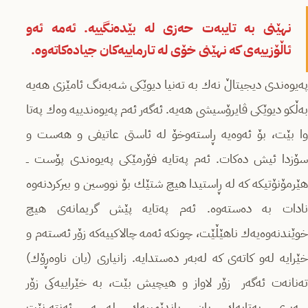
نهێنی به‌ تایبه‌ت حه‌زی له‌ بێده‌نگییه‌. ئه‌مه‌ ئه‌و
ئاڵۆزییه‌ی كه‌ نهێنی خۆی له‌ تارماییه‌كان جیاده‌كاته‌وه‌.
په‌یوه‌ندی دیجیتاڵ نه‌ك به‌ ته‌نیا دیوێكی شه‌به‌نگ ئامێزی هه‌یه‌
به‌ڵكو دیوێكی ڤایرۆسیشی هه‌یه‌. ئه‌گه‌ر ئه‌م په‌یوه‌ندییه‌ وه‌ك په‌تا
وا بێت، بۆ ئه‌وه‌یه‌ ڕاسته‌وخۆ له‌ ئاستی عاتیفی و هه‌ست و
سۆزدا ئیش ده‌كات. ئه‌م په‌تایه‌ فۆرمێكی په‌یوه‌ندی پۆست ــ
هێرمۆنۆتیكه‌ كه‌ له‌ ڕاستیدا هیچ شتێك بۆ نووسین و بیركردنه‌وه‌
نادات به‌ ده‌سته‌وه‌. ئه‌م په‌تایه‌ پێش گریمانه‌ی هیچ
خوێندنه‌وه‌یه‌ك ناهێڵێت، چونكه‌ ئه‌مه‌ چالاكییه‌كه‌ زۆر ئه‌سته‌م و
خێرایه‌ له‌و كاته‌ی كه‌ له‌به‌ر ده‌ستدایه‌. زانیاری (یان ناوه‌ڕۆك)
ته‌نانه‌ت ئه‌گه‌ر زۆر لاواز و هیچیش ‌بێت، به‌ خێراییه‌كی زۆر
سه‌یری په‌تایه‌ك یان پاندێمییه‌ك له‌سه‌ر ئه‌نته‌رنێت