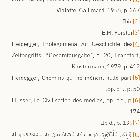
Vialatte, Gallimard, 1956, p. 267.
Ibid.
[2]
E.M. Forster
[3]
Heidegger, Prolegomena zur Geschichte des
[4]
Zeitbegriffs, “Gesamtausgabe”, t. 20, Francfort,
Klostermann, 1979, p. 412.
Heidegger, Chemins qui ne mènent nulle part,
[5]
op. cit., p. 50.
Flusser, La Civilisation des médias, op. cit., p.
[6]
174.
Ibid., p. 139.
[7]
[8]
تۆڕێكی ئاڵۆگۆڕی دراوه‌ ، كه‌ ئیشه‌كانیان به‌ ناشه‌فاف و له‌