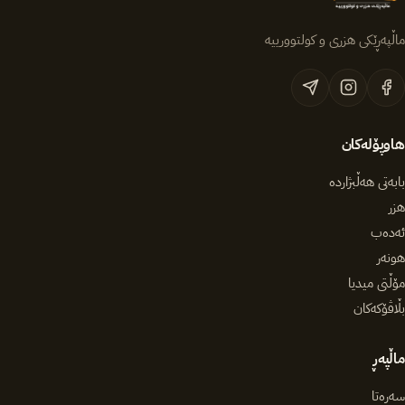
ماڵپەڕێکی هزری و کولتوورییە
هاوپۆلەکان
بابەتی هەڵبژاردە
هزر
ئەدەب
هونەر
مۆڵتی میدیا
بڵاڤۆکەکان
ماڵپەڕ
سەرەتا