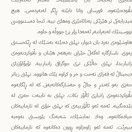
بڵاوده‌بێته‌وه‌. قورسایی واتا نابێته‌ ڕێگر له‌به‌رده‌می. هیچ
میدیایه‌كی تر هێزێكی په‌تائامێزی وه‌های نییه‌. ئنجا ده‌ستنووسی
نووسینێك له‌به‌رانبه‌ر ئه‌مه‌دا زۆر بێ جووڵه‌ و خاوه‌.
هاوشێوه‌ی به‌رد یان دیوار، نهێنی ده‌بێته‌ به‌شێك له‌ ڕێكخستنی
زه‌وی. ناسازگاره‌ له‌گه‌ڵ خێرایی به‌رهه‌م هێنان و بڵاوكردنه‌وه‌ی
زانیاریدا، نهێنی خاڵێكی تری جوگرافی زانیارییه‌. تۆپۆلۆژیای
دیجیتاڵ له‌ فه‌زای ته‌خت و خز و كراوه‌ پێك هاتووه‌. نهێنی زیاتر
حه‌زی به‌و‌ كه‌ندڕ و چاڵ و حه‌شارگه‌كانه‌یه‌تی كه‌ له‌ ڕێگایه‌وه‌
بڵاوكردنه‌وه‌ی زانیاری ئاڵۆز بكات. نهێنی به‌ تایبه‌ت حه‌زی له‌
بێده‌نگییه‌. ئه‌مه‌ ئه‌و ئاڵۆزییه‌ی كه‌ نهێنی خۆی له‌ تارماییه‌كان
جیاده‌كاته‌وه‌. وه‌ك نمایشێك، شه‌به‌نگ پێویستی به‌وه‌یه‌‌
ببینرێت. ئه‌مه‌ ئه‌و ژاوه‌ژاوه‌ ڕوون ده‌كاته‌وه‌ كه‌ تارماییه‌كان