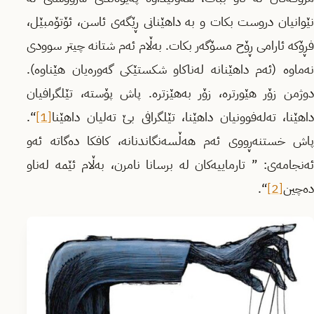
نێوانیان دروست بكات و به‌ داهێنانی ڕێگه‌ی ئاسن، ئۆتۆمبێل،
فڕۆكه‌ ئارامی ڕۆح مسۆگه‌ر بكات. به‌ڵام ئه‌م شتانه‌ چیتر سوودی
نه‌ماوه‌ (ئه‌م داهێنانه‌ له‌ناكاو شكستێكی گه‌وره‌یان هێناوه‌).
دوژمن زۆر هێورتره‌، زۆر به‌هێزتره‌. پاش پۆسته‌، تێلگرافیان
داهێنا، ته‌له‌فوونیان داهێنا، تێلگرافی بێ ته‌لیان داهێنا
[1]
“.
پاش خستنه‌ڕووی ئه‌م هه‌ڵسه‌نگاندنانه، كافكا ده‌گاته‌ ئه‌و
ئه‌نجامه‌ی: ” تارماییه‌كان له‌ برسانا نامرن، به‌ڵام ئێمه‌ له‌ناو
ده‌چین
[2]
“.