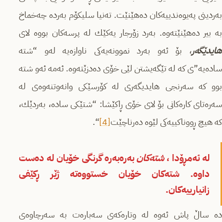
به‌ردینی په‌یوه‌ندییه‌كان ده‌هێنێت. ته‌نیا سلیكۆم به‌رده‌ چه‌خماخ
به‌ بیر ده‌هێنێته‌وه‌. به‌رد زۆرجار یه‌كێك له‌ پرسه‌كان بووه‌ لای
هایدێگه‌ر
، بۆ ئه‌و به‌رد نموونه‌یه‌كی ناوازه‌یه‌ له‌و “شته‌
ساده‌یه‌”ی كه‌ له‌ تێگه‌یشتن لێی خۆی ده‌دزێته‌وه‌. ئه‌مه‌ ئه‌و شته‌
بوو كه‌ سه‌رنجی هایدیگه‌ری له‌ كۆرسێكی وانه‌وتنه‌وه‌ی له‌
سه‌ره‌تای كاره‌كانی بۆ لای خۆی ڕاكێشا: “شتێكی ساده‌، به‌ردێك،
كه‌ هیچ ڕووناكییه‌كی لێوه‌ ده‌رناچێت
[4]
“.
له‌ ئه‌مڕۆدا ،
شته‌كان
به‌ره‌به‌ره‌ گرنگی خۆیان له‌ ده‌ست
داوه‌. شته‌كان خۆیان خستووه‌ته‌ ژێر ڕكێفی
زانیارییه‌كان.
ده‌ ساڵ پاش ئه‌وه‌ له‌ وتاره‌كه‌ی سه‌باره‌ت به‌ سه‌رچاوه‌ی