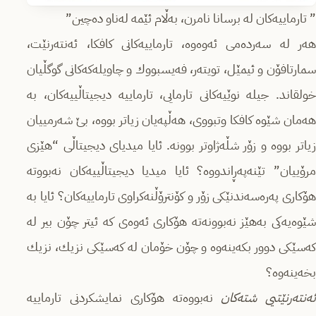
” تارماییه‌كان له‌ برسانا نامرن، به‌ڵام ئێمه‌ له‌ناو ده‌چین”
هه‌ر له‌ سه‌رده‌می ئه‌وه‌وه‌، تارماییه‌كانی كافكا، ئه‌نته‌رنێت،
سمارتافۆن و ئیمێل، تویته‌ر، فه‌یسبووك و چاویله‌كه‌كانی گوگڵیان
خولقاند. جیله‌ نوێیه‌كانی تارمایی، تارماییه‌ دیجیتاڵییه‌كان، به‌
هەمان شێوه‌ كافكا وتبووی، هه‌ڵپه‌یان زیاتر بووه‌، بێ شه‌رمییان
زیاتر بووه‌ و زۆر شڵه‌ژاوتر بوونه‌. ئایا میدیای دیجیتاڵی “هێزی
مرۆییان” تێنه‌په‌ڕاندووه‌؟ ئایا میدیا دیجیتاڵییه‌كان‌ نه‌بووته‌
هۆكاری په‌ره‌سه‌ندنێكی زۆر و كۆنترۆڵنه‌كراوی تارماییه‌كان؟ ئایا به‌
شێوه‌یه‌كی به‌هێز نه‌بوونه‌ته‌ هۆكاری ئه‌وه‌ی كه ئیتر‌ چۆن بیر له‌
كه‌سێكی دوور بكه‌ینه‌وه‌ و چۆن خۆمان له‌ كه‌سێكی نزیك، نزیك
بخه‌ینه‌وه‌؟
ئه‌نته‌رنێتیی شته‌كان
نه‌بووه‌ته‌ هۆكاری نمایشكردنی تارماییه‌