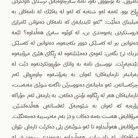
نامرۆیی. به‌ بۆچوونی ئه‌و، نامه‌ سه‌رچاوه‌یه‌كی ترسناكی كاولكردنی
ڕۆح بوو. ئه‌مه‌ ئه‌و شته‌یه‌ كه‌ ئه‌و له‌ یه‌كێك له‌ نامه‌كانی به‌
میلینای ده‌ڵێت: “ئه‌و ئایدیایه‌ی كه‌ نامه‌كان ده‌توانن ئامرازی
دروستكردنی په‌یوه‌ندی بن، له‌ كوێوه‌ سه‌ری هه‌ڵداوه‌؟ ئێمه‌
ده‌توانین بیر له‌ كه‌سێكی دوور بكه‌ینه‌وه‌، ده‌توانین له‌ كه‌سێكی
نزیك تێ بگه‌ین: ئه‌وه‌ی ده‌مێنێته‌وه‌ له‌ ڕێگای هێزی مرۆییه‌وه‌
تێده‌په‌ڕێت. نووسینی نامه‌ به‌ واتای خۆڕووتكردنه‌وه‌ دێت له‌
به‌رانبه‌ر تارماییه‌كان؛ ئه‌وان به‌ په‌رۆشه‌وه‌ چاوه‌ڕوانی ئه‌م
چركه‌ساته‌ن. ئه‌و ماچانه‌ی ده‌نووسرێن ناگه‌نه‌ شوێنی مه‌به‌ست،
تارماییه‌كان هه‌ر له‌ ڕێگاوه‌ نۆشی ده‌كه‌ن. به‌ یارمه‌تی ئه‌م خۆراكه‌
زۆره‌یه‌ كه‌ ئه‌وان به‌ شێوه‌یه‌كی ئه‌فسانه‌یی هه‌ڵده‌كشێن.
مرۆڤایه‌تی هه‌ست به‌مه‌ ده‌كات و دژ به‌م مه‌ترسییه‌ ده‌جه‌نگێت.
مرۆڤایه‌تی هه‌وڵیداوه‌ تا ئه‌و شوێنه‌ی پێی ده‌كرێت تارمایی نێوان
مرۆڤه‌كان له‌ ناو ببات، هه‌وڵیداوه‌ په‌یوه‌ندی سرووشتی له‌