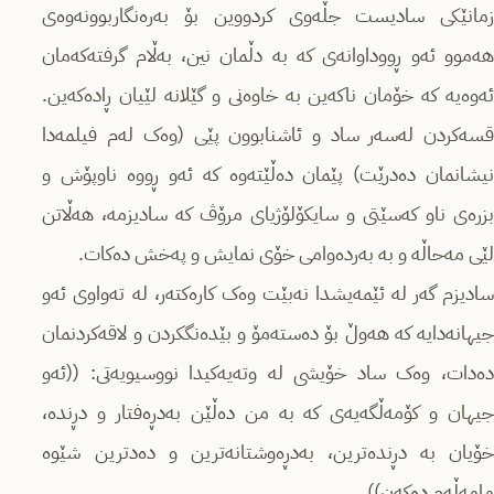
زمانێکی سادیست جڵەوی کردووین بۆ بەرەنگاربوونەوەی
هەموو ئەو ڕووداوانەی کە بە دڵمان نین، بەڵام گرفتەکەمان
ئەوەیە کە خۆمان ناکەین بە خاوەنی و گێلانە لێیان ڕادەکەین.
قسەکردن لەسەر ساد و ئاشنابوون پێی (وەک لەم فیلمەدا
نیشانمان دەدرێت) پێمان دەڵێتەوە کە ئەو ڕووە ناوپۆش و
بزرەی ناو کەسێتی و سایکۆلۆژیای مرۆڤ کە سادیزمە، هەڵاتن
لێی مەحاڵە و بە بەردەوامی خۆی نمایش و پەخش دەکات.
سادیزم گەر لە ئێمەیشدا نەبێت وەک کارەکتەر، لە تەواوی ئەو
جیهانەدایە کە هەوڵ بۆ دەستەمۆ و بێدەنگکردن و لاقەکردنمان
دەدات، وەک ساد خۆیشی لە وتەیەکیدا نووسیویەتی: ((ئەو
جیهان و کۆمەڵگەیەی کە بە من دەڵێن بەدڕەفتار و دڕندە،
خۆیان بە دڕندەترین، بەدڕەوشتانەترین و دەدترین شێوە
مامەڵەم دەکەن)).