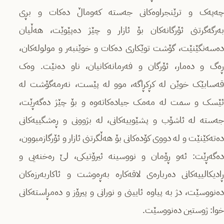
چەپەک و ترێنجراوەکانی جەستە کەوماڵ دەکات و بڕی
بەرگەگرتنی ئۆرگانەکان بۆ ئازار و چێژ دەپێوێت، هەڵیان
دەسەنگێنێت، گۆشت توێکاری دەکات و خوێنبەر و مولولەکان،
ڕەگ و دەمار، ئۆرگان و فەرمانەکانیان، ناو دەنێت. وەک
قەسابێک خوێن لە کڕکڕاگە، موو لە پێست، نەرمەگۆشت لە
ئێسک و سمت لە مەمک جیادەکاتەوە و بۆ چێژ دەگەڕێت،
جەستە لە ئاشۆب و پشێوییەکانی، لە بژوونی و ڕەشگییەکانی
دەتەکێنێت و لە دووی کۆدەکانی بۆ هەڵگرتنی ئازار و ئۆرگازمبوون،
دەگەڕێت: ئەو ڕۆمان و نووسینە ئیرۆتیکی، لێ رەخنەیی و
ڕادیکالییەکانی دەربارەی لاقەکارە بەڕەوشت و ئاکاربەرزەکان
دەنووسێت، دژ بە پیاوە ئایینی و نورانی و پیرۆز و دەمڕاستەکانی
خوا: ژوستین دەنووسێت.