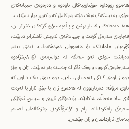
هەموو ڕووداوە خوێناوییەکانی ناوەوە و دەرەوەی جیهانەکەی
خۆی، بە تیشکەگرتەیەک دێتە بەر کامێراکە و کتوپڕ دیار نامێنێت.
هەتا دیمەنەکان فشار بهێنن و پاڵەپەستۆی گرتەکان خێراتر بن،
قەبارەی سەرەکی گرفت و جیهانەکەی ئەویش ئاشکراتر دەبێت،
گۆڕەپانی ململانێکە بۆ هەمووان دەردەکەوێت، ئیدی بینەر
دەزانێت خوێنی ئەو جەنگە لە دوالیزمەی (ژان/چێژ)ەوە
سەرچاوەی گرتووە و وەک ئاگر لە جەستە بەر دەبێت. ژان و چێژ
دوو زاراوەی گرنگی ئەدەبیاتی سادن، دوو دیوی یەک دراون کە
ناوی مرۆڤە: دەربازبوون لە قەدەری ژان یا چێژ، ئازار یا لەزەت
لای ساد مەحاڵە، لە کاتێکدا بۆ دەزگای ئایینی و سیاسی ئەرکێکی
سەرەکی ڕامکردنیانە: ڕام و کۆنترۆڵکردنی چێژەکانمان لەسەر
بنەمای ئازاردانمان و ژان چێشتن.