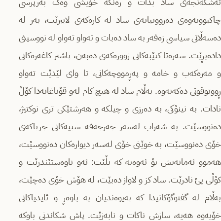
ئەشکەنجەی ساد بدات و رەنگە خۆیشی وەک بەرپرسی
چاکبوونەوەی دەروونیانەی ساد لە کارەکەی لاببرێت، بەر لە
دەسەڵاتی سیاسی زەفەر بە ساد دەبات و تەواو تەواو لە نووسینی
دادەبڕێت. سەرەتا کتێبەکانی ژوورەکەی دەبەن، پاشتر کاغەزەکانی
و مەرەکەب و خامە و پەڕمووچەکانی، تا وای لێدێت تەواو
ڕووتوقوتی دەکەنەوە. بەڵام ساد لە هیچ کام لەو قۆناغانەدا کۆڵ
نادات. بە نینۆکی، بە دەرزی و چیلکە و هەرشتێکی تری نوکتیژ،
دەنووسێت. بە شەراب لەسەر چەرچەفە سپیەکانی چرپاکەی
خۆی دەنووسێت، بە خوێنی خۆی لەسەر دیوارەکان دەنووسێت،
هەموو ئەمانەیش بۆ ئەوەیە کە بڵێت: ئەو ناوەستێندرێت و
کۆڵی پێ نادرێت. ساد کز و لاواز دەبێت، لە هۆش خۆی دەچێت،
بەڵام لە گفتوگۆکانیدا کە پەیوەندیان بە باوەڕ و ئایدیاکانی
خۆیەوە هەیە، سازش ناکات و نابەزێت. پاش شکاندنی باوکە