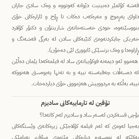
قەشە کۆلمێر دەبینیت دێوانە کەوتووە و وەک سادی جاران
داوای پەڕموچ و مەرەکەب دەکات تا ڕۆح و ئازارەکانی خۆی
بنووسێتەوە، خودی خەستەخانەی شارینتۆن و دکتۆر کۆلارد
خەریکی چاپکردنەوەی کتێبەکانی سادن لە بەرگی قەشەنگ و
ڕازاوەدا و وەک بزنسێکی ئابووری لێی دەخۆن).
هەموو ئەو دیمەنە فوکۆییانەی ساد لە فیلمەکەدا پێمان دەڵێن
کە دەسەڵات چەقبەستە نییە و بە تەنها پەیوەستی هەنووکە
نییە، بەڵکە بە مردووییش هەژموونی خۆی دیاردەخات.
تۆقین لە تارماییەکانی سادیزم
بۆچی قسەکردن لەسەر ساد و سادیزم لەم کاتەدا؟
بەجیا لەوەی کە ئەم فیلمە کۆلاجێکی زیرەکانەی وێستگەکانی
یەکێکە لە نووسەرە دیارەکانی مێژووی مرۆڤ، پەیامێکی