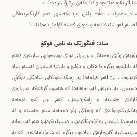
خێراتر بڵاودەبێتەوە و کتێبەکەی پڕفرۆشتر دەبێت.
ساد دەمرێت، بەڵام پاش مردنەکەیشی هەر کاریگەرییەکانی
لەسەر ئەو شێتخانەیە و خودی قەشە کۆلمێر دەمێنێت!
ساد: فیگورێک بە تامی فوکۆ
زۆربەی زۆری رەخنەگر و بیریارانی دوای بوونخوازیی سارتەری (هەر
لە باتایەوە بیگرە تا لاکان و دۆلوز و بارت) قسەیان لەسەر ساد
کردووە، ، لێ لەم فیلمەدا پتر ڕەنگدانەوەکانی سادێکی فوکۆیی
دەبینین، بە تایبەتی لەو چەقەدا کە هەموو گرفتەکە دەربارەی
ئازادی جەستە و ڕامکردنیەتی. کەم نین ئەو دیمەنە
یەکلاییکەرەوانەی کە زومێکی زۆر دەخەنە سەر جەستە و لە
بنەڕەتدا تایبەتن بە کۆنترۆڵکردن و دیسپلینکردنی: هەر لەو زمانە
سینیستییە گەپجاڕەی سادەوە بیگرە لە شانۆنامەکەیدا کە بە