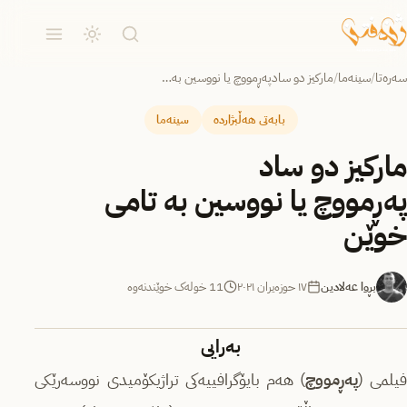
سەرەتا
/
سینەما
/
مارکیز دو سادپەڕمووچ یا نووسین بە…
بابەتی هەڵبژاردە
سینەما
مارکیز دو ساد
پەڕمووچ یا نووسین بە تامی
خوێن
بڕوا عەلادین
١٧ حوزه‌یران ٢٠٢١
11 خولەک خوێندنەوە
بەرایی
یلمی (
پەڕمووچ
) هەم بایۆگرافییەکی تراژیکۆمیدی نووسەرێکی