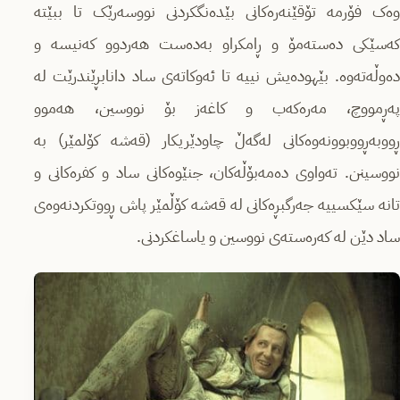
وەک فۆرمە تۆقێنەرەکانی بێدەنگکردنی نووسەرێک تا ببێتە
کەسێکی دەستەمۆ و ڕامکراو بەدەست هەردوو کەنیسە و
دەوڵەتەوە. بێهودەیش نییە تا ئەوکاتەی ساد دانابڕێندرێت لە
پەڕمووچ، مەرەکەب و کاغەز بۆ نووسین، هەموو
ڕووبەڕووبوونەوەکانی لەگەڵ چاودێریکار (قەشە کۆلمێر) بە
نووسینن. تەواوی دەمەبۆڵەکان، جنێوەکانی ساد و کفرەکانی و
تانە سێکسییە جەرگبڕەکانی لە قەشە کۆڵمێر پاش ڕووتکردنەوەی
ساد دێن لە کەرەستەی نووسین و یاساغکردنی.