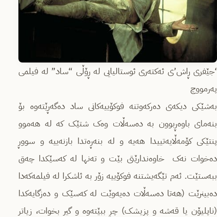
‘جێفری ڕاش’ی ئەکتەری ئوستالیایی لە ڕۆڵی “ساد” لە فیلمی
پەرمووچ
بەشێکی دیکەی دەرکەوتنە فوکۆییەکانی ساد دەگەڕێتەوە بۆ
بنەمای باوەڕبوون بە دەسەڵات وەک شتێک کە لە هەموو
پنتێکی کۆمەڵایەتییدا هەیە و لە بنەڕەتدا بازنەییە و سووڕ
دەخوات نەک خاوەندارێتی بێت و تەنها لە کەسێکدا چەق
ببەستێت. ئەم تێگەیشتنە فوکۆییە زۆر بە ئاشکرا لە فیلمەکەدا
دەبینرێت (هەتا دەسەڵات دەیەوێت لە کەسێک و دەزگایەکدا
(ناپلیۆن یا قەشە و پزیشک) چڕ ببێتەوە و گیر بخوات، زیاتر