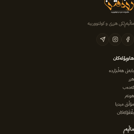
ماڵپەڕێکی هزری و کولتوورییە
هاوپۆلەکان
بابەتی هەڵبژاردە
هزر
ئەدەب
هونەر
مۆڵتی میدیا
بڵاڤۆکەکان
ماڵپەڕ