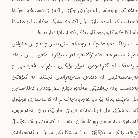
جەلادێکی ڕووخۆش لە ترۆپکی چێژی پراکتیزەی دەسەڵاتی خۆیدا
دەبینیت کە ئامادەسازی بۆ پراکتیزەی مەرگ دەکات، لێ هێشتا
تۆمارکارەکە، گێڕەرەوە ئارشیفکارەکە (ساد) دیار نییە!
ساد درەنگ دەردەکەوێت، زومەکە بەش بەش و هێواش هێواش
دەچێتە سەر هەیبەتە تۆقێنەرە ئەریستۆکراتییەکەی. پاش چەند
چرکەیەک لە گێڕانەوەی تیرۆر رۆژگاری شۆڕشی فەرەنسی و
بەرجەستەکردنی لە دیمەنی سەرپەڕاندنی کچێکدا بە گیۆلاتین
بەدەست زرتە جەلادێکی قەڵەو، دوای تلۆربوونەی کەللەسەری
مل پەڕێندراوەکە بۆ ناو عەرەبانەیەک پڕ لە کەللەسەری قرتێنراو
کە لە شۆکی مل قرتاندنەکە فریای چاولێکنانیان نەکەوتوون،
لەسەری سەرەوەی ڕووداوەکان، بەدیار دەکەوێت. وەک هۆماڵ
(ڕەقیب)ێکی سایکۆلۆژی و ئارشیفکارێکی سالۆر و ئەدەبیانەی