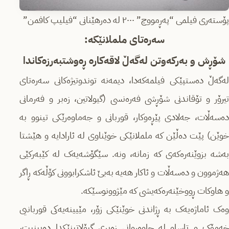
پۆستەری فیلمی “پەڕمووچ” ٢٠٠٠ لە دەرهێنانی “فیلیپ کافمن”
سەرەتای ململانێکە:
شۆڕش و بەرکەوتن لەگەڵ لاقەکارە ڕەوشتبەرزەکاندا
لەگەڵ دەستپێکی فیلمەکەدا، دیمەنە توندوتیژەکانی سەرەتای
تیرۆر و تۆقاندنی شۆڕشی فەرەنسی (گیولاتین، زەبر و فەرمانی
دەسەڵات، جەلادی پێڕەوکار، قوربانی و جەماوەرێکی تینوو بە
خوێن) پێت دەڵێن کە ململانێکی خوێناوی لە ئارادایە و هێشتا
بەشە بزوێنەرەکەی کە زمانە، ونە. سێگۆشەیەک لە کێبەرکێی
هەژموون و دەسەڵات و ئاکار هەیە بەبێ ئاشکرابوونی کۆڵەکە ڕاگر
و هاوکات ڕووخێنەرەکەیشی کە مێژوونوسێکە.
وەک ئاماژەیەک بە ڕژاندنی خوێنێکی زۆر، مێیینەیەکی قوربانیی
خەمۆک و تاساو لە چاوەڕوانی زەبری گیۆلاتینێکدا دەبینیت،