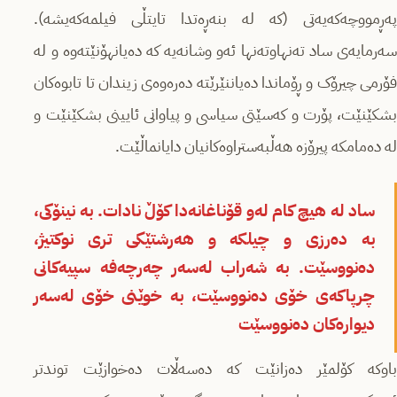
پەڕمووچەکەیەتی (کە لە بنەڕەتدا تایتڵی فیلمەکەیشە).
سەرمایەی ساد تەنهاوتەنها ئەو وشانەیە کە دەیانهۆنێتەوە و لە
فۆرمی چیرۆک و ڕۆماندا دەیاننێرێتە دەرەوەی زیندان تا تابوەکان
بشکێنێت، پۆرت و کەسێتی سیاسی و پیاوانی ئایینی بشکێنێت و
لە دەمامکە پیرۆزە هەڵبەستراوەکانیان دایانماڵێت.
ساد لە هیچ کام لەو قۆناغانەدا کۆڵ نادات. بە نینۆکی،
بە دەرزی و چیلکە و هەرشتێکی تری نوکتیژ،
دەنووسێت. بە شەراب لەسەر چەرچەفە سپیەکانی
چرپاکەی خۆی دەنووسێت، بە خوێنی خۆی لەسەر
دیوارەکان دەنووسێت
باوکە کۆلمێر دەزانێت کە دەسەڵات دەخوازێت توندتر