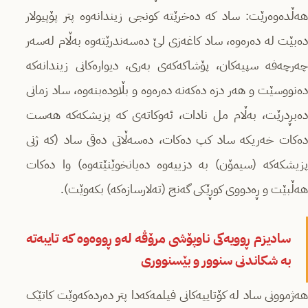
هەڵدەوەرێت: ساد کە دەخرێتە کونجی زیندانەوە پتر پۆپیولار
دەبێت لە دەرەوە، ساد کاغەزی لێ دەسەندرێتەوە بەڵام لەسەر
چەرچەفە سپیەکان، پۆشاکەکەی بەری، دیوارەکانی زیندانەکە
دەنووسێت و هەر دزە دەکەنە دەرەوە و بڵاودەبنەوە، ساد زمانی
دەبڕدرێت، بەڵام مل نادات، ئەوکاتەی کە پزیشکەکە هەست
دەکات خەریکە ساد کپ دەکات، دەسەڵاتی دەقی ساد (کە ژنی
پزیشکەکە (سیمۆن) بە دزییەوە دەیانخوێنێتەوە) وا دەکات
هەڵبێت و ڕەدووی کوڕێکی گەنج (تەلارسازەکە) بکەوێت).
سادیزم ڕوویەکی ناوپۆشی مرۆڤە لەو ڕووەوە کە تایبەتە
بە شکاندنی سنوور و بێسنووری
هەژموونی ساد لە کۆتاییەکانی فیلمەکەدا پتر دەردەکەوێت کاتێک