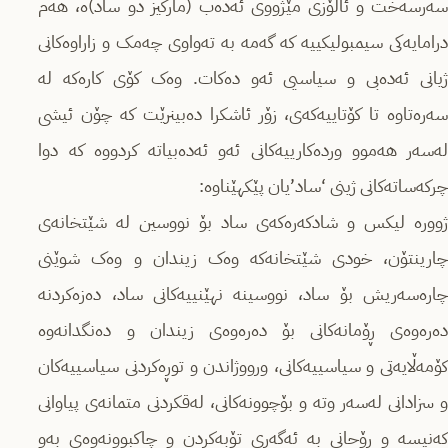
سەرسەخت و ئاڵۆزی مێژووی ئەدەب (مارکیز دو ساد)ە، هەم
درامایەکی سیمبولیکییە کە گەمە بە تەواوی چەمک و زاراوەکانی
ژیانی ئەدەبی و سیاسیی ئەو دەکات. وەک کۆی کارەکە لە
سەرەتاوە تا کۆتاییەکەی، زۆر ئاشکرا دەبینرێت کە چۆن ئیشی
لەسەر هەموو وردەکارییەکانی ئەو ئەدەبیاتە کردووە کە دوا
چرکەساتەکانی ژینی ‘ساد’یان پێکهێناوە:
ژوورە لیکس و شادکەرەکەی ساد بۆ نووسین لە شێتخانەی
چارینتۆن، خودی شێتخانەکە وەک زیندان و وەک شوێنی
چارەسەریش بۆ ساد، نووسینە نهێنییەکانی ساد، دەزەکردنە
دەرەوەی ڕۆمانەکانی بۆ دەرەوەی زیندان و دەنگدانەوە
کۆمەڵایەتی و سیاسییەکانی، ورووژاندن و توڕەکردنی سیاسییەکان
و سزادانی لەسەر وتە و بۆچوونەکانی، لەقکردنی متمانەی پیاوانی
کەنیسە و ڕۆحانی بە ئەگەری تۆبەکردن و چاکبوونەوەی بەو