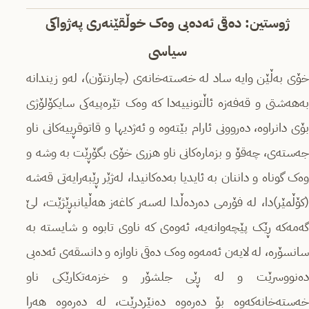
ژوستین: دەقی ئەدەبی وەک خوڵقێنەری پەژواکی
سیاسی
خۆی بەڵێن وایە ساد لە خەستەخانەی (چارنتۆن)، لەو زیندانە
بەهەشتی و قەفەزە ئاڵتونییەدا کە وەک تێرەپیەکی سایکۆلۆژی
بۆی دانراوە، دەروونی ئارام بێتەوە و ئەژدیها و قاتوقڕییەکانی ناو
جەستەی، چەقۆ و بزمارەکانی ناو هزری خۆی بگۆڕێت بە وشە و
وەک گوناه و داننان بە ئایدیا بەدەکانیدا، لەژێر ڕێبەرایەتی قەشە
(کۆڵمێر)دا، لە فۆرمی دەردەڵدا لەسەر کاغەز هەڵیانبڕێژێت، لێ
گەمەکە ڕێک پێچەوانەیە، ئەوەی کە ناوی تابوە و شایستە بە
سانسۆرە، لە لایەن ئەمەوە وەک دەقی ناوازە و دانسقەی ئەدەبی
دەنووسرێت و لە ڕێی جلشۆر و خزمەتکارێکی ناو
خەستەخانەکەوە بۆ دەرەوە دەنێردرێت، لە دەرەوە هەرا