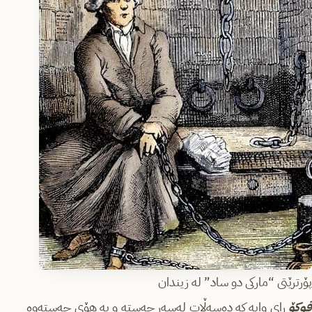
پۆرترێتی “مارکی دو ساد” لە زیندان
فوکۆ
ڕای وایە کە دەسەڵات لەسەر جەستە و بە هۆی جەستەوە