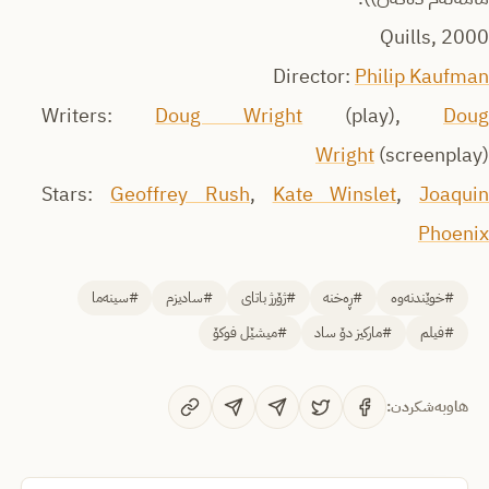
Quills, 2000
Director:
Philip Kaufman
Writers:
Doug Wright
(play),
Dou
Wright
(screenplay)
Stars:
Geoffrey Rush
,
Kate Winslet
,
Joaquin
Phoenix
#خوێندنەوە
#ڕەخنە
#ژۆرژ باتای
#سادیزم
#سینەما
#فیلم
#مارکیز دۆ ساد
#میشێل فوکۆ
هاوبەشکردن: