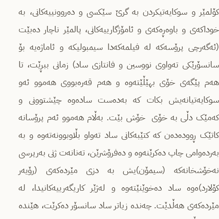
کۆلمێر و سوکایەتیکردن بە گرێ سێکسی و دەروونییەکانی، بە
خوداکەی و باوەڕەکەی و ئامۆژگارییەکانی، پالمێر ناچار دەبێت
(ئەگەرچی پرۆسەکە لە فیلمەکەدا سیمبولیکە و ئاماژەیە بۆ
سانسۆرێکی تەواوی نووسین و فانتازی ساد) زمانی ببڕێت، تا
هەم پێگەی خۆی بهێڵێتەوە و هەم قەرەبووی هەموو ئەو
سوکایەتیانەیش بکات کە بەدەست سادەوە چێشتوونی و
کەمێک دڵی بە خۆی خۆش بێت. بەڵام هەموو ئەم پرۆسانە
کاتێک ڕوودەدەن کە کتێبەکانی ساد تەواو بڵاوبوونەتەوە و بە
بەردەوامی چاپ دەکرێنەوە و دەفرۆشرێن، تەنانەت ژنی بەرپرسی
نەخۆشخانەکە (سیمۆن)یش بە دزی مێردەکەی (رۆیەر
کۆلارد)ەوە ساد دەخوێنێتەوە و لەژێر کاریگەرییەکانیدا، لە
مێردەکەی هەڵدێت. چەندە زیاتر ساد سانسۆر دەکرێت، هێندە