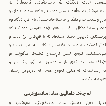
شۆڕش (وەک زەنگێک بۆ تەشەنەکردنی گەندەڵی) لە
سەنتەرەکانی دەسەڵاتدا نیشان دەدات (لە کەنیسە و زیندان و
بازاڕ و سیاسەت و دادگا و خەستەخانەیشدا). ئەم کارە دەگاتەوە
دەمی سەرکردەکانی شۆڕش، هەر بۆیە فەرمان دەدرێت کە
پزیشکێکی دەروونی بچێتە شێتخانەکە تا قڕوقەپی پێ بکات و
لەژێر ئەشکەنجە و سزادا تۆبەی پێ بکات: لە زمانی بخات و
بیوەستێنێت. لێرەوە ئیدی ئاڕاستەی فیلمەکە دەگۆڕێت بۆ
قۆناغە مەترسیدارەکەی ژیانی ساد: بوونی بە مڵۆزم و ئاژاوەچی،
بە زیندانییەک کە هێزی ئەوەی هەیە لە دەرەوەی زیندان
فەرتەنە بنێتەوە.
لە چەک داماڵینی ساد: سانسۆرکردنی
تەنیا چەکی دەستی ساد خامەکەیەتی، مەرەکەب و