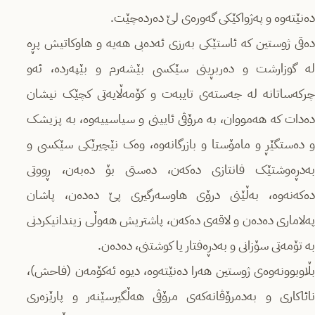
دەنێتەوە و پەژواکێکی گەورەی لێ دەردەچێت.
دەقی ژوستین کە ئاستێکی بەرزی ئەدەبی هەیە و هاوکاتیش پڕە
لە گوزارشت و دەربڕینی سێکسی بێشەرم و بێپەردە، ئەو
چرکەساتانە لە جەستەی تایبەت و کۆمەڵایەتی کچێک نیشان
دەدات کە هەمووان، بە مرۆڤی ئایینی و سیاسییەوە، بە پزیشک
و دەستگێڕ و مامۆستا و بازرگانەوە، وەک نێچیرێکی سێکسی و
بەدڕەوشتێک فانتازی دەکەن، دەستی بۆ دەبەن، ڕووتی
دەکەنەوە، بەڵێنی درۆی هاوسەرگیری پێ دەدەن، پاشان
پەلاماری دەدەن و لاقەی دەکەن، پاشتریش هەوڵی زیندانیکردنی
بە تۆمەتی سۆزانی و بەدڕەفتار یا کوشتنی، دەدەن.
بڵاوبوونەوەی ژوستین هەرا دەنێتەوە، دیوە ئەکۆمەن (فاحش)،
نائاکاری و بەدمرۆڤانەکەی مرۆڤی هەڵگیرسێنەر و پارێزەری