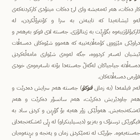
کار دەکات، هەر ئەمەیشە وای لێ دەکات میتۆدی کارکردنەکەی
لەو ئیشانەیدا کە تایبەتن بە سزا و کۆنترۆڵکردن، لە
ئارکیۆلۆژییەوە بگۆڕێت بە ژینالۆژی. جەستە لای فوکو بەرهەم و
دراوێکی مێژوویی کۆمەڵایەتییە کە هەموو شێوەکانی دەسەڵات
ئیشیان لەسەر کردووە، جگە لەوەی شێوازی مامەڵەکردنی
دەسەڵاتە جیاجیاکان لەگەڵ جەستەدا بۆتە ناسەرەوەی خودی
فۆرمی دەسەڵاتەکان.
ەم فیلمەدا (بە زمانی
فوکۆ
) جەستە هەم سزایش دەدرێت و
هەم چاودێریش دەکرێت، هەم سانسۆر دەکرێت و هەم
ئەشکەنجەیش. هەوڵێکی زۆر هەیە بۆ گۆڕین و کردنی ساد بە
فیگورێکی ترسنۆک و بەزیو (دیسپلینکراو) لە ڕێی ئەشکەنجەدانی
جەستەیەوە. جۆرێک لە تەمێکردنی زمان و پەنجە و بڕینەوەیان