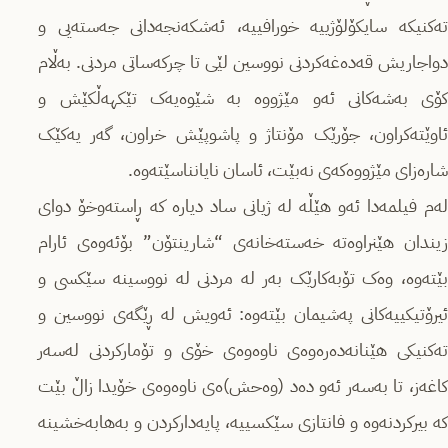
تەکنیکە سایکۆلۆژییە خورافییە، ئەشکەنجەدانی جەستەیی و
دواجاریش قەدەغەکردنی نووسین لێی تا چرکەساتی مردنی. بەڵام
کۆی بەشەکانی ئەو مێژووە بە شێوەیەک تێکهەڵکێش و
ئاوێتەکراون، جۆرێک مۆنتاژ و پاشوپێش خراون، گەر یەکێک
شارەزای مێژووەکەی نەبێت، ئاسان نایانناسێتەوە.
لەم فیلمەدا ئەو هێڵە لە ژیانی ساد دیارە کە ڕاستەوخۆ دوای
زیندان هێنراوەتە خەستەخانەی “شارینتۆن” بۆئەوەی ئارام
بێتەوە، وەک تۆبەکارێک بەر لە مردنی لە نووسینە سێکسی و
ئیرۆتیکییەکانی پەشیمان بێتەوە: ئەویش لە ڕێگەی نووسین و
تەکنیکی هێنانەدەرەوەی ناوەوەی خۆی و تۆمارکردنی لەسەر
کاغەز، تا بەسەر ئەو دەد (وەحش)ەی ناوەوەی خۆیدا زاڵ بێت
کە بیرکردنەوە و فانتازی سێکسییە، پایەدارکردن و بەهابەخشینە