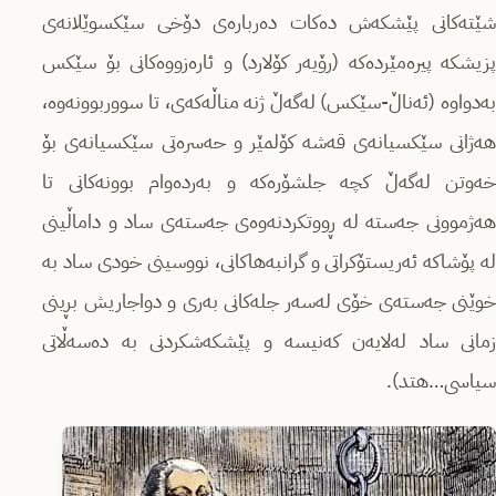
شێتەکانی پێشکەش دەکات دەربارەی دۆخی سێکسوێلانەی
پزیشکە پیرەمێردەکە (رۆیەر کۆلارد) و ئارەزووەکانی بۆ سێکس
بەدواوە (ئەناڵ-سێکس) لەگەڵ ژنە مناڵەکەی، تا سووربوونەوە،
هەژانی سێکسیانەی قەشە کۆلمێر و حەسرەتی سێکسیانەی بۆ
خەوتن لەگەڵ کچە جلشۆرەکە و بەردەوام بوونەکانی تا
هەژموونی جەستە لە ڕووتکردنەوەی جەستەی ساد و داماڵینی
لە پۆشاکە ئەریستۆکراتی و گرانبەهاکانی، نووسینی خودی ساد بە
خوێنی جەستەی خۆی لەسەر جلەکانی بەری و دواجاریش بڕینی
زمانی ساد لەلایەن کەنیسە و پێشکەشکردنی بە دەسەڵاتی
سیاسی…هتد).