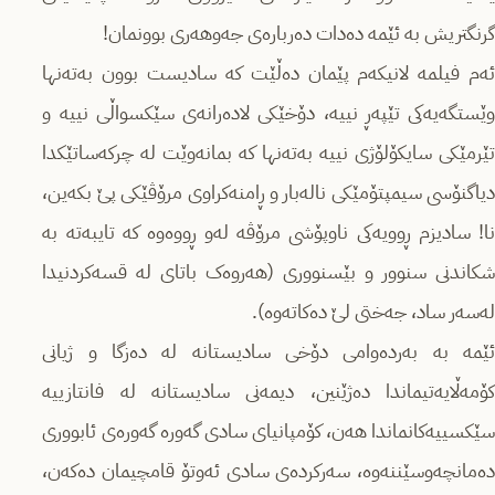
گرنگتریش بە ئێمە دەدات دەربارەی جەوهەری بوونمان!
ئەم فیلمە لانیکەم پێمان دەڵێت کە سادیست بوون بەتەنها
وێستگەیەکی تێپەڕ نییە، دۆخێکی لادەرانەی سێکسواڵی نییە و
تێرمێکی سایکۆلۆژی نییە بەتەنها کە بمانەوێت لە چرکەساتێکدا
دیاگنۆسی سیمپتۆمێکی نالەبار و ڕامنەکراوی مرۆڤێکی پێ بکەین،
نا! سادیزم ڕوویەکی ناوپۆشی مرۆڤە لەو ڕووەوە کە تایبەتە بە
شکاندنی سنوور و بێسنووری (هەروەک باتای لە قسەکردنیدا
لەسەر ساد، جەختی لێ دەکاتەوە).
ئێمە بە بەردەوامی دۆخی سادیستانە لە دەزگا و ژیانی
کۆمەڵایەتیماندا دەژێنین، دیمەنی سادیستانە لە فانتازییە
سێکسییەکانماندا هەن، کۆمپانیای سادی گەورە گەورەی ئابووری
دەمانچەوسێننەوە، سەرکردەی سادی ئەوتۆ قامچیمان دەکەن،