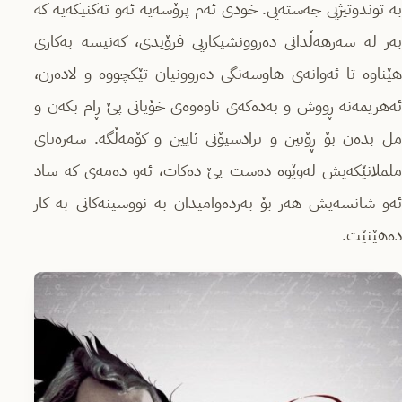
بە توندوتیژیی جەستەیی. خودی ئەم پرۆسەیە ئەو تەکنیکەیە کە
بەر لە سەرهەڵدانی دەروونشیکاریی فرۆیدی، کەنیسە بەکاری
هێناوە تا ئەوانەی هاوسەنگی دەروونیان تێکچووە و لادەرن،
ئەهریمەنە ڕووش و بەدەکەی ناوەوەی خۆیانی پێ ڕام بکەن و
مل بدەن بۆ ڕۆتین و ترادسیۆنی ئایین و کۆمەڵگە. سەرەتای
ململانێکەیش لەوێوە دەست پێ دەکات، ئەو دەمەی کە ساد
ئەو شانسەیش هەر بۆ بەردەوامیدان بە نووسینەکانی بە کار
دەهێنێت.