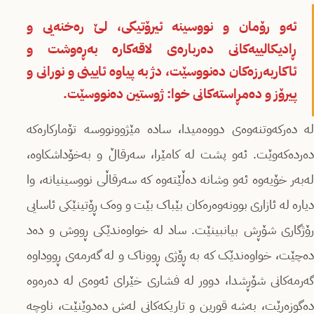
ئەو رۆمان و نووسینە ئیرۆتیکی، لێ رەخنەیی و
ڕادیکالییەکانی دەربارەی لاقەکارە بەڕەوشت و
ئاکاربەرزەکان دەنووسێت، دژ بە پیاوە ئایینی و نورانی و
پیرۆز و دەمڕاستەکانی خوا: ژوستین دەنووسێت.
لە دەرکەوتنەوەی دووەمیدا، سادە مێژوونووسە تۆمارکارەکە
دەردەکەوێت. ئەو پشت لە کامێرا، سەرقاڵ و بەخۆداشکاوە،
لەبەر خۆیەوە ئەو وشانە دەڵێتەوە کە سەرقاڵی نووسینیانە، وا
دیارە لە ئازاری بوونەوەرەکان بێباک بێت و وەک ڕۆتینێکی ئاسایی
رۆژگاری شۆڕش بیانبینێت. ساد لە خواوەندێکی ڕووش و دەد
دەچێت، خواوەندێک کە بە ڕۆژی ڕووناک و لە گەرمەی ڕووداوە
گەرمەکانی شۆڕشدا، دوور لە فشاری خێرای ئەوەی لە دەرەوە
دەگوزەرێت، بەشە قوڕین و تاریکەکانی لەش دەدوێنێت، ناوچە