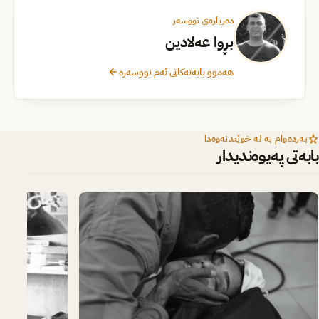
دەربارەی نووسەر
بڕوا عەلادین
هەموو بابەتەکانی ئەم نووسەرە
بەردەوام بە لە خوێندنەوەدا
بابەتی پەیوەندیدار