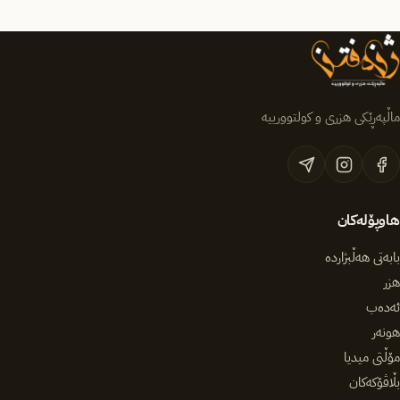
ماڵپەڕێکی هزری و کولتوورییە
هاوپۆلەکان
بابەتی هەڵبژاردە
هزر
ئەدەب
هونەر
مۆڵتی میدیا
بڵاڤۆکەکان