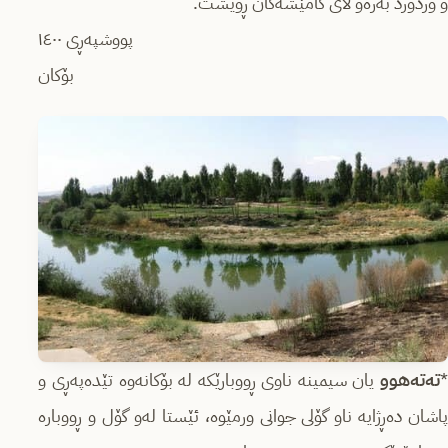
و وردورد به‌ره‌و لای گامێشه‌کان ڕۆیشت.
پووشپه‌ڕی ١٤٠٠
بۆکان
ته‌ته‌هوو
یان سیمینه‌ ناوی ڕووبارێکه‌ له‌ بۆکانه‌وه‌ تێده‌په‌ڕی و
پاشان ده‌ڕژایه‌ ناو گۆلی جوانی ورمێوه، ئێستا له‌و گۆل و ڕووباره‌