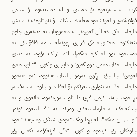
گرت، له‌ سه‌ریه‌وه‌ بۆ ده‌ستی و له‌ ده‌ستیه‌وه‌ بۆ سیمی
قولاپه‌که‌ی و له‌وێشه‌وه‌ هەڵمخلیسکاند بۆ نێو ئاوه‌که‌ تا منیش
مارماسییه‌کی خه‌یاڵی گه‌و‌ره‌تر له‌ هه‌موویان به‌ هەتەری چاوم
بئه‌نگێوم. هه‌تیوچه‌یه‌کی قژبژی ڕووته‌ڵه‌ جامه‌ فافۆنیکی به‌
ده‌سته‌وە بوو له‌ کرم ده‌گه‌ڕا، لێم نزیک بۆوه‌، به‌ دیتنی
مارماسییه‌کان ده‌می دوو گه‌زونیو داپچری و کوتی: “تیاح، هه‌ی
له‌وه‌ی! چا چۆن ڕێوی به‌ره‌و پیلییان هاتووه‌، ئه‌و هه‌موو
مارماسییه‌!” به‌ بێوازی سه‌رێکم بۆ له‌قاند و چاوم له‌ جه‌فحه‌ر
بڕییەوە، چەند کرمی فڕێ دا ناو حەوزەکەوە، دانەوی و بە
چیلکەیەک لە مارماسییەکانی وەژاند، بە ناقاییلییەوە کوتم:
“وایان لێ مەکە”، لە پڕدا وەک ئەوەی شتێکی وەبیرهاتبێتەوە
چاوەکانی زق کردەوە و کوتی: “دێی قڕنەگۆمە بکەین زۆر