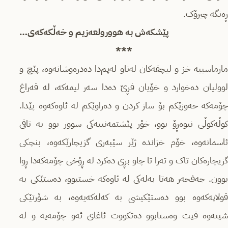
ڕەنگە چیرۆک.
پێشکەش بە هوورولعەزیم و خەڵکەکەی
…
***
مارماسییه‌ خز و لیچقه‌کان له‌ناو له‌پم‌دا ده‌دره‌و‌شانه‌وه، پێچ و
لوولیان ده‌خوارد و خۆیان فڕێ ده‌دا سه‌ر لیمه‌که‌، له‌ قه‌راغ
چۆمه‌که‌ حه‌وزێکم بۆ ساز کردن و ده‌راوێکم له‌ ئاوەکەوە پێدا.
کوڵه‌کوڵی نیوه‌ڕۆ بوو، خۆر پێشتمه‌نییه‌کی سوور بوو به‌ تاقی
ئاسمانه‌وه‌، خۆم خزاندە ژێر سێبەری گزیچارێکەوە، بنچکی
گزیچارەکان تاک و ته‌را تا چاو بڕی دەکرد لە ڕۆخی چۆمەکەدا ڕوا
بوون. جه‌فحه‌ر هه‌تا به‌له‌کی له‌ ئاوه‌که‌ خستبوو، ده‌ستێکی به‌
قولاپه‌که‌‌وه‌ بوو ده‌ستێکیشی به‌ که‌له‌که‌یه‌وه‌، به‌ شۆرتێکی
شینه‌وه‌ قیت وه‌ستابوو ده‌تکووت ئاغای ئه‌و چۆمه‌یه‌ و له‌