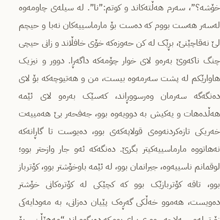
خۆشە؟”، سەرم هەڵتەکاند و کوتم:”نا”. له‌ سیله‌ی چاومه‌وه‌
لەسەر هەست بووم که‌ ده‌ست بۆ مارماسییه‌کان نه‌با و حیچم
لێ نه‌قاچێنێ، بڕێک له‌ کن حه‌وزه‌که‌ خۆی خافڵاند و زانی حیچی
چنگ ناکەوێ به‌ره‌و لای خوار چۆمەکە داگەڕا. دوور و نیزیک
هاوارێکم لە پشت سەرمەوە بیست، من و هه‌تیوچه‌کە بۆ لای
ده‌نگه‌گه‌ سه‌رمان وه‌رسووڕاند، که‌سێک به‌ره‌و لای ئێمه‌
هه‌ڵده‌هات و یه‌کیش به‌ دوویه‌وه بوو، جه‌فحه‌ر بێ هه‌مییه‌ت
خه‌ریکی تازه‌کردنه‌وه‌ی‌ قولاپه‌که‌ی بوو، ده‌یوست تا گاڕانه‌که‌
نه‌هاتووه‌ مارماسییەکیتر بگرێ. ده‌نگه‌که‌ ئه‌و جار وازحتر بوو؛
لوقمانم ناسییه‌وه‌، جیرانمان بوو، له‌ ئێمه‌ باوخۆشتر بوو، کۆترباز
بوو، تاقە کۆتربازێک بوو کە کچێکی لە کۆترەکانی خۆشتر
دەویست، هەموو خەڵکی گەڕەک پێیان دەزانی، به‌ مه‌ودایه‌کی
زۆرتر له‌و، سه‌لاحه‌‌سووری برای بوو که‌ ده‌یگووڕاند “مه‌هێڵن… بۆ