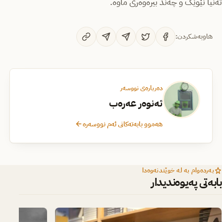
ته‌نیا نێوێک و چه‌ند بیره‌وه‌ری ماوه‌.
هاوبەشکردن:
دەربارەی نووسەر
ئەنوەر عەرەب
هەموو بابەتەکانی ئەم نووسەرە
بەردەوام بە لە خوێندنەوەدا
بابەتی پەیوەندیدار