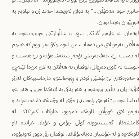
خاتری خودا مه‌هێڵن…” بە دوای ئەویشدا چەند ژن و پیاویتر بە
قوڕپێوان پەیدا بوون.
لوقمان به‌ عاره‌ق گیرێکی سپی و شاڵوارێکی خومره‌ییه‌وه‌ به‌
هه‌ڵاتن به‌ره‌و لای من ده‌هات، من له‌وه‌ چکۆله‌تر بووم که‌ هیچم
لە دەست بێ، جه‌فحه‌ریش تۆمه‌ز شینه‌شاهۆیه‌ و بێ هه‌ست و
خوست له‌ ئاوی ده‌ڕوانی، لوقمان به‌ هه‌ڵاتن بە لای من‌دا تێپه‌ڕی
و حه‌وزه‌که‌ی لێ پێشێل کردم و ڕووخاندی، مارماسییه‌کان له‌ژێر
لاقی‌دا پان و فڵیق بوونه‌وه‌ و هه‌ر یه‌کی به‌ لایه‌کدا خزین. هه‌ر به‌و
لیباسانه‌وه‌ بێ ئه‌وه‌ی ڕاوه‌ستێ خۆی له‌ چۆمه‌که‌ دا، دەینەڕاند و
به‌ره‌و لای قووڵایی ئاوەکە دەچوو، هاوکات که‌رتکێک له‌
گامێشه‌کان گه‌ییشتبوونه‌ گوێی چۆمی و خۆیان خزاندە ناو
ئاوەکەوە و له‌ خۆشیان ده‌یانحۆقاند، لوقمان زۆر دوور که‌وتبۆوه‌،