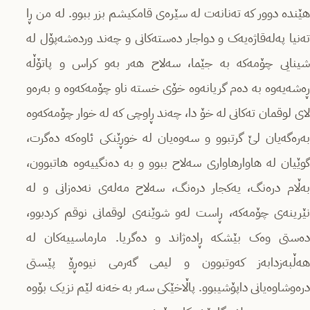
هێنده‌ دوور که‌ ته‌نانه‌ت له‌ سێره‌ی قامکیشم بزر ببوو. له‌ من ڕا
ته‌نیا په‌له‌قاژه‌یه‌ک و دواجار ده‌سته‌کانی و چه‌ند ورده‌شه‌پۆل له‌
شینایی چۆمه‌که‌ به‌ جێما، سه‌لاح هه‌ر به‌و‌ کراس و پاتۆڵه‌
ڕه‌شه‌یه‌وه‌ به‌ ده‌م گریانه‌وه‌ خۆی خسته‌ ناو چۆمه‌که‌وه‌ و به‌ره‌و
لای لوقمان تەکانی لە خۆ دا، چه‌ند ڕاوچی که‌ له‌ خوار چۆمه‌که‌وه‌
به‌ره‌گه‌یان لێ گرتبوو و سه‌وه‌یان له‌ خوڕێنکی ئاوه‌که‌ ده‌گرت‌،
گوێیان له هاوارهاواری سه‌لاح ببوو و به‌ ده‌نگییه‌وه‌ هاتبوون،
به‌ڵام دره‌نگ، یه‌کجار دره‌نگ، سه‌لاح مه‌له‌ی نه‌ده‌زانی و لە
نێرینەی چۆمەکە، ڕاست لەو شوێنەی لوقمانی نوقم کردبوو،
دەستی وەک بێشکە ڕادەژاند و دەگریا. مارماسییه‌کان له‌
هه‌ڵبه‌زدابه‌ز که‌وتبوون و لیمی گه‌رمی نیوەڕۆ پێستی
دره‌وشاوه‌یانی داپۆشیبوو. پاڵاخێکی سه‌ر به‌ خه‌نه‌ لێم نزیک بۆوه‌