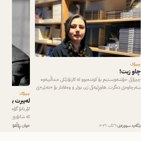
چیرۆک
چاو زیت!
چیرۆکی خۆشەویستیم بۆ کوندەبوو لە کارتۆنێکی منداڵییەوە
سەرچاوەی دەگرت. هاوڕێیەکی ژیر، بوێر و وەفادار بۆ «بەنێر»ی
چیرۆک
بچووک، کە لە یەکەم…
لەبیرت بێت
ئۆربانۆ گۆمێزت لە
کە شانۆییی ”گۆران
سەردەمی پەتای ئە
بێگەرد سووزەنی
٦ ئاب ٢٠٢٦
خوان ڕۆڵفۆ
٥ ئاب ٢٠٢٦