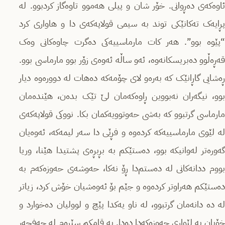
ئاوه‌که‌ی ده‌ڕوانی. خۆر شان و پیلی هه‌موو تاوه‌گاز کردبوو. له‌
پڕایه‌ک ته‌کانێکی توند به‌ سیمی قولاپه‌که‌ی دا و هاواری کرد
“پێوه‌ بوو”. هه‌ر کات مارماسییه‌کی ده‌گرت چاوه‌کانی وه‌ک
قه‌ڕه‌ڵوو ده‌بریسکانه‌وه‌‌، ئه‌و ساڵە ئه‌وه‌ی زۆر بوو مارماسی بوو.
ڕه‌شایی گاڕانێک کە به‌ره‌و لای چۆمه‌که‌ دەهات لە دوورەوە دیار
بوو، نیگه‌ران نه‌بووین ڕاوه‌که‌مان لێ تێک بده‌ن، هێنده‌مان
مارماسی گرتبوو که‌ به‌شی حه‌وتوویه‌کمان بکا. نووکی قولاپه‌که‌ی
له‌ لێوی مارماسییه‌که‌ کرده‌وه‌ و فڕێی دا سه‌ر لیمه‌که‌، ئه‌وه‌یان
گه‌وره‌تر له‌وانیکه‌ بوو، ده‌ستێکم به‌ بڕبڕه‌ی پشتیدا هێنا، وریا
بووم ددانه‌کانی له‌ ده‌ستم‌دا ڕۆ نه‌کا، حه‌وشه‌ی حه‌وزه‌که‌م به‌
ده‌ستێکم هه‌راوتر کرده‌وه‌ و جێم بۆ ئه‌وه‌شیان خۆش کرد، زیاتر
له‌ ده‌ دانه‌مان گرتبوو، له‌ ناو یه‌کدا پێچ و لوولیان ده‌خوارد و
خۆیان به‌ لێواری حه‌و‌زه‌که‌دا ده‌دا. به‌ قامکم سێره‌م له‌ جه‌فحه‌ر