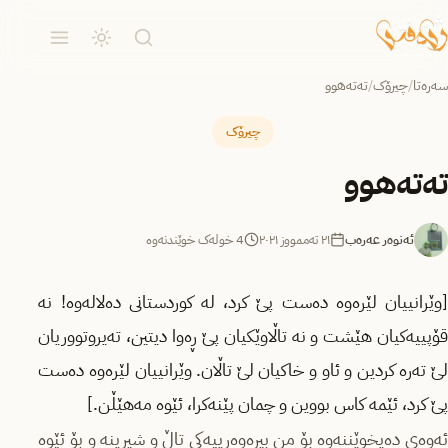
سەرەتا
/
چیرۆک
/
ته‌ته‌هوو
چیرۆک
ته‌ته‌هوو
ئەنوەر عەرەب
٢١ تەممووز ٢٠٢١
4 خولەک خوێندنەوە
[وێرانییان لێرەوە دەست پێ کرد، لە کوردستانی دەلالەوە! نە
قۆپییەکیان هێشت و نە تاڵاوێکیان پێ ڕەوا دیتین، تەیروتووریان
لێ تەرە کردین و ئاو و خاکیان لێ تاڵان. وێرانییان لێرەوە دەست
پێ کرد، ئێمە کاس بووین و چمان پێنەکرا، ئێوە مەهێڵن.]
ئەوەی دەیخوێننەوە بۆ من بیرەوەرییەکی تاڵ و شیرینە و بۆ ئێوە