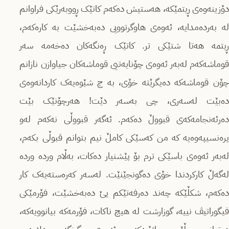
دۆزینەوەی ڕیتمێکە، هەستیش دەکەم کاتێک ڕووبەرێکی فراوانم
لە بەردەمدایە، ئەوەی هاوگرتوویی دەبەخشێت بە کارەکەم،
ڕیتمە هەتا شتێكی تر. کاتێک ڕەنگەکان دەخەمە سەر
قوماشەکەم لەبەر ئەوەی چۆنایەتیی قوماشەکان جیاوازن نازانم
چۆن قوماشەکە دەیگرێتە خۆی، بە چ شێوەیەک کاردانەوەی
دەبێت لەسەری، چی بەسەر دێت! هەرچۆنێک بێت
دەرئەنجامەکەی قبووڵ دەکەم. ئەگەر قبووڵی نەکەم لەو
پرەنسیپەوەیە کە من کەسێکی کامڵ نیم بتوانم قبوڵی بکەم،
لەبەر ئەوەی باسێکی ترم بۆ پێشنیار دەکات، بەڵام وردە وردە
لەگەڵ کارکردندا خۆی دەگونجێنێت. لەسەر کەرەستەیەک کار
دەکەم، شکڵێکە چەند دەرفەتێکم پێ دەبەخشێت، فۆرمێكی
فیگوراتیڤ نییە، گوزارشت لە هیچ ناکات، فۆرمەکە بیانوویەکە،