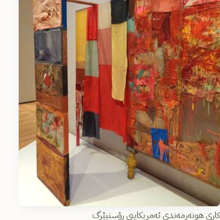
کاری هونەرمەندی ئەمریکاییی ڕؤسنبێرگ