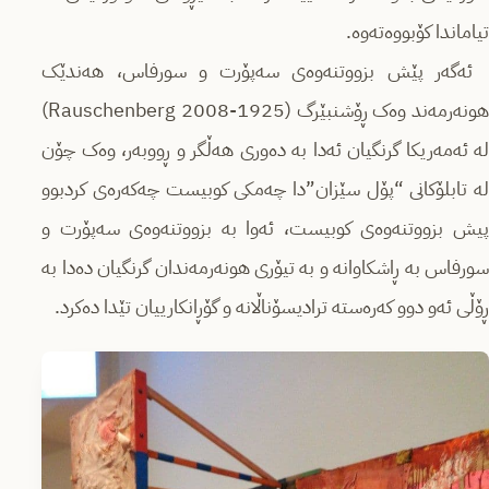
تیاماندا کۆبووەتەوە.
ئەگەر پێش بزووتنەوەی سەپۆرت و سورفاس، هەندێک
هونەرمەند وەک ڕۆشنبێرگ (1925-2008 Rauschenberg)
لە ئەمەریکا گرنگیان ئەدا بە دەوری هەڵگر و ڕووبەر، وەک چۆن
لە تابلۆکانی “پۆل سێزان”دا چەمکی کوبیست چەکەرەی کردبوو
پیش بزووتنەوەی کوبیست، ئەوا بە بزووتنەوەی سەپۆرت و
سورفاس بە ڕاشکاوانە و بە تیۆری هونەرمەندان گرنگیان دەدا بە
ڕۆڵی ئەو دوو کەرەستە ترادیسۆناڵانە و گۆڕانکارییان تێدا دەکرد.