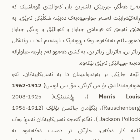
بەبێ هەڵگر، چرچێکی ناشیرین یان کەوالێتیی قوماشیک کە
ڕانەکێشرابێت لەسەر چوارچیوەیەک دەبێتە شکڵێکی ئەرێنی. بە
هۆی ئەوەی کە قوماشی جیاواز و کەوالێتی و ڕەنگی جیاواز
دەنووسێنم بەیەکەوە، وەک ڕووبەرێک یارمەتیم ئەدات وێنەکان
زیاتر بن، ماتریالی زیاتر بن، بە گشتی هەموو ئەم پارچە جیاوازانە
دەبنە جیهانێکی ئەرێنی پێکەوە.
ئێمە جارێکی تر بەردەوامیمان دا بە ئەمریکاییەکان. ئەو
هونەرمەندانەی بۆ من گرنگن، مۆریس لویس
( 1912-1962
Loui
Morris
)، ڕۆشنبێرگ( 1925-2008
Rauschenberg)، بێگۆمان جاکسن پۆلۆک (1912-1956
Jackson Pollock ). ئەگەر گەنجە ئەمریکاییەکان ئەمڕۆ وەک
ئێمە کار دەکەن، جارێکی تر دەست دەکەنەوە بە