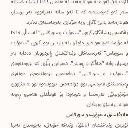
ئازادییەکی تەواو بە هونەرمەند، لە هەمان کاتدا تیشک خستنە
سەر ئەو کەرەستەیە کە تا ئەو ساتە نەدرابووە بەر پرسیار،
هونەرمەند بەبێ ئاگایی و بە خۆکاری بەرجەستەی دەکرد.
یەکەمین پیشانگای گروپی “سەپۆرت و سورفاس” لە ساڵی ١٩٦٩
لە مۆزەخانەی هونەری مۆدێرن لە پاریس بوو. گروپی “سەپۆرت
و سورفاس” کەرەستەکانی وێنەکێشانی ڕابردوویان دەدایە بەر
پرسیار، واتە “هەڵگر و ڕووبەر”. دەتوانین بڵێین کە بزووتنەوەی
“سەپۆرت و سورفاس” دواهەمین بزووتنەوەی هونەری
ڕەچەشکێنی فەرەنسی بوو، دواهەمین بزووتنەوە بوو لە مێژووی
مۆدێرنیتێی فەرەنسا و هونەردا بۆ قوفڵدانی هەموو ڕەوتە
هونەرییە مێژووییەکان.
مانیفێستی سەپۆرت و سورفاس
ئۆبژەی وێنەکێشان (تابلۆ)، وێنەکە خۆیەتی، پەیوەندی تەنها