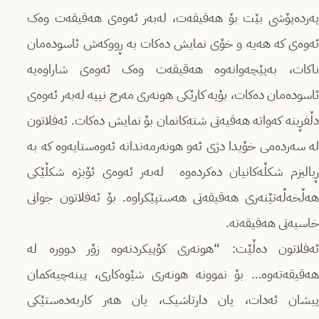
پەردەپۆشی بێت بۆ هەقیقەت، لەبەر ئەوەی هەقیقەت وەک
ئەوەی کە هەیە و خۆی نمایش دەکات بە ڕووکەش ئاسودەمان
ناکات، بەپێچەوانەوە هەقیقەت وەک ئەوەی شاراوەیە
ئاسودەمان دەکات، بۆیە کارێکی هونەری مەرج نییە لەبەر ئەوەی
دڵفڕینە کەواتە هەقیەتی شتەکانمان بۆ نمایش دەکات. ئەفلاتون
لە سەردەمی خۆیدا دژی ئەو هونەرمەندانە ئەوەستایەوە کە بە
ڕیالیزم شکڵەکانیان دەکردەوە لەبەر ئەوەی ئۆبژە شکڵێکی
هەڵخەڵەتێنەری هەقیقەتی هەستپێکراوە. بۆ ئەفلاتون جوانی
خاسیەتی هەقیقەتە.
ئەفلاتون دەڵێت: “هونەری کۆپیکردنەوە زۆر دوورە لە
هەقیقەتەوە… بۆ نموونە هونەری شێوەکاری، پینەچیەکمان
پیشان ئەدات، یان دارتاشیک، یان هەر کاربەدەستێکی