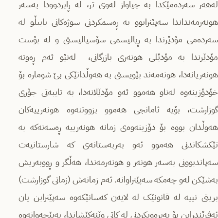
لەهەر سەردەمێکدا بە جیاواز لەوی تر، لە ڕابردوودا بەسەر
هونەرمەنداندا سەپێنرابوو بە ڕەسمکردنی سوژەکانی بایبڵو لە
سەردەمی مۆدێرندا بە ڕیالیسمی سۆسیالیستی و لە پۆست
مۆدێرندا بە مۆدێلی هونەری بازرگانی، لەنێو ئەم ڕەوتە
هونەریانەدا، هونەمەند پێویستی بە هەوڵدانێکی بێ شومارە بۆ
خۆدۆزینەوە لەناو هەموو ئەو مۆدێلانەدا، بە تایبەتی جۆری
گوزارشت، بۆیە ئامانجی هەموو بزووتنەوە هونەرییەکان
هەوڵدان بووە بۆ دۆزینەوەی زمانە هونەرییە ڕەسەنەکە بە
تێکشکاندنی هەموو ئەو بەربەستانەی کە شارستانیەت
سەپاندبوونی بەسەر هونەر و هونەرمەندا، هەڵگر و ڕووبەریش
بەشێکن لەو چەمکە سەپێنراوانە. ئەم زمانەش (زمانی گوزارشت)
بریتی نییە لە قانونێک لە لایەن کەسانێکەوە سەپێنرابن یان
ئەفرێندرابن بۆ پەیڕەویکردنی لە کاتی وێنەکێشاندا، بەپێچەوانەوە