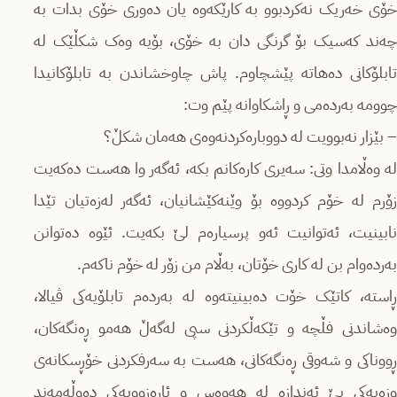
خۆی خەریک نەکردبوو بە کارێکەوە یان دەوری خۆی بدات بە
چەند کەسیک بۆ گرنگی دان بە خۆی، بۆیە وەک شکڵێک لە
تابلۆکانی دەهاتە پێشچاوم. پاش چاوخشاندن بە تابلۆکانیدا
چوومە بەردەمی و ڕاشکاوانە پێم وت:
– بێزار نەبوویت لە دووبارەکردنەوەی هەمان شکڵ؟
لە وەڵامدا وتی: سەیری کارەکانم بکە، ئەگەر وا هەست دەکەیت
زۆرم لە خۆم کردووە بۆ وێنەکێشانیان، ئەگەر لەزەتیان تێدا
نابینیت، ئەتوانیت ئەو پرسیارەم لێ بکەیت. ئێوە دەتوانن
بەردەوام بن لە کاری خۆتان، بەڵام من زۆر لە خۆم ناکەم.
ڕاستە، کاتێک خۆت دەبینیتەوە لە بەردەم تابلۆیەکی ڤیالا،
وەشاندنی فڵچە و تێکەڵکردنی سپی لەگەڵ هەمو ڕەنگەکان،
ڕووناکی و شەوقی ڕەنگەکانی، هەست بە سەرفکردنی خۆڕسکانەی
وزەیەکی بێ ئەندازە لە هەوەس و ئارەزوویەکی دەوڵەمەند