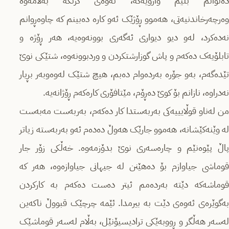
دەتوانم بڵێم واژۆیەکە، ئەوەی گرنگە بەلامەوە
وەرچەرخاندنیەتی، هەموو ڕۆژێک ئەو کارە دەبینم کە چاوەڕوانم
نەدەکرد، لەو دیو دیواری ئەگەری بوونەوەیە، هەر ڕۆژە و
تابلۆیەک دەکەم و پاش گوزارشتکردن و وردبوونەوە، شتێکی نوێ
تێدەگەم، بەو جۆرە بەردەوام دەبم، هیچ شتێک لەوەوبەر بڕیار
نەدراوە، نازانم بۆ کوێ دەڕۆم، مێتافۆری کارەکەم ڕۆژانەیە.
من لەناو قوڵایییەکی بەربەستدا کار دەکەم، بەربەست مەبەست
لە وێنەکێشانە، هەموو جارێک هەوڵ دەدەم ئەو بەربەستە زیاتر
پاڵ پێوەنێم و چارەسەری نوێ بدۆزمەوە. خەڵکی زۆر جار
قوماشی جیاوازم بۆ دەهێنن لە جیهانی جیاوازەوە، هەر کە
قوماشەکە دێتە بەردەمم ئیتر دەست دەکەم بە کارکردن
بەگوێرەی ئەوەی دێت بە بیرمدا. ئێمە چرچێک قبووڵ ناکەین
لەسەر هەڵگر و ڕووبەێکی ترادیسیۆنێل، بەڵام لەسەر قوماشێک