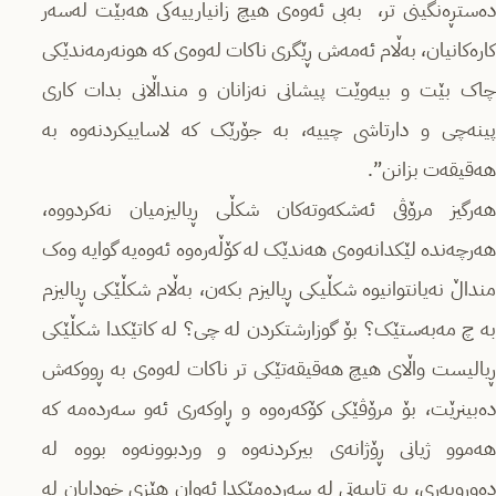
دەستڕەنگینی تر، بەبی ئەوەی هیچ زانیارییەکی هەبێت لەسەر
کارەکانیان، بەڵام ئەمەش ڕێگری ناکات لەوەی کە هونەرمەندێکی
چاک بێت و بیەوێت پیشانی نەزانان و منداڵانی بدات کاری
پینەچی و دارتاشی چییە، بە جۆرێک کە لاساییکردنەوە بە
هەقیقەت بزانن”.
هەرگیز مرۆڤی ئەشکەوتەکان شکڵی ڕیالیزمیان نەکردووە،
هەرچەندە لێکدانەوەی هەندێک لە کۆڵەرەوە ئەوەیە گوایە وەک
منداڵ نەیانتوانیوە شکڵیکی ڕیالیزم بکەن، بەڵام شکڵێکی ڕیالیزم
بە چ مەبەستێک؟ بۆ گوزارشتکردن لە چی؟ لە کاتێکدا شکڵێکی
ڕیالیست واڵای هیچ هەقیقەتێکی تر ناکات لەوەی بە ڕووکەش
دەبینرێت، بۆ مرۆڤێکی کۆکەرەوە و ڕاوکەری ئەو سەردەمە کە
هەموو ژیانی ڕۆژانەی بیرکردنەوە و وردبوونەوە بووە لە
دەوروبەری، بە تایبەتی لە سەردەمێکدا ئەوان هێزی خودایان لە