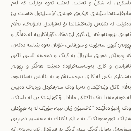
باسکردن لە شکڵ و تەخت. ئەبێت ئەوە بوترێت کە لەم
مانیفێستەدا سێبەری فیکرەی هونەری کۆنسێپتول هەست پێ
دەکرێت لە بێلایەنی وێنەکێشاندا بۆ ئەفراندنی تابلۆیەک، بەڵام
ئەوەی بزووتنەوەکە پێداگری لێ دەکات گۆڕانکارییە لە هەڵگر و
ڕووبەر؛ گروپی سەپۆرت و سورفاس، خۆیان بەوە پێناسە دەکەن،
کە ڕەوتێکن دەوری ماتریاڵ بە گرنگ و دەخەنە ئاستی ئاکتی
ئافراندن و کاری بەرجەستەکراودا؛ دەبێت هەڵگر و ڕووبەر
بەشداری بکەن لە کاری بەرجەستەکراو، بە بێلایەن نەمێننەوە.
بەڵام ئاکتی وێنەکێشان تەنها وەک سەرفکردنی وزەیەک دەبینن
لە هونەرمەندا نەک ئاکتێکی مانادار بۆ گوزارشتکردن لە باسێک.
وەک ڕامبۆ دەڵێت: “ئەکسیۆن ژیان نییە، جۆرێک لە بە فیڕۆدانی
هێزێک، تووڕەبوونێک”. بە مانای ئاکتێك بە مەبەستی دەربڕینی
سوژەیەکی بەواتا، گرنگ نییە، گرنگ بە فیڕۆدانی ئەو وزەیەی کە