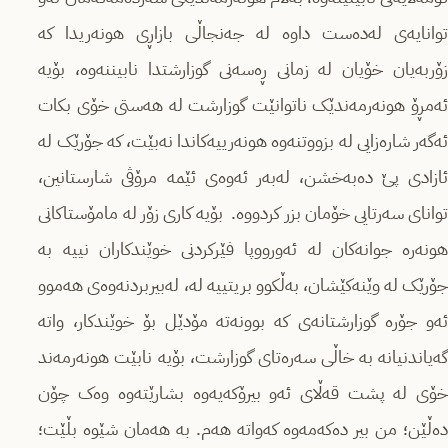
توانایەی لەدەست داوە لە جەنجاڵی بازاڕی هونەریدا کە
زۆربەیان خۆیان لە زمانی ڕەسەنی گوزارشتدا نابیننەوە، بۆیە
ئەمڕۆ هونەرمەندێک ناتوانێت گوزارشت لە هەستی خۆی بکات
ئەگەر شارەزایی لە بزووتنەوە هونەرییەکاندا نەبێت، کە جۆرێک لە
ئازادی پێ دەبەخشن، لەبەر ئەوەی ئێمە مرۆڤی شارستانین،
توانای سەرتایی خۆمان بزر کردووە. بۆیە کاری زۆر لە مامۆستاکانی
هونەرە جوانەکان لە ئەورووپا فێرکردنی خوێندکاران نییە بە
جۆرێک لە وێنەکێشان، بەڵکوو بریتییە لە، لەبیربردنەوەی هەموو
ئەو جۆرە گوزارشتانەی کە بوونەتە مۆدێل بۆ خوێندکار، واتە
گەیاندنیانە بە خاڵی سەرەتای گوزارشت، بۆیە نابێت هونەرمەند
خۆی لە پشت قەڵای ئەو بیرۆکەیەوە بشارێتەوە وەک چۆن
دەڵێن؛ من بیر دەکەمەوە کەواتە هەم. بە هەمان شێوە بڵێت؛