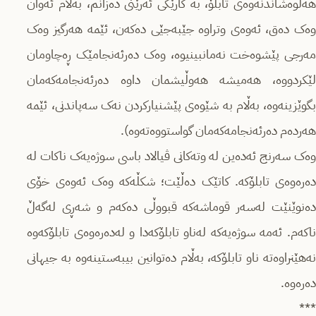
هەڵوەشاندنەوەی تابلۆ، بە کارێکی ئەرێنی دەزانم، بەڵام ئەوان
وەک دەق، ئەوەی وتراوە جێبەجێی دەکەن، ئێمە هەرگیز وەک
مەرجی پێشوەخت نەمانبینیوە، وەک دەرئەنجامێک ڕەچاومان
لێکردووە، هەمیشە هەوڵیشمان داوە دەرئەنجامەکەمان
بگوێزینەوە، بەڵام بە شێوەی پێشنیارکردن نەک سەپاندنی، ئێمە
هەردەم دەرئەنجامەکەمان گواستووەتەوە).
وەک سەرنج ئەدەین لە وتەکانی ڤیالاد باسی سوژەیەک ناکات لە
دەرەوەی تابلۆکە. کاتێک دەڵێت؛ شکڵەکە وەک ئەوەی خۆی
دەنوێنێت لەسەر قوماشەکە قبووڵی دەکەم و شەڕی لەگەڵ
ناکەم. ئەمە سوژەیەکە لەناو تابلۆکەدا و لەدەرەوەی تابلۆکەوە
نەهێنراوەتە ناو تابلۆکە، بەڵام دەتوانین بیبەستینەوە بە جیهانی
دەرەوە.
***