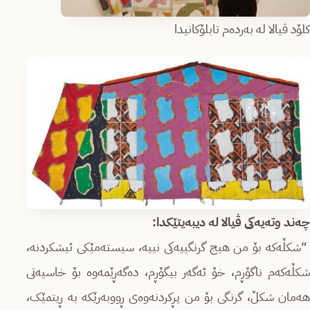
کلۆد ڤیالا لە بەردەم تابلۆکانیدا
چەند وتەیەکی ڤیالا لە دیبەیتێکدا:
“شکڵەکە بۆ من هیج گرنگییەکی نییە، سیستەمێکی ئیشکردنە،
شکڵەکەم ناگۆڕم، خۆ ئەگەر بیگۆڕم، دەگەڕێمەوە بۆ خاسیەتی
هەمان شکڵ، گرنگی بۆ من پڕکردنەوەی ڕووبەرێکە بە ڕیتمێک،