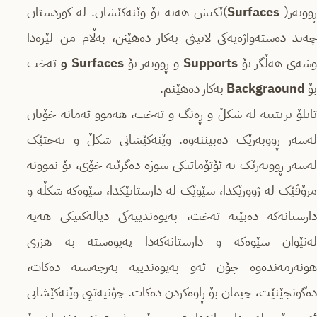
ووبەر(
Surfaces
)ێکیش هەیە بۆ وێنەکێشان. لە کوردستان
چەند دەستەواژەیەکی لاتینی بەکار دەهێنن، بەڵام من لێرەدا
شەی هەڵگر بۆ
Supports
و ڕووبەر بۆ
Surfaces
و
تەخت
بۆ
Backgraound
بەکار دەهێنم.
تابلۆ بریتییە لە شکڵ و ڕەنگ و تەخت، هەموو ئەمانە خۆیان
لەسەر ڕووبەرێک دەبیننەوە. وێنەکێشانی شکڵ و تەختێک
لەسەر ڕووبەرێک بە ئۆتۆماتیکی سوژە دەگرێتە خۆی، بۆ نموونە
مرۆڤێک لە ژوورێکدا، سێوێک لە دارستانێکدا، سێوەکە شکڵە و
دارستانەکە دەبێتە تەخت، پەیوەندییەکی دیالەکتیکی هەیە
لەنێوان سێوەکە و دارستانەکەدا پەیوەستە بە هزری
هونەرمەندەوە چۆن ئەو پەیوەندییە بەرجەستە دەکات،
دەگونجێنێت، چیمان بۆ ڕاوەکردن دەکات. چۆنیەتیی وێنەکێشانی