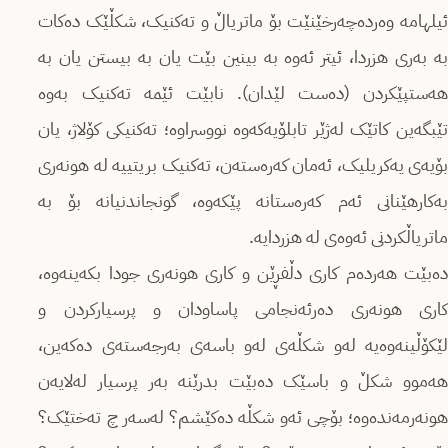
ئیلهامە وەردەچەرخێنێت بۆ ماتریاڵ و تەکنیک، شکڵێک دەکات
بە بەری هزردا، ئیتر ئەوە بە بینین بێت یان بە بیستن یان بە
هەستپێکردن (دەست لێدان). نابێت ئێمە تەکنیک بەوە
تێبگەین کاتێک لەژێر تابلۆیەکەوە نووسراوە؛ تەکنیکی کۆلاژ، یان
بۆیەی یەکریلیک، ئەمان کەرەستەن، تەکنیک بریتییە لە هونەری
بەکارهێنانی ئەم کەرەستانە پێکەوە، گونجاندنیانە بۆ بە
ماتریاڵکردنی ئەوەی لە هزردایە.
دەبێت هەردەم کاری دڵفڕێن و کاری هونەری جودا بکەینەوە،
کاری هونەری دەرئەنجامی پاساودان و پرسیارکردن و
لێکۆڵینەوەیە لەو شکڵەی لەو باسەی بەرجەستەی دەکەین،
هەموو شکڵ و باسێک دەبێت بدرێنە بەر پرسیار لەلایەن
هونەرمەندەوە؛ بۆچی ئەو شکڵە دەکێشم؟ لەسەر چ تەختێک؟