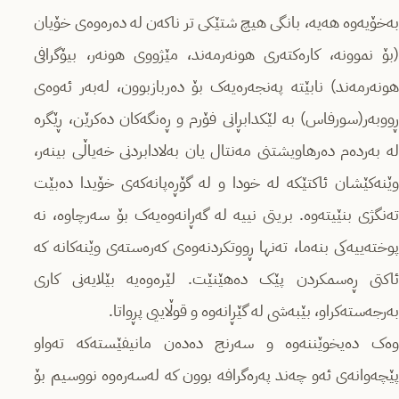
بەخۆیەوە هەیە، بانگی هیچ شتێکی تر ناکەن لە دەرەوەی خۆیان
(بۆ نموونە، کارەکتەری هونەرمەند، مێژووی هونەر، بیۆگرافی
هونەرمەند) نابێتە پەنجەرەیەک بۆ دەربازبوون، لەبەر ئەوەی
ڕووبەر(سورفاس) بە لێکدابڕانی فۆرم و ڕەنگەکان دەکرێن، ڕێگرە
لە بەردەم دەرهاویشتنی مەنتال یان بەلادابردنی خەیاڵی بینەر،
وێنەکێشان ئاکتێکە لە خودا و لە گۆڕەپانەکەی خۆیدا دەبێت
تەنگژی بنێیتەوە. بریتی نییە لە گەڕانەوەیەک بۆ سەرچاوە، نە
پوختەییەکی بنەما، تەنها ڕووتکردنەوەی کەرەستەی وێنەکانە کە
ئاکتی ڕەسمکردن پێک دەهێنێت. لێرەوەیە بێلایەنی کاری
بەرجەستەکراو، بێبەشی لە گێڕانەوە و قوڵاییی پڕواتا.
وەک دەیخوێننەوە و سەرنج دەدەن مانیفێستەکە تەواو
پێچەوانەی ئەو چەند پەرەگرافە بوون کە لەسەرەوە نووسیم بۆ