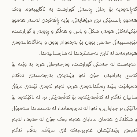
گەڕانەوەیە بۆ زمانی ڕەسەنی گوزارشت بە ئاگایییەوە. وەک
هەموو زانستێکی تری مرۆڤایەتی، بۆیە ڕاڤەکردن لەسەر هەموو
پێکهاتەکانی هونەر، شکڵ و باس و هەڵگر و ڕووبەر و گوزارشت،
پێویستییەکی حەتمی بوون بۆ بەردەوام بوون و بەئاگاهاتنەوەی
هونەرمەند لە کاری نەخشکردندا لە شارستانیەتدا.
مەبەست لە چەمکی گوزارشت، وەرچەرخانی هزرە بە وێنە بۆ
کەسی بەرامبەر، چۆن ئەو وێنەیەی بەرجەستەی دەکەم
دەتوانێت ببێتە ڕەنگدانەوەی هزرم، لەبەر ئەوەی ئێمەی مرۆڤی
ساپیان ئەگەر لە کەڵچەرێکەوە بۆ کەڵچەرێکی تر، لە تاکێکەوە بۆ
تاکێکی تر جیاوازین، ئەوا لە دەروونماندا، لە نەستماندا سەمبۆل
و شکڵەکان هەمان مانایان هەیە، وەک چۆن لە خەودا، لەبەر
ئەوەی وێنەکێشان غەریزەیەکە لای مرۆڤ، بەڵام ئەگەر