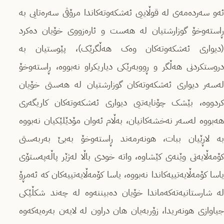
ئەو سەردەمەی لە قوڵاییی ئەشکەوتەکاندا مرۆڤی سەرەتایی بە
ڕاستەوخۆ گوزارشتیان لە هەست و ئارەزووی خۆیان دەکرد
(دیواری ئەشکەوتەکان وەک هەڵگرێک)، پێوستیان بە
دروستکردنی هەڵگر و ڕووبەرێکی دیاریکراو نەبووە، ڕاستەوخۆ
لەسەر دیواری ئەشکەوتەکان گوزارشتیان لە هەستی خۆیان
کردووە، بێشک چۆنایەتیی دیواری ئەشکەوتەکان کاریگەری
هەبووە لەسەر نەخشەکانیان، بەڵام ئەوان مۆدێلێکیان نەبووە
بە لاڕێیان ببات، هونەرمەند ڕاستەوخۆ بەبێ بەربەستی
کۆمەڵایەتی وێنەی کێشاوە، واتە خودی باڵا لەژێر پاڵەپەستۆی
یاسا کۆمەڵایەتییەکاندا نەبووە، یاسا کۆمەڵایەتییەکان کە ئەمڕۆ
لە شارستانیەتەکەماندا خۆیان دەبیننەوە لە چەند شکڵێکی
جیاوازی هونەریدا، زۆربەیان هان دراون لە لایەن بەرەیەکەوە