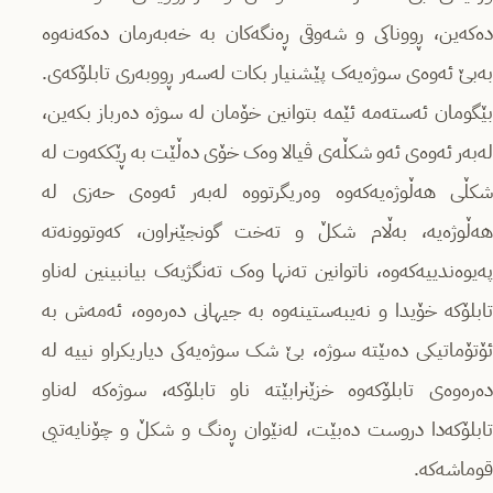
دەکەین، ڕووناکی و شەوقی ڕەنگەکان بە خەبەرمان دەکەنەوە
بەبێ ئەوەی سوژەیەک پێشنیار بکات لەسەر ڕووبەری تابلۆکەی.
بێگومان ئەستەمە ئێمە بتوانین خۆمان لە سوژە دەرباز بکەین،
لەبەر ئەوەی ئەو شکڵەی ڤیالا وەک خۆی دەڵێت بە ڕێککەوت لە
شکڵی هەڵوژەیەکەوە وەریگرتووە لەبەر ئەوەی حەزی لە
هەڵوژەیە، بەڵام شکڵ و تەخت گونجێنراون، کەوتوونەتە
پەیوەندییەکەوە، ناتوانین تەنها وەک تەنگژیەک بیانبینین لەناو
تابلۆکە خۆیدا و نەیبەستینەوە بە جیهانی دەرەوە، ئەمەش بە
ئۆتۆماتیکی دەىێتە سوژە، بێ شک سوژەیەکی دیاریکراو نییە لە
دەرەوەی تابلۆکەوە خزێنرابێتە ناو تابلۆکە، سوژەکە لەناو
تابلۆکەدا دروست دەبێت، لەنێوان ڕەنگ و شکڵ و چۆنایەتیی
قوماشەکە.