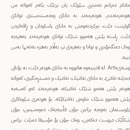
مادام دەزانم نەخشی سێوێک یان بزنێک بکەم کەواتە من
هونەرمەندم. هونەرمەند بە مانای وەدەستخستنی توانای
گوارشت دێت، بیرکردنەوەش بە مانای پاساودان و ڕاڤەکردن
دێت. ڕاستە پێش هەموو شتێک توانای هونەرمەند بەهرەیە
وەک دەنگخۆشی و توانا و بەهرەی تر، بەڵام بەهرە بەتەنها بەس
نییە.
وشەیArts لە لاتینیەوە هاتووە بە مانای هونەر دێت، بە یۆنانی
دەبێتە تەکنێ، بە مانای تەکنیک، تەکنیک و دەستڕەنگینی، کەواتە
هونەر پێش هەمو شتێک تەکنیکە، هونەرمەند ئەو کەسەیە
پێش هەموو شتێک خاوەنی تەکنیکێکە. بۆ هونەری شێوەکاری
پێویستمان بەوەیە بزانین چۆن فڵچەیەک دەوەشینین، چۆن
شکڵێک دروست دەکەین، وەک چۆن بۆ مۆسیقا دەبێت بزانین