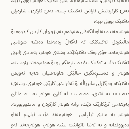
ئالەتێک بژەنین، ئەمە سەرەتایە. بەبێ تەکنیک هونەر بوونی نییە،
بەبێ کارکردنیش نازانین تەکنیک چییە، بەبێ کارکردن شارەزایی
تەکنیک بوونی نییە،
هونەرمەندە بەناوبانگەکان هەردەم بەبێ وچان کاریان کردووە بۆ
ماڵیکردنی تەکنیکێک کە لەگەڵ زەمەندا دەبێتە شوناسی
هونەرمەند خۆی وەک تەکنیکێک. وشەی هونەر، بەمانای زانینی
تەکنیک دێت، تەکنیک بۆ دەستڕەنگین و بۆ هونەرمەند پێویستە،
هونەر و دەستڕەنگینی خاڵێکی هاوبەشیان هەیە ئەویش
تەکنیکە، وەرگێڕانی ماتریاڵە بۆ ئەفراندنی کارێکی هونەری، وشەی؛
oeuvre بە لاتینی، مەبەست لە کاری هونەرییە، بە مانای
بەرهەمی کرێکارێک دێت، واتە هونەر کارکردن و ماندووبوونە.
هونەر بە مانای ئیلهامی هونەرمەند دێت، ئیلهام لەناو
دەرووندایە و بە تەنیا ناتوانێت ببێتە هونەر، هونەرمەند ئەو