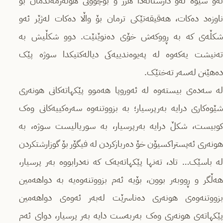
ئەو سێوە لەو دارستانەدا هزر و بۆچوونی هونەرمەندمان بۆ
ناوزەد دەکات، هەقیقەتێکی ترمان بۆ واڵا دەکات لەژێر ئەو
شکڵەی کە بە ڕووکەش خۆی دەنوێنێت. دوو شکڵیش بە
تەنیشت یەکەوە لە پەیوەندییەکی دیالەکتیکدا سوژە پێک
دەهێنن لەسەر تەختێک.
لە سەدەی بیستەوە لە ئەوروپا هەموو پێکهاتەکانی هونەری
شێوەکاری درایە بەرپرسیار؛ بە بزووتنەوە سەرەکییەکانی وەک
کوبیست، شکڵ درایە بەرپرسیار، بە سوریالیست سوژە، بە
هونەری ئەپستراکسیۆن خۆ دەربازکردن لە فیگۆر بۆ گوزارشتکردن
لە باسێک… تاد، تەنها پێکهاتەیەک کە نەدرابووە بەر پرسیار،
هەڵگر و ڕووبەر بوون، بۆیە ئەم بزووتنەوەیە بە دواهەمین
بزووتنەوەی هونەری دەناسرێت لەبەر ئەوەی دواهەمین
پێکهاتەی هونەری وەک بەربەست دایە بەر پرسیار، دوای ئەم