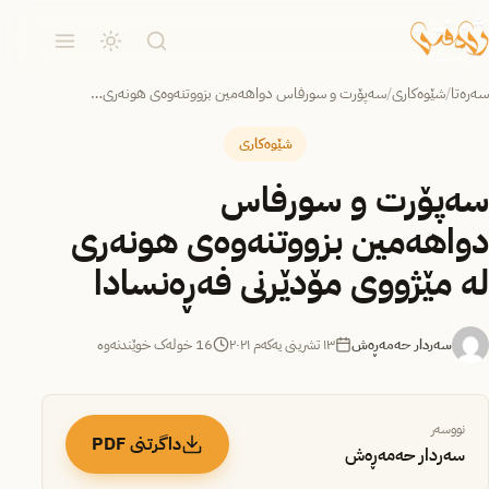
سەرەتا
/
شێوەکاری
/
سەپۆرت و سورفاس دواهەمین بزووتنەوەی هونەری…
شێوەکاری
سەپۆرت و سورفاس
دواهەمین بزووتنەوەی هونەری
لە مێژووی مۆدێرنی فەڕەنسادا
سەردار حەمەڕەش
١٣ تشرینی یەکەم ٢٠٢١
16 خولەک خوێندنەوە
نووسەر
داگرتنی PDF
سەردار حەمەڕەش