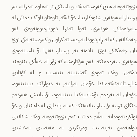
بزووتنەوەیە هیج کەرەستەیەک و باسێکی تر نەماوە نەدرێنە بەر
پرسیار لە هونەریی شێوەکاریدا، خۆ ئەگەر تاوەتاو ناوێک دەنێن لە
سەردەمێکی هونەری، ئەوا تەنها دووبارەبوونەوەی ئەو
چەمکانەن کە لە ڕابردوودا بەرجەستە کراون و کەرەستەیەکی نوێ
یان چەمکێكی نوێ نادەنە بەر پرسیار، تەنها بۆ ناسینەوەی
هونەری سەردەمێکە. ئەم هۆکارەشە کە زۆر لە خەڵکی بێئومێد
دەکەن، وەک ئەوەی گەشتبینە بنبەست و لە کۆتاییی
شارستانیەتەکەماندا خۆمان بەرانبەر بە دیوارێک بببینینەوە،
خۆمان لە بەردەم بۆشایییەکدا ببینینەوە، بۆشاییش هەردەم
جێگای ترسە بۆ شارستانیەتێک کە بە پایداری لە داهێنان و خۆ
نوێکردنەوەدایە. بەڵام دەبێت ئەم بزووتنەوەیە وەک شکاندنی
دواهەمین بەربەست وەربگرین بە مەبەستی بەخشینی