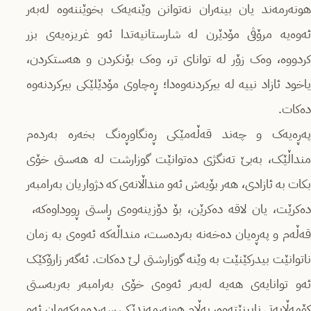
هونەرمەند یان بینەران نەتوانن وێنەیەک بخوێننەوە لەبەر
ئەوەیە مرۆڤی مۆدێرن لە شارستانیەتدا ئەو غریزەیەی بزر
کردووە، وەک زۆر لە توانای تر، وەک بۆنکردن و هەستکردن،
یاخود ئازاد نییە لە بیرکردنەوەدا؛ ڕەچاوی مۆدێلێكی بیرکردنەوە
دەکات.
پەڕەیەک و چەند قەڵەمێکی ڕەنگاوڕەنگ بخەرە بەردەم
منداڵێک، بەبێ تەنگژی دەتوانێت گوزارشت لە هەستی خۆی
بکات بە ئازادی، هەر بۆیەش ئەو منداڵانەی کە دژواریان بەرامبەر
دەکرێت، یان لاقە دەکرێن، بۆ دۆزینەوەی ڕاستی ڕووداوەکە،
قەڵەم و پەڕەیان دەخەنە بەردەست، منداڵەکە ئەوەی بە زمان
ناتوانێت بیدرکێنێت بە وێنە گوزارشتی لێ دەکات. ئەگەر زارۆکێک
ئەو توانایەی هەیە لەبەر ئەوەی خۆی بەرامبەر بەربەستی
کۆمەڵایەتی نابینێتەوە، بەڵام هونەرمەندێکی سەردەمەکەمان ئەو