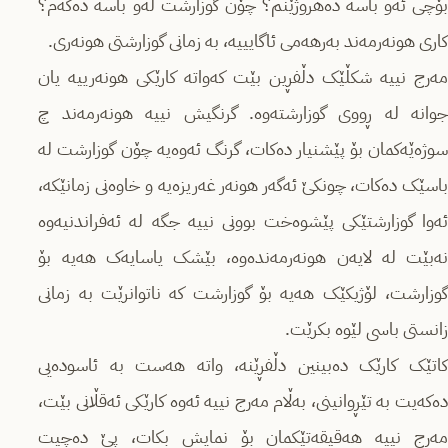
بۆچی ئەو باسە دەهروژێنم؟ چۆن گوزارشت لەو باسە دەکەم؟
کاری هونەرمەند بەرهەمی ئاگایییە، بە زمانی گوزارشتی هونەری.
مەرج نییە شکڵێک دڵفڕین بێت کەواتە کارێکی هونەرییە یان
جوانە لە ڕووی گوزارشتەوە. گرنگیش نییە هونەرمەند چ
سوژەێەکمان بۆ پێشنیار دەکات، گرنگ ئەوەیە چۆن گوزارشت لە
باسێک دەکات، چونکێ ئەگەر ھونەر غەریزەیە و خاوەنی زمانێکە،
ئەوا گوزارشتێکی پێشوەخت بوونی نییە جگە لە ئەفراندنیەوە
نەبێت لە لایەن ھونەرمەندەوە، بێشک یاسایەک هەیە بۆ
گوزارشت، لۆژیکێک هەیە بۆ گوزارشت کە ناتوانرێت بە زمانی
زانستی باسی لێوە بکرێت.
کاتێک کارێک دەبینین دڵفڕێنە، واتە هەست بە ئاسودەیی
دەکەیت بە تێڕوانینی، بەڵام مەرج نییە ئەوە کارێکی ئەقڵانی بێت،
مەرج نییە هەقیقەتێکمان بۆ نمایش بکات، پێ دەچیت