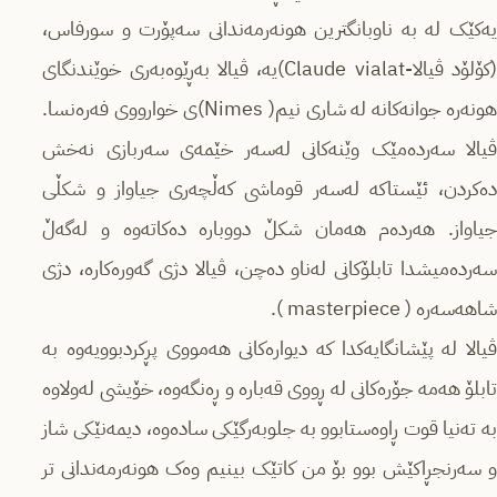
یەکێک لە بە ناوبانگترین هونەرمەندانی سەپۆرت و سورفاس،
(کۆلۆد ڤیالا-Claude vialat)یە، ڤیالا بەڕێوەبەری خوێندنگای
هونەرە جوانەکانە لە شاری نیم( Nimes)ی خوارووی فەرەنسا.
ڤیالا سەردەمێک وێنەکانی لەسەر خێمەی سەربازی نەخش
دەکردن، ئێستاکە لەسەر قوماشی کەڵچەری جیاواز و شکڵی
جیاواز. هەردەم هەمان شکڵ دووبارە دەکاتەوە و لەگەڵ
سەردەمیشدا تابلۆکانی لەناو دەچن، ڤیالا دژی گەورەکارە، دژی
شاهەسەرە ( masterpiece ).
ڤیالا لە پێشانگایەکدا کە دیوارەکانی هەمووی پڕکردبوویەوە بە
تابلۆ هەمە جۆرەکانی لە ڕووی قەبارە و ڕەنگەوە، خۆیشی لەولاوە
بە تەنیا قوت ڕاوەستابوو بە جلوبەرگێکی سادەوە، دیمەنێكی شاز
و سەرنجڕاکێش بوو بۆ من کاتێک بینیم وەک هونەرمەندانی تر