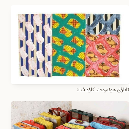
تابلۆی هونەرمەند کلۆد ڤیالا