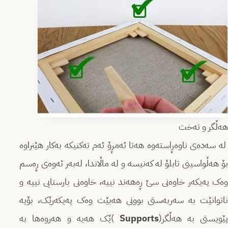
هەڵگر و تەخت
لە سەدەی ناوەڕاستەوە هەتا ئەمڕۆ ئەم تەکنیکە بەکار هێنراوە
بۆ هەڵواسینی تابلۆ لە کەنیسە و لە ماڵاندا، لەبەر ئەوەی ڕەسم
وەک پەیکەر خاوەنی سێ ڕەهەند نییە، خاوەنی بارستایی نییە و
ناتوانێت بە سەربەستی بوونی هەبێت وەک پەیکەرێک، بۆیە
ێویستی بە هەڵگر(
Supports
)ێک هەیە و هەروەها بە