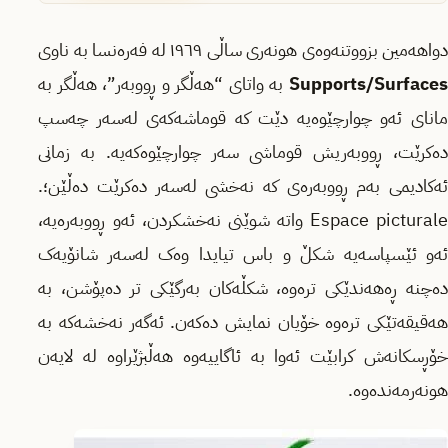
دواهەمین بزووتنەوەی هونەری ساڵی ١٩٦٩ لە فەرەنسا بە ناوی
Supports/Surface
بە واتای “هەڵگر و ڕووبەر”، هەڵگر بە
مانای ئەو چوارچێوەیە دێت کە قوماشەکەی لەسەر چەسپ
دەکرێت، ڕووبەریش قوماشی سەر چوارچێوەکەیە. بە زمانی
ئەکادیمی بەم ڕووبەرەی کە نەخشی لەسەر دەکرێت دەڵێن؛.
Espace picturale واتە شوێنی نەخشکردن، ئەو ڕووبەرەیە،
ئەو ئێسپاسەیە شکڵ و باس تیایدا وەک لەسەر شانۆیەک
دەچنە ڕەهەندێکی ترەوە، شکڵەکان بەرگێکی تر دەپۆشن، بە
هەقیقەتێکی ترەوە خۆیان نمایش دەکەن. ئەگەر نەخشەکە بە
خۆڕسکانەش کرابێت ئەوا بە ئاگاییەوە هەڵبژێراوە لە لایەن
هونەرمەندەوە.