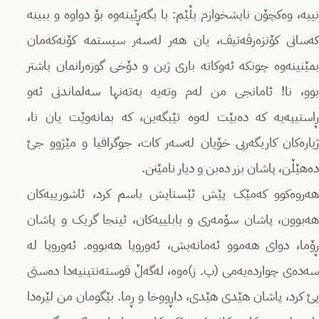
نییە، وەکچۆن نایشخوازم بڵێم: با بگەڕێینەوە بۆ دواوە و ببینە
کەسانی کۆنزەرڤەتیڤ، یان هەر لەسەر سیستمە کۆنەکەمان
بمێنینەوە چونکە ئەوکاتە باری ژین و دۆخی گوزەرانمان باشتر
بوو، نا! ئامانجی من لەم وتەیە بەتەنها سەلماندنی ئەو
ڕاستییەیە کە دەبێت لەوە تێبگەین، کە بمانەوێت یان نا،
ژیارەکان کاریگەریی خۆیان لەسەر کات، جوگرافیا و مێژوو جێ
دەهێڵن، پاشان بزر دەبن و دیار نامێنن.
هەروەکوو کەمێک پێش ئێستایش باسم کرد، ئاشورییەکان
هەبوون، پاشان سۆمەری و بابلییەکان، ئینجا گریک و پاشان
ڕۆما، دوای هەموو ئەمانەیش، ئەوروپا هەبووە. ئەوروپا لە
سەدەی چواردەیەمی (پ. ز)ەوە، لەگەڵ قوستەنتینیەدا دەستی
پێ کرد، پاشان هێدی هێدی، داڕووخا و ڕما. بێگومان من لێرەدا