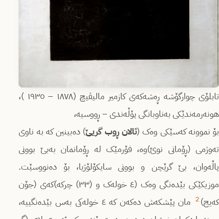
تابلۆی چوارگۆشە ڕەشەکەی کازمیر مالیڤیچ (١٨٧٨ – ١٩٣٥ )،
هونەرمەندێکی بەناوبانگی پۆڵەندی – ڕووسیە،
ۆ نموونە کەسێکی وەک (
ئالان ڕوب گریێ
) دەبینین کە بە ناوی
تەوژمی (ڕۆمانی نوێ)وە، فۆرمێک لە ڕۆمانمان بەبێ بوونی
پاڵەوان، بێ گرێچن و بوونی سایکۆلۆژیا، بۆ دەنووسێت.
موزیکێکی بێدەنگی وەک (٤ خولەک و (٣٣) چرکە)کەی (جۆن
2
ەیج)
مان پێشکەش دەکەن کە ٤ خولەکی بەس بێدەنگییە،