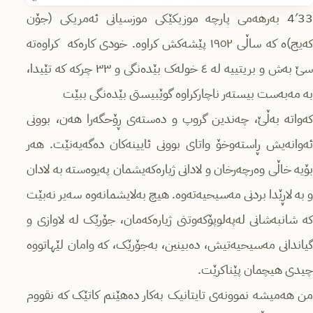
4′33 بەرهەمی پارچە موزیکێکی موزسیانی ئەمریکی (جۆن
کەیج)ە کە ساڵی ١٩٥٢ پێشەکش کراوە. خودی کارەکە کراوەتە
سێ بەش و بریتییە لە ٤ خولەک بێدەنگی و ٣٣ چرکە کە تێیدا،
بە مەبەست بیستەر ناچارکراوە گوێبیستی بێدەنگی ببێت
کەواتە بەڵێ، چەندین گروپ و دەستەی ڕۆحگەرا هەن، بوونی
ئەوانەیش ڕاستەوخۆ واتای بوونی ئایینەکان دەگەیەنێت. هەر
بۆیە خاڵی وەرچەرخان و لادانی ژیارەکەیشمان پەیوەستە بە لادان
و بە لاڕێدا بردنی مەسیحیەتەوە. هیچ بەلایشمانەوە سەیر نەبێت
کە شانبەشانی لەپەلوپۆکەوتنی ژیارەکەمان، جۆرێک لە لاوازی و
گیاندانی مەسیحیەتیش، دەبینین، بەجۆرێک، کە وامان لێهاتووە
چیدی هیچمان پێناکرێت.
من هەمیشە نموونەی تایتانیک بەکار دەهێنم کاتێک کە نقووم