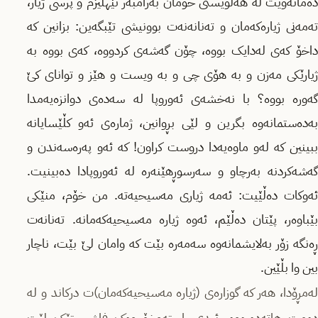
دەمانەوێت لە هەڵوێستی خۆمان بەرامبەر نێهلیزم و پرسی ژیار،
تەمەنی ژیارەکەمان و تەنانەنەت بوونیشی تێبگەین: بزانین کە
داخۆ کەی لەدایک بووە، چۆن گەشەی کردووە، کەی بووە بە
ژیارێکی مەزن و بە هۆی چی و بە ویست و هێز و توانای کێ
گەورە بووە؟ با نەخشەی ئەوروپا لە سەدەی دوانزەیەمدا
بەدەستمانەوە بگرین و لێی بڕوانین، ژمارەی ئەو کڵێسایانە
ببینین کە لەو ماوەیەدا دروست کراون! کە ئەو پەرەسەندن و
گەشەکردنە بەرچاو و سەرسوڕهێنەرە لە ئەوروپادا دەبینیت.
ئەوکات دەڵێیت: ئەمە ژیاری مەسیحیەتە. من خۆم، منێکی
بێباوەر، پێتان دەڵێم، ئەوە ژیارە مەسیحیەکەمانە. تەنانەت
ڕەنگە زۆر بەلایشمانەوە سەمەرە بێت کە وامان لێ بێت، ناچار
بین وا بڵێین.
لەمڕۆدا، هەر کە گوزارەی (ژیارە مەسیحیەکەمان)ت درکاند و لە