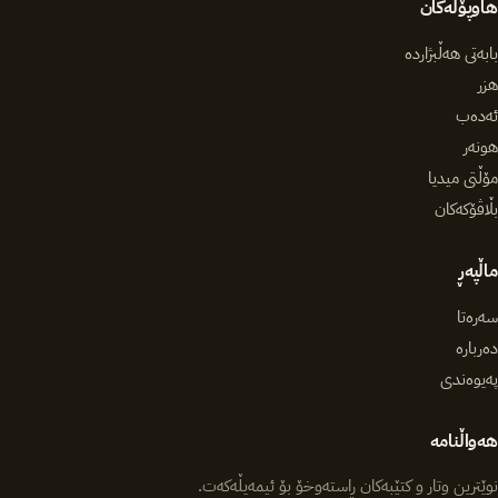
هاوپۆلەکان
بابەتی هەڵبژاردە
هزر
ئەدەب
هونەر
مۆڵتی میدیا
بڵاڤۆکەکان
ماڵپەڕ
سەرەتا
دەربارە
پەیوەندی
هەواڵنامە
نوێترین وتار و کتێبەکان ڕاستەوخۆ بۆ ئیمەیڵەکەت.