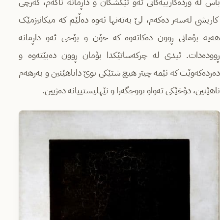
باس لە وردەکارییەکانی ئەو تێکشکان و داڕمانە ناکەم، گەرچی
کاریشی لەسەر دەکەم، لێ بەتەنها ئەوە دەڵێم کە میکانیزمێک
هەیە بۆمانی ڕوون دەکاتەوە کە چۆن و بۆچی ئەو داڕمانە
ڕوودەدات. ئیدی لە چرکەساتێکدا بۆمان ڕوون دەبێتەوە و
دەردەکەوێت کە ئێمە چیتر هیچ شتێکی نوێ داناهێنین و بەرهەم
ناهێنین، دۆخێکی تەواو پووچگەرا و نێهلیستییانە دەژیین.