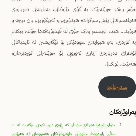
خۆم وەک خوێنەرێک بە کۆی تێزەکانی، بەتایبەتی دەربارەی
فەیلەسوفانی پێش سوکرات، هیدۆنیزم و ئەپیکۆریزم یان نیچە و
فرۆید… هتد، ویستم وەک خۆی لە ڤیدیۆیەکەدا چۆنە، بیکەم
بە کوردی، بەو هیوایەی سوودێکی بۆ تێگەیشتن لە ئایدیاکانی
ئۆنفرای دەربارەی ژیاری ئەوروپی بۆ خوێنەرانی کوردیزمان،
هەبێت. (و.ک).
سەرچاوە
پەراوێزەکان
1
تەواو پێچەوانەی لای خۆمان کە ڕێژەی دروستکردنی مزگەوت لە ٣٠
ساڵی ڕابردوودا، سنووری چاوەڕوانیەکانی هەموومانی لە هەرێمی