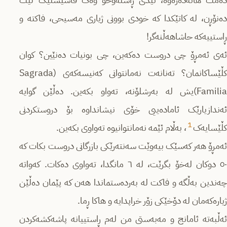
دەمت هاتەدەرەوە، ئیدی ڕاستەوخۆ وەک فاشیستێک لێت
دەنۆڕن، لە کاتێکدا کە خودی بوونی ژیاری مەسیحی، فاکتە و
ڕاستییەکە حاشاهەڵنەگر!
ئەی ئەمڕۆ چی دروست دەکەین، چی بونیات دەنێین؟ کوان
کڵێساکانمان؟ تەنانەت نەمانتوانی کەنیسەکەی (Sagrada
Familia)یش لە بەرشلۆنە، تەواو بکەین. دەڵێن گوایە
ئەندازیارێک ئامادەییی خۆی نیشانداوە بۆ دروستکردنی
1
کڵێسایەک
، بەڵام ئێمە نەمانتوانیوە تەواوی بکەین.
ئەمڕۆ هەر کەسێک بیەوێت سەنتەرێکی بازرگانی دروست بکات کە
٥٠ دوکان لەخۆ بگرێت، لە ٦ مانگدا، تەواوی دەکات. کەواتە
چەندین بەڵگە و فاکت لە بەردەستماندا هەن کە پێمان دەڵێن
ژیارەکەمان لە دۆخێکی زۆر خراپدایە
و هاکا ڕما.
ئەڵبەتە ئامانج و مەبەستی من لەم ڕاستییانە پاشەکشەکردن