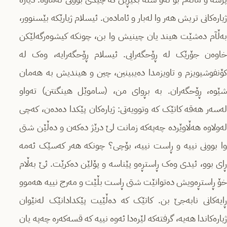
ژیارەکانی تریش هەر وا لەبار و ئامادەن. ئیسلام ژیارێکە بێسنوور،
بەڵآم دەشێت هیند یان چینیش وا بن، چونکە کیشوەرگەلێکن
خاوەن جۆرێک لە ڕۆحگەرایی. ئیسلام ڕۆحگەرایە، وەک لە
کۆنفوشیویزم و تاویزمدا دەیبینین، چین و هیندیش بە هەمان
شێوە، ڕۆحگەران. بە بڕوای من، (ساموێل هینگنتن) تەواو
لەسەر هەقە کاتێک کە وتوویەتی: ژیارەکان پێکدا دەدەن، کەچی
لەولاوە هەڵاوێردە چەپەکە زمانت لێ درێژ دەکەن و دەڵێن شتی
وا بوونی نییە و ڕاست نییە، بۆچی؟ چونکە هەر کەسێک ئەمە
ڕای بوو، ئیدی وەک ڕاستڕەو پێناسە و پۆلێن دەکرێت. ئێ بەڵام
خۆ ڕاستڕەویش دەتوانێت شتی ڕاست بڵێت و مەرج نییە هەموو
ڕایەکانی نابەجێ بن. کاتێک کە دەڵێیت پێکدادانێک لەنێوان
ژیارەکاندا هەیە، گرفتەکە لێرەدا ئەوە نییە کە قسەکەرە چەپە یان