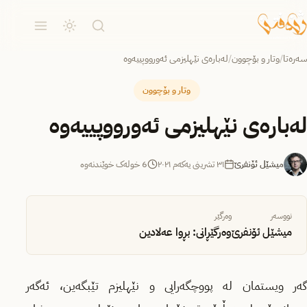
سەرەتا
/
وتار و بۆچوون
/
لەبارەی نێهلیزمی ئەورووپییەوە
وتار و بۆچوون
لەبارەی نێهلیزمی ئەورووپییەوە
میشێل ئۆنفرێ
٣١ تشرینی یەکەم ٢٠٢١
6 خولەک خوێندنەوە
نووسەر
وەرگێر
میشێل ئۆنفرێ
وەرگێڕانی: بڕوا عەلادین
گەر ویستمان لە پووچگەرایی و نێهلیزم تێبگەین، ئەگەر