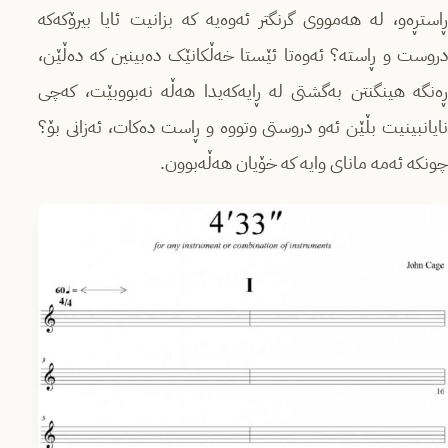
ڕاستڕەو، لە هەمووی گرنگتر ئەوەیە کە بزانیت ئایا بیرۆکەکە
دروست و ڕاستە؟ ئەوەتا ئێستا خەڵکانێک دەبینین کە دەڵێن،
ڕەنگە هینگنتن بەگشتی لە ڕایەکەیدا هەڵە نەبووبێت، کەچی
نایانبینیت بڵێن ئەو دروستی وتووە و ڕاست دەکات، ئەزانی بۆ؟
چونکە ئەمە مانای وایە کە خۆیان هەڵەبوون.