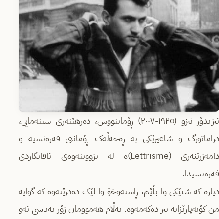
ئیزیدۆر ئیزو (١٩٢٥-٢٠٠٧) ڕۆماننووس، دەرهێنەری سینەمایی،
دراماتورگ و شاعیرێکی بە ڕەچەڵەک ڕۆمانیی فەرەنسیە و
دامەزرێنەری (Lettrisme)ە لە بزووتنەوەی ئاڤانگاردی
فەرەنسیدا.
دیارە کە شتێکی وا بڵێم، ڕاستەوخۆ وا لێک دەدرێتەوە کە گوایە
من کۆنەپارێزانە بیر دەکەمەوە. بەڵام هەموومان زۆر بەباشی ئەو