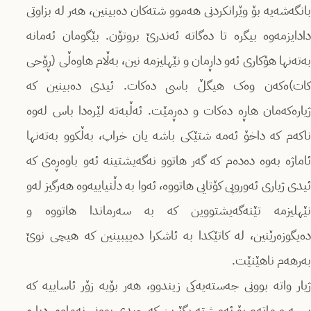
بانگەشەیە بۆ وێرانکردنی هەموو شتەکان دەبینین، هەر لە بزاوتی
دادایزمەوە بیگرە تا دەگاتە ئەندرێ بروتۆن. بێگومان ئەمانە
بەتەنها هۆکاری ئەو داڕمان و نێهلیزمە نین، بەڵام هاوەڵی (ڕۆحی
کات)ەکەن وەک هیگڵ باسی دەکات. ئیدی دەبینین کە
ژیارەکەمان هاڕە دەکات و دەڕمێت. ئەڵبەتە لێرەدا باس لەوە
ناکەم کە داخۆ ئەمە شتێکی باشە یان خراپ، بەڵکوو بەتەنها
ئاماژە بەوە دەدەم کە گەر هاتوو نەگەیشتینە ئەو باوەڕەی کە
ئیدی ژیاری ئەوروپی کۆتایی هاتووە، ئەوا بە دڵنیاییەوە هەرگیز لەو
نێهلیزمە تێنەگەیشتووین کە بە سەرماندا هاتووە و
دەیگوزەرێنین، لە کاتێکدا بە ئاشکرا دەییبینین کە هیچی نوێ
بەرهەم ناهێنێت.
ژیار واتە بوونی جەستەیەکی زیندوو، هەر بۆیە زۆر ئاساییە کە
پرسە و ماتەم بۆ ئەو شتە بگێڕین کە چیدی بوونی نەماوە. دیارە