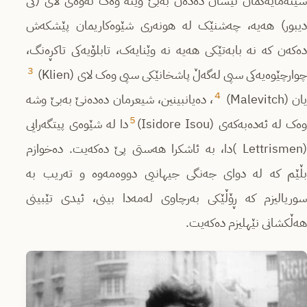
سینەمایەکمان نیشان دەدەن بەبێ وێنە وەک ئەوەی لای (گی
دیبور) هەیە، چەشنێک لە هونەری شێوەکاریمان پێشکەش
دەکەن کە نە بابەتێکی هەیە نە وێنایەک، تابلۆیەکی تاکڕەنگ،
3
وارچێوەیەکی سپی لەگەڵ پاشخانێکی سپی وەک لای (Klien)
4
ان (Malevitch)
، دەیانبینین، شیعرمان دەدەنێ بەبێ وشە
5
ەک لە ئەدەبەکەی (Isidore Isou)
دا لە شێوەی پیتگەرایی
(Lettrismen )دا، بە ئاشکرا هەستی پێ دەکەیت. دەخوازم
بڵێم کە لە دوای جەنگی جیهانیی دووەمەوە و تەریب بە
سوریالیزم کە ڕۆڵێکی بەرچاوی لەمەدا بینی، ئیدی تێبینی
هەڵکشانی نێهلیزم دەکەیت.