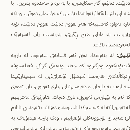
دەبێت. دەڵێم، گەر خنکایشین، با بە بزە و خەندەوە بمرین، با
شەرابی باش لەگەڵ ئەوانەدا بنۆشین کە خۆشمان دەوێن، چونکە
تازە تەواو: کەشتییەکە هەر نقووم دەبێت نقووم دەبێت، بۆیە
پێویست بە دانانی هیچ ڕێگیری، بەربەست یان لەمپەرێک
لەبەردەمیدا، ناکات.
تێبینی
: لە بنەڕەتدا، دەقی ئەم قسانەی سەرەوە، لە پارچە
ڤیدیۆیەکەوە وەرگیراوە کە چەند وتەیەکی گرنگی فەیلەسوفە
ڕادیکاڵەکەی فەرەنسا (میشێل ئۆنفرای)ین لە سیمینارێکیدا
سەبارەت بە داڕمان و هەرەسهێنانی ژیاری ئەوروپی، یان ئەوەی
کە ئەو بە نێهلیزمی ئەوروپی، ناوی دەبات. هاوڕێیەکی مەغریبیم
لە ئەوروپا کە لە فەیسبوکدا ناسیومە و دەزانێت فەرەنسی نازانم
لێ شەیدای بۆچوونەکانی ئۆنفراییم ، وەک پارچە ڤیدیۆیەک بە
ژێرنووسی عەرەبیەوە بۆی ناردم، منیش سەرباری سەرسامبوونی