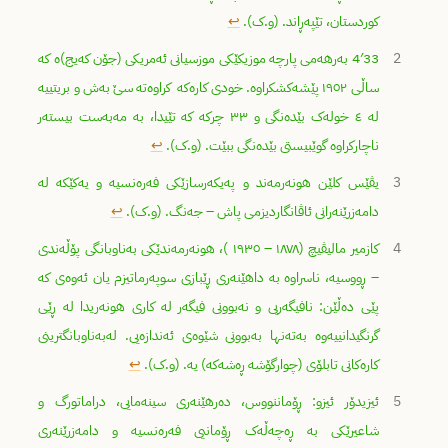
کوردستان، تێپەڕاند. (و.ک).
↩︎
2
4′33 بەرهەمی پارچە موزیکێکی موزسیانی ئەمریکی (جۆن کەیج)ە کە
ساڵی ١٩٥٢ پێشەکشکراوە. خودی کارەکە کراوەتە سێ بەش و بریتییە
لە ٤ خولەک بێدەنگی و ٣٣ چرکە کە تێیدا، بە مەبەست بیستەر
ناچارکراوە گوێبیستی بێدەنگی ببێت. (و.ک).
↩︎
3
یڤێس کلێن هونەرمەند و پەیکەرسازێکی فەرەنسیە و یەکێکە لە
دامەزرێنەرانی ئاڤانگاردیزمی پاش – جەنگ. (و.ک).
↩︎
4
کازمیر مالیڤیچ (١٨٧٨ – ١٩٣٥ )، هونەرمەندێکی بەناوبانگی پۆڵەندی
– ڕووسیە، ناسراوە بە داهێنەری ڕێبازی سوپەرماتیزم یان ئەوەی کە
پێی دەڵێن: نافیگەریی و نەبوونی فیگەر لە کاری هونەریدا لە ڕێی
گرنگیدانییەوە بەتەنها بەبوونی شێوەی ئەندازەیی. لەبەناوبانگترینی
کارەکانی تابلۆی (چوارگۆشە ڕەشەکە) یە. (و.ک).
↩︎
5
ئیزیدۆر ئیزو: ڕۆماننووس، دەرهێنەری سینەمایی، دراماتورگ و
شاعیرێکی بە ڕەچەڵەک ڕۆمانیی فەرەنسیە و دامەزرێنەری