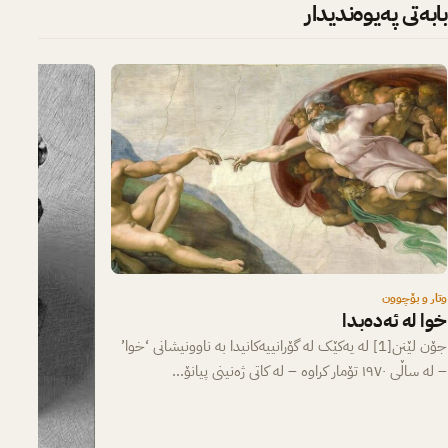
بابەتی پەیوەندیدار
وتار و بۆچوون
خوا لە ئەدەبدا
جۆن لێنن[1] لە یەکێک لە گۆرانییەکانیدا بە ناوونیشانی ‘خوا’
– لە ساڵی ١٩٧٠ تۆمار کراوە – لە کاتی ژەنینی پیانۆ…