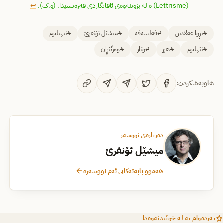
(Lettrisme) ە لە بزوتنەوەی ئاڤانگاردی فەرەنسیدا. (و.ک).
↩︎
#بڕوا عەلادین
#فەلسەفە
#میشێل ئۆنفرێ
#نیهیلیزم
#نێهلیزم
#هزر
#وتار
#وەرگێڕان
هاوبەشکردن:
دەربارەی نووسەر
میشێل ئۆنفرێ
هەموو بابەتەکانی ئەم نووسەرە
بەردەوام بە لە خوێندنەوەدا