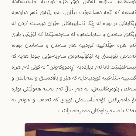
کۆمەڵایەتى سازاوە لەگەڵ کۆى هزرە کوردییە خێڵکییەکەدا،
ئەمەیە کە ئێمە دەمانەوێت بیڵێین، بەو پێیەى ئەم دیاردەیە
ڕێگایەکى تر بووە لە ڕێگا ئاسایییەکانى خێزان دروست کردن لە
ڕێگەى سەندن و سەپاندنەوە لە سەردەمێکدا کە لۆژیکى باوى
ئەو هزرە خێڵەکییە کوردییە هەر سەندن و سەپاندن بووە،
ئەمەش پێویستى بە لێکۆڵینەوەى سەربەخۆیى جودا هەیە کە
بیسەلمێنێت ئایا ئەم دیاردەیە “ڕەدووکەوتن” لە کوێى ئەم هزرە
گشتییە خێڵەکییە کوردییەدایە کە هێز و باڵادەستى و سەپاندن و
سەندن پێوەرەکانییەتى، بە هەر حاڵ ئەم بەشە هەوڵێکى بوێرە
بۆ دامەزراندنى کۆمەڵناسییەکى کوردى کە ئەدەب و هونەر بە
یەکێک لە سەرچاوەکانى مەعریفە بزانێت.