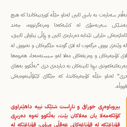
بەڵام سەبارەت بە باسى ئایین لەناو خێڵە کوردییەکاندا کە هیچ
بەشێکى سەربەخۆى لە کتێبەکەدا وەرنەگرتووە، چەند
ئاماژەیەکى خێرایى تێدایە دەربارەى ئایین و ڕۆڵى پیاوانى ئایینى،
لە وێنەى بوونى مزگەوت لە لاى گوندە جێگیرەکان و نەبوونى لە
لاى کۆچەرەکان و وەزیفەکانى مەلا لەو سیستەمەدا، هەروەها
بەریەکنەکەوتنى بڕوا ئایینەکان بە دیاردەى دزى “بەڵکوو بەهاى
دزى” لەناو خێڵە کۆچەرەکاندا، کە جێگاى لێکۆڵینەوەیەکى
قووڵە.
بیروباوەڕى خورافى و ناڕاست شتێک نییە داهێنراوى
کۆلکەمەلا یان مەلاکان بێت، بەڵکوو ئەوە دەربڕى
قۆناغێکە لە قۆناغەکانى عەقڵی مرۆیی، قۆناغێکە لە