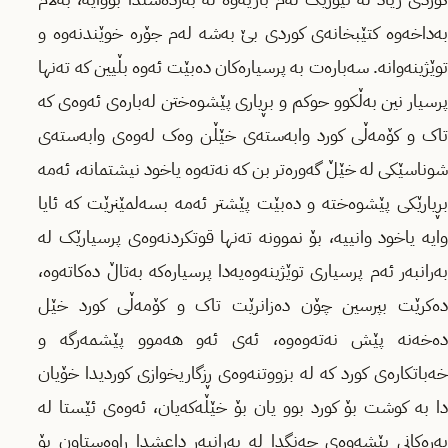
بەداخەوە کتێبخانەى کوردى بێ بەشە لەم جۆرە خوێندنەوە و
توێژینەوانە. سەبارەت بە پرسیارەکان دەبێت ئەوە بڵیین کە تەنها
پرسیار نین بەڵکوو حوکم و بڕیارى پێشوەختن لەبارەى ئەوەى کە
تاک و کۆمەڵى کورد وابەستەى خێڵن وەک لەوەى وابەستەى
شوناسێکى لە خێڵ گەورەتر بن کە نەتەوە یاخود نیشتمانە، ئەمە
بڕیارێکى پێشوەختە و دەبێت پێشتر ئەمە بسەلمێنرێت کە ئایا
وایە یاخود وانییە، بۆ نموونە تەنها قوتکردنەوەى پرسیارێک لە
بەرانبەر ئەم پرسیارى توێژینەوەیەدا پرسیارەکە بەتاڵ دەکاتەوە،
دەکرێت بپرسین چۆن دەزانرێت تاک و کۆمەڵى کورد خێل
دەخەنە پێش نەتەوەوە، ئەى ئەو هەموو پێشمەرگە و
خەباتکارەى کورد کە لە بزووتنەوەى ڕزگاریخوازى کوردیدا خۆیان
دا بە کوشت بۆ کورد بوو یان بۆ خێڵەکەیان، ئەوەى ئێستا لە
بەرەکانى پێشەوەى جەنگدا لە بەرانبەر داعشدا ڕاوەستاون بۆ