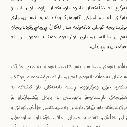
بەرگرى لە خێڵەکەیان یاخود ناوچەکەیان ڕاوەستاون یان بۆ
بەرگرى لە شوناسێکى گەورەتر؟ وەک دیارە ئەم پرسیارى
توێژینەوەیە گومانى دەکەوێتە سەر لەگەڵ ڕووبەڕووکردنەوەیان
بەم پرسیارانە، پرسیارى توێژینەوە دەبێت بەدوور بن لە
حوکمدان و بڕیاردان.
بەڵام ئەوەى سەبارەت بەم کتێبەیە ئەوەیە بە هیچ جۆرێک
هاوشان بە وەڵامدانەوەى ئەم پرسیارانە نەڕۆشتووە و ڕەوتێکى
دیکەى خۆى وەرگرتووە، ڕاستە بابەتەکانى ناو کتێبەکە بە
شێوەیەکی ناڕاستەوخۆ پەیوەستن بە بابەتى پێشنیازکراو بۆ
توێژینەوەکە، بەو پێیەى تایبەتن بە سیستەمى خێڵەکى کوردى و
ژیانى خێڵەکى، ئەدەب، حەیران، جاف، خۆشناو، میراوەدەلى،