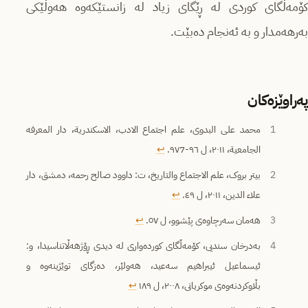
کۆمەڵگاى کوردى لە ڕێگاى زیاد لە زانستێکەوە هەوڵێکى
بەرهەمدار و بە ئەنجام دەبێت.
پەراوێزەکان
1
محمد علی البدوی، علم اجتماع الادب، الاسکندریة، دار المعرفە
الجامعیة، ٢٠١١، ل ٩٦-٩٧7.
↩︎
2
بیتر بروک، علم الاجتماع والتاریخ، ت: داوود صالح رحمه، دمشق، دار
علاء الدین، ٢٠١١، ل ٤٩.
↩︎
3
هەمان سەرچاوەی پێشوو، ل ٥٧.
↩︎
4
بەدرخان سندیی، کۆمەڵگاى کوردەوارى لە دیدى ڕۆژهەڵاتناسیدا، و:
ئیسماعیل ئیبراهیم سەعید، هەولێر، دەزگاى توێژینەوە و
بڵاوکردنەوەى موکریانى، ٢٠٠٨، ل ١٨٩
↩︎