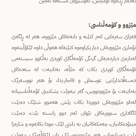
بەدەم ڕێگاوە گوڵچنین، نەوشیروان مستەفا ئەمین
مێژوو و کۆمەڵناسى
:
فەزاى سەرەکیى ئەم کتێبە و بابەتەکانى مێژووە، هەر لە ڕێگەى
تۆمارى مێژوویەکى دیاریکراوەوە کتێبەکە هەوڵی داوە لێکۆڵینەوە
لەبارەى دیاردەیەکى گرنگى کۆمەڵگاى کوردى بەڵکوو سیستەمى
کۆمەڵگاى کوردى بکات کە خێڵە، بەتایبەت لە سەدەکانى
دەسەڵاتدارێتیى عوسمانى و قاجاریدا، بۆ هەر نووسەرێک
بەتایبەت بۆ مێژوونووس، گەر بیەوێت پشکنینى کۆمەڵناسییانە
لەناو مێژوویەکى دووردا بکات پێش هەموو شتێک دەبێت
ئاگادارى سنوورەکانى نێوان ئەم دوو زانستە بێت، دەبێت
میتۆدەکانیان، چەمکەکانیان بە باشى لێک جودا بکاتەوە و شارەزا
بێت دەربارەیان، هەر مێژوونووسێک یان لێکۆڵەرێک بیەوێت