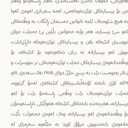
هەورامى، مەولانا خالدى نەقشبەندى، بەڵام ڕاستەوخۆ وەڵام
نین بۆ پرسیارەکانى توێژینەوەکەش، ئەمە سەربارى ئەوەى کەوا
بە هیچ شێوەیەک ئێمە ناتوانین دەستمان ڕابگات بە وەڵامەکانی
ئەو سێ پرسیارە، هەر بۆیە دەتوانین بڵێین پێ دەچێت دواى
نووسینى کتێبەکە پلان و پرسیارەکانى توێژینەوەکە داڕێژرابێت،
بوونى ئەو پرسیارانە بە زیان دەکەونەوە بۆ کتێبەکە، بۆ
وەڵامدانەوەى پرسیارەکان دەبێت توێژینەوەیەکى تر بنووسرێت و
زیاتر پەیوەست بێت بە پرسى خێڵ دواى ١٩٥٨ نەک سەدەى ١٨و
١٩کە کۆى بابەتە کۆمەڵناسییەکانى کتێبەکەى لەخۆ گرتووە،
دەبێت توێژینەوەیەک بێت وەڵامى ڕاستەخۆ بێت بۆ ئەو
پرسیارانە، هەرچەندە بابەتەکانى کتێبەکە هەوڵێکى ناڕاستەوخۆن
بۆ وەڵامدانەوەى ئەو پرسیارانە، وەک ئەوەى دەیەوێت بڵێت
مانەوەى پابەندبوونى مرۆڤى کورد بە خێڵەوە سەڕەرای لە