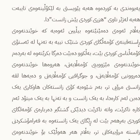
پەیوەندى بە کوردەوە هەیە پێویستى بە لێکۆڵینەوەى تایبەت
هەیە لەژێر ناوى “هزرى کوردى پێش زانست”دا.
بەڵام ئەوەى دەمێنێتەوە بیڵیین ئەوەیە کە خوێندنەوەى
ڕاستەقینەى کۆمەڵگاى کوردى شتێک نییە بە تەنها لە ئەستۆى
کۆمەڵناسى کوردى بێت، بەڵکوو دەبێت دەرگا بکرێتەوە لە بەردەم
خوێندنەوەى مێژووییی کۆمەڵایەتى، هەروەها خوێندنەوەى
دەروونیى کۆمەڵایەتى، و جوگرافیى کۆمەڵایەتى و دەیەها لقە
زانستى مرۆیی تر، بەم شێوەیە کۆى زانستەکان هاوکارى یەک
دەبن لەم کارەدا، بە یەک زانست و بە تەنها بە یەک میتۆد ئەم
کارە ناکرێت، واتە ناکرێت دیدێکى گشتگیر دەربارەى کۆمەلگاى
کوردى بەرهەم بێت لە ڕێگاى یەک زانستەوە بە فەرامۆشکردنى
زانستە مرۆییەکانى تر، بەڵام هەر هەوڵێک بۆ خوێندنەوەى