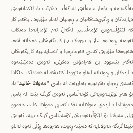
بەڵگەنامە و تۆمار مامەڵەى لە گەڵدا دەکرێت بۆ لێکدانەوەى
دیاردەکان و ڕەگوڕیشەکانیان و ڕەوتیان لەناو مێژوودا. یەکەم کار
کە لێکۆڵینەوەى کۆمەڵناسى لەگەڵ ئەم تۆمارانەدا دەیکات
ئەوەیە ڕووداوە شاز و بچووک بێ کاریگەرەکان دەخاتە لاوە،
هەروەها مێژووى کەسى فەرمانڕەوا و کەسایەتییە کاریگەرەکان
ئەگەر بێسوود بن فەرامۆش دەکرێن، ئەوەى دەمێنێتەوە
دیاردەکان و ڕەوتیانە لەناو مێژوودا، کتێبەکە لە هەندێک جێگادا
ەمەى ڕەچاو نەکردووە بەتایبەت لە باسى “
مەولانا خالید
“دا،
بۆ هەر توێژینەوەیەکى کۆمەڵناسى ئەوەى گرنگ بێت لە باسى
مەولانادا دیاردەى مەولانایە نەک کەسى مەولانا خالد، هەموو
ژیانى مەولانا بۆ لێکۆڵینەوەیەکى کۆمەڵناسى گرنگ نییە، ئەوەى
تێیدا گرنگە مەولانایە کە دەبێتە ڕەوت، هەروەها ڕۆڵى ئەوە لەناو