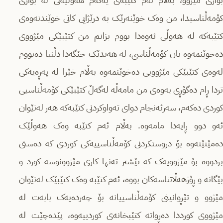
کۆمەڵناسیدا، من وەک خوێنەرێک بە درێژایی کاتى خوێندنەوەى
کتێبەکە لە هەوڵى ئەوەدا بووم بزانم من کتێبێکى مێژووى
دەخوێنمەوە یان کۆمەڵناسى، لە هەندێک جێگەدا دڵنیا دەبووم
لەوەى کتێبێکى مێژوویى دەخوێنمەوە بەڵام خێرا لە پەڕەیەکى
تردا ڕام دەگۆڕى بەوەى من مامەڵە لەگەڵ کتێبێکى کۆمەڵناسیى
کوردى دەکەم، سەرئەنجام دواى تەواوکردنى کتێبەکە هەر لەنێوان
ئەو دوو ڕایەدا مامەوە. بەڵام ئەم کتێبە وەک هەوڵێک
دەمێنێتەوە بۆ دروستکردنى کۆمەڵناسییەکى کوردى کە دەستى
بردووە بۆ مێژوویەک کە پێشتر تەنها کارى مێژوونوسە کورد و
بێگانە و ڕۆژهەڵاتناسەکان بووە، ئەم کتێبە وەک کتێبێک لەنێوان
مێژوو و تێڕوانینى کۆمەڵناسییانە بۆ چەردەیەک بابەت لە
مێژووى کورددا دەڕواتە کتێبخانەى کوردییەوە، پێدەچێت لە