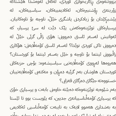
بزووتنەوەى ڕزگاریخوازى کوردى، لەگەڵ ئەوەشدا هێشتاکە
زۆرینەى ڕۆشنبیرەکان، ئەکادیمییەکان، سیاسییەکان، لە
پێشبڕکێدان بۆ زیادکردنى پاشگرى خێڵ، ناوچە بۆ ناوەکانیان.
پرسیارەکانى توێژینەوەکەش پێک دێت لە سێ پرسیار، کە
ئەوانیش لەسەر ئاستی دەروونى: هۆى زاڵى گرێى خێڵ لە
دەروونى تاکى کوردى نوێدا؟ لەسەر ئاستی کۆمەڵایەتى: هۆکارى
زاڵبوونى ئینتما بۆ ناوچە و خێل بەسەر ئینتما بۆ کوردستان؟
هەروەها لەڕووى کۆمەڵایەتیى سیاسیشەوە: بۆچى حزبەکانى
کوردستان هاوشان بەم گرێیە دەڕۆن و مەکتەبى کۆمەڵایەتییان
خستووەتە جێگاى دەزگاى قەزایی؟
بەم شێوەیە توێژینەوەکە دەبێتە خاوەنى بابەت و پرسیارى خۆى
کە پرسیاری کۆمەڵناسییانەى جدیین، کە پێویست بوو تا ئێستا
بە بەشدارى هەموو لایەک بە تایبەت کۆمەڵناسیى ئەکادیمى
کوردى زیاد لە تیۆرێک لەم باریەوە لە بەردەستدا بووایە، بەڵام