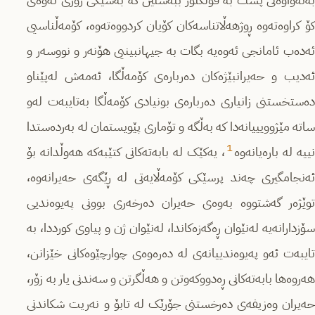
بەتەواوەتى پشت بە فۆلکلۆر ببەستین کە بەشێکى زۆرى ئەوەى
کۆ کراوەتەوە ڕوژهەڵاتناسەکان کۆیان کردووەتەوە، کۆمەڵناسیی
ئەدەب ئامانجى ئەوەیە بگات بە جیهانبینیی هۆنەر و نووسەر و
ئەدیب و حەیرانبێژەکان دەربارەى کۆمەڵگا، ئەمەش لەپێناو
دەستخستنى زانیارى دەربارەى بونیادى کۆمەڵگا بەتایبەت لەو
ساتە مێژوویییانەدا کە بەڵگە و تۆمارى پێویستمان لە بەردەستدا
1
ییە لە بارەیانەوە
، یەکێک لە بابەتەکانى کتێبەکە هەوڵدانە بۆ
ئەنجامگیرى چەند پرسێکى کۆمەڵایەتى لە ڕێگەى حەیرانەوە،
توێژەر گەشتووە بەوەى حەیران دەرخەرى بوونى پەیوەندیى
سۆزدارانەیە لەنێوان ڕەگەزەکاندا، لەنێوان ژن و پیاوى کورددا، بە
تایبەت ئەو پەیوەندییانەى لە دەرەوەى چوارچێوەکانى خێزانن،
هەروەها بابەتەکانى ڕەدووکەوتن و هەڵگرتن و سەندنى یار بە زۆر،
حەیران وەزیفەى دەرخستنى جۆرێک لە تابۆ و نەریت شکاندنى