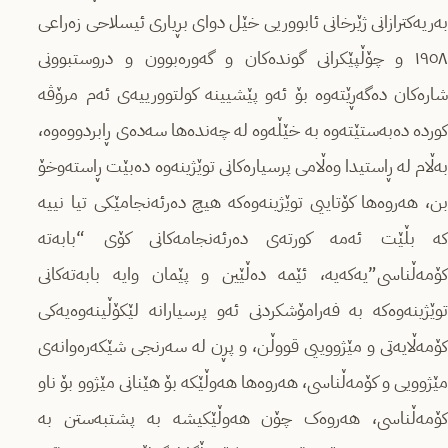
بەریەکترازانى ژێرخانى ئابووریى خێل دواى بڕیارى ئیسلاحى زەراعى
١٩٥٨ و چۆڵپێکرانى گوندەکان و گەورەبوون و دروستبوونى
شارەکان دەگەڕێتەوە بۆ ئەو پێشیینە کولتوورییەى ئەم مرۆڤە
کوردە دەبەستێتەوە بە خێڵەوە لە چەندەها سەدەى ڕابردووەوە،
بەڵام لە ڕاستیدا وەڵامى پرسیارەکانى توێژینەوە دەبێت ڕاستەوخۆ
بن، هەروەها کۆتاییی توێژینەوەکە هیچ دەرئەنجامێکى تیا نییە
کە بڵێت ئەمە کورتەى دەرئەنجامەکانى کۆى “بابەتە
کۆمەڵناسی”یەکەیە، ئێمە دەڵێین و پێمان وایە بابەتەکانى
توێژینەوەکە بە فەرامۆشکردنى ئەو پرسیارانە لێکۆڵینەوەیەکى
کۆمەڵایەتى و مێژووییی قووڵن، و پڕن لە سەرنجى شێکەرەوانەى
مێژوویى و کۆمەڵناسى، هەروەها هەوڵێکە بۆ هێنانى مێژوو بۆ ناو
کۆمەڵناسى، هەروەک چۆن هەوڵێکیشە بە پشتبەستن بە