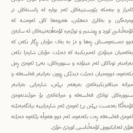
ئامراز و چەمکە پێویستییەکانى ئەم بوارە لە زانستەکانى تر
وەردەگرن و بەکاری دەهێنن، هەروەها کاتى ئەوەشە کە
کۆمەڵناسى کورد و ڕوشنبیر و توێژەرە کۆمەڵایەتییەکان لە سایەى
دوو دەستەوەستانى ڕەها و دژ بە یەک خۆیان ڕزگار بکەن کە
یەکەمیان میتۆدى ئەمبریکىیە کە دەبێت خۆیان شارەزا بکەن
بەرامبەر توناکانى ئەم میتۆدە و سنوورەکانى، بەبێ ئەوەى ڕەتى
بکەنەوە، دووەمیان دەبێت دیدێکى ڕوون بەرانبەر فەلسەفە و
میراتە میتافیزیکییەکەى بەرهەم بهێنن، شارەزایى بەرانبەر
سنوورەکانى توانای فەلسەفە و میراتەکەى بۆ خوێندنەوەى
کۆمەڵگا بەدەست بهێنن بێ ئەوەى ئەم شارەزایییە بیانگەیەنێتە
ئەوەى فەلسەفە ڕەت بکەنەوە، ئەم دوو هەوڵە پێکەوە دەبێتە
هۆى لەدایکبوونى کۆمەڵناسیى کوردى خۆى.