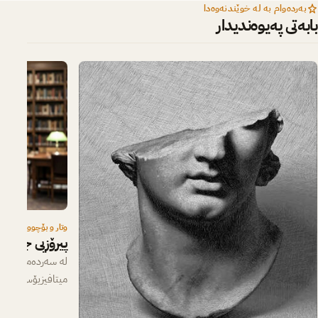
بەردەوام بە لە خوێندنەوەدا
بابەتی پەیوەندیدار
وتار و بۆچوون
پیرۆزیی جەنگ؛
لە سەردەمێکدا کە
میتافیزیۆس، ئاوابو
تەکنۆکراتی دەکات