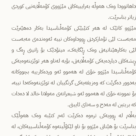
داهاتوودا وەک هەوڵە بەرایییەکانى مێژووى کۆمەڵایەتیى کوردى
زیاتر بناسرێت.
مێژوو کاتێک لە هەر کتێبێکى کۆمەڵناسیدا بەکار دەهێنرێت
مەبەست لێى تۆمارکردنى ڕووداوەکان نییە ئەوەندەى مەبەست
لێى بەکارهێنانیەتى وەک ڕێگایەک، میتۆدێک بۆ زانینى ڕەگ و
ڕیشەکانى دیاردەیەکى کۆمەڵایەتى، بۆیە لەناو هەر توێژینەوەیەکى
کۆمەڵناسیدا مێژوو خۆى لە هەموو ئەو وردەکارییە بچووکانە
بەدوور دەگرێت کە وەزیفەیەکى گرنگییان لە توێژینەوەکەدا نییە،
بۆ نموونە خۆى لە هەموو ئەو شیعرانەى مەولانا خالد لا دەدات
کە بریتین لە مەدح و سەناى ئایینى.
بەڵام لە ڕوویەکى ترەوە دەکرێت ئەم کتێبە وەک هەوڵێک
بناسرێت بۆ هێنانى مێژوو بۆ ناو لێکۆڵینەوە کۆمەڵناسییەکان، لە