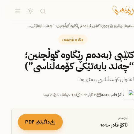
سەرەتا
/
وتار و بۆچوون
/
کتێبى (بەدەم ڕێگاوە گوڵچنین؛ “چەند بابەتێکى…
وتار و بۆچوون
کتێبى (بەدەم ڕێگاوە گوڵچنین؛
“چەند بابەتێکى کۆمەڵناسى”)
لەنێوان کۆمەڵناسى و مێژوودا
ئاکۆ قادر حەمە
٢١ ئایار ٢٠٢٢
14 خولەک خوێندنەوە
نووسەر
داگرتنی PDF
ئاکۆ قادر حەمە