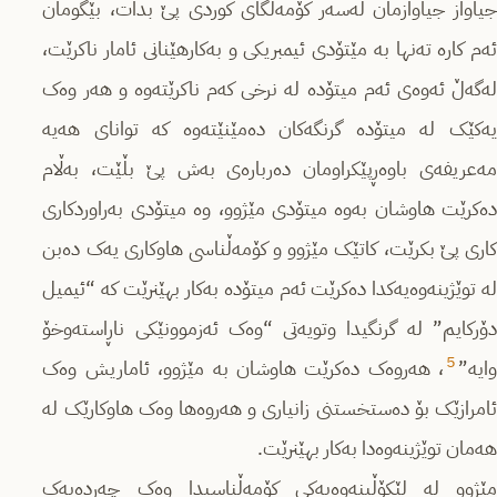
جیاواز جیاوازمان لەسەر کۆمەڵگاى کوردى پێ بدات، بێگومان
ئەم کارە تەنها بە مێتۆدى ئیمبریکی و بەکارهێنانی ئامار ناکرێت،
لەگەڵ ئەوەى ئەم میتۆدە لە نرخى کەم ناکرێتەوە و هەر وەک
یەکێک لە میتۆدە گرنگەکان دەمێنێتەوە کە تواناى هەیە
مەعریفەى باوەڕپێکراومان دەربارەى بەش پێ بڵێت، بەڵام
دەکرێت هاوشان بەوە میتۆدی مێژوو، وە میتۆدى بەراوردکارى
کارى پێ بکرێت، کاتێک مێژوو و کۆمەڵناسى هاوکارى یەک دەبن
لە توێژینەوەیەکدا دەکرێت ئەم میتۆدە بەکار بهێنرێت کە “ئیمیل
دۆرکایم” لە گرنگیدا وتویەتى “وەک ئەزموونێکى ناڕاستەوخۆ
5
وایە”
، هەروەک دەکرێت هاوشان بە مێژوو، ئاماریش وەک
ئامرازێک بۆ دەستخستنی زانیارى و هەروەها وەک هاوکارێک لە
هەمان توێژینەوەدا بەکار بهێنرێت.
مێژوو لە لێکۆڵینەوەیەکى کۆمەڵناسیدا وەک چەردەیەک