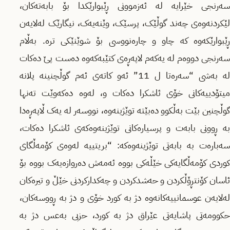
سەرنجى خێرایە لە ئەزموونى ڕێبوارێکدا بۆ بابەتەکان،
لێکردنەوەى چەند گوڵێک، پرسێک، وێنەیەک، نیگارێک لەلایەن
ڕێبوارێکەوە کە چاو و چارەنووسى بۆ شوێنێکى ترە. بەڵام
سەرنجى دووەم لە یەکەم لاپەڕەى کتێبەکەوە دەست پێ دەکات
لە بەشى “سەرەتا ل 11” ئەو کاتەى ئەم گوڵچنینە پلانە
میتۆدییەکانى خۆى ئاشکرا دەکات و، لەوە دەکەوێت تەنها
گوڵچنین بێت بەڵکوو دەبێتە توێژینەوە، نووسەر لە یەک ڵاپەڕەدا
بە ڕوونى بابەت و پرسیارەکانى توێژینەوەکەى ئاشکرا دەکات،
سەبارەت بە بابەتی توێژینەوەکە: “بریتییە لەوەى کۆمەڵگاى
کوردى کۆمەڵگایەکى خێڵەکى بووە ئەمەش دەروازەیەک بووە بۆ
ئاسان کۆنتڕۆڵکردن و حەشدکردن و چەکدارکردنى خێڵ و تیرەکان
لەلایەن عوسمانییەکانەوە دژ بە کورد خۆى و دژ بە ڕووسەکان،
حکوومەتى پاشایەتى عێراق دژ بە کورد، حزبى بەعس دژ بە