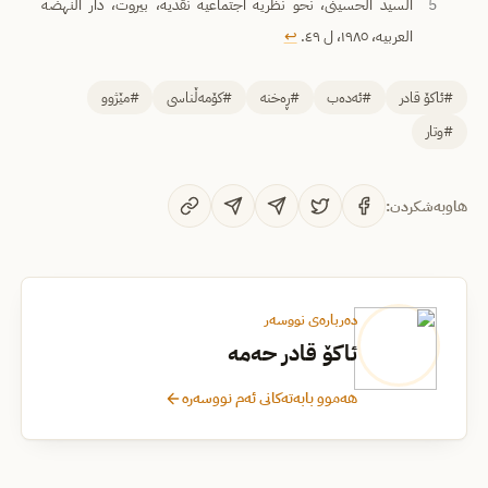
5
السید الحسینی، نحو نظریە اجتماعیە نقدیە، بیروت، دار النهضە
العربیە، ١٩٨٥، ل ٤٩.
↩︎
#ئاکۆ قادر
#ئەدەب
#ڕەخنە
#کۆمەڵناسی
#مێژوو
#وتار
هاوبەشکردن:
دەربارەی نووسەر
ئاکۆ قادر حەمە
هەموو بابەتەکانی ئەم نووسەرە