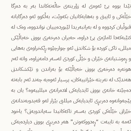
تێدا بووە بێ ئەوەى لە زۆرینەى حاڵەتەکاندا بەر بە دەزگا
خێڵەکى و ئایینى و بەهایەکانیان بکەوێت، بەڵکوو ئەو دەزگایانە
قبوڵیان کردووە و لە بەرانبەریدا لێبوردەیییان نواندووە، وەک لە
کتێبەکەدا ئاماژەى پێ دراوە، حەیران دەرخەرى بوونى خەیاڵێکى
میللی، تاکى کوردە بۆ شکاندنى ئەو چوارچێوە ڕێکخراوەی بەهایى
و ڕەوشتیانەى خێزان و خێڵى کوردى لەسەر دامەزراوە، واتە ئەم
هونەرە دەرخەرى بوونى خەیاڵێکە بۆ بەزاندن و تێکشکاندنى
هەندێک لە نەریتە خێزانییەکان، پرسیار ئەوەیە چەند ئەم بابەتە
دەچێتە خانەى بوونى ئایدیایەکى لادەرانەى میللییەوە؟ یان بە
پێچەوانەوە دەربڕى ئایدیایەکى میللیی بێزار لەو قەیدوبەندانەى
خێزانى خێڵەکى کوردی بەسەر تاکەکانیدا سەپاندویەتى؟ یاخود
ئەمە بە تایبەت “ڕەدووکەوتن” هەر دەربڕى بوونى دیاردەیەکى