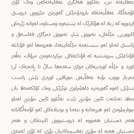
عەقڵیەتە نین، بەڵکوو هەڵگرى عەقڵیەتەکەن وەک کۆى
کۆمەڵگا، عەقڵیەتەکە بارودۆخێکى گەورەى مێژوویی دروستى
کردووە کە زیاد لە هۆکارێک لە پشتیەوە وەستاوە، لەوانە ژێرخانى
ئابووریى خێڵەکى، نەبوونى شار، نەبوونى دەزگاى فەلسەفى و
زانستى لەناو ئەو سیستەمە خێڵەکییەدا، هەروەها ئەو قۆناغە
قۆناغێکى سروشتىیە لە قۆناغەکانى بیرکردنەوەى مرۆڤ، بەڵام
کورد و خێڵە کوردییەکان دواى سەدەها ساڵ تا ڕادەیەک لێ
دەرباز بوون، بۆیە عەقڵیەتى خورافیى کوردى پێش زانست
شتێکى لەوە گەورەترە داهێنراوى توێژێکى وەک کۆلکەمەلا یان
مەلا، تەنانەت ئایین خۆشى بێت، بەڵکوو ئایین خۆشى لەناو
چوارچێوەى ئەو هزرەدایە و بنەما و بونیادەکانى ئەو کۆمەڵگایانە
هەم دەستیان هەبووە لە دروستبوونى ئایینەکان و هەم
دەستیان هەیە لە جۆرى تەفسیرەکانیان بۆى، کە کۆى ئەمەى