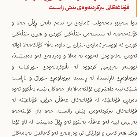
قۆناغەکانى بیرکردنەوەى پێش زانست
دوا سەرنج دەمەوێت ئاماژەى پێ بدەم بابەتى ڕۆڵى مەلا و
کۆلکەمەلایە لە سیستەمى خێڵەکیى کوردى و هزرى خێڵەکىی
کوردى کە نووسەر ئاماژەى خێراى پێ داوە، بەڵام کۆلکەمەلا (واتە
ئەوەى بەتەواوەتى نەبووە بە مەلا و وەزیفەى ئەو دەبینێت)،
نووسەر بەرپرسى کردووە لە بڵاوکردنەوەى خورافیات و
بیروباوەڕى ناڕاستدا، لە ڕاستیدا بیروباوەڕى خورافى و ناڕاست
شتێک نییە داهێنراوى کۆلکەمەلا یان مەلاکان بێت، بەڵکوو ئەوە
دەربڕى قۆناغێکە لە قۆناغەکانى عەقڵی مرۆیی، قۆناغێکە لە
قۆناغەکانى بیرکردنەوەى پێش زانست، مەلا یان کۆلکەمەلا
بەرپرس نییە لەو عەقڵە بەڵکوو ئەو ڕۆڵ دەبینێت لە ناو کۆدا
وەک هەر کەس و توێژێکى تر، وەزیفەى ئەو گەیاندنى پەیامەکانى