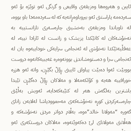
ئایین و هەروەها وەزیفەى واقیعی و گرنگى ئەو توێژە بۆ ئەو
سەردەمە پاراستنى ئەو بیروباوەڕانەیە کە لە سەردەمەدا باو بووە،
لە ناویاندا وەزیفەى بەخشینى چارەسەرى نازانستییە بە
نەخۆشەکان لە کاتێکدا پزیشک و زانست لە ئارادا نییە، لە
عەقڵیەتێکدا نەخۆشى لە ئەنجامى سزایەکى خوداییەوە یان لە
ئەنجامى سزا و دەستوەشاندنى بوونەوەرە غەیبیەکانەوە دروست
بووبێت ئەوا دەبێت پیاوانى ئایینى ڕۆڵ بگێڕن، واتە ئەو هزرە
خورافییە هەیە و کۆلکەمەلا و مەلاکان ڕۆڵ دەگێڕن تێیدا
باشترین بەلگەش هەر لە کتێبەکەدایە، ئەویش بەڵێنى
چارەسەرکردنى کوڕە نەخۆشەکەى مەحموودپاشا لەلایەن زاناى
گەورە “مەولانا خالد”ەوە، بەڵام دواتر مردنى نەخۆشەکە و
هەڵاتنى مەولاناى لێ دەکەوێتەوە، مەلاکان دروستکەرى ئەو