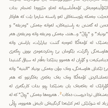
لێکۆڵینەوەیەکى کۆمەڵناسییانە لەناو مێژوودا ئەنجام بدات
دەبێت چەمکە پێویستەکانى ئەو زانستە شارەزا بێت کە هاوکار
دەبن لە گەشتن بە ڕاستییەکان، لەوانە چەمکى “وەزیفە” و
“بونیاد” و “ڕۆڵ” و…هتد، چەمکى وەزیفە واتە وەزیفەى هەر
بەشێک لە کۆمەڵگا ئەوەیە گشت بپارێزێت، پاراستن واتە
هاوسەنگى ڕاگرێت، بێگومان بێ ڕەتکردنەوەى بوونى ڕەگەزى
دینامیکیەت و گۆڕان لە هەموو پنتێکدا بەڵام لە سیاقى گشتیدا
بێ تێکدانى هاوسەنگى، وەک چۆن چەمکى بونیاد “البنیە” واتە
تەماشاکردنى کۆمەڵگا وەک یەک یەکەى یەکگرتوو کە هەر
گۆڕانێک لە یەکەیەک یان بەشێکدا ڕوو بدات کاریگەرى لە
2
ەشەکانى تردا دروست دەکات
. هەروەها چەمکى “ڕوڵ” کە لە
زیاد لە شوێنێکى ئەم کتێبەدا گرنگییەکى تایبەتى هەبووە، ڕۆڵى