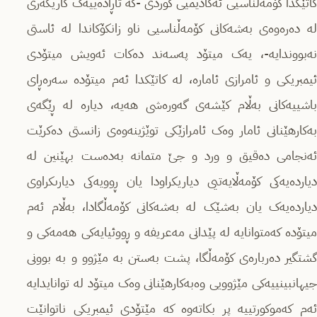
کاتێکدا کۆمەڵناسیى ئەکادیمیى کوردى -کە تاڕادەییەک کاریگەرى
لە دەرەوەى بەشەکانى کۆمەڵناسیى ناو زانکۆکاندا لە ئاستى
نەبووندایە-، یەک میتۆد پەسەند دەکات ئەویش میتۆدى
ئیمبریکى و ئامرازى ئامارە، لە کاتێکدا ئەم میتۆدە سەرەڕاى
باشییەکانى بەڵام کێشەى گەورەشى هەیە، دیارە لە ڕێگەى
بەکارهێنانی ئامار وەک ئامرازێکی توێژینەوەى زانستی دەکرێت
ئەنجامى دەقیق و ورد و جێ متمانە بەدەست بهێنین لە
دیاردەیەکی کۆمەڵایەتیی دیاریکراودا یان ڕوویەکی دیارىکراوى
دیاردەیەک یان بەشێک لە بەشەکانى کۆمەڵگادا، بەڵام ئەم
میتۆدە کەمتوانایە لە پێدانى مەعریفە و ڕووئیایەکى هەمەکى و
گشتگیر دەربارەى کۆمەڵگا، پشت بەستن بە مێژوو و بە بوونى
جیهانبینییەکى مێژوویى وەبەکارهێنانى وەک میتۆد لە توانایدایە
ئەم کەموکورتییە پڕ بکاتەوە کە مێتۆدى ئیمبریکی ناتوانێت