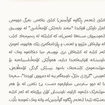
کتێبى (بەدەم ڕێگاوە گوڵچنین) کتێبى یەکەمى بەرگى دووەمى
لەژێر ناوێکى لاوکیدا “چەند بابەتێکى کۆمەڵناسى” لە نووسینى
(نەوشیروان مستەفا ئەمین)ه‌، كه كتێبێكه‌ له‌ زنجیره‌یه‌ك‌ كتێب‌
له‌ بواره‌كانی مێژوو و ئه‌ده‌ب و ڕۆژنامه‌گه‌ری پێك هاتووه‌، ئەوەى
ئەم کتێبە لە کتێبەکانى ترى نووسەر جیا دەکاتەوە وەک لە
ناونیشانە لاوکییەکەیدا دیارە، هەوڵێکى کۆمەڵناسییانەیە بۆ
خوێندنەوەى کێشەیەک یاخود پرسێکى گرنگى کۆمەڵایەتى،
ئەویش “گرێ ى خێڵ، ناوچەگەرییە لە دەروونى کورددا”، سەرەتا
با لە دوو سەرنجى جیاوازەوە دەست پێ بکەین کە بۆ هەر
خوێنەرێک دێتەوە ئاراوە، ناونیشانى کۆى پرۆژەکە کە ئەم کتێبە
بەشێکە تێیدا (بەدەم ڕێگاوە گوڵچنین)ە، واتە وەک ئەوەیە بڵێت