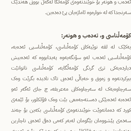
ئەدەب و هونەر بۆ خوێندنەوەى کۆمەڵگا لەگەڵ بوونى هەندێک
سەرنجدا کە لە خوارەوە ئاماژەیان پێ دەدەین.
کۆمەڵناسى و، ئەدەب و هونەر
:
یەکێک لە لقە نوێیەکانى کۆمەڵناسى، کۆمەڵناسیى ئەدەبە،
کۆمەڵناسیى ئەدەب لەو سۆنگەیەوە پەیدابووە کە ئەدەبیش
دیاردەیەکى ترى گرنگى کۆمەڵگایە، کۆمەڵناسى ناتوانێت
بیرکردنەوە و زەوق و خەیاڵى ئەدەبى تاک نادیدە بگرێت وەک
سەرچاوەیەک لە سەرچاوەکانى مەعریفە، چ جاى ئەگەر ئەو
ئەدەبە ئەدەبێکى دەستەجەمعى بێت وەک فۆلکلور، بۆ ئێمەى
کورد کە دەمانەوێت خوێندنەوەى کۆمەڵناسى بکەین بۆ چەند
سەدەى پێشوومان بێگومان لەبەر کەمى دەقى ئەدەبى ناچارین