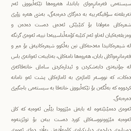
سیستەمى فەرمانڕەواى باباندا، هەروەها تێکەڵبوونى ئەم
تەریقەتە سۆفیگەرییە بە دەزگاى دەرەبەگى، بەشى هەرە زۆرى
شعرەکانى مەولانا بۆ کتێبێکى ئەدەبى دەست دەدەن و
وەزیفەیەکیان لەناو ئەم کتێبە کۆمەڵناسییەدا نییە، ئەوەى گرنگە
لە شیعرەکانیدا مەدحەکانى نین بەڵکوو شیعرەکانیەتى بۆ میر و
فەرمانڕەواکانى بابان، هەروەها نامەکانى، بەتایبەت ئەوانەى باس
لە چۆنیەتیی دابەشکردن و ئیدارەکردنى سامانى خانەقاکەى
دەکات، کە نووسەر ئاماژەى بە ئاماژەکانى پشت ئەو نامانە
کردووە کە بەڵگەن بۆ تێکەڵبوونى خانەقا بە سیستەمى باجگیرى
دەرەبەگى.
ئەوەى دەمێنێتەوە لە بابەتى مێژوودا بێڵین ئەوەیە کە کاتى
ئەوەیە مێژوونووسەکانى کورد دەست ببەن بۆ توێژینەوە
دەربارەى دیاردەى دیاریکراوى کۆمەڵایەتى بەڵام دواى ئەوەى