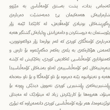
ئەنجامى بدات، پشت بەستنى کۆمەڵناسى بە مێژوو
شارەزاییەکى هەمەکیمان پێ دەبەخشێت دەربارەى
ڕەگوڕیشەکانى بونیادى کۆمەڵایەتى، لە کاتێکدا ئێمە زۆر
پێویستمان بە دروستکردن و دامەزراندنى ڕوئیایەکى گشتگیر هەیە
دەربارەى کۆمەڵگاى کوردى کە لەم بوارەدا زۆر دواکەوتووین،
ئەمەش هۆکارەکەى بە پلەى یەکەم دەگەڕێتەوە بۆ تازەیی و
کەمتواناییی کۆمەڵناسیى ئەکادیمى کوردی، یەکێکیش لە کێشە
بنەڕەتییەکانی ئەو کۆمەڵناسییەى لەناو بەشەکانى کۆمەڵناسیدا
هەیە و نەیتوانیوە بێتە دەرەوە بۆ ناو کۆمەڵگا و بۆ ناو جەدەلە
ڕۆشنبیرییەکەى ڕۆشنبیریى کوردى نەبوونى دیدێکى ڕوونە بۆ
میتۆد، هەروەها بۆ کارپێکردنى زیاد لە میتۆدێک لە مەیدانى
توێژینەوەدا، هەر بۆیە کۆمەڵناسیى کوردى دانەمەزراوە کە تیۆرى