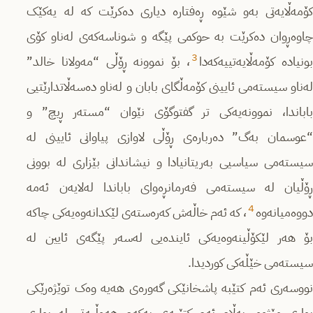
کۆمەڵایەتى بەو شێوە ڕەفتارە دیاری دەکرێت کە لە یەکێک
چاوەڕوان دەکرێت بە حوکمى پێگە و شوناسەکەى لەناو کۆى
3
ونیادە کۆمەڵایەتییەکەدا
، بۆ نموونە ڕۆڵى “مەولانا خالد”
لەناو سیستەمى ئایینى کۆمەڵگاى بابان و لەناو دەسەڵاتدارێتیى
باباندا، نموونەیەکى تر گفتوگۆى نێوان “مستەر ڕیچ” و
“عوسمان بەگ” دەربارەى ڕۆڵى لاوازى پیاوانى ئایینى لە
سیستەمى سیاسیى بەریتانیادا و نیشاندانى بێزارى لە بوونى
ڕۆڵیان لە سیستەمى فەرمانڕەوای باباندا لەلایەن ئەمە
4
دووەمیانەوە
، کە ئەم خاڵەش کەرەستەى لێکدانەوەیەکى چاکە
بۆ هەر لێکۆڵینەوەیەکى ئایندەیى لەسەر پێگەى ئایین لە
سیستەمى خێڵەکى کوردیدا.
نووسەرى ئەم کتێبە پاشخانێکى گەورەى هەیە وەک توێژەرێکى
بوارى مێژوو، بەڵام ئەم کتێبەى یەکەم هەوڵیەتى لە بوارى