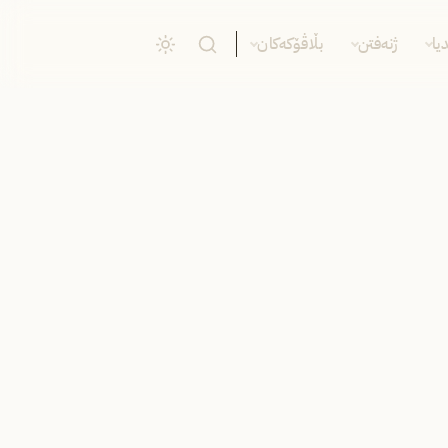
یا
ژنەفتن
بڵاڤۆکەکان