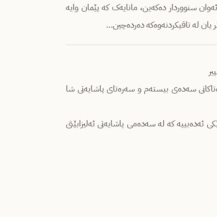
ئەوان سنووردار دەکەین، مانایەک کە پێمان وایە
ر یان لە تاقیکردنەوەکە دەردەچین…
یر
 کە لە سەرەتاکانی سەدەی بیستەم و سەرەتای پاشایەتی شا
ۆمەڵە بەرهەمێکی ئەدەبییە کە لە سەدەمی پاشایەتی ئەلیزابێتی