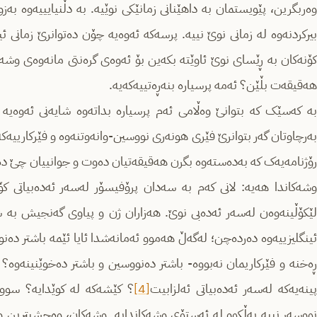
وەربگرین، پێویستمان بە داهێنانی زمانێکی نوێیە. بە دڵنیایییەوە بەز
بیرکردنەوە لە زمانی نوێ نییە. پرسەکە ئەوەیە چۆن دەتوانرێ زمانی ئی
کۆنەکان بە ڕێسای نوێ ئاوێتە بکەین بۆ ئەوەی گرەنتی مانەوەی وشە
هەقیقەت بڵێن؟ ئەمە پرسیارە بنەڕەتییەکەیە.
بە کەسێک کە بتوانێ وەڵامی ئەم پرسیارە بداتەوە شایەنی ئەوەیە 
بەرچاوتان گەر بتوانرێ فێری هونەری نووسین-وانەوتنەوە و فێرکارییە
رۆژنامەیەک کە بەدەستەوە بگرن هەقیقەتیان دەوت و جوانییان چێ دەک
وشەکاندا هەیە: لانی کەم بە سەدان پرۆفیسۆر لەسەر ئەدەبیاتی ک
لێکۆڵینەوەن لەسەر ئەدەبی نوێ. هەزاران ژن و پیاوی گەنجیش بە شان
ئینگلیزییەوە دەردەچن؛ لەگەڵ هەموو ئەمانەشدا ئایا ئێمە باشتر دە
ەخنە و فێرکاریمان نەبووە- باشتر دەنووسین و باشتر دەخوێنینەوە؟ 
پینەیەکە لەسەر ئەدەبیاتی ئەلزابیت
[4]
؟ کێشەکە لە کوێدایە؟ سووچ
نووسەر نییە بەڵکوو لە ئەستۆی وشەکاندایە. وشەکان، وەحشیترین و ئا