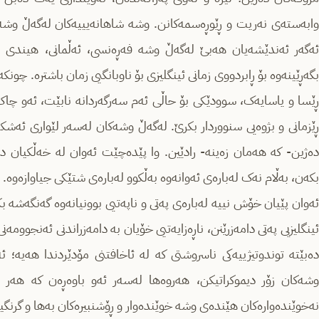
وابەستەی نەریت و ڕێوڕەسمەکانن. وشە شاهانەیییەکان لەگەڵ وشە ئا
ئەگەر ئەندێشەیان هەبێ لەگەڵ وشە فەڕەنسی، ئەڵمانی، هیندی 
بگەڕێینەوە بۆ ڕابردووی زمانی ئینگلیزی بۆ ناوبانگیی زمان باشترە. چون
ڕێسا و یاسایەک، سوودێکی بۆ حاڵی ئەم سەرگەردانە نابێت، ئەو چاک ن
ڕێزمانی و بژوەیی سنووردار بکرێ. لەگەڵ وشەکان لەسەر لێواری ئەشک
دەژین- کە هەمان زەینە- رادێین. وا پێدەچێت ئەوان لە خەڵکیان دە
بکەن، بەڵام نەک لەبارەی ئەوانەوە بەڵکوو لەبارەی شتێکی جیاوازەوە.
ئەوان پێیان خۆش نییە لەبارەی پەتی و ناپەتیی بوونیانەوە گەنگەشە 
ئینگلیزیی پەتی دامەزرێنن، ناڕەزایەتیی خۆیان بە دامەزراندنی ئەنجوومە
دەبێتە توندوتیژییەکی ناسروشتی کە لە ئاخافتنی مۆدێردندا هەیە؛ ئ
وشەکان زۆر دیموکراتیکن، هەروەها لەسەر ئەو باوەڕەن کە هەر
نەخوێندەوارەکان هێندەی وشە خوێندەوار و ڕۆشنبیرەکان بەها و گرنگییا