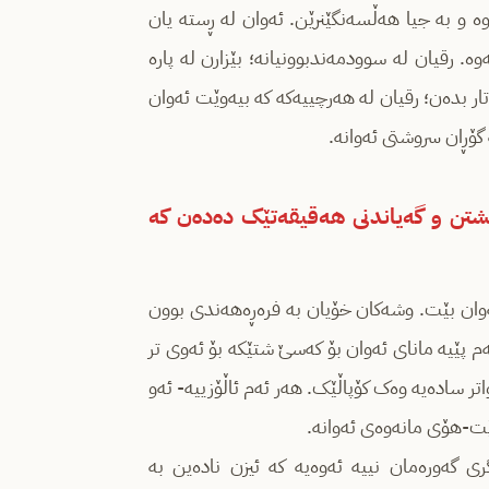
وە و بە جیا هەڵسەنگێنرێن. ئەوان لە ڕستە یان
ە. رقیان لە سوودمەندبوونیانە؛ بێزارن لە پارە
ار بدەن؛ رقیان لە هەرچییەکە کە بیەوێت ئەوان
 گۆڕان سروشتی ئەوانە.
شتن و گەیاندنی هەقیقەتێک دەدەن کە
ئەوان بێت. وشەکان خۆیان بە فرەڕەهەندی بوون
 پێیە مانای ئەوان بۆ کەسێ شتێکە بۆ ئەوی تر
اتر سادەیە وەک کۆپاڵێک. هەر ئەم ئاڵۆزییە- ئەو
ێت-هۆی مانەوەی ئەوانە.
ی گەورەمان نییە ئەوەیە کە ئیزن نادەین بە