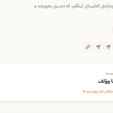
 ١٦ و ١٧ کە دەیانویست بە وەژارتنی کەلیسای ئینگلیز، لە دەستی پەروەردە و
ووسەر
ا وۆلف
تەکانی ئەم نووسەرە