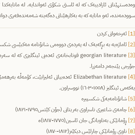
وەدەستهێنانی ئازادییەک کە لە ئاستی شکۆی ئەواندایە. لە مانایەکدا 
سوودمەندە، ئەو مانایە کە بە بەکارهێنانی دەگەینە شەمەندەفەری دوات
[1]
ئەرخەوانی کردن
[2]
ئاماژەیە بە بڕگەیەک لە پەردەی دووەمی شانۆنامە مەکبێسی شکسپ
[3]
georgian literature قوتابخانەی ئەدەبی ئینگلیزی
جۆرجی پێنجەم دامەزرا.
[4]
Elizabethan literature ئەدەبیاتی ئەلیزابێت، ک
یەکەمی ئینگلیز (١٥٥٨-١٦٠٣) نووسراون.
[5]
شانۆنامەیەکی شکسپیرە
[6]
چامەی شاعیری ناسراوی بەریتانی (جۆن کێتس١٧٩٥-١٨٢١)
[7]
ڕۆمانێکی بەناوبانگی جان ئاسین(١٧٧٥-١٨١٧)ە
[8]
ناوی ڕۆمانێکی چارلێس دیکێنز(١٨١٢-١٨٧٠)