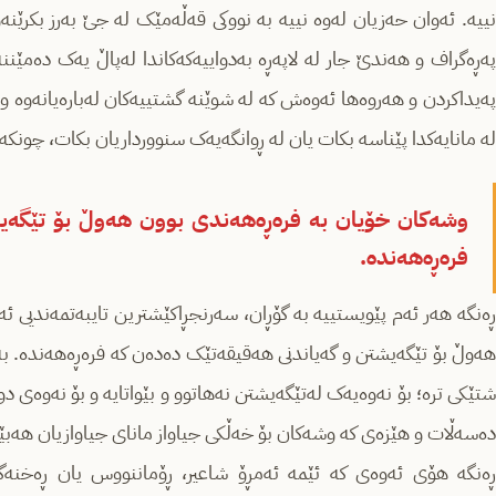
نییە. ئەوان حەزیان لەوە نییە بە نووکی قەڵەمێک لە جێ بەرز بکرێنە
پەڕەگراف و هەندێ جار لە لاپەڕە بەدواییەکەکاندا لەپاڵ یەک دەمێننەو
پەیداکردن و هەروەها ئەوەش کە لە شوێنە گشتییەکان لەبارەیانەوە وت
لە مانایەکدا پێناسە بکات یان لە ڕوانگەیەک سنوورداریان بکات، چونکە
وشەکان خۆیان بە فرەڕەهەندی بوون هەوڵ بۆ تێگەی
فرەڕەهەندە.
ڕەنگە هەر ئەم پێویستییە بە گۆڕان، سەرنجڕاکێشترین تایبەتمەندیی 
هەوڵ بۆ تێگەیشتن و گەیاندنی هەقیقەتێک دەدەن کە فرەڕەهەندە. بەم
شتێکی ترە؛ بۆ نەوەیەک لەتێگەیشتن نەهاتوو و بێواتایە و بۆ نەوەی دو
دەسەڵات و هێزەی کە وشەکان بۆ خەڵکی جیاواز مانای جیاوازیان هەب
ڕەنگە هۆی ئەوەی کە ئێمە ئەمڕۆ شاعیر، ڕۆماننووس یان ڕەخنەگر