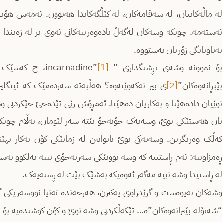
لە ماڵەکانیان، لە شەقامەکان، لە کێڵگەکاندا هەبوون. ئەمەش هۆیە
ئەستەمە. چونکە وشەکان لەگەڵ یادەوەرییەکانی ئەوی تر لە زەیندا هە
بەناوبانگی زۆریان بەستووە.
ۆ نموونە وشەی پڕشنگداری ” incarnadine”
[1]
، چ کەسێک د
بێبڕانەوەکان”
[2]
ی بیر نەکەوێتەوە؟ هەڵبەتە سەردەمێک کە ئینگلیز
نوێیان دادەهێنا و بەکاریان دەهێنا. ئەمڕۆش رێی تێدەچێ چێکردنی 
یان هەستێکی نوێ، وشەیەک خۆبەخۆ بێتە سەر لێومان، بەڵام چونکە ئی
کەڵک وەربگرین. وشەیەکی نوێ ناتوانین لە زمانێکی کۆن بەکار ب
ڕەمزاوییە: ئەم ڕاستییە کە وشە بوونێکی سەربەخۆی نییە بەلكوو بەشێک
لە ڕاستیدا وشە نییە مەگەر ئەوەیکە بەشێک بێت لە ڕستەیەک.
“شەپۆلە بێىرانەوەکان”ە… تێکەڵکردنی وشە نوێ و کۆن کوشندەیە بۆ 