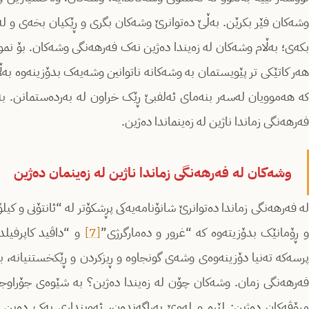
وشەکان فێر بکرێن. بەڵێ دەتوانرێ وشەکان بگری و ڕێکیان بخەی و لە
بکەی؛ بەڵام وشەکان لە زەیندا دەژین نەک فەرهەنگی وشەکان. بۆ نموون
هەر کاتێکی تر پێویستمان بە وشەکانە ناتوانین وشەیەک بدۆزینەوە بە
کە هەموویان لەسەر بنەمای ئەلفبێ ڕێک خراون لە بەردەستمانن. بەڵا
فەرهەنگی زماندا ناژین لە زەینماندا دەژین.
وشەکان لە فەرهەنگی زماندا ناژین لە زەینمان دەژین
ە فەرهەنگی زماندا دەتوانرێ شانۆنامەیەکی پڕشکۆتر لە “ئانتۆنی و کیلۆپ
 ڕۆمانێک بدۆزیتەوە کە “غرور و دەمارگرژی”
[7]
و “داڤید کاپرفیلد
پرسەکە تەنیا دۆزینەوەی وشەی گونجاوە و ڕیزکردن و ڕێکخستنیانە، بەڵ
فەرهەنگی زمان. وشەکان چۆن لە زەیندا دەژین؟ بە شێوەی جۆراوج
مرۆڤەکان دەژین: لێرە و لەوێ پەراگەندەن، ئەوینداری یەک دەبن 