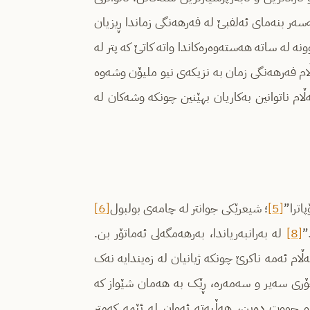
سەر بنەمای ئەلفبێ لە فەرهەنگی زماندا ڕیزیان
ە لە ساتە هەستەوەرەکاندا واتە کاتێ کە پتر لە
ڵام فەرهەنگی زمان بە نزیکەی نیو ملیۆن وشەوە
م ناتوانین بەکاریان بهێنین چونکە وشەکان لە
اترا”
[5]
؛ شیعرێکی جوانتر لە چامەی بولبول
[6]
”
[8]
لە بەرانبەریاندا، بەرهەمگەلی ئەماتۆر بن.
ام ئەمە ناکرێ چونکە ژیانیان لە زەیندایە نەک
ۆری سەیر و سەمەرە، ڕێک بە هەمان شێواز کە
و جووت دەبن، هەڵبەتە ئەوان لە ئێمە کەمتر