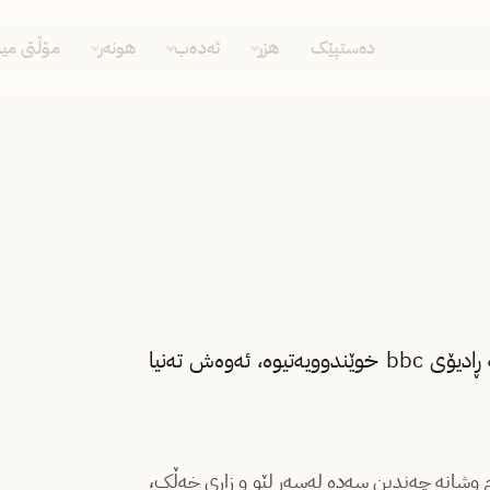
دەستپێک
هزر
ئەدەب
هونەر
مۆڵتی مید
ئەم یاداشتەی دەیخوێننەوە وۆلف یەکەمجار لە ٢٩/٤/١٩٣٧ لە ڕادیۆی bbc خوێندوویەتیوە، ئەوەش تەنیا
ەم وشانە چەندین سەدە لەسەر لێو و زاری خەڵک،