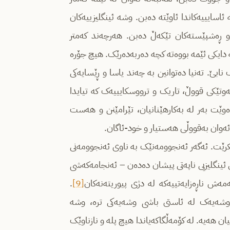
سایییەکاندا ئاوێتە دەبن. وشە ئینگلیزییەکان
و ڕەشپێستەکان تێکەڵ دەبن. هەرچەند کەمتر
کە دایکی ئێمە بووەتە کچە دەربەدەرێک. هیچ جۆرە
ابێ. تەنیا دەتوانین بە چەند یاسا و ڕێسایەکی
ەوتێکی قووڵ، تاریک و ترووسکایییەک کە تیایدا
وێت بەر لە بەکارهێنانیان، تێرامێنن و هەست
 ئەوان بەقووڵی هەستیار و خود-ئاگان.
بکرێت. ئەگەر ئەنجوومەنێک بە ناوی ئەنجوومەنی
نی ئینگلیزیی ناپەتی پیشان دەدەن – ئەنجامەکەشی
ەمەش ناڕەزایەتییەکە لە دژی پیوریتەنەکان
[9]
.
 وشەیەک لە ئاستی باشی وشەیەکی ترە، وشە
ن هەیە. لە کۆمەڵگاکەیاندا هیچ پلە و نازناوێک