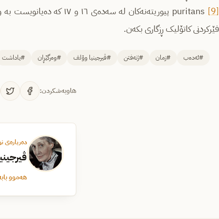
[9
puritans پیوریتەنەکان لە سەدەی
فێرکردنی کاتۆلیک ڕزگاری بکەن.
#ئەدەب
#زمان
#ژنەفتن
#ڤیرجینیا وۆلف
#وەرگێڕان
#یاداشت
هاوبەشکردن:
دەربارەی ن
ڤیرجینی
هەموو بابە