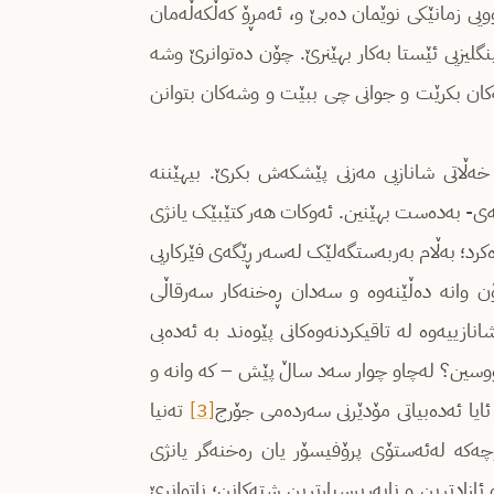
وویی زمانێکی نوێمان دەبێ و، ئەمڕۆ کەڵکەڵەمان
نگلیزیی ئێستا بەکار بهێنرێ. چۆن دەتوانرێ وشە
کان بکرێت و جوانی چی ببێت و وشەکان بتوانن
خەڵاتی شانازیی مەزنی پێشکەش بکرێ. بیهێننە
کەی- بەدەست بهێنین. ئەوکات هەر کتێبێک یانژی
رد؛ بەڵام بەربەستگەلێک لەسەر ڕێگەی فێرکاریی
ۆن وانە دەڵێنەوە و سەدان ڕەخنەکار سەرقاڵی
ازییەوە لە تاقیکردنەوەکانی پێوەند بە ئەدەبی
نووسین؟ لەچاو چوار سەد ساڵ پێش – کە وانە و
ئایا ئەدەبیاتی مۆدێرنی سەردەمی جۆرج
[3]
تەنیا
ەکە لەئەستۆی پرۆفیسۆر یان رەخنەگر یانژی
زادترین و نابەرپرسیارترین شتەکانن؛ ناتوانرێ