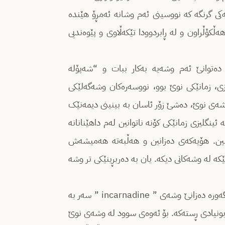
کی گرنگە کە نووسینی ئەم وشانە ئەمڕۆ هێندە
ڵکۆڵراون و لە ڕابردوودا تێکەڵاوی و پێوەندیی
ەتوانێ ئەم وشەیە بەکار ببات و “شەپۆلە
ی، زمانێکی نوێ بوو، نووسەرەکان وشەگەلێکی
وشەی نوێ، دەشێ زۆر ئاسان بە بینینی دیمەنێک
نگلیزی زمانێکی کۆنە ناتوانین لەم داهێنانانە
هێنین. هۆیەکەی دەزانین و هەڵبەتە هەمیشەش
ە لە وشەکانی دیکە. یان بە دەربڕینێکی تر وشە
وشەکان پەیوەست و گرێدراوی یەکترن، هەرچەندە تەنیا نووسەریکی گەورە دەزانێ وشەی ” incarnadine ” سەر بە
بونیادی ڕستەکە. بۆ ئەوەی سوود لە وشەی نوێ