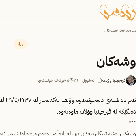
سەرەتا
/
وتار
/
وشەکان
وتار
وشەکان
ڤیرجینیا وۆلف
٢ ئەیلوول ٢٠٢٢
6 خولەک خوێندنەوە
دەنگێکە لە ڤیرجینیا وۆلف ماوەتەوە.
***
وشەکان، وشە ئینگلیزییەکان پرن لە زایەڵە، یادەوەری و هاونشینی. ئ