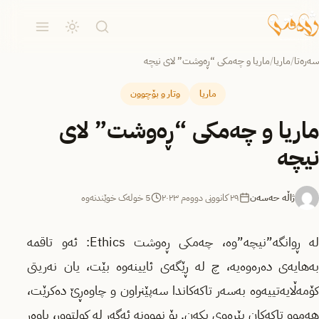
سەرەتا
/
ماریا
/
ماریا و چەمکی “ڕەوشت” لای نیچە
ماریا
وتار و بۆچوون
ماریا و چەمکی “ڕەوشت” لای
نیچە
ژاڵە حەسەن
٢٩ کانوونی دووەم ٢٠٢٣
5 خولەک خوێندنەوە
لە ڕوانگە”نیچە”وە، چەمکی ڕەوشت Ethics: ئەو تاقمە
بەهایەی دەرەوەیە، چ لە ڕێگەی ئایینەوە بێت، یان نەریتی
کۆمەڵایەتییەوە بەسەر تاکەکاندا سەپێنراون و چاوەڕێ دەکرێت،
هەموو تاکەکان پێڕەوی بکەن. بۆ نموونە ئەگەر لە کولتوور، باوەڕ