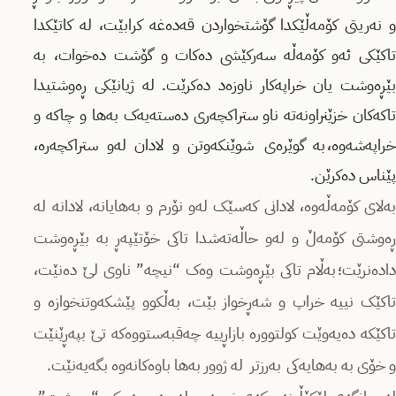
و نەریتی کۆمەڵێکدا گۆشتخواردن قەدەغە کرابێت، لە کاتێکدا
تاکێکی ئەو کۆمەڵە سەرکێشی دەکات و گۆشت دەخوات، بە
بێڕەوشت یان خراپەکار ناوزەد دەکرێت. لە ژیانێکی ڕەوشتیدا
تاکەکان خزێنراونەتە ناو ستراکچەری دەستەیەک بەها و چاکە و
خراپەشەوە، بە گوێرەی شوێنکەوتن و لادان لەو ستراکچەرە،
پێناس دەکرێن.
بەلای کۆمەڵەوە، لادانی کەسێک لەو نۆرم و بەهایانە، لادانە لە
ڕەوشتی کۆمەڵ و لەو حاڵەتەشدا تاکی خۆتێپەڕ بە بێڕەوشت
دادەنرێت؛ بەڵام تاکی بێڕەوشت وەک “نیچە” ناوی لێ دەنێت،
تاکێک نییە خراپ و شەڕخواز بێت، بەڵکوو پێشکەوتنخوازە و
تاکێکە دەیەوێت کولتوورە بازاڕییە چەقبەستووەکە تێ بپەڕێنێت
و خۆی بە بەهایەکی بەرزتر لە ژوور بەها باوەکانەوە بگەیەنێت.