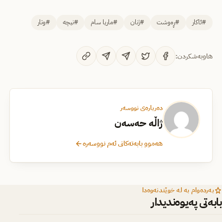
#ئاکار
#ڕەوشت
#ژنان
#ماریا سام
#نیچە
#وتار
هاوبەشکردن:
دەربارەی نووسەر
ژاڵە حەسەن
هەموو بابەتەکانی ئەم نووسەرە
بەردەوام بە لە خوێندنەوەدا
بابەتی پەیوەندیدار