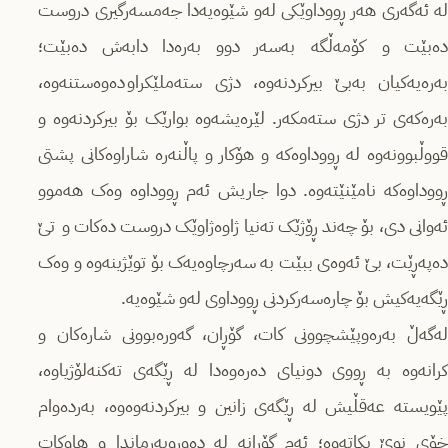
لە ئەگەری هەر ڕووداوێکی لەو شێوەیەدا جەمسەرگیری دروست
دەبێت و کۆمەڵگە بەسەر دوو بەرەدا دابەش دەبێت؛
بەرەیەکیان بەبێ بیرکردنەوە، دژی ستەملێکراو دەوەستنەوە،
بەرەکەی تر دژی ستەمکەر. لێرەیشەوە بوارێک بۆ بیرکردنەوە و
قووڵبوونەوە لە ڕووداوەکە و هۆکار و پاڵنەرە شاراوەکانی پشتی
ڕووداوەکە نامێنێتەوە. دوا جاریش ئەم ڕووداوە وەک هەموو
ئەوانی دی، بۆ چەند ڕۆژێک تەنیا ژاوەژاوێک دروست دەکات و تێ
دەپەڕێت، بێ ئەوەی ببێت بە سەرچاوەیەک بۆ توێژینەوە و وەک
ڕێگەیەکیش بۆ چارەسەرکردنی ڕووداوی لەو شێوەیە.
لەگەڵ بەرەوپێشچوونی کات، گۆڕان، گەورەبوونی شارەکان و
کرانەوە بە ڕووی دونیای دەرەوەدا لە ڕێگەی تەکنەلۆژیاوە،
پێویستە عەقڵیش لە ڕێگەی زانین و بیرکردنەوەوە، بەردەوام
خۆی نوێ بکاتەوە؛ ئەم گۆڕانە لە دەوروبەرماندا و هاوکات