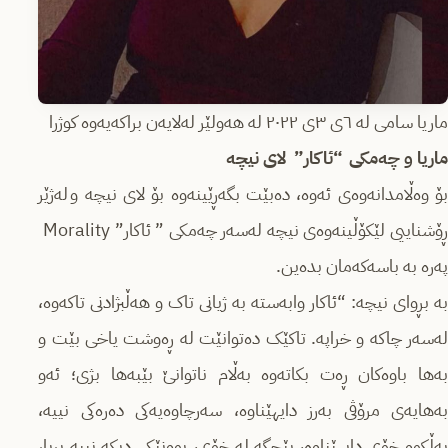
ماریا سامی لە ٦ی ٣ی ٢٠٢٢ لە هەولێر لەلایەن براکەیەوە کوژرا
ماریا و چەمکی “ئاکار” لای نیچە
بۆ وەڵامدانەوەی ئەوە، دەبێت بگەڕێینەوە بۆ لای نیچە و لەژێر
ڕۆشناییی لێکۆڵینەوەی نیچە لەسەر چەمکی ” ئاکار” Morality
پەرە بە باسەکەمان بدەین.
بە بڕوای نیچە: “ئاکار وابەستە بە ژیانی تاک و هەڵبژادنی تاکەوە،
لەسەر چاکە و خراپە. تاکێک دەتوانێت لە ڕەوشت یاخی بێت و
بەها باوەکان ڕەت بکاتەوە بەڵام ناتوانێ بێبەها بژی؛ ئەو
بەهایەی مرۆڤی بەرز دایهێناوە، سەرچاوەیەکی دەرەکی نییە،
بەڵکوو خۆی دایهێناوە، بێجگە لە خۆی، بوونێکی دیکە نییە بڕیار