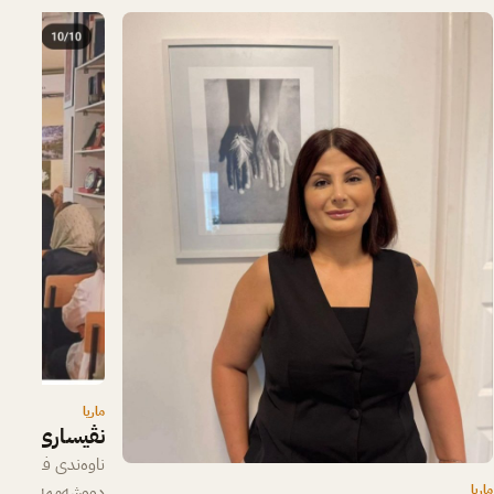
ماریا
نڤیساری ژنانە
ناوەندی فەرهەنگی
ماریا