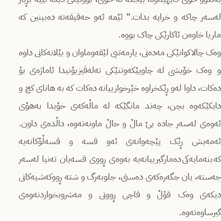
لەسەر چاکە و خراپە بدات.” ئێمە ئەو حەقیقەتە دەبینین کە
ماریا خاوەن ئاکارێکی چاک بووە.
وەک چالاکوانێکی مەدەنی، یارمەتیی لێقەوماوان و بێلانەکانی داوە
و وەک خۆیشی لە چاوپێکەوتنێکی تەلەڤیزیۆنیدا ئاماژەی بۆ
دەکات، داوا لەو ڕێکخراوە خێرخوازییانە دەکات کە بە هانای کچ و
دایکێکەوە بچن، چەند مانگێکە لە ماڵەکەی خۆیدا بەهۆی
ئەوەی لەسەر جادە بێ ماڵ و حاڵ ماونەتەوە، داڵدەی داون.
ئەمەیش ڕێک پێچەوانەی ئەو قسە و قسەڵۆکانەیە
کە بنەمایەکی دەمارگیرییانەیە بەوەی ڕووی قسەیان تەنیا لەسەر
جەستە، یان جگەرەکەی دەستی، جلوبەرگ و شتە ڕووکەشیەکانی
دیکەی وەک قۆڵ و قاچی ڕووتی و مەشروبخواردنەوەی
گیرساوەتەوە.