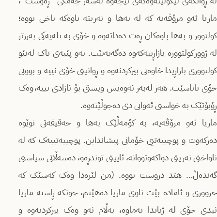
لە ڕوانگەی لێکۆڵینەوەکەی نیچەوە لەسەر چەمکی “ڕەوشت”،
ماریا ئەو مرۆڤەیە کە لە بەها و نەریتە باوەکە یاخی بووە؛
کولتوور و بەها باوەکان ڕەت دەداتەوە و خۆی بە پلەیەکی بەرزتر
لە ژوور کولتوورە بازاڕییەکەوە دەگەیەنێت. بەو پێیەی تاک لەنێو
کولتووری بازاڕیدا خاوەنی بیرکردنەوە و ڕوانینی خۆی نییە و بوونی
خۆی ناناسێت. هەر لەبەر ئەوەیش ویستی بۆ ئازادی نییە، وەک
ڕۆبۆتێک بە خواستی ئەوانی دی دەجوڵێتەوە.
ماریا ئەو مرۆڤەیە، بە کۆمەڵێک بەها و حەقیقەتی نوێوە
دەرکەوت و پوچییەتیی خۆمانی پیشانداین. پوچییەتییەک کە لە
ناواخنی نەریتی دواکەوتووانە، ئایینی توندڕەو، دەسەڵاتی سیاسیی
گەندەڵ… هتد دروست بووە. (من لێرەدا وەک کەسێک کە
حزووری و ئامادە بێت ناوی ماریا دەهێنم، چونکە ڕاستە ماریا
ئیدی خۆی لە ژیاندا نەماوە، بەڵام ئەو وەک بیرکردنەوە و