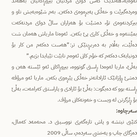
ئەوەیە، هەندێک کەس دوای مردنیان بیروڕاکانیان بەهەند
وەردەگیرێت و خەڵکی پەیڕەوەی دەکەن. بەم شێوەیەیش ناو و
بیرکردنەوەی تۆ، دەشێت بۆ هەزاران ساڵ دوای مردنەکەت
بمێننەوە و خەڵکی کاری پێ بکەن. ئەوەتا ماریاش هەمان شت
دەڵێت، بەڵام بە دەربڕینێکی تر: ”هەست دەکەم من کار بۆ
دونیایەک دەکەم کە خۆم کاتی ئەوەم نابێت تێیایدا بژیم.”
بەڵێ، ماریا لەوەدا ڕاستی گوتووە، بیروڕاکانی ئەو ئێستە هەن و
دەشێ ڕۆژانێک ئازادانەتر خەڵکی پێڕەوی بکەن. ماریا ئەو مرۆڤە
ڕاستە بوو کە دەیگوت: بەڵێ بۆ ئازادی و پاراستنی کەرامەت، بەڵێ
بۆ ڕێزگرتن لە ویست و خەونەکانی مرۆڤ.
سەرچاوە:
کتێبی نیتشە و پاش تازەگەری نووسینی د. محەمەد کەمال،
دەزگای چاپ و پەخشی سەردەم، ساڵی 2009