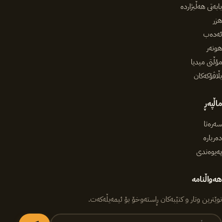
بابەتی هەڵبژاردە
هزر
ئەدەب
هونەر
مۆڵتی میدیا
بڵاڤۆکەکان
ماڵپەڕ
سەرەتا
دەربارە
پەیوەندی
هەواڵنامە
نوێترین وتار و کتێبەکان ڕاستەوخۆ بۆ ئیمەیڵەکەت.