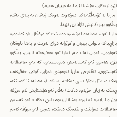
تێڕوانینەکانی، هێشتا لێرە ئامادەیییان هەیە.)
ماریا لە کۆمەڵگەیەکدا دەرکەوت نەوەک ژنەکان بە پلەی یەک،
بەڵکوو پیاوەکانیش ئازاد نین تێیدا.
ماریا ئەو حەقیقەتە لەپێشترە دەبینێت کە مرۆڤانی ناو کولتوورە
بازاڕییەکە ناتوانن بیبینن و کوێرانە دوای نەریت و بەها باوەکان
کەوتوون. ئەوان نەک هەر تەنیا ئەو هەقیقەتە نابینن، بەڵکوو
دژی هەموو ئەو کەسانەیش دەوەستنەوە کە بەو حەقیقەتە
گەیشتوون. ئەگەرچی ماریا ئەوەیشی دەزانی، گوتنی حەقیقەت
وەک میشێل فوکۆ باسی دەکات، ڕیسکە. (حەقیقەتبێژ کەسێکە،
ڕیسک بە ژیانی خۆیەوە دەکات) بەڵام ئەو هێشتایش ئەو مرۆڤە
بوێر و ئازایەیە کە نیچە بەشانازییەوە باسی دەکات؛ ئەو کەسەی
حەقیقەت دەزانێت و بێدەنگ دەبێت، هیچی لەو مرۆڤە کەمتر