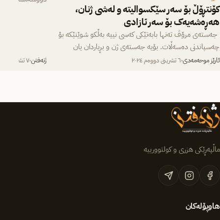
کۆنتڕۆڵ بۆ سەر سێکسوالیتە و لەشی ژنان،
دانیشتنی حەوتانە
هەڕەشەیەک بۆ سەر ئازادی
جەستەی مرۆڤ تەنها بابەتێکی کەسی نییە بەڵکو شوێنێکە بۆ
چەسپاندنی دەسەڵات. بۆیە جەستەی ژن و بڕیاردان یان
کۆنتڕۆڵکردن لەسەر لەشی…
ئارێز موحەمەدی
٦ تشرینی دووەم ٢٠٢٤
ژنەفتن
٧ تشرینی یەکەم ٢٠٢٤
ماڵپەڕێکی هزری و کولتوورییە
هاوپۆلەکان