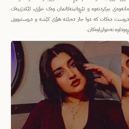
مانەوەی بیرکردنەوە و تێڕوانینەکانمان وەک خۆی، لێکدژییەک
دروست دەکات کە دوا جار دەبێتە هۆی کێشە و دروستبوونی
ڕووداوە نەخوازراوەکان.