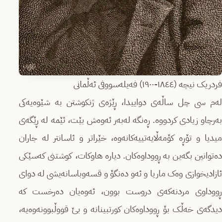
فردریک نیچە (١٨٤٤-١٩٠٠) فەیلەسووفی ئەڵمانی
لەم سی چل ساڵەی دواییدا، ڕێژەی ژنکوشتن بە شێوەیەکی
بەرچاو زیادی کردووە. ڕەنگە لەبەر ئەوەش بێت، ئێمە لە ڕێگەی
میدیا و تۆڕە کۆمەڵایەتییەکانەوە، خێراتر و ئاسانتر لە جاران
دەتوانین بگەین بە ڕووداوەکان. دیارە هاوکات، کوشتنی کەسێکی
ئازادیخوازی وەک ماریا و ئەو دەنگۆ و قسەوباسانەیشی لە دوای
ڕووداوی مردنەکەی دروست بوون، ئەوەیان دەرخست کە
دیدگەی خەڵک بۆ ڕووداوەکان کورتبینانە و بێ قووڵبوونەوەیە،