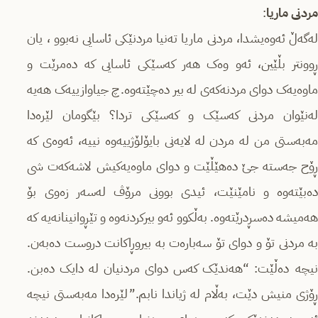
مردنی ماریا
:
لەگەڵ ئەوەیشدا، مردنی ماریا تەنیا مردنێکی ئاسایی نەبوو ، یان
ڕوونتر بڵێین، ئەو وەک هەر کەسێکی ئاسایی کە دەمرێت و
ماوەیەک دوای مردنەکەی لە بیر دەچێتەوە. چ جیاوازییەک هەیە
لەنێوان مردنی کەسێک و کەسێکی تردا؟ بێگومان لێرەدا
مەبەستی من لە مردن لە لایەنی بایۆلۆژییەوە نییە، ئەوەی کە
ڕۆح جەستە جێ دەهێڵێت و دوای ماوەیەکیش لاشەکەت شی
دەبێتەوە و نامێنێت، ئیدی بوونی مرۆڤ لەسەر زەوی بۆ
هەمیشە دەسڕدرێتەوە. بەڵکوو ئەو بیرکردنەوە و تێڕوانینانەیە کە
بە مردنی تۆ و دوای تۆ سەبارەت بە بیروڕاکانت دروست دەبەن.
نیچە دەڵێت: “هەندێک کەس دوای مردنیان لە دایک دەبن.
ڕۆژی منیش دێت، بەڵام لە ژیاندا نابم.” لێرەدا مەبەستی نیچە