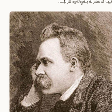
نییە کە هەر لە بنەڕەتەوە نازانێت.