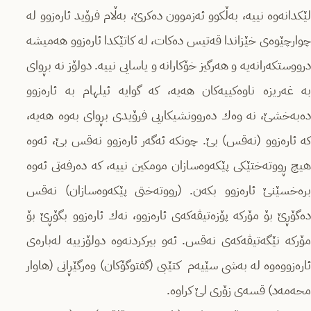
لێكدانەوە نییە، بەڵكوو ئەزموون دەكرێ‌، بەڵام فرۆید ئارەزوو لە
چوارچێوەی خێزاندا قەتیس دەكات، لە كاتێكدا ئارەزوو هەمیشە
درووستكەرانەیە و هەرگیز خۆكارانە و یاسایی نییە. دولۆز نە بڕوای
بە غەریزە ناوەكییەكان هەیە، كە گوایە ئیلهام بە ئارەزوو
دەبەخشێ‌، نە وەك دەروونشیكاریی فرۆیدی بڕوای بەوە هەیە،
كە ئارەزوو (نەقس) بێ‌. چونكە ئەگەر ئارەزوو نەقس بێ‌، ئەوە
هیچ ڕووتەختێكی پێكەوەسازان مومكین نییە، كە دەرفەتی ئەوە
برەخسێنێ‌ ئارەزوو بكەن. (رووتەختی پێكەوەسازان) نەقس
دەگۆڕێ‌ بۆ مۆركە پۆزەتیڤەكەی ئارەزوو، نەك ئارەزوو بگۆڕێ‌ بۆ
مۆركە نێگەتیڤەكەی نەقس. ئەو بیركردنەوە دولۆزییە لەبارەی
ئارەزووەوە لە بەشی سێیەم كتێبی (گفتوگۆكان) وەرگێڕانی (هاوار
محەمەد) قسەی زۆری لێ كراوە.