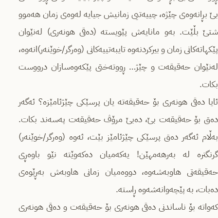
بێ‌ بڕانەوەی چێژە، چییەتیی زمانیش جیایە لەوەی زمان هەموو
شتێ‌ بڵێت. بەو مانایەش پێویستە (دەقی هونەری) لەنێوان
پێكهاتەكانی زمان و بیركردنەوە تایبەتییەكانی (وەرگر/خوێنەر)انەوە،
لەنێوان حەقیقەت و چێژ… ڕووتەختی پێكەوەسازان درووست
بكات.
ئایا دەقی هونەری بۆ حەقیقەتە یان پرسێكی چێژئامێزە؟ ئەگەر
دەق بۆ حەقیقەت بێ‌، دەبێ‌ مرۆڤ حەقیقەت پەسەند بكات.
بەڵام ئەگەر دەق پرسێكی چێژئامێز بێت، ئەوە (وەرگر/خوێنەر)
گرنگترە لە بەرهەمهێن! یەكەمیان دەكەوێتە نێو باوەڕی
حەقیقەتی هاوبەشەوە، دووەمیان زمانی هاوبەش بەڕێوەی
دەبات، بە پێچەوانەشەوە ڕاستە.
كەواتە بۆ ناساندنی دەقی هونەری بۆ حەقیقەت و دەقی هونەری