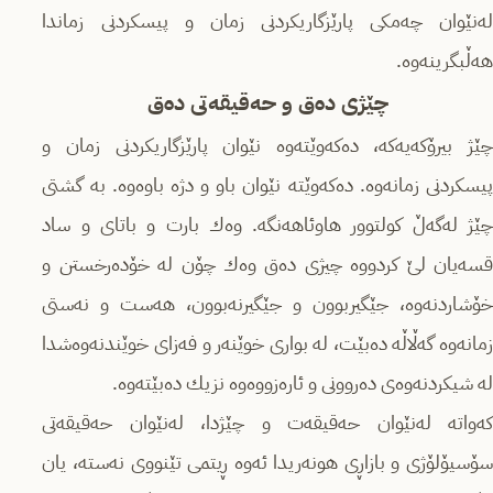
لەنێوان چەمكی پارێزگاریكردنی زمان و پیسكردنی زماندا
هەڵبگرینەوە.
چێژی دەق و حەقیقەتی دەق
چێژ بیرۆكەیەكە، دەكەوێتەوە نێوان پارێزگاریكردنی زمان و
پیسكردنی زمانەوە. دەكەوێتە نێوان باو و دژە باوەوە. بە گشتی
چێژ لەگەڵ كولتوور هاوئاهەنگە. وەك بارت و باتای و ساد
قسەیان لێ كردووە چیژی دەق وەك چۆن لە خۆدەرخستن و
خۆشاردنەوە، جێگیربوون و جێگیرنەبوون، هەست و نەستی
زمانەوە گەڵاڵە دەبێت، لە بواری خوێنەر و فەزای خوێندنەوەشدا
لە شیكردنەوەی دەروونی و ئارەزووەوە نزیك دەبێتەوە.
كەواتە لەنێوان حەقیقەت و چێژدا، لەنێوان حەقیقەتی
سۆسیۆلۆژی و بازاڕی هونەریدا ئەوە ڕیتمی تێنووی نەستە، یان