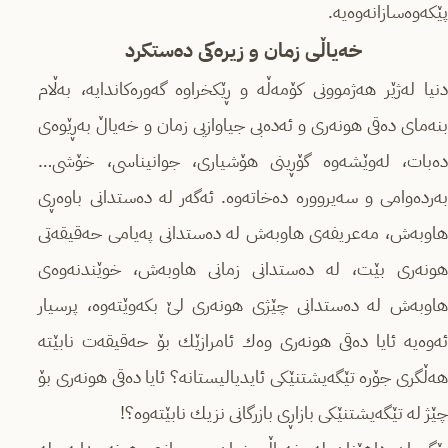
پێكەوەسازانەوەیە.
خەیاڵی زمان و زیرەكی دەستكرد
دنیا لەژێر هەژموونی كۆمەڵە و ڕێكخراوە گەورەكاندایە، بەڵام
بنەمای دەقی هونەری و ئەدەبی جیاوازیی زمان و خەیاڵ بەڕێوەی
دەبات، لەوێشەوە گۆڕینی هۆشیاری، جوانیناسی، خۆشی…
بەردەوامی و سەیروورە دەخاتەوە. ئەگەر لە دەستدانی باوەڕی
هاوبەش، مەعریفەی هاوبەش لە دەستدانی پەیامی حەقیقەتی
هونەری بێت، لە دەستدانی زمانی هاوبەش، خوێندنەوەی
هاوبەش لە دەستدانی چێژی هونەری لێ بكەوێتەوە، پرسیار
ئەوەیە ئایا دەقی هونەری وەك ئامرازێك بۆ حەقیقەت نابێتە
هەڵگری جۆرە تێگەیشتنێكی ئایدیالیستانە؟ ئایا دەقی هونەری بۆ
چێژ لە تێگەیشتنێكی بازاڕی بازرگانی نزیك نابێتەوە؟!