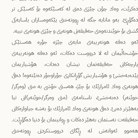
دەكرێت، وەك چۆن چێژی دەق لە كەسێكەوە بۆ كەسێكی تر
دەگۆڕێ‌. بەو مانایە جگە لە ڕووتەختی پێكەوەسازان یاسایەكی
گشتی بۆ خوێندنەوەی حەقیقەتی هونەری و چێژی هونەری نییە.
ئەو دەقە هونەرییەی مایەی چێژە جۆرە هەستێكی
خۆشحاڵیمان لە لا درووست دەكات، ئەو دەقە هونەرییەی
پارچەكانی حەقیقەتمان نیشان دەدات، هۆشیاریمان
پێدەبەخشێ‌ و هۆشیاریش گۆڕانكاری جۆراوجۆر دەنێتەوە! دەقی
هونەری وەك ئامرازێك بۆ چێژ، هەستی خۆشی بە منی (وەرگر/
خوێنەر) دەبەخشێ، ناسنامەی (منی وەرگر/خوێنەر)انی تیا
بەهێزتر دەبێ. دەقی هونەری وەك ئامرازێك بۆ بەشە جیاوازەكانی
حەقیقەت نەستمان بەهێز دەكات و ڕوانینمان بۆ دنیا دەگۆڕێت.
هەموو ئەوانەش لە ڕێگای درووستكردنی ڕووتەختی