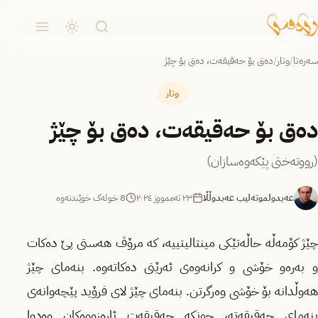
سەرەتا
/
وتار
/
دەق بۆ حەقیقەت، دەق بۆ چێژ
وتار
دەق بۆ حەقیقەت، دەق بۆ چێژ
(رووتەختی پێكەوەسازان)
عەبدولموتەلیب عەبدوڵڵا
٢٣ تەممووز ٢٠٢٤
8 خولەک خوێندنەوە
چێژ كۆمەڵە حاڵەتێكی مینتالیتییە، كە مرۆڤ هەستی پێ دەكات
و بەرەو خۆشی و كرانەوەی ئەرێنی دەكاتەوە. بنەمای چێژ
هەوڵدانە بۆ خۆشی وەرگرتن. بنەمای چێژ لای فرۆید پێچەوانەی
بنەمای حەقیقەتە، چونكە حەقیقەت ئارەزووەكان وەدوا