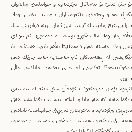
بۆ چێژ، دەبێ‌ بۆ بنەماكانی بیركردنەوە و جوانناسیی زمانەوانی
بگەڕێینەوە و ڕووتەختی پێكەوەسازان درووست بكەین. وەك
دەزانین هیچ زمانێك لە گوتندا بەبێ‌ ئاماژە نییە، دواتریش مانا.
بەڵام زمان وەك مانا دەگۆڕێ‌ بۆ جەستە. دەمەوێ‌ بڵێم جوانیی
زمان وەك جەستە، دەق دادەهێنێ‌! بەڵام بۆچی هەندێجار بۆ
تێگەیشتن لە ڕەهەندەكانی ئەو جەستەیە چەند جارێك دەق
دەخوێنینەوە؟! ئەگەرچی لە جاری یەكەمدا ماناكەی حاڵی
دەبین.
لێرەوە بۆمان دەردەكەوێت كۆمەڵێ‌ شتی دیكە لە جەستەی
دەقدا هەیە، كە هەر مانا و ئاماژە نییە. لە دەقدا مەعریفەی
دەربڕینی بیركردنەوە و مەعریفەی دەربڕینی جوانیناسانە ئامادەیی
هەیە، بۆنی دەكەین، هەستی پێ دەكەین، دەستی لێ دەدەین،
دەیبستین، گفتوگۆی لەگەڵدا دەكەین.