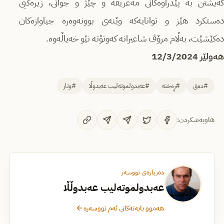
گەیشتن بە پێدراوەكانی مەعریفە و چێژ و جوانی، زیرەكیی
دەستكرد هێز و توانایەكە وێنەی بوونەوەرە جیاوازەكان
دەكێشێت، بەڵام مرۆڤ شاعیرانە كەوتۆتە نێو خەیاڵەوە.
هەولێر 12/3/2024
#دەق
#ڕەخنە
#عەبدولموتەلیب عەبدوڵا
#وتار
هاوبەشکردن:
دەربارەی نووسەر
عەبدولموتەلیب عەبدوڵڵا
هەموو بابەتەکانی ئەم نووسەرە