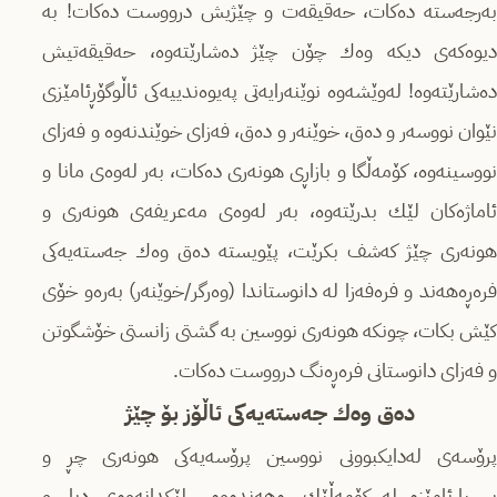
بەرجەستە دەكات، حەقیقەت و چێژیش درووست دەكات! بە
دیوەكەی دیكە وەك چۆن چێژ دەشارێتەوە، حەقیقەتیش
دەشارێتەوە! لەوێشەوە نوێنەرایەتی پەیوەندییەكی ئاڵوگۆڕئامێزی
نێوان نووسەر و دەق، خوێنەر و دەق، فەزای خوێندنەوە و فەزای
نووسینەوە، كۆمەڵگا و بازاڕی هونەری دەكات، بەر لەوەی مانا و
ئاماژەكان لێك بدرێتەوە، بەر لەوەی مەعریفەی هونەری و
هونەری چێژ كەشف بكرێت، پێویستە دەق وەك جەستەیەكی
فرەڕەهەند و فرەفەزا لە دانوستاندا (وەرگر/خوێنەر) بەرەو خۆی
كێش بكات، چونكە هونەری نووسین بە گشتی زانستی خۆشگوتن
و فەزای دانوستانی فرەڕەنگ درووست دەكات.
دەق وەك جەستەیەكی ئاڵۆز بۆ چێژ
پرۆسەی لەدایكبوونی نووسین پرۆسەیەكی هونەری چڕ و
پرسیارئامێزە لە كۆمەڵێك ڕەهەندەوە لێكدانەوەی دیار و