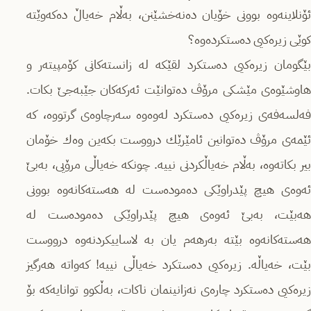
ئۆنلاینەوە بوونی خۆیان دەنەخشێنن، بەڵام خەیاڵ دەكەوێتە
كوێی زیرەكیی دەستكردەوە؟
بێگومان زیرەكیی دەستكرد لقێكە لە زانستەكانی كۆمپیتەر و
هاوشێوەی مێشكی مرۆڤ دەتوانێت ئەركەكان جێبەجێ‌ بكات.
فەلسەفەی زیرەكیی دەستكرد لەوەوە سەرچاوەی گرتووە، كە
ئێمەی مرۆڤ دەتوانین ئامێرێك درووست بكەین وەك خۆمان
بیر بكاتەوە، بەڵام خەیاڵكردنی نییە. چونكە خەیاڵی مرۆیی، بەبێ
ئەوەی هیچ پێدراوێكی دەمودەست لە هەستەكانەوە بوونی
هەبێت، بەبێ ئەوەی هیچ پێدراوێكی دەمودەست لە
هەستەكانەوە بێتە بەرهەم یان بە لاساییكردنەوە درووست
بێت، خەیاڵە. زیرەكیی دەستكرد خەیاڵی نییە! كەواتە هەرگیز
زیرەكیی دەستكرد چارەی نەزانینمان ناكات، بەڵكوو توانایەكە بۆ