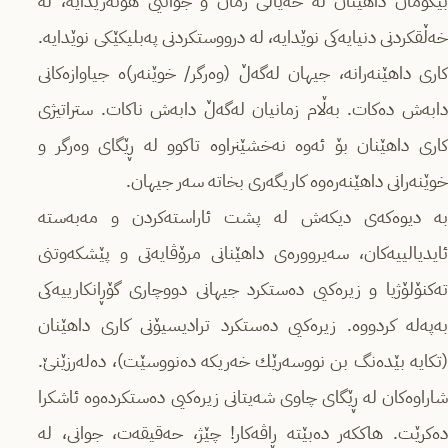
بێگومان داهێنان لە خەیاڵی زمان و جوانیی هونەریدایە، لە
خەڵقكردنی دنیایەكی نوێدایە، لە درووستكردنی پەبلیكێكی نوێدایە.
كاری داهێنەرانە، جیهان لەگەڵ (وەرگر/ خوێنەر)ە جیاوازەكانی
دابەش دەكات. بەڵام زمانیان لەگەڵ دابەش ناكات. ستراتیژی
كاری داهێنان بۆ ئەوە نەخشێنراوە تاكوو لە ڕێگای وەرگر و
خوێنەرانی داهێنەرەوە كاریگەری بخاتە سەر جیهان.
بە دیوەكەی دیكەش لە پشت ئاراستەكردن و مەبەستە
ئایدیالییەكان، سەیروورەی داهێنانی مرۆڤایەتی و پێشكەوتنی
تەكنۆلۆژیا و زیرەكیی دەستكرد جیهانی دووچاری گۆڕانكارییەكی
بەپەلە كردووە. زیرەكیی دەستكرد ترادیسیۆنی كاری داهێنان
(تكایە بێدەنگ بن نووسەرێك خەریكە دەنووسێت)، دەلەرزێنێ‌.
شاراوەكان لە ڕێگای چاوی شەیتانی زیرەكیی دەستكردەوە ئاشكرا
دەكرێت. هاككەر دەبێتە ڕاڤەكار! چێژ، حەقیقەت، جوانی، لە