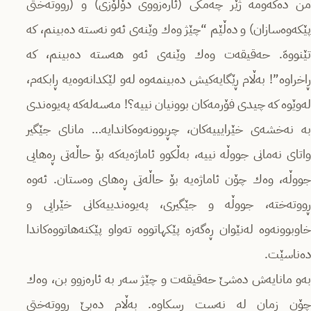
من دەكەومە ژێر چەمكی (ئارەزووی دۆلۆزی) و (رووتەختی
پێكەوەسازان) و دەڵێم “چێژ وەك وێنەی ئەو نەستە دەبینم، كە
تێنووەّ. حەقیقەت وەك وێنەی ئەو هەستە دەبینم، كە
ڕاخراوە”! بەڵام ڕێگایەكیش دەبینمەوە لەو لێكدانەوەیە ڕابكەم،
لەوێوە كە چیدی فۆرمەكان بوونیان نییە؟! مەسەلەكە پەیوەندی
بە نەخشەی خێرایییەكان، چڕبوونەوەكاندایە… مانای جێگیر
واتای نەمانی جووڵە نییە، بەڵكوو ئاماژەیەكە بۆ حاڵەتی ڕەهایی
جووڵە، وەك چۆن ئاماژەیە بۆ حاڵەتی ڕەهای وەستان. ئەوە
ڕووتەختە، جووڵە و جێگیری، پەیوەندییەكانی خێرایی و
خاوبوونەوە لەنێوان ڕەگەزە پێكهاتووە تەواو پێكنەهاتووەكاندا
دەناسێت.
بەو مانایەش دەشێ‌ حەقیقەت و چێژ سەر بە ئارەزوو بن، وەك
چۆن زمان لە نەست ڕسكاوە. بەڵام دەبێ‌ ڕووتەختی