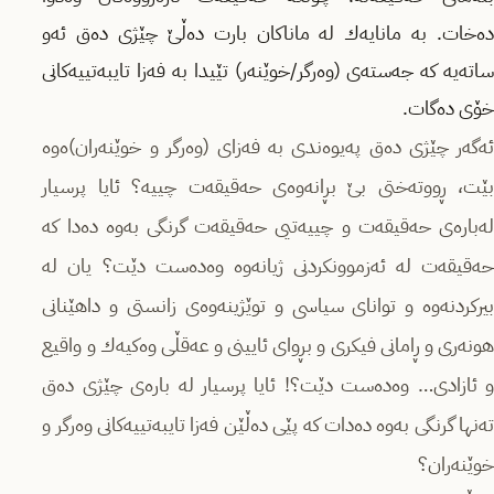
دەخات. بە مانایەك لە ماناكان بارت دەڵێ‌ چێژی دەق ئەو
ساتەیە كە جەستەی (وەرگر/خوێنەر) تێیدا بە فەزا تایبەتییەكانی
خۆی دەگات.
ئەگەر چێژی دەق پەیوەندی بە فەزای (وەرگر و خوێنەران)ەوە
بێت، ڕووتەختی بێ‌ بڕانەوەی حەقیقەت چییە؟ ئایا پرسیار
لەبارەی حەقیقەت و چییەتیی حەقیقەت گرنگی بەوە دەدا كە
حەقیقەت لە ئەزموونكردنی ژیانەوە وەدەست دێت؟ یان لە
بیركردنەوە و توانای سیاسی و توێژینەوەی زانستی و داهێنانی
هونەری و ڕامانی فیكری و بڕوای ئایینی و عەقڵی وەكیەك و واقیع
و ئازادی… وەدەست دێت؟! ئایا پرسیار لە بارەی چێژی دەق
تەنها گرنگی بەوە دەدات كە پێی دەڵێن فەزا تایبەتییەكانی وەرگر و
خوێنەران؟