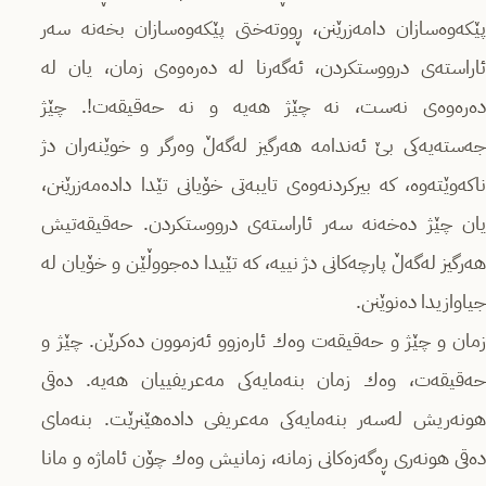
پێكەوەسازان دامەزرێنن، ڕووتەختی پێكەوەسازان بخەنە سەر
ئاراستەی درووستكردن، ئەگەرنا لە دەرەوەی زمان، یان لە
دەرەوەی نەست، نە چێژ هەیە و نە حەقیقەت!. چێژ
جەستەیەكی بێ‌ ئەندامە هەرگیز لەگەڵ وەرگر و خوێنەران دژ
ناكەوێتەوە، كە بیركردنەوەی تایبەتی خۆیانی تێدا دادەمەزرێنن،
یان چێژ دەخەنە سەر ئاراستەی درووستكردن. حەقیقەتیش
هەرگیز لەگەڵ پارچەكانی دژ نییە، كە تێیدا دەجووڵێن و خۆیان لە
جیاوازیدا دەنوێنن.
زمان و چێژ و حەقیقەت وەك ئارەزوو ئەزموون دەكرێن. چێژ و
حەقیقەت، وەك زمان بنەمایەكی مەعریفییان هەیە. دەقی
هونەریش لەسەر بنەمایەكی مەعریفی دادەهێنرێت. بنەمای
دەقی هونەری ڕەگەزەكانی زمانە، زمانیش وەك چۆن ئاماژە و مانا