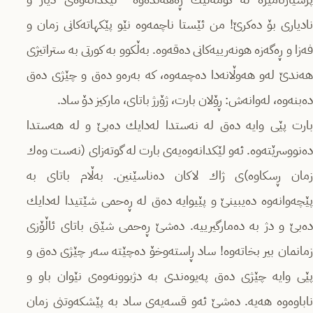
نادیاری بۆ دەكرێ‌! من ئێستا ناچمەوە نێو پێكهاتەكانی زمان و
فەزا و ڕەگەزە هونەرییەكانی دەقەوە. بەڵكوو بە كورتی بە ستراتیژی
هەندێ‌ لەو هەوڵانەدا دەچمەوە، كە بەرەو دەق و چێژی دەق
دەبنەوە، لەوانەش: ڕۆلان بارت، ژۆرژ باتای، ماركیز دۆ ساد.
بارت پێی وایە دەق لە نەستدا لەدایك دەبێ‌ و لە هەستدا
دەنووسرێتەوە. ئەو لێكدانەوەیەی بارت لە گوتەزای (نەست وەك
زمان ڕسكاوە)ی ژاك لاكان دەناسێنین. بەڵام باتای بە
پێچەوانەوە دەیبینێ‌ و پێیوایە دەق لە ڕەحمی شێتیدا لەدایك
دەبێ‌ و دژ بە دەمارگیرییە. دەشێ‌ ڕەحمی شێتی باتای ئاڵۆزی
زمانمان بیر بخاتەوە! ساد ڕاستەوخۆ دەچێتە سەر چێژی دەق و
پێی وایە چێژی دەق پەیوەندی بە دژبوونەوەی نێوان باو و
ناباوەوە هەیە. دەشێ‌ ئەو قسەیەی ساد بە پێشكەوتنی زمان