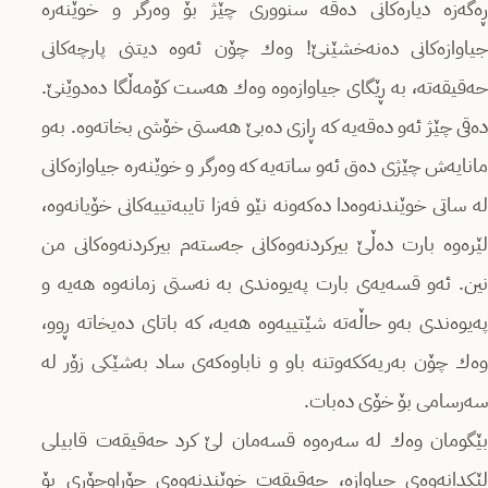
ڕەگەزە دیارەكانی دەقە سنووری چێژ بۆ وەرگر و خوێنەرە
جیاوازەكانی دەنەخشێنێ‌! وەك چۆن ئەوە دیتنی پارچەكانی
حەقیقەتە، بە ڕێگای جیاوازەوە وەك هەست كۆمەڵگا دەدوێنێ‌.
دەقی چێژ ئەو دەقەیە كە ڕازی دەبێ‌ هەستی خۆشی بخاتەوە. بەو
مانایەش چێژی دەق ئەو ساتەیە كە وەرگر و خوێنەرە جیاوازەكانی
لە ساتی خوێندنەوەدا دەكەونە نێو فەزا تایبەتییەكانی خۆیانەوە،
لێرەوە بارت دەڵێ‌ بیركردنەوەكانی جەستەم بیركردنەوەكانی من
نین. ئەو قسەیەی بارت پەیوەندی بە نەستی زمانەوە هەیە و
پەیوەندی بەو حاڵەتە شێتییەوە هەیە، كە باتای دەیخاتە ڕوو،
وەك چۆن بەریەككەوتنە باو و ناباوەكەی ساد بەشێكی زۆر لە
سەرسامی بۆ خۆی دەبات.
بێگومان وەك لە سەرەوە قسەمان لێ كرد حەقیقەت قابیلی
لێكدانەوەی جیاوازە، حەقیقەت خوێندنەوەی جۆراوجۆری بۆ