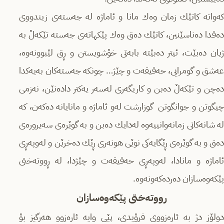
كەواتە كاتێك زمان وەك مانا و ئاماژە لە جەستەی زیندووی
دەقدا دەناسێنین، كاتێك دەق وەك پێكهاتەی جەستە تێكەڵ بە
ژیان دەبێت، ئیتر دەبێتە بابەتی خۆشویستن و ڕق لێبوونەوە،
عەشق و گومرایی، حەقیقەت و چێژ… چونكە جەستەكان بەیەكدا
دەچن و تێكەڵ دەبن و كاریگەری لەسەر یەكتر دادەنێن، نەزمی
چیگوتن و جوانگوتن گوزارشت لەو ئاماژە و مانایانە دەكەن، كە
لە شانەكانی زمانەوانییەوە لەدایك دەبن و بە گوێرەی سەیرورەی
دەق و بە گوێرەی ڕێگایەكی نوێی هونەری ڕێك دەخرێن و لەوپەڕی
ئاماژە و مانادا، لەوپەڕی حەقیقەت و چێژدا، لە ڕووتەختی
پێكەوەسازان دەردەكەونەوە.
رووتەختی پێكەوەسازان
دولۆز دژ بە ئارەزووی فرۆیدی، پێی وایە ئارەزوو هەرگیز بۆ