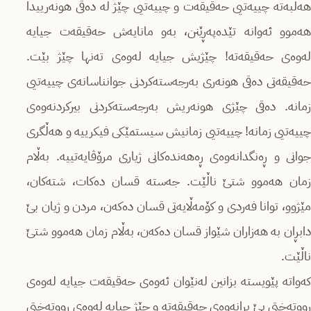
هەڵبەتە چییەتیی حەقیقەت و چییەتیی چێژ لە دەقی هونەرییدا
هەموو ئەوانە تێدەپەڕێنن، بەو مانایەش حەقیقەت جیایە
لەوەی حەقیقەتە! چێژیش جیایە لەوەی تەنها چێژ بێت.
حەقیقەتی دەقی هونەری بەرجەستەكردنی جوانناسانەی چییەتیی
زمانە. دەقی چێژی هونەریش بەرجەستەكردنی بیركردنەوەی
چییەتیی زمانە! چییەتیی زمانیش سیستمێكی فیكرییە و هەڵگری
جوانی و ڕەنگدانەوەی ڕەهەندەكانی ژیاری مرۆڤایەتییە. بەڵام
زمان هەموو شتێ‌ ناڵێت. جەستە قسان دەكات، شتەكان،
مێژوو، توانا فەردی و كۆمەڵایەتی قسان دەكەن، مردن و ژیان بێ‌
دابڕان بە هەزاران شێواز قسان دەكەن، بەڵام زمان هەموو شتێ‌
ناڵێت.
كەواتە پێویستە بزانین لەنێوان ئەوەی حەقیقەت جیایە لەوەی
ڕووتەختی بێ‌ بڕانەوەی حەقیقەتە و چێژ جیایە لەوەی ڕووتەختی