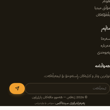
هونەر
مۆڵتی میدیا
بڵاڤۆکەکان
ماڵپەڕ
سەرەتا
دەربارە
پەیوەندی
هەواڵنامە
نوێترین وتار و کتێبەکان ڕاستەوخۆ بۆ ئیمەیڵەکەت.
© 2026 ژنەفتن — هەموو مافەکان پارێزراون
پەرەپێدراوی سینتاکس
|
سوپاس بۆ وۆردپرێس