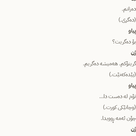
دەزانم.
(دەگری.)
پیاو
بۆ دەگریت؟
ژن
گرینۆکم. هەمیشە دەگریم.
(پێدەکەنێت.)
پیاو
تۆم لە دەست دا…
(وچانێکی کورت.)
چۆن ئەمە ڕوویدا.
ژن