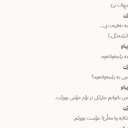
بڕوات بێ.
ژن
بە نەفرەت بی…
(بێدەنگی.)
پیاو
بە پێچەوانەوە.
ژن
چی بە پێچەوانەوە؟
پیاو
من ناتوانم جارێکی تر تۆم خۆش بووێت.
ژن
تکایە وا مەڵێ! خۆشت بووێم.