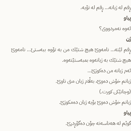
ڕقم لە ژیانە… ڕقم لە تۆیە.
پیاو
ئەوە نەمردووی؟
ژن
ڕقم لێتە… نامەوێ هیچ شتێك من به‌ تۆوه‌ ببه‌ستێ… نامەوێ
هیچ شتێك بە ژیانەوە بمبەستێتەوە.
ئەم ژیانە من دەکوژێ…
ژیانم خۆش دەوێ، بەڵام ژیان منی ناوێ.
(وچانێکی کورت.)
ژیانم خۆش دەوێ بۆیە ژیان دەمکوژێ.
پیاو
گوێم لە هەناسەتە چۆن دەگۆڕدرێ.