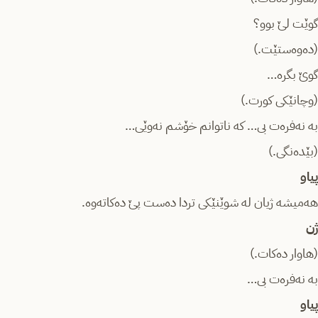
گوێت لێ بوو؟
(دەوەستێت.)
گوێ بگرە…
(وچانێکی کورت.)
بە نەفرەت بی… کە ناتوانم خۆشم نەوێی…
(بێدەنگی.)
پیاو
هەمیشە ژیان لە شوێنێکی تردا دەست پێ دەکاتەوە.
ژن
(هاوار دەکات.)
بە نەفرەت بی…
پیاو