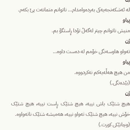
لە ئەشکەنجەیەکی بەردەوامدام… ناتوانم متمانەت پێ بکه‌م.
پیاو
منیش ناتوانم چیتر لەگەڵ تۆدا ڕاستگۆ بم.
ژن
تەواو هاوسەنگی خۆمم لە دەست داوە…
پیاو
من هیچ هەڵەیەکم نەکردووە.
(بێدەنگی.)
ژن
هیچ شتێک باش نییە، هیچ شتێک ڕاست نییە، هیچ شتێک
خۆش نییە، هیچ شتێک تەواو نییە، هەمیشە شتێک ناتەواوە.
(وچانێکی کورت.)