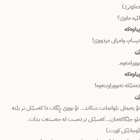
دەکوتێ.)
لێرە ماوی؟
پیاوەکە
ترسام، وامزانی مردووی!
ژن
بوورامەوە.
پیاوەکە
دەمێکە نەبووراویتەوە!
ژن
تۆ پەیمانی نێوانمانت شکاند… تۆ بووی ڕێگات دا کەسێکی تر بێتە
نێو جێگاکەمان… کەسێکی تر دەست لە جەستەت بدات.
(وچانێکی کورت.)