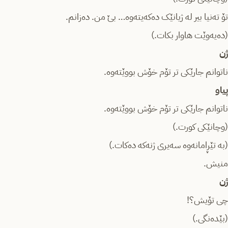
تۆ تەنیا بیر لە ژیانێک دەکەیتەوە… بێ من. دەزانم.
(دەیەوێت هاوار بکات.)
ژن
ناتوانم جارێکی تر تۆم خۆش بووێتەوە.
پیاو
ناتوانم جارێکی تر تۆم خۆش بووێتەوە.
(وچانێکی کورت.)
(بە تێڕامانەوە سەیری ژنەکە دەکات.)
منیش.
ژن
چی تۆیش؟!
(بێدەنگی.)