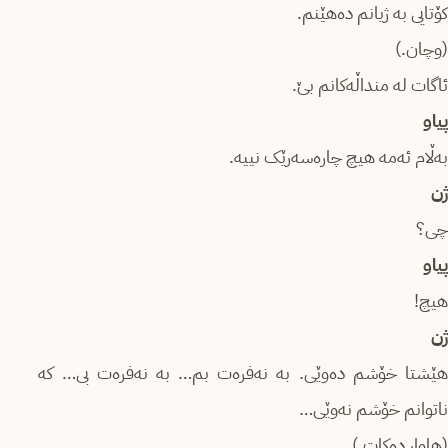
کۆتایی بە ژیانم دەهێنم.
(وچان.)
ئاگات لە منداڵەکانم بێ.
پیاو
بەڵام ئەمە هیچ چارەسەرێک نییە.
ژن
چی؟
پیاو
هیچ!
ژن
هێشتا خۆشم دەوێی. بە نەفرەت بم… بە نەفرەت بی… کە
ناتوانم خۆشم نەوێی…
(هاوار دەکات.)