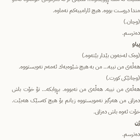
مندا دروست بووە. هیچ ئارامییەکم نەماوە.
(وچان.)
دەترسم.
پیاو
(وەک لەخەون بێدار بێتەوە.)
هەڵەی من نییە… من بە هیچ شێوەیەك ئەمەم نەویستووە.
(وچانێکی کورت.)
هەڵەی من نییە. هەڵەی من نەبووە. بڕوابکە… تۆ خۆت باش
دەزانی من هەرگیز نەمویستووە زیانم بۆ هیچ کەسێک هەبێت.
خۆت ئەوە باش دەزانی.
ژن
دەترسم.