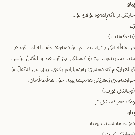
پیاو
جارێکی تر ناگەڕێمەوە بۆ لای تۆ…
ژن
(پێدەکەنێت.)
من هەڵەیەکی بێ پەشیمانیم. تۆ دەتەوێ خۆت لەناو بێگوناهی
مندا بشاریتەوە. بێ تۆ کەسێکی بێ گوناهم و لەگەڵ تۆیش
گوناهبارێکم کە دەتەوێ بەردەبارانم بکەی. ژیانی من لەگەڵ تۆ
خواردنەوەی ژەهرێکی هەمیشەیییە. خۆم هەڵخەڵەتان.
(وچانێکی کورت.)
وەک هەر کەسێکی تر.
پیاو
دەزانم مەبەستت چییە.
(وچانێکی کورت.)