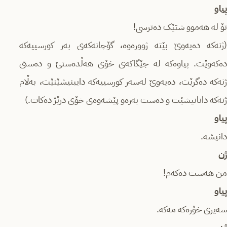
پیاو
تۆ لە هەموو شتێک دەترسی!
(ژنەکە دەیەوێ بێتە ژوورەوە، گۆچانەکەی بەر کورسییەکە
دەکەوێت. پیاوەکە لە جێگاکەی خۆی هەڵدەستێ و دەستی
ژنەکە دەگرێت، دەیەوێ لەسەر کورسییەکە دایبنیشێنێت، بەڵام
ژنەکە دانانیشێت و دەست بەرەو پێشەوەی خۆی درێژ دەکات.)
پیاو
دانیشە.
ژن
من هەست دەکەم!
پیاو
سەیری خۆرەکە مەکە.