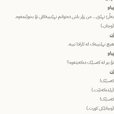
پیاو
بەڵێ نهێنی… من زۆر باش دەتوانم نهێنییەکانی تۆ بخوێنمەوە.
(وچان.)
ژن
هیچ نهێنییەک لە ئارادا نییە.
پیاو
تۆ بیر لە کەسێک دەکەیتەوە؟
ژن
کەسێک!
(پێدەکەنێت.)
کەسێک!
(وچانێکی کورت.)