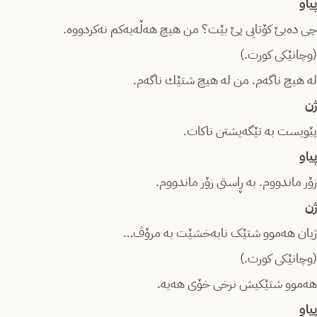
پیاو
چی دەبێ کۆتایی پێ بێت؟ من هیچ هەڵەیەکم نەکردووە.
(وچانێکی کورت.)
لە هیچ ناگەم. من لە هیچ شتێك ناگەم.
ژن
پێویست بە تێگەیشتن ناکات.
پیاو
زۆر ماندووم. بە ڕاستی زۆر ماندووم.
ژن
ژیان هەموو شتێک نابەخشێت بە مرۆڤ…
(وچانێکی کورت.)
هەموو شتێکیش نرخی خۆی هەیە.
پیاو