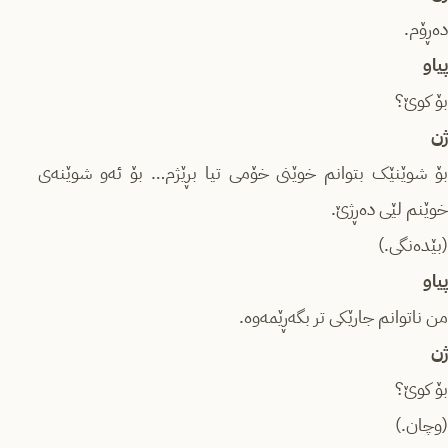
دەڕۆم.
پیاو
بۆ کوێ؟
ژن
بۆ شوێنێک بتوانم خوێنی خۆمی تیا بڕێژم… بۆ ئەو شوێنەی
خوێنم لێی دەڕژێ.
(بێدەنگی.)
پیاو
من ناتوانم جارێكی تر بگەڕێمەوە.
ژن
بۆ کوێ؟
(وچان.)