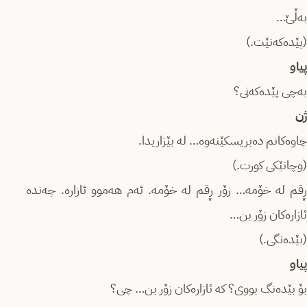
بەڵێ…
(پێدەکەنێت.)
پیاو
بەچی پێدەکەنی؟
ژن
چاوەکانم دەبریسکێنەوە… لە بێزاریدا.
(وچانێکی کورت.)
ڕقم لە خۆمە… زۆر ڕقم لە خۆمە. ئەم هەموو ئازارە. چەندە
ئازارەکان زۆر بن…
(بێدەنگی.)
پیاو
بۆ بێدەنگ بووی؟ کە ئازارەکان زۆر بن… چی؟