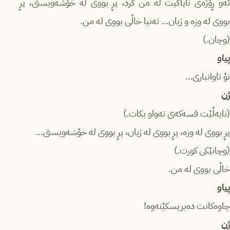
ئەو ڕۆژەی ناپاکیت لە من کرد، پڕ بووی لە خۆشەویستی، پڕ
بووی لە وزە و ژیان… تەنیا خاڵی بووی لە من.
(وچان.)
پیاو
تۆ تاوانباری…
ژن
(نایەڵێت قسەکەی تەواو بکات.)
پڕ بووی لە وزە، پڕ بووی لە ژیان، پڕ بووی لە خۆشەویستی…
(وچانێکی کورت.)
خاڵی بووی لە من.
پیاو
چاوەکانت دەبریسکێنەوە!
ژن