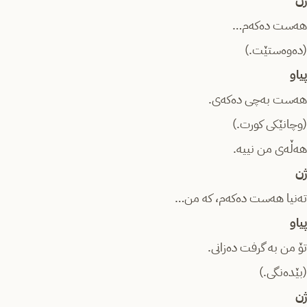
ژن
هەست دەکەم…
(دەوەستێت.)
پیاو
هەست بەچی دەکەی.
(وچانێکی کورت.)
هەڵەی من نییە.
ژن
تەنیا هەست دەکەم، کە من…
پیاو
تۆ من بە گرفت دەزانی.
(بێدەنگی.)
ژن