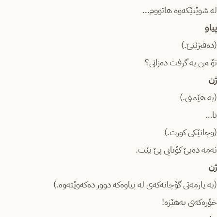
لە شوێنێکەوە هاتووم…
پیاو
(دەقیژێنێ.)
تۆ من بە گرفت دەزانی؟
ژن
(بە هێمنی.)
نا…
(وچانێکی کورت.)
ئەمە دەبێ کۆتایی پێ بێت.
ژن
(بە یارمەتی گۆچانەکەی لە پیاوەکە دوور دەکەوێتەوە.)
خۆرەکەی بەهێزە!