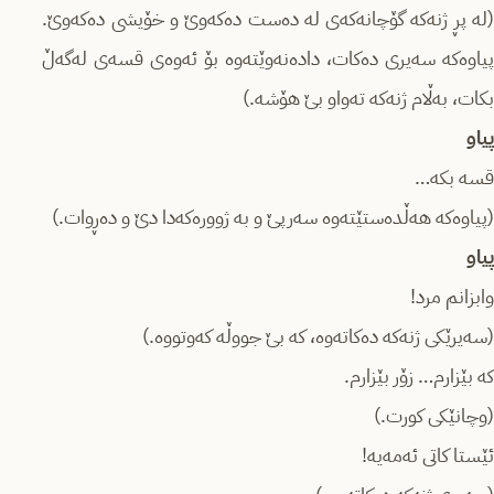
(لە پڕ ژنەکە گۆچانەکەی لە دەست دەکەوێ و خۆیشی دەکەوێ.
پیاوەکە سەیری دەکات، دادەنەوێتەوە بۆ ئەوەی قسەی لەگەڵ
بکات، بەڵام ژنەکە تەواو بێ هۆشە.)
پیاو
قسە بکە…
(پیاوەکە هەڵدەستێتەوە سەرپێ و بە ژوورەکەدا دێ و دەڕوات.)
پیاو
وابزانم مرد!
(سەیرێکی ژنەکە دەکاتەوە، کە بێ جووڵە کەوتووە.)
کە بێزارم… زۆر بێزارم.
(وچانێکی کورت.)
ئێستا کاتی ئەمەیە!