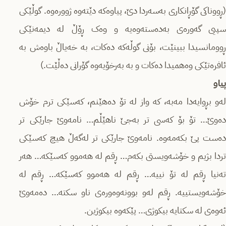
(ڕووناکی گۆڕانکاری بەسەردا دێ، پیاوەکە دێتەوە ژوورەوە. گوڵێکی
سپیی گەورەی بەدەستەوەیە و وەک ڕۆڵ لە دیمەنێکی
ڕوومانسیدا ببینێت، بۆنی گوڵەکە دەکات، بە خەیاڵ باوەش بە
ئافرەتێکی وەهمیدا دەکات و بە بەرخۆیەوە گۆرانی دەڵێت.)
پیاو
لەو بڕوایەدا مەبە، کە واز لە تۆ دەهێنم، کەسێکی ترم خۆش
دەوێ… تۆ بۆ کەسی تر بەجێ ناهێڵم… نامەوێ جارێکی تر
دەست پێ بکەمەوە. نامەوێ جارێکی تر لەگەڵ هیچ کەسێکی
تردا بژیم و خۆشەویستی بکەم… ڕقم لە هەموو کەسێکە… هەر
تەنیا ڕقم لە تۆ نییە… ڕقم لە هەموو کەسێکە… ڕقم لە
خۆشەویستییە. ڕقم لەو بوونەوەورەی ناو سکتە… دەمەوێ
ئەوەی لە سکتایە بیکوژی… پێکەوە بیکوژین.