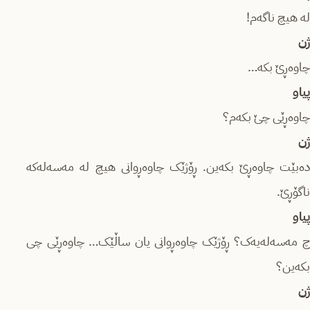
لە هیچ ناگەم!
ژن
چاوەڕێ بکە…
پیاو
چاوەڕێی چێ بکەم؟
ژن
دەبێت چاوەڕێ بکەین. ڕۆژێک چاوەڕوانی هیچ لە مەسەلەکە
ناگۆڕێ.
پیاو
چ مەسەلەیەک؟ ڕۆژێک چاوەڕوانی یان ساڵێک… چاوەڕێی چی
بکەین؟
ژن