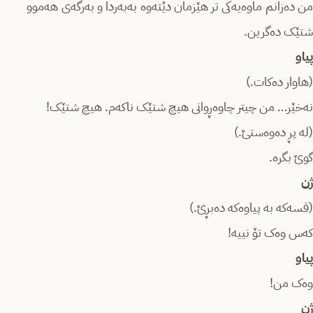
من دەزانم ماوەیەکی تر هێزمان دێته‌وه به‌به‌ردا و بەرگەی هەموو
شتێک دەگرین.
پیاو
(هاوار دەکات.)
نەخێر… من چیتر چاوەڕوانی هیچ شتێک ناکەم. هیچ شتێک!
(لە پڕ دەوەستێ.)
گوێ بگرە.
ژن
(قسەکە بە پیاوەکە دەبڕێ.)
کەس وەک تۆ نییە!
پیاو
وەک من!
ژن