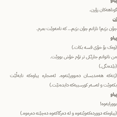
پیاو
گوناهەکان زۆرن.
ژن
چۆن بژیم! نازانم چۆن بژیم… کە نامەوێت بمرم.
پیاو
(وەک بۆ خۆی قسە بکات.)
من ناتوانم جارێکی تر تۆم خۆش بووێت.
(بێدەنگی.)
(ژنەکە هەمدیسان دەبوورێتەوە. ئەمجارە پیاوەکە نایەڵێت
بکەوێت و لەسەر کورسییەکە دایدەنێت.)
پیاو
بوورایەوە!
(پیاوەکە دووردەکەوێتەوە و لە دەرگاکەوە دەچێتە دەرەوە.)