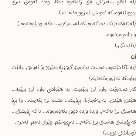
(لە ناکاو سەیرێکی لای ژنەکەوە دەکا، وەك ئەوەی بیری
چووبێتەوە، کە ئەویش لە ژوورەکەدایە.)
(لە ژنەکە نزیک دەبێتەوە، کە لەسەر کورسییەکە بووراوەتەوە.)
وابزانم مردووە.
(بێدەنگی.)
ژن
(بە ئاگا دێتەوە. دەست دەکوتێ. گوێ ڕاده‌دێرێ بۆ ئەوەی بزانێت
پیاوەکە لە ژوورەکەدایە.)
گەر دەتەوێت وازم لێ بهێنیت، بە هێواشی وازم لێ بهێنە…
هێدی هێدی. بە یەکجارنا، بڕۆیت… پشتم تێ بکەیت… وا بڕۆ
هەستی پێ نەکەم. وردە وردە دوور بکەوەرەوە… تا کە ڕۆیشتی…
کە ڕۆیشتی هەستی پێ نەکەم… نەڕووخێم. وێران نەبم. نەمرم.
(وچانێکی کورت.)