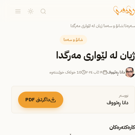
سەرەتا
/
شانۆ و سەما
/
ژیان لە لێواری مەرگدا
شانۆ و سەما
ژیان لە لێواری مەرگدا
دانا ڕەئووف
١٩ ئاب ٢٠٢٤
10 خولەک خوێندنەوە
نووسەر
داگرتنی PDF
دانا ڕەئووف
کارەکتەرەکان