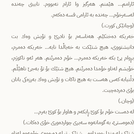
ئارامم… هێمنم. هەرگیز وا ئارام نەبووم. نابینی چەندە
لەسەرخۆم… چەندە بە ئارامی قسە دەکەم.
(وچانێکی کورت.)
خەریکە دەخنکێم. هەناسەم بۆ نادرێ و تۆیش وەك بت
دانیشتووی، هیچ شتێكت بە خەیاڵدا نایە… خەریکە دەمرم،
بڕوام پێ بکه‌ خەریکە دەمرم… خۆم دەمرێنم. هەر ئەو ناکوژم،
خۆیشم لەناو خۆمدا دەمرێنم. هیچ شتێك بۆ تۆ بەجێ ناهێڵم.
دڵنیابە کەس هەست بە هیچ ناکات و تۆیش وەك به‌رزه‌کی بانان
بۆی دەردەچیت.
(وچان.)
لە دەست خۆم بۆ کوێ ڕابکەم و هاوار بۆ کوێ بەرم…
(دەوەستێ، بە گومانەوە سەیری چواردەوری خۆی دەکات.)
شتێک لە مندا ڕوویداوە… شتێکی تر لە دەرەوەی خۆمەوە لەناو