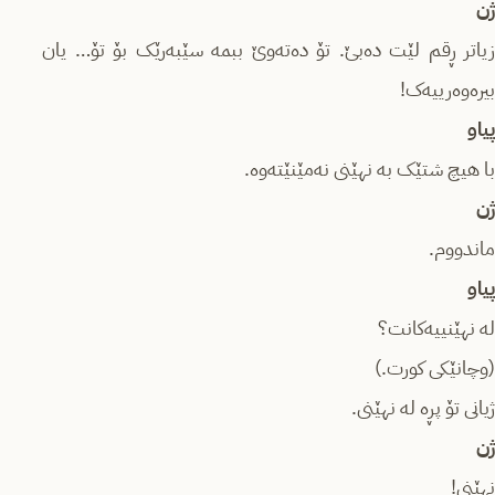
ژن
زیاتر ڕقم لێت دەبێ. تۆ دەتەوێ ببمە سێبەرێک بۆ تۆ… یان
بیرەوەرییەک!
پیاو
با هیچ شتێک بە نهێنی نەمێنێتەوە.
ژن
ماندووم.
پیاو
لە نهێنییەکانت؟
(وچانێکی کورت.)
ژیانی تۆ پڕە لە نهێنی.
ژن
نهێنی!