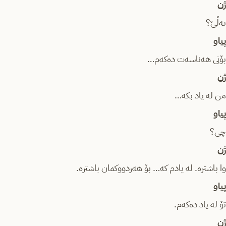
ژن
بەڵێ؟
پیاو
بۆنی هەناسەت دەکەم…
ژن
من لە یاد بکە…
پیاو
چی؟
ژن
وا باشترە. لە یادم کە… بۆ هەردووکمان باشترە.
پیاو
تۆ لە یاد دەکەم.
ژن