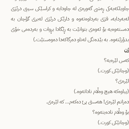
چاویلکەیەکی ڕەشی گەورەی لە چاودایە و کراسێکی سپیی درێژی
لەبەردایە، قژی بەرداوەتەوە و دارێکی درێژی لەبری گۆچان بە
دەستەوەیە بۆ ئەوەی بتوانێت بە ڕێگادا بڕوات و بەردەمی خۆی
بدۆزێتەوە. بە بێدەنگی لەناو دەرگاکەدا دەوەستێت.)
ژن
کەس لێرەیە؟
(وچانێکی کورت.)
لێرەی؟
(پیاوەکە هیچ وەڵام ناداتەوە.)
دەزانم لێرەی! هەستی پێ دەکەم… کە لێرەی.
بۆ وەڵام نادەیتەوە؟
(وچانێکی کورت.)