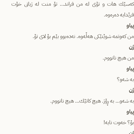
کەسێك هات و تۆی لە من فراند… تۆ منت لە ژیانی خۆت
فرێدایە دەرەوە.
پیاو
من کەوتمە شوێنێکی هەڵەوە. نەدەبوو بێم بۆ لای تۆ.
ژن
من هیچ نانووم.
پیاو
بە شەو؟
ژن
بە شەو… بە ڕۆژ. هیچ کاتێك… هیچ نانووم.
پیاو
بۆ؟ خەوت نایە!
ژن