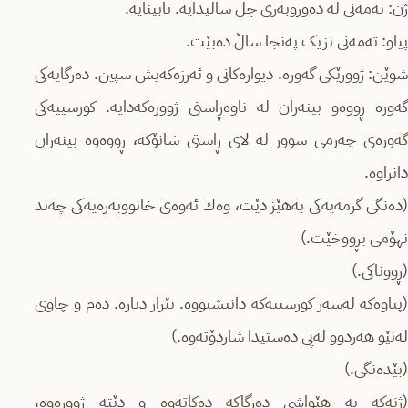
ژن: تەمەنی لە دەوروبەری چل ساڵیدایە. نابینایە.
پیاو: تەمەنی نزیک پەنجا ساڵ دەبێت.
شوێن: ژوورێکی گەورە. دیوارەکانی و ئەرزەکەیش سپین. دەرگایەکی
گەورە ڕووەو بینەران لە ناوەڕاستی ژوورەکەدایە. کورسییەکی
گەورەی چەرمی سوور لە لای ڕاستی شانۆکە، ڕووەوە بینەران
دانراوە.
(دەنگی گرمەیەکی بەهێز دێت، وەك ئەوەی خانووبەرەیەکی چەند
نهۆمی بڕووخێت.)
(ڕووناکی.)
(پیاوەکە لەسەر کورسییەکە دانیشتووە. بێزار دیارە. دەم و چاوی
لەنێو هەردوو لەپی دەستیدا شاردۆتەوە.)
(بێدەنگی.)
(ژنەکە بە هێواشی دەرگاکە دەکاتەوە و دێتە ژوورەوە،