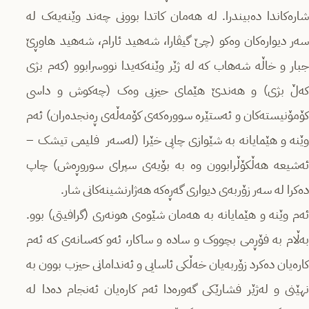
شارەکاندا دەبیندرا. لە هەمان کاتدا بوونی چەند وێنەیەک لە
سەر دیوارەکان وەکو (چێ گیڤارا، شەهید ئارام، شەهید هاوڕێ
جبار و خاڵە شەهاب کە لە ژێر وێنەکەیدا نووسرابوو (کەم بژی
کەڵ بژی) و هەندێ هێمای حیزبی وەک (چەکوش و داسی
کۆمۆنیستەکان و ئەستێرە سوورەکەی کۆمەڵەی ڕەنجدەران) ئەم
وێنە و هێمایانە بە شێوازی چاپی خێرا (لەسەر فلیمی تیشک –
ئەشیعە هەڵکۆڵرابوون وە بە بۆیەی سپرای سوروڕەش) چاپ
دەکرا لە سەر زۆربەی دیواری گەڕەکە هەژارنشینەکانی شار.
ئەم وێنە و هێمایانە بە هەمان شێوەی هونەری (گرافیتی) بوو.
بەڵام بە فۆڕمی بچووک و سادە و ساکار، ئەو کەسانەی کە ئەم
کارەیان دەکرد زۆربەیان خەڵکی ئاسایی و ئەندامانی حیزب بوون بە
نهێنی و لەژێر فشارێکی گەورەدا ئەم کارەیان ئەنجام دەدا لە