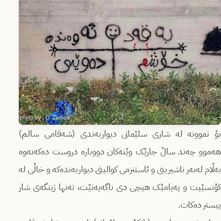
بۆ نموونە لە شاری سلێمانی دیواربەندی (شەقامی سالم)
هەموو چەند ساڵ جارێک وێنەکان دووبارە دروست دەکەنەوە
بەڵام لەبەر ناشیرینی و ئاستنزمی کوالیتی دیواربەندەکە و خاڵی لە
کۆنسێپت و پەیامێک هیچی دی ناگەیەنێت، تەنها ژینگەی شار
پیستر دەکات.