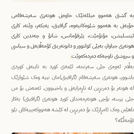
بە گشتی هەموو میللەتێک خاوەنی هونەری سەرشەقامی
خۆیەتی بە هەموو شێوەکانیەوە، گرافیتی، پەیکەر، وێنە، کاری
ئینسلیشن، مۆنۆمێت، پێرفۆمانس، شانۆ و چەندین کاری
هونەری جیاواز، بەپێی کولتوور و دابونەریتی کۆمەڵایەتی و سیاسی
و سروشتی ناوچەکە دەردەکەوێت
.
بەڵام ئەوەی جێی سەرنجە، ئێمەی کورد بە تایبەتی کوردی
باشوور، هونەری سەرشەقام (گرافیتی)مان نییە وەک شێوازێک
لە هونەر بۆ دەربڕین لە ناڕەزایەتی و یاخیبوون. ئەمەش بۆ من
جێی پرسە، بۆچی هونەرمەندانی کورد هونەری (گرافیتی) بەکار
ناهێنن وەک ئامڕازێک بۆ دەربڕین لە کێشە هەنووکەیییەکانی نێو
کۆمەڵگە؟