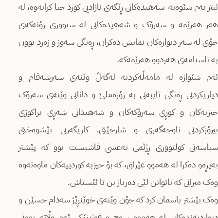
ئیتر بەم شێوەیە شەهیدەکانی ڕێگەی ئازادیی کورد جیا کرانەوە، لە
هەر هەرێمە و سەرۆک و شەهیدەکانی لە سنووری زۆنەکەی
خۆی لە سەر دیوارەکان نمایش دەکران، ڕەنگی سەوز و زەرد بوون
بە ناسنامەی هەردوو هەرێمەکە.
ئەم شێوازە لە مامەڵەکردنە لەگەڵ وێنەی سەرشەقام و
دیاریکردنی ڕەنگی تایبەتی بە زۆرەملێ و دانانی وێنەی سەرۆک
حیزبەکان و کوڕی سەرۆکەکان و شەهیدانی شەڕی براکوژی
پیرۆزکردنی ناوچەگەری و شارچێتی. کاریگەریی پێشوەختی
سیاسەتی کولتووری ڕژێمی بەعسی فاشیست بوو کە پێشتر
پەیڕەو دەکرا لە هەموو عێراق، کە بۆ حیزبە کوردییەکان ماوەتەوە
وەک میراتی کە ناتوانن لێی دەرباز بن تا ئێستاش.
وەک پێشتر باسمان کرد کە چۆن وێنەی خوێنڕێژ سەدام حسێن و
دیواردبەندەکانی لە هەموو سوچ و قوژبنێکی ئەم وڵاتە بوونی