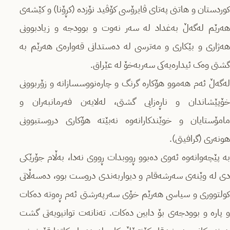
کوردستان و هاتنی پەتای ڤایرۆسی کۆڤید نۆزدە (کڕۆنا) و کێشەی
هەرێم لەگەڵ بەغداد لە سەر نەوت و بوودجە و زیادبوونی
هەژاری و بێکاری و مەترسی لە دەستدانی قەوارەی هەرێم بە
گشتی وەک ئیدارەیەکی سەربەخۆ لە عێراق.
لەگەڵ ئەم هەموو هۆکارە گرنگ و چارەنووسسازانە و زۆربوونی
خۆپێشاندان و ناڕەزایی گشتی، لەلایەن فەرمانبەران و
مامۆستایان و خوێندکارانەوە نەبێتە هۆکاری دروستبوونی
هونەری (گرافیتی).
بە پێچەوانەوە ئەوی دەبوو ڕووبدات ڕووی نەدا، بەڵام جۆرێکی
دی لە وێنەی سەرشەقام و دیواربەندی دروست بوو، دەسەڵاتی
کولتووری و سیاسی هەرێم خۆی سەرپەرشتی ئەم ڕەوتە دەکات
و پارە و بوودجەی بۆ دابین دەکات. تەنانەت توانیویەتی گشت