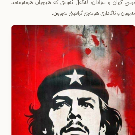
ترسی گیران و سزادان، لەگەڵ ئەوەی کە هیچیان هونەرمەند
نەبوون و ئاگاداری هونەری گرافیتی نەبوون.