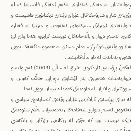
ڕەوایەتدان بە جەنگی کەنداوی یەکەم (جەنگی قادسیە) کە لە
زۆربەی شار و شارۆچکەکانی عێراق وێنەی دیکتاتۆری فاشیست و
دیواربەندی (چیرۆکی سەرکەوتنی نەتەوەیی و حیزبی) بە قەبارە
گەورە لەسەر دیوار و باڵەخانەکان دروست کرابوو، هەتا وای لێ
هاتبوو وێنەی خوێنڕێژ سەدام حسێن لە هەموو جێگەیەک بوونی
هەبوو تەنانەت لە ناو ماڵەکانیشدا.
لەگەڵ پڕۆسەی ئازادکردنی عێراق لە ساڵی (2003) ئەم وێنە و
دیواربەندانە هەمووی بەر لێشاوی ناڕەزایی خەڵک کەوتن و
سووتێنران و لابران لە ماوەیەکی کەمدا هیچیان بوونی نەما.
لە دوای پڕۆسەی ئازادکردنی عێراق وێنەی کەسایەتیی سیاسی و
نەتەوەیی لەسەر دیواری شەقامەکان نەدەبینران. بەڵام شێوەیەکی
دیکە دروست بوو کە خۆی لە ریکلامی بازرگانی و بانگەشی
هەڵبژاردن دەبینیەوە بۆ نموونە وێنەکردنی بەربژێرەکان و