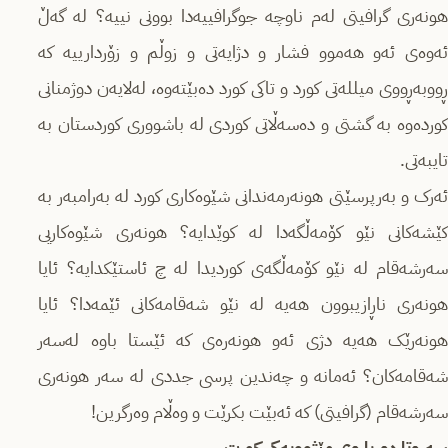
هونەری گرافیتی لەم ناوچە جوگرافییەدا بوونی نییە؟ لە گەڵ
ئەوەی ئەو هەموو فشار و دژایەتی و زوڵم و زۆردارییە کە
ڕووبەڕووی میللەتی کورد و تاکی کورد دەبێتەوە، لەلایەن دوژمنانی
کوردەوە بە گشتی و دەسەڵاتی کوردی لە باشووری کوردستان بە
تایبەتی.
ئەرک و بەرپرسێتی هونەرمەندانی شێوەکاری کورد لە بەرامبەر بە
کێشەکانی نێو کۆمەڵگەدا لە کوێدایە؟ هونەری شێوەکاریی
سەرشەقام لە نێو کۆمەڵگەی کوردیدا لە چ ئاستێکدایە؟ ئایا
هونەری ناڕازیبوون هەیە لە نێو شەقامەکانی ئێمەدا؟ ئایا
هونەرێک هەیە دژی ئەو هونەرەی کە ئێستا باوە لەسەر
شەقامەکان؟ ئەمانە و چەندین پرسی جددی لە سەر هونەری
سەرشەقام (گرافیتی) کە ئەبێت بکرێت و وەڵام وەرگرین!
سەرەتا دەربارەی مێژوویەکی کورت.