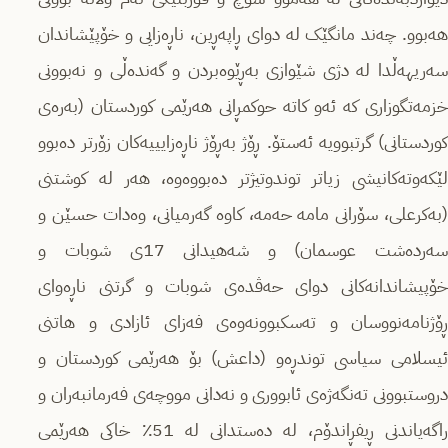
هەبوو. چەند مانگێک لە دوای ڕاپەڕین، ناڕەزایی و خۆپێشاندان
سەریهەڵدا لە دژی شێوازی بەڕێوەبردن و گەندەڵی و نەبوونی
خزمەتگوزاری کە ئەو کاتە حوکمڕانی هەرێمی کوردستان (بەرەی
کوردستانی) گرتبوویە ئەستۆ. ڕۆژ بەڕۆژ ناڕەزایییەکان زۆرتر دەبوو
لێکەوتەکانیشی زیاتر توندوتیژتر دەبووەوە، هەر لە کوشتنی
(بەکرعلی، سۆرانی مامە حەمە، کاوە گەرمیانی، وەدات حسێن و
سەردەشت عوسمان) و شەهیدانی 17ی شوبات و
خۆپیشاندانەکانی دوای حەڤدەی شوبات و گرتنی ناڕەوای
ڕۆژنامەنووسان و تەسکبوونەوەی فەزای ئازادی و هاتنی
ئیسلامی سیاسی توندڕەو (داعش) بۆ هەرێمی کوردستان و
دروستبوونی تەنگەژەی ئابووری و نەدانی مووچەی فەرمانبەران و
راگەیاندنی ڕیفڕاندۆم، لە دەستدانی لە 51٪ خاکی هەرێمی