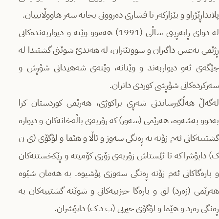
پلانداڕێژراو و بێزارکەر تا فشاری دەروونی بخاتە سەر هاووڵاتییان.
لە دوای ڕاپەڕینی ساڵی (1991) هەموو وێنە و دیواربەندەکانی
ڕژێمی بەعس داگیران و سووتێنران، لە هەندێ شوێنی گشتیدا لە
جێگەی ئەو دیواربەند و وێنانە، وێنەی شەهیدانی شۆڕش و
سەرکردەکانی شۆڕشی کوردی دانران.
لەگەڵ هەڵگیرساندنی شەڕی براکوژی، هەرێمی کوردستان کرا
بەدوو بەشەوە، هەرێمی (سەوز) کە زۆربەی باڵەخانەکان و دیوارە
گشتییەکانی ئەم زۆنە بە ڕەنگی سەوز و ئاڵا و هێما و لۆگۆی (ی ن
ک) داپۆشرا کە تا ئێستاش زۆربەی زۆری کۆمیتە و ڕێکخستنەکان
و بارەگاکانی ئەم زۆنە ڕەنگی سەوزی پۆشیوە. بە هەمان شێوە
هەرێمی (زەرد) لق و بارەگا حیزبیەکانی و شوێنە گشتییەکان بە
ڕەنگی زەرد و هێما و لۆگۆی حیزبی (پ د ک) داپۆشران.