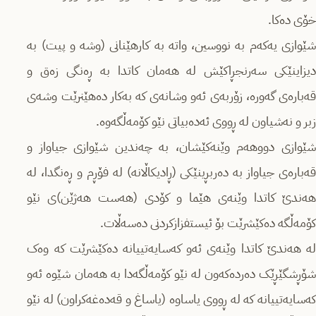
خۆی دەکا.
شێوازی یەکەم بە نووسین، واتە بە کارهێنانی (وشە و پیت) بە
دیزاینێکی سەرنجڕاکێش لە هەمان کاتدا بە ڕەنگی زەق و
قەبارەی گەورە، زۆربەی ئەو وشانەی کە بەکار دەهێنرێت وشەی
زبر و نەشیاون لە ڕووی ئەدەبیاتی نێو کۆمەڵگەوە.
شێوازی دووهەم وێنەکێشان، بە چەندین شێوازی جیاواز و
قەبارەی جیاواز بە دەربڕینێکی (ڕادیکاڵانە) لە فۆڕم و ڕەنگدا، لە
هەندێ کاتدا وێنەی هێما و کۆدی (هەست هەژێن)ی نێو
کۆمەڵگە دەکێشرێت بۆ ئیستفزازکردنی دەسەڵات.
لە هەندێ کاتدا وێنەی ئەو کەسایەتییانە دەکێشرێت کە وەک
شۆڕشگێڕێک دەردەکەون لە نێو کۆمەڵگەدا بە هەمان شێوە ئەو
کەسایەتییانە کە لە ڕووی یاساوە (یاساغ و قەدەغەکراون) لە نێو