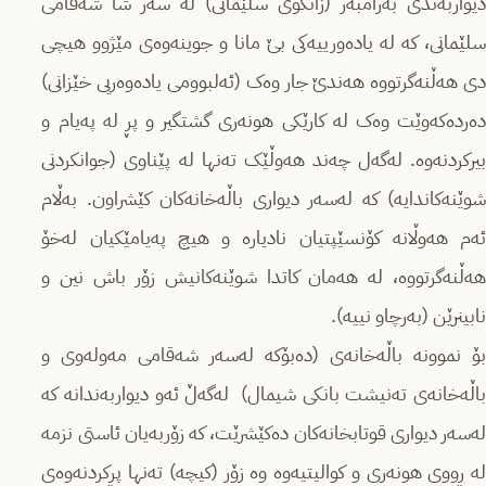
دیواربەندی بەرامبەر (زانکۆی سلێمانی) لە سەر شا شەقامی
سلێمانی، کە لە یادەورییەکی بێ مانا و جوینەوەی مێژوو هیچی
دی هەڵنەگرتووە هەندێ جار وەک (ئەلبوومی یادەوەریی خێزانی)
دەردەکەوێت وەک لە کارێکی هونەری گشتگیر و پڕ لە پەیام و
بیرکردنەوە. لەگەل چەند هەوڵێک تەنها لە پێناوی (جوانکردنی
شوێنەکاندایە) کە لەسەر دیواری باڵەخانەکان کێشراون. بەڵام
ئەم هەوڵانە کۆنسێپتیان نادیارە و هیچ پەیامێکیان لەخۆ
هەڵنەگرتووە، لە هەمان کاتدا شوێنەکانیش زۆر باش نین و
نابینرێن (بەرچاو نییە).
بۆ نموونە باڵەخانەی (دەبۆکە لەسەر شەقامی مەولەوی و
باڵەخانەی تەنیشت بانکی شیمال) لەگەڵ ئەو دیواربەندانە کە
لەسەر دیواری قوتابخانەکان دەکێشرێت، کە زۆربەیان ئاستی نزمە
لە ڕووی هونەری و کوالیتیەوە وە زۆر (کیچە) تەنها پڕکردنەوەی