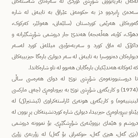
لەگەڵ بەرپابوونی شۆڕشی کوردی لە سەرەتای شەستەکانی
سەدەی ڕابردوو دژ بە حکومەتی عێراقی بە تایبەتی لە شارە
گەورەکانی هەرێمی کوردستان (سلێمانی، هەولێر، کەرکوک،
دهۆک، کۆیە، هەڵەبجە) هەندێ جار دروشمی شۆڕشگێرانە و
داکۆکی لە مافی کورد و سەربەخۆییی میللەتی کورد لەسەر
دیوارەکان دەنووسرا بە تایبەتی لە سەر دیواری بارەگا حیزبییەکانی
کە ئەوکاتە هەندێکیان بارەگایان هەبوو لە ناو شارەکاندا.
تا دروستبوونەوەی شۆڕشی نوێ لە دوای هەرەسی ساڵی
(1974) و کاریگەریی شۆڕشی نوێ بە بیروباوەڕی (چەپی مارکسی
لینینییەوە) و کاریگەریی هونەری ئاراستەکراوی (ئیشتیراکی) لە
پێناو بیڕوباوەڕی حیزبیدا، دیواری شارە کوردنشینەکان پڕ بوون لە
دروشم و هێمای بزووێنەری شۆڕشگێڕی. بۆ نموونە دروشمی
(بژی گەل، هیزی گەل، حوکمڕانی بۆ گەل) لە زۆربەی زۆری