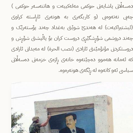
دەسەڵاتی پاشایەتی حوکمی مەلەکییەت و هاتنەسەر حوکمی )
چەپی نەتەوەیی (و کاریگەری بە هونەری ئاڕاستە کراوی
(ئیشتیراکیەت) لە هەندێ شوێنی بەغداد چەند پۆستەرێک و
چەند دروشمی شۆڕشگێڕی دروست کران بۆ پاڵپشتی شۆڕش و
دروستکردنی مۆنۆمێنتی ئازادی (نصب الحرة) لە مەیدانی ئازادی
کە ئەمانە هەموو دەچێتەوە خانەی ڕاژەی خزمەتی دەسەڵاتی
سیاسی ئەو کاتەوە لە ڕێگەی هونەرەوە.