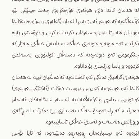
لە هەمان کاتدا دژی هونەری قۆرخکراوی چەند چینێکی نێو
کۆمەڵگەیە کە هونەر ئەبێ تەنها لە ناو (گەلەری و مۆزەخانەکاندا
بوونیان هەبێ) بە پارە سەردان بکرێت و کڕین و فرۆشتنی پێوە
بکرێت، ئەم هونەرە هونەری خەڵکە بە تایبەتی خەڵکی هەژار کە
جێگرەوەی ئەو هونەرەیە کە دەسەڵاتی کولتووری پەسەندی
کردووە و یاسا و ڕێسای بۆ داناوە.
هونەری گرافیتی دەنگی ئەو کەسانەیە کە دەنگیان نییە لە هەمان
کاتدا ئەو هونەرەیە کە پرس دروست دەکات (ئەکتێکی هونەری)
کولتووریی سیاسی و کۆمەڵایەتییە لە سەر شەقامەکان ئەنجام
دەدرێت، کە ڕاستەوخۆ خەڵک بەشداری پێ دەکرێت لە ڕێگەی
وروژاندنی هەسەت و نەستی خەڵکی ئاسایییەوە.
لێرەوە ئەو پرسیارەمان ڕووبەڕوو دەبێتەوە، کە ئایا بۆچی