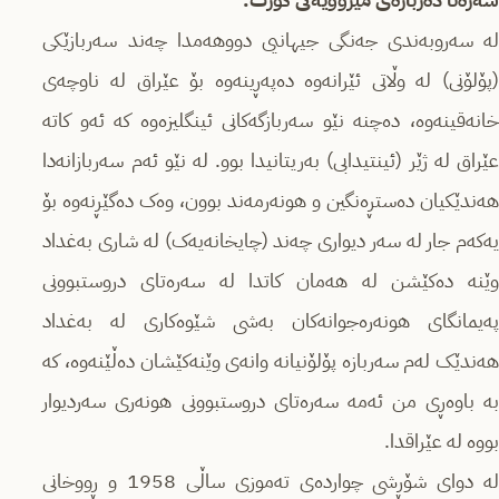
لە سەروبەندی جەنگی جیهانیی دووهەمدا چەند سەربازێکی
(پۆلۆنی) لە وڵاتی ئێرانەوە دەپەڕینەوە بۆ عێراق لە ناوچەی
خانەقینەوە، دەچنە نێو سەربازگەکانی ئینگلیزەوە کە ئەو کاتە
عێراق لە ژێر (ئینتیدابی) بەریتانیدا بوو. لە نێو ئەم سەربازانەدا
هەندێکیان دەستڕەنگین و هونەرمەند بوون، وەک دەگێڕنەوە بۆ
یەکەم جار لە سەر دیواری چەند (چایخانەیەک) لە شاری بەغداد
وێنە دەکێشن لە هەمان کاتدا لە سەرەتای دروستبوونی
پەیمانگای هونەرەجوانەکان بەشی شێوەکاری لە بەغداد
هەندێک لەم سەربازە پۆلۆنیانە وانەی وێنەکێشان دەڵێنەوە، کە
بە باوەڕی من ئەمە سەرەتای دروستبوونی هونەری سەردیوار
بووە لە عێراقدا.
لە دوای شۆڕشی چواردەی تەموزی ساڵی 1958 و ڕووخانی