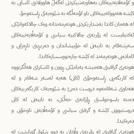
و کۆمەڵایەتییەکان بەهاوبەشیکردنی لەگەڵ هاووڵاتیی ئاسایی بە
کێشە هەنووکەیییەکانی ناو کۆمەڵگە بە شێوەیەکی ڕاستەوخۆ.
لە هەمان کاتدا بەشداریکردنی هونەرمەندانە وەک چالاکەوانێکی
ئەکتیڤیست لە زۆربەی چالاکییە سیاسی و کۆمەڵایەتییەکانی
سەرشەقام بە تایبەتی لە خۆپیشاندان و دەربڕینی ناڕەزایی و
ئامادەیی هونەرمەند لە کێشە چارەنووسسازەکاندا.
هونەری گرافیتی هەمیشە پەیامێکی ڕوون و ئاشکرای هەڵگرتووە
کە کاریگەریی ڕاستەوخۆی (کاتی) هەیە لەسەر شەقام و لە
هەناوی شەقامەوە دروست دەبێ بە شێوەیەک کاریگەرییەکانی
دەبنە باسوخواستی ڕۆژانەی خەڵکی، بە تایبەتی لە کاتی
دروستبوونی کێشە و گرفتی سیاسی و کۆمەڵایەتی ناوخۆیی و
دەرەکیدا.
هونەری گرافیتی لە زۆربەی وڵاتان بە دوو شێواز گوزارشت لە