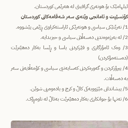
ئیلهامێک بۆ هونەری گرافیتی لە هەرێمی کوردستان.
کۆنسێپت و ئامانجی وێنەی سەر شەقامەکانی کوردستان
1/ نەرێتێکی سیاسی و هونەرێکی ئاراستەکراوی ڕژێمی پێشووە.
2/ لە بەرژەوەندیی دەسەڵاتی سیاسی و حیزبدایە.
3/ وەک ئامۆژگاری و فێرکردنی یاسا و ڕێسا بەکار دەهێنرێت
(دەستەمۆکردن)
4/ پیرۆزکردن و گەورەکردنی کەسایەتیی سیاسی و کۆمەڵایەتی سەر
بە دەسەڵات.
5/ پیشاندانی مێژوویەکی کاڵ و کرچ و یادەوەریی شوێن.
6/ تەنها بۆ جوانکاری بەکار دەهێنرێت بەتاڵ لە ناوەڕۆک.