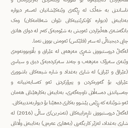
ناساندنی بە خەڵک لە ڕێگەی وێنەکێشانیان لەسەر دیوارە
بەتایبەتی (دیوارە کۆنکرێتییەکانی نێوان شەقامەکان) وەک
بانگەشەی هەڵبژاردن ئەویش بە شێوەیەکی کەم لە دوای هاتنی
چاپی دیجیتاڵی لە سەر (فلێکس) ئەوەش بوونی نەما.
لەگەڵ دروستبوونی شەڕی مەزهەبی لە عێراق و بڵاوبوونەوەی
وێنەی سەرۆک مەزهەب و چەند سەرکردەیەکی دینی و سیاسی
(عێراقی و ئێرانی) لە شاری بەغداد و شارە شیعەکانی باشووری
عێراق، بۆ گەورەکردن و پیرۆزکردنی ئەو کەسایەتییانە و
چەسپاندنی دەسەڵاتی ناوچەگەری، بەتایبەتی بەکارهێنانی هەمان
ئەو شوێنانە کە ڕژێمی پێشوو بەکاری دەهێنا بۆ دیواربەندییەکانی.
لەگەڵ دروستبوونی ناڕەزاییەکانی (تەشرین)ی ساڵی (2016) لە
شاری بەغداد، لەژێر کاریگەریی (بەهاری عەرەبی) بەتایبەتی وڵاتانی