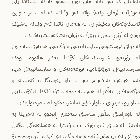
نێوانیان کە ئەو کاتە زمان بوونی نەبوو کە لە ئێستادا پێی
دەوترێت (زمانی وێنە) واتە ئەو وێنانە کە لە سەر دیواری
ئەشکەوتەکان دەکێشران، لە هەمان کاتدا ئەم وێنانە بەشێک
بوون لە (ڕێوڕەسمی ئایینی) لە نێوان ئەشکەوتنشینەکاندا.
لە دوای دروستبوونی شارستانییەتی مرۆڤایەتی، هونەری سەردیوار
لە زۆربەی شارستانییەکانی کۆندا بەکار هاتووە، وەک
شارستانییەتی میزۆپۆتامیا، فیرعەونەکان و شارستانییەتی مایا،
ئەم هونەرە بەردەوام بوو تا ناو پەرستگا و کەنیسە و
مزگەوتەکان. بەڵام لە هەر سەردەمە و قۆناغێکدا بە کۆنسێپتی
جیاواز و دەربڕینی جیاواز خۆی نمایش دەکرد لە سەر دیوارەکان.
لە ناوەڕاستی ساڵانی شەستی سەدەی ڕابردوو لە ئەمریکا بە
تایبەتی لە شاری (نیو یۆرک و دیترۆیت) بە هەماهەنگی لەگەڵ
موزیکی (هیپ هۆپ) ئەم هونەرە گەشەی کرد و بڵاو بووەوە بۆ