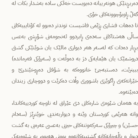
دەربڕینێکی هونەرییانە دەیویست خەڵکی سادە بەشدار بکات لە
گەڵ ڕاوبۆچوونەکانی خۆی.
تا دەهات فشاری ڕژێمی فاشیست توندتر دەبوو لە کۆتایییەکانی
ساڵی هەشتاکانی سەدەی ڕابردوو ئەنجومەنی شۆڕشی بەعس
بڕیار دەدات کە لەسەر هەر دیواری مالێک یان شوێنێکی گشتی
دروشمێک یان هێمایەکی دژ بە دەوڵەت و (سەرۆکی فەرماندە)
ببینرێت، دەستبەجێ خانووەکە بە شۆفل دەڕوخێندرێ و
خێزانەکەی ڕاگوێزی باشووری وڵات دەکرێت و دووچاری زیندان
دەبێتەوە.
بە هەمان شێوەی شارەکانی دی عێراق لە ناوچە کوردییەکاندا،
واتە هەرێمی کوردستان وێنە و دیواربەندیی خوێنڕێژ (سەدام
حسێن) و چیرۆکی سەرکەوتنەکانی حیزبی بەعسی عەرەبی بە گشت
دیوار و باڵەخانەکانە گشتییەکانەوە بوونی هەبوو، بە شێوەیەکی