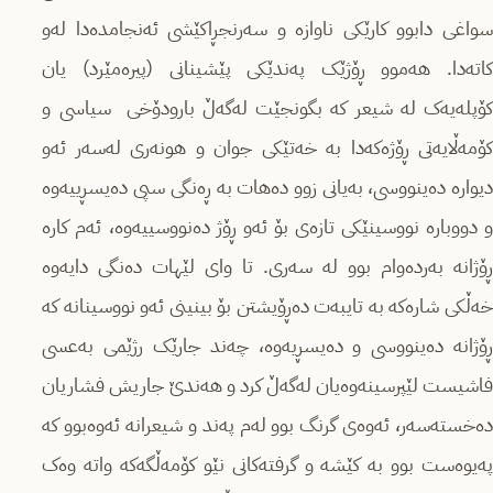
سواغی دابوو کارێکی ناوازە و سەرنجڕاکێشی ئەنجامدەدا لەو
کاتەدا. هەموو ڕۆژێک پەندێکی پێشینانی (پیرەمێرد) یان
کۆپلەیەک لە شیعر کە بگونجێت لەگەڵ بارودۆخی سیاسی و
کۆمەڵایەتی ڕۆژەکەدا بە خەتێکی جوان و هونەری لەسەر ئەو
دیوارە دەینووسی، بەیانی زوو دەهات بە ڕەنگی سپی دەیسڕییەوە
و دووبارە نووسینێکی تازەی بۆ ئەو ڕۆژ دەنووسییەوە، ئەم کارە
ڕۆژانە بەردەوام بوو لە سەری. تا وای لێهات دەنگی دایەوە
خەڵکی شارەکە بە تایبەت دەڕۆیشتن بۆ بینینی ئەو نووسینانە کە
ڕۆژانە دەینووسی و دەیسڕیەوە، چەند جارێک رژێمی بەعسی
فاشیست لێپرسینەوەیان لەگەڵ کرد و هەندێ جاریش فشاریان
دەخستەسەر، ئەوەی گرنگ بوو لەم پەند و شیعرانە ئەوەبوو کە
پەیوەست بوو بە کێشە و گرفتەکانی نێو کۆمەڵگەکە واتە وەک