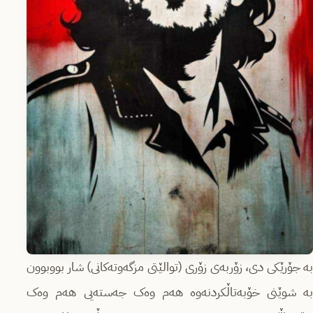
بە جۆرێکی دی، زۆربەی زۆری (توالێتی مزگەوتەکانی) شار بووبوون
بە شوێنی خۆبەتاڵکردنەوە هەم وەک جەستەیی هەم وەک