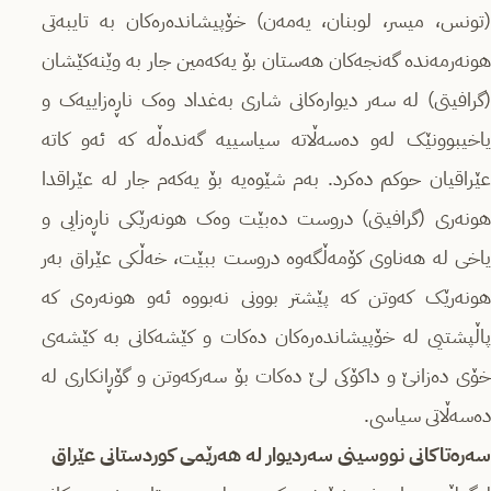
(تونس، میسر، لوبنان، یەمەن) خۆپیشاندەرەکان بە تایبەتی
هونەرمەندە گەنجەکان هەستان بۆ یەکەمین جار بە وێنەکێشان
(گرافیتی) لە سەر دیوارەکانی شاری بەغداد وەک ناڕەزاییەک و
یاخیبوونێک لەو دەسەڵاتە سیاسییە گەندەڵە کە ئەو کاتە
عێراقیان حوکم دەکرد. بەم شێوەیە بۆ یەکەم جار لە عێراقدا
هونەری (گرافیتی) دروست دەبێت وەک هونەرێکی ناڕەزایی و
یاخی لە هەناوی کۆمەڵگەوە دروست ببێت، خەڵکی عێراق بەر
هونەرێک کەوتن کە پێشتر بوونی نەبووە ئەو هونەرەی کە
پاڵپشتیی لە خۆپیشاندەرەکان دەکات و کێشەکانی بە کێشەی
خۆی دەزانێ و داکۆکی لێ دەکات بۆ سەرکەوتن و گۆڕانکاری لە
دەسەڵاتی سیاسی.
سەرەتاکانی نووسینی سەردیوار لە هەرێمی کوردستانی عێراق