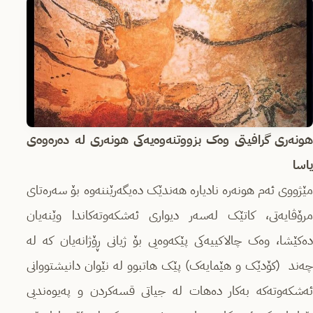
هونەری گرافیتی وەک بزووتنەوەیەکی هونەری لە دەرەوەی
یاسا
مێژووی ئەم هونەرە نادیارە هەندێک دەیگەرێننەوە بۆ سەرەتای
مرۆڤایەتی، کاتێک لەسەر دیواری ئەشکەوتەکاندا وێنەیان
دەکێشا، وەک چالاکییەکی پێکەوەیی بۆ ژیانی ڕۆژانەیان کە لە
چەند (کۆدێک و هێمایەک) پێک هاتبوو لە نێوان دانیشتووانی
ئەشکەوتەکە بەکار دەهات لە جیاتی قسەکردن و پەیوەندیی