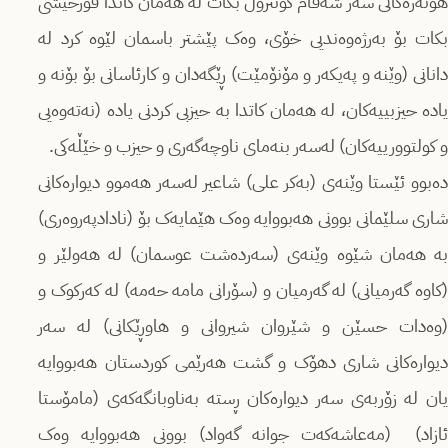
هونەرەکانی سەر شەقام کۆنترۆڵ بکات لە هەمان کاتدا قۆرخیشی
بکات بۆ بەرژەوەندیی خۆی، وەک پێشتر باسمان لێوە کرد لە
دانانی (وێنە و پەیکەر و مۆنۆمێت) ڕێگەدان و کارئاسانی بۆ بۆنە و
یادە حیزبییەکان، لە هەمان کاتدا بە حیزبی کردنی یادە (نەتەوەیی
و کولتوورییەکان) لەسەر بنەمای ناوچەگەری و حیزب و خێڵەکی.
دەبوو ئێستا وێنەی (بەکر علی) شاعیر لەسەر هەموو دیوارەکانی
شاری سلێمانی بوونی هەبووایە وەک هێمایەک بۆ (نادادپەروەری)
بە هەمان شێوە وێنەی (سەردەشت عوسمان) لە هەولێر و
(کاوە گەرمیانی) لە گەرمیان و (سۆرانی مامە حەمە) لە کەرکوک و
(وەدات حسێن و شێروان شیروانی و هاوڕێکانی) لە سەر
دیوارەکانی شاری دهۆک و گشت هەرێمی کوردستان هەبووایە
یان لە زۆربەی سەر دیوارەکان ڕستە بەناوبانگەکەی (مامۆستا
ئازاد) (مەعاشەکەت جوانە گەواد) بوونی هەبووایە وەک