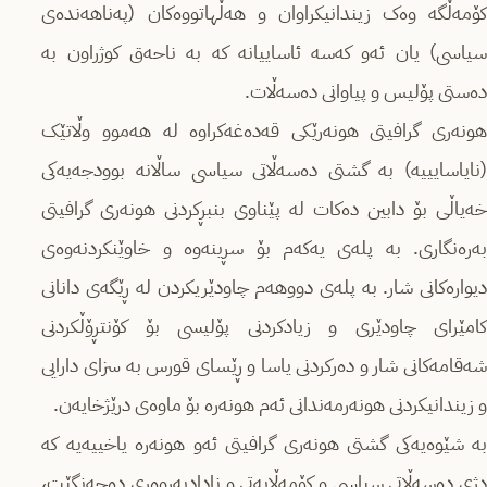
کۆمەڵگە وەک زیندانیکراوان و هەڵهاتووەکان (پەناهەندەی
سیاسی) یان ئەو کەسە ئاساییانە کە بە ناحەق کوژراون بە
دەستی پۆلیس و پیاوانی دەسەڵات.
هونەری گرافیتی هونەرێکی قەدەغەکراوە لە هەموو وڵاتێک
(نایاسایییە) بە گشتی دەسەڵاتی سیاسی ساڵانە بوودجەیەکی
خەیاڵی بۆ دابین دەکات لە پێناوی بنبڕکردنی هونەری گرافیتی
بەرەنگاری. بە پلەی یەکەم بۆ سڕینەوە و خاوێنکردنەوەی
دیوارەکانی شار. بە پلەی دووهەم چاودێریکردن لە ڕێگەی دانانی
کامێرای چاودێری و زیادکردنی پۆلیسی بۆ کۆنتڕۆڵکردنی
شەقامەکانی شار و دەرکردنی یاسا و ڕێسای قورس بە سزای دارایی
و زیندانیکردنی هونەرمەندانی ئەم هونەرە بۆ ماوەی درێژخایەن.
بە شێوەیەکی گشتی هونەری گرافیتی ئەو هونەرە یاخییەیە کە
دژی دەسەڵاتی سیاسی و کۆمەڵایەتی و نادادپەروەری دەجەنگێت،