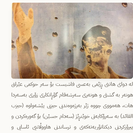
لە دوای هاتنی ڕژێمی بەعسی فاشیست بۆ سەر حوکمی عێراق
هونەر بە گشتی و هونەری سەرشەقام گۆڕانکاری زۆری بەسەردا
هات، هەمووی چووە ژێر بەرژەوەندیی حیزبی پێشەواوە (حیزب
القائد) بە سەرۆکایەتی خوێنڕێژ (سەدام حسێن) بۆ گەورەکردن و
پیرۆزکردنی دیکتاتۆریەتەکەی و ترساندنی هاووڵاتیی ئاسایی و