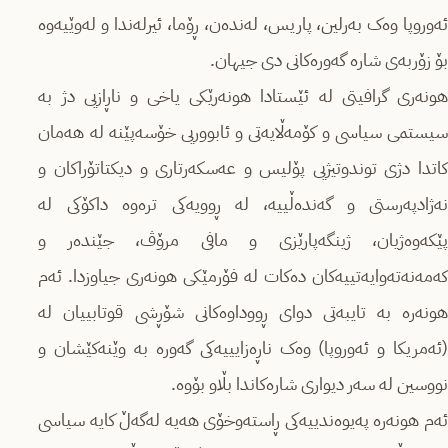
ئەوروپا وەک بەرلین، پاریس، لەندەن، ڕۆما، ئیرلەندا و لەوێیەوە
بۆ زۆربەی شارە گەورەکانی دی جیهان.
هونەری گرافیتی لە ئێستادا هونەرێکی یاخی و ناڕازیی دژ بە
سیستمی سیاسی و کۆمەڵایەتی و ئابووریی خۆسەپێنە لە هەمان
کاتدا دژی توندوتیژیی پۆلیس و عەسکەرتاری و دیکتاتۆراکان و
نەژادپەرستی و گەندەڵییە، لە ڕوویەکی ترەوە داکۆکی لە
پێکەوەژیان، ژینگەپارێزی و مافی مرۆڤ، جێندەر و
کەمەنەتەوایەتییەکان دەکات لە فۆرمێکی هونەری جیاوزدا. ئەم
هونەرە بە تایبەتی دوای ڕووداوەکانی شۆڕشی قوتابییان لە
(ئەمریکا و ئەوروپا) وەک ناڕەزایییەکی گەورە بە وێنەکێشان و
نووسین لە سەر دیواری شارەکاندا بڵاو بۆوە.
ئەم هونەرە پەیوەندییەکی ڕاستەوخۆی هەیە لەگەڵ کایە سیاسی