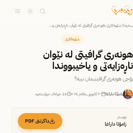
سەرەتا
/
شێوەکاری
/
هونەری گرافیتی لە نێوان ناڕەزایەتی و…
شێوەکاری
هونەری گرافیتی لە نێوان
ناڕەزایەتی و یاخیبووندا
بۆچی هونەری گرافیتیمان نییە؟
زامۆئا داراغا
٣٠ کانوونی یەکەم ٢٠٢٤
16 خولەک خوێندنەوە
نووسەر
داگرتنی PDF
زامۆئا داراغا