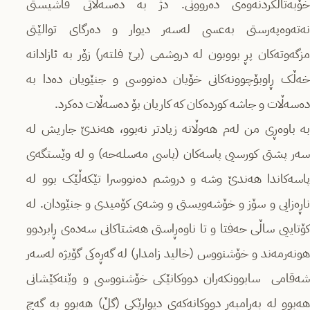
خۆبەتاڵکردنەوەی دەروونی. دژ بە دەسەڵاتی فاشیستی
نەتەوەپەرستی بەعسی لەسەر دیوار و دەرگای توالێتی
مزگەوتەکان پڕ بووبون لە دروشمی (بێ فلتەر) زۆر بە ئازادانە
خەڵک ڕاوبۆچوونەکانی خۆیان دەنووسی و جنێویان دەدا بە
دەسەڵات و جاشە کوردەکان کە کاریان بۆ دەسەڵات دەکرد.
بە باوەڕی من لەم هەوڵانە زیادتر نەبوو، هەندێ جاریش لە
سەر پشتی کورسیی پاسەکان (پاسی مەسلەحە) و لە وێستگەی
پاسەکاندا هەندێ وشە و دروشم دەنووسرا تێکەڵێک بوو لە
ناڕەزایی و سۆز و خۆشەویستی و وشەی کۆمیدی و جنێودان. لە
کۆتاییی ساڵی حەفتا و تا ناوەڕاستی هەشتاکانی سەدەی ڕابردوو
هونەرمەند و خۆشنووس (خالید زامدار) لە گەڕەکی گۆیژە لەسەر
شەقامی سابوونکەران دووکانێکی خۆشنووسی و وێنەکێشانی
هەبوو لە بەرامبەر دووکانەکەی دیوارێکی (گڵ) هەبوو بە گەچ