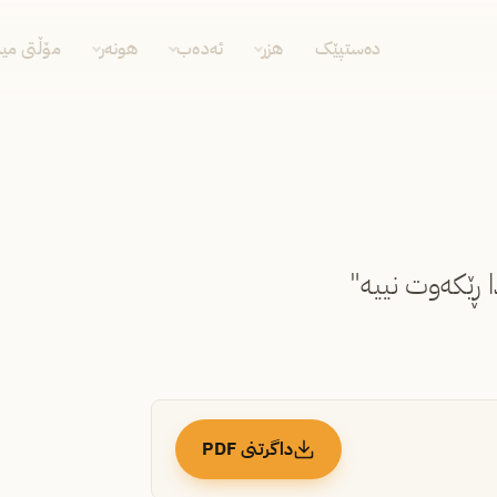
دەستپێک
هزر
ئەدەب
هونەر
مۆڵتی مید
 ڕێکەوت نییە"
داگرتنی PDF