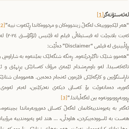
لەئەستۆنەگر
[1]
“هەر لێکچووییەک لەگەڵ زیندووەکان و مردووەکاندا ڕێکەوت نییە”
[2]
کەیت بلا
ڕۆڵبینینی لە فیلمی “Disclaimer” دەڵێت:
“هەموو شتێک ناگێڕدرێتەوە. ڕەنگە شتگەلێک بمێننەوە بە شاراوەیی 
تاکەکەسیدا. لەو باوەڕەشدام ئێمەی مرۆڤ کەسانێکی پڕنهێنی و ئاڵۆ
ناڕاستگۆیین و کارگەلێکی قێزەون ئەنجام دەدەین. هەموومان شتانێک
گەورە، دەمانەوێت بۆ کەسانی دیکەی نەدرکێنین، لەبەر ئەوە
ڕووبەڕووبوونەوە بین لەگەڵیاندا.”
[3]
ئەگەر بە پەیوەندییەکانمان لەگەڵ کەسانی دەوروبەرماندا بچینەوە، د
هەست بە ئاسوودەییکردن، هاودڵی، … هتد لەو پەیوەندییە مرۆییانەد
ڕەها توانای کرانەوەمان نەبێت، هەم بەهۆی شتانێکی زۆرەوە کە خۆ