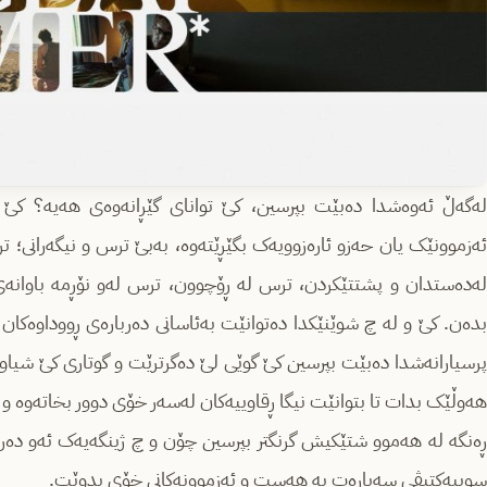
لەگەڵ ئەوەشدا دەبێت بپرسین، کێ توانای گێڕانەوەی هەیە؟ کێ 
ئەزموونێک یان حەزو ئارەزوویەک بگێڕێتەوە، بەبێ ترس و نیگەرانی؛ 
لەدەستدان و پشتتێکردن، ترس لە ڕۆچوون، ترس لەو نۆڕمە باوانەی 
بدەن. کێ و لە چ شوێنێکدا دەتوانێت بەئاسانی دەربارەی ڕووداوەکا
پرسیارانەشدا دەبێت بپرسین کێ گوێی لێ دەگرترێت و گوتاری کێ شیاو
هەوڵێک بدات تا بتوانێت نیگا ڕقاوییەکان لەسەر خۆی دوور بخاتەوە و 
ڕەنگە لە هەموو شتێکیش گرنگتر بپرسین چۆن و چ ژینگەیەک ئەو دەرف
سوبیەکتیڤی سەبارەت بە هەست و ئەزموونەکانی خۆی بدوێت.