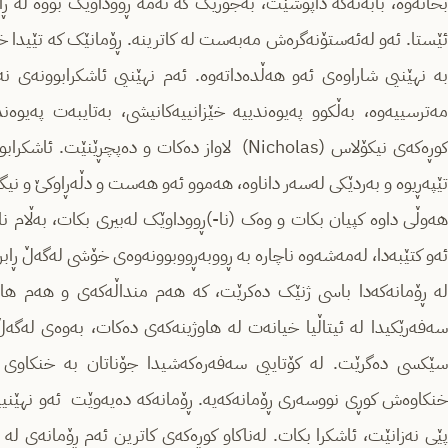
بخاتەوە، بابەتەکە داپۆشێت، بەجۆرێک کە ئەمە ڕووداوێک بووە لە ڕا
ئێستا. ئەو لەئەستۆنەگرەش مەبەست لە کاترینە. ڕۆمانێک کە تێیدا خ
بە نهێنیی شاراوەی ئەو هەڵدەداتەوە. ئەم نهێنیی ئاشکرابوونەی نەک
کوڕەکەی نیکۆلاس (Nicholas) لاواز دەکات و دەپچڕ
تێپەڕیوە و بەردێکی لەسەر داناوە، هەموو ئەو هەست و دڵەڕاوکێ و نیگەرا
هەوڵی داوە کپیان بکات و وەک (نا-)ڕووداوێک لەبیری بکات، بەڵام 
ئەو کتێبەدا، لەمەشەوە ناچارە بە ڕووبەڕووبوونەوەی خۆشی لەگەڵ ڕابرد
لە ڕۆمانەکەدا باسی ژنێک دەکرێت، کە هەم منداڵەکەی و هەم هاو
سێکسی دەگرێت. لە کۆتاییی سەفەرەکەشیدا جۆناتان بە خنکاوی لە
خنکاوەش کوڕی نووسەری ڕۆمانەکەیە. ڕۆمانەکە دەیەوێت ئەو نهێنیی
پێی نەزانێت، ئاشکرا بکات. لەناکاو کوڕەکەی کاترین ئەم ڕۆمانەی 