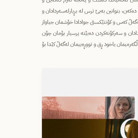
ەکەن، بتوانین بەبێ ترس لە بڕیارلەسەردادان و
ەگەڵ کەس و کۆنتێکستی جوادادا خۆشمان جیاواز
ردادان و سەرکۆنەکردن دەبێتە پرسیار بۆمان چۆن
گەرمیمان یاخود ڕق و تووڕەییمان لەگەڵ کێدا بۆ