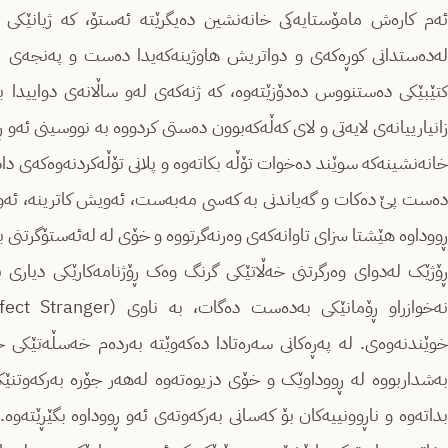
ئەم کارەش مامۆستایەکی خانەنشین دەیگرێتە ئەستۆ، کە ژیانێک
لەدەستدانی کوڕەکەی و دواتریش هاوژینەکەیدا دەست و پەنجەی نەر
کتێبێکی دەستنووس دەدۆزێتەوە، کە ژنەکەی لەو ساڵانەی دواییدا 
زانیارییانەی لایەتی و لای کەڵەکەبوون دەستی کردووە بە نووسینی ئەو 
خانەنشینەکە سوێند دەخوات تۆڵە بکاتەوە و پلانی تۆڵەکردنەوەکەی دادە
دەست پێ دەکات و گەیاندنی بە کەسی مەبەست، ئەویش کاترینە، ئەو
ڕووداوە هێشتا سزای تاوانەکەی وەرنەگرتووە و خۆی لە لەئەستۆگرتنی بە
ڕۆژێک لەدوای وەرگرتنی خەڵاتێکی گرنگ وەک ڕۆژنامەکارێکی دیاری بو
خوێندنەوەی. لە پەڕەکانی سەرەتادا دەکەوێتە بەردەم خەسڵەتێک
بەشداربووە لە ڕووداوێک و خۆی دزیوەتەوە لەهەر جۆرە بەرکەوتنێک
بداتەوە و ناڕوونییەکان بۆ کەسانی بەرکەوتەی ئەو ڕووداوە بگێڕێتەوە