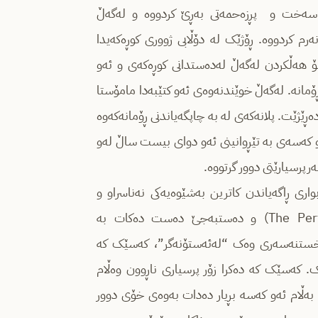
ی سەخت و پڕزەحمەتی بەڕێ کردووە و لەگەڵ
م کردووە. ڕۆژێک لە دۆڵابی ژووری کوڕەکەیدا
بۆ هەڵکردن لەگەڵ لەدەستدانی کوڕەکەی و ئەو
ڕۆمانە. لەگەڵ خوێندنەوەی ئەو کتێبەدا مامۆستا
ڕێژێت. پلانەکەی لە بە چاپگەیاندنی ڕۆمانەکەوە
 کەسەی بە تێڕوانینی ئەو دوای بیست ساڵ لەو
رپرسیارێتی دوور گرتووە.
اری ڕاگەیاندن کاترین بەشێوەیەکی نەناسراو و
نەخوازراو ڕۆمانێکی بەدەست دەگات، بە ناوی (The Perfect Stranger) و دەستبەجێ دەست دەکات بە
ی خستنەسەری وەک “لەئەستۆنەگر”، کەسێک کە
. کەسێک کە دەکرا زۆر پرسیاری ناڕوون وەڵام
. بەڵام ئەو کەسە بڕیار دەدات بەوەی خۆی دوور