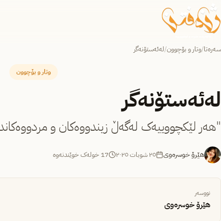
سەرەتا
/
وتار و بۆچوون
/
لەئەستۆنەگر
وتار و بۆچوون
لەئەستۆنەگر
"هەر لێکچووییەک لەگەڵ زیندووەکان و مردووەکاندا
هێرۆ خوسرەوی
٢٥ شوبات ٢٠٢٥
17 خولەک خوێندنەوە
نووسەر
هێرۆ خوسرەوی