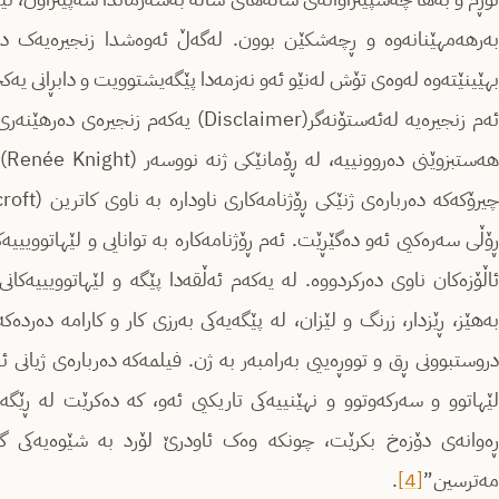
بەرهەمهێنانەوە و ڕچەشکێن بوون. لەگەڵ ئەوەشدا زنجیرەیەک دەت
بهێینێتەوە لەوەی تۆش لەنێو ئەو نەزمەدا پێگەیشتوویت و دابڕانی یەک
هە
ڕۆڵی سەرەکیی ئەو دەگێڕێت. ئەم ڕۆژنامەکارە بە توانایی و لێهاتوویی
ئاڵۆزەکان ناوی دەرکردووە. لە یەکەم ئەڵقەدا پێگە و لێهاتوویییەکان
بەهێز، ڕێزدار، زرنگ و لێزان، لە پێگەیەکی بەرزی کار و کارامە دە
دروستبوونی ڕق و تووڕەییی بەرامبەر بە ژن. فیلمەکە دەربارەی ژیانی ئ
لێهاتوو و سەرکەوتوو و نهێنییەکی تاریکیی ئەو، کە دەکرێت لە ڕێگ
ڕەوانەی دۆزەخ بکرێت، چونکە وەک ئاودرێ لۆرد بە شێوەیەکی گاڵت
مەترسین”
[4]
.