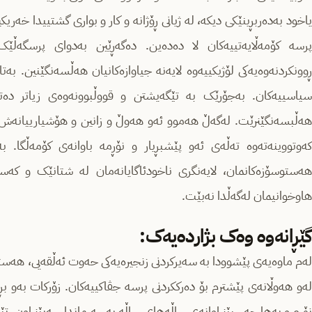
یاخود بەدەربڕینێکی دیکە، لە ژیانی ڕۆژانە و کار و بواری گشتییدا خەریک
پرسە کۆمەڵایەتییەکان لا دەدەین. دەگەڕێین بەدوای پرسگەڵ
ڕوونکردنەوەیەکی لۆژیکییەوە لایەنە جیاوازەکانیان هەڵسەنگێنین. بەت
سیاسییەکان. بەجۆرێک بە تێگەیشتن و قووڵبوونەوەی زیاتر دەتوا
هەڵبسەنگێنرێت. لەگەڵ هەموو ئەو هەوڵ و زانین و هۆشیارییانەش بە
کەوتووینەتەوە تەڵەی ئەو پێشبڕیار و نۆڕمە باوانەی کۆمەڵگا. ب
هەستوسۆزەکانمان، لایەنگری ناخودئاگایانەمان لە شتانێک و کەس
هاوخوانیمان لەگەڵدا نەبێت.
گێڕانەوە وەک بژاردەیەک:
لەم ماوەیەی پێشوودا بە سەیرکردنی زنجیرەیەکی حەوت ئەڵقەیی، هەستێ
لەو هەوڵانەی پێشترم بۆ دەرککردنی پرسە جڤاکییەکان. زۆرکات بەو بڕ
نۆڕم و بەها چەسپێنراوانەی ساڵەهای ساڵە بەسەرماندا سەپێنراون، تێیا