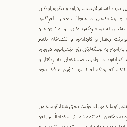
ین پەردە لەسەر لایەنە شاردراوە و نەگووتراوەکانی
ێک و ڕیشەکەیان و هەوڵ دەدەین لەڕێگەی
ایبەتیش لە پرسە ڕەگەزییەکان، پرسە ئابووری و
نرێت ڕەفتار و کاردانەوە و کێشەکان باشتر
رامبەر بە پرسگەلێکی زۆر، پێشهاتووە دووبارە
ە گەڕانەوە و چاوپێداخشانێکمان بە ڕەفتار و
انێک، کە ڕەنگە لە ئاستی تیۆری و فکرییەوە
کی گومانکردنی لە خۆمدا بەدی هێنا، گومانکردن
وایە دەگەین، کە ئێمە خەریکی خۆداماڵینین لەو
ندا ژیاوین و وادەزانین چیتر ئێمە بەشێک نین لە