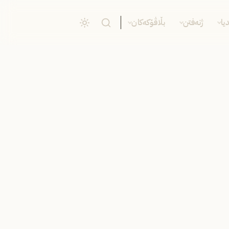
یا
ژنەفتن
بڵاڤۆکەکان