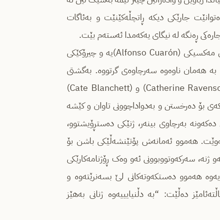
وانێت جارێکی دیکە ڕاتچڵەکێنێت و بەئاگات
جارەکی ڕەنگە لە نیگای یەکەمدا ئەستەم بێت.
ئەم زنجیرەیە لەئەستۆنەگر(Disclaimer) یەکەم زنجیرەی دەرهێنەری مەکسیکی (Alfonso Cuarón)یە و چیرۆکێکی
ستبزوێنی دەروونییە، لە ڕۆمانێکی ژنە نووسەر (Renée Knight) بە هەمان ناوەوە سەرچاوەی گرتووە. بەگشتی
چیرۆکەکە دەربارەی ژنێکی ڕۆژنامەکاری ناودارە بە ناوی کاترین (Catherine Ravenscroft) و (Cate Blanchett)
یەکەی بۆ دەرخستن و بەدواداچوونی تاوان و کێشە
ی دەکەونە بەرچاوی بینەر، ژنێکی دەستڕۆیشتوو،
ردەکەوێت. هەموو ئەمانەش پۆتێنشەڵێکی باشن بۆ
ەو ژنە، سەرکەوتووبوونی ئەو وەک ڕۆژنامەکارێکی
ەیەوە هەموو دەستکەوتەکانی لێ بسەنرێتەوە و
ەئامێز دەڵێت: “بە دڵنیایییەوە ژنانی بەهێز