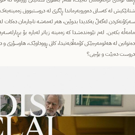
شتانێکیش لە کەسانی دەوروبەرماندا ڕێگری لە دروستبوونی زەمینەیەک د
سەرکۆنەکردن لەگەڵ یەکدیدا بدوێین، هەر ئەمەشە ناچارمان دەکات ل
مامەڵە بکەین. لەم نێوەندەشدا کە زەمینە زیاتر لەبارە بۆ بڕیارلەسە
دەتوانین لە هەلومەرجێکی کۆمەڵایەتیدا، کاتی ڕووداوێک، هاوسۆزی و دڵ
دروست دەبێت و بۆچی؟