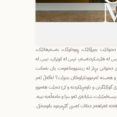
دەتوانێت چیرۆکێک، ڕووداوێک، بەسەرهاتێک،
ترس لە هێرشکردنەسەر، ترس لە کوژران، ترس لە
دەتوانن بڕیار لە زیندوومانەوەت یان نەمانت
ن و هەستە ئەزموونکراوەکان بدوێت؟ لەگەڵ ئەم
ی گوێلێگرتن و باوەڕپێکردنە و کێ دەبێت هەموو
بیسەلمێنێت، شایانەی ئەو سزا و مامەڵەیە نییە.
ەتە فەراهەم دەکات کەسی گێڕەرەوە بەّوەیەکی.