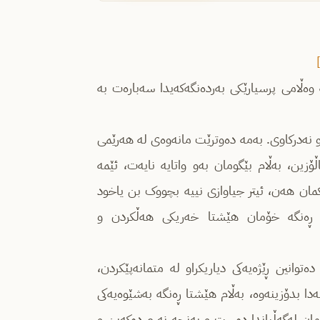
نچێت لە فیستیڤاڵی فیلم لە ڤێنیس (ئۆگۆستی ٢٠٢٤) لە وەڵامی پرسیارێکی بەردەنگەکەیدا سەبارەت بە
و نەدرکاوی. بەمە دەوترێت مانەوەی لە هەرێمی
زین، بەڵام بێگومان بەو واتایە نایەت، ئێمە
مان هەن، ئیتر جیاوازی نییە بچووک بن یاخود
ی ڕەنگە خۆمان هێشتا خەریکی هەڵکردن و
ەتوانین ڕێژەیەکی دیاریکراو لە متمانەپێکردن،
ا بدۆزینەوە، بەڵام هێشتا ڕەنگە بەشێوەیەکی
مان لەگەڵیاندا دەست و پەنجە نەرم دەکەین و