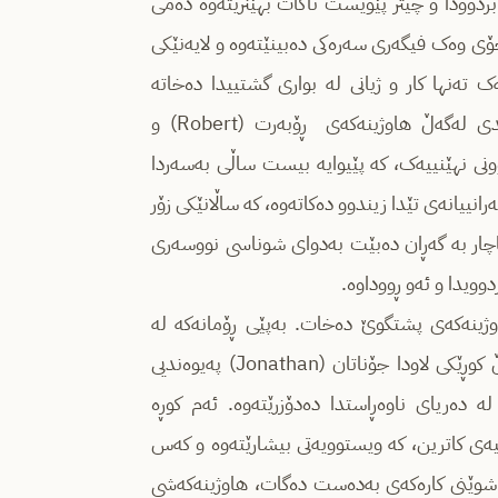
بردوودا و چیتر پێویست ناکات بهێنرێتەوە دەمی
ۆی وەک فیگەری سەرەکی دەبینێتەوە و لایەنێکی
 تەنها کار و ژیانی لە بواری گشتییدا دەخاتە
مەترسییەوە، بەڵکوو پەیوەندییە خێزانییەکانیشی، بەتایبەت پەیوەندی لەگەڵ هاوژینەکەی ڕۆبەرت (Robert) و
ێنێت. ئاشکرابوونی نهێنییەک، کە پێیوایە بیست ساڵی بەسەردا
نییانەی تێدا زیندوو دەکاتەوە، کە ساڵانێکی زۆر
ناچار بە گەڕان دەبێت بەدوای شوناسی نووسەری
وویدا و ئەو ڕووداوە.
ژینەکەی پشتگوێ دەخات. بەپێی ڕۆمانەکە لە
سەفەرێکیدا لە ئیتاڵیا خیانەت لە هاوژینەکەی دەکات، بەوەی لەگەڵ کوڕێکی لاودا جۆناتان (Jonathan) پەیوەندیی
 دەریای ناوەڕاستدا دەدۆزرێتەوە. ئەم کوڕە
ەی کاترین، کە ویستوویەتی بیشارێتەوە و کەس
لە شوێنی کارەکەی بەدەست دەگات، هاوژینەکەشی