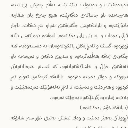
دەردەهێنێت و دەیەوێت بیکێشێت، بەڵام چەرخی پێ نییە،
هەرچەندە ناو جانتاکەی دەگەڕێت، هیچ چەرخ یان شقارتە
نادۆزێتەوە و بارانەکەیش جگەرەکەی تەواو تەڕ دەکات، ناچار
فڕێی دەدات و بە پێی پانی دەکاتەوە. لەولاوە دوو کەس دێنە
ژوورەوە، گسک و ئامڕازەکانی پاککردنەوەیان بە دەستەوەیە، قنە
جگەرەی ژنەکە هەڵدەگرنەوە و سەیری دەکەن و دەیخەنە ناو
تەنەکەی خۆڵ و خاشاکەکەیانەوە، کە لەسەر عەرەبانەیەکی
بچووکە و دواتر دەچنە دەرەوە. بارانه‌که‌ کچەکەی تەواو تەڕ
کردووه‌ و هەر دێت و دەچێت، تا لەپڕ تەلەفۆنێك دەردەهێنێت و
بە دەم ژمارە وەرگرتنێکەوە دەچێتە دەرەوە.
(بارانەکە خۆش دەکاتەوە.)
(ڕووناکی بەهێز دەبێت و وەك تیشکی بەتینی خۆر سەر شانۆکە
بەتەواوی ڕووناك دەکاتەوە.)