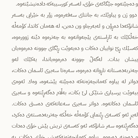
و دەچێتەوە جێگاکەی خۆی، لەسەر کورسییەکە دادەنیشێتەوە.
دوو ژن و پیاوێك، بە جانتای سەفەرەوە، زۆر بە خێرایی بەسەر
شانۆکەدا دەڕۆن و له‌به‌رچاو ون دەبن، لە هەمان کاتدا، کۆمەڵە
خه‌ڵکێك بە ئاڕاستەی پێچەوانەوە بە چەترەوە دێنە ژوورەوە،
کەسێك ڕێ نواییان دەکات و دەیەوێت ڕێگای چوونە دەرەوەیان
پیشان بدات. لەگەڵ چوونە دەرەوەیاندا، یەکێك لەو
چەتربەدەستانە ناڕواتە دەرەوە، سەرەتا سەیری ئاسمان دەکات،
دواتر لە پیاوە کەمانچەژەنەکە دەچێتە پێشەوە، وەك ئەوەی
بیەوێت پرسیاری شتێكی لێ بکات، بەڵام دەگەڕێتەوە و سەیری
ئاسمان دەکاتەوە. دواتر سەیری سەعاتەکەی دەستی دەکات.
لەپڕ ئەو کەسەی ڕێنمایی کۆمه‌ڵه‌ خه‌ڵکه‌ چەتربەدەستەی دەکرد،
دەگەڕێتەوە سەر شانۆکە، ئەو کەسەی تریش پێش خۆی دەدات
و دەچنە دەرەوە. پیاوە کەمانچەژەنەکەیش خۆی دەکات بە