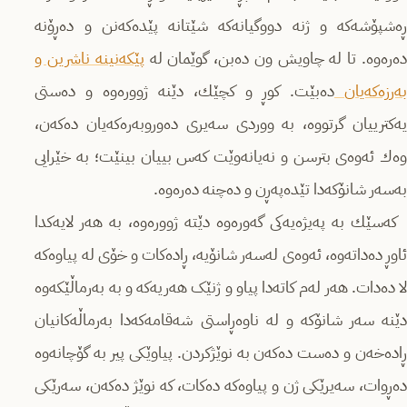
ڕەشپۆشەکە و ژنە دووگیانەکە شێتانە پێدەکەنن و دەڕۆنە
ەرەوە. تا لە چاویش ون دەبن، گوێمان لە
پێکەنینە ناشرین و
ەرزەکەیان
دەبێت. کوڕ و کچێك، دێنە ژوورەوە و دەستی
یەکترییان گرتووە، بە ووردی سەیری دەوروبەرەکەیان دەکەن،
وەك ئەوەی بترسن و نەیانەوێت کەس بییان بینێت؛ بە خێرایی
بەسەر شانۆکەدا تێدەپەڕن و دەچنە دەرەوە.
کەسێك بە پەیژەیەکی گەورەوە دێتە ژوورەوە، بە هەر لایەکدا
ئاوڕ دەداتەوە، ئەوەی لەسەر شانۆیە، ڕادەکات و خۆی لە پیاوەکە
لا دەدات. هەر لەم کاتەدا پیاو و ژنێک هه‌ریه‌که ‌و بە بەرماڵێکەوە
دێنە سەر شانۆکە و لە ناوەڕاستی شەقامەکەدا بەرماڵەکانیان
ڕاده‌خه‌ن و دەست دەکەن بە نوێژکردن. پیاوێکی پیر بە گۆچانەوە
دەڕوات، سەیرێکی ژن و پیاوەکە دەکات، کە نوێژ دەکەن، سەرێکی