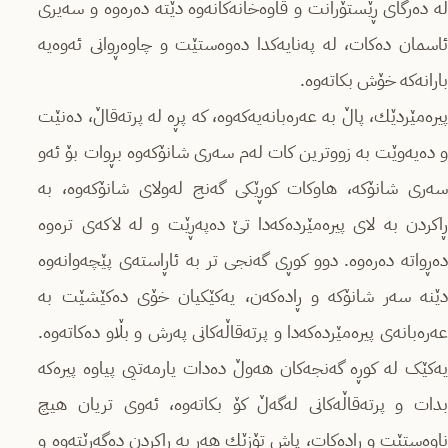
لە دەرگای ڕێستۆرانت و قاوەخانەکانەوە دێتە دەرەوە و سەیری
ئاسمان دەکات، لە پەنایەکدا دەوەستێت و چاوەڕوانی ئەوەیە
بارانەکە خۆش بکاتەوە.
پیره‌مێردێك، پاڵ بە عەرەبانەیەکەوە، کە پڕە لە پرتەقاڵ، دەنێت
و دەیەوێت بە زووترین کات لەم سەری شانۆکەوە بڕوات بۆ ئەو
سەری شانۆکە، هاوکات کوڕێکی گەنج له‌ولای شانۆکەوە، بە
ڕاکردن بە لای پیره‌مێرده‌که‌دا تێ دەپەڕێت و لە لاکەی ترەوە
دەڕواتە دەرەوە. دوو کوڕی گەنجی تر بە ئاڕاستەی پێچەوانەوە
دێنە سەر شانۆکە و ڕادەکەن، یەکێکیان خۆی دەکێشێت بە
عەرەبانەی پیره‌مێرده‌که‌دا و پرتەقاڵەکانی په‌رش و بڵاو دەکاتەوە.
یەکێک لە کوڕە گەنجەکان هەوڵ دەدات یارمەتیی پیاوە پیرەکە
بدات و پرتەقاڵەکانی لەگەڵ کۆ بکاتەوە، ئەوی تریان هیچ
ناوەستێت و ڕادەکات، پاش تۆزێك هەر بە ڕاکردن دەگەڕێتەوە و