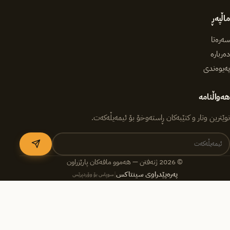
ماڵپەڕ
سەرەتا
دەربارە
پەیوەندی
هەواڵنامە
نوێترین وتار و کتێبەکان ڕاستەوخۆ بۆ ئیمەیڵەکەت.
© 2026 ژنەفتن — هەموو مافەکان پارێزراون
پەرەپێدراوی سینتاکس
|
سوپاس بۆ وۆردپرێس