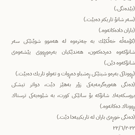
(بێدەنگی.)
(سەر شانۆ تاریکتر دەبێت.)
(باران دادەکاتەوە.)
(کۆمه‌ڵه‌ خه‌ڵکێك بە چەترەوە لە هەموو شوێنێکی سەر
شانۆکەوە دەردەکەون، هەندێکیان بەرەوڕووی پێشەوەی
شانۆکەوە دێن.)
(ڕووناکی بەرەو شینێکی ڕەشباو دەڕوات و تەواو تاریك دەبێت.)
(دەنگی هەورەگرمەیەکی زۆر بەهێز دێت، دواتر تیشکی
بروسکەیەك شانۆکە بۆ ساتێکی کورت، بە شێوەیەکی ترسناك
ڕووناك دەکاتەوە.)
(دەنگی خوڕەی باران لە تاریکییەدا دێت.)
٢٢/٦/٢٠٢٢