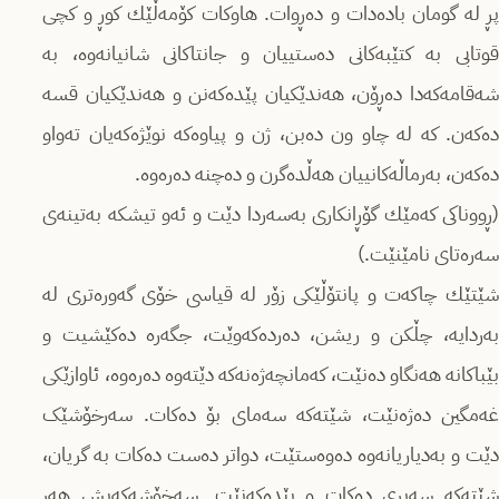
پڕ لە گومان بادەدات و دەڕوات. هاوکات کۆمەڵێك کوڕ و کچی
قوتابی بە کتێبەکانی دەستییان و جانتاکانی شانیانەوە، بە
شەقامەکەدا دەڕۆن، هەندێکیان پێدەکەنن و هەندێکیان قسە
دەکەن. کە لە چاو ون دەبن، ژن و پیاوەکە نوێژەکەیان تەواو
دەکەن، بەرماڵەکانییان هەڵدەگرن و دەچنە دەرەوە.
(ڕووناکی کەمێك گۆڕانکاری بەسەردا دێت و ئەو تیشکە بەتینەی
سه‌ره‌تای نامێنێت.)
شێتێك چاکەت و پانتۆڵێکی زۆر لە قیاسی خۆی گەورەتری لە
بەردایە، چڵکن و ریشن، دەردەکەوێت، جگەرە دەکێشیت و
بێباکانە هەنگاو دەنێت، کەمانچەژەنەکە دێتەوە دەرەوە، ئاوازێکی
غەمگین دەژەنێت، شێتەکە سەمای بۆ دەکات. سەرخۆشێک
دێت و بەدیاریانەوە دەوەستێت، دواتر دەست دەکات بە گریان،
شێتەکە سەیری دەکات و پێدەکەنێت. سەخۆشەکەیش هەر