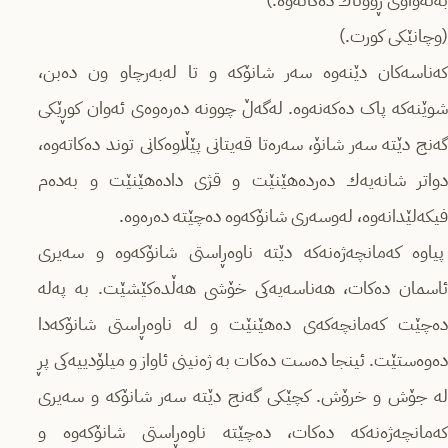
(وچانێکی کورت.)
کەناسەکان دێنەوە سەر شانۆکە و تا له‌به‌رچاو ون دەبن،
شوێنەکە پاک دەکەنەوە. لەگەڵ چوونە دەرەوەی ئەوان کوڕێکی
گەنج دێتە سەر شانۆ، سەرەتا قه‌یتانی پێڵاوەکانی توند دەکاتەوە،
دواتر شانەیەك دەردەهێنێت و قژی دادەهێنێت و بەدەم
فیکەلێدانەوە، لەوسەری شانۆکەوە دەچێتە دەرەوە.
پیاوە کەمانچەژەنەکە دێتە ناوەڕاستی شانۆکەوە و سەیری
ئاسمان دەکات، هەناسەیەکی خۆشی هەڵدەکێشێت. بە پەلە
دەچێت کەمانچەکەی دەهێنێت و لە ناوەڕاستی شانۆکەدا
دەوەستێت. ئینجا دەست دەکات بە ژەنینی ئاواز و میلۆدییەکی پڕ
لە جۆش و خرۆش. کچێکی گەنج دێتە سەر شانۆکە و سەیری
کەمانچەژەنەکە دەکات، دەچێتە ناوەڕاستی شانۆکەوە و