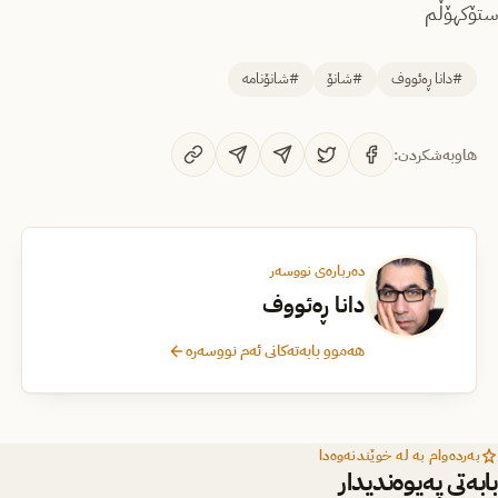
ستۆکهۆڵم
#دانا ڕەئووف
#شانۆ
#شانۆنامە
هاوبەشکردن:
دەربارەی نووسەر
دانا ڕەئووف
هەموو بابەتەکانی ئەم نووسەرە
بەردەوام بە لە خوێندنەوەدا
بابەتی پەیوەندیدار