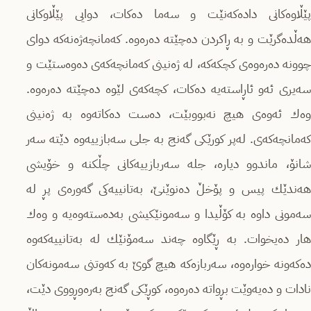
پێڵاوەکانی دادەکەنێت و سەما دەکات، دوایی پێڵاوکانی
هەڵدەگرێت و بە ڕاکردن دەچێتە دەرەوە. کەمانچەژەنەکە دوای
چوونە دەرەوەی کچکەکە، لە ژەنینی کەمانچەکەی دەوەستێت و
سەیری ئەو ئاڕاستەیە دەکات، کچەکەی لێوە دەچێتە دەرەوە.
وەك ئەوەی هیچ نەبووبێت، دەست دەکاتەوە بە ژەنینی
کەمانچەکەی. لەپر کورێكی گەنج بە جلی سەبازییەوە دێتە سەر
شانۆ، ماندوو دیارە، جلە سەربازییەکانی چڵکنە و خۆیشی
هەندێك پیس و پۆخڵ دەنوێنێ، به‌تانییه‌کی گەورەی پڕ لە
سەمونی داوە بە کۆڵیدا و سەمونێکیشی بەدەستەوەیە و وەك
هار دەیخوات. بە ڕێگاوە چەند سەمۆنێك لە بەتانییەکەوە
ده‌که‌ونه‌ خوارەوە، سەربازەکە هیچ گوێ بە کەوتنی سەمونەکان
نادات و دەیەوێت بڕواتە دەرەوە، کوڕێکی گەنج بەرەوڕووی دێت،