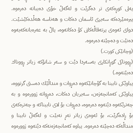
پەلی کوڕەکەی تر دەگرێت و لەگەڵ خۆی دەیباتە دەرەوە.
پیره‌مێرده‌که‌ سەیری ئاسمان دەکات و هەناسە هەڵدەکێشێت.
دوای ئەوەی پرتەقاڵەکانی کۆ دەکاتەوە، پاڵ بە عەرەبانەکەیەوە
دەنێت و ده‌چێته‌ دەرەوە.
(وچانێکی کورت.)
(ڕووناکی گوڕانکاری بەسەردا دێت و سەر شانۆکە زیاتر ڕووناك
دەبێتەوە.)
پیاوێکی نابینا بە گۆچانێکەوە دەڕوات و منداڵێك دەستی گرتووە،
پیاوێکی که‌مانچه‌ژه‌ن، سەیریان دەکات، دەڕواتە ژوورەوە و بە
چەترێکەوە دێتەوە دەرەوە، دەڕوات بۆ لای نابیناکە و چەترەکەی
بۆ ڕادەگرێت، بۆ ئەوەی زیاتر تەڕ نەبێت و لەگەڵ نابینا و
منداڵەکە ده‌چێته‌ دەرەوە. پیاوە کەمانچەژەنەکە دێتەوە ژوورەوە