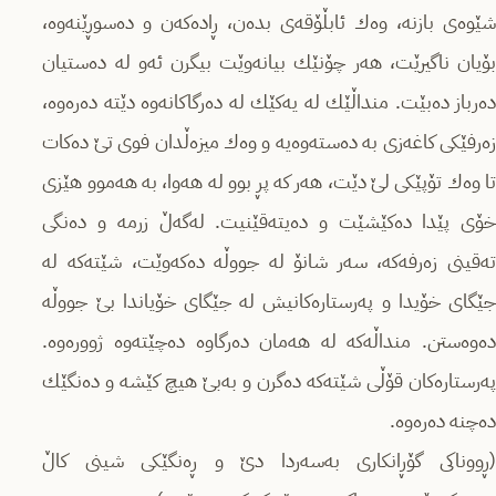
شێوەی بازنە، وه‌ك ئابڵۆقه‌ی بده‌ن، ڕادەکەن و دەسوڕێنەوە،
بۆیان ناگیرێت، هەر چۆنێك بیانەوێت بیگرن ئەو لە دەستیان
دەرباز دەبێت. منداڵێك لە یەکێك لە دەرگاکانەوە دێتە دەرەوە،
زەرفێکی کاغەزی بە دەستەوەیە و وەك میزەڵدان فوی تێ دەکات
تا وەك تۆپێکی لێ دێت، هەر کە پڕ بوو لە هەوا، بە هەموو هێزی
خۆی پێدا دەکێشێت و دەیتەقێنیت. لەگەڵ زرمە و دەنگی
تەقینی زەرفەکە، سەر شانۆ لە جووڵە دەکەوێت، شێتەکە لە
جێگای خۆیدا و پەرستارەکانیش لە جێگای خۆیاندا بێ جووڵە
دەوەستن. منداڵەکە لە هەمان دەرگاوە دەچێتەوە ژوورەوە.
پەرستارەکان قۆڵی شێتەکە دەگرن و بەبێ هیچ کێشە و دەنگێك
دەچنە دەرەوە.
(ڕووناکی گۆڕانکاری بەسەردا دێ و ڕەنگێکی شینی کاڵ