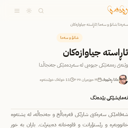
سەرەتا
/
شانۆ و سەما
/
ئاڕاستە جیاوازەکان
شانۆ و سەما
ئاڕاستە جیاوازەکان
وێنەی زەمەنێکی جیوەیی لە سەردەمێکی جه‌نجاڵدا
دانا ڕەئووف
١٩ حوزه‌یران ٢٠٢٥
11 خولەک خوێندنەوە
نەمایشێکی بێدەنگ
شەقامێکی سەرەکیی شارێکی قەرەباڵخ و جه‌نجاڵه‌، لە پشتەوە
خانووبەرە و رێستۆرانت و قاوەخانە دەبینرێت. باران بە خوڕ