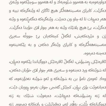
دواویەوەیە بە هەموو شێوەیەك و لە هەموو سوچێکەوە وێنەی
دەگرێت. کابرای مەسینەهەڵگر هیچ ئاگای لە وێنەگرەکە نییە و
هەر دەڕوات تا لە چاو ون دەبێت. وێنەگرەکە دەگەڕێتەوە و وێنە
دەگرێت، بێ هیچ پلانێك وێنە بە هەر چوار لای خۆیدا دەگرێت.
ژن و مێردەکەیش، لەگەڵ کچەکەیان بێ جووڵە سەیری
مەسینەهەڵگرەکە و کابرای وێنەگر دەکەن و بە پێکەنینەوە
دەچنە دەرەوە.
ئافرەتێکی ڕه‌شپۆش، لەگەڵ ئافرەتێکی دووگیاندا پێکەوە دەڕۆن،
لە شوێنەکە ورد دەبنەوە و سەیری هەر چوار لای خۆیان دەکەن،
وەك ئەوەی نامۆ بن بە شوێنەکە و ئەو شوێنە نەدۆزنەوە، کە
دەیانەوێت بۆی بڕۆن. کچێکی گەنجی جوان بەرەو ڕوویان دێت،
لە ژنە ڕەشپۆشەکە دەڕوانێت، دەیەوێت شتێك بە ژنە
دووگیانەکە بڵێت، بەڵام لەپڕ دەقیژێنێت و ڕادەکاتە دەرەوە. ژنە