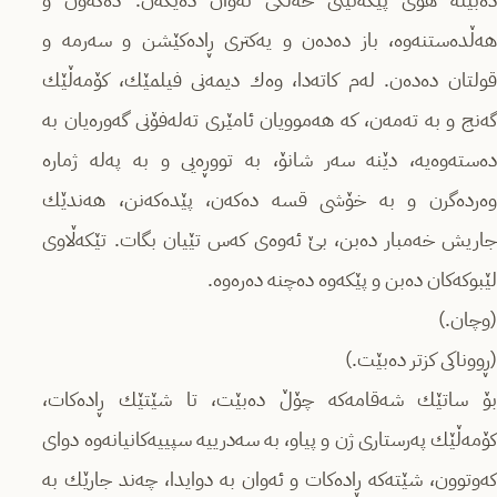
هەڵدەستنەوە، باز دەدەن و یەکتری ڕادەکێشن و سەرمە و
قولتان دەدەن. لەم کاتەدا، وەك دیمەنی فیلمێك، کۆمەڵێك
گەنج و بە تەمەن، کە هەموویان ئامێری تەلەفۆنی گەورەیان بە
دەستەوەیە، دێنە سەر شانۆ، بە تووڕەیی و بە پەلە ژمارە
وەردەگرن و بە خۆشی قسە دەکەن، پێدەکەنن، هەندێك
جاریش خەمبار دەبن، بێ ئەوەی کەس تێیان بگات. تێکەڵاوی
لێبوکەکان دەبن و پێکەوە دەچنە دەرەوە.
(وچان.)
(ڕووناکی کزتر دەبێت.)
بۆ ساتێك شه‌قامه‌که‌ چۆڵ دەبێت، تا شێتێك ڕادەکات،
کۆمەڵێك پەرستاری ژن و پیاو، بە سەدرییە سپییەکانیانەوە دوای
کەوتوون، شێتەکە ڕادەکات و ئەوان بە دوایدا، چەند جارێك بە