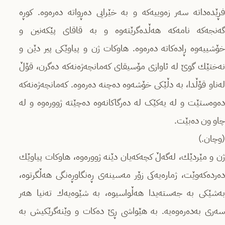
فڕێدەداتە سەر زەوییەکە و بە خێرایی دەڕواتە دەرەوە. کوڕە
گەنجەکە نامەکە هەڵدەگرێتەوە و بە قاقای پێکەنین و
خۆشییەوە ڕادەکاتە دەرەوە. هاوکات ژن و پیاوێکی پیر دێن و
نه‌ختێك گوێ لە ئاوازی مۆسیقای کەمانچەژەنەکە دەگرن، قۆڵ
لەناو قۆڵدا، بە دڵێکی خۆشەوە دەچنە دەرەوە. کەمانچەژەنەکە
دەوەستێت و لە یەکێک لە دەرگاکانەوە دەچێتە ژوورەوە و لە
چاو ون دەبێت.
(وچان.)
ژن و مێردێك، لەگەڵ کچەکەیان دێنە ژوورەوە، هاوکات پیاوێك
دەردەکەوێت، ژمارەیەکی زۆر مەسینەی ڕەنگاوڕەنگی هەڵگرتوە،
بەشێکی بە جەستەیدا هەڵواسیوە، بە شێوەیەك تەنیا هەر
سەری بەدەرەوەیە. بە هێواشی ڕێ دەکات و وێنەگرێکیش بە