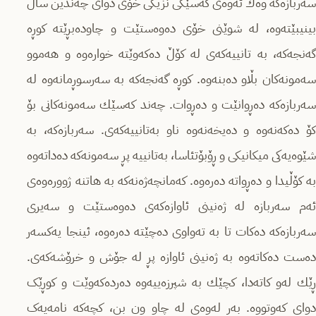
سەربازەکە وەك ئەوەی کەسێكی نزیکی خۆی دوای چەندین ساڵ
بینیبێتەوە، لە شوێنی خۆی دەوەستێت و چاودەبڕێتە کوڕە
گەنجەکە، بە تانییەکەی لە کۆڵ دەکەوێتە خوارەوە و هەموو
سەمونەکان بڵاو دەبنەوە. کوڕە گەنجەکە بە سەرسوڕمانەوە لە
سەربازەکە دەڕوانێت و دەڕوات. چەند کەسێك سەمونەکانی بۆ
کۆ دەکەنەوە و دەیخەنەوە ناو بەتانییەکەی. سەربازەکە، بە
شێوەیەکی میکانیکی و ڕۆبۆتئاسا، بەتانییە پڕ سەمونەکە دەداتەوە
بە کۆڵیدا و دەڕواتە دەرەوە. کەمانچەژەنەکە بە هاتنە ژوورەوەی
ئەم سەربازە لە ژەنینی ئاوازەکەی دەوەستێت و سەیری
سەربازەکە دەکات تا بە تەواوی دەچێتە دەرەوە، ئینجا یه‌کسه‌ر
دەست دەکاتەوە بە ژەنینی ئاوازە پڕ لە جۆش و خرۆشەکەی.
ڕێك له‌و کاته‌دا، کچێك بە شپرزەییەوە دەردەکەوێت و کوڕێک
دوای کەوتووە. بەر لەوەی لە چاو ون بن، کچەکە نامەیەک