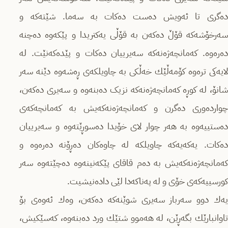
دەگری تا ئەویش دەست دەکات بە سەما. شێتەکە و
سەرخۆشەکە قۆڵ دەکەن بە قۆڵی یەکتریدا و پێکەوە دەچنە
دەرەوە. کەمانچەژەنەکە سەیرییان دەکات و پێدەکەنێت. لە
لایەکی ترەوە کۆمەڵێك خەڵکی بە چاویلکەی ڕەشەوە دێنە سەر
شانۆ، لە کوڕە کەمانچەژەنەکە نزیک دەبنەوە و سەیری دەکەن،
چواردەوری دەگرن و کەمانچەژەنەکەیش بە کەمانچەکەی
دەستییەوە بە هەر چوار لای خۆیدا دەسوڕێتەوە و سەیرییان
دەکات. یەکەیەکە چاویلکە لە چاوەکان دەڕۆنە دەرەوە و
کەمانچەژەنەکەیش بە دەم قاقای پێکەنینەوە دەچێتەوە سەر
کورسییەکەی خۆی و لە پەناکەدا لێی دادەنیشیت.
یەك دوو سەرباز سەیری شوێنەکە دەکەن، وەك ئەوەی بۆ
تاوانبارێك بگەڕێن، لە هەموو شتێك ورد دەبنەوە، کەسێكیش،