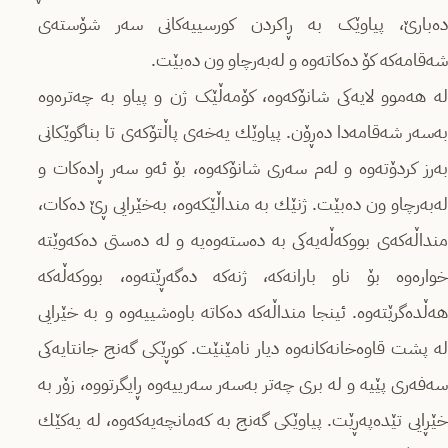
دەبارێ، پیاوێک بە ڕاکردن کورسییەکانی سەر شۆستەی
شەقامەکە کۆ دەکاتەوە و له‌به‌رچاو ون دەبێت.
لە هەموو لایەکی شانۆکەوە، کۆمەڵێک ژن و پیاو بە چەترەوە
بەسەر شەقامەدا دەڕۆن. پیاوێك یەخەی پاڵتۆکەی تا بناگوێکانی
بەرز کردۆتەوە و لەم سەری شانۆکەوە، بۆ ئەو سەر ڕادەکات و
له‌به‌رچاو ون دەبێت. ژنێك بە منداڵێکەوە، بەخێرایی ڕێ دەکات،
منداڵەکەی بووکەڵەیەکی بە دەستەوەیە و لە دەستی ده‌که‌وێته‌
خواره‌وه‌ بۆ ناو بارانه‌که‌، ژنەکە دەگەڕێتەوە، بووکەڵەکە
هەڵدەگرێتەوە. ئینجا منداڵه‌که‌ ده‌کاته‌ باوەشییەوە و بە خێرایی
لە پشت قاوەخانەکانەوە دیار نامێنێت. کوڕێکی گەنج جانتایەکی
سەفەری پێیە و لە بری چەتر به‌سه‌ر سه‌رییه‌وه‌ ڕایگرتووه‌، زۆر بە
خێڕایی تێدەپەڕێت. پیاوێکی گەنج بە کەمانچەیەکەوە، لە یەکێك