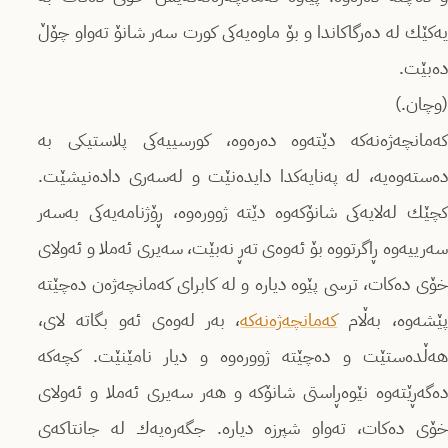
یەکێك لە دەرگاکاندا و بۆ ماوەیەکی کورت سەر شانۆ تەواو چۆڵ
دەبێت.
(وچان.)
کەمانچەژەنەکە دێتەوە دەرەوە، کورسییەکی پلاستیکی بە
دەستەوەیە، لە پەنایەکدا دایدەنێت و لەسەری دادەنیشێت.
کچێك لەلایەکی شانۆکەوە دێتە ژوورەوە، ڕۆژنامەیەکی به‌سه‌ر
سه‌رییه‌وه‌ ڕاگرتووه‌ بۆ ئەوەی تەڕ نەبێت، سەیری ئەملا و ئەولای
خۆی دەکات، ترسی پێوە دیارە و لە کابرای کەمانچەژەن دەچێتە
ێشەوە، بەڵام
کەمانچەژەنەکە
، بەر لەوەی ئەو بگاتە لای‌،
هەڵدەستێت و دەچێتە ژوورەوە و دیار نامێنێت. کچەکە
دەگەڕێتەوە نێوەڕاستی شانۆکە و هەر سەیری ئەملا و ئەولای
خۆی دەکات، تەواو شپرزە دیارە. جگەرەیەك لە جانتاکەی