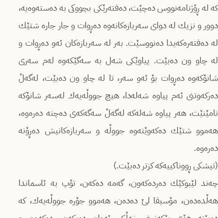
که‌ لە ڕۆژنامەنووس دەچێت، دەفتەرێکی بچووکی بە دەستەوەیە،
دوور و نزیك لە دوای سەربازەکانەوە دەڕوات و جار جارە شتێك
لە دەفتەرەکەیدا دەنووسێت. بەر لە سەربازەکان ئەو دەڕوات و
لە چاو ون دەبێت. پیاوێکی شەل بە سەگێکەوە لەم سەری
شانۆکەوە دەڕوات بۆ ئەو سەر، تا لە چاو ون دەبێت، لەگەڵ
دەرکەوتنی ئەم پیاوە شەلەدا، هیچ جووڵەیەك لەسەر شانۆکە
نامێنێت، هەر پیاوە شەلەکە لەگەڵ سەگەکەی دەچنە دەرەوە،
هەموو شتێك دەکەوێتەوە جووڵە و سەربازەکانیش دەڕۆنە
دەرەوە.
(تیشکی ڕووناکییەکە کزتر دەبێت.)
چەند لێبوکێك دەردەکەون، گەمە دەکەن، تۆپ بە ئاسماندا
هەڵدەدەن، مۆسیقا لێ دەدەن، هەموو جۆرە جووڵەیەك، کە
دەبێتە هۆی پێکەنینی خەڵکی ئەوان دەیکەن. دەکەون و