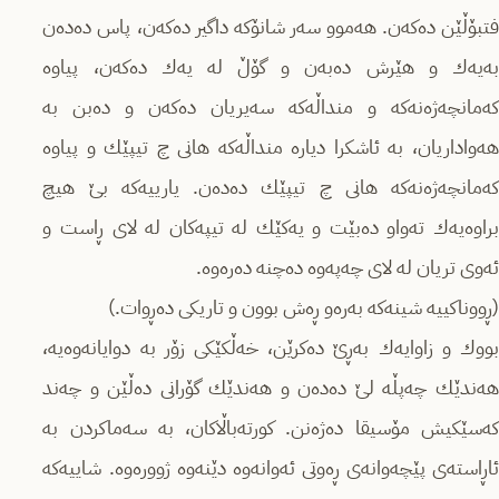
فتبۆڵێن دەکەن. هەموو سەر شانۆکە داگیر دەکەن، پاس ده‌ده‌ن
بەیەك و هێرش دەبەن و گۆڵ لە یەك دەکەن، پیاوە
کەمانچەژەنەکە و منداڵەکە سەیریان دەکەن و دەبن بە
هەواداریان، بە ئاشکرا دیارە منداڵەکە هانی چ تیپێك و پیاوە
کەمانچەژەنەکە هانی چ تیپێك دەدەن. یارییەکە بێ هیچ
براوەیەك تەواو دەبێت و یەکێك لە تیپەکان لە لای ڕاست و
ئەوی تریان لە لای چەپەوە دەچنە دەرەوە.
(ڕووناکییە شینەکە بەرەو ڕەش بوون و تاریکی دەڕوات.)
بووك و زاوایەك به‌ڕێ دەکرێن، خەڵکێکی زۆر بە دوایانەوەیە،
هەندێك چەپڵە لێ دەدەن و هەندێك گۆرانی دەڵێن و چەند
کەسێکیش مۆسیقا دەژەنن. کورتەباڵاکان، بە سەماکردن بە
ئاڕاستەی پێچەوانەی ڕەوتی ئەوانەوە دێنەوە ژوورەوە. شاییەکە