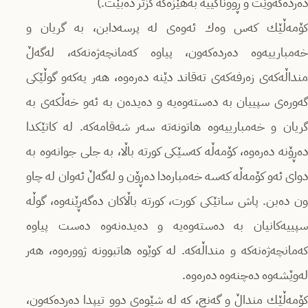
دەردەکەوێت و ڕووناکییە بەهێزەکە کزتر دەبێت.)
کۆمەڵێك کەس وەك ئەوەی لە پرسەدابن، بە گریان و
خەمبارییەوە دەردەکەون، پیاوە کەمانچەژەنەکە، لەگەڵ
منداڵەکەی زەرفەکەی تەقاند دێنە دەرەوە، هه‌ر یه‌که‌و گوڵێکی
گەورەی سپییان بە دەستەوەیە و دەیدەن بە ئەو خەڵکەی بە
گریان و خەمبارییەوە هاتونەتە سەر شەقامەکە. لە کاتێکدا
دەڕۆنە دەرەوە، کۆمەڵە کەسێکی کورتە باڵا، بە جلی جوانەوە بە
دوای ئەو کۆمەڵە کەسە خەمبارەدا دەڕۆن و لەگەڵ ئەوان لە چاو
ون دەبن. پاش ساتێکی کورت، کورتە باڵاکان دەگەڕێنەوە، گوڵە
سپییەکانیان بە دەستەوەیە و دەیدەنەوە دەست پیاوە
کەمانچەژەنەکە و منداڵەکە. لە کوێوە هاتبوونە ژوورەوە، هەر
لەوێشەوە دەچنەوە دەرەوە.
کۆمەڵێك منداڵ و گەنج، کە لە شێوەی دوو تیپدا ده‌رده‌که‌ون،