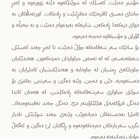
خۆشتر دەبێت. کەسێك لە شوێنێکەوە دێتە ژوورەوە و لەپڕ
جانتای دەستی ئافرەتێك دەفڕێنێت و ڕادەکات. کورتەباڵاکان بە
دوای دزەکەدا ڕاده‌که‌ن. شاییەکە بەردەوام دەبێت و بە چەپڵە و
گۆرانی و مۆسیقاوە دەچنە دەرەوە.
بۆ ساتێك سەر شەقامەکە چۆڵ دەبێت، تا لەپڕ چەند کەسێکی
شه‌پقه‌به‌سه‌ر، کە لە تەمەنی جیاوازدان دەردەکەون. هەندێکیان
چاویلکەی ڕەشیان لە چاودایە و هەندێکیشیان کامێرایان بە
دەستەوەیە. دێن و دەچن. وێنە دەگرن و سەرنجی یەکتری بۆ
شوێنی جیاوازی سەرشەقامەکە ڕادەکێشن. لە هەمان کاتدا
ده‌نگی فرۆکه‌یه‌کی هێلێکۆپته‌ر دێ. دەنگی چەند تەقینەوەیەك.
کامێرا بەدەستەکان دەیانەوێت وێنەی چەند شوێنێکی نادیار
بگرن، سەربازەکان دەردەکەونەوە و ڕێگایان لێ دەگرن و لەگەڵ
خۆیان دەیانبەنە دەرەوە.