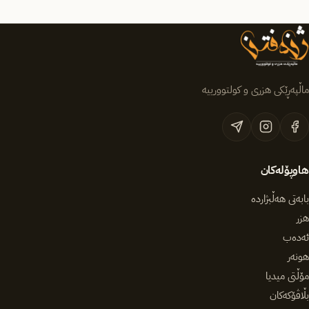
ماڵپەڕێکی هزری و کولتوورییە
هاوپۆلەکان
بابەتی هەڵبژاردە
هزر
ئەدەب
هونەر
مۆڵتی میدیا
بڵاڤۆکەکان