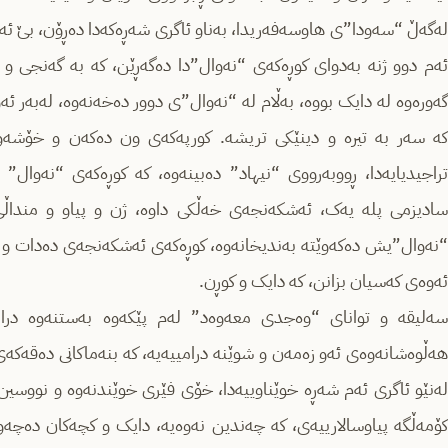
لەگەڵ “سەودا”ی هاوسەفەریدا، بەناو ئاگری شەڕەکەدا دەڕۆن، بێ ئەو
ئەم دوو ژنە بەدوای کوڕەکەی “نەوال”دا دەگەڕێن، کە بە گەنجی و
گەورەوە لە دایک بووە، بەڵام لە “نەوال”ی دوور دەخەنەوە، لەبەر ئ
کە سەر بە تیرە و دینێکی تریشە. کورپەکەی ون دەکەن و خۆشەویس
تراجیدیایەدا، ڕووبەرووی “نیهاد” دەبینەوە، کە کوڕەکەی “نەوال” 
سادیزمی پلە یەک، ئەشکەنجەی خەڵکی داوە، ژن و پیاو و منداڵی
“نەوال”یش دەکەوێتە بەندیخانەوە، کوڕەکەی ئەشکەنجەی دەدات و د
ئەوەی کەسیان بزانن، کە دایک و کوڕن.
سەلیقە و توانای “وەجدی معەوەد” لەم پێکەوە بەستنەوە دراما
هەڵوەشانەوەی ئەو زەمەن و شوێنە درامییەیە، کە بنەماکانی دەقەکەی
لەنێو ئاگری ئەم شەڕە خوێناوییەدا، خۆی فێری خوێندنەوە و نووسین و
کۆمەڵگە پیاوسالارییەی، کە چەندین نەوەیە، دایک و کچەکان دەچەوس