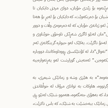
ێنەوە بۆ زێدی خۆیان، دوای مردنی دایکیان تا
یان بۆ دەربکەوێت، کە دایکیان بۆ لەپڕ بۆ هەتا
ەو ژیانەی خۆیان، کە لە دەرەوەی وڵات و دوور
ال”مان لەنێو ئاگری شەڕێکی ناوخۆیی خوێناوی و
 لەخۆ ناگرێت. یەکێک لەو حیوارە گرینگانەی ئەم
“نەوال”دا، لە کۆنتێکستی ڕووداوەکاندا، دووبارە
کەوەین.” ئەمەیش گوزارشت لەو پەڕتەوازەییە
معەوەد”ە بە هێزی وشە و زمانێکی شیعری، بە
تووە، هاوکات بە توانای مرۆڤ لە خوڵقاندنی
شدا، کە بەهۆی جەنگەوە، هەموو شتێک لەنێو ڕق
ەتی زمانێک ببەخشێت بە شتێک، کە باس ناکرێت،