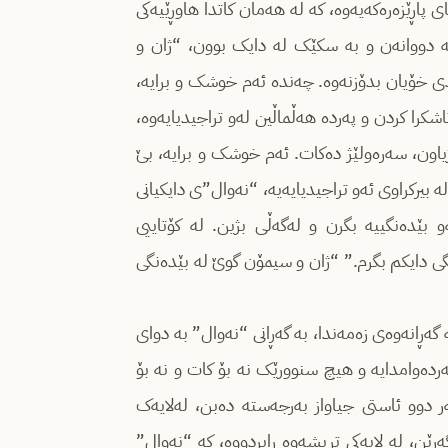
پاڕێزەرەکەیەوە، کە لە هەمان کاتدا هاوڕێیەکی
کە دووانەن و بە سکێک لە دایک بوون، “ژان و
ادی خۆیان بدۆزنەوە. چەندە ئەم خوشک و برایە،
شکرا کردن و پەردە هەڵماڵین لەو تراجیدیایەوە،
 ژیاون، سەرەولێژ دەکات. ئەم خوشک و برایە، بێ
ە بیرکراوی ئەو تراجیدیایەیە، “نەوال”ی دایکیانی
 بێدەنگییە بگرن و لەگەڵی بژین. لە کۆتاییی
گی دایکم بگرم.” “ژان و سیمۆن گوێ لە بێدەنگی
 گەڕانەوەی زەمەندا، بە گەڕانی “نەوال” بە دوای
 بەردەوامدایە و هیچ سنوورێک نە بۆ کات و نە بۆ
ر دوو ئاستی جیاواز بەرجەستە دەبن، لەلایەک
ڕێن، لە لایەکی تریشەوە ڕابردووە، کە “نەوال”