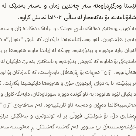
ئێستا وەرگێڕدراوەتە سەر چەندین زمان و لەسەر بەشێک لە شا
شانۆنامەیە، بۆ یەکەمجار لە ساڵی ٢٠٠٣دا نمایش کراوە.
بە کورتی، پوختەی دەقەکە باسی خوشک و برایەک دەکات؛ ژان و سیمۆن،
بەجێ هێشتوون. لەو وەسێتنامەیەدا دایکیان، کە ناوی “نەوال”ە داو
لەوان وایە مردووە و بیدۆزنەوە، چونکە لە ژیاندا ماوە، هەروەها برایەک
نامەیەکی بۆ داناوە، کە ئەویش بدۆزنەوە و نامەکەی بدەنێ. دایکیان ل
هەڵهاتووە. “ژان” دەڕوات بۆ ڕۆژهەڵاتی ناوەڕاست، کە ئاماژەکان بۆ لوبن
تر بهێنێت، تا بە دوای ڕابردووی خۆی و هەروەها دایکیشیدا بگەڕێت. ئ
دایکیانی لێوە هاتووە: بە ناو گوندە دوورە سووتاوەکان، دایەنگە کاول و
مەترسییەکاندا دەڕۆن و دەچنە ناو تاریکییەوە. ئەم سەفەرەی “ژا
ڕەشاییی دڵ، بۆ شوێنێکی قووڵی پر لە توندوتیژی و جەنگێکی درێژخا
خۆشەویستییەکی بێ سنوور. ئەم گەشتە گەشتێکی پڕ مەترسییە سەبا