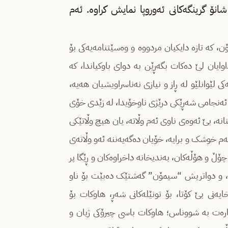
نۆ گرینگەکانی ئەوروپا نمایش کراوە. ئەم
 کە تازە دایکیان مردووە و وەسێتنامەیەکی بۆ
ایان لێ دەکات بگەڕێن بە دوای باوکیاندا، کە
ی لێوانلێو لە ڕاز و نیازی نەناسراویشیان هەیە،
ە ئەنجامی شەڕێکی درێژی ناوخۆیدا، لە زێدی خۆی
انە، بێ ئەوەی ناوی ئەم وڵاتە، یان هیچ وڵاتێکی
ەم خوشک و برایە، خۆیان دەگەیەننە ئەو وڵاتەی
 چۆڵ و هۆڵەکان، بەندیخانە داخراوەکان و ڕێگا پر
ن”، و دواتریش “سیمۆن” گەشتێک دەبێت بۆ ناو
یەنی بێ کۆتا، بۆ تونێلەکانی شەڕ، هاوکات بۆ
رەت بە شووناس؛ هاوکات باسی چیرۆکی ژیان و