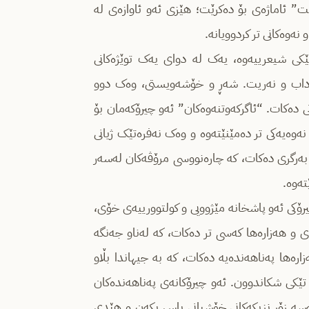
ێت” ئاماژەی بۆ دەکرێت؛ هێزی ئەو ئاوازەی لە
نەوەکانی تر کردوویانە.
نێکی شیعرییەوە، یەک لە دوای یەک توێژەکانی
نی داب و نەریت. شەڕ و خۆشەویستی، وەک دوو
 دەکات. “ئاگرکەوتنەوەکان” ئەو چیرۆکەمان بۆ
نەوەیەکی تر دەمێنێتەوە و وەک نەفرەتێک ژیانی
بەرگری دەکات، کە چارەنووسی مرۆڤەکان لەسەر
تەوە.
ۆکی ئەو پاشخانە مێژوویی و کولتوورییەی خۆی،
ی و هەزارەها کەسی تر دەکات، کە لەناو جەنگە
رەها پەناهەندەیە دەکات، کە بە جیهاندا بڵاو
، تێکی شکاندوون. ئەو چیرۆکانەی پەناهەندەکان
 کەسە زۆر نزیکەکانی خۆشیانی باس بکەن و هێدی