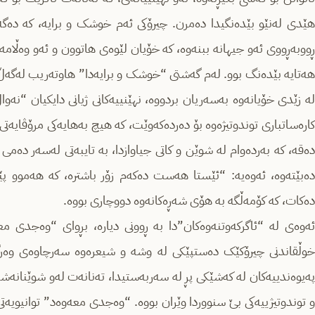
هێدی لەنێو بێدەنگیدا دەمرن. چیرۆکی ئەم خوشک و برایە، کە دەگەڕ
ڕووبەڕووی ئەو جیهانە ببنەوە، کە خۆیان لێوەی هاتوون و ئەو وەڵامەش
هەتایە بێدەنگ بوو. لەم گەشتی “خوشک و برایەدا” هاوتەریب لەگەڵ ئ
لە زێدی خۆیانەوە بەسەریان بردووە، نهێنییەکانی ژیانی دایکیان “نەو
کاره‌ساتباری توندوتیژەوە بۆ دەردەکەوێت، کە هیچ بەهایەکی مرۆڤایەتی
دەقە، کە بەردەوام لە شوێن و کاتی جیاوازدا، بە تایبەتی لەسەر دەمی 
دەبێتەوە، ئەوەیە: “ئێستا هەست دەکەم زۆر باشترە، کە هەموو پێ
دەکات، کە کۆمەڵگە بە هۆی شەڕەکانەوە دووچاری بووە.
ئەوەی لە “ئاگرکەوتنەوەکان”دا بە ڕوونی دیارە، بڕوای “وەجدی 
خوڵقاندنی چیرۆکێک دەستپێکی لە وشە و شیعرەوە سەرچاوەی وەرگر
پەیوەندییەکان لە کەشێکی پڕ لە سەربەستیدا، تەنانەت لەو شوێنانە
و توندوتیژییەکی بێ سنووردا وێران بووە. “وەجدی معەوەد” توانیوی