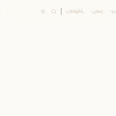
یا
ژنەفتن
بڵاڤۆکەکان