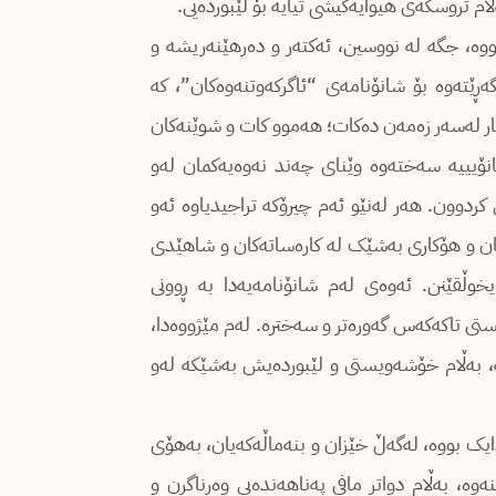
م تروسکەی هیوایەکیشی تیایە بۆ لێبوردەیی.
ووە، جگە لە نووسین، ئەکتەر و دەرهێنەریشە و
ڕێتەوە بۆ شانۆنامەی “ئاگرکەوتنەوەکان”، کە
ار لەسەر زەمەن دەکات؛ هەموو کات و شوێنەکان
انۆیییە سەختەوە وێنای چەند نەوەیەکمان لەو
کردوون. هەر لەنێو ئەم چیرۆکە تراجیدیاوە ئەو
ان و هۆکاری بەشێک لە کارەساتەکان و شاهێدی
وڵقێنن. ئەوەی لەم شانۆنامەیەدا بە ڕوونی
ستی تاکەکەس گەورەتر و سەخترە. لەم مێژووەدا،
نە، بەڵام خۆشەویستی و لێبوردەیش بەشێکە لەو
 جەنگە، لە ساڵی ١٩٦٨ لە لوبنان لە دایک بووە، لەگەڵ خێزان و بنەماڵەکەیان، بەهۆی
ە، بەڵام دواتر مافی پەناهەندەیی وەرناگرن و