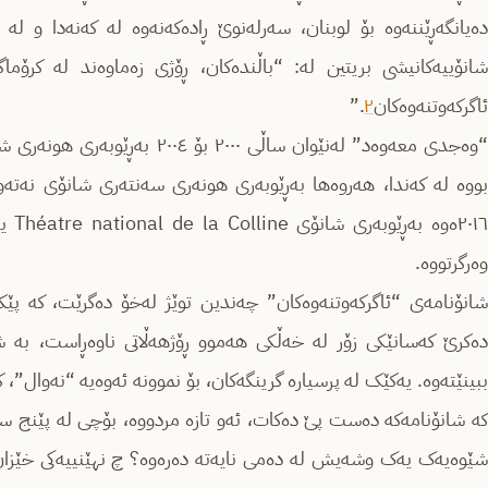
دەیانگەڕێننەوە بۆ لوبنان، سەرلەنوێ ڕادەکەنەوە لە کەنەدا و لە 
انۆییەکانیشی بریتین لە: “باڵندەکان، ڕۆژی زەماوەند لە کرۆماگ
ئاگرکەوتنەوەکان
۲
.”
بووە لە کەندا، هەروەها بەڕێوبەری هونەری سەنتەری شانۆی نەتەوا
٢٠١٦
وەرگرتووە.
شانۆنامەی “ئاگرکەوتنەوەکان” چەندین توێژ لەخۆ دەگرێت، کە پێ
دەکرێ کەسانێکی زۆر لە خەڵکی هەموو ڕۆژهەڵاتی ناوەڕاست، بە ش
ببینێتەوە. یەکێک لە پرسیارە گرینگەکان، بۆ نموونە ئەوەیە “نەوال”، کە
کە شانۆنامەکە دەست پێ دەکات، ئەو تازە مردووە، بۆچی لە پێنج ساڵ
شێوەیەک یەک وشەیش لە دەمی نایەتە دەرەوە؟ چ نهێنییەکی خێزان 