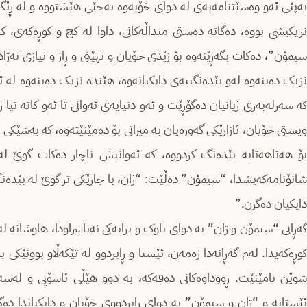
بەپێی ئەو وەسێتنامەیەی لە دوای خۆیەوە بەجێی هێشتووە و لە ڕێگای 
نزیکیشی بووە، دەگاتە دەستی منداڵەکانی، داوا لە کچ و کوڕەکەی، 
سیمۆن”، دەکات بگەڕێنەوە بۆ زێدی خۆیان و نهێنی و ڕاز و نیازی نەژ
نزیک دەبنەوە لەو بێدەنگییەی دایکیانەوە، هێندە نزیک دەبنەوە لە ئا
کە سەرلەبەری ژیانیان دەگۆڕێت و ئەو دنیایەی ئەوانی تا ئەو کاتە تیا
ویستی خۆیان، ئازارێکی گەورەیان بە میراتی بۆ دەمێنێتەوە، کە بەشێکی ل
بۆ هەتاهەتایە بێدەنگ کردووە، کە ئەوانیش ناچار دەکات گوێ لەو
شانۆنامەکەیشدا، “سیمۆن” دەڵێت: “ژان، با جارێکی تر گوێ لە بێدەن
دایکیان دەگرن.”
گەڕانی “سیمۆن و ژان” بە دوای باوک و برایەکی نەناسراودا، هاوشانە لە
کوڕەکەیدا. لەم گەڕانەدا زەمەن، ئێستا و ڕابردوو لە تێکەڵاو بوونێکی
شوێن نامێنێت. ڕووداوەکانی دەقەکە، بە دوو هێڵی ئاسۆیی و لەسە
ئێستایە و “ژان و سیمۆن” بە دوای ڕابردووی خۆیان و دایکیاندا دەگە