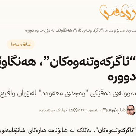
سەرەتا
/
شانۆ و سەما
/
“ئاگرکەوتنەوەکان”، هەنگاوێک لە دۆزەخەوە دوورە
شانۆ و سەما
“ئاگرکەوتنەوەکان”، هەنگاو
دوورە
نموونەی دەقێکی "وەجدی معەوەد" لەنێوان واقیع و
دانا ڕەئووف
٣ تەممووز ٢٠٢٥
11 خولەک خوێندنەوە
“ئاگرکەوتنەوەکان”، یەکێکە لە شانۆنامە دیارەکانی شانۆنام