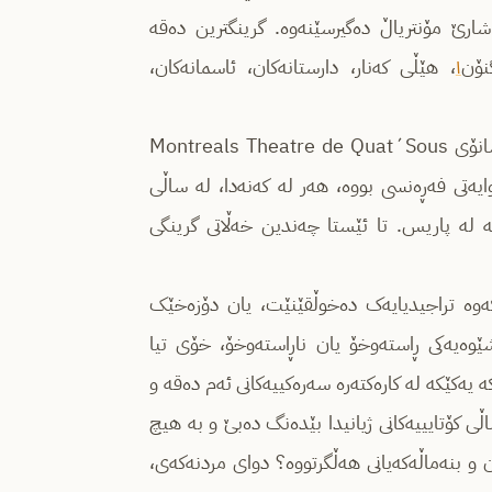
شارێ مۆنتریاڵ دەگیرسێنەوە. گرینگترین دەقە
نۆن
۱
، هێڵی کەنار، دارستانەکان، ئاسمانەکان،
“وەجدی معەوەد” لەنێوان ساڵی ٢٠٠٠ بۆ ٢٠٠٤ بەڕێوبەری هونەری شانۆی Montreals Theatre de Quat´Sous
یەتی فەڕەنسی بووە، هەر لە کەنەدا، لە ساڵی
ەوە بەڕێوبەری شانۆی Théatre national de la Colline یە لە پاریس. تا ئێستا چەندین خەڵاتی گرینگی
کەوە تراجیدیایەک دەخوڵقێنێت، یان دۆزەخێک
ێوەیەکی ڕاستەوخۆ یان ناڕاستەوخۆ، خۆی تیا
 یەکێکە لە کارەکتەرە سەرەکییەکانی ئەم ده‌قه‌ و
ی کۆتایییەکانی ژیانیدا بێدەنگ دەبێ و بە هیچ
و بنەماڵەکەیانی هەڵگرتووە؟ دوای مردنەکەی،