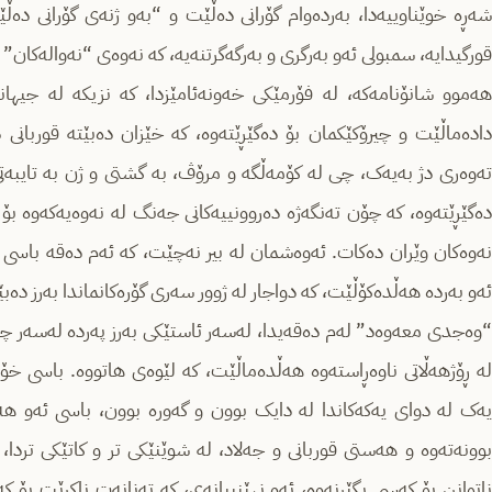
شەڕە خوێناوییەدا، بەردەوام گۆرانی دەڵێت و “بەو ژنەی گۆرانی دەڵ
قورگیدایە، سمبولی ئەو بەرگری و بەرگەگرتنەیە، کە نەوەی “نەوالەکان” و 
هەموو شانۆنامەکە، لە فۆرمێکی خەونەئامێزدا، کە نزیکە لە جیها
دادەماڵێت و چیرۆکێکمان بۆ دەگێڕێتەوە، کە خێزان دەبێتە قوربا
تەوەری دژ بەیەک، چی لە کۆمەڵگە و مرۆڤ، بە گشتی و ژن بە تایبەتی
دەگێڕێتەوە، کە چۆن تەنگەژە دەروونییەکانی جەنگ لە نەوەیەکەوە بۆ 
نەوەکان وێران دەکات. ئەوەشمان لە بیر نەچێت، کە ئەم دەقە باسی 
ئەو بەردە هەڵدەکۆڵێت، کە دواجار لە ژوور سەری گۆرەکانماندا بەرز دەبێ
“وەجدی معەوەد” لەم دەقەیدا، لەسەر ئاستێکی بەرز پەردە لەسەر چیر
لە ڕۆژهەڵاتی ناوەڕاستەوە هەڵدەماڵێت، کە لێوەی هاتووە. باسی خۆ
یەک لە دوای یەکەکاندا لە دایک بوون و گەورە بوون، باسی ئەو هەزا
بوونەتەوە و هەستی قوربانی و جەلاد، لە شوێنێکی تر و کاتێکی تردا
ناتوانن بۆ کەسی بگێڕنەوە، ئەو نهێنییانەی، کە تەنانەت ناکرێت بۆ