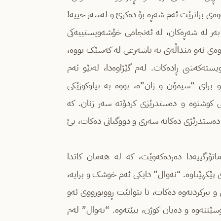
ەی بزانرێت ئەم شەڕە بۆ دەکرێ و لەسەر چییە!
 بەر لە شەڕەکان، لە ئەنجامی خۆشەویستییەکی
ەوەی ئەو منداڵەی بە ناشەرعی لە کەسێک بووە،
تەکەشی ڕادەکات. لەم گێژاوەدا، لەنێو ئەم
و برای “سیمۆن و ژان”ە، بووە بە پیاوکوژێکی
 کوشتوە و دەستدرێژی کردۆتە سەر ژنان. کە
ەستدرێژی دەکاتە سەری و دووگیانی دەکات، بێ
تۆرگییەدا دەردەکەوێت، کە لە هەمان کاتدا
 پێکهێناوە. “نەوال” دایکی ئەم خوشک و برایە،
 بیرکردنەوە دەکات، تا بتوانێت ڕووبورووی ئەو
ێننەوە و دەیان کوژن، ببێتەوە. “نەوال” لەم