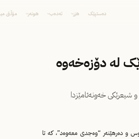
دەستپێک
هزر
ئەدەب
هونەر
مۆڵتی مید
ێک لە دۆزەخەوە
 شیعرێکی خەونەئامێزدا
ەنووس و دەرهێنەر “وەجدی معەوەد”، کە تا