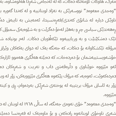
مەرگ، هاوکات کۆمەڵگە دەکات، کە لە ئەنجامی شەڕدا هەڵوەشاوە، بەڵا
“وەجدی معەوەد” نووسەرێکی بە نەژاد لوبنانییە و لە کەندا گەورە ب
ناوێکی دیارە لە شانۆی کەندی/فەڕەنسیدا، ئەمەیش بە تایبەتی دەگە
ڕەهەندێکی سیاسی چڕ و بەهێز لەخۆ دەگرێت و بە شێوەیەکی سمبۆلی ک
تێک دەشکێنێت و بە وریایییەوە تێکەڵاویان دەکات. لەم بونیادە ش
مرۆڤە تێکشکاوانه‌ بۆ دەکات، کە جەنگە یەک لە دوای یەکەکان وێرانی 
خۆشەویستییەشمان بۆ دەردەخات، کە دەبێتە هەڵگری هەموو ئازارەک
ئەو مێژووە خوێناوی و دڵرەقەشی داب و نەریت و شەڕەکان دەیخ
دەردەکەوێت، ئەوەیە، کە مرۆڤ پێکەوە هەڵگری مێژوویەکن، زۆر لە وی
زۆر بە ئاسانی مرۆڤ بریتییە لە پوختەی شەڕێکی بەردەوام، ڕق و کی
مێژووە.
“وەجدی معەوەد” خۆی نەوەی
شەڕی ناوخۆی لوبنانەوە ڕادەکەن و بۆ ماوەیەک لە فەڕەنسا دەمێننەو