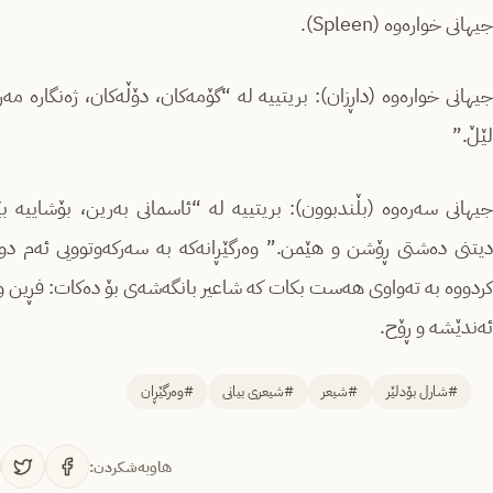
جیهانی خوارەوە (Spleen).
جیهانی خوارەوە (داڕزان): بریتییە لە “گۆمەکان، دۆڵەکان، ژەنگارە مەرگ
لێڵ.”
جیهانی سەرەوە (بڵندبوون): بریتییە لە “ئاسمانی بەرین، بۆشاییە 
دیتنی دەشتی ڕۆشن و هێمن.” وەرگێڕانەکە بە سەرکەوتوویی ئەم د
کردووە بە تەواوی هەست بکات کە شاعیر بانگەشەی بۆ دەکات: فڕین و ه
ئەندێشە و ڕۆح.
#شارل بۆدلێر
#شیعر
#شیعری بیانی
#وەرگێڕان
هاوبەشکردن: