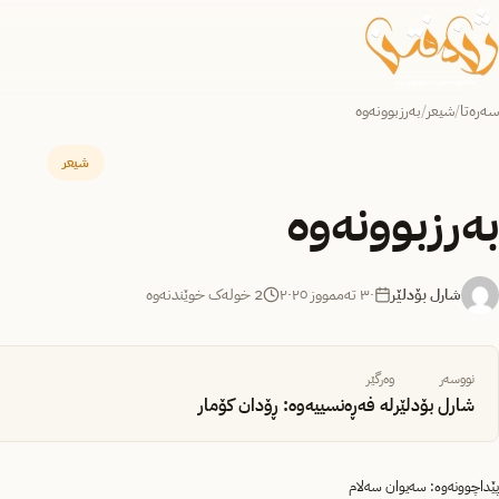
سەرەتا
/
شیعر
/
بەرزبوونەوە
شیعر
بەرزبوونەوە
شارل بۆدلێر
٣٠ تەممووز ٢٠٢٥
2 خولەک خوێندنەوە
نووسەر
وەرگێر
شارل بۆدلێر
لە فەڕەنسییەوە: ڕۆدان کۆمار
پێداچوونەوە: سەیوان سەلام