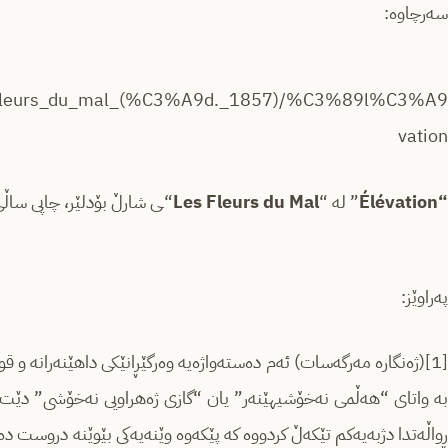
سەرچاوە:
/Les_Fleurs_du_mal_(%C3%A9d._1857)/%C3%89l%C3%A9
vation
“Élévation
” لە “
Les Fleurs du Mal
“ـی شارڵ بۆدلێر، چاپی ساڵی 857
پەراوێز:
بە واتای “هەڵمی نەخۆشیهێنەر” یان “گازی ژەهراویی نەخۆشی” دێت.
ڕواڵەتدا دژبەیەکم تێکەڵ کردووە کە پێکەوە وێنەیەکی بێوێنە دروست دە