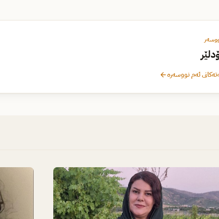
ووسەر
دلێر
تەکانی ئەم نووسەرە