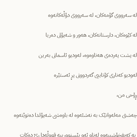
لە سەرووی گۆمەکان، لە سەرووی دۆڵەکانەوە
لە کێوەکان، دارستانەکان، هەور و شەپۆلی دەریا
لە پشت پەردەی هەتاوەوە، لەودیو ئاسمانی بەرین
لەودیو کەناری کۆتاییی گەردوونی پڕ ئەستێرە
ڕۆحی من،
چەشنی مەلەوانێک بە نەشئەوە لە باوەشی شەپۆلدا دەتوێتەوە
بە کەیفخۆشییەوە لەناو ئەو بێسنوورییە قووڵەدا ڕێ دەکات