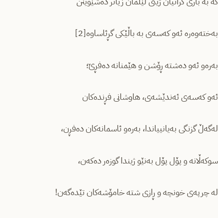
کە بە باری گرانیان ژینی لێڵمان زیاتر دەشێوێنن
بەختەوەرە ئەو کەسەی بە باڵێکی گڕئاساوە[2]
بەرەو ئەو دەشتە ڕۆشن و هێمنانە دەفڕێ؛
ئەو کەسەی ئەندێشەی، هاوشانی فڕندەکان
لەگەڵ گزنگی بەیانییاندا، بەرەو ئاسمانەکان دەفڕن،
سوکەڵانە و پۆل پۆل بەنێو ژیندا گوزەر دەکەن،
لە چرپەی خونچە و ڕازی شتە خامۆشەکان تێدەگەن!