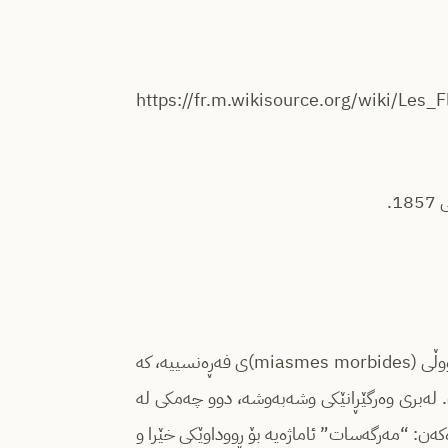
https://fr.m.wikisource.org/wiki
1.
[1](ژەنگارە مەرگەسات) ئەم دەستەواژەیە وەرگێڕانێکی داهێنەرانە و قووڵی (miasmes morbides)ی فەڕەنسییە، کە
 لەبری وەرگێڕانێکی وشەبەوشە، دوو چەمکی لە
کەن: “مەرگەسات” ئاماژەیە بۆ ڕووداوێکی خێرا و