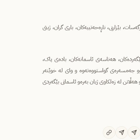
ەسات، بێزاریی، ناڕەحەتییەکان، باری گران، ژینی
بێگەردەکان، هەناسەی ئاسمانەکان، بادەی پاک،
وو جەمسەرەی گواستووەتەوە و وای لە خوێنەر
ەڵاتن لە زەلکاوی ژیان بەرەو ئاسمانی بێگەردی