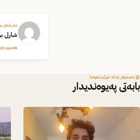
دەربارەی ن
شارل بۆ
هەموو بابە
بەردەوام بە لە خوێندنەوەدا
بابەتی پەیوەندیدار