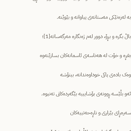
بە لەزەتێکی مەستانەی پیاوانە و بێوێنە.
باڵ بگرە و بڕۆ، دوور لەم ژەنگارە مەرگەساتە[1]؛
بفڕە و خۆت لە هەناسەی ئاسمانەکان بسازێنەوە
وەک بادەی پاکی خوداوەندانە، بینۆشە
ئەو بڵێسە ڕوونەی بۆشایییە بێگەردەکانی تەنیوە.
سەرەڕای بێزاری و ناڕەحەتییەکان