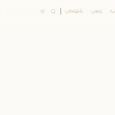
یا
ژنەفتن
بڵاڤۆکەکان