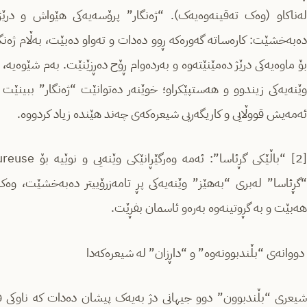
لەناکاو (وەک تەقینەوەیەک). “ژەنگار” پرۆسەیەکی هێواش و درێژخ
دەبەخشێت: کارەساتە گەورەکە ڕوو دەدات و تەواو دەبێت، بەڵام ژەنگ
بۆ ماوەیەکی درێژ دەمێنێتەوە و بەردەوام ڕۆح دەڕزێنێت. بەم شێوەیە، 
وێنەیەکی زیندوو و هەستپێکراو؛ خوێنەر دەتوانێت “ژەنگار” ببین
ئەمەیش قووڵایی و کاریگەریی شیعرەکەی چەند هێندە زیاد کردووە.
“گڕئاسا” لەبری “بەهێز” وێنەیەکی پڕ تامەزرۆییتر دەبەخشێت، وەک
هەبێت و بە گڕوتینەوە بەرەو ئاسمان بفڕێت.
دووانەی “بڵندبوونەوە” و “داڕزان” لە شیعرەکەدا