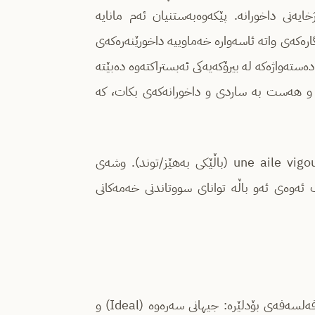
ایەنی داخورانە. پێکەوەبەستنیان ئەم مانایە
ارەکەی واتە ئاسەوارە خەماوییە داخورێنەرەکەی
دەستەواژەکە لە بیرۆکەیەکی ئەبستراکتەوە دەبێتە
ێت و هەست بە ساردی و داخورانەکەی بکات، کە
[2] “باڵێکی گڕئاسا”: ئەمە وەرگێڕانێکی وێنەیی و نوێیە بۆ une aile vigoureuse (باڵێکی بەهێز/توند). وشەی
 ئەوەی ئەو باڵە توانای سووتاندنی خەمەکانی
شیعری “بڵندبوون” دوو جیهانی دژ بەیەک پیشان دەدات کە ناوکی فەلسەفەی بۆدلێرە: جیهانی سەرەوە (Ideal) و