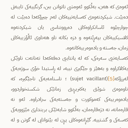
ئەوەی كه‌ هه‌ن، بەڵکوو ئەوەشی ناتوانن ببن، گرنگییه‌كی تایبه‌تی
دەبێت. شیکردنەوەی کەسایەتییەکان لەم چیرۆکەدا دەبێت لە
چوارچێوە ئاسانکراوەکانی دەروونناسی یان شیکردنەوە
کلاسیکییەکان بپه‌ڕێته‌وه‌ و دزه‌ بكاته‌ ناو هه‌ناوی ئاڵۆزییەکانی
زمان، جەستە و یادەوەرییه‌كانه‌وه‌.
کەسایەتیی سەرەکی، کە لە پانتاییی دەقه‌كه‌دا تەنانەت ناوێکی
یه‌كلاكراوه‌ و بەهێز و جێگیری نییە، لە ڕاستیدا خۆی سوژەیەکی
ه‌رزۆكه‌
[5]
(sujet vacillant) ؛ ناسنامەیەکی ناجێگیره‌، کە
ناوەوەی شوێنی یه‌كتربڕینی زمانێكی شکستخواردوو،
یادەوەرییه‌كی كه‌موكورت و جەستەیه‌كی سزادراوە. ئەو نە
قاره‌مانه‌، نە دژەقاره‌مان، بەڵکوو شایەتێكی برینداری مێژوویه‌كی
كه‌سه‌كی و گشتییه‌. گێڕانەوەکانی پڕن‌ لە بێتوانایی له‌ گوتن و لە