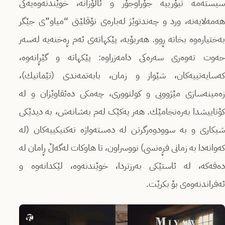
سیستەمە تیۆرییه‌ جۆراوجۆر و ئاڵۆزانە، خوێندنەوەیەکی
هەمەلایەنە، ورد و چەندتوێژ له‌باره‌ی نۆڤلێتی “میاو”ی جێگر
به‌ختیاره‌‌وه‌ بخاته‌ ڕوو. هه‌ربۆیە، پێکهاتەی ئەم ڕەخنەیە لەسەر
حەوت تەوەری سەرەکی دامەزراوە: پێکهاتە و گێڕانەوە،
کەسایەتییەکان، شێواز و زمان، بابەتمه‌ندی (تێماتیك)،
زەمینەسازی مێژوویی و کولتووری، چەمکی ده‌ئقاوێزان و له‌
كۆتاییشدا به‌ره‌نجامێك. هەر یەکێک لەم بەشانەش، بە دیدێكی
شیکاری و بە سوودوەرگرتن لە دەستەواژە تەکنیکییەکان (لە
كه‌وانه‌دا بە زمانی فڕەنسی) نووسراون، تا هاوكات له‌گه‌ڵ ڕامان له‌
ده‌قه‌كه‌، لە ئاستێکی بەرزتردا، خوێندنەوە، لێکدانەوە و
ئه‌فراندنه‌وه‌ی بۆ بکرێت.