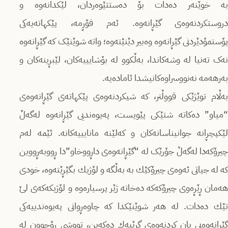
بە خوێنەر دەدات بۆ دەستتێوەردان، لێکدانەوە و
دروستکردنەوەی گێڕانه‌وه‌. ئەم فۆڕمە، پێکهاتەیه‌كی
پۆستمۆدێردنی گێڕانەوە وه‌بیر دێنێته‌وه‌؛ واته‌ شوێنێک کە گێڕانەوە
نەک تەنیا لە وشەکاندا، بەڵکوو لە بۆشایییەكان، لێبڕینەکان و
به‌رهه‌مه‌ نەنووسراوەکانیشدا ئامادەیە.
بەڵام توێژێكی قووڵتر، کە شیکردنەوەی پێکهاتەی گێڕانەوەی
“میاو” ده‌كاته‌ شتێكی پێویست، پەیوەندیی گێڕانەوە لەگەڵ
لێكپچڕانه‌‌ جوانیناسانه‌كان و كه‌لێنه‌ مانایییەکانە. ئێمە لەم
چیرۆکەدا لەگەڵ جۆرێک لە “گێڕانەوەی داڕووخاو”دا ڕووبەڕووین
كه‌ له‌ جیاتی ئه‌وه‌ی چیرۆكێك به‌ به‌ڵگه‌ و لۆژیك بگێڕێته‌وه‌، خودی
هه‌مان ڕێڕه‌وی چیرۆكه‌كه‌ ده‌خاته‌ ژێر پرسیاره‌وه‌ و لۆژیكه‌كه‌ی لێ
تێك ده‌دات. له‌ هەر شوێنێکدا کە چاوەڕوانی پەیوەندییەکی
گێڕانەوەیی یان كردنه‌وه‌ی گرێیه‌ك دەکەین، تووشی ڕۆچوون لە