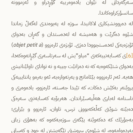
سه‌رگه‌ردانی له‌ نێوان یادەوەرییه‌ گۆڕدراو و ئەزموونە
سانسۆرکراوەکاندا.
لە دەروونشیکاری لاکانیدا، سوژە لە پەیوەندی لەگەڵ زماندا
شێوە دەگرێت و هەمیشە لە له‌ده‌ستدان و گەڕان به‌دوای
ۆبژەیەکی لەدەستچوودا دەژی. ئۆبژه‌ی ئاره‌زوو (
objet petit a
)
[6]
ی کەسایەتییه‌كه‌ی “میاو”یش لە سەرتاسەری گێڕانەوەكه‌دا،
بەدوای شتێکه‌وه‌یه‌ کە نە دەزانێت چییە و نە توانای ناولێنانیشی
هەیە. ئەم ئارەزووە بێئامانج و پەرته‌وازه‌یه‌، ئه‌و به‌ره‌و پانتایییه‌كی
پروێنه‌ر به‌كێش ده‌كات، کە تێیدا جەستە، ئارەزوو، یادەوەری و
ناسنامە له‌باری هه‌ڵپه‌سێراندان. هه‌ربۆیه‌ کەسایەتیی سەرەکی
دەبێتە شوێنی كه‌ڵه‌كه‌بوونی ترس، تاوان، ئارەزوو و بێزاری؛
به‌جۆرێك كه‌ ده‌كه‌وێته‌ پێگەی سوژەیەکه‌وه‌ کە بەهۆی زیانی
بەردەوامەوە، لە شێوەی سروشتی تێگەیشتن له‌ خود و کەسانی