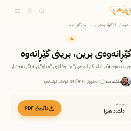
سەرەتا
/
وتار
/
گێڕانەوەی برین، برینی گێڕانەوە
وتار
گێڕانەوەی برین، برینی گێڕانەوە
خوێندنەوەیەکی "پاشگێڕانەوەیی" بۆ نۆڤلێتی "میاو"ی جێگر به‌ختیار
دڵشاد هیوا
٥ ئەیلوول ٢٠٢٥
35 خولەک خوێندنەوە
نووسەر
داگرتنی PDF
دڵشاد هیوا