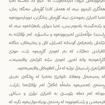
ئەزموونەکانی مرۆڤ دەردەکەوێت. لە “میاو”دا، جەستە ته‌نیا
هەڵگری ئارەزوو نییه‌، له‌ هه‌مان كاتدا گۆڕه‌پانی جەنگە؛ زمان،
ته‌نیا ئامرازی پەیوەندی نییه‌، گۆڕه‌پانی زمانگرتن‌، دووبارەبوونەوە
و بێده‌نگیشه‌؛ یادەوەرییش، ته‌نیا شوێنی یادهێنانەوە نییه‌، له‌
ڕاستیدا خۆڵەمێشی لەبیرچوونه‌وه‌ و سانسۆرە. ئەم نۆڤلێته‌ بە
تێکدانی پله‌به‌پله‌ی گونجانه‌ کەسێتی، کاتی و زمانییه‌كان، دەگاتە
ئافراندنی دەقێک، کە به‌ر له‌وه‌ی گێڕەره‌وه‌ بێت، خودی
گێڕانەوەیە؛ واته‌ له‌بریی ئه‌وه‌ی ببێته‌ ئاوێنەی واقیعییەت،
ئافرێنه‌ری ڕاستییەکی نوێیه‌ لە دڵی کەلاوەکانی واقیعییەتەوە.
لە زەمینەیەكی وه‌هادا، ناتوانرێ به‌تەنیا لە ڕوانگەی نەریتی
ڕەخنەی ئەدەبییەوە مامه‌ڵه‌ له‌گه‌ڵ ئه‌م نۆڤلێته‌دا بكرێت.
چونكه‌ ئەم دەقە پێویستی بە ئامرازی تیۆری و شیکاریی
فره‌چه‌شن و پێشکەوتووە؛ لە ڕەخنەی بونیادخوازییه‌وه‌ بگره،‌ کە