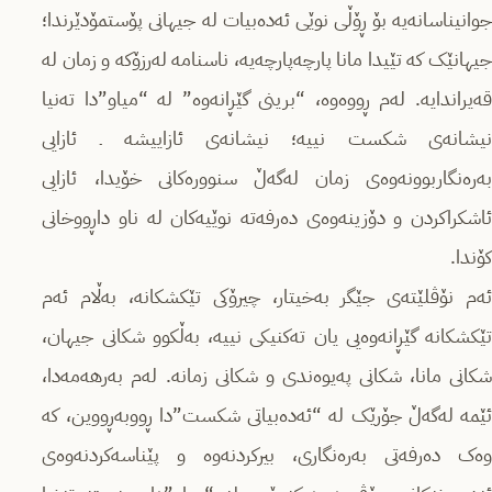
جوانیناسانەیە بۆ ڕۆڵی نوێی ئەدەبیات لە جیهانی پۆستمۆدێرندا؛
جیهانێک کە تێیدا مانا پارچەپارچەیە، ناسنامە لەرزۆکە و زمان لە
قەیراندایە. لەم ڕووەوە، “برینی گێڕانەوە” لە “میاو”دا ته‌نیا
نیشانەی شکست نییه‌؛ نیشانەی ئازاییشه‌ ـ ئازایی
بەرەنگاربوونەوەی زمان لەگەڵ سنوورەکانی خۆیدا، ئازایی
ئاشكراكردن و دۆزینه‌وه‌ی دەرفەتە نوێیه‌کان لە ناو داڕووخانی
کۆندا.
ئه‌م نۆڤلێته‌ی جێگر به‌خیتار، چیرۆکی تێكشكانه‌، به‌ڵام ئه‌م
تێكشكانه‌ گێڕانەوەیی یان تەکنیکی نییه‌، بەڵکوو شکانی جیهان،
شکانی مانا، شکانی پەیوەندی و شکانی زمانه‌. لەم بەرهەمەدا،
ئێمە لەگەڵ جۆرێک لە “ئەدەبیاتی شکست”دا ڕووبەڕووین، کە
وەک دەرفەتی بەرەنگاری، بیرکردنەوە و پێناسەکردنه‌وه‌ی