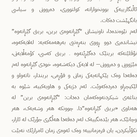
ئاڵنگارییه‌كی بوونخوازانه‌، کولتووری، دەروونی و سیاسی
بانگهێشت دەکات.
لەم نێوه‌نده‌دا، ناونیشانی “گێڕانەوەی برین، برینی گێڕانەوە”
نیشاندەری دوو ڕووی بنەڕەتیی بەرهەمەکەیە: لەلایەکەوە،
نۆڤلێته‌كه‌ برینێک ده‌گێڕێته‌وه‌ ـ برینی کەسی، کۆمەڵایەتی،
مێژوویی و دەروونی— لە لایەکی دیکەشه‌وە، خودی گێڕانەوە له‌م
ده‌قه‌دا وەک پێکهاتەیەکی زمانی و فۆڕمی، بریندار، ناتەواو و
لێكپچڕاو ده‌رده‌كه‌وێت. ئەم دژیه‌كی و هاویه‌كییه‌، شێوه‌ به‌
بناغەی شیکردنەوەکەمان دەدات: “گێڕانەوەی برین” لە
هه‌ناوی «برینی گێڕانەوە”دا. چوونكه‌ هەر وشەیەک، هەر
وچانێک، هەر بێدەنگییەک لەم دەقەدا هەڵگری جۆرێک لە ئازار،
نكۆڵیكردن، یان فره‌زمانییه‌؛ وەک ئەوەی زمان ئامرازێك نه‌بێت