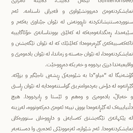
(intériorisée)دا تێکەڵ دەبێت، دەبێتە ئامرازی
نمایشکردنه‌وه‌ی دەروونشێواوی و قەیرانی ناسنامە. ئەم
سنوورده‌ستنیشانكردنه‌ ناڕوونه‌ش لە نێوان جێناوی یەکەم و
سێیەمدا، ڕەنگدانەوەیەکە لە كه‌لێنی بوونناسانه‌ی خۆئاگایییه‌
تاکەکەسییەکەی گێڕەره‌وه‌دا؛ كه‌لێنێك کە لە نێوان تێگەیشتن و
نمایشکردنه‌وه‌دا، لە نێوان جەستە و زماندا، لە نێوان یادەوەری و
واقیعیه‌تدا درزی بردووه‌ و خه‌ریكه‌ ده‌ڕووخێت.
گۆشه‌نیگا لە “میاو”دا بە شێوەیەکی ڕیشه‌یی ناجێگیر و بزۆكه‌.
گێڕانەوە لە دۆخی بەردەوامترینی گواستنەوەدایە لە نێوان ڕاستی
و خەیاڵ، یادەوەری و وه‌هم و ئێستا و ڕابردوودا. هیچ
دڵنیایییەک لە گێڕانەوەدا بوونی نییە؛ ئەوەی دەرکەوتووە، لەرزینه‌
لە پێکهاتەی تێگەیشتنی کەسایەتی و داڕووخانی سنوورەکانی
نمایشکردنەوه‌دا. ئەم شێوازە، ئەزموونێکی ئەدەبیی وا ده‌سته‌به‌ر