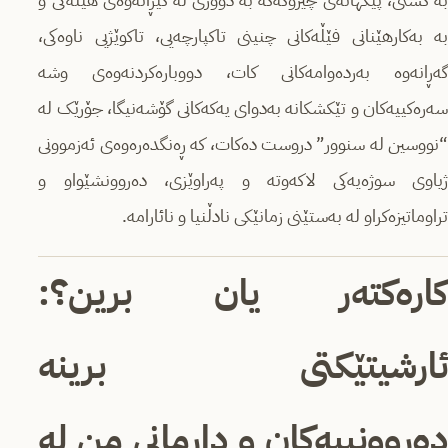
بە بەکارهێنانی فێڵەکانی چنینی تاكپارچه‌یی، تاکوێژیی ناوەكی،
گەڕانەوە به‌رده‌وامه‌كانی کات، دووبارەکردنەوەی وشە
سەرەکییەکان و تێكشكانه‌ به‌دوای یه‌كه‌كانی گۆشه‌نیگا، جۆرێک لە
“نووسین لە سنوور” دروست دەکات، کە ڕه‌نگده‌ره‌وه‌ی ئەزموونی
ژیاوی سوژەیەکی لاکەوتە و په‌راوێزی، دەروونشێواو و
تراوماتیزەکراو لە به‌ستێنی زمانێکی نادڵنیا و نائارامه‌‌.
کارەکتەر یان برین؟:
ئارشیتێكتی برینە
دەروونییەکان و داڕمانی من لە