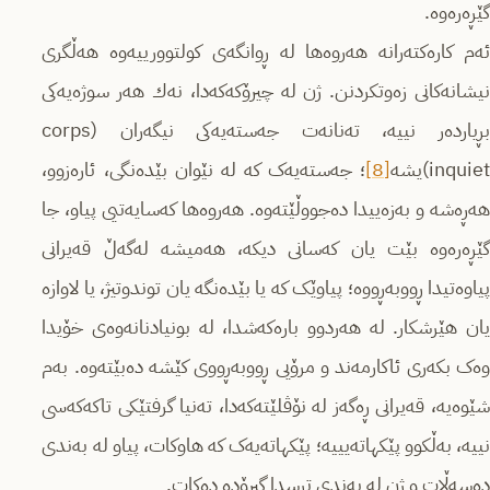
گێڕەره‌وه‌.
ئەم كاره‌كته‌رانه‌ هەروەها لە ڕوانگەی کولتوورییەوە هەڵگری
نیشانەکانی زەوتکردنن. ژن لە چیرۆكه‌كه‌دا، نەك هه‌ر سوژەیەکی
بڕیاردەر نییه‌، ته‌نانه‌ت جەستەیه‌كی نیگەران (corps
inquiet)یشه‌
[8]
؛ جەستەیەک کە لە نێوان بێده‌نگی، ئارەزوو،
هەڕەشە و بەزەییدا دەجووڵێتەوە. هه‌روه‌ها کەسایەتیی پیاو، جا
گێڕەره‌وه‌ بێت یان کەسانی دیکە، هەمیشە لەگەڵ قەیرانی
پیاوەتیدا ڕووبەڕووه‌؛ پیاوێک کە یا بێدەنگە یان توندوتیژ، یا لاوازە
یان هێرشکار. لە هەردوو باره‌كه‌شدا، لە بونیادنانەوەی خۆیدا
وەک بكه‌ری ئاكارمه‌ند و مرۆیی ڕووبه‌ڕووی كێشه‌ ده‌بێته‌وه‌. بەم
شێوەیە، قەیرانی ڕەگەز لە نۆڤلێته‌كه‌دا، تەنیا گرفتێكی تاکەکەسی
نییە، بەڵکوو پێکهاتەیییە؛ پێکهاتەیەک کە هاوکات، پیاو لە بەندی
دەسەڵات و ژن لە بەندی ترسدا گیرۆده‌ ده‌كات.