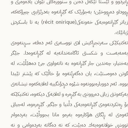
ڕابردوو و ئێستا تێکەڵ دەبن و سنوورەکانی نێوان یادەوەری و
ڕووداو ده‌ڕووخێن؛ بەجۆرێک کە گێڕانەوە به‌درێژاییی چیرۆكه‌كه‌،
زیاتر گێڕانەوەیه‌كی خەونه‌كی(récit onirique) یە تا باسكردنی
ژیانێك.
ته‌كنیكێكی سه‌رنجڕاكیش لای نووسه‌ری ئه‌م ده‌قه‌، سڕینەوەی
به‌مه‌به‌ست‌ و شکستی ئاگامه‌ندانه‌یه‌ لە گێڕانەوەدا. جێگر
به‌ختیار، چه‌ندین جار گێڕانەوە به‌ ناتەواوی جێ دەهێڵێت، لە
گوتن دەوەستێت، یان دەگەڕێتەوە بۆ خاڵێک کە پێشتر تێیدا
بووە. ئەم دووبارەبوونەوە شێوه‌ دڕدۆنگییه‌ لەلایەکەوە نیشانەی
به‌ركه‌وتنی زیانی دەروونیی به‌ گێڕەرە و لەلایەکی دیکەوە، ته‌کنیکێکه‌
بۆ ڕەتکردنەوەی گێڕانەوەیه‌كی دڵنیا و جێگیر. گێڕەره‌وه‌، لەجیاتی
ئەوەی لە ڕێگای هۆکارەوە بەرەو مانا بجووڵێت، بەردەوام
تووشی خولانه‌وه‌یه‌ك دەبێت، کە نە دەگاته‌ بەردەوامی و نە