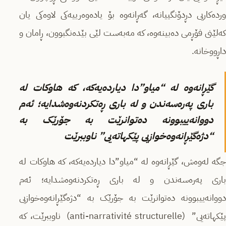
وردەکاریی دڕدۆنگییانه‌‌، گەڕانەوە بۆ یادەوەرییەکی لاوه‌كی یان
كه‌لێنی فۆڕمی دەبینه‌وه‌، کە مەبەست لێی بێده‌نگبوون، ڕامان و
داڕووخانە.
گێڕانەوە لە “میاو”دا دیاردەیەکە، کە هاوکات لە
باری پەرەسەندن و لە باری ڕەتکردنەوەشدایە؛ ئەم
دووانه‌ییبوونه‌ دەتوانرێت به‌ جۆرێک بە
“دژەگێڕانەوەخوازیی پێکهاتەیی” ناوببرێت
جگە لەوەش، گێڕانەوە لە “میاو”دا دیاردەیەکە، کە هاوکات لە
باری پەرەسەندن و لە باری ڕەتکردنەوەشدایە؛ ئەم
دووانه‌ییبوونه‌ دەتوانرێت به‌ جۆرێک بە “دژەگێڕانەوەخوازیی
پێکهاتەیی” (anti-narrativité structurelle) ناوببرێت، کە