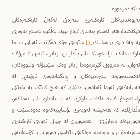
دیکە دەرچووە.
پەیوەندییەکانی کاره‌كته‌ری سەرەکی لەگەڵ كاره‌كته‌ره‌كانی
دیکەشدا، هه‌ر لەسەر بنەمای کردار نییه‌، بەڵکوو لەسەر تەوەری
ه‌رچه‌كرداری تراوماتیك
[7]
شێوەی خۆی ده‌گرێت. ئه‌وانی تر، جا
باوک، دایک، برا، خوشک یان دڵدار بن، زیاتر سێبەرن تا مرۆڤ؛
ئەوان لە دەروونی گێڕەره‌وه‌دا زیاتر وەک سێمبۆله‌ ونبووه‌كان،
له‌ده‌ستچوونه‌ بنەڕەتییەکان و ڕەنگدانەوەی ئاوێنەیی لە
قەیرانەکەی ئه‌ودا ئامادەن. دایکێ، کە هیچ کاتێک بە تۆنێكی
ڕاستەوخۆ قسە ناکات، باوکێ، کە یا نادیاره‌ یان ته‌مێكه‌ر،
دڵدارێك، کە هەمیشە له‌وبه‌ری بۆشایییه‌كه‌وه‌ ده‌وه‌ستێت و
دوورییه‌ك ده‌پارێزێ‌ – هەموویان لە جیاتی ئەوەی کاره‌كته‌ری
سەربەخۆ بن، بوونه‌ته‌ خولگه‌ی ناكامیی دەروونی و کۆمەڵایەتی