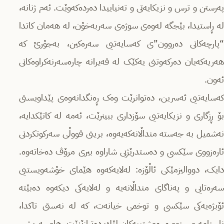
پەرستن و ترس و نزیکایەتی و تەنیاییدا دەردەکەوێت. ئەم ژنانە،
لە ڕاستیدا، بێجگه‌ له‌وه‌ی سوژەی سەربەخۆن، له‌ هه‌مان كاتدا
“پارچەكانی دەروون”ی کەسایەتیی سەرەکین، به‌جۆرێ کە
هەریەکەیان ده‌ركه‌وتنی یەکێک لە قەیرانە چارەسەرنەکراوەکانی
ئەون.
کەسایەتیی ئەسرین، دەتوانرێت وەک ڕەنگدانەوەی پێداویستی
بۆ ڕزگاری و نزیکایەتیی سۆزداری ببینرێت، ئه‌مه‌ لە کاتێكدایه‌،
نەشمیل بە جەستە منداڵانەکەیه‌وه‌، برینی قووڵی سه‌ركوتکردنی
ئارەزووی سێکسی و ده‌ستدرێژیی شاراوە بیری مرۆڤ ده‌خاته‌وه‌.
دایک، دووالیزمێكی ئاڵۆزە: لەلایەکەوە هێمای خۆشەویستیی
سەرەتایی و پەناگای منداڵانەیە و لەلایەکی دیکەوە دەبێتە
ئۆبژەیەکی سێکسی و توخمی خیانەت، کە لە نه‌ستی تاکدا،
ناسنامە و سنوورە ڕه‌وشتییه‌کان لێك ده‌ترازێنێت. هاوسەریش،