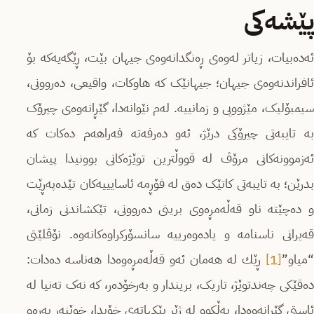
پێشەکی
ئەدەبیات، زیاتر لەوەی ڕەنگدانەوەی جیهان بێت، ڕێگەیەکە بۆ
ئافراندنه‌وه‌ی جیهان؛ جیهانێک کە هاوکات، واقیعی، دەروونی،
سیمبۆلیک، مێژوویی و زمانییە. لەم نێوانەدا، گێڕانەوەی چیرۆک
بە تایبەتی چیرۆكی درێژ، ئەو دەرفەتە فەراهەم دەکات کە
ئەزموونەکانی مرۆڤ لە قووڵترین توێژەکانی بوونیدا پیشان
بدرێن؛ بە تایبەتی کاتێک دەق لە فۆڕمە ئاسایییەکان تێدەپەڕێت
و دەچێتە ناو قەڵەمڕەوی برینی دەروونی، تێكشاندنی زمانی،
قەیرانی ناسنامە و یادەوەرییه‌ سانسۆرکراوەکانه‌وه‌. نۆڤلێتی
“میاو”
[1]
ڕێك لە هەمان ئەو قەڵەمڕەوەدا هەناسە دەدات:
دەقێکی چەندتوێژ، تاریک، بریندار و به‌رخۆده‌ر، کە نەک تەنیا لە
ئاستی گێڕانەوەدا، بەڵکوو لە ژێر پێکهاتەی خۆیدا، خوێنەر بەرەو