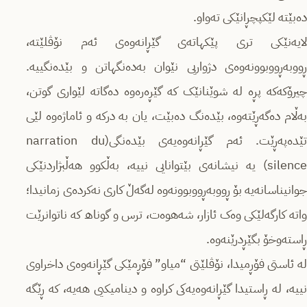
ده‌بێته‌ لێكپچڕانێكی ته‌واو.
لایه‌نێكی تری پێکهاتەی گێڕانەوەی ئه‌م نۆڤلێته‌،
ڕووبه‌ڕووبوونه‌وه‌ی دژواریی نێوان به‌دەنگهاتن و بێدەنگییە.
چیرۆکه‌كه‌ پڕە لە شوێنانێک کە گێڕەره‌وه‌ دەگاتە لێواری گوتن،
بەڵام دەگەڕێتەوە، بێدەنگ دەبێت، یان بە دركه‌ و ئاماژەوە لێی
تێدەپەڕێت. ئەم گێڕانەوەیه‌ی بێدەنگی‌(narration du
silence) یه‌ نیشانەی بێتوانایی نییه‌، بەڵکوو هەڵبژاردنێکی
جوانیناسانەیە بۆ ڕووبەڕووبوونەوە لەگەڵ کاری نەکرده‌ی زمانیدا؛
واتە کارگه‌لێكی وەک ئازار، شەهوەت، ترس و گوناھ کە ناتوانرێت
ڕاستەوخۆ بگێڕدرێنەوە.
لە ئاستی فۆڕمیدا، نۆڤلێتی “میاو” فۆڕمێكی گێڕانەوەی داخراوی
نییە، له‌ ڕاستیدا گێڕانەوەیەکی کراوە و دینامیكیی هەیە، کە ڕێگە