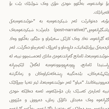
بۆ نواندنه‌وه‌، بەڵکوو خودی خۆی وەک شوێنێك بێت بۆ
قەیرانێك.
بۆیە، ده‌توانرێت ئه‌م شیکردنەوەیه‌ به‌ “خوێندنەوەیەکی
پاشگێڕانەوەیی”(post-narrative) دابنرێت؛ شیکردنەوەیەک
کە گێڕانەوە، نه‌ك وەک کارێکی سه‌پێنراو و جێگیر، بەڵکوو وه‌ك
كرده‌یه‌كی پرۆبلێماتیک، داڕوخاو و لەرزۆک لەبەرچاو دەگرێت. لەم
خوێندنەوەیەدا، ئامانج گەڕاندنەوەی مانای لەدەستچوو نییه‌، له‌
ڕاستیدا ئامانج، ڕووبەڕووبوونەوەیه‌ لەگەڵ لێكپچڕانه‌
پێكهێنه‌ره‌كان، بێدەنگییه‌ ڕیشه‌كه‌نكراوه‌كان و زمانگرتنه‌
دەروونییەکاندا. “میاو” لەم خوێندنەوەیەدا، ئیتر تەنیا چیرۆکێک
نییە له‌بارەی کەسێک یان دۆخێکه‌وه‌، ئه‌مه‌ ده‌قێكه‌ خودی
گێڕانەوە وەک مەیدانی ناکۆکی زمانی، دەروونی و مێژوویی
ده‌خاته‌وه‌ ڕوو؛ دەقێک کە به‌ته‌نیا ناگێڕێته‌وه‌، بەڵکوو گێڕانەوە