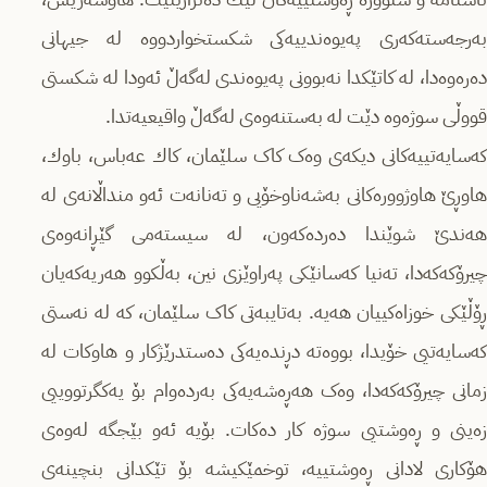
به‌رجه‌سته‌كه‌ری پەیوەندییەکی شکستخواردووە لە جیهانی
دەرەوەدا، لە کاتێكدا نەبوونی پەیوەندی لەگەڵ ئەودا لە شکستی
قووڵی سوژەوه‌ دێت لە بەستنەوەی لەگەڵ واقیعیه‌تدا.
کەسایەتییەكانی دیكه‌ی وەک کاک سلێمان، كاك عه‌باس، باوك،
هاوڕێ هاوژووره‌كانی به‌شه‌ناوخۆیی و تەنانەت ئه‌و منداڵانه‌ی لە
هه‌ندێ شوێندا دەردەکەون، لە سیستەمی گێڕانەوەی
چیرۆکه‌كه‌دا، تەنیا کەسانێكی په‌راوێزی نین، بەڵکوو هەریەکەیان
ڕۆڵێکی خوزاه‌كییان هەیە. بەتایبەتی کاک سلێمان، کە لە نه‌ستی
کەسایەتیی خۆیدا، بووەتە دڕندەیه‌كی ده‌ستدرێژكار و هاوکات لە
زمانی چیرۆکه‌كه‌دا، وەک هەڕەشەیەکی بەردەوام بۆ یەکگرتووییی
زه‌ینی و ڕه‌وشتیی سوژە کار دەکات. بۆیه‌ ئەو بێجگه‌ له‌وه‌ی
هۆکاری لادانی ڕه‌وشتییه‌، توخمێكیشه‌ بۆ تێکدانی بنچینەی