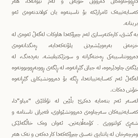
داڕووخاوەکانی دەروونی خۆیەتی و لەم نێوانەدا، هەر
کەسایەتییەک ئامرازێکە بۆ ناسینەوە یان كولاندنه‌وه‌ی ئەو
برینانە.
بە گشتی، كاره‌كته‌رسازی لەم چیرۆکەدا هاوكات له‌گه‌ڵ ئه‌وه‌ی‌ لە
خزمەتی به‌ره‌وپێشبردنی پلۆته‌كه‌دایه‌، ڕەنگدانەوەی
دەروونناسییەکی ڕەخنەگرانە و سوبژێکتیڤیشە. به‌رده‌نگ، لە
پێگه‌ی چاودێره‌وه‌، له‌ جیاتی گێڕانه‌وه‌، لە ڕێگەی ڕووبەڕووبوونەوە
لەگەڵ ئەم کەسایەتییانه‌دا، ڕێگه‌ بۆ دەروونشیکاریی گێڕانەوە
خۆش ده‌كات.
له‌سه‌ر ئه‌م بنه‌مایه‌ ده‌كرێ بڵێین لە نۆڤلێتی “میاو”دا،
کەسایەتییەکان سەرچاوەی دەروونشێواوی، قەیرانی ناسنامە و
شەڕی کولتووری ـ کۆمەڵایەتین. ئەوان وەک خاڵگه‌لێكی
وەرچەرخان لە پانتاییی نه‌ستی چیرۆکه‌كه‌دا کار دەکەن و نەک هەر