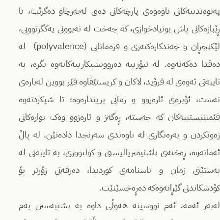
پەیوەندییەکانی ناوەوەی پارچەکانی دەق لەبەرچاو دەگرێت، تا
ڕێبازه‌كانی پاش بونیادخوازی، کە جه‌خت له‌ نەبوونی یەکگرتوویی،
لێكپچڕان و چەندكاره‌كته‌ری و فره‌مانایی (polyvalence) لە
دەقدا دەکەنەوە. لە تیۆرییە دەروونشیکارییەکانه‌وه بگره‌‌، بە
تایبەتی ئەوەی لە فرۆید، لاکان و کریستێڤاوە فێر بووین له‌بارەی
نه‌ست، ئۆبژەی ئاره‌زوو و زمانی برینداره‌وه‌؛ تا شیکردنەوە
فێمینیستییەکان کە جەستە، ڕەگەز و ئارەزوو وەک بوارەکانی
زەوتکردن و بەرەنگاری لە ناوەندی سەرنجدا دادەنێن. لە پاڵ
ئەمانەوە، ڕەخنەی پاشئیمپریالیستی و کولتووری، بە تایبەتی لە
به‌ستێنی زمان و ناسنامەی کوردیدا، دەرفەتی زۆرتر بۆ
کۆدشکاندنی گێڕانەوەكه‌ ده‌ڕه‌خسێنێت.
له‌به‌ر ئه‌مه‌،‌ ئەم نووسینە هەوڵی داوە بە پشتبەستن بەم