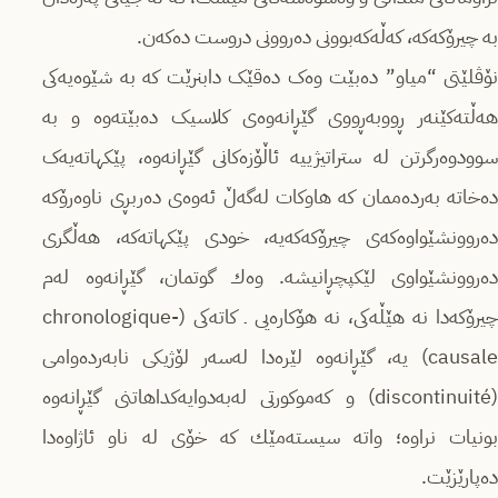
به‌ چیرۆكه‌كه‌‌، كه‌ڵه‌كه‌بوونی دەروونی دروست دەکەن.
نۆڤلێتی “میاو” دەبێت وەک دەقێک دابنرێت کە به‌ شێوه‌یه‌كی
هه‌ڵته‌كێنه‌ر‌ ڕووبه‌ڕووی گێڕانەوەی کلاسیک ده‌بێته‌وه‌ و بە
سوودوەرگرتن لە ستراتیژییە ئاڵۆزەکانی گێڕانەوە، پێکهاتەیەک
ده‌خاته‌ به‌رده‌ممان کە هاوكات له‌گه‌ڵ ئه‌وه‌ی دەربڕی ناوەرۆکه‌
ده‌روونشێواوه‌كه‌ی چیرۆكه‌كه‌یه‌، خودی پێکهاتەكه‌، هەڵگری
دەروونشێواوی لێكپچڕانیشە. وه‌ك گوتمان، گێڕانەوە لەم
چیرۆکەدا نە هێڵه‌کی، نە هۆکارەیی ـ کاته‌كی (chronologique-
causale) یە، گێڕانه‌وه‌ لێره‌دا لەسەر لۆژیکی نابه‌رده‌وامی
(discontinuité) و كه‌موكورتی لەبه‌دوایه‌كداهاتنی گێڕانه‌وه‌
بونیات نراوه‌؛ واته‌ سیسته‌مێك کە خۆی لە ناو ئاژاوەدا
ده‌پارێزێت.