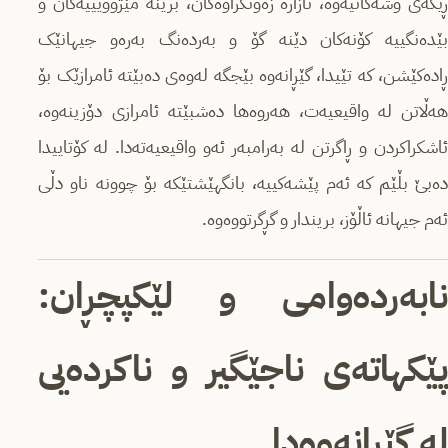
ڕێگەی وشەکانیەوە، ئازارە زەوتکراوەکان، برینە مێژوویییەکان و
بێدەنگییە کۆنەکان دێنه‌ گۆ و به‌رده‌نگ بەرەو جیهانێک
ڕادەکێشن، کە تێیدا، گێڕانەوە بێجگه‌ له‌وه‌ی ده‌بێته‌ ئامرازێک بۆ
هەڵاتن لە واقیعیەت، هه‌روه‌ها ده‌شبێته‌ ئامرازی دۆزینەوە،
ئاشکراکردن و ڕاگرتن لە بەرامبەر ئه‌و واقیعیه‌ته‌دا. له‌ كۆتاییدا
ده‌بێ بڵێم كه‌ ئەم پێشەکییە، بانگهێشتێکە بۆ چوونە ناو دڵی
ئەم جیهانە ئاڵۆز، بریندار و گڕگرتووه‌وە.
نابه‌رده‌وامی و لێكپچڕان‌‌:
ێكهاته‌ی نا
جێگیر و ناكرده‌یی
له‌ گێڕانه‌وه‌دا‌