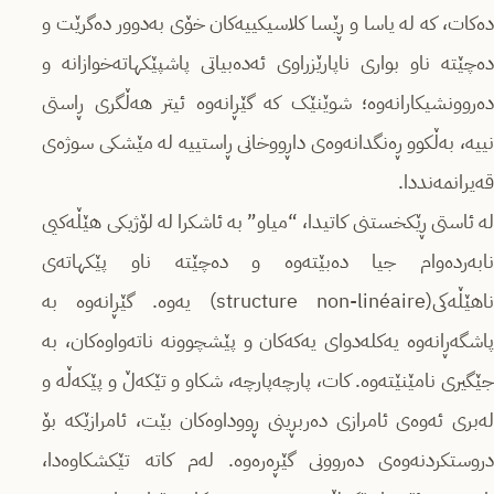
دەکات، کە لە یاسا و ڕێسا کلاسیکییه‌كان خۆی به‌دوور ده‌گرێت و
دەچێتە ناو بواری ناپارێزراوی ئەدەبیاتی پاشپێكهاته‌خوازانه‌ و
دەروونشیکارانه‌وه‌؛ شوێنێک کە گێڕانەوە ئیتر هەڵگری ڕاستی
نییه‌، بەڵکوو ڕەنگدانەوەی داڕووخانی ڕاستییە لە مێشکی سوژەی
قەیرانمه‌نددا.
لە ئاستی ڕێکخستنی کاتیدا، “میاو” بە ئاشکرا لە لۆژیکی هێڵه‌کیی
نابه‌رده‌وام جیا دەبێتەوە و دەچێتە ناو پێکهاتەی
ناهێڵه‌کی(structure non-linéaire) یه‌وه‌. گێڕانەوە بە
پاشگه‌ڕانه‌وه‌ یه‌كله‌دوای یه‌كه‌كان و پێشچوونه‌ ناتەواوەکان، به‌
جێگیری نامێنێتەوە. کات، پارچەپارچە، شکاو و تێكه‌ڵ و پێكه‌ڵه‌ و
لەبری ئەوەی ئامرازی دەربڕینی ڕووداوەکان بێت، ئامرازێکە بۆ
دروستکردنەوەی دەروونی گێڕەره‌وه‌. لەم کاتە تێكشكاوه‌دا،