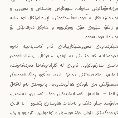
میزبه‌خۆداكردنی شه‌وانه‌، سووکایەتی جەستەیی و دەروونی و
توندوتیژییه‌كانی ماڵەوە، هه‌ڵسوكه‌وتی خراپی هاوڕێكانی قوتابخانه‌
و زانكۆ، شێوه‌ی خۆی وه‌رگرتووه‌ و هەرگیز دەرفەتێكی بۆ
بونیادنانەوە نەبووە.
شیکردنەوەی دەروونشیکارییانه‌ی ئه‌م کەسایەتییه‌ ئه‌وه‌
دەردەخات، کە مێشکی بە توندی سەرقاڵی پیشاندانه‌وه‌ی
نه‌ستی سه‌ركوتکراوە. ئەوەی لە گێڕانەوەكه‌دا دەردەکەوێت،
ئاوێنەی واقیعییه‌تێكی دەرەكی نییه‌، بەڵکوو ڕەنگدانەوەیەکی
سیمبۆلیكی منی ناوه‌كیی هه‌ڵوه‌شاوه‌یه‌. پەیوەندی ئەو لەگەڵ
ژناندا – بەتایبەتی کەسایەتییەکانی وەک ئەسرین، نەشمیل،
مامۆستا چنار، دایک و تەنانەت هاوسەری پێشوو – لە قاڵبی
کرده‌وه‌گه‌لێكی نێوان خۆشەویستی و توندوتیژی، ئارەزوو و ڕق،