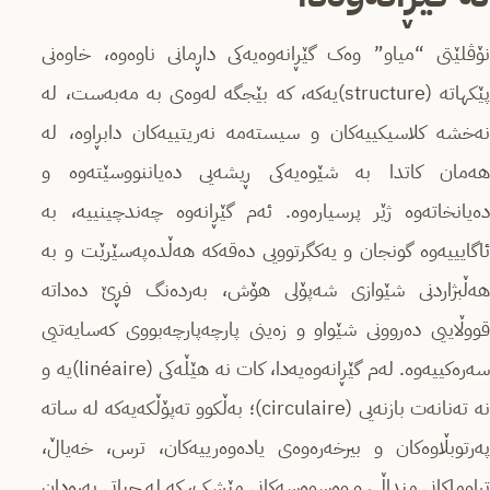
نۆڤلێتی “میاو” وەک گێڕانەوەیەکی داڕمانی ناوەوە، خاوەنی
پێکهاتە (structure)یه‌كه‌،‌ کە بێجگه‌ له‌وه‌ی بە مەبەست، لە
نەخشە کلاسیکییەکان و سیسته‌مه‌ نەریتییەکان دابڕاوە، له‌
هه‌مان كاتدا بە شێوەیەکی ڕیشه‌یی‌ دەیاننووسێتەوە و
ده‌یانخاته‌وه‌ ژێر پرسیاره‌وه‌. ئەم گێڕانەوە چەندچینییە، بە
ئاگایییەوە گونجان و یه‌كگرتوویی ده‌قه‌كه‌ هه‌ڵده‌په‌سێرێت و بە
هەڵبژاردنی شێوازی شه‌پۆلی هۆش، به‌رده‌نگ فڕێ ده‌داته‌
قووڵاییی دەروونی شێواو و زه‌ینی پارچەپارچەبووی کەسایەتیی
سەرەکییه‌وه‌. لەم گێڕانەوەیەدا، کات نە هێڵه‌كی (linéaire)یه‌ و
نە تەنانەت بازنەیی (circulaire)؛ بەڵکوو ته‌پۆڵكه‌یه‌كه‌ لە ساتە
په‌رتوبڵاوه‌كان و بیرخه‌ره‌وه‌ی یاده‌وه‌رییه‌كان، ترس، خەیاڵ،
تراوماکانی منداڵی و وەسوه‌سەکانی مێشک‌، کە لە جیاتی په‌ره‌دان