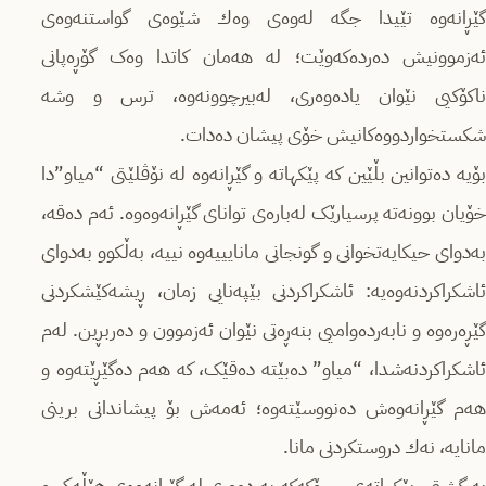
گێڕانەوە تێیدا جگه‌ له‌وه‌ی وه‌ك شێوەی گواستنەوەی
ئەزموونیش ده‌رده‌كه‌وێت؛ له‌ هه‌مان كاتدا وەک گۆڕه‌پانی
ناکۆکیی نێوان یادەوەری، لەبیرچوونه‌وه‌، ترس و وشە
شکستخواردووەکانیش خۆی پیشان دەدات.
بۆیه‌ ده‌توانین بڵێین كه‌ پێکهاتە و گێڕانەوە لە نۆڤلێتی “میاو”دا
خۆیان بوونەتە پرسیارێک له‌بارەی توانای گێڕانەوەوه‌. ئەم دەقە،
بەدوای حیکایەتخوانی و گونجانی مانایییه‌وه‌ نییه‌، بەڵکوو بەدوای
ئاشکراکردنەوه‌یه‌: ئاشکراکردنی بێپەنایی زمان، ڕیشه‌كێشكردنی
گێڕەره‌وه‌ و نابه‌رده‌وامیی بنەڕەتی نێوان ئەزموون و دەربڕین. لەم
ئاشکراکردنەشدا، “میاو” دەبێتە دەقێک، کە هه‌م ده‌گێڕێته‌وه‌ و
هه‌م گێڕانەوەش دەنووسێتەوە؛ ئه‌مه‌ش بۆ پیشاندانی برینی
مانایه، نه‌ك دروستکردنی مانا‌.
بە گشتی، پێکهاتەی چیرۆکه‌كه‌ بە دووری لە گێڕانەوەی هێڵه‌كی و