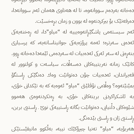
ده‌خاته‌ بەردەم سووانه‌وه‌، تا لە هه‌ناوی هەمان ئەم سووانه‌دا،
دەرفەتێک بۆ بیرکردنەوە لە بوون و زمان بڕه‌خسێت.
ئەم سیسته‌می پاشگێڕانەوەیییە لە “میاو”دا، لە ڕەخنەیه‌كی
ئەدەبی سه‌رتره‌؛ ئەمە پرۆژەیەکی جوانیناسانەیە، کە پرسیاری
بنه‌ڕه‌تی لە سەر ئەرکی ئەدەبیات لە سەردەمی ئێمەدا ده‌خاته‌ ڕوو.
کاتێک زمانە نەریتییەکانی دەسەڵات، سیاسه‌ت و کولتوور لە
قەیراندان، ئەدەبیات چۆن دەتوانێت وه‌ك دەنگێکی ڕاستگۆ
بمێنێتەوە؟ وەڵامی نۆڤلێتی “میاو” ئەوەیە کە بە تێکدانی خۆی،
بە ئاشکراکردنی برینەکانی خۆی، بە ڕەتکردنەوەی هەموو
شێوەکانی دڵنیایی، دەتوانێت بگاتە ڕاستییەکی نوێ ـ ڕاستیی برین،
ڕاستیی ژان و ڕاستی بێدەنگی.
هه‌ربۆیه‌، “میاو” تەنیا چیرۆكێك نییه‌، بەڵکوو مانیفێستێکی