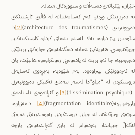
خێزان، پێکهاتەی دەسەڵات و سنوورەکانی متمانە.
بە دەربڕینێکی وردتر، ئەم کەسایەتییانە لە قاڵبی ئارشیتێكتی
ه‌روونبرینی (architecture des traumatismes)
[2]
دا
شێوەیان پێ دراوە، نه‌ك لەسەر بنەمای کردارە کلاسیکییەکانی
چیرۆکنووسی. هەریەکێ له‌مانه‌، دەنگدانەوەی خوازه‌كیی برینێکی
دەروونییە، جا ئەو برینە لە یادەوەریی زەوتکراوەوە هاتبێت، یان
لە ئەزموونێكی بینراوه‌وه‌. بەم شێوەیە، په‌یڕه‌وی کەسایەتی
دروستکردن لە “میاو”دا لەسەر بنەمای تەکنیکی دەروونپه‌رتی
(dissémination psychique
[3]
و گێڕانەوەی ناسنامەی
پارچه‌پارچه‌(fragmentation identitaire)
[4]
دامەزراوە.
سوژەی چیرۆکه‌كه‌، لە جیاتی دروستکردنی پەیوەندییەکی دەرەكی
لەگەڵ جیهاندا، بەردەوام لە باری گەڕاندنەوەی پارچە