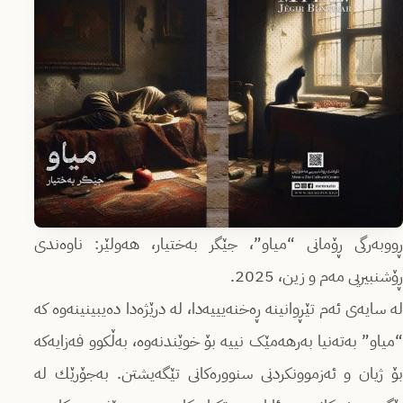
ڕووبەرگی ڕۆمانی “میاو”، جێگر بەختیار، هه‌ولێر: ناوه‌ندی
ڕۆشنبیریی مه‌م و زین، 2025.
له ‌سایه‌ی ئه‌م تێڕوانینه‌ ڕه‌خنه‌یییه‌دا، له ‌درێژەدا دەیبینینەوە كه‌
“میاو” به‌ته‌نیا بەرهەمێک نییه‌ بۆ خوێندنەوە، بەڵکوو فەزایەکه‌
بۆ ژیان و ئەزموونکردنی سنوورەکانی تێگەیشتن. به‌جۆرێك لە