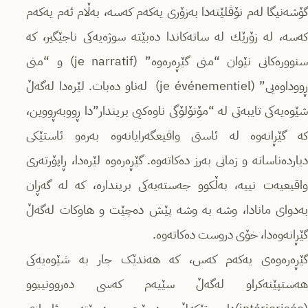
گۆشه‌نیگا لەم نۆڤلێته‌دا بەزۆری یەکەم کەسە، بەڵام ئەم یەکەم
کەسە، لە زۆرێك لە ساتەکاندا دەبێتە سوژەیەکی ناجێگیر، کە
سنوورەکانی نێوان “منی گێڕەره‌وه‌” (je narratif) و “منی
ڕووداوەیی” (je événementiel) لەناو دەبات. لێرەدا لەگەڵ
شێوەیەکی تایبەتی لە “مۆنۆلۆگی ناوەكیی بریندار”دا ڕووبەڕووین،
کە گێڕانەوە لە ئاستی واقیعگەرایانەوە بەرەو ئاستێکی
دیارده‌ناسانه‌ و زمانی بەرز دەکاتەوە. گێڕەره‌وه لێره‌دا‌، ڕاپۆرتەری
واقیعیەت نییه‌، بەڵکوو جەستەیەکی بریندارە، کە لە گەڕان
بەدوای مانادا، وشە بە وشە پێش دەچێت و هاوکات لەگەڵ
گێڕانەوەدا، خۆی دروست دەکاتەوە.
گێڕەره‌وه‌ی یەکەم کەس، کە هەندێک جار بە شێوەیەکی
هه‌ستپێنه‌كراو لەگەڵ سێیەم کەسی ده‌روونیبوو