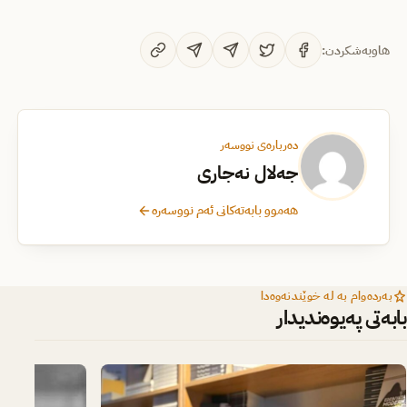
هاوبەشکردن:
دەربارەی نووسەر
جەلال نەجاری
هەموو بابەتەکانی ئەم نووسەرە
بەردەوام بە لە خوێندنەوەدا
بابەتی پەیوەندیدار