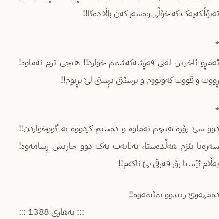
تەپۆڵکەیەک کە خۆڵی وەسەر کەن باڵا دەکا!!
*
ئەمڕو ئاخرین لەتی فەڕشەکەشمم خوارد!! ‌هیچی ترم نەماوه!
ڕووت و قووت کەوتووم و برسێتی بڕستی لێ بڕیوم!!
*
دوو سێ رۆژە هیچم نەماوە و دەستم کردووە بە گووخواردن!!
سەرەتا بێزم هەڵدەستا، تەنانەت یەک دوو جاریش ڕشامەوه!
بەڵام ئێستا زۆر فەرقی پێ ناکەم!!
دەمهەوێ زیندوو بمێنمەوە!!
::: بەهاری 1388 :::