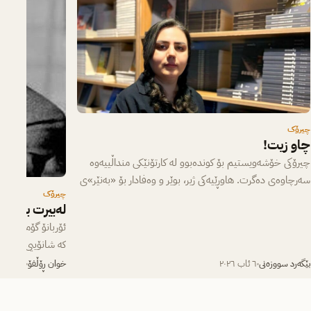
چیرۆک
چاو زیت!
چیرۆکی خۆشەویستیم بۆ کوندەبوو لە کارتۆنێکی منداڵییەوە
سەرچاوەی دەگرت. هاوڕێیەکی ژیر، بوێر و وەفادار بۆ «بەنێر»ی
چیرۆک
بچووک، کە لە یەکەم…
لەبیرت بێت
ئۆربانۆ گۆمێزت لە
کە شانۆییی ”گۆران
سەردەمی پەتای ئە
بێگەرد سووزەنی
٦ ئاب ٢٠٢٦
خوان ڕۆڵفۆ
٥ ئاب ٢٠٢٦