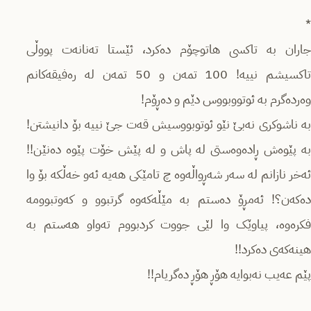
*
جاران بە تاکسی هاتوچۆم دەکرد، ئێستا تەنانەت پووڵی
تاکسیشم نییه! 100 تمەن و 50 تمەن لە رەفیقەکانم
وەردەگرم بە ئوتووبووس دێم و دەڕۆم!
بە ناشوکری ‌نەبێ نێو ئوتوبووسیش قەت جێ نییە بۆ دانیشتن!‌
بە پێوەش ڕادەوەستی لە پاش و لە پێش خۆت پێوە‌ دەنێن!!‌
ئەخر نازانم لە سەر شەڕواڵەوه چ تامێکی هەیە ئە‌و خەڵکە بۆ وا
دەکەن؟! ئەمڕۆ دەستم بە مێڵەکەوە گرتبوو و کەوتبوومە
فکرەوە، پیاوێک وا لێی جووت کردبووم تەواو هەستم بە
هینەکەی دەکرد!!
پێم عەیب نەبوایە هۆڕ هۆڕ دەگریام!!‌