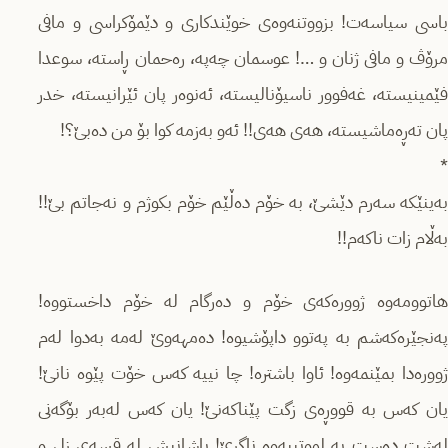
باسی سیاسەت! بزووتنەوەی خوێندکاری و دێمۆکراسی و مافی
مرۆڤ و مافی ژنان و …! عوسمان چەپە، رەحمان ڕاستە، سوعدا
فێمینیستە، غەفوور ناسیۆنالیستە، ئەنوەر پان ئێرانیستە، خدر
پان تەڕەماشیستە، هەی هەی!! ئەو بەزمه کوا بۆ من دەبێ؟!
*
بەینێکە سەرم دێشێ، بە خۆم دەڵێم خۆم بکوژم و نەجاتم بێ!!
بەڵام زات ناکەم!!
هاتوومە‌وە ژوورەکەی خۆم و دەرگام لە خۆم داخستووە!
پەنجێرەکەشم بە پەتوو داپۆشیوه!‌ دەمهەوێ لەمە‌ بەدوا لەم
ژوورەدا بمێنمەوە! ئاوا باشترە! چا نییە کەس خۆت پێوە نانێ!
یان کەس بە قووڕەی زگت پێناکەنێ! ‌یان کەس لەبەر بۆگەنی
لەشت دەست بە لووتییەوە ناگرێ! پاشانیش لە قسەی زل و