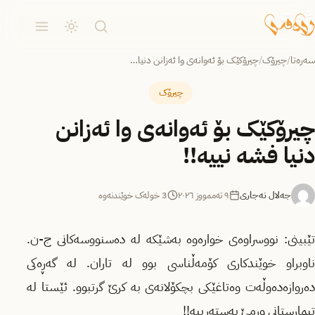
سەرەتا
/
چیرۆک
/
چیرۆکێک بۆ ئەوانەی وا ئەزانن دنیا…
چیرۆک
چیرۆکێک بۆ ئەوانەی وا ئەزانن
دنیا فشە نییە!!
جەلال نەجاری
٩ تەممووز ٢٠٢٦
3 خولەک خوێندنەوە
تێبینی: نووسراوەی خوارەوە بەشێکه لە دەسنووسەکانی ج-ن.
ناوبراو خوێندکاری کۆمەڵناسی بوو لە تاران. لە گەڕەکی
دەروازەدەوڵەت وەتاغێکی بچکۆلانەی بە کرێ گرتبوو. ئێستا له
تیمارستانی ورمێ بەستەرییە!!