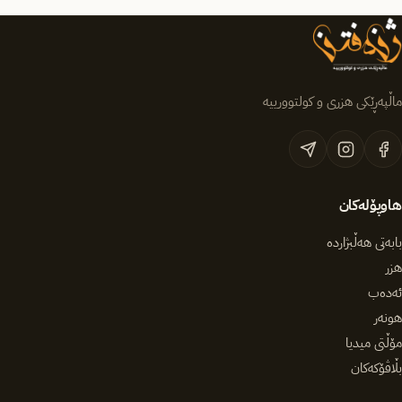
ماڵپەڕێکی هزری و کولتوورییە
هاوپۆلەکان
بابەتی هەڵبژاردە
هزر
ئەدەب
هونەر
مۆڵتی میدیا
بڵاڤۆکەکان