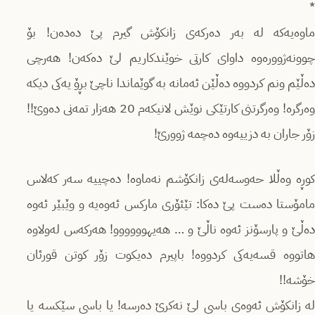
*
ماوەیەکە لە بەر دەرکەی زانکۆش گیرم پێ‌ دەدەن! بۆ
چوونەژوورەوە داوای کارتی خوێندکاریم لێ‌ دەکەن! هەرچی
دەڵێم ونم کردووە دەڵێن ئەمانە بە گوێماندا ناچێ بڕۆ یەکی دیکە
وەرگره! وەرگرتنی کارتێکی نوێش لانیکەم 20 هەزار تمەنی دەوێ!!
زۆر جاران بە دزییەوە دەچمە ژوورێ!
کوڕە وەڵلا حەوسەلەی زانکۆشم نەماوە! دەچییه سەر کەلاس
مامۆستا دەست پێ دەکا: تێئۆری مارکس ئەوەیە و وێبێر ئەوە
دەڵێ و پارسۆنز ئەوە ناڵێ و … هەیهوووووو! هەرکەس لەولاوە
هاتووە قسەیەکی کردووە!‌ باپیرم دەیکوت زۆر کوتن قورئان
خۆشه!!
لە زانکۆش ئەوەی باسی لێ نەکرێ دەرسە! یا باسی سێکسە یا