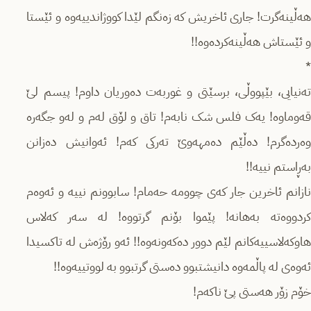
هەڵینەگرت! جاری ئاخریش کە زەنگم لێدا کووژاندییەوه و ئێستا
و ئێستاش هەڵینەکردەوە!!
*
تەنیایی، بێپووڵی، برسێتی و غوربەت دەوریان داوم! پیسم لێ
قەوماوە! یەک فلس شک نابەم! تاق و لۆق لەم و لەو جگەرە
وەردەگرم! دەڵێم دەمهەوێ تەرکی کەم! ئەوانیش دەزانن
بەڕاستم نییە!!
نازانم ئاخرین جار کەی چوومە حەمام! سابوونم نییە و ئەوەم
کردووەته بەهانە! پێموا بۆنم گرتووە! لە سەر کەلاس
هاوکەلاسییەکانم لێم دوور دەکەونەوە!! ئەو رۆژەش لە تاکسیدا
ئەوەی لە پاڵمەوە دانیشتبوو دەستی گرتبوو بە لووتییەوە!!
خۆم زۆر هەستی پێ ناکەم!