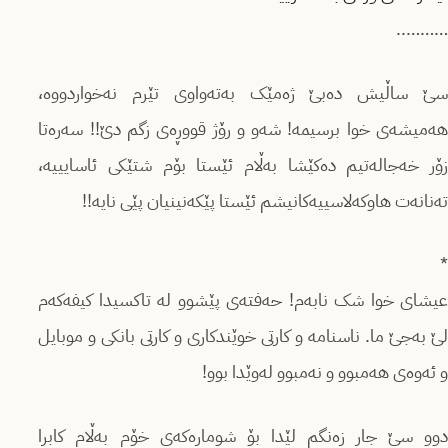
………..
سێ ساڵیش دەبێ ژەمێک بەتەواوی تێرم نەخواردووە،
هەمیشەی خوا برسیمە! شەو و رۆژ قووڕەی زگم دێ!! سەرەتا
زۆر خەجالەتیم دەکێشا بەڵام ئێستا بۆم شتێکی ئاسایییە،
تەنانەت هاوکەلاسییەکانیشم ئێستا پێکەنینیان پێی نایە!!
*
عیشای خوا شک نابەم! حەفتەی پێشوو لە تاکسیدا کیفەکەم
لێ بەجێ ما. ناسنامە و کارتی خوێندکاری و کارتی بانکی و موبایل
و ئەوەی هەمبوو و نەمبوو لەوێدا بوو!
دوو سێ جار زەنگم لێدا بۆ شومارەکەی خۆم بەڵام کابرا