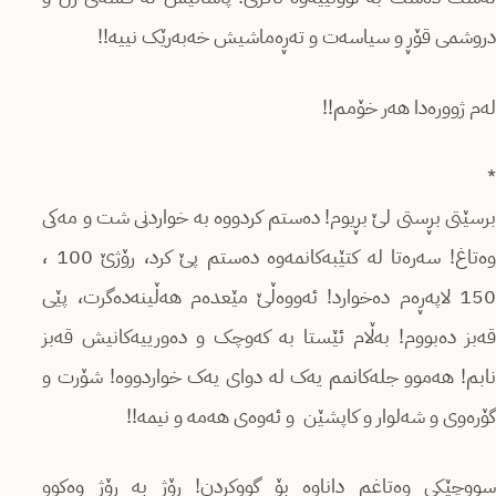
دروشمی قۆڕ و سیاسەت و تەڕەماشیش خەبەرێک نییە!!
لەم ژوورەدا هەر خۆمم!!
*
برسێتی بڕستی لێ ‌بڕیوم! دەستم کردووە بە خواردنی شت و مەکی
وەتاغ! سەرەتا لە کتێبەکانمەوه دەستم پێ کرد، رۆژێ 100 ،
150 لاپەڕەم دەخوارد! ‌ئەووەڵێ مێعدەم هەڵینەدەگرت، پێی
قەبز دەبووم! بەڵام ئێستا بە کەوچک و دەورییەکانیش قەبز
نابم! هەموو جلەکانمم یەک لە دوای یەک خواردووە! شۆرت و
گۆرەوی و شەلوار و کاپشێن و ئەوەی هەمە و نیمە!!
سووچێکی وەتاغم داناوه بۆ گووکردن! ڕۆژ بە ڕۆژ وەکوو