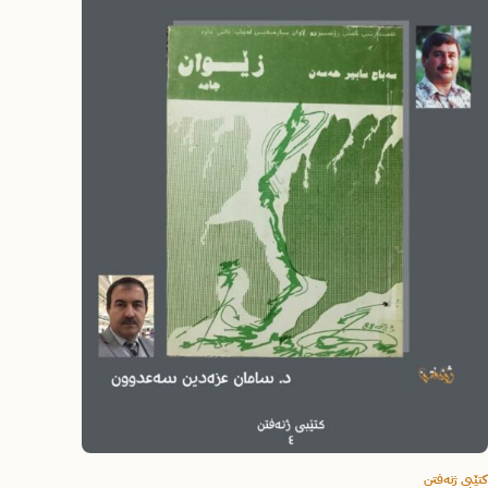
کتێبی ژنەفتن