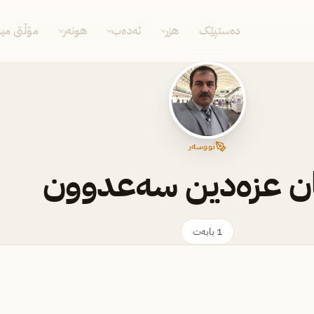
دەستپێک
هزر
ئەدەب
هونەر
مۆڵتی مید
نووسەر
ن عزەدین سەعدوون
1 بابەت