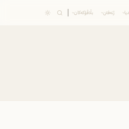
یا
ژنەفتن
بڵاڤۆکەکان