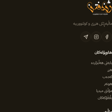
ماڵپەڕێکی هزری و کولتوورییە
هاوپۆلەکان
بابەتی هەڵبژاردە
هزر
ئەدەب
هونەر
مۆڵتی میدیا
بڵاڤۆکەکان
ماڵپەڕ