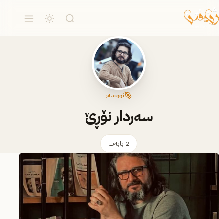
نووسەر
سەردار نۆڕێ
2 بابەت