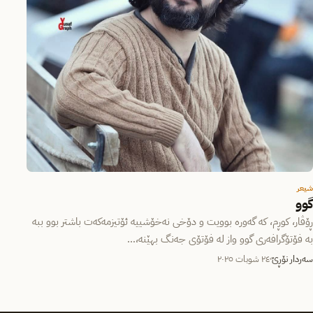
شیعر
گوو
ڕۆڤار، کوڕم، کە گەورە بوویت و دۆخی نەخۆشییە ئۆتیزمەکەت باشتر بوو ببە
بە فۆتۆگرافەری گوو واز لە فۆتۆی جەنگ بهێنە،…
سەردار نۆڕێ
٢٤ شوبات ٢٠٢٥