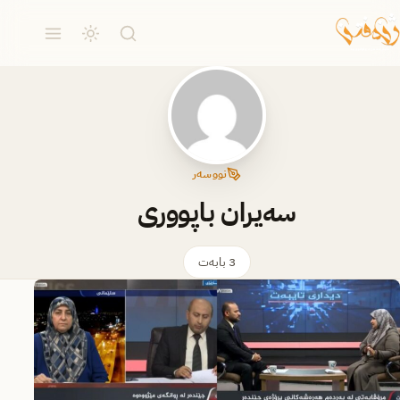
نووسەر
سەیران باپووری
3 بابەت