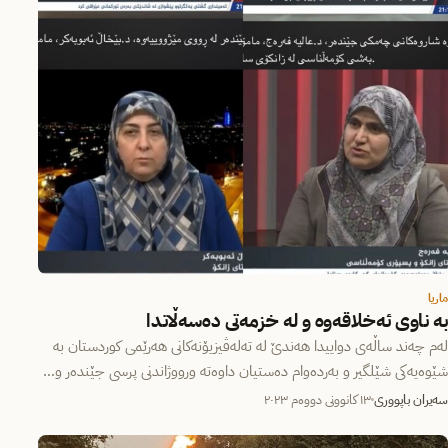
ماریا
بە ناوی ئەخلاقەوە و لە خزمەتی دەسەڵاتدا
لەم چەند ساڵەی دواییدا هەندێ لە تەلەڤیزیۆنەکانی هەرێمی کوردستان بە
شێوەیەکی شێلگیر و بەردەوام دەستیان داوەتە ورووژاندنی پرسی جێندەر و…
سەیران باپووری
١٣ کانوونی دووەم ٢٠٢٣