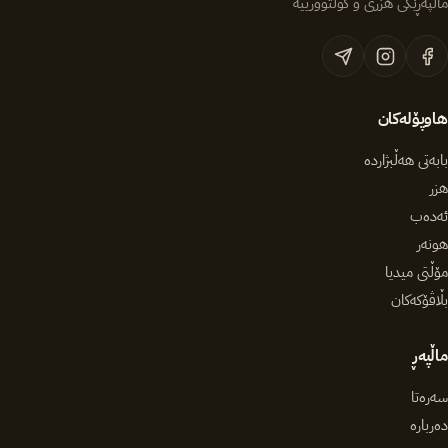
ماڵپەڕێکی هزری و کولتوورییە
هاوپۆلەکان
بابەتی هەڵبژاردە
هزر
ئەدەب
هونەر
مۆڵتی میدیا
بڵاڤۆکەکان
ماڵپەڕ
سەرەتا
دەربارە