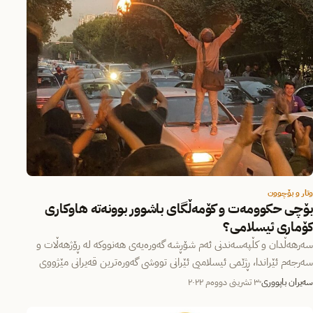
وتار و بۆچوون
بۆچی حکوومەت و کۆمەڵگای باشوور بوونەتە هاوکاری
کۆماری ئیسلامی؟
سەرهەڵدان و کڵپەسەندنی ئەم شۆڕشە گەورەیەی هەنووکە لە ڕۆژهەڵات و
سەرجەم ئێراندا، ڕژێمی ئیسلامیی ئێرانی تووشی گەورەترین قەیرانی مێژووی
٤٣…
سەیران باپووری
٣ تشرینی دووەم ٢٠٢٢