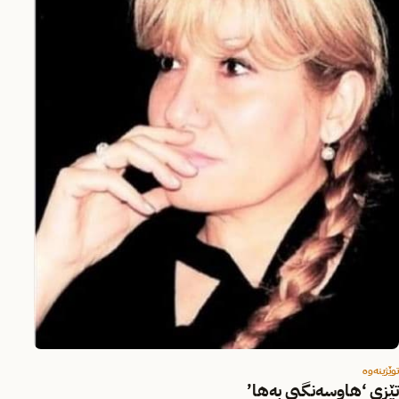
توێژینەوە
تێزی ‘هاوسەنگیی بەها’