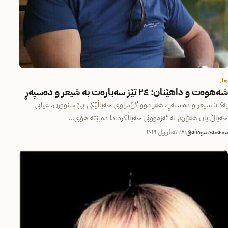
وتار
شەهوەت و داهێنان: ٢٤ تێز سەبارەت بە شیعر و دەسپەڕ
یەک: شیعر و دەسپەڕ ، هەر دوو گرێدراوی خەیاڵێکی بێ سنوورن، غیابی
خەیاڵ یان هەژاری لە ئەزموونی خەیاڵکردندا دەبێتە هۆی…
محەمەد موەفەقی
٢٨ ئەیلوول ٢٠٢١