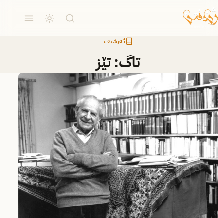
ئەرشیف
تاگ:
تێز