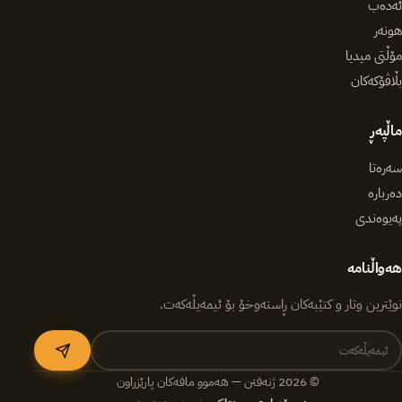
ئەدەب
هونەر
مۆڵتی میدیا
بڵاڤۆکەکان
ماڵپەڕ
سەرەتا
دەربارە
پەیوەندی
هەواڵنامە
نوێترین وتار و کتێبەکان ڕاستەوخۆ بۆ ئیمەیڵەکەت.
© 2026 ژنەفتن — هەموو مافەکان پارێزراون