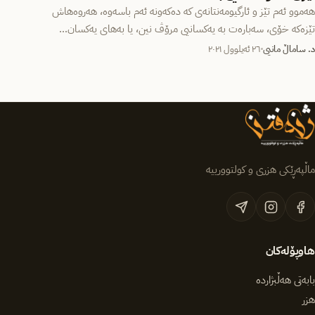
هەموو ئەم تێز و ئارگیومەنتانەی کە دەکەونە ئەم باسەوە، هەروەهاش
تێزەکە خۆی، سەبارەت بە یەکسانیی مرۆڤ نین، یا بەهای یەکسان…
د. ساماڵ مانیی
٢٦ ئەیلوول ٢٠٢١
ماڵپەڕێکی هزری و کولتوورییە
هاوپۆلەکان
بابەتی هەڵبژاردە
هزر