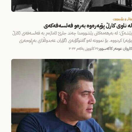
وتار و بۆچوون
لە ناوی کارڵ پۆپەرەوە بەرەو فەلسەفەکەی
پێشەکی: لە بەرهەمەکانی پێشوومدا چەند جارێ ئاماژەم بە فەلسەفەی (کارڵ
پۆپەر) کردووە. بۆ نموونە لەو گفتوگۆیەی (گۆران عەبدولڵا)ی بەڕێوەبەری
(دەنگەکان)…
کاروان عومەر کاکەسوور
٢١ کانوونی یەکەم ٢٠٢٢