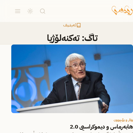
ئەرشیف
تاگ:
تەکنەلۆژیا
وتار و بۆچوون
هابەرماس و دیموکراسیی 2.0