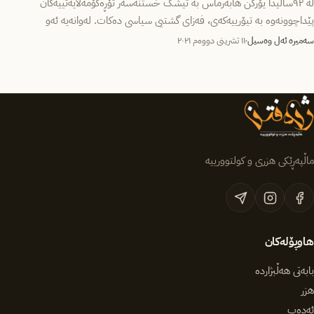
لە ٩٢ساڵیدا یۆرگن هابەرماس بە تیشک خستنەسەر تۆڕەکۆمەڵایەتییەکان
پێداچوونەوە بە تیۆرییەکەی، فەزای گشتیی سیاسی دەکات. لەوانەیە ئەو
ئەوانە [تۆڕەکۆمەڵایەتییەکان] زۆر…
سەمیرە ئەل وەسیل
١١ تشرینی دووەم ٢٠٢١
ماڵپەڕێکی هزری و کولتوورییە
هاوپۆلەکان
بابەتی هەڵبژاردە
هزر
ئەدەب