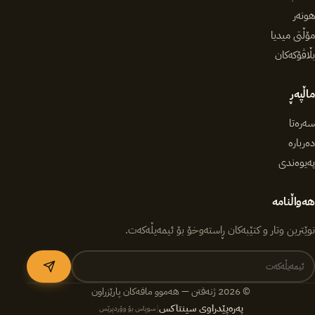
هونەر
مۆڵتی میدیا
بڵاڤۆکەکان
ماڵپەڕ
سەرەتا
دەربارە
پەیوەندی
هەواڵنامە
نوێترین وتار و کتێبەکان ڕاستەوخۆ بۆ ئیمەیڵەکەت.
© 2026 ژنەفتن — هەموو مافەکان پارێزراون
پەرەپێدراوی سینتاکس
|
سوپاس بۆ وۆردپرێس