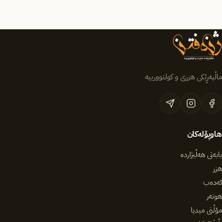
ماڵپەڕێکی هزری و کولتوورییە
هاوپۆلەکان
بابەتی هەڵبژاردە
هزر
ئەدەب
هونەر
مۆڵتی میدیا