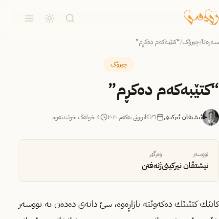
سەرەتا
/
چیرۆک
/
“كتێبه‌كه‌م ده‌كڕم”
چیرۆک
“كتێبه‌كه‌م ده‌كڕم”
ئیشتڤان ئیركینی
٢٦ کانوونی یەکەم ٢٠٢٠
4 خولەک خوێندنەوە
نووسەر
وەرگێر
ئیشتڤان ئیركینی
ژنەفتن
كاتێك كتێبێك ده‌كه‌وێته‌ بازاڕه‌وه‌، سێ دانه‌ی ده‌ده‌ن به‌ نووسه‌ر