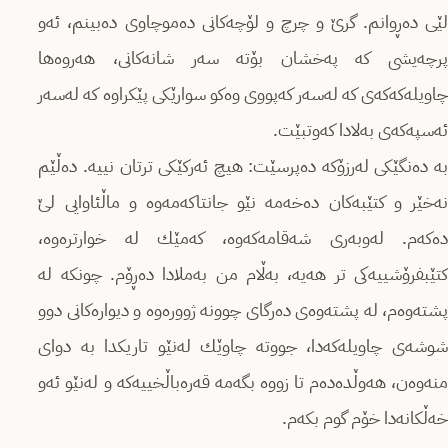
لێی ده‌ڕوانم. گرێ و چرچ و لۆچه‌كانی ده‌موچاوی ده‌بینم، ئه‌و
پرچه‌یشی كه‌ په‌خشان بۆته‌ سه‌ر شانه‌كانی، هه‌روه‌ها
چاویله‌كه‌كه‌ی كه‌ له‌سه‌ر كه‌پووی وه‌كو سوارێكی پێكراوه‌ كه‌ له‌سه‌ر
ئه‌سپه‌كه‌ی به‌لادا كه‌وتبێت.
به‌ ده‌نگێكی له‌رزۆكه‌ ده‌پرسێت: هیچ ئه‌ركێكی ترتان نییه‌. ده‌ڵێم
نه‌خێر و كتێبه‌كان ده‌خه‌مه‌ نێو جانتاكه‌مه‌وه‌ و ماڵئاوایی لێ
ده‌كه‌م. له‌وبه‌ری شه‌قامه‌كه‌وه‌، كه‌مێك له‌ خوارتره‌وه‌،
كتێبفرۆشییه‌كی تر هه‌یه،‌ به‌ڵام من به‌ملادا ده‌ڕۆم. چونكه‌ له‌
پشته‌وه‌م، له‌ پشته‌وه‌ی ده‌رگای چوونه‌ ژووره‌وه‌ و دیواره‌كانی دوو
شوشه‌‌ی چاویله‌كه‌دا، جووته‌ چاوێك له‌نێو تاریكدا به‌ دوای
منه‌وه‌ن، هه‌وڵده‌ده‌م تا زووه‌ بگه‌مه‌ قه‌ره‌باڵخییه‌كه ‌و له‌نێو ئه‌و
خه‌ڵكانه‌دا خۆم گوم بكه‌م.