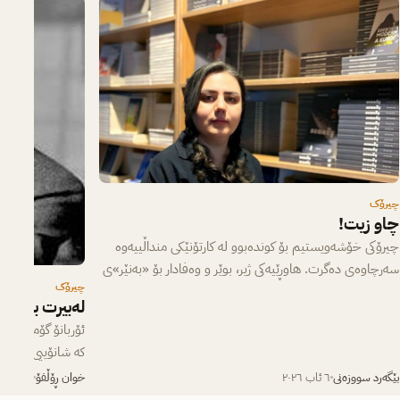
چیرۆک
چاو زیت!
چیرۆکی خۆشەویستیم بۆ کوندەبوو لە کارتۆنێکی منداڵییەوە
سەرچاوەی دەگرت. هاوڕێیەکی ژیر، بوێر و وەفادار بۆ «بەنێر»ی
چیرۆک
بچووک، کە لە یەکەم…
لەبیرت بێت
ئۆربانۆ گۆمێزت لە
کە شانۆییی ”گۆران
سەردەمی پەتای ئە
بێگەرد سووزەنی
٦ ئاب ٢٠٢٦
خوان ڕۆڵفۆ
٥ ئاب ٢٠٢٦