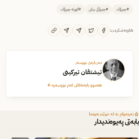
#چیرۆک
#چیرۆکی بیانی
#کورتە چیرۆک
هاوبەشکردن:
دەربارەی نووسەر
ئیشتڤان ئیركینی
هەموو بابەتەکانی ئەم نووسەرە
بەردەوام بە لە خوێندنەوەدا
بابەتی پەیوەندیدار