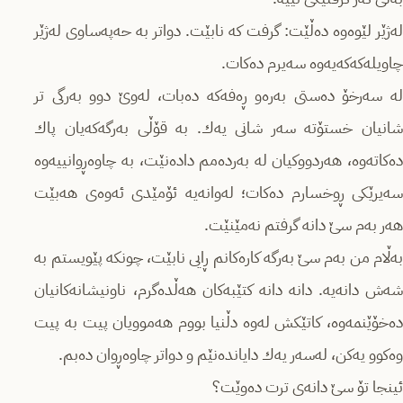
له‌ژێر لێوه‌وه‌ ده‌ڵێت: گرفت كه‌ نابێت. دواتر به‌ حەپەساوی‌ له‌ژێر
چاویله‌كه‌كه‌یەوە سه‌یرم ده‌كات.
له‌ سه‌رخۆ ده‌ستی به‌ره‌و ڕه‌فه‌كه‌ ده‌بات، له‌وێ دوو به‌رگی تر
شانیان خستۆته‌ سه‌ر شانی یه‌ك. به‌ قۆڵی به‌رگه‌كه‌یان پاك
ده‌كاته‌وه‌، هه‌ردووكیان له‌ به‌رده‌مم داده‌نێت، به‌ چاوه‌ڕوانییه‌وه‌
سه‌یرێكی ڕوخسارم ده‌كات؛ له‌وانه‌یه‌ ئۆمێدی ئه‌وه‌ی هه‌بێت
هه‌ر به‌م سێ دانه‌ گرفتم نه‌مێنێت.
به‌ڵام من به‌م سێ به‌رگه‌ كاره‌كانم ڕایی نابێت، چونكه‌ پێویستم به‌
شه‌ش دانه‌یه‌. دانه‌ دانه‌ كتێبه‌كان هه‌ڵده‌گرم، ناونیشانه‌كانیان
ده‌خۆێنمه‌وه‌، كاتێكش له‌وه‌ دڵنیا بووم هه‌موویان پیت به‌ پیت
وه‌كوو یه‌كن، له‌سه‌ر یه‌ك دایانده‌نێم و دواتر چاوه‌ڕوان ده‌بم.
ئینجا تۆ سێ دانه‌ی ترت ده‌وێت؟