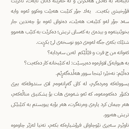
تایبه‌ته‌، به‌ كه‌ڵكی هه‌ڵگرتن و له‌ خه‌زێنه‌ دانان نایه‌ت، ناكرێت
قۆرخیشی بكه‌یت. یه‌ك جۆر كتێبت هه‌بێت وه‌كوو ئه‌وه‌ وایه‌
سه‌د جۆر له‌و كتێبه‌ت هه‌بێت، ده‌توانی ئه‌وه‌ بۆ چه‌ندین جار
بخوێنیته‌وه‌ و بیده‌ی به‌ كه‌سانی تریش؛ ده‌كرێت به‌ كتێب هه‌موو
شتێك بكه‌ی جگه‌ له‌وه‌ی دوو نوسخه‌ی لێ بكڕیت.
كه‌واته‌ من چ فرت و فێڵێكم له‌بن سه‌ردایه‌؟
به‌ هیوایه‌كی لاوازه‌وه‌ ده‌پرسێت: له‌ كتێبخانه‌ كار ده‌كه‌یت؟
ده‌ڵێم: نه‌خێر؛ ئینجا سوور هه‌ڵده‌گه‌ڕێم.
پسووله‌كه‌ وه‌رده‌گرم، له‌ كاتی گه‌ڕانه‌وه‌م لای سندوقه‌كه‌ بیری
دكتۆر ده‌كه‌ومه‌وه‌، كه‌ ئه‌و شه‌وه‌ی هات بۆ پشکنینی مناڵه‌كه‌م،
هەر چیمان كرد پاره‌ی وه‌رنه‌گرت، هه‌ر بۆیه‌ پیویستم به‌ كتێبێكی
تریش هه‌بوو.
ناوێرم سه‌یری نێوچاوانی فرۆشیاره‌كه‌ بكه‌م، ته‌نیا له‌ژێر چاوه‌وه‌