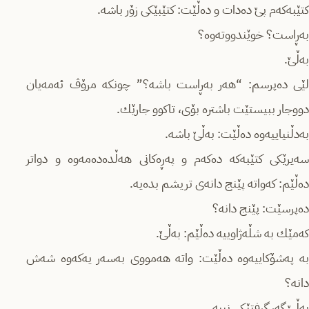
كتێبه‌كه‌م پێ ده‌دات و ده‌ڵێت: كتێبێكی زۆر باشه‌.
به‌ڕاست؟ خوێندووته‌وه‌؟
به‌ڵێ.
لێی ده‌پرسم: “هه‌ر به‌ڕاست باشه‌؟” چونكه‌ مرۆڤ ئه‌مه‌یان
دووجار ببیستێت باشتره‌ بۆی، تاكوو جارێك.
به‌دڵنیاییه‌وه‌ ده‌ڵێت: به‌ڵێ باشه‌.
سه‌یرێكی كتێبه‌كه‌ ده‌كه‌م و په‌ڕه‌كانی هه‌ڵده‌ده‌مه‌وه‌ و دواتر
ده‌ڵێم: كه‌واته‌ پێنج دانه‌ی تریشم بده‌یه.
ده‌پرسێت: پێنج دانه‌؟
كه‌مێك به‌ شڵه‌ژاوییه‌ ده‌ڵێم: به‌ڵێ.
به‌ په‌شۆكاییه‌وه‌ ده‌ڵێت: واته‌ هه‌مووی به‌سه‌ر یه‌كه‌وه‌ شه‌ش
دانه‌؟
به‌ڵێ گه‌ر گرفتێكی نییه‌.