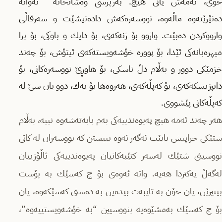
خۆی،‌ ئه‌مه‌ش یانی هیچ. به‌رپرسی وه‌شانخانه‌ ئه‌وانه‌
ده‌نێرێته‌وه‌ ماڵه‌وه‌، نووسه‌ره‌كه‌ش داده‌نیشێت و سه‌رقاڵی
واژووكردن ده‌بێت. واژوو بۆ ژنه‌كه‌ی، بۆ دایك و باوكی، بۆ برا
میهره‌بانه‌كی ئێدا‌، بۆ پووره‌ خۆشه‌ویسته‌كه‌ی ئیتۆش، بۆ چه‌ند
خزمێكی دوور و به‌ڵام دڵ ناسکی، بۆ هاوڕێ نووسه‌ره‌كانی، بۆ
دانپزیشكه‌كه‌ی، بۆ کەپڵەکەی، هه‌روه‌ها بۆ یه‌ك، دوو یان سێ له‌
کەپڵەکانی پێشووی.
هه‌ر چه‌ند ئه‌مه هیچ په‌یوه‌ندییه‌كی به‌م بابه‌ته‌شه‌وه‌ نییه، به‌ڵام
شتێكی خراپیش نابێت ئه‌گه‌ر ئه‌وه‌ ببیستن كه‌ نووسه‌ران له‌ كاتی
نووسینی شتێك له‌سه‌ر كتێبه‌كانیان په‌یوه‌ندییه‌كی ئاڵۆزییان
له‌گه‌ڵ یه‌كتردا هه‌یه‌. واته‌ ئه‌وه‌ی‌ بۆ چ كه‌سێك به‌ پۆست
بینیرێن، یان چۆن به‌ تایبه‌ت بیده‌ین به‌ ده‌ستی كه‌سێكه‌وه‌، یان
بۆ چ كه‌سێك به‌مشێوه‌یه‌ بنووسیین “به‌ خۆشه‌ویستییه‌وه‌”،