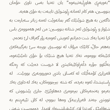
“به‌وپه‌ڕی هاوڕێیه‌تییه‌وه‌” یان ته‌نیا به‌س ناوی خۆمان
بنووسین، هه‌ر كام له‌مانه‌ ڕێوشوێنی تایبه‌ت به‌ خۆی هه‌یه‌.
ناگه‌ین به‌ هیچ شوێنێك گه‌ر بمانه‌وێت له‌مه‌ زیاتر سه‌باره‌ت به‌
شێواز و ڕێوشوێنی ئه‌م شتانه‌ بنووسین: من له‌م هه‌مووه‌ی باس
كرا ته‌نیا یه‌ك شت ده‌زانم ئه‌ویش ئه‌وه‌یه‌ زۆر گه‌زاف لێ نه‌ده‌م.
به‌هه‌ر حاڵ، كاتێك مرۆڤ له‌ نووسینی بورجه‌ سێ به‌رگییه‌كه‌ی
كتێبه‌كه‌ بووه‌وه‌، نه‌ك ته‌نیا هیچ شتێك بۆ خۆی نامێنێته‌وه‌،
به‌ڵكوو جۆره‌ دڵه‌ڕاوكێیه‌كیشی لا دروست ده‌بێت كه‌ ڕه‌نگه‌
قه‌رزاری كۆمه‌ڵێك له‌ كه‌سانی باشی ده‌ورووبه‌ری بووبێت. له‌
ڕاستیشدا، ئه‌وه‌ به‌رده‌، كه‌ شته‌ ‌ بیرچووه‌كان، یه‌ك له‌ داوی یه‌ك
به‌ره‌و په‌نجه‌ره‌كانی بیره‌وه‌ری ده‌هاوێژێ. جاری پێشووش كه‌
تووشی چه‌ند قه‌رزارییه‌كی وه‌ها ببووم، له‌ كاتی تێپه‌ڕینم به‌
شه‌قامێكی كورتدا لای كتێبفرۆشییه‌ك لامدا. ده‌مویست شه‌ش