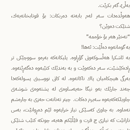
به‌ڵێ، گه‌ر بكرێت.
هه‌وڵده‌دات سه‌ر له‌‌م بابه‌ته‌ ده‌ربکات: بۆ قوتابخانه‌یه‌ك،
شتێكت ده‌وێن؟
“نه‌خێر هه‌ر بۆ خۆممه‌”
به‌ گومانه‌وه‌ ده‌ڵێت: ئه‌ها!
به‌ ئاشكرا هه‌ڵسوكه‌وتی گۆڕاوه‌. پلیكانه‌كه‌ به‌ره‌و سووچێكی تر
ڕاده‌كێشێت، سه‌ر ده‌كه‌وێت و به‌ به‌ندێك كتێبه‌وه‌ ده‌گه‌ڕێته‌وه‌.
به‌رگی هیچكامیان پاك ناكاته‌وه‌. له‌ كاتی نووسینی پسوله‌كه‌دا
چه‌ند جارێك به‌و نیگا حه‌په‌ساوه‌ی له‌ پشته‌وه‌ی شوشه‌ی
چاویلكه‌كه‌یه‌وه‌ سه‌یرم ده‌كات. چیتر ته‌نانه‌ت حه‌زی به‌ چاره‌شم
نه‌ماوه‌. به‌ چاوی كه‌سێكی نیاز خراپه‌وه‌ لێم ده‌ڕوانێت، بەس‌
نازانێت كه‌ نیازی چ فرت و فێڵێكم هه‌یه‌، چونكه‌ كتێب شتێكی