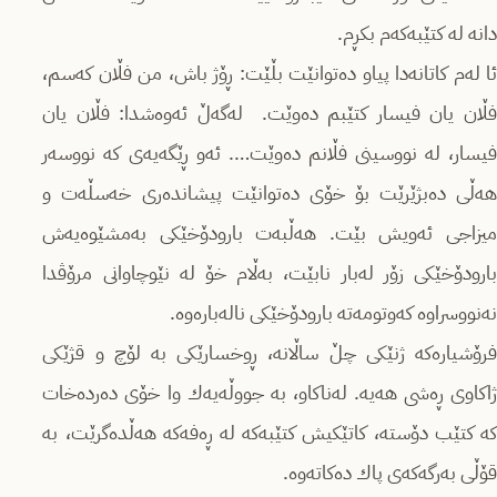
دانه‌ له‌ كتێبه‌كه‌م بكڕم.
ئا له‌م كاتانه‌دا پیاو ده‌توانێت بڵێت: ڕۆژ باش، من فڵان كه‌سم،
فڵان یان فیسار كتێبم ده‌وێت. له‌گه‌ڵ ئه‌وه‌شدا: فڵان یان
فیسار، له‌ نووسینی فڵانم ده‌وێت…. ئه‌و ڕێگه‌یه‌ی كه‌ نووسه‌ر
هه‌ڵی ده‌بژێرێت بۆ خۆی ده‌توانێت پیشانده‌ری خه‌سڵه‌ت و
میزاجی ئه‌ویش بێت. هه‌ڵبه‌ت بارودۆخێكی به‌مشێوه‌یه‌ش
بارودۆخێكی زۆر له‌بار نابێت، به‌ڵام خۆ له‌ نێوچاوانی مرۆڤدا
نه‌نووسراوه‌ كه‌وتومه‌ته‌ بارودۆخێكی ناله‌باره‌وه‌.
فرۆشیاره‌كه‌ ژنێكی چڵ ساڵانه‌، ڕوخسارێکی بە لۆچ و قژێكی
ژاكاوی ڕه‌شی هه‌یه‌. له‌ناكاو، به‌ جووڵه‌یه‌ك وا خۆی ده‌رده‌خات
كه‌ كتێب دۆسته‌، كاتێكیش كتێبه‌كه‌ له‌ ڕه‌فه‌كه‌ هه‌ڵده‌گرێت، به‌
قۆڵی به‌رگه‌كه‌ی پاك ده‌كاته‌وه‌.