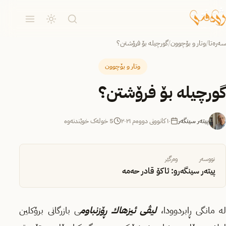
سەرەتا
/
وتار و بۆچوون
/
گورچیله‌ بۆ فرۆشتن؟
وتار و بۆچوون
گورچیله‌ بۆ فرۆشتن؟
پیتەر سینگەر
١٠ کانوونی دووەم ٢٠٢١
5 خولەک خوێندنەوە
نووسەر
وەرگێر
پیتەر سینگەر
و: ئاكۆ قادر حه‌مه‌
ه‌ مانگی ڕابردوودا،
لیڤی ئیزهاك ڕۆزنباوم
ی بازرگانی برۆكلین