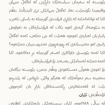
پێویسته‌ له‌ سه‌رمان سیاسه‌تێك داڕێژین كه‌ له‌گه‌ڵ جیهانی
واقیعیدا بگونجێت، نه‌ك له‌گه‌ڵ جیهانێكی تری ئایدیاڵدا. به‌ڵام
ئایا له‌ تواناماندایه‌ كه‌ بازاڕی فرۆشتنی گورچیله‌ به‌ یاسایی بكه‌ین،
به‌ شێوه‌یه‌ك گره‌نتی ئه‌وه‌ بكات كه‌ فرۆشیاره‌كان به‌ ته‌واوه‌تی
زانیاریان له‌باره‌ی ئه‌وه‌وه‌ هه‌بێت كه‌ چی ده‌كه‌ن، ئه‌مه‌ له‌گه‌ڵ
زانینی ئه‌و مه‌ترسیانه‌ی كه‌ ڕووبه‌ڕووی ته‌ندروستییان ده‌بێته‌وه‌؟
ئایا ئه‌مه‌ پێویستی داواكاری له‌سه‌ر گورچیله‌ پڕ ده‌كاته‌وه‌، ئایا
ئه‌مه‌ ده‌بێته‌ ئه‌نجامێكی په‌سه‌ند بۆ فرۆشیاره‌كان.
بۆ ئه‌وه‌ی هه‌وڵی ده‌ستكه‌وتنی وه‌ڵام بده‌ین، پێویسته‌ نیگامان
بخه‌یینه‌ سه‌ر ده‌وڵه‌تێك كه‌ هه‌رگیز والێی ناڕوانین كه‌ پێشڕه‌و
بێت له‌ قه‌ده‌غه‌كردنی ڕێكخستنه‌كانی بازاڕ یان ئه‌زموونی
كۆمه‌ڵایه‌تی:
ئێران
.
له‌ ساڵی ١٩٨٨ه‌وه‌، ئێران سیسته‌مێكی پاره‌داركردنی له‌لایه‌‌ن