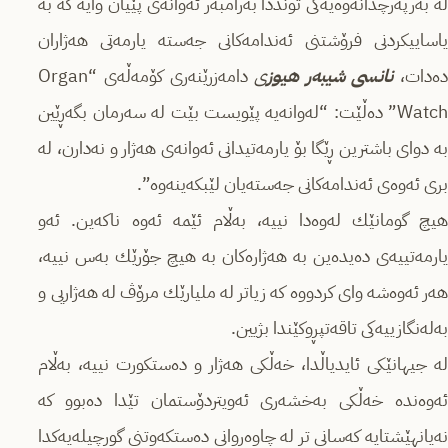
له‌ به‌رپه‌رچدانه‌وه‌یه‌كی تونددا به‌رامبه‌ر ئه‌وانه‌ی پێیان وایه‌ كه‌ به‌
یاساییكردنی فرۆشتنی ئه‌ندامه‌كانی جه‌سته‌ یارمه‌تی هه‌ژاران
ه‌دات،
نانسی شیبه‌ر هیوز
ی
دامه‌زرێنه‌ری كۆمه‌ڵه‌ی “Organ
Watch” ده‌ڵێت: “له‌وانه‌یه‌ پێویست بێت له‌ سه‌رمان بگه‌ڕێین
به ‌دوای باشترین ڕێگا بۆ یارمه‌تیدانی ئه‌وانه‌ی هه‌ژار و نه‌دارن، له‌
بری ئه‌وه‌ی ئه‌ندامه‌كانی جه‌سته‌یان لێبكه‌ینه‌وه‌”.
هیچ گومانێك له‌وه‌دا نییه‌، به‌ڵام ئێمه‌ ئه‌وه‌ ناكه‌ین. ئه‌و
یارمه‌تییه‌ی ده‌یده‌ین به‌ هه‌ژاره‌كان به‌ هیچ جۆرێك به‌س نییه‌،
هه‌ر ئه‌وه‌شه‌ وای كردووه‌ كه‌ زیاتر له‌ ملیارێك مرۆڤ له‌ هه‌ژاریی و
به‌له‌نگازییه‌كی تاقه‌تپڕوكێندا بژیین.
له‌ جیهانێكی ئایدیاڵدا، خه‌ڵكی هه‌ژار و ده‌ستكورت نییه‌، به‌ڵام
ئه‌وه‌نده‌ خه‌ڵكی به‌خشه‌ری ئه‌ویتردۆستمان تێدا ده‌بوو كه‌
نه‌یانهێشتایه‌ كه‌سانی تر له‌ چاوه‌ڕوانی ده‌ستكه‌وتنی گورچیله‌یه‌كدا