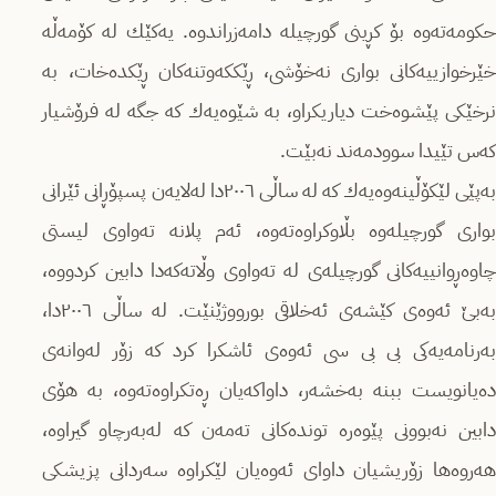
حكومه‌ته‌وه‌ بۆ كڕینی گورچیله‌ دامه‌زراندوه‌. یه‌كێك له‌ كۆمه‌ڵه‌
خێرخوازییه‌كانی بواری نه‌خۆشی، ڕێككه‌وتنه‌كان ڕێكده‌خات، به‌
نرخێكی پێشوه‌خت دیاریكراو، به‌ شێوه‌یه‌ك كه‌ جگه‌ له‌ فرۆشیار
كه‌س تێیدا سوودمه‌ند نه‌بێت.
به‌پێی لێكۆڵینه‌وه‌یه‌ك كه‌ له‌ ساڵی ٢٠٠٦دا له‌لایه‌ن پسپۆڕانی ئێرانی
بواری گورچیله‌وه‌ بڵاوكراوه‌ته‌وه‌، ئه‌م پلانه‌ ته‌واوی لیستی
چاوه‌ڕوانییه‌كانی گورچیله‌ی له‌ ته‌واوی وڵاته‌كه‌دا دابین كردووه‌،
به‌بێ ئه‌وه‌ی كێشه‌ی ئه‌خلاقی بورووژێنێت. له‌ ساڵی ٢٠٠٦دا،
به‌رنامه‌یه‌كی بی بی سی ئه‌وه‌ی ئاشكرا كرد كه‌ زۆر له‌وانه‌ی
ده‌یانویست ببنه‌ به‌خشه‌ر، داواكه‌یان ڕه‌تكراوه‌ته‌وه‌،‌ به‌ هۆی
دابین نه‌بوونی پێوه‌ره‌ تونده‌كانی ته‌مه‌ن كه‌ له‌به‌رچاو گیراوه‌،
هه‌روه‌ها زۆریشیان داوای ئه‌وه‌یان لێكراوه‌ سه‌ردانی پزیشكی