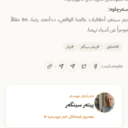
سه‌رچاوه‌:
بيتر سينغر، أخلاقيات عالمنا الواقعي، ت:أحمد رضا، 86 مقالاً
موجزاً عن أشياء تهمنا.
#ئەخلاق
#پیتەر سینگەر
#وتار
هاوبەشکردن:
دەربارەی نووسەر
پیتەر سینگەر
هەموو بابەتەکانی ئەم نووسەرە