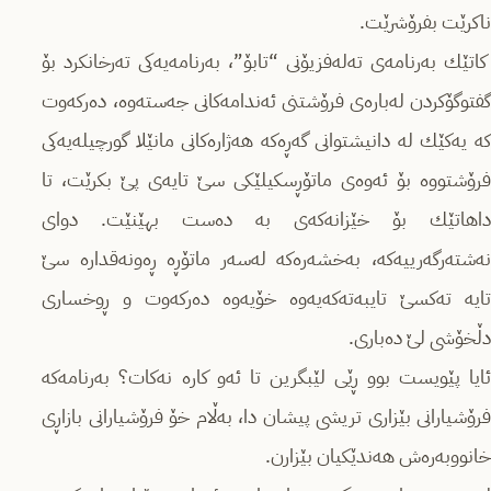
ناكرێت بفرۆشرێت‌.
كاتێك به‌رنامه‌ی ته‌له‌فزیۆنی “تابۆ”، به‌رنامه‌یه‌كی ته‌رخانكرد بۆ
گفتوگۆكردن له‌باره‌ی فرۆشتنی ئه‌ندامه‌كانی جه‌سته‌وه‌، ده‌ركه‌وت
كه‌ یه‌كێك له‌ دانیشتوانی گه‌ڕه‌كه‌ هه‌ژاره‌كانی مانێلا گورچیله‌یه‌كی
فرۆشتووه‌ بۆ ئه‌وه‌ی ماتۆڕسكیلێكی سێ تایه‌ی پێ بكرێت، تا
داهاتێك بۆ خێزانه‌كه‌ی به ‌ده‌ست بهێنێت. دوای
نه‌شته‌رگه‌رییه‌كه‌، به‌خشه‌ره‌كه‌ له‌سه‌ر‌ ماتۆڕه‌ ڕه‌ونه‌قداره‌ سێ
تایه‌ ته‌كسێ تایبه‌ته‌كه‌یه‌وه‌ خۆیه‌وه‌ ده‌ركه‌وت و ڕوخساری
دڵخۆشی لێ ده‌باری.
ئایا پێویست بوو ڕێی لێبگرین تا ئه‌و كاره‌ نه‌كات؟ به‌رنامه‌كه‌
فرۆشیارانی بێزاری تریشی پیشان دا، به‌ڵام خۆ فرۆشیارانی بازاڕی
خانووبه‌ره‌ش هه‌ندێكیان بێزارن.