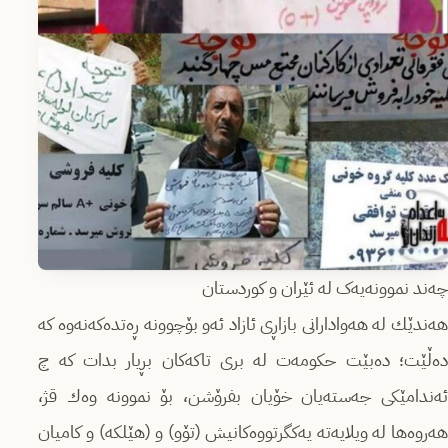
چەند نموونەیەک لە ئێران و کوردستان
هه‌ندێك له‌ هه‌وادارانی بازاڕی ئازاد ئه‌و بۆچوونه‌‌ ڕه‌تده‌كه‌نه‌وه‌ كه‌
ده‌ڵێت؛ ده‌بێت حكومه‌ت له‌ بری تاكه‌كان بڕیار بدات كه‌‌ چ
ئه‌ندامێكی جه‌سته‌یان‌ خۆیان بفرۆشن، بۆ نموونه‌ وه‌ك قژ،
هه‌روه‌ها له‌ ویلایه‌ته‌ یه‌كگرتووه‌كانیش (تۆو) و (هێلكه) و كامیان