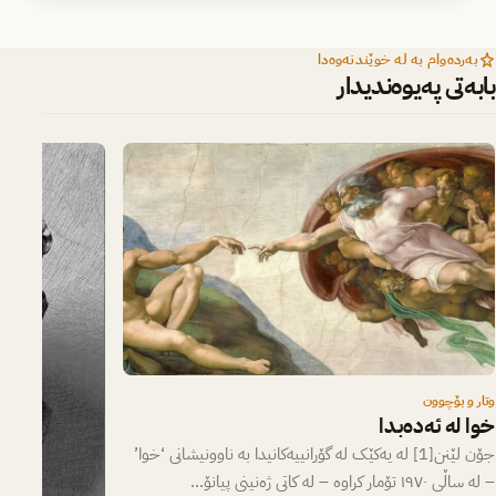
بەردەوام بە لە خوێندنەوەدا
بابەتی پەیوەندیدار
وتار و بۆچوون
خوا لە ئەدەبدا
جۆن لێنن[1] لە یەکێک لە گۆرانییەکانیدا بە ناوونیشانی ‘خوا’
– لە ساڵی ١٩٧٠ تۆمار کراوە – لە کاتی ژەنینی پیانۆ…