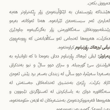
ده‌روونی بكه‌ن.
هێشتاكه‌ پێویستمان به‌ لێكۆڵینه‌وه‌ی زۆر ڕێكخراوتر هه‌یه‌
له‌باره‌ی ئه‌م سیسته‌مه‌ی ئێرانه‌وه‌. هه‌تا ئه‌وكاته‌، به‌ره‌و
پێشڤه‌چوونه‌كانی سه‌نگافوره‌ش‌ زۆر به‌گرنگییه‌وه‌ چاودێری
ده‌كرێت‌، هه‌روه‌ها ئه‌نجامی ئه‌و سكاڵایانه‌ش كه‌ ڕووبه‌ڕووی
لیڤی ئیزهاك ڕۆزنباوم
كراوه‌ته‌وه‌.
په‌راوێز:
لیڤی ئیزهاك ڕۆزنباوم ددانی به‌وه‌دا نا كه‌ تاوانباره‌ به‌
فرۆشتنی سێ گورچیله‌. و سزای دوو ساڵ و نیو به‌ندكرانی
به‌سه‌ردا سه‌پێنرا، دوو ساڵی له‌ زیندان به‌سه‌ر برد پێش ئه‌وه‌ی
ئازاد بكرێت. ڕێژه‌ی به‌خشینی ئه‌ندامه‌كانی جه‌سته‌ش له‌
سه‌نگافوره‌ دوای به‌ یاسایكردنی له‌ ئه‌ستۆگرتنی تێچوون و
هه‌روه‌ها قه‌ره‌بووكردنه‌وه‌ی به‌خشه‌ره‌كان له‌ لایه‌ن حكومه‌ته‌وه‌،
به‌ شێوه‌یه‌كی گه‌وره به‌رز نه‌بوویه‌وه‌.‌