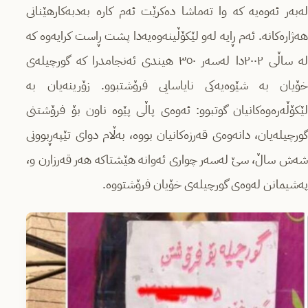
له‌به‌ر ئه‌وه‌یه‌ كه‌ وا ته‌ماشا ده‌كرێت ئه‌م كاره ‌به‌دبه‌كارهێنانی
هه‌ژاره‌كانه‌. ئه‌م ڕایه‌ له‌و لێكۆڵینه‌وه‌یه‌دا پشت ڕاست كرایه‌وه‌ كه‌
له‌ ساڵی ٢٠٠٢دا له‌سه‌ر ٣٥٠ هیندی ئه‌نجامدرا كه‌ گورچیله‌ی
خۆیان به‌ شێوه‌یه‌كی نایاسایی فرۆشتبوو. زۆرینه‌یان به‌
لێكۆڵه‌ره‌وه‌كانیان گوتبوو: ئه‌وه‌ی پاڵی پێوه‌ ناون بۆ فرۆشتنی
گورچیله‌یان، دانه‌وه‌ی قه‌رزه‌كانیان بووه‌، به‌ڵام دوای تێپه‌ڕبوونی
شه‌ش ساڵ، سێ له‌سه‌ر چواری ئه‌وانه‌ هێشتاكه‌ هه‌ر قه‌رزارن و،
په‌شیمانن له‌وه‌ی گورچیله‌ی خۆیان فرۆشتووه‌.