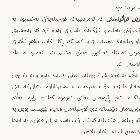
سه‌ر بنێنه‌وه‌.
زیل كراڤینسكی
كه‌ ئه‌مریكییه‌كه‌ گورچیله‌یه‌كی به‌خشیوه‌ یه‌
كه‌سێكی نه‌ناسراو (بێگانه‌)، ئاماژه‌ی به‌وه‌ كرد كه‌ به‌خشینی
گورچیله‌یه‌ك ده‌شێت ژیانی كه‌سێك ڕزگار بكات، به‌ڵام ئه‌گه‌ری
مردنی كه‌سێك كه‌ گورچیله‌یه‌كی به‌خشی بێت كه‌متره‌ له‌ یه‌ك
له‌سه‌ر ٤٠٠٠.
به‌ڵام نه‌به‌خشینی گورچیله‌، به‌پێی قسه‌ی ئه‌و، واته‌ تۆ چوار
هه‌زار جار ژیانی خۆت به‌ نرختر و به‌ به‌هاترداناوه‌ له‌ ژیانی كه‌سێكی
بێگانه‌- ئه‌و ڕێژه‌یه‌ش به‌لای ئه‌وه‌وه‌ گه‌لێك زۆره‌. به‌ڵام
زۆرینه‌مان هێشتاكه‌ دوو گورچیله‌مان هه‌یه‌، پێویست بوون به‌
گورچیله‌ش هێشتاكه‌ گه‌لێك زۆره‌، ئه‌مه‌ له‌ پاڵ هه‌ژاری ئه‌وانه‌دا
كه‌ هیچ یارمه‌تییه‌كیان ناده‌ین.