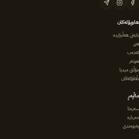
هاوپۆلەکان
بابەتی هەڵبژاردە
هزر
ئەدەب
هونەر
مۆڵتی میدیا
بڵاڤۆکەکان
ماڵپەڕ
سەرەتا
دەربارە
پەیوەندی