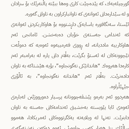
گورچیله‌یه‌ك، كه‌ پێده‌چێت كاری وه‌ها ببێته‌ پاڵنه‌رێك بۆ سزادان
و له‌ سێداره‌دانی ئه‌وانه‌ی كه‌ تاوانباركراون به‌ تاوانی گه‌وره‌.
ئێستا، سه‌نگافوره‌ یاسایه‌كی داڕشتووه‌ بۆ هاوكاریكردنی ئه‌وانه‌ی
كه‌ ئه‌ندامی جه‌سته‌ی خۆیان ده‌به‌خشن‌. ئامانجی ئه‌م
هاوكارییه‌ ماددیانه‌، له‌ ڕووی فه‌رمییه‌وه‌ ئه‌وه‌یه‌ كه‌ ده‌وڵه‌ت
تێچوونه‌كان له‌ ئه‌ستۆ بگرێت، به‌ڵام دانی پاره‌ له‌ به‌رامبه‌ر ئه‌م
كاره‌دا هه‌روه‌ك “هاندانێكی نه‌گونجاوه‌”، بۆیه‌ هێشتاكه‌ به‌ تاوان
داده‌نرێت. به‌ڵام ئه‌م “هاندانه‌ نه‌گونجاوه‌”، به‌ ئاڵۆزی
جێهێڵراوه‌‌.
هه‌ردوو ئه‌م به‌ره‌و پێشڤه‌چوونانه‌ پرسیار ده‌ورووژێنن له‌باره‌ی
ئه‌وه‌ی ئایا پێویسته‌ به‌خشینی ئه‌ندامه‌كانی جه‌سته‌ به‌ تاوان
دابنرێت. ته‌نها له‌ ویلایه‌ته‌ یه‌كگرتووه‌كانی ئه‌مریكادا، هه‌موو
ساڵێك ١٠٠ هه‌زار كه‌س چاوه‌ڕێی ئه‌وه‌ ده‌كه‌ن نه‌شته‌رگه‌ری