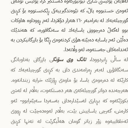
له‌لایه‌ن پۆلیسی شاری نیونیۆركه‌وه‌ ده‌ستگیر كرا، پۆلیس تۆمه‌تی
ئه‌وه‌ی خستبووه‌ پاڵ، كه‌ نێوه‌ندگیرییه‌كی ڕێكخستووه‌ بۆ كڕینی
گورچیله‌یه‌ك‌ له‌ به‌رامبه‌ر ١٦٠ هه‌زار دۆلاردا، ئه‌م ڕووداوه‌ هاوكات
بوو له‌گه‌ڵ ده‌رچوونی یاسایه‌ك له‌ سه‌نگافوره‌، كه‌ هه‌ندێك
ده‌ڵێن ئه‌م یاسایه‌ ده‌بێته‌ هۆی كردنه‌وه‌ی ڕێگا بۆ بازرگانیكردن به‌
ئه‌ندامه‌كانی جه‌سته‌وه،‌ له‌و وڵاته‌دا.
ه‌ ساڵی ڕابردوودا،
تانگ وی سۆنگ
ی بازرگانی به‌ناوبانگی
سه‌نگافۆریی له‌به‌ر ڕه‌زامه‌ندی دانی به‌ كڕینی گورچیله‌یه‌ك كه‌
كارێكه‌ له‌ ده‌ره‌وه‌ی یاسا، بۆ ماوه‌ی ڕۆژێك خرایه‌ زیندانه‌وه‌.
هه‌رچه‌نده‌ دواتر گورچیله‌كه‌ی هه‌ر ده‌ستكه‌وت، به‌ڵام له‌ له‌شی
بكوژێكه‌وه‌‌ كه‌ بڕیاری له‌سێداره‌دانی به‌سه‌ردا سه‌پێنرابوو- ئه‌و
كاره‌ش، گه‌رچی یاساییش بێت، به‌ڵام له‌وه‌ده‌چێت له‌ ڕووی
ئه‌خلاقییه‌وه‌ زۆر زیاتر گومان هه‌ڵبگرێت له‌ ته‌نها كڕینی