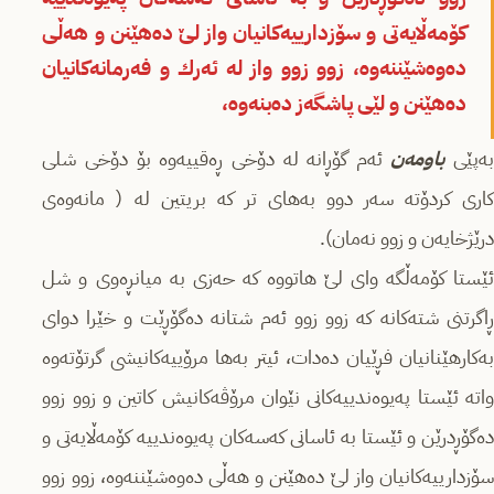
كۆمەڵایەتی و سۆزدارییەكانیان واز لێ دەھێنن و ھەڵی
دەوەشێننەوە، زوو زوو واز لە ئەرك و فەرمانەكانیان
دەھێنن و لێی پاشگەز دەبنەوە،
ەپێی
باومەن
ئەم گۆڕانە لە دۆخی ڕەقییەوە بۆ دۆخی شلی
كاری كردۆتە سەر دوو بەھای تر كە بریتین لە ( مانەوەی
درێژخایەن و زوو نەمان).
ئێستا كۆمەڵگە وای لێ ھاتووە كە حەزی بە میانڕەوی و شل
ڕاگرتنی شتەكانە كە زوو زوو ئەم شتانە دەگۆڕێت و خێرا دوای
بەكارھێنانیان فڕێیان دەدات، ئیتر بەھا مرۆییەكانیشی گرتۆتەوە
واتە ئێستا پەیوەندییەكانی نێوان مرۆڤەكانیش كاتین و زوو زوو
دەگۆڕدرێن و ئێستا بە ئاسانی كەسەكان پەیوەندییە كۆمەڵایەتی و
سۆزدارییەكانیان واز لێ دەھێنن و ھەڵی دەوەشێننەوە، زوو زوو