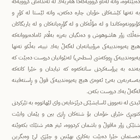
دەبێتەوە، واتە لەناو گرووپەكەدا ھەریەك لە ئەندامانی گرووپەكە
بە تەنھا كێشەكانی خۆیان چارە دەكەن، واتە ئێستا لە كۆڕ و
كۆبوونەوەكاندا و لە مۆڵەكان و لە گۆڕەپانەكان و لە یاریگاكان
خەڵك زۆر ھاشوھوش و دەنگیان بەرزە بەڵام ئامادەبووانەكە
ھیچ پەیوەندییەكی مرۆییانەیان لەگەڵ یەك نییە، بەڵكو تەنھا
پەیوەندییەكی ڕووكەشی (سطحي) لەنێوانیان دروست دەبێت كە
بەندە بە پرۆسەكردنی ساتەكەوە كە تیایدان و خێرا كاتەكە
بەسەربەرن بەبێ ئەوەی ھیچ پەیوەندییەكی قوڵ و ڕاستەقینە
لەگەڵ یەك دروست بكەن.
ئیدی لە نەبوونی ئاسایشێكی درێژخایەن وای لێھاتووە بە تێركردنی
كتوپڕی خێرایی خۆمان بۆ شتەكان ڕازی بین و پێمان وابێت
شتێكی زۆر ماقوڵ و باشمان كردووە، ئیتر ھەر شتێك بكەوێتە
دەستمان خێرا دەبێت بەكاری بھێنین و چێژی لێ وەبگرین