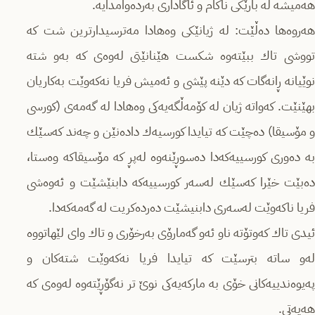
ھەمیشە لە بارێكی ناكام و ئاگاداری بەردەوامدایە.
هەروەها دەڵێت: لە ژیانێكی وەهادا مەترسیدارترین شت كە
تووشی تاك ببێتەوە شكست ھێنانێتی لەوەی كە بەو شتە
نوێیانە ڕانەگات كە دێنە پێشی و ئەمیش فریا نەكەوێت بەكاریان
بھێنێت. كەواتە ژیان لە كۆمەڵگەیەكی وەهادا لە گەمەی (كورسی
و مۆسیقا) دەچێت كە تیایدا كورسیەك دادەنێن و چەند كەسێك
بە دەوری كورسییەكەدا دەسوڕێنەوە لەپڕ كە مۆسیقاكە وەستا،
دەبێت خێرا كەسێك لەسەر كورسییەكە دابنێشێت و ئەوەشی
فریا ناكەوێت لەسەری دابنیشێت دەردەكریت لە گەمەكەدا.
ئیدی تاك كەوتۆتە ناو ئەو گەمارۆی بەرخۆری و تاك وای لێھاتووە
لەو ساتە بترسێت كە تیایدا فریا نەكەوێت شتەكان و
پەیوەندییەكانی خۆی بە ماركەیەكی نوێ تر نەگۆڕێتەوە لەوەی كە
ھەیەتی.