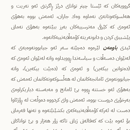
گرووپەكان كە ئێستا چیتر توانای درێژ ڕاگرتنی ئەو نەریت و
ھەلسوكەوتانەی نەماوە وەك جاران، ئەمەش بووە بەھۆی
ئەوەی كە كێرڤی مەترسییەكان بەرز ببێتەوە بەھۆی نەمانی
پێشبینی كردن و دابونەریتە كۆمەڵایەتییەكانەوە.
یدی
باومەن
لێرەوە دەچێتە سەر ئەو جیابوونەوەیەی كە
لەنێوان دەسەڵات و سیاسەتدا ڕوویداوە واتە لەنێوان ئەوەی كە
(دەتوانین بیكەین) و ئەوەی كە (دەبێت بیكەین)، واتە
جیابوونەوەی ئامانجەكانمان لە ھەڵسوكەوتەكانمان ئەمەش كە
بەھۆی ئەو خستنە ڕووە بێ ئامانج و مەبەستە دیاریكراوەی
بەرخۆری دروست بووە، ئەمەش وای كردووە دەوڵەت لە ڕۆژئاوا
دەست لە ئەركە كۆمەڵایەتییەكەی بكشێنێتەوە و تەنھا فەرمانی
بۆ ئەوە بێت كە كەفالەتی ژیانی تاكە زۆر ھەژار و بێ تواناكانی