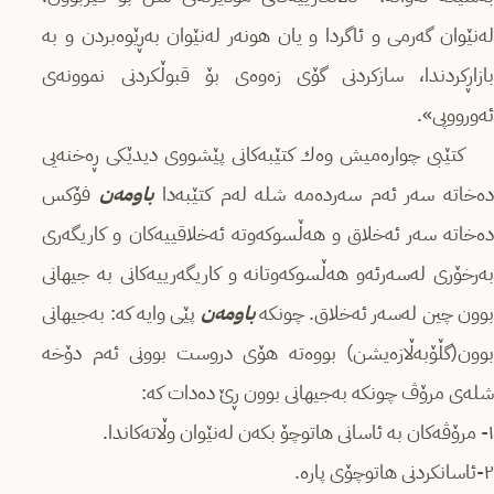
لەنێوان گەرمی و ئاگردا و یان ھونەر لەنێوان بەڕێوەبردن و بە
بازاڕكردندا، سازكردنی گۆی زەوەی بۆ قبوڵكردنی نموونەی
ئەورووپی».
كتێبی چوارەمیش وەك كتێبەكانی پێشووی دیدێكی ڕەخنەیی
ەخاتە سەر ئەم سەردەمە شلە لەم كتێبەدا
باومەن
فۆكس
دەخاتە سەر ئەخلاق و ھەڵسوكەوتە ئەخلاقییەكان و كاریگەری
بەرخۆری لەسەرئەو ھەڵسوكەوتانە و كاریگەرییەكانی بە جیھانی
وون چین لەسەر ئەخلاق. چونكە
باومەن
پێی وایە كە: بەجیھانی
بوون(گڵۆبەڵازەیشن) بووەتە ھۆی دروست بوونی ئەم دۆخە
شلەی مرۆڤ چونكە بەجیھانی بوون ڕێ دەدات كە:
١- مرۆڤەكان بە ئاسانی ھاتوچۆ بكەن لەنێوان وڵاتەكاندا.
٢-ئاسانكردنی ھاتوچۆی پارە.