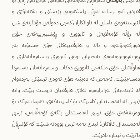
لابردنی ئەو ترسانە لەڕێی پێشكەوتنی پزیشكی و تەكنەلۆژی و
لێپرسینەوەی یاسایی لە تاوانكاران كەچی دەوڵەتی مۆدێرنەی شل
لە ڕۆڵە كۆمەڵایەتی و ئابووری و ڕۆشنبیرییەكەی خۆی
دووركەوتۆتەوە و تاك و ھاوڵاتییەكانی خۆی خستۆتە بەر
ڕووبەڕووبوونەوەی بەجیھانی بوونی ئابووری و سەرمایەداری و
ھاوڵاتیانی خۆی ملكەچی ئابووری دەكات و سەرمایەیان بەسەردا
دەسەپێنێت. ئەمەش كە دەبێتە ھۆی ئەوەی ترسێكی بەردەوام
لە ئایندەیەكی نەزانراوەوە لەلای ھاوڵاتیان دروست ببێت، واتە
(ترس لە لەدەستدانی كاسپێك بۆ كاسپییەكەی، فەرمانبەرێك بۆ
وەزیفەكەی خۆی، ترسی لەدەستدانی پێگەی كۆمەڵایەتی، ترسی
لەدەستدانی كاڵاكان) ئیدی بەمە ترس بووەتە شتێك كە كۆنتڕۆڵ
ناكرێت و ئیدارە نادرێت.