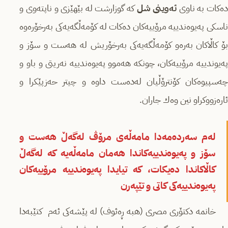
ەكات بە ناوی
ئەوینی شل
كە گوزارشت لە بێھێزی و ناپتەوی و
ناسكی پەیوەندییە مرۆییەكان دەكات لە كۆمەڵگەیەكی بەرخۆرەوە
بۆ كاڵاكان بەرەو كۆمەڵگەیەكی بەرخۆریش لە ھەست و سۆز و
پەیوندییە مرۆییەكان، چونكە ھەموو پەیوەندییە نەریتی و باو و
چەسپیوەكان كۆنترۆڵیان لەدەست داوە و چیتر حەزپێكرا و
ئارەزووكراو نین وەك جاران.
لەم سەردەمەدا مامەڵەی مرۆڤ لەگەڵ ھەست و
سۆز و پەیوەندییەكاندا ھەمان مامەڵەیە كە لەگەڵ
كاڵاكاندا دەیكات، كە تیایدا پەیوەندییە مرۆییەكان
پەیوەندییەكی كاتی و تێپەرن
خانمە دكتۆری مصری (ھبە ڕەئوف) لە پێشەكی ئەم كتێبەدا