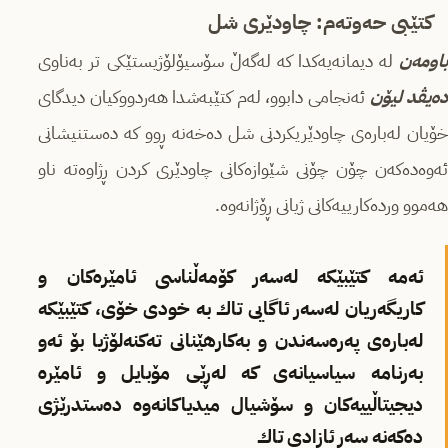
كتێبی حەوتەم: چاودێری شل
باومەن
لە دیمانەیەكدا كە لەگەڵ سۆسیۆلۆژیستێكی تر بەناوی
ەیڤد لیۆن
ئەنجامی دابوو، لەم كتێبەشدا ھەردووكیان دیدگای
خۆیان لەبارەی چاودێریكردنی شل دەخەنە ڕوو كە دەستنیشانی
ئەوەدەكەن چۆن چۆنی شێوازەكانی چاودێری كردن ڕژاوەتە ناو
ھەموو وردەكارییەكانی ژیانی ڕۆژانەوە.
ئەمە كتێبێكە لەسەر كۆمەڵناسی ئامێرەكان و
كاریگەریان لەسەر ئاگایی تاك بە خودی خۆی، كتێبێكە
لەبارەی پەرەسەندن و بەكارھێنانی تەكنەلۆژیا بۆ ئەو
بەرنامە سیاسیانەی كە لەڕێی مۆبایل و ئامێرە
دیجیتاڵییەكان و سۆشیال میدیاكانەوە دەستدرێژی
دەكەنە سەر ئازادی تاك