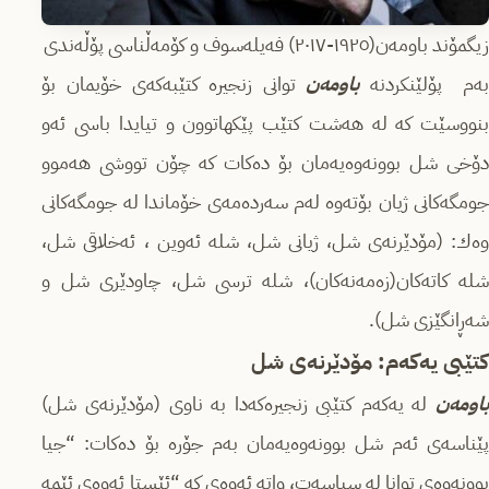
زیگمۆند باومەن(١٩٢٥-٢٠١٧) فەیلەسوف و کۆمەڵناسی پۆڵەندی
ەم پۆلێنكردنە
باومەن
توانی زنجیرە كتێبەكەی خۆیمان بۆ
بنووسێت كە لە ھەشت كتێب پێكھاتوون و تیایدا باسی ئەو
دۆخی شل بوونەوەیەمان بۆ دەكات كە چۆن تووشی ھەموو
جومگەكانی ژیان بۆتەوە لەم سەردەمەی خۆماندا لە جومگەكانی
وەك: (مۆدێرنەی شل، ژیانی شل، شلە ئەوین ، ئەخلاقی شل،
شلە كاتەكان(زەمەنەكان)، شلە ترسی شل، چاودێری شل و
شەڕانگێزی شل).
كتێبی یەكەم: مۆدێرنەی شل
باومەن
لە یەكەم كتێبی زنجیرەكەدا بە ناوی (مۆدێرنەی شل)
پێناسەی ئەم شل بوونەوەیەمان بەم جۆرە بۆ دەكات: “جیا
بوونەوەی توانا لە سیاسەت، واتە ئەوەی كە “ئێستا ئەوەی ئێمە