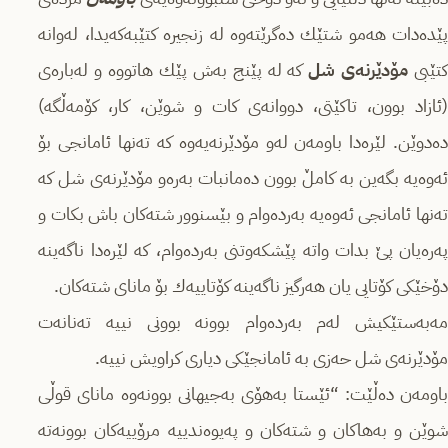
پێدەدات ھەمو شتێك دەگرێتەوە لە زنجیرە كتێبەكەیدا، لەوانە
كتێبی
مۆدێرنەی شل
كە لە پێنج بەش پێك ھاتووە و لەبارەی
(ئازاد بوون، تاكێتی، دووانەی كات و شوێن، كار، كۆمەڵگە)
دەدوێن. لێرەدا باومەن لەو مۆدێرنەیەوە كە تەنھا ئامانجی بۆ
ئەوەیە بگەین بە كامڵ بوون دەمانبات بەرەو مۆدێرنەی شل كە
تەنھا ئامانجی ئەوەیە بەردەوام و بێسنوور شتەكان باش بكات و
پەرەیان پێ بدات واتە پێشكەوتنی بەردەوام، كە لێرەدا ناگەینە
دۆخێكی كۆتایی یان ھەرگیز ناگەینە كۆتاییەك بۆ مانای شتەكان.
مەبەستێكیش لەم بەردەوام بوونە بوونی نییە تەنانەت
مۆدێرنەی شل حەزی بە ئامانجێكی دیاری كراویش نییە.
باومەن دەڵێت: “ئێستا بەھۆی بەجیھانی بوونەوە مانای قوڵی
شوێن و بەھاكان و شتەكان و پەیوەندییە مرۆییەكان بوونەتە