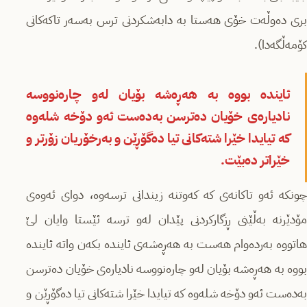
بری دەوڵەت خۆی ھەستا بە دابەشكردنی ترس بەسەر تاكەكانی
كۆمەڵگەدا).
ئایندە بووە بە ھەڕەشە بۆیان لەو چارەنووسە
نادیارەی خۆیان دەترسن بەدەست ئەو دۆخە شلەوە
كە تیایدا خێرا شتەكانی تیا دەگۆڕێن و بەرخۆریان زۆرتر و
خێراتر دەبێت.
چونكە ئەو تاكانەی كە كەوتنە زیندانی ترسەوە، دوای ئەوەی
مۆدێرنە بەڵێنی ڕزگاركردنی پێدان لەو ترسە ئێستا وایان لێ
ھاتووە بەردەوام ھەست بە ھەڕەشەی ئایندە بكەن واتە ئایندە
بووە بە ھەڕەشە بۆیان لەو چارەنووسە نادیارەی خۆیان دەترسن
بەدەست ئەو دۆخە شلەوە كە تیایدا خێرا شتەكانی تیا دەگۆڕێن و