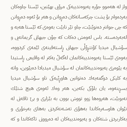
واز لە ھەموو جۆرە پەیوەندییەكی مرۆیی بھێنین، ئێستا چاوەكان
بەردەوام بۆ پشت چركەساتەكان دەڕوانن و ھەر بۆ ئەوە دەڕوانن
كە چی جوانتر دەنوێنێت، چاو تێر نابێت بەوەی كە ئێستا ھەیە و
لەبەردەستە. باس لەوەش دەكات كە چۆن جیھانی گریمانەیی و
سۆشیال میدیا كۆنتڕۆڵی جیھانی ڕاستەقینەی ئێمەی كردووە،
بەوەی ئێستا پەیوەندییەكانمان لەگەڵ یەكتر لە واقیعی ڕاستیدا
بە پێوەری پەیوەندییەكانمان لە سۆشیال میدیادا دەپێوین، واتە
بە كلیكی دوگمەیەك دەتوانین ھاوڕێیەكی ناو سۆشیال میدیا
بسڕینەوە، یان بلۆكی بكەین، ھەر وەك ئەوەی ھیچ شتێك
نەبوبێت، ھەروەھا زوو تووش بوون بە بێزاری و بێ تاقەتی لە
نێوان ھاوسەرەكاندا بەھۆی تەشەنەكردنی بەھای بەرخۆری و
بەكاربردنی شتەكان و پەیوەندییەكان لە دەروونی تاكەكاندا و كە