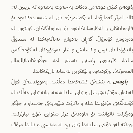
باومەن
كتێبی دوھەمی دەكات بە حەوت بەشەوە كە بریتین لە:
تاك لەژێر گەمارۆدا، لە (گەشمرد)ە یان لە شەھیدەكانەوە بۆ
قارەمانەكان و لەقارەمانەكانەوە بۆ بەناوبانگەكان، كولتوور لە
دەرەوەی كۆنترۆڵ. گەڕان بەدوای پەناگەیەكدا لە سندوقی
پاندۆرادا یان ترس و ئاسایش و شار. بەرخۆرەكان لە كۆمەڵگەی
شلدا، فێربوونی ڕۆشتن بەسەر لمە جوڵاوەكاندا(الرمال
المتحركە). بیركردنەوە و تێفكرین لە ساتە تاریكەكاندا.
باومەن
لە پێشەكی كتێبەكەیدا دەڵێت: پەیووندییەكی قوڵ
لەنێوان مۆدێرنەی شل و ژیانی شلدا ھەیە، واتە ژیانی خەڵك لە
كۆمەڵگەی مۆدێرندا شلە و ناكرێت شێوەیەكی چەسپاو و جێگیر
وەرگرێت ناتوانێت بۆ ماوەیەكی درێژ شێوازی خۆی بپارێزێت.
چونكە لەو دۆخی شلییەدا ژیان پڕە لە مەترسی و تیایدا مرۆڤ