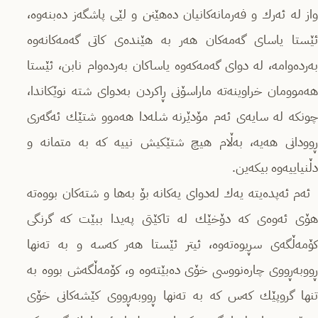
واز لە ئەرك و فەرمانەكانیان دەھێنن و لێی پاشگەز دەبنەوە،
ئێستا یاسای گەمەكان ھەر بە ھێندەی كاتی گەمەكانەوە
بەردەوامە، لە دوای گەمەكەوە یاساكان بەردەوام نابن، ئێستا
ھەموومان خراوینەتە ماراسۆنی ڕاكردن بەدوای شتە نوێكاندا،
چونكە لە سایەی ئەم مۆدێرنە شلەدا ھەموو شتێك ئەگەری
ڕوودانی ھەیە، بەڵام ھیچ شتێكیش نییە كە بە متمانە و
دڵنیاییەوە بیكەین.
ئەم ئەپدەیتە یەك لەدوای یەكانە بۆ بەھا و شتەكان بووەتە
ھۆی ئەوەی كە دۆخێك لە تاكێتی پەیدا ببێت كە گرنگی
كۆمەڵگەی سڕیوەتەوە، ئیتر ئێستا ھەر كەسە و بە تەنھا
ڕووبەڕووی چارەنووسی خۆی دەبێتەوە و، كۆمەڵگەش بووە بە
تنھا گروپێك كەس كە بە تەنھا ڕووبەڕووی كێشەكانی خۆی