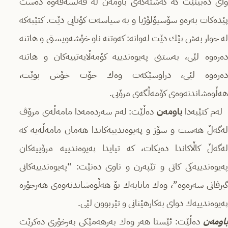
وای دەبینێت كە گەشتەكەی باومەن لە فەلسەفەوە دەست
پێدەكات بەرەو سۆسیۆلۆژیا و بە سیاسەت كۆتایی دێت. كتێبەكە
لە چوار بەش پێك دێت لەوانە: كەوتنە ناو خۆشەویستی و ھاتنە
دەرەوە لێی، بەستنی پەیوەندییە كۆمەڵایەتییەكان و ھاتنە
دەرەوە لێی، دراوسێكەت وەك خۆت خۆش بوێت،
ھەڵوەشاندنەوەی كۆمەڵگەی مرۆیی.
ەم كتێبەدا
باومەن
دەڵێت: لەم سەردەمەدا مامەڵەی مرۆڤ
لەگەڵ ھەست و سۆز و پەیوەندییەكاندا ھەمان مامەڵەیە كە
لەگەڵ كاڵاكاندا دەیكات، كە تیایدا پەیوەندییە مرۆییەكان
پەیوەندییەكی كاتی و تێپەرن و ناوی دەنێت: “پەیوەندییەكانی
گیرفانی سەرەوە”، وەك مانایەك بۆ ھەڵوەشاندنەوەی ھەرجۆرە
پەیوەندییەك دوای بەكارھێنانی و تێربوون لێی.
باومەن
دەڵێت: ئێستا ھەر وەك بەرھەمێكی بەرخۆری دەكرێت