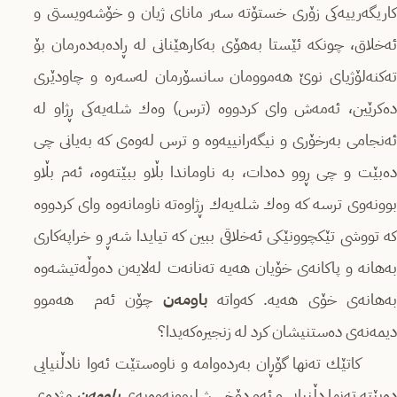
كاریگەرییەكی زۆری خستۆتە سەر مانای ژیان و خۆشەویستی و
ئەخلاق، چونكە ئێستا بەھۆی بەكارھێنانی لە ڕادەبەدەرمان بۆ
تەكنەلۆژیای نوێ ھەموومان سانسۆرمان لەسەرە و چاودێری
دەكرێین، ئەمەش وای كردووە (ترس) وەك شلەیەكی ڕژاو لە
ئەنجامی بەرخۆری و نیگەرانییەوە و ترس لەوەی كە بەیانی چی
دەبێت و چی ڕوو دەدات، بە ناوماندا بڵاو ببێتەوە، ئەم بڵاو
بوونەوی ترسە كە وەك شلەیەك ڕژاوەتە ناومانەوە وای كردووە
كە تووشی تێكچوونێكی ئەخلاقی ببین كە تیایدا شەڕ و خراپەكاری
بەھانە و پاكانەی خۆیان ھەیە تەنانەت لەلایەن دەوڵەتیشەوە
بەھانەی خۆی ھەیە. كەواتە
باومەن
چۆن ئەم ھەموو
دیمەنەی دەستنیشان كرد لە زنجیرەكەیدا؟
كاتێك تەنھا گۆڕان بەردەوامە و ناوەستێت ئەوا نادڵنیایی
ەبێتە تەنھا دڵنیایی و ئەو دۆخی شلبوونەوەیەی
باومەن
مژدەی