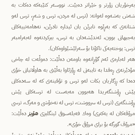
بەرخۆریان زۆرتر و خێراتر دەبێت. نووسەر كتێبەكە دەكات بە
شەش بەشەوە لەوانە: (ترس لە مردن، ترس و شەڕ، ترس لەو
شتانەی كە بەڕێوە نابرێن یان ئیدارە نادرێن، نەھامەتییەكانی
بەجیھانی بوون، ئەندێشەدان بە ترس، بیركردنەوە لەبەرامبەر
ترس: پوختەیەكی ناكۆتا بۆ سەرلێشێواوەكان).
ھەر لەبارەی ئەم گۆڕانەوە باومەن دەڵێت: دەوڵەت لە چاخی
مۆدێرنەی ڕەقدا بە تایبەتی لە ڕۆژئاوا بەڵێنی بە ھاوڵاتیانی خۆی
دەدا كە ڕزگاریان بكات لەو ترس و تۆقینەی كە لە سەدەكانی
پێش ڕۆشنگەریدا ھەبوون مەبەست لە ترسەكانی پێش
ڕۆشنگەری (ترس لە سرووشت، ترس لە نەخۆشی و مەرگ، ترسی
رۆڤەكان لە یەكتری) وەك فەیلەسوفی ئینگلیزی
ھۆبز
دەڵێت:
«مرۆڤ گورگە بۆ برای مرۆڤی خۆی».
ە دیدی
باومەن
سەرەڕای ھەوڵەكانی دەوڵەتی مۆدێرنەی ڕەق بۆ