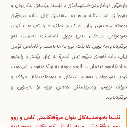
بابەتێكی (بەکاربردن-استھلاك)ی و ئێستا پرۆسەی بەكاربردن و
بەرخۆری ئەو شتانە بووە بە سەنتەری ژیان، واتە بەرخۆری
بووەتە سەنتەری ژیان. و ئیدی نوێكردنە و ئەپدەیت كردنی
بەردەوامی شتەكان بەبێ بوونی ئامانجێك لەپشت ئەو
نوێكردنەوەیە بوونی ھەبێت، بوو بە مەبەست و ئامانجی كۆتایی
ژیان، واتە ئەوەی شێوە ژیانی ئەمڕۆ لە ژیانی پێشتر و ڕابردوو
جیادەكاتەوە ئیدمان و ئالودە بوونە بە نوێكردنەوە و ئەپدەیت
كردنی بەردەوامی بەھای شتەكان و پەیوەندییەكانی مرۆڤ و
مرۆڤ تووشی وەسواسێكی قەھری بووە بۆ بەرخۆری و
نوێكردنەوە.
ئێستا پەیوەندییەكانی نێوان مرۆڤەكانیش كاتین و زوو
زوو دەگۆڕدرێن و بە ئاسانی كەسەكان پەیوەندییە