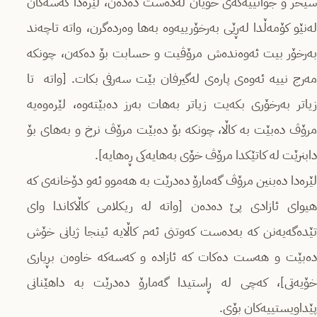
سیحر و جوانییەكەی خۆیان لەدەست دەدەن، لێرەدا كەسەكان
لەنێو کۆمەڵدا لەڕێی بەرخۆرییەوە بەھا وەردەگرن، واتە تاچەند
بەرخۆر بیت ئەوەندەش مرۆڤیت و حسابت بۆ دەكەن، چونكە
مەرج نییە ئەوەی پارەی لەگیرفان بێت سەرفی بكات. [واتە تا
زیاتر بەرخۆری بكەیت زیاتر بەھات بەرز دەبێتەوە، لێرەوەیە
مرۆڤ دەبێت بە كاڵا، چونكە بۆ دەبێت مرۆڤ نرخ و بەھای بۆ
دابنرێت لە كاتێكدا مرۆڤ خۆی بەھایەكی ڕەھایە].
لێرەدا دەبنین مرۆڤ گەمارۆ دەدرێت بە ھەموو ئەو دۆخانەی كە
ھیوای ئازادی پێ دەدەن [واتە لە ریكلامی كاڵاكاندا وای
تێدەگەیەنن كە بەدەست كەوتنی ئەم كاڵایە ئینجا ژیانی خۆش
دەبێت و ھەست دەكات كە ئازادە و كەسەكە خاوەن بڕیاری
خۆیەتی]، كەچی لە ڕاستیدا گەمارۆ دەدرێت بە داھێنانی
پێداویستییەكان بۆی.