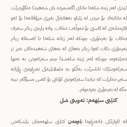
ئیدی لەم ژینە شلەدا مانای (گەشمردە یان شەھید) دەگۆردرێت
لە مانایەك بۆ مردن لە پێناو بەھایەكی بەرزی مرۆڤانەدا بۆ ئەو
قارەمانەی كە كاسپی بۆ دەوڵەت دەكات. واتە پارەی زیاتر سەرف
دەكات بۆ بەرخۆری. چونكە لەم ژیانە شلەدا تا كەسەكە زیاتر
بەرخۆری بكات ئەوا زیاتر بەھای لە بەھای شەھیدەكان بەرز تر
دەبێتەوە، چونكە لەم ژینە شلەشدا چیتر سەركەوتن بە تەنھا
سەركەوتنێك ناناسرێت بەڵكو بە ململانێیەكی نەبڕاوەی ڕۆژانە
سەیر دەكرێت كە تیایدا سەركەوتنی كۆتایی بۆ كەس مسۆگەر نییە
جگە لە بەرخۆری بەردەوام.
كتێبی سێھەم: ئەوینی شل
لە ئاوازێكی دانەبڕاودا
باومەن
كتێبی سێھەممان پێشكەش