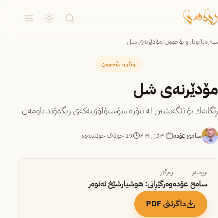
سەرەتا
/
وتار و بۆچوون
/
مۆدێرنەی شل
وتار و بۆچوون
مۆدێرنەی شل
ڕێگایەك بۆ تێگەیشتن لە تیۆرە سۆسیۆلۆژییەکەی زیگمۆند باومەن
سامح عۆدە
٣٠ ئازار ٢٠٢١
19 خولەک خوێندنەوە
نووسەر
وەرگێر
سامح عۆدە
وەرگێڕانی: ھوشیارشێخ ئەنوەر
داگرتنی PDF