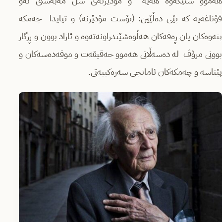
ھەموو شتێكەوە ھەیە” و مۆدێرنەی شل مەبەستی ئەو
قۆناغەیە كە پێی دەڵێین: (پۆست مۆدێرنە) و تیایدا چەمكە
پتەوەكان یان ڕەقەكان ھەڵوەشێندراونەتەوە و ئازاد بوون و ڕزگار
بوونی مرۆڤ لە دەسەڵاتی ھەموو حەقیقەت و موقەدەسەكان و
پێناسە و چەمكەكان ئامانجی سەرەكییەتی.