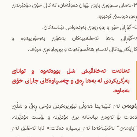
٣-نەمانی سنووری باوی نێوان دەوڵەتان، كە كاتی خۆی مۆدێرنەی
ڕەق دروستی كردبوو.
٤- گۆڕانی خێرا و زوو زووی بەردەوامی پێناسەكان.
٥-گۆڕانی بەھا ئەخلاقییەكان بەھۆی بەرخۆرییەوە و
كاریگەرییەكانی لەسەر ھەڵسوكەوت و بیروباوەڕی مرۆڤ.
تەنانەت ئەخلاقیش شل بووەتەوە و توانای
بەرگریكردنی لە بەھا ڕەق و چەسپاوەكانی جارانی خۆی
نەماوە.
باومەن
لەم كتێبەیدا ھەوڵی تیۆریزەكردنی دۆخی ڕەقی و شڵیی
دەدات بۆ ئەوەی بیانخاتە بری مۆدێرنە و پۆست مۆدێرنە.
“باومەن” لەكتێبەكەدا ئەم پرسیارە دەكات:« ئایا ئەخلاق لەم