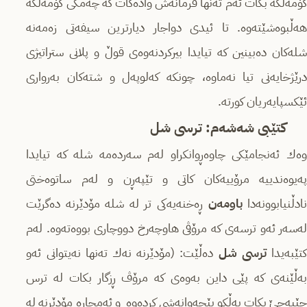
كۆمەڵگە بكات ئەم تەنھا فرمانەش وادەكات كە چەمكی كۆمەڵگە
ھەڵبوەشێتەوە. تا ئیدی دواجار دیارترین سیفەتی زەمەنە
شلەكان دەبینین كە تیایدا بیركردنەوەی قوڵ و پلانی ستراتیژی
درێژخایەنی تیا نەماوە، چونكە كەلوپەل و شتەكان بەرواری
ئێكسپایەریان كورتە.
كتێبی شەشەم: ترسی شل
وەك ئەنجامێكی چاوەڕوانكراو لەم سەردەمە شلە كە تیایدا
پەیوەندییە مرۆییەكان كاتی و تێپەڕن و لەم ساتوەختی
ادڵنیابوونەدا
باومەن
ڕەخنەیەكی تر لە شلە مۆدێرنە دەگرێت
لەسەر ئەو ترسەی كە مرۆڤی ھاوچەرخ دووچاری بووەتەوە. لەم
تێبەیدا
ترسی شل
دەڵێت: (مۆدێرنە نەك تەنھا نەیتوانی ئەو
بەڵێنەی كە پێی داین بەوەی كە مرۆڤ ڕزگار بكات لە ترس
جێبەجێ بكات بەڵكو پێچەوانەشی كردەوە و ئەمجارە مۆدێرنە لە