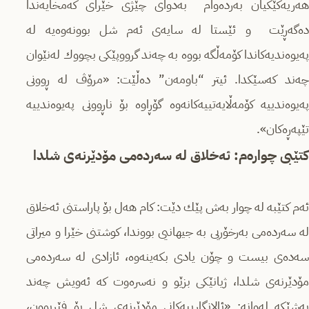
ھەریەكێكیان بەردەوام بەدوای چێژی خێرای كەمخایەندا
دەگەڕێت و ئێستا لە سایەی ئەم شل بوونەوەیە لە
پەیوەندیەكاندا كۆمەڵگە بووە بە چەند گرووپێكی بچووك لەنێوان
چەند كەسێكدا. ئیتر “باومەن” دەڵێت: «مرۆڤ لە ڕوونی
پەیوەندییە كۆمەڵایەتییەكانەوە گۆڕاوە بۆ ناڕوونی پەیوەندییە
تێپەڕەكان».
كتێبی چوارەم: ئەخلاق لە سەردەمی مۆدێرنەی شلدا
ئەم كتێبە لە چوار بەش پێك دێت: كام ھەل بۆ پاراستنی ئەخلاق
لە سەردەمی بەرخۆریی بە جیھانیی بووندا، كوشتنی خێرا و میراتی
سەدەی بیست و چۆن یادی بكەینەوە، ئازادی لە سەردەمی
مۆدێرنەی شلدا، ژیانێكی بزێو و نەسرەوت كە ئەویش چەند
بەشێكە لەوانە: «ئالانگارییەكانی مۆدێرنەی شل بۆ فێربوون،