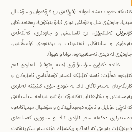
كتێبەكە حەوت بەشە لەوانە: (فڕۆكەی بێ فڕۆكەوان و سۆشیال
میدیا، چاودێری شل و قۆناغی دوای (بانۆ بتیكۆن)، ڕەھەندەكانی
كۆنترۆڵی ئەلیكترۆنی، بێ ئاساییشی و چاودێری، كەڵكەڵەی
بەرخۆری و سایتەكانی ئەنتەرنێت و بردنەوەی كۆمەڵایەتی،
چاودێری لە دیدی ئەخلاقییەوە، توانا و ھیوا).
خانمە دكتۆری سۆسیۆلۆژی (ھبە ڕەئوف) لەبارەی ئەم
كتێبەوە دەڵێت: ئەمە كتێبێكە لەسەر كۆمەڵناسی ئامێرەكان و
كاریگەریان لەسەر ئاگایی تاك بە خودی خۆی، كتێبێكە لەبارەی
پەرەسەندن و بەكارھێنانی تەكنەلۆژیا بۆ ئەو بەرنامە سیاسیانەی
كە لەڕێی مۆبایل و ئامێرە دیجیتاڵییەكان و سۆشیال میدیاكانەوە
دەستدرێژی دەكەنە سەر ئازادی تاك و سنووری كەسایەتیی
دەبەزێنێت بەوەی كە لەناكاو ڕیكلامێك دێتە سەر سكرینەكەت