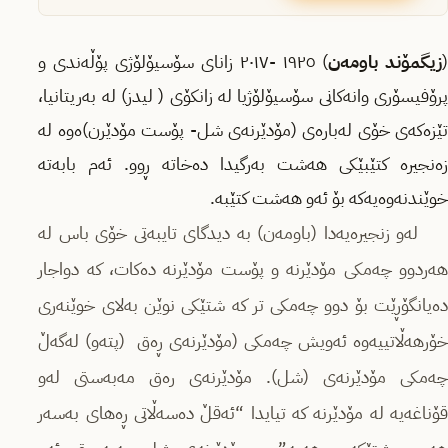
زیگمۆند باومەن
) ١٩٢٥ -٢٠١٧ زانای سۆسیۆلۆژی پۆڵەندی و
پرۆفیسۆری وانەكانی سۆسیۆلۆژیا لە زانكۆی ( لیدز) لە بەریتانیا،
تێزەکەی خۆی لەبارەی (مۆدێرنەی شل- پۆست مۆدێرن)ەوە لە
زەنجیرە کتێبێکی هەشت بەرگیدا دەخاتە ڕوو. ئەم بابەتە
خوێندنەوەیەکە بۆ ئەو هەشت کتێبە.
لەو زنجیرەیەدا (باومەن) بە دیدگای تایبەتی خۆی باس لە
ھەردوو چەمكی مۆدێرنە و پۆست مۆدێرنە دەكات، كە دواجار
دەیانگۆڕێت بۆ دوو چەمكی تر كە شتێكی نوێن بەلای خوێنەری
خۆرھەڵاتییەوە ئەویش چەمكی (مۆدێرنەی ڕەق (پتەو) لەگەڵ
چەمكی مۆدێرنەی (شل). مۆدێرنەی رەق مەبەستی لەو
قۆناغەیە لە مۆدێرنە كە تیایدا “ئەقڵ دەسەڵاتی ڕەھای بەسەر