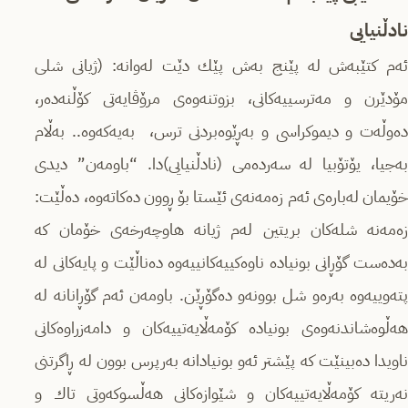
نادڵنیایی
ئەم كتێبەش لە پێنج بەش پێك دێت لەوانە: (ژیانی شلی
مۆدێرن و مەترسییەكانی، بزوتنەوەی مرۆڤایەتی كۆڵنەدەر،
دەوڵەت و دیموكراسی و بەڕێوەبردنی ترس، بەیەكەوە.. بەڵام
بەجیا، یۆتۆبیا لە سەردەمی (نادڵنیایی)دا. “باومەن” دیدی
خۆیمان لەبارەی ئەم زەمەنەی ئێستا بۆ ڕوون دەكاتەوە، دەڵێت:
زەمەنە شلەكان بریتین لەم ژیانە ھاوچەرخەی خۆمان كە
بەدەست گۆڕانی بونیادە ناوەكییەكانییەوە دەناڵێت و پایەكانی لە
پتەوییەوە بەرەو شل بوونەو دەگۆڕێن. باومەن ئەم گۆڕانانە لە
ھەڵوەشاندنەوەی بونیادە كۆمەڵایەتییەكان و دامەزراوەكانی
ناویدا دەبینێت كە پێشتر ئەو بونیادانە بەرپرس بوون لە ڕاگرتنی
نەریتە كۆمەڵایەتییەكان و شێوازەكانی ھەڵسوكەوتی تاك و