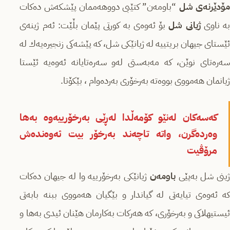
مۆدێرنەی شل
“باومەن” كتێبی دووھەممان پێشكەش دەكات
ە ناوی
ژیانی شل
بۆ ئەوەی بە كورتی پێمان بڵێت: ئەم ژینەی
ئێستای جیھان بریتییە لە ژیانێكی شل، كە پێشەكی زنجیرەیەك لە
سەرەتای نوێن، كە مەبەستی لەو سەرەتایانە ئەوەیە ئێستا
ژیانمان ھەمووی بووەتە بەرخۆری بەردەوام ، بێكۆتا.
كەسەكان لەنێو کۆمەڵدا لەڕێی بەرخۆرییەوە بەھا
وەردەگرن، واتە تاچەند بەرخۆر بیت ئەوەندەش
مرۆڤیت
ینی شل بەپێی
باومەن
ژیانێكی بەرخۆرییە وا لە جیھان دەكات
كە ئەوەی تیایەتی لە گیاندار و بێگیان ھەمووی ببنە بابەتی
ئیستیھلاكی و بەرخۆری، كە ھەركات بەكارمان ھێنان ئیدی بەھا و