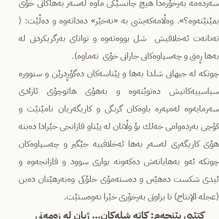
سەردەمە بەرخۆرەدا ھیچ چانسێكی ماوە لەسەر بەھاكانی خۆی
بمێنێتەوە؟». وەڵامەكەیشی بە «نەخێر» دەداتەوە و دەڵێت: (
تەنانەت ئەخلاقیش شل بووەتەوە و توانای بەرگریكردنی لە
بەھا ڕەق و چەسپاوەكانی جارانی خۆی نەماوە).
چونكە لە جیھانی شلدا بەھا و پێناسەكان دەگۆڕدرێن و سنوورە
سیاسییەكانیش دەتوێنەوە و بەھۆی ھاتوچۆی ئازادی
سەرمایەوە لەمپەرە باوەكان گرنگی و كاریگەریان نامێنێت و
كۆچی بەردەوامی خەلك بۆ وڵاتان لە پێناو قازانجی خێرادا دەبنە
ھۆی كاریگەری لەسەر بەھا ئەخلاقییە جێگیر و چەسپاوەكان
چونكە ئەو بەھایانەش دەكەونە بواری سوود و قازانجەوە و
ئیدی شكست دەھێنن و دەستەمۆی خلۆكی وەبەرھێنان دەبن
(عجلە الإنتاج) تا بزاوتی بەرخۆری خێرا نەوەستێت.
كتێبی پێنجەم: كاتە شلەكان… ژیان لە زەمەنی