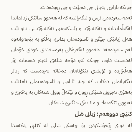
چونكە نازانین بەیانی چی دەبێت و چی ڕوودەدات.
ئەمە سەردەمی ترس و نیگەرانییە كە لە ھەموو ساتێكی ژیانماندا
لەگەڵماندایە و تەكنەلۆژیا و پێشكەوتنی تەكنەلۆژیاش ناتوانێت
ھەلی ژیانێكی جێگیر و ئاسودەمان بداتێ، بەڵكو بە پێچەوانەوە
لەم سەردەمەدا ھەموو ئەگەرەكانی پەرەسەندی خودی خۆمان
لەدەست داوە، چونكە ئەو دۆخە شلەی لەبەر دەممانە زۆر
ھەڵبژاردە و ئۆپشنی بێكۆتامان دەخاتە بەردەست كە زیاتر
نیگەرانمان دەكات، كە چیتر ئارامی و ئاسودەییمان نامێنێت
بەھۆی نەبوونی شتێكی ڕوون و تێكەڵ بوونی شتەكان بە یەكتری و
نەبوونی تێگەیەك و مانایەكی جێگیری شتەكان.
كتێبی دووھەم: ژیانی شل
لە دوای ڕێخۆشكردن بۆ چەمكی شلی لە كتێبی یەكەمدا