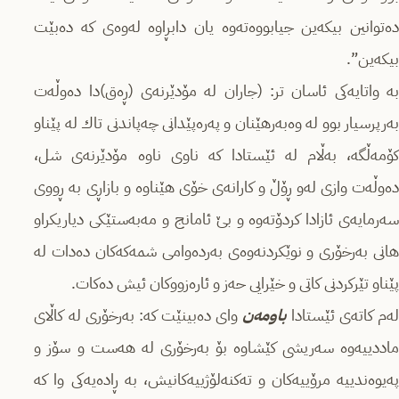
دەتوانین بیكەین جیابووەتەوە یان دابڕاوە لەوەی كە دەبێت
بیكەین”.
بە واتایەكی ئاسان تر: (جاران لە مۆدێرنەی (ڕەق)دا دەوڵەت
بەرپرسیار بوو لە وەبەرھێنان و پەرەپێدانی چەپاندنی تاك لە پێناو
كۆمەڵگە، بەڵام لە ئێستادا كە ناوی ناوە مۆدێرنەی شل،
دەوڵەت وازی لەو ڕۆڵ و كارانەی خۆی ھێناوە و بازاڕی بە ڕووی
سەرمایەی ئازادا كردۆتەوە و بێ ئامانج و مەبەستێكی دیاریكراو
ھانی بەرخۆری و نوێكردنەوەی بەردەوامی شمەكەكان دەدات لە
پێناو تێركردنی كاتی و خێرایی حەز و ئارەزووكان ئیش دەكات.
لەم كاتەی ئێستادا
باومەن
وای دەبینێت كە: بەرخۆری لە كاڵای
ماددییەوە سەریشی كێشاوە بۆ بەرخۆری لە ھەست و سۆز و
پەیوەندییە مرۆییەكان و تەكنەلۆژییەكانیش، بە ڕادەیەكی وا كە