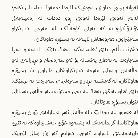
ئەوانە پرسی جیاوازن لەوەی کە لێرەدا دەمەوێت باسیان بکەم؛
لەبەر ئەوەی لێرەدا ئەوەی ڕوو دەدات لە زەمینەیەکی
کۆنترۆڵکراودایە کە بەپێی کۆمەڵێک لە مەرجی دیاریکراو
سەپێنراون، هەروەهاش تایبەتە بە پسپۆڕە هاوتاکان.
دەکرێت بڵێم، تێزی ‘هاوسەنگیی بەها’، تێزێكی تایبەتە و تەنها
سەبارەت بە بەهای یەکسانە بۆ ئەو سەرەنجام و بڕیارانەی لەو
حاڵەتەن وبەپێی مەرجە دیاریکراوەکان دانراون بۆ پسپۆڕە
هاوتاکان، لە گەیشتنە بڕیار و سەرەنجام، سەبارەت بە پرسێک.
تێزی ‘هاوسەنگیی بەها’ سەرنجی خستۆتە سەر حاڵەتی نەسازانی
نێوان پسپۆڕە هاوتاکان.
لە هەموو سەرنجدانێک لە حاڵەتی ئەم نەسازانەی نێوان پسپۆڕە
هاوتاکاندا، گریمانەیەک لە پشتەوە خۆی حەشارداوە کە بە تێزی
تایبەتمەندی ناسراوە. گەرچی دەزانم گەر زۆر زمانی لۆجیک