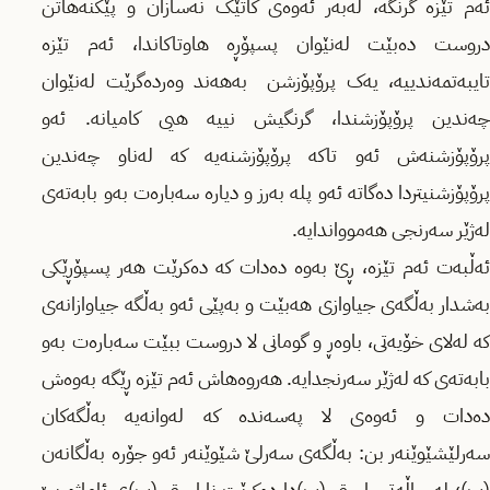
ئەم تێزە گرنگە، لەبەر ئەوەی کاتێک نەسازان و پێکنەهاتن
دروست دەبێت لەنێوان پسپۆڕە هاوتاکاندا، ئەم تێزە
تایبەتمەندییە، یەک پرۆپۆزشن بەهەند وەردەگرێت لەنێوان
چەندین پرۆپۆزشندا، گرنگیش نییە هیی کامیانە. ئەو
پرۆپۆزشنەش ئەو تاکە پرۆپۆزشنەیە کە لەناو چەندین
پرۆپۆزشنیتردا دەگاتە ئەو پلە بەرز و دیارە سەبارەت بەو بابەتەی
لەژێر سەرنجی هەموواندایە.
ئەڵبەت ئەم تێزە، ڕێ بەوە دەدات کە دەکرێت هەر پسپۆڕێکی
بەشدار بەڵگەی جیاوازی هەبێت و بەپێی ئەو بەڵگە جیاوازانەی
کە لەلای خۆیەتی، باوەڕ و گومانی لا دروست ببێت سەبارەت بەو
بابەتەی کە لەژێر سەرنجدایە. هەروەهاش ئەم تێزە ڕێگە بەوەش
دەدات و ئەوەی لا پەسەندە کە لەوانەیە بەڵگەکان
سەرلێشێوێنەر بن: بەڵگەی سەرلێ شێوێنەر ئەو جۆرە بەڵگانەن