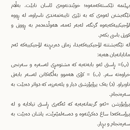
بهێنمە تێکستەکەمەوە؛ خوێندنەوەی ئاسان نابێت. بەڵام
تێگەیشتن لەوەی کە بە تێزی تایبەتمەندی ناسراوە، لە ڕووە
لۆجیکیيەکەیەوە گرنگە، لەبەر ئەمە، هەوڵدەدەم بە ڕوونی و
کورتی باسی بکەم.
لە تێگەیشتنە لۆجیکییەکەیدا، زمانی دەربڕینە لۆجیکییەکە ئەم
مانایانەیان هەیە:
(پ)= ڕاستی ئەو بابەتەیە کە مشتومڕی لەسەرە و سەرنجی
خراوەتە سەر. (ب) = کۆی هەموو بەڵگەکانن لەسەر بابەتی
ناوبراو. (د) یەک پرۆپۆزشنی دیار و پلەبەرزە، کە دواتر دەبێت بە
سەرەنجام.
پرۆپۆزشن =ئەو گریمانەیەیە کە ئەگەری ڕاستی تیادایە و لە
پرۆسەکەدا ساغ دەکرێتەوە و دەسەلمێنرێت، پاشان دەبێت بە
سەرەنجام و بڕیار.