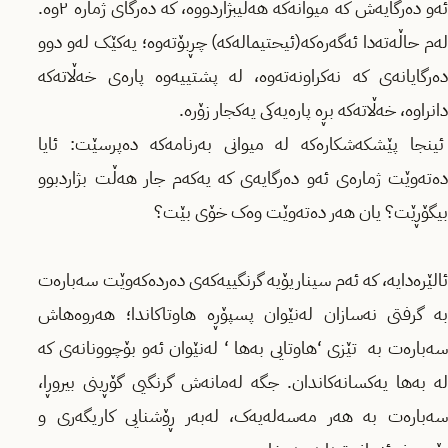
ئەو دەرگایەش کە میوانەکە هەڵيبژاردووە، کە دەرگای ژمارە ٢وە.
لەم حاڵەتەدا ئەگەرەکە(ئیحتیمالەکە) چڕبۆتەوە؛ یەکێک لەو دوو
دەرگایانەی کە نەکراونەتەوە، لە پشتییەوە پارەی خەڵاتەکە
دانراوە، خەڵاتەکە بڕە پارەیەکی یەکجار زۆرە.
ئینجا پێشکەشکارەکە لە میوانی بەرنامەکە دەپرسێت: ئایا
دەتەوێت ژمارەی ئەو دەرگایەی کە یەکەم جار هەڵت بژاردبوو
بیگۆڕێت؟ یان هەر دەتەوێت وەک خۆی بێت؟
ئالێرەدایە، کە ئەم سیناریۆیە گرنگيیەکەی دەردەکەوێت سەبارەت
بە گرفتی نەسازان لەنێوان پسپۆڕە هاوتاکاندا؛ هەروەهاش
سەبارەت بە تێزی ‘هاوتایی بەها ‘ لەنێوان ئەو بۆچوونانەی کە
لە بەها یەکسانەکاندان. جگە لەمانەش گرنگیی گۆڕینی بیروڕا،
سەبارەت بە هەر مەسەلەیەک، لەبەر ڕۆشنایی کاریگەری و