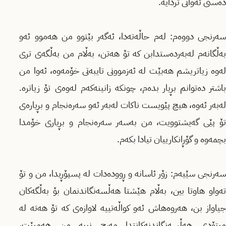
دەستی ئەوانی تردایە.
سەرنجی دووەم: لەم حاڵەتەدا، ئەگەر بێتوو من هەموو ئەو
بەڵگانەم لەبەردەستدابن کە تۆ هەتن، بەڵام من بەڵگەی تری
لەوە زیاتریشم هەبێت لە ئەزموونی تایبەتی خۆمەوە، ئەوا من
باشتر دەتوانم بڕیار بدەم، چونکە زانینەکەم لەوەی تۆ زیاترە.
لەبەر ئەوە، هیچ پێویست ناکات لەبەر ئەو سەرەنجام و بڕیارەی
تۆ پێی گەیشتوویت، من بەسەر سەرەنجام و بڕیاری خۆمدا
بچمەوە و گۆڕانکارییان تیادا بکەم.
سەرنجی سێیەم: زۆر ئاسانە و ڕوودەدات لە پسپۆڕیدا، من و تۆ
تەواو هاوتا بین، بەڵام هێشتا هەڵسەنگاندنمان بۆ بەڵگەکان
جیاواز بن، هەروەهاش ئەو کواڵەتییە لاوازەی کە تۆ هەتە لە
میتۆدی هەڵسەنگاندنەکانتدا مەرج نییە من هەمبێت،