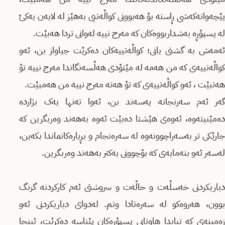
پێچەوانەکەشی ڕاستە بۆ هەبوونی کواڵەتیی بەهێز لە لایەن یەکێ
لە پسپۆڕە بەشداربووەکان کە مەرج نییە لەوانی تردا هەبێت.
ئەمەش بە گشتی یانی؛ کواڵەتییەکان دەکرێت جیاواز بن، ئەو
کواڵەتییەی کە من هەمە لە مێتۆدی هەڵسەنگاندا مەرج نییە تۆ
هەتبێت ، ئەو کواڵەتیيەی کە تۆ هەتە مەرج نییە من هەمبێت.
گەر ئەم سەرنجانە پەسەند بن، ئەوا تەنها یەک بژاردە
دەمێنیتەوە، ئەوەی هێشتا دەبێت ئەوە بەهەند وەربگرین کە
جارێکی تر بەسەراچوونەوە لە سەرەنجام و بڕیارەکانماندا بکەین،
لەسەر ئەو بنەمایەی کە بۆچوونی یەکتر بەهەند وەربگرین.
دیاریکردنی خەسڵەت و حاڵەت و سروشتی ئەم کارکردنە گرنگ
بوون، هەروەکو لە سەرەتادا وتم. لەدوای دیاریکردنی ئەو
زەمینەی کە تیایدا هاوتایی پسپۆڕەکان پێناسە دەکرێت، ئینجا