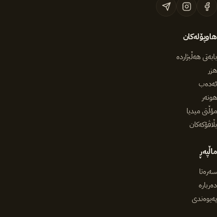
هاوپۆلەکان
بابەتی هەڵبژاردە
هزر
ئەدەب
هونەر
مۆڵتی میدیا
بڵاڤۆکەکان
ماڵپەڕ
سەرەتا
دەربارە
پەیوەندی