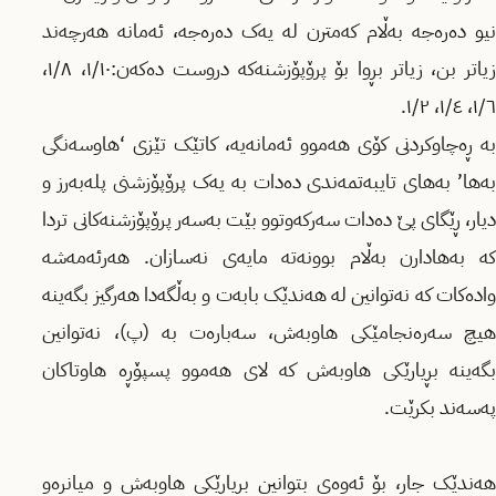
نیو دەرەجە بەڵام کەمترن لە یەک دەرەجە، ئەمانە هەرچەند
زیاتر بن، زیاتر بڕوا بۆ پرۆپۆزشنەکە دروست دەکەن:١/١٠، ١/٨،
١/٦، ١/٤، ١/٢.
بە ڕەچاوکردنی کۆی هەموو ئەمانەیە، کاتێک تێزی ‘هاوسەنگی
بەها’ بەهای تایبەتمەندی دەدات بە یەک پرۆپۆزشنی پلەبەرز و
دیار، ڕێگای پێ دەدات سەرکەوتوو بێت بەسەر پرۆپۆزشنەکانی تردا
کە بەهادارن بەڵام بوونەتە مایەی نەسازان. هەرئەمەشە
وادەکات کە نەتوانین لە هەندێک بابەت و بەڵگەدا هەرگیز بگەینە
هیچ سەرەنجامێکی هاوبەش، سەبارەت بە (پ)، نەتوانین
بگەینە بڕیارێکی هاوبەش کە لای هەموو پسپۆڕە هاوتاکان
پەسەند بکرێت.
هەندێک جار، بۆ ئەوەی بتوانین بڕیارێکی هاوبەش و میانڕەو