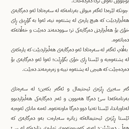
بۆچوونی ئەوانی تردا دەردەخات.
چونکە لێرەدا ئەگەر میوانی بەرنامەکە لە سەرەتادا ئەو دەرگایەی
هەڵبژاردبێت کە هیچ پارەی لە پشتەوە نیە، ئەوا بە گۆڕینی ڕای
خۆی بۆ هەڵبژاردنی دەرگایەکی تر؛ سوودمەند دەبێت و خەڵاتەکە
دەباتەوە.
بەڵام، ئەگەر لە سەرەتادا ئەو دەرگایەی هەڵبژاردبێت کە پارەکەی
لە پشتەوەیە و ئێستا ڕای خۆی بگۆڕێت؛ ئەوا ئەو دەرگایەی بۆ
دەردەچێت کە هیچی لە پشتەوە نییە و زەرەرمەند دەبێت.
گەر سەیری ڕێژەی ئیحتیمال و ئەگەر بکەین؛ لە سەرەتای
بەرنامەکەدا سێ دەرگا هەبوون و ئەم دەرگایەکی هەڵبژاردبوو
لەناویاندا، ئێستا تەنیا دوو دەرگا ماونەتەوە. ئەمە مانای ئەوەیە
ئێستا ڕێژەی ئیحتیمالەکە زیاترە سەبارەت بەو دەرگایەی کە
هەڵی دەبژێرێت؛ لەبەر کەمبوونەوەی ژمارەی بژاردەکە لە سێ