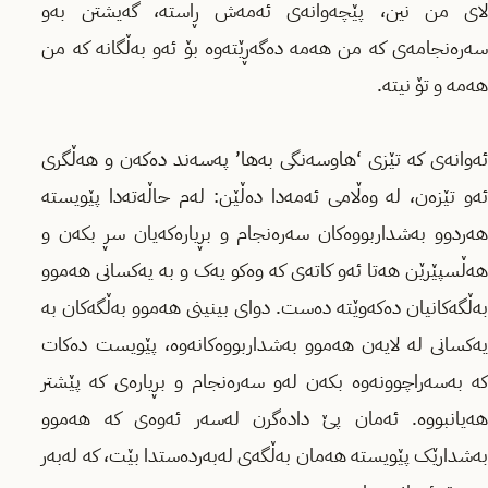
لای من نین، پێچەوانەی ئەمەش ڕاستە، گەیشتن بەو
سەرەنجامەی کە من هەمە دەگەڕێتەوە بۆ ئەو بەڵگانە کە من
هەمە و تۆ نیتە.
ئەوانەی کە تێزی ‘هاوسەنگی بەها’ پەسەند دەکەن و هەڵگری
ئەو تێزەن، لە وەڵامی ئەمەدا دەڵێن: لەم حاڵەتەدا پێویستە
هەردوو بەشداربووەکان سەرەنجام و بڕیارەکەیان سڕ بکەن و
هەڵسپێرێن هەتا ئەو کاتەی کە وەکو یەک و بە یەکسانی هەموو
بەڵگەکانیان دەکەوێتە دەست. دوای بینینی هەموو بەڵگەکان بە
یەکسانی لە لایەن هەموو بەشداربووەکانەوە، پێویست دەکات
کە بەسەراچوونەوە بکەن لەو سەرەنجام و بڕیارەی کە پێشتر
هەیانبووە. ئەمان پێ دادەگرن لەسەر ئەوەی کە هەموو
بەشدارێک پێویستە هەمان بەڵگەی لەبەردەستدا بێت، کە لەبەر