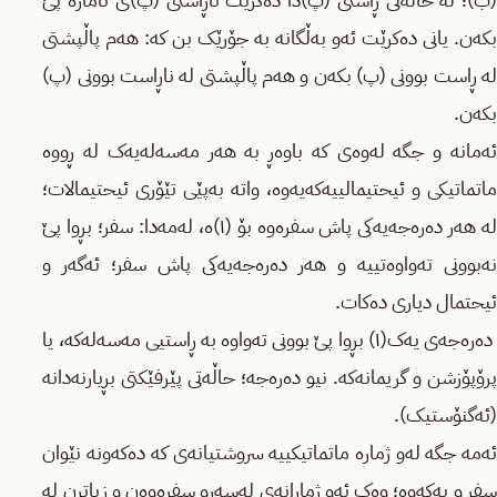
(ب)؛ لە حاڵەتی ڕاستی (پ)دا دەکرێت ناڕاستی (پ)ی ئاماژە پێ
بکەن. یانی دەکرێت ئەو بەڵگانە بە جۆرێک بن کە: هەم پاڵپشتی
لە ڕاست بوونی (پ) بکەن و هەم پاڵپشتی لە ناڕاست بوونی (پ)
بکەن.
ئەمانە و جگە لەوەی کە باوەڕ بە هەر مەسەلەیەک لە ڕووە
ماتماتیکی و ئیحتیمالیيەکەیەوە، واتە بەپێی تێۆری ئیحتیمالات؛
لە هەر دەرەجەیەکی پاش سفرەوە بۆ (١)ە، لەمەدا: سفر؛ بڕوا پێ
نەبوونی تەواوەتیيە و هەر دەرەجەیەکی پاش سفر؛ ئەگەر و
ئیحتمال دیاری دەکات.
دەرەجەی یەک(١) بڕوا پێ بوونی تەواوە بە ڕاستيی مەسەلەکە، یا
پرۆپۆزشن و گریمانەکە. نیو دەرەجە؛ حاڵەتی پێرفێکتی بڕیارنەدانە
(ئەگنۆستیک).
ئەمە جگە لەو ژمارە ماتماتیکیيە سروشتیانەی کە دەکەونە نێوان
سفر و یەکەوە؛ وەک ئەو ژمارانەی لەسەرو سفرەوەن و زیاترن لە