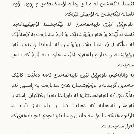
ئێستا، تێگەیشتن لە مانای زمانە لۆجیکیيەکەی و ڕوون بۆوە،
ئاسانە تێگەیشتن لە لۆجیکی تێزەکە:
ناوەڕۆکی ‘تێزی تایبەتمەندی’ لە تێگەیشتنە لۆجیکیيەکەیدا
ئەمە دەڵێت: بۆ هەر پرۆپۆزشنێک بۆ (پ) سەبارەت بە کۆمەڵێک
لە بەڵگە (ب)، تەنیا یەک پرۆپۆزشن لە ناویاندا ڕاستە و ئەو
پرۆپۆزشنەش دیار و پلەبەرزە (د)، سەبارەت بە (پ) کە بابەتی
سەرنجە.
بە واتایەکیتر، ناوەڕۆکی تێزی تایبەتمەندی ئەمە دەڵێت: کاتێک
چەندین گریمانە و پرۆپۆزشنمان هەن سەبارەت بە ڕاستيی ئەو
بەڵگانەی کە لەبەردەستتان؛ لە ناویاندا تەنیا یەکێکیان ڕاستە و
ئەوەش ئەوەیانە کە دەبێت دیار و پلە بەرز بێت لە
ئارگیومەنتەکەیدا، بۆ سەلماندن و ساغکردنەوەی ئەو بابەتەی کە
لەژێر سەرنجدایە.