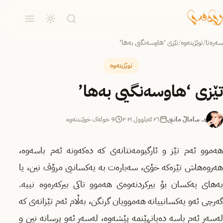
سەرەتا
/
توێژینەوە
/
تێزی ‘هاوسەنگیی بەها’
توێژینەوە
تێزی ‘هاوسەنگیی بەها’
د. ساماڵ مانیی
٢٦ ئەیلوول ٢٠٢١
9 خولەک خوێندنەوە
هەموو ئەم تێز و ئارگیومەنتانەی کە دەکەونە ئەم باسەوە،
هەروەهاش تێزەکە خۆی، سەبارەت بە یەکسانیی مرۆڤ نین، یا
بەهای یەکسان بۆ بیرکردنەوەی هەموو تاکی بیرکەرەوە نییە.
گەرچی ئەو یەکسانییانە هەموویان گرنگن، بەڵام ئەم تێزانەی کە
لەسەر ئەم باسە دەیانهێنمە پێشەوە، لەسەر ئەو پرسانە نین و