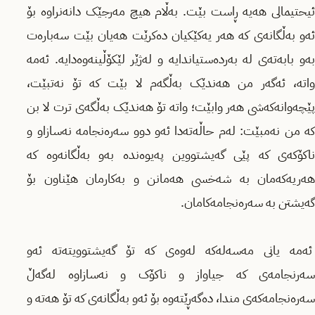
ئیحتیمالی هەیە ڕاست بێت. بەڵام هیچ مەرجێک دانەنراوە بۆ
ئەو بەڵگانەی کە هەر یەکێکیان دەکرێت هەیان بێت سەبارەت
بەو بابەتەی لە بەردەستیاندایە و لەژێر لێکۆڵینەوەدایە. ئەمە
واتە، ئەگەر من هەندێک بەڵگەم لا بێت کە تۆ نەتبێت،
پێچەوانەکەشی هەر وابێت؛ واتە تۆ هەندێک بەڵگەی ترت لا بن
کە من نەمبێت: لەم حاڵەتەدا ئەو دوو سەرەنجامە نەسازاو و
ناکۆکەی کە پێی گەیشتووین پەیوەندە بەو بەڵگانەوە کە
هەریەکەمان بە شەخسی هەمانن و بەکارمان هێناون بۆ
گەیشتن بە سەرەنجامەکامان.
ئەمە یانی مەسەلەکە لەوەی کە تۆ گەیشتوویتەتە ئەو
سەرنجامەی کە جیاواز و ناکۆک و نەسازاوە لەگەڵ
سەرەنجامەکەی مندا، دەگەڕێتەوە بۆ ئەو بەڵگانەی کە تۆ هەتە و