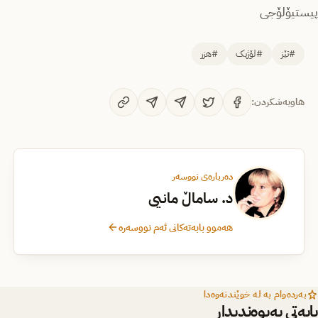
پیستیۆلۆجی
#تێز
#لۆژیک
#هزر
هاوبەشکردن:
دەربارەی نووسەر
د. ساماڵ مانیی
هەموو بابەتەکانی ئەم نووسەرە
بەردەوام بە لە خوێندنەوەدا
بابەتی پەیوەندیدار