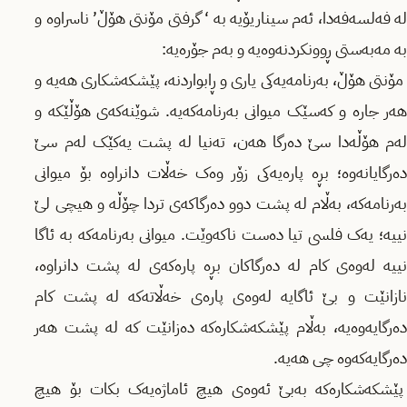
لە فەلسەفەدا، ئەم سیناریۆیە بە ‘ گرفتی مۆنتی هۆڵ’ ناسراوە و
بە مەبەستی ڕوونکردنەوەیە و بەم جۆرەیە:
مۆنتی هۆڵ، بەرنامەیەکی یاری و ڕابواردنە، پێشکەشکاری هەیە و
هەر جارە و کەسێک میوانی بەرنامەکەیە. شوێنەکەی هۆڵێکە و
لەم هۆڵەدا سێ دەرگا هەن، تەنیا لە پشت یەکێک لەم سێ
دەرگایانەوە؛ بڕە پارەیەکی زۆر وەک خەڵات دانراوە بۆ میوانی
بەرنامەکە، بەڵام لە پشت دوو دەرگاکەی تردا چۆڵە و هیچی لێ
نییە؛ یەک فلسی تیا دەست ناکەوێت. میوانی بەرنامەکە بە ئاگا
نییە لەوەی کام لە دەرگاکان بڕە پارەکەی لە پشت دانراوە،
نازانێت و بێ ئاگایە لەوەی پارەی خەڵاتەکە لە پشت کام
دەرگایەوەیە، بەڵام پێشکەشکارەکە دەزانێت کە لە پشت هەر
دەرگایەکەوە چی هەیە.
پێشکەشکارەکە بەبێ ئەوەی هیچ ئاماژەیەک بکات بۆ هیچ