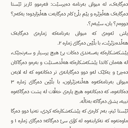
دەرگایەک، لە میوانی بەرنامە دەپرسێت: فەرموو ئازیز ئێستا
دەرگایەک هەڵبژێرە و پێم بڵێ کام دەرگایەت هەڵبژاردوە؛ یەکەم؟
دووەم؟ یان، سێیەم؟.
پاش ئەوەی کە میوانی بەرنامەکە ژمارەی دەرگایەک
هەڵدەبژێرێت، با بڵێین دەرگای ژمارە ٢.
پێشکەشکارەکە پەسەندی دەکات بێ هیچ پرسیار و سەرنجێک،
لە هەمان کاتدا پێشکەشکارەکە هەڵدەستێت و بەرەو دەرگاکان
دەچێ و یەکێک لەو دوو دەرگایانەی تر دەکاتەوە کە لە لایەن
میوانی بەرنامەکەوە هەڵنەبژێراون، با بڵێین دەرگای ژمارە ٣
دەکاتەوە، کە دەیکاتەوە هیچ پارەی خەڵات لە پشت دەرگاکەوە
نییە، پشتی دەرگاکە بەتاڵە.
ئێستا ئیتر، بەم کارەی کە پێشکەشکارەکە کردی، تەنیا دوو دەرگا
ماوەتەوە کە نەکرابنەوە لە کۆی سێ دەرگاکە؛ دەرگای ژمارە ١ و