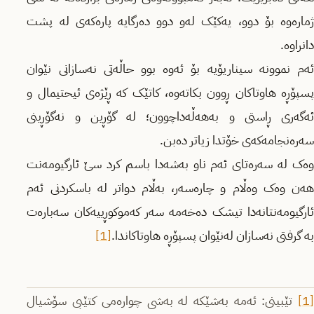
ژمارەوە بۆ دوو، یەکێک لەو دوو دەرگایە پارەکەی لە پشت
دانراوە.
ئەم نموونە سیناریۆیە بۆ ئەوە بوو حاڵەتی نەسازانی نێوان
پسپۆڕە هاوتاکان ڕوون بکاتەوە، کاتێک کە ڕێژەی ئیحتیمال و
ئەگەری ڕاستی و بەهەڵەداچوون؛ لە گۆڕین و نەگۆڕینی
سەرەنجامەکەی خۆتدا زیاتر دەبن.
وەک لە سەرەتای ئەم ناو بەشەدا باسم کرد سێ ئارگیومەنت
هەن وەک وەڵام و چارەسەر، بەڵام دواتر لە باسکردنی ئەم
ئارگیومەنتانەدا تیشک دەخەمە سەر کەموکوڕییەکان سەبارەت
بە گرفتی نەسازان لەنێوان پسپۆڕە هاوتاکاندا.
[1]
[1]
تێبینی: ئەمە بەشێکە لە بەشی چوارەمی کتێبی سۆشیال