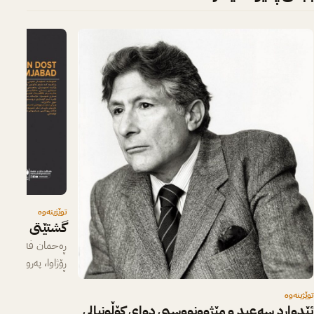
توێژینەوە
گشتێتی و کەسا
ڕۆژاوا، پەروەردەی 
گرنگەکانی گێڕانەو
توێژینەوە
ئێدوارد سەعید و مێژوونووسیی دوای کۆڵونیالی