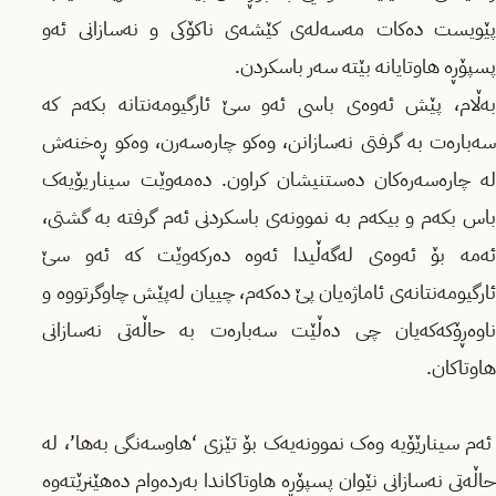
پێویست دەکات مەسەلەی کێشەی ناکۆکی و نەسازانی ئەو
پسپۆڕە هاوتایانە بێتە سەر باسکردن.
بەڵام، پێش ئەوەی باسی ئەو سێ ئارگیومەنتانە بکەم کە
سەبارەت بە گرفتی نەسازانن، وەکو چارەسەرن، وەکو ڕەخنەش
لە چارەسەرەکان دەستنیشان کراون. دەمەوێت سیناریۆیەک
باس بکەم و بیکەم بە نموونەی باسکردنی ئەم گرفتە بە گشتی،
ئەمە بۆ ئەوەی لەگەڵیدا ئەوە دەرکەوێت کە ئەو سێ
ئارگیومەنتانەی ئاماژەیان پێ دەکەم، چییان لەپێش چاوگرتووە و
ناوەڕۆکەکەیان چی دەڵێت سەبارەت بە حاڵەتی نەسازانی
هاوتاکان.
ئەم سینارێۆیە وەک نموونەیەک بۆ تێزی ‘هاوسەنگی بەها’، لە
حاڵەتی نەسازانی نێوان پسپۆڕە هاوتاکاندا بەردەوام دەهێنرێتەوە