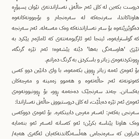
دروست بکەین لە کاتی ئەم حاڵەتی نەسازاندنەی نێوان پسپۆڕە
هاوتاکاندا، سەرنجەکە لە سەرەنجام و بۆچوونەکانەوە
دەگوێزرێتەوە بۆ سەر نەسازاندنەکە وەک مەسەلە. ئەم سەرنجە
کە گواسترایەوە، ئینجا ئەو ئارگیومەنتەی کە ئاماژەم پێکرد بە
تێزی ‘هاوسەنگی بەها’ دێتە پێشەوە؛ ئەم تێزە گرنگە،
ڕوونکردنەوەی زیاتر و باسکردنی بە گرنگ دەزانم.
بۆ ئەوەی ئەمە زیاتر ڕوونی بکەمەوە، با وای دانێین دوو کەس
کەوتونەتە ئەم حاڵەتەوە و هەموو زەمینە و مەرجەکان
یەکسانن. چەند سەرنجێک دەخەمە ڕوو، بۆ ڕوونبوونەوەی
ئەوەی ئەم تێزە دەیڵێت، لە کاتی دروستبوونی حاڵەتی نەسازاندا:
سەرنجی یەکەم: لەسەر مەرجی دابینکەرە. بۆ ئەوەی دووکەس
وەک هاوتا پێناسە بکرێن؛ ئەو کەسانە لەسەر ئەو بنەمایە
دانراون کە سەرەنجامی هەڵسەنگاندنەکەیان ئەگەری هەیە/