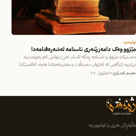
توێژینەوە
مێژوو وەک دامەزرێنەری ناسنامە لەشەرەفنامەدا
دەستپێك مێژوو و ناسنامه‌ ڕەنگە ئاسان نەبێ بتوانین لەو پەیوەندییە
نهێنییە تێبگەین كە لەنێوان دەسەڵات و مەعریفەیەكدا هەیە، لەكەسێكدا
كەوا…
حەیدەر لەشکری
٥ ئەیلوول ٢٠٢٠
ماڵپەڕێکی هزری و کولتوورییە