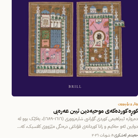
وتار و بۆچوون
کوڕە کوردەکەی موحیەدین ئیبن عەرەبی
دەروازە ئیبراهیمی کوردی گۆرانیی شارەزووری (١٦١٦-١٦٨٩)، یەکێک بوو لە
دوایین ئەو حەکیم و زانا کوردانەی قۆناغی درەنگی مێژووی کلاسیک، کە…
حەیدەر لەشکری
٨ شوبات ٢٠٢٦