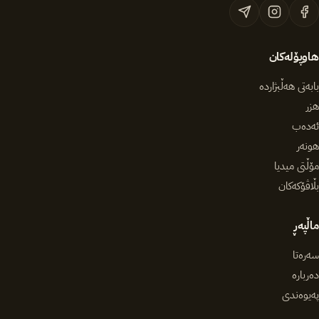
هاوپۆلەکان
بابەتی هەڵبژاردە
هزر
ئەدەب
هونەر
مۆڵتی میدیا
بڵاڤۆکەکان
ماڵپەڕ
سەرەتا
دەربارە
پەیوەندی