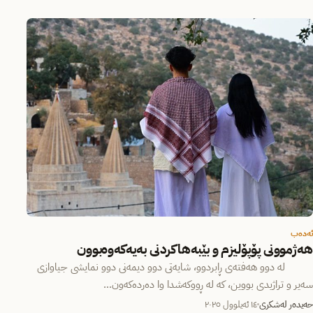
ئەدەب
هەژموونی پۆپۆلیزم و بێبەهاکردنی بەیەکەوەبوون
لە دوو هەفتەی ڕابردوو، شایەتی دوو دیمەنی دوو نمایشی جیاوازی
سەیر و تراژیدی بووین، کە لە ڕووکەشدا وا دەردەکەون…
حەیدەر لەشکری
١٤ ئەیلوول ٢٠٢٥