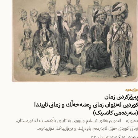
توێژینەوە
پيرۆزكردنى زمان
كوردیى لەنێوان زمانى ڕەشەخەڵك و زمانى ئاييندا
(سەردەمی کلاسیک)
دەروازە لەدواى هاتنى ئيسلام و بوونى بە ئايينى باڵادەست لە كوردستان،
زمانى كوردى خۆى لەبەردەم باوەڕێك و پيرۆزييەكدا دۆزييەوە…
حەیدەر لەشکری
١٨ ئەیلوول ٢٠٢٠