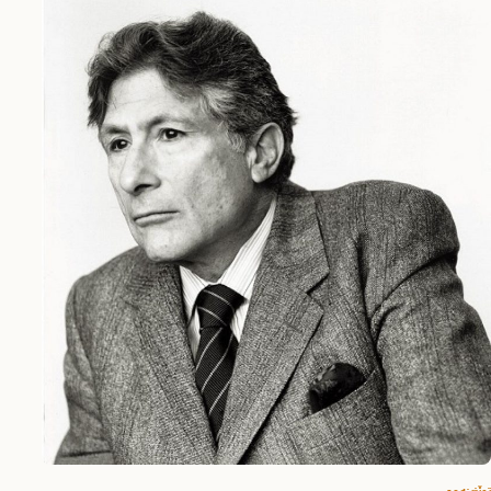
توێژینەوە