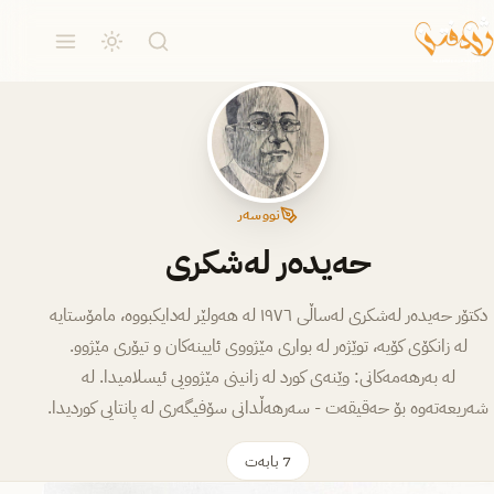
نووسەر
حەیدەر لەشکری
دکتۆر حەیدەر لەشکری لەساڵی ١٩٧٦ لە هەولێر لەدایکبووە، مامۆستایە
لە زانكۆی كۆیه‌، توێژه‌ر له‌ بواری مێژووی ئایینه‌كان و تیۆری مێژوو.
له‌ به‌رهه‌مه‌كانی: وێنه‌ی كورد له‌ زانینی مێژوویی ئیسلامیدا. له‌
شه‌ریعه‌ته‌وه‌ بۆ حه‌قیقه‌ت - سه‌رهه‌ڵدانی سۆفیگه‌ری له‌ پانتایی كوردیدا.
7 بابەت