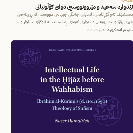
ئێدوارد سەعید و مێژوونووسیی دوای کۆڵونیالی
دەستپێک ئەو گۆڕانانەی، لەدوای جەنگی جیهانیی دووەمدا، لە ڕووتەختی
هزری ڕۆژئاواییدا ڕوویان دا، بواری ئەوەی ڕەخساند، لە ناوکۆی جیاواز و…
حەیدەر لەشکری
٢٨ شوبات ٢٠٢٦