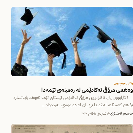
وتار و بۆچوون
وەهمی مرۆڤی ئەکادێمی له‌ زه‌مینه‌ی ئێمه‌دا
١ كارابوون یان ناکارابوونی مرۆڤی ئه‌كادێمی ئێستای ئێمه‌ ئه‌وه‌ند بابه‌تسازه‌
بۆ هه‌ر كه‌سێك، له‌نێویدا بێ یان له‌ ده‌ره‌وه‌ی، به‌رده‌وام…
حەیدەر لەشکری
٨ تشرینی یەکەم ٢٠٢٠