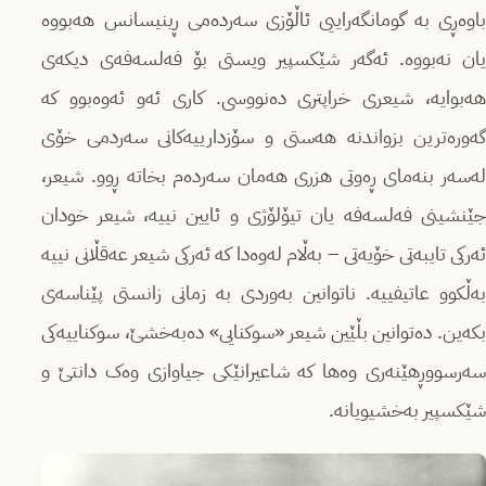
باوەڕی بە گومانگەراییی ئاڵۆزی سەردەمی ڕینیسانس هەبووە
یان نەبووە. ئەگەر شێکسپیر ویستی بۆ فەلسەفەی دیکەی
هەبوایە، شیعری خراپتری دەنووسی. کاری ئەو ئەوەبوو کە
گەورەترین بزواندنە هەستی و سۆزدارییەکانی سەردمی خۆی
لەسەر بنەمای ڕەوتی هزری هەمان سەردەم بخاتە ڕوو. شیعر،
جێنشینی فەلسەفە یان تیۆلۆژی و ئایین نییە، شیعر خودان
ئەرکی تایبەتی خۆیەتی – بەڵام لەوەدا کە ئەرکی شیعر عەقڵانی نییە
بەڵکوو عاتیفییە. ناتوانین بەوردی بە زمانی زانستی پێناسەی
بکەین. دەتوانین بڵێین شیعر «سوکنایی» دەبەخشێ، سوکناییەکی
سەرسووڕهێنەری وەها کە شاعیرانێکی جیاوازی وەک دانتێ و
شێکسپیر بەخشیویانە.