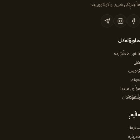
ماڵپەڕێکی هزری و کولتوورییە
هاوپۆلەکان
بابەتی هەڵبژاردە
هزر
ئەدەب
هونەر
مۆڵتی میدیا
بڵاڤۆکەکان
ماڵپەڕ
سەرەتا
دەربارە