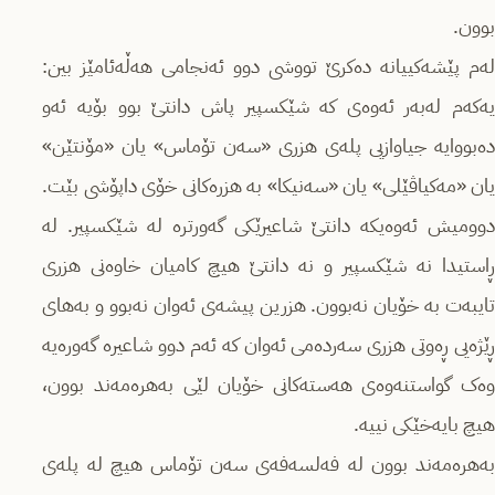
بوون.
لەم پێشەکییانە دەکرێ تووشی دوو ئەنجامی هەڵەئامێز بین:
یەکەم لەبەر ئەوەی کە شێکسپیر پاش دانتێ بوو بۆیە ئەو
دەبووایە جیاوازیی پلەی هزری «سەن تۆماس» یان «مۆنتێن»
یان «مەکیاڤێلی» یان «سەنیکا» بە هزرەکانی خۆی داپۆشی بێت.
دوومیش ئەوەیکە دانتێ شاعیرێکی گەورترە لە شێکسپیر. لە
ڕاستیدا نە شێکسپیر و نە دانتێ هیچ کامیان خاوەنی هزری
تایبەت بە خۆیان نەبوون. هزرین پیشەی ئەوان نەبوو و بەهای
ڕێژەیی ڕەوتی هزری سەردەمی ئەوان کە ئەم دوو شاعیرە گەورەیە
وەک گواستنەوەی هەستەکانی خۆیان لێی بەهرەمەند بوون،
هیچ بایەخێکی نییە.
بەهرەمەند بوون لە فەلسەفەی سەن تۆماس هیچ لە پلەی