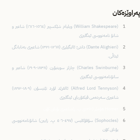
پەراوێزەکان
1
(William Shakespeare) ویلیام شێکسپیر (١٥٦٤-١٦١٦) شاعیر و
شانۆ نامەنووسی ئینگلیزی
2
(Dante Alighieri) دانتێ ئالیگیێری (١٢٦٥-١٣٢١) شاعیری بەنابانگی
ئیتاڵی.
3
(Charles Swinburne) چارلز سوینبۆرن (١٨٣٨-١٩٠٩) شاعیر و
سانۆنامەنووسی ئینگلیزی
4
(Alfred Lord Tennyson) ئالفرێد لۆرد تێنیسۆن (١٨٠٩-١٨٩٢)
شاعیری سەردەمی ڤیکتۆریایی ئینگلیزی
5
Homer هۆمێر (١٢٥٠ی پ. ز)شاعیری یۆنانی کۆن
6
(Sophocles) سۆفۆکلیس (٤٩٧-٤٠٦ پ. زایین) شانۆنامەنووسی
یۆنانی کۆن