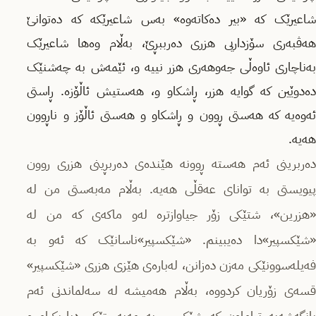
شاعیرێک کە «بیر دەکاتەوە» بەس شاعیرێکە کە دەتوانێ
هەڤبەری سۆزداریی هزری دەرببڕێ، بەڵام وەها شاعیرێک
بەناچاری ئاوەڵی جەوهەری هزر نییە و، ئێمەش بە چەشنێک
دەدوێین کە گوایە هزر، ڕاشکاو و، هەستیش ئاڵۆزە. ڕاستی
ئەوەیە کە هەستی ڕوون و ڕاشکاو و هەستی ئاڵۆز و ناڕوون
هەیە.
دەربرینی ئەم هەستە ڕوونە هێندەی دەربڕینی هزری روون
پیویستی بە توانای عەقڵی هەیە. بەڵام مەبەستی من لە
«هزرین»، شتێکی زۆر جیاوازترە لەو ماکەی کە من لە
«شێکسپیر»دا دەیبینم. «شێکسپیر»ناسانێک کە ئەو بە
فەیلەسوونێکی مەزن دەزانن، لەبارەی هێزی هزری «شێکسپیر»
قسەی زۆریان کردووە، بەڵام هەمیشە لە سەلماندنی ئەم
بانگەشەیە تیاماون کە شێکسپیر بە مەبەستێکی دیاریکراو و