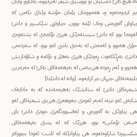
کە هیچ کاتێ دەستیان بۆ نووسینی شیعر نەبردووە، بەڵکوو وایان
بیر کردوەتەوە و، هەموومان پێمان خۆشە وێنای بکەین کە
پیاوانی گەورەش وەک ئێمە بوون. جیاوازیی شێکسپیر و دانتێ
لەوەدا بوو کە دانتێ سیستەمێکی هزری تۆکمەی لە پشتەوەی
خۆی هەبوو و ئەمەش لە بەختی باشی ئەو بوو. لە سەردەمی
دانتێ، بەڕێککەوت ڕەوتێکی هزری بەهێز و تۆکمە و شکۆداریش
هەبوو و ئەم ڕەوتە هزرییەش لە بەرهەمەکانی یەکێ لە مەزنترین
بلیمەتەکانی جیهان چر کرایەوە. [واتە لە دانتێدا]
شیعرەکانی دانتێ لە ستایشێک بەهرەمەندە کە بە مانایەک
شایەنی ئەو نییە، لەبەر ئەوەی جەوهەری هزرینی شیعرەکانی ئەو
هی پیاوێکی بە گەورەیی و ئەفسوونگەری خودی دانتێ یانی
«سەن تۆماس» بوو. هزرێک کە لە پشتی بەرهەمەکانی
شکسپیردا شاراوەتەوە، هی پیاوانێکە لە ئاست ئەودا بچووکتر