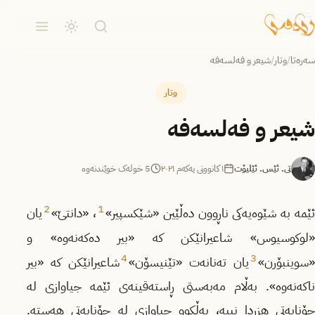
سەرەتا
/
وتار
/
شیعر و فەلسەفە
وتار
شیعر و فەلسەفە
تی. ئێس. ئێلیۆت
١ کانوونی یەکەم ٢٠٢١
5 خولەک خوێندنەوە
2
1
ئێمە بە شێوەیەکی ناڕوون دەڵێین «شێکسپیر»
، «دانتێ»
یان
«لوکوسیوس» شاعیرانێکن کە «بیر دەکەنەوە» و
4
3
«سوینبۆرن»
یان تەنانەت «تێنیسۆن»
شاعیرانێکن کە «بیر
ناکەنەوە». بەڵام مەبەستی ڕاستەقینەی ئێمە جیاوازی لە
چۆنایەتی هزردا نییە، بەڵکوو جیاوازی لە چۆنایەتی هەستە.