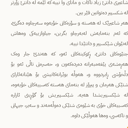
شاعیری دانتێ زیاد ناکات و مانای وا نییە کە ئێمە لە دانتێ زۆرتر
لە شکسپیر دەتوانین فێر بین.
هەر شاعیرێک لە هەستە و سۆزەکانی خۆیەوە سەرچاوە دەگرێ،
کە ئەم بنەمایەش لەبەرچاو بگرین، جیاوازییەکی وەهاش
لەنێوان شێکسپیر و دانتێدا نییە.
جنێوەکانی دانتێ، ڕکوکینەکانی ئەو، کە هەندێ جار وەک
هەڕەشەی پێغەمبەرانە دەردەکەون و، حەسرەتی تاڵی ئەو بۆ
دڵخۆشی ڕابردووە و، هەوڵە بوێرانەکانیشی بۆ هێنانەئارای
شتێکی هەرمان و پیرۆز لە بنەمای هەستە کەسییەکانی خۆیەوە،
لە شێکسپیریشدا هەیە. شێکسپیریش بۆ گۆڕینی ئازارە
کەسییەکانی خۆی بە شێوەی شتێکی دەوڵەمەند و سەیر، جیهانی
و ناکەسی، وەها هەوڵێکی داوە.