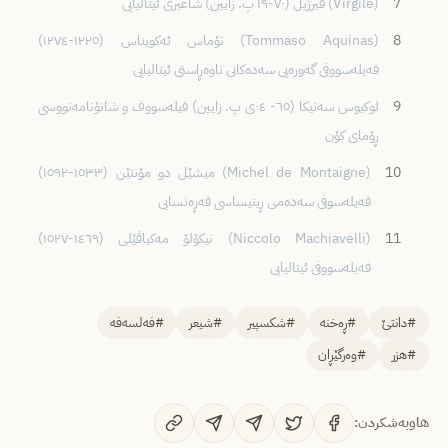
7
(Virgile) ڤیرژیل (٧٠-١٩ پ. زایین) شاعیری ئیتالیایی
8
(Tommaso Aquinas) تۆماس ئەکویناس (١٢٢٥-١٢٧٤)
فەیلەسووفی گەورەیی سەدەکانی ناوەڕاستی ئیتالیایی
9
لوکیوس سەنیکا (٦٥- ٠٤ی پ. زایین) فیلەسووف و شانۆنامەنووسی
ڕۆمای کۆن
10
(Michel de Montaigne) میشێل دو مۆنتێن (١٥٣٣-١٥٩٢)
فەیلەسوفی سەدەمی ڕینیساسی فەڕەنسایی
11
(Niccolo Machiavelli) نیکۆلۆ مەکیاڤێلی (١٤٦٩-١٥٢٧)
فەیلەسووفی ئیتالیایی
#دانتێ
#ڕەخنە
#شکسپیر
#شیعر
#فەلسەفە
#هزر
#وەرگێڕان
هاوبەشکردن: