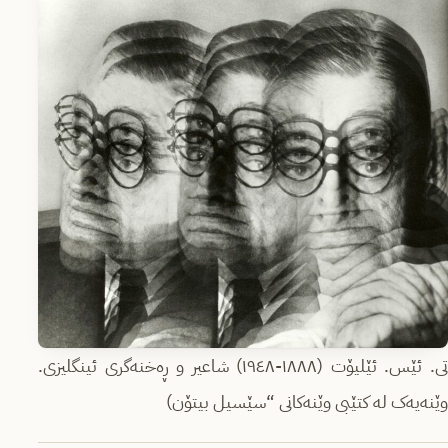
تی. ئێس. ئێلیۆت (١٨٨٨-١٩٤٨) شاعیر و ڕەخنەگری ئینگلیزی.
وێنەیەک لە کتێبی وێنەکانی “سێسیل بیتۆن)