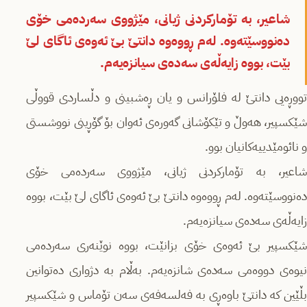
شاعیر، بە تۆمارکردنی ژیانی، مێژووی سەردەمی خۆی
دەنووسێتەوە. لەم ڕووەوە دانتێ بێ ئەوەی ئاگای لێ
بێت، بووە زایەڵەی سەدەی سیانزەیەم.
تووڕەیی دانتێ لە فلۆرانس و یان ڕەشبینی و دڵساردی قووڵی
شێکسپیر، هەوڵ و تێکۆشانی گەورەی ئەوان بۆ گۆڕینی نووشستی
و نائومێدییەکانیان بوو.
شاعیر، بە تۆمارکردنی ژیانی، مێژووی سەردەمی خۆی
دەنووسێتەوە. لەم ڕووەوە دانتێ بێ ئەوەی ئاگای لێ بێت، بووە
زایەڵەی سەدەی سیانزەیەم.
شێکسپیر بێ ئەوەی خۆی بزانێت، بووە نوێنەری سەردەمی
نیوەی دووەمی سەدەی شانزەیەم. بەڵام بە دژواری دەتوانین
بڵێین کە دانتێ باوەڕی بە فەلسەفەی سەن تۆماس و شێکسپیر