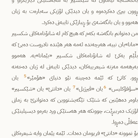
ڕوون بیری دەکردەوە و یان دیدێکی لۆژیکی سەبارەت بە ژیان
هەبوو و یان بانگەشەی بۆ ڕیبازێکی تایبەتی دەکرد.
من دەتوانم بانگەشە بکەم کە هیچ کام لە شانۆنامەکانی شکسپیر
«مانا»یان نییە، هەرچەندە ئەمە هەر هێندە نادروست دەبێ کە
بڵێم یەکێ لە شانۆنامەکانی شکسپیر «بێمانا»یە. هەموو
بەرهەمە مەزنە شیعرییەکان، دیدێکی تایبەتی لە ژیان دەخەنە
5
وو. کاتێ کە ئێمە دەچینە نێو دنیای «هۆمێر»
یان
7
6
«سۆفۆکلیس»
یان «ڤیرژیل»
یان «دانتێ» یان «شێکسپیر»
باوەر دەهێنین کە شتێک تێگەیشتووین کە دەتوانرێ بە زمانی
لۆژیک دەرببڕێت، چوونکە هەر هەستێکی ورد بەرەو دیسپلینێکی
عەقڵی دەڕوا.
بۆ نموونە «دانتێ» فریومان دەدات. ئێمە پێمان وایە شیعرەکانی