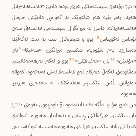
دانتێ نوێنەری سیستەمێکی هزری وردە؛ دانتێ «فەلسەفە»یەکی
هەیە، بەم پێیە هەر شاعیرێک بە گەورەیی دانتێش خاوەنی
فەلسەفەیەکە. دانتێ لە میراتگرانی سیستەمی فەلسەفی سەن
8
ۆماس ئەکویناس
بوو و شیعرەکانی پنت بە پنت لەگەڵێدا
9
دەسازێ. بەم شێوەیە، شکسپیر میراتگری «سەنیکا»
یان
11
10
مۆنتێن»
یان «مەکیاڤێلی»
بوو و ئەگەر بەرهەمەکانیشی
دەقاودەق لەگەڵ هەرکام لەو فەلسەفانەش نەیەتەوە، کەواتە
دەتوانین بڵێین شێکسپیر هەندەکێک لە جەهەری هزرینی
هەبووە.
من هیچ هۆ و بەڵگەیەک نابینمەوە بۆ باوەڕبوون بەوەی دانتێ
یان شێکسپیر هزرگەلێکی ڕەسەن و بنەماییان هەبووە. ئەوانەی
کە پێیان وایە شێکسپیر هزراندنی هەبووە هەمیشە ئەو کەسانەن