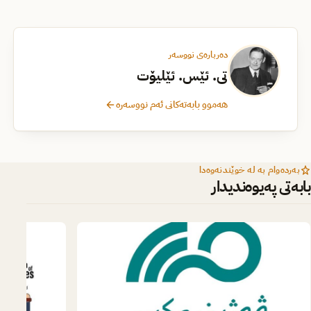
دەربارەی نووسەر
تی. ئێس. ئێلیۆت
هەموو بابەتەکانی ئەم نووسەرە
بەردەوام بە لە خوێندنەوەدا
بابەتی پەیوەندیدار