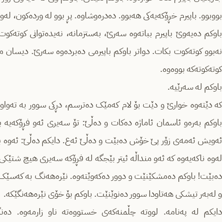
بووبوو. باپیرم خڕۆکەیەکی هەبوو. دەدرەوشاوە. پڕ بوو لە وردەکون، لەوس
باوکم دەیەوێ باپیرم بباتەوە سەرێ، بەستزمانە، نەیدەتوانی کوتەکوت 
نەبوو کوتەکوت بکات. دواتر باوکم باپیرمی دەبردەوە سەرێ. دیسان م
کوتەکوتەکە بووەوە.
باوکم له ‌سه‌رێیە‌.
کە دێته‌وه‌ خوارێ و دێت بۆ لام که‌مێک ده‌ترسم، دڕکی سوور بە تەواوی 
باوکم به‌ره‌و ئاسمان ئاماژه‌ ده‌کات و ده‌ڵێ: تۆ سه‌یری ئه‌و فڕۆکه‌
ئەویش ئەمەی زۆر پێ خۆش دەبێت و دەڵێ ئەع. دایکم ده‌ڵێ: ئه‌وه‌ ب
لەوە ناکەیەوە کە ئەو منداڵه‌‌ ئیتر بێجگه ‌له‌ فڕۆکه‌ سه‌یری هیچ شتێک
دەبێت! باوکم دەمشکێنێت و دوور دەکەوێتەوە. نێرەهه‌نگ بە کەسێک دەک
و‌ له‌به‌ر تیشکی هه‌تاودا سوور دەنوێنێت. باوکم بۆ خۆی نێرەهه‌نگێکه‌.
دایکم لە پەنامە. لووتە چڵمنەکەی خستووەتە ناو زارمەوە. دەن