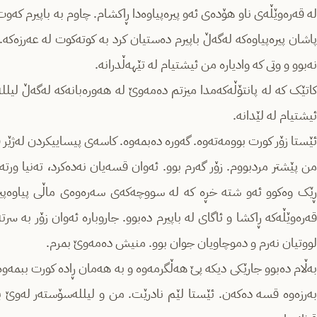
له‌ قه‌ره‌وێڵه‌ی ناو هۆدەی ئه‌و پیره‌پیاوەدا‌ ڕاکشام. چاوم به‌ باپیرم که‌وت. ل
پاشان پیرەپیاوەکە لەگەڵ باپیرم دەستیان کرد بە کوتەکوت لە عەرزەکە. دا
نه‌بوو و وتی کە وادیارە من ئیشتیام لە تێهەڵدرانە.
کاتێک که‌ له‌ پانتۆڵه‌که‌مدا میزتم ده‌مه‌وێ لە هەورەبانەکە له‌گه‌ڵ لیلل
ئیشتیام لە لێدانە.
ئێستا زۆر کورت بوومه‌ته‌وه‌. گه‌وره‌ ده‌بمه‌وه‌. کاسه‌ی پیساییکردن له‌ژێر ق
من پێشتر مردبووم. زۆر گه‌رم بوو. ئه‌وان قسه‌یان نه‌ده‌کرد، ته‌نیا و
ڕێک وه‌کوو ئه‌و شته‌ خڕه‌ کە له‌ سووچه‌که‌ی سه‌ره‌وه‌ی ماڵی پیاوه‌پی
قه‌ره‌وێڵه‌که‌ ڕاکشا و ئاگای لە باپیرم دەبوو. جاروباره‌ ئه‌وان زۆر به‌ 
لووتیان نەرم و دموچاویان جوان بوو. منیش ده‌مه‌وێ بمرم.
به‌ڵام ده‌بوو جارێکی دیکه‌ پێ هەڵگرمەوە و به‌ هه‌مان ڕادە كورت ببمه‌وه
بەرزەوە قسه‌ ده‌که‌ن. ئێستا لێم نادرێت. من و لیللەسۆستەر لەوێ 