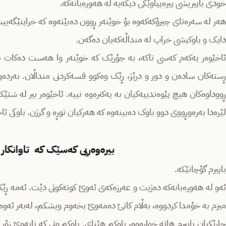
خودی باپیریشی پیرەپیاوێکی دیکەیە لە هەورەبانەکە.
هەر لە سەرەتای چیرۆکەکەوە بۆ خوێنەر ڕوون دەبێتەوە کە خراپتێگەیی
دایک و باوکیشی خراپ لە منداڵەکەیان دەگەن.
ئاخێوەر یەکەم کەسی تاکە، بە جۆرێک کە خوێنەر وا هەست دەکات بەس
ڕستەکان سادەن و دور و درێژ، ڕێک وەکوو قسەکردنی منداڵان. بەردەو
ڕووداوەکان هیچ پێوەندییەکیان بە یەکترەوە نییە. ئاخێوەر بیر لە شتێ
لێرەدا بەرەوڕووی دوو باوک دەبینەوە کە هەرکیان توڕە و گرژن. باوکی ئا
بیرەوەریی کەسێک کە تاوانکار 
باپیرم‌ گۆچانێکه‌.
ئه‌و له‌ هه‌وره‌بانەکە دەژیت و عەرزەکەی ئەوێ کوتەکوتی دێت. ئەمە ڕ
میزم بە خۆمدا کردووە، بەڵام کاتێ ده‌مه‌وێ بخه‌وم ویشکم، له‌به‌ر ئه‌وه‌
جارێکیان باپیرم هاته‌ خواره‌وه‌، باوکم هێنای. باوکم وتی کە نایەوێ زۆر 