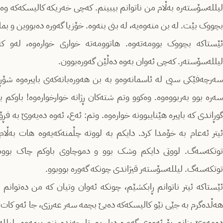
لیلله‌سۆسته‌رە بەڵام من ناتوانم بیبینم. کەچی خەریکە کالیسکەکە وەر
بچووک بێت. لە بن منەوەیە، لە بنی بنەوە. خۆزیا گەورە دەبووین و بمان
ئێستاکه‌ بچووک بوومه‌ته‌وه‌. هاتوومه‌ته‌ خواری خواره‌وه‌،
لەو کەس
لیلله‌سۆسته‌ر. کەچی ئه‌وان بەوە دەڵێن گەورەبوون.
سەرچەفێکی سپی له‌ ئاسمانه‌وه‌و بە بن هه‌وره‌بانه‌که‌ی باپیرەوە 
سەرە بوو بەربووەوە. وەکوو وتم شتەکان ڕژانە خوارخوارەوە! باوکم 
گوڕاندی کە باپیرە هێنایبوونە خوارەوە. وتم: ئەع، ئەوە دەیەوێ بە فڕ
ئیتر ئه‌عام به‌ خۆمدا کرد. دایکم بە لووتە چڵمنەکەیەوە هات به‌
توتکەسەگ. لووتی دایکم وشک بوو و دموچاوی باوکم چاک بووە
توتکەسەگ. لیلله‌سۆسته‌ر قیژاندی چونکه‌ گەورە بووبوو.
ئێستاکە ئیتر ناتوانم ڕابکشێم، چونکە ئەوان وتیان کە من دەتوانم 
هەڵدەگرم بە جێی نێو کالیسکەکە دەبێ بچمە سەر عەرزی، جا ئەو کات 
دەمەوێ بزانم بۆ ئەوەی گەورە دیار بم تا چەندە نزم ببمەوە. لیلل