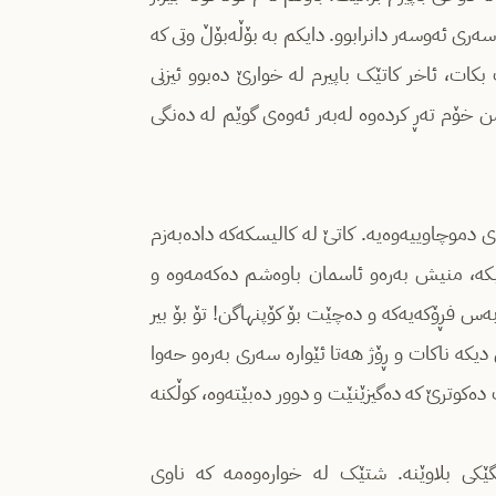
ەری ئەوسەر دانرابوو. دایکم بە بۆڵەبۆڵ وتی که‌
بکات، ئاخر کاتێک باپیرم لە خوارێ دەبوو ئیزنی
ن خۆم تەڕ کردەوە لەبەر ئەوەی گوێم لە دەنگی
دموچاوییەوەیە. کاتێ له‌ کالیسکه‌که‌ داده‌به‌زم
یه‌ بکه‌، منیش بەرەو ئاسمان باوەشم دەکەمەوە و
ەس فڕۆکەیەکە و دەچێت بۆ کۆپنهاگن! تۆ بۆ بیر
ی دیکه‌ ناکات و ڕۆژ هەتا ئێوارە سەری بەرەو حەوا
وترێ کە دەگیزێنێت و دوور ده‌بێته‌وه‌، کوڵکنە
گێکی بلاوێنە. شتێک لە خوارەوەمە کە ناوی