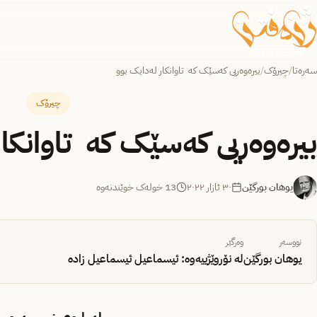
سەرەتا
/
چیرۆک
/
بیرەوەریی کەسێک کە تاوانکار لەدایک بوو
چیرۆک
بیرەوەریی کەسێک کە تاوانکار
یوهان بورگێن
٣٠ ئازار ٢٠٢٢
13 خولەک خوێندنەوە
نووسەر
وەرگێر
یوهان بورگێن
لە نۆروێژییەوە: ئیسماعیل ئیسماعیل زادە