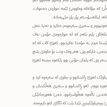
دەڵێ کە چۆلەکە وەکوونێ ئێمە خواردن دەخوات.
ە. لیللەسۆستەر زۆر زۆر مێهرەبانە.
وتبووم و سه‌یری سه‌ره‌وه‌م دەکرد و تەنیا خەتی
که‌کانی پێم بکه‌م که ‌لە خوارەوەی خۆمن نه‌ک
هێشتا میزم بە خۆمدا نەکردبوو. ئەوێ کات کە لە
 بده‌ین. دایکم وتی: هەر وەک وتت بۆ ماوەی پێنج
ۆسته‌ر وتی کە پێمان خۆش بوو پێکەوە بچینە ئەوێ
اوێک له‌وێ ڕاکشابوو و چاوی له‌ سه‌ره‌وه‌ کرد و
 گەورە بووم. ئه‌و ڕاکشابوو و سەیری هەڵکشان و
ین تاڵەوە هەڵواسرابوو. ده‌بێ هه‌وره‌بانێکی
یرەپیاوێکیشی تێدا بێت کە ئاگای لەو باپیرەمە.