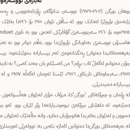
لەبارەی
نووسەرەوە
یوهان بورگن (١٩٠٢-١٩٧٩) نووسەر، شانۆگەر، ڕۆژنامە
پێتەختی نۆروێژ) لەدا
هامسۆن نووسەری بەناوبانگی نۆروێژیدا بوو، بەڵام دواتر بوو بە تەن
بەرهەمەکانیدا دەتوانێ ڕەنگدانەوەی ئەم پرسیارانە بخوێنێتەوە: پ
چۆن دەتوانم لەگەڵ کات بڕۆم؟ من کەسێکم یان چەند کەس؟ بە تایبەتی 
پرسیارانە دەبیندرێن.
لە ڕۆمان و چیرۆکەکانی ‘بورگن’دا، مرۆڤ خۆی لەنێوان هەڵسوکەوتی ج
دەبێتەوە. لە داهێنانی بیرۆکەی نیوەوشیارانەدا زۆر لێزان بوو. ئەو
دەبوون و لەنێوان یەکتریدا هاتوچۆیان دەکرد، واتە حاڵەتێک لەنێوان خ
لە بەرهەمەکانی بورگن‌دا دەتوانین ئاماژە بکەین بە: توولەڕێی ئەوینداری