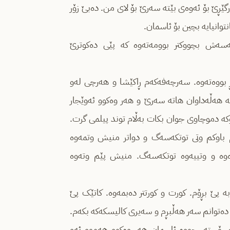
گێڕێ بۆ ئەوەی بێتە سەرێ بۆ لای من. ده‌بێ زۆر
توانیایە بچین بۆ ئاسمان.
ەش بچووکتر بوومەتەوە کە پێی دەکوترێ
شۆڕ بووەتەوە. سەرچەفەکەم ڕاکێشا و هەرچی لەو
بە هەڵەداوان هاتە سەرێ و هەر وەکوو ئەوێجار
ۆکە دموچاوی جوان بکات به‌ڵام توند پیلمی گرت.
ڵام باوکم وتی توتکەسەگ و دواتر منیش وتمەوە
وە و وتییەوە توتکەسەگ. منیش پێم وتەوە
بە پێ بڕۆم. کورت و کورتتر دەبمەوە. کاتێک پێ
دەتوانم سەر هەڵبڕم و سەیری کالیسکەکە بکەم.
ه‌سۆسته‌ر چووە ئاسمان هەر وەکوو هەموو ئەو