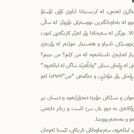
نووس و ڕەخنەگری ئەدەبی، لە کریستیانا (ناوی کۆنی ئۆسلۆ
یک بوو. لە ساڵانی نێوان ١٩٥٠ بۆ ١٩٦٠دا یەکێک بوو لە بەناوبانگترین نووسەرانی نۆروێژ. لە ساڵی
١٩٥٤ەوە بۆ ١٩٦٠ سەرنووسەری گۆڤارێکی ئەدەبی بوو بە ناوی Vinduet. بورگن لە سەرەتادا زۆر لەژێر کاریگەریی کنوت
زنووسێکی ناسراو و هەستیار. خوێنەر لە زۆربەی
رسیار لەبارەی ناسنامەوە کە من کێم؟ من چیم؟
لە ڕۆمانی سیانی “وایڵفرێد ساگن لە لیللەرود”
١٩٥٥، سەرچاوەکانی تاریکایی ١٩٥٦، ئێستا ئەومان لەگەڵە ١٩٥٧ و لە ڕۆمانی زۆر مۆدێڕن و دەگمەنی “من”١٩٥٩دا ئەو
وان و نسێکانی خۆیدا دەدۆزێتەوە و دیسان بزر
 بیرۆکانەی بە دوو یان سێ ئاست و زیاتر دابەش
ەو و بەخەبەربووندا.
، لیللەرود، سەرچاوەکانی تاریکایی، ئێستا ئەومان