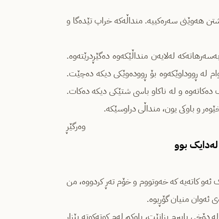
شتن هەوێنی سەرەکییە. منداڵەکە خراپ تێدەگا و
ەرهاتەکە لەلایەن منداڵێکەوە دەگێڕدرێتەوە.
ام لە ڕووداوێکەوە بۆ ڕوودەوێکی دیکە دەچێت.
ک دەکاتەوە و لە ناکاو باسی شتێکی دیکە دەکات.
خێوەر و باوکی یون، منداڵی دراوسێکە.
وەرگێڕ
لەدایک بوو
ێک ئەو کاتەیە کە خەوتووم و خۆم تەڕ کردووە، من
ی ئه‌وان منیان گۆڕیوه‌.
لە دۆخی باپیرم بزانێت‌، باوکم لەم کوتەکوتە بێزار