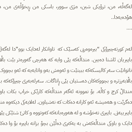
لەگەڵە، من، ترۆپکی شین، مژی سوور، باسکی من ڕیخۆڵەی من، درە
هۆدەیەدا..
….
لەم کورتەچیرۆکی “بیرەوەریی کەسێک کە تاوانکار لەدایک بوو”دا لەگ
باپیریان ئاشنا دەبین. منداڵەکە پێی وایە کە هەرچی گەورەتر بێت باڵ
ناتوانێت سەر کالیسکەکە ببینێت و ئەوەش بەو واتایەیە کە ئەو بچووک 
باڵابەرزترە و بچووکەکان دەستیان پێی ڕاناگات. سەرلەبەری چیرۆکەکە ب
منداڵ کرچ و کاڵە. بۆ نموونە ئەگەر منداڵەکە کارێکی خراپ بکات باو
دەگرێت و هەمیشە ئەو کارانە دەکات کە نەشیاون. لەلایەکی دیکەوە مندا
باپیرییەتی. باپیری نەخۆشە و لە هەورەبانەکە کەوتووە و کاتێ شتێکی 
دایک و باوکی منداڵەکەش بە یەکتری دەڵێن بچۆ بزانە باپیرە بۆ وا دەکات