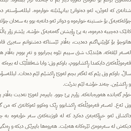
شتانەی کە لەوێن، ئەو دەتوانێ بیانهێنێتە خوارەوە‌. لیللەسۆستەر 
چۆلەکەیەکی بۆ خستینە خوارەوە و دواتر ئەو دانەیە بوو بە سەدان چۆلەک
کاتێک دەچییە دەرەوە، بە پێ ڕۆیشتن گەمەیەکی خۆشە‌. پێشتر زۆر پاڵکه‌
هاتوچۆ بۆ کۆپێنهاگنم دەدیت، به‌ڵام ئێستاکه‌ ده‌شتوانم سه‌یری قام
له‌سه‌ر لێفه‌که‌. هێندێک شتی سپیم تێوە پچرابوو و تەڕ بووم بەڵام 
قەرەوێڵەکەی دایکمدا ڕاکشابووم، باوکم وتی: وابا شەقفڵێک له‌ بیره‌که‌
ساڵ. باوکم وتی پێم که‌ ئه‌گه‌ر بچم لەوێ ڕاکشێم لێم دەدات. لیلله‌س
و ڕاکشێین. چەند خۆشە لێم بدرێت.
خۆم گەیاندە هەورەبانەکە‌. زۆرم پێ چوو. باپیرەم لەوێ نه‌دیت به‌ڵام پی
وتی ئەع. له‌سه‌ر قه‌ره‌وێڵه‌که‌ ڕاکشابوو ڕێک وەکوو ئەوکاتەی کە من
داکشانی ئەو خڕۆکەیەی دەکرد کە لە قوژبنەکەی سەر خۆیەوە بە چەند
دیکەش لە سەرەوەی ئێرەکانە هەبێت. هەروەها باپیرێکی دیکە و ڕەنگبێ پ