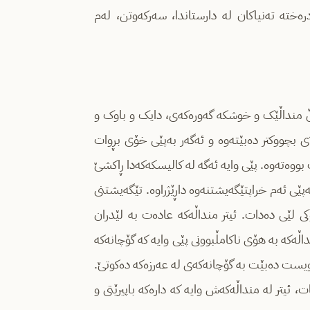
ختە تەنیاکان لە دارستاندا، سەرکەوتن، لەم
ەڵ منداڵێک و خوشکە گەورەکەی، دایک و باوک و
ای بچووکتر دەبێتەوە و ئەگەر بەپێی خۆی بڕوات
بووەتەوە. پێی وایە ئەگە لە کالیسکەکەدا ڕاکشێ
ەپێی ئەم خراپتێگەیشتنەوە داڕێژراوە. تێگەیشتنی
کی لێی دەدات. ئیتر منداڵەکە عادەت بە لێدران
ڵەکە بە هۆی ناکامڵبوونی پێی وایە کە گۆچانەکە
پێویست دەبێت بە گۆچانەکەی لە عەرزەکە دەکوتێ.
، ئیتر لە منداڵەکەش وایە کە دارەکە باپیرێتی و