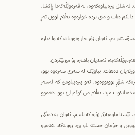
ه‌ شانی پیره‌پیاوه‌که‌وە، له‌ قه‌ره‌وێڵه‌که‌دا ڕاکشا.
یکم هات و منی برده‌ خواره‌وه‌ بەڵام لووتی ته‌ڕ
ه‌سۆسته‌ر بم‌. ئەوان زۆر جار وتوویانە کە وا دیارە
ه‌ره‌وێڵه‌که‌یه‌، ئەمەیان باشتره‌ بۆ میزتێکردن.
رته‌ورتەیان دەهات. پیاوێک لە سەری سەرەوە بوو‌،
ره‌که‌ شۆڕ بووبووەوە. ئەو پیرەپیاوەی کە له‌سه‌ر
سرتە ده‌یانکوت مرد، به‌ڵام من گوێم لێ بوو. هه‌موو
‌. ئێستا ماوەیەکی زۆرە کە نامرم. ئه‌وان بە دەنگی
بووین و خۆمان خستە ناو بیرە روونەکە. هەموو