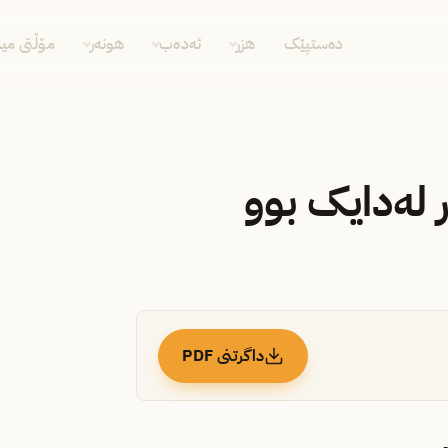
دەستپێک
هزر
ئەدەب
هونەر
مۆڵتی مید
 لەدایک بوو
داگرتنی PDF