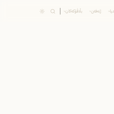
یا
ژنەفتن
بڵاڤۆکەکان